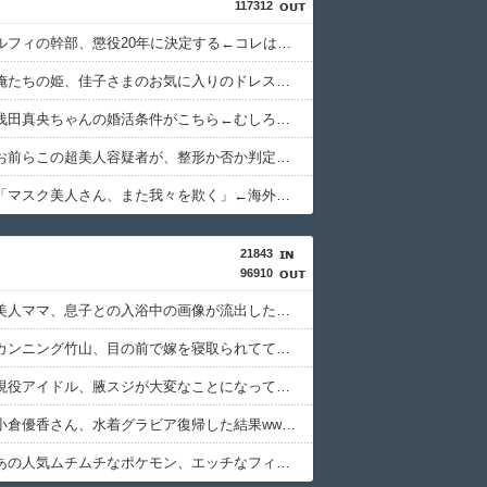
117312
【速報】ルフィの幹部、懲役20年に決定する←コレは妥当か？？？？？？？
【画像】俺たちの姫、佳子さまのお気に入りのドレスがこちらです←コレは可愛過ぎるw w w w w w w w
【衝撃】浅田真央ちゃんの婚活条件がこちら←むしろコレは普通じゃね？w w w w w w w w
【画像】お前らこの超美人容疑者が、整形か否か判定して！！→画像がこちらw w w w w w w w w w
【画像】「マスク美人さん、また我々を欺く」←海外でも流行りだした結果がこちらw w w w w w w
21843
96910
【画像】美人ママ、息子との入浴中の画像が流出した結果・・・
【画像】カンニング竹山、目の前で嫁を寝取られてて草wwwww
【画像】現役アイドル、腋スジが大変なことになってるwwww
【画像】小倉優香さん、水着グラビア復帰した結果wwwwwww
【画像】あの人気ムチムチなポケモン、エッチなフィギュアになる