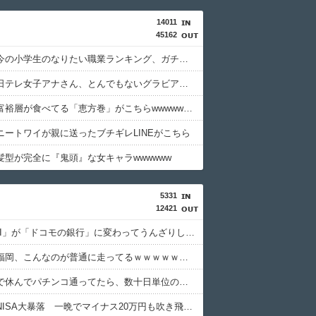
14011
45162
【悲報】今の小学生のなりたい職業ランキング、ガチで終わる
【画像】日テレ女子アナさん、とんでもないグラビアを披露した結果・・・
【画像】富裕層が食べてる「恵方巻」がこちらwwwwwwwwwwwww
ニートワイが親に送ったブチギレLINEがこちら
髪型が完全に『鬼頭』な女キャラwwwwww
5331
12421
「住信SBI」が「ドコモの銀行」に変わってうんざりしてるやつｗｗｗｗｗｗｗ
【画像】福岡、こんなのが普通に走ってるｗｗｗｗｗｗｗｗｗｗｗｗｗｗｗｗ
体調不良で休んでパチンコ通ってたら、数十日単位の証拠写真撮られて会社クビになった
【悲報】NISA大暴落 一晩でマイナス20万円も吹き飛んだもよう