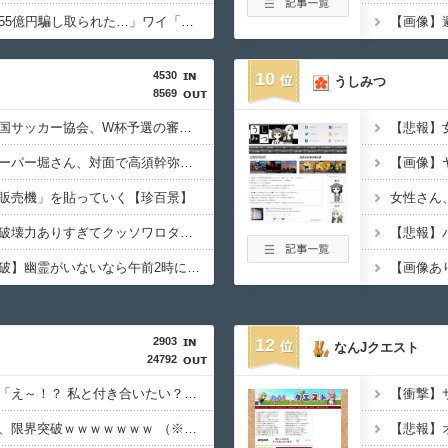
積水ハウス「地面師に55億円騙し取られた…」ワイ「はえーかわいそう…会社滅茶苦茶やろなぁ」
4530
10
うしみつ
8569
【サッカー界激震】韓国サッカー協会、W杯予選の審判に“性接待”していたことが発覚 協会カードの決済明細まで見つかる
【動画】ショートスリーパー堀さん、対面で高須幹弥にキレる ← 睡眠は大事だと話題
販売機」を貼っていく【珍百景】
【画像】このボケて、破壊力ありすぎてクッソワロタｗｗｗｗｗｗｗｗｗ
【幽霊否定派、完全論破】幽霊がいないなら午前2時に一人で墓石を木刀で叩き割れるよな？ｗｗｗｗｗ
2903
12
なんJクエスト
24792
【画像】芋系女子大生「え～！？ 私と付き合いたい？ 私脱いだらこんなんだけどいいの…？????」
【悲報】隣家の室外機、限界突破ｗｗｗｗｗｗｗ （※画像あり）