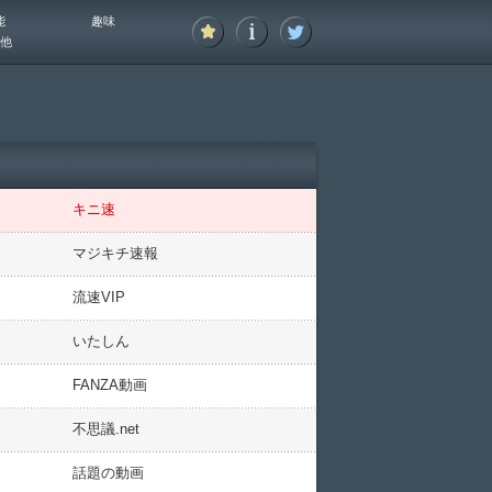
能
趣味
他
キニ速
マジキチ速報
流速VIP
いたしん
FANZA動画
不思議.net
話題の動画