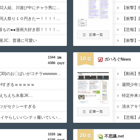
【動画】えちえち●●JD2人組、川遊び中にチャラ男にナンパされるｗ
【１０円セール】夏の同人祭り１０円きたー！！！！！！！！！
【画像あり】なんG、母もの●●漫画大好き部！！！！！！
産JC、普通に可愛い
1344
18
ガハろぐNews
4386
【画像】村重杏奈さん(30)のお〇ぱいがコチラwwwwwwwwwwww
【動画】
Hすぎるｗｗｗｗｗ
えちえち水着JK…
ツがセクシーすぎる
【画像】JKってこんなイヤらしいパンティ履いていいの？ｗｗｗｗｗ
【悲報】
1026
20
不思議.net
6236