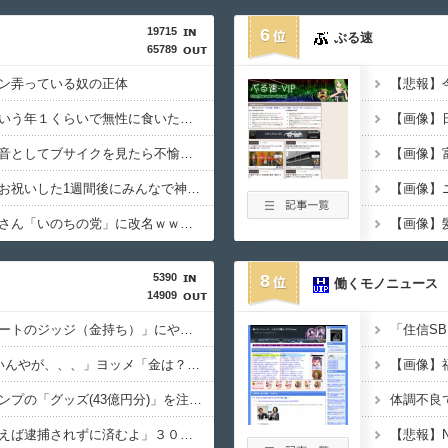
19715
6
ぶる速
65789
ン弄っている奴の正体
ごつ盛り焼きそばとかいう年１くらいで無性に食いたくなるやつｗｗｗｗｗｗｗｗ
岡田斗司夫「人間の本音としてブサイクを見たら不愉快になる。この責任をどうとるんだ」
ジャップ「クリスマスお祝いした1週間後にみんなで神社行きます」←これ
【画像】
【速報】れいわ新選組さん「いのちの党」に改名ｗｗｗｗｗｗｗｗ
【画像】
5390
8
働くモノニュース
14909
従姉妹の娘が「ワイニートのジッジ（金持ち）」にやたら会いに来る理由ｗｗｗｗｗ
ワイ「子供2人目欲しいんやが、、、」ヨッメ「金は？育児は？私の仕事は？キャリアは？」
【悲報】週間少年ジャンプの「グッズ(43億円分)」を注文し全てキャンセルした女逮捕ｗｗｗｗｗｗｗｗ
偽警察官「保釈金を払えば逮捕されずに済むよ」３０代男性が1342万円だまし取られる