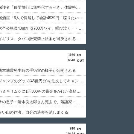
【衝撃】保護者「修学旅行は無料化するべき。体験格差を放置するのか」←これｗｗｗｗｗ
【衝撃】居酒屋「6人で長居して会計4939円！喋りたいだけなら公園に行ってくれ（怒」←これｗｗｗｗｗ(※画像あり)
【悲報】大卒公務員40歳年収700万ワイ、咽び泣く・・・・
【衝撃】イギリス、タバコ販売禁止法案が可決されるｗｗｗｗｗ
1160
6540
熊本地震発生時の手術室の様子が公開される
週間少年ジャンプのグッズ(43億円分)を注文してキャンセルした32歳女が逮捕
特定外来カミキリムシに1匹300円の賞金をかけた高崎市、初日に1170匹持ち込まれる
清水アキラの息子・清水良太郎さん死去で、落語家・柳家小はだが「いじめ」「暴行」被害告発
みい山の作者、自分の過去を消しまくる
910
10444