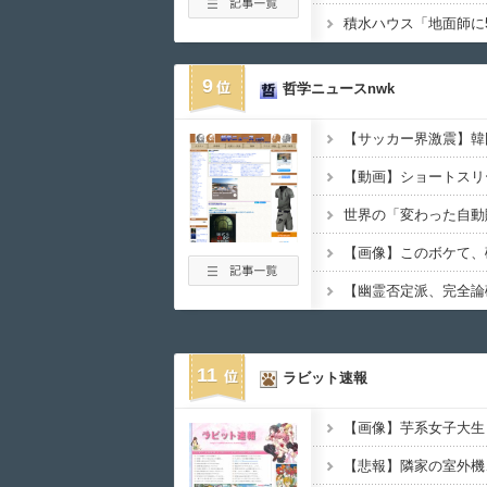
9
哲学ニュースnwk
世界の「変わった自動
11
ラビット速報