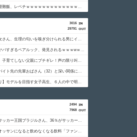
【画像】避難飯、レベチｗｗｗｗｗｗｗｗｗｗｗｗｗｗｗ
3016
29791
【悲報】女さん、生理の匂いを嗅ぎ分けられる男にイライラ⇒ｗｗｗ
【画像】ヤバすぎるペアルック、発見されるｗｗｗwｗｗｗｗｗｗｗｗｗ
女性さん、子育てしない父親にブチギレ！声の限り叫ぶ！！→ｗｗｗｗ
【悲報】バイト先の先輩おばさん（32）と深い関係になってしまった結果⇒ｗ
【画像あり】モデルを目指す女子高生、６人の中で明らかにデカい人を発見ｗｗｗｗ
2494
7968
【衝撃】サッカー王国ブラジルさん、36％がサッカーに「関心なし」・・・・・・・・・
【悲報】オッサンになると飲めなくなる飲料「ファンタ」・・・・・・・・・