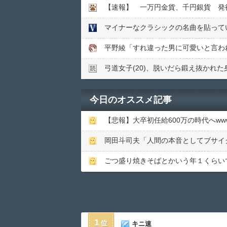
【速報】 一万円金貨、千円銀貨 発
マイナーなクラシックの名曲を貼って
弓道女子(20)、脱いだら鍛え抜かれ
今日のオススメ記事
【悲報】大卒初任給600万の時代へwwww
岡田斗司夫「人間の本音としてブサイ
ごつ盛り焼きそばとかいう年１くらい
1
キニ速