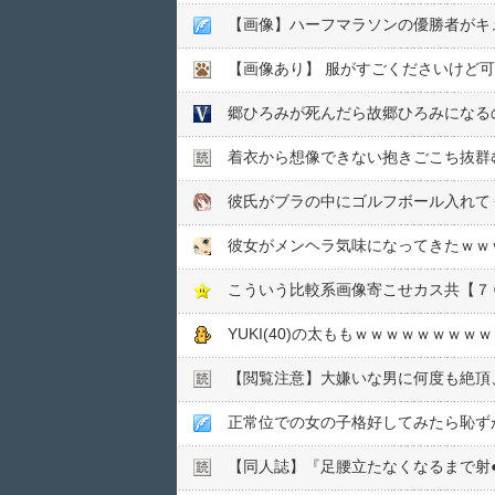
【画像】ハーフマラソンの優勝者がキ
【画像あり】 服がすごくださいけど
郷ひろみが死んだら故郷ひろみになる
着衣から想像できない抱きごこち抜群
彼氏がブラの中にゴルフボール入れてく
彼女がメンヘラ気味になってきたｗｗ
こういう比較系画像寄こせカス共【７
YUKI(40)の太ももｗｗｗｗｗｗｗｗ
【閲覧注意】大嫌いな男に何度も絶頂
正常位での女の子格好してみたら恥ず
【同人誌】『足腰立たなくなるまで射