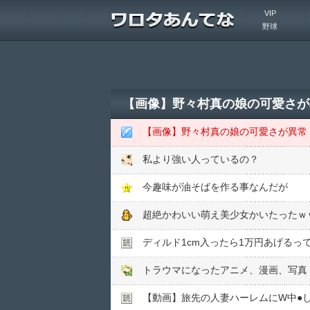
VIP
野球
【画像】野々村真の娘の可愛さが
【画像】野々村真の娘の可愛さが異常
私より強い人っているの？
今趣味が油そばを作る事なんだが
超絶かわいい萌え美少女かいたったｗ
ディルド1cm入ったら1万円あげるって
トラウマになったアニメ、漫画、写真
【動画】旅先の人妻ハーレムにW中●︎