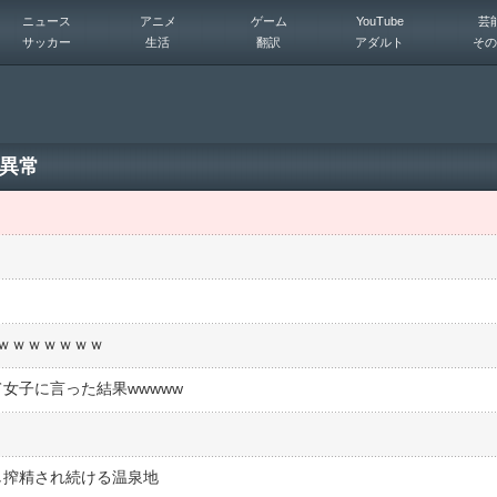
ニュース
アニメ
ゲーム
YouTube
芸
サッカー
生活
翻訳
アダルト
その
異常
ｗｗｗｗｗｗｗ
女子に言った結果wwwww
し搾精され続ける温泉地