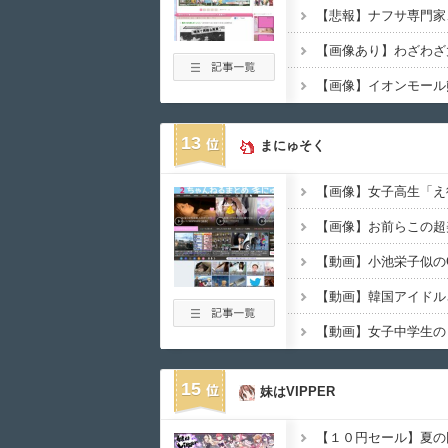
13
まにゅそく
【画像】お前らこの超
15
妹はVIPPER