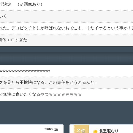
行決定 （※画像あり）
いく
た身体エロすぎた
wwwwwwwwwwwwwww
クを見たら不愉快になる。この責任をどうとるんだ」
で無性に食いたくなるやつｗｗｗｗｗｗｗｗ
39666
2
貧乏暇なり