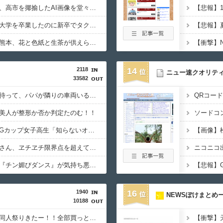
【悲報】ナフサ専門家、高市を揶揄したAI画像を堂々と載せる （※画像あり）
【悲報】
【画像あり】わざわざ大学を卒業したのに新卒でタクシー運転手になる女性ってどう思う？
【画像】イオンモール熊本、花と色紙と生茶が供えられる・・・
2118
14
ニュー速クオリテ
33582
【画像】女子高生「え待って、パパが隣りの車両いる。。。」
美人が整形か否か判定たのむ！！
【動画】小池栄子似のGカップ女子高生「知らないオジさんに襲われてオッパイ揉まれた」
【動画】韓国アイドルさん、ヱチヱチ限界点を超えてしまう
【動画】女子中学生の『チン媚びダンス』が気持ち悪い????
1940
16
NEWSぽけまとめ
10188
【１０円セール】夏の同人祭りきたー！！全部買っとけwwww