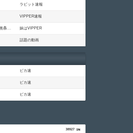
ラビット速報
VIPPER速報
平野綾「すれ違った男に可愛いと言われた。デコビッチとしか呼ばれないおでこも、まだイケるという事か！無条件でその男性が好きになった。」
妹はVIPPER
話題の動画
ピカ速
ピカ速
ピカ速
38927