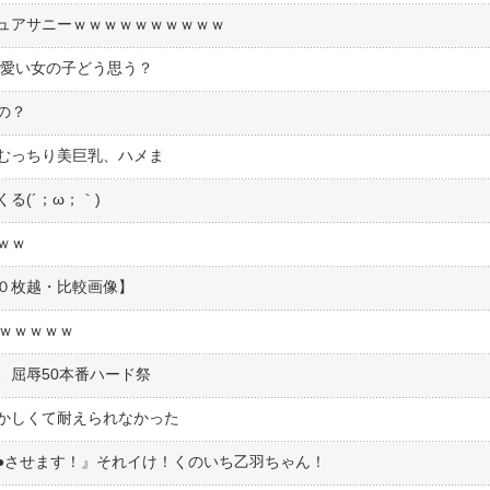
ュアサニーｗｗｗｗｗｗｗｗｗｗ
可愛い女の子どう思う？
の？
むっちり美巨乳、ハメま
る(´；ω；｀)
ｗｗ
０枚越・比較画像】
ｗｗｗｗｗｗ
、屈辱50本番ハード祭
かしくて耐えられなかった
●︎させます！』それイけ！くのいち乙羽ちゃん！