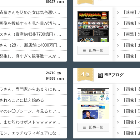
89227
楽しんご「ジャンポケ斉藤さんを貶めた女は気色悪いとか言ってる癖にフ●ラするとか口だけは素直なんだな！週刊誌から金もらってるだろ」
長瀬智也さん、バイク画像を投稿するも見た目が汚らしいとネットの女性たちから批判…謝罪
【画像】ジェフ・ベゾスさん（資産約43兆7700億円）の嫁がコチラｗｗｗｗｗ
可愛すぎるおむすび屋さん（28）、新店舗に4000万円クラファンした成功した結果弱男集団から叩かれてしまうｗｗｗｗ
映画館でオナラ事案が発生し、臭すぎて観客数十人が避難へｗｗｗｗｗｗｗ
24710
4
BIPブログ
94639
【超悲報】明日花キララさん、専門家からあまりにも非情な一言を告げられる
されることに怯え始める
【放送事故】昔のドラマのレ◯プシーン、今見るとアウトすぎる・・・
【悲報】有吉弘行さん、また匂わせポストｗｗｗｗｗｗｗｗｗｗｗｗｗｗｗｗｗ
【画像】あの人気ポケモン、エッチなフィギュアになってしまう