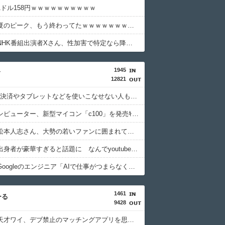
1ドル158円ｗｗｗｗｗｗｗｗｗｗ
【悲報】夏のピーク、もう終わってたｗｗｗｗｗｗｗｗｗｗ
【衝撃】NHK番組出演者Xさん、性加害で特定なら降板ドミノ・・・・・・・・・
1945
ィ
12821
QRコード決済やタブレットなどを使いこなせない人も居るという話・・・
ソードコンピューター、新型マイコン「c100」を発売ｷﾀ━━━━(ﾟ∀ﾟ)━━━━!!
【画像】松本人志さん、大勢の若いファンに囲まれてご満悦・・・
ニコニコ出身者が豪華すぎると話題に なんでyoutubeに負けたのか・・・
【悲報】Googleのエンジニア「AIで仕事がつまらなくなった」
1461
ーる
9428
【衝撃】天才ワイ、デブ禁止のマッチングアプリを思いつくｗｗｗｗｗ