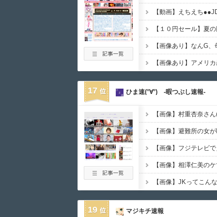
【画像あり】アメリカ
17
ひま速(°∀°) -暇つぶし速報-
【画像】避難所の女が
【画像】フジテレビで
【画像】相澤仁美のケ
19
マジキチ速報