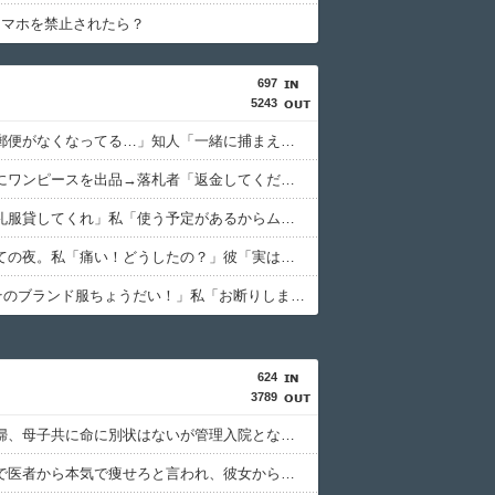
スマホを禁止されたら？
697
5243
私「また郵便がなくなってる…」知人「一緒に捕まえよう」→おとりを仕掛けたら泥奥がまんまと引っかかり…
ヤフオクにワンピースを出品→落札者「返金してください！」私「えっ、どうして？」→相手がまさかのご近所さんだと判明した結果…
隣人奥「礼服貸してくれ」私「使う予定があるからムリです」→断った途端、とんでもない暴言を吐かれて…
彼と初めての夜。私「痛い！どうしたの？」彼「実は俺、不能なんだ…」→初めての夜に打ち明けられた理由が衝撃的で…
Aママ「そのブランド服ちょうだい！」私「お断りします」→母親に報告したら逆ギレされ、とんでもない要求をされて…
624
3789
私臨月妊婦、母子共に命に別状はないが管理入院となった時のこと
健康診断で医者から本気で痩せろと言われ、彼女からアドバイスを聞いてダイエット