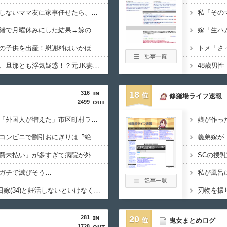
【衝撃】子供の世話をしないママ友に家事任せたら、実は○○だったｗｗｗｗｗ
【有休の真実】嫁に内緒で月曜休みにした結果→嫁の反応に萌え死んだｗｗｗｗ
【托卵】嫁が不倫相手の子供を出産！慰謝料はいかほど要求すべき？その後の衝撃の展開がコレｗｗｗｗ
【愚痴】妊娠後に別居、旦那とも浮気疑惑！？元JK妻が語るモヤモヤな結婚生活ｗｗｗｗ
316
18
修羅場ライフ速報
2499
【衝撃】日本人が減り「外国人が増えた」市区町村ランキング…TOP5がこちらｗｗｗｗｗｗ
【悲報】ヒコロヒー コンビニで割引おにぎりは〝絶対買わない〟理由で炎上ｗｗｗ
【悲報】外人の「医療費未払い」が多すぎて病院が外人の治療を断るようになってしまうｗｗｗ
ガチで滅びそう…
【悲報】ワイ(33)、明日嫁(34)と妊活しないといけなくて辛い
281
20
鬼女まとめログ
1728