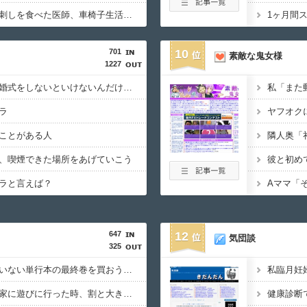
【生肉】加熱不足の鳥刺しを食べた医師、車椅子生活に… 「避けられたリスクだった」
1ヶ月間
701
10
素敵な鬼女様
1227
【相談】入籍済みで結婚式をしないといけないんだけどいつしようか、どこでしようか迷ってる。余裕もないし再婚なのでさっさと出産したいけど妊娠中は避けた方がいいよ
ラ
ことがある人
、喫煙できた場所をあげていこう
ラと言えば？
647
12
気団談
325
大型書店でまだ買っていない単行本の最終巻を買おうとしたら最新刊が売り場になかった。
初めて親友Ａちゃんの家に遊びに行った時、割と大き目な飾り棚にみっちり人形が飾られてた。