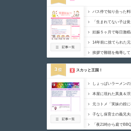
3
スカッと王国！