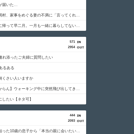
が届いた…
ナイナイ岡村、家事をめぐる妻の不満に「言ってくれたら済む話やん」になるみ「バイトやったらクビやで」説教受け黙り込む
嫁が実家に帰って早二月。一月も一緒に暮らしてないまま別居生活
571
2954
上連れ添ったご夫婦に質問したい
?あるある
倒くさい人いますか
【神経わからん】ウォーキング中に突然飛び出してきた犬に噛まれた。飼い主の家は留守だったので手紙を残したが5日経って漸く連絡してきた女性は延々身の上話をしてき
にしたい【ネタ可】
444
2093
養子だと知った10歳の息子から「本当の親に会いたい」と相談された。正直に答えたら夫婦関係が急変して…