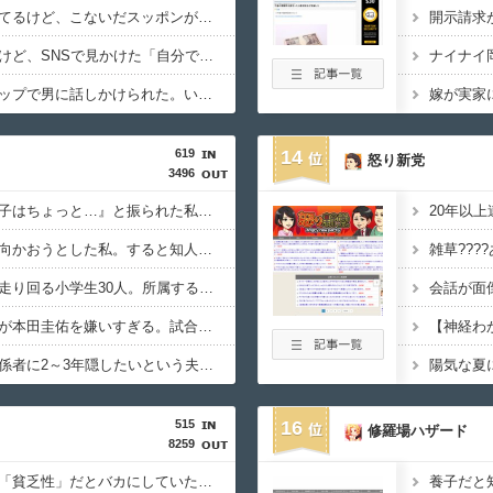
ペットショップで働いてるけど、こないだスッポンが入荷した。
開示請求
うちのお父さん医者だけど、SNSで見かけた「自分で施術した部分しか見てない医師」そっくり。
彼女が中古カードショップで男に話しかけられた。いきなり彼女の持ち歩いてたカードを品定めしだしたらしく…
619
14
怒り新党
3496
彼氏に『料理が苦手な子はちょっと…』と振られた私。実は同じ理由で振られるのはこれで2人目で・・・
20年以
空港で兄とラウンジへ向かおうとした私。すると知人ママが『ファーストクラスのチケットと交換して！』と言い出して・・・
雑草???
公園のアスレチックで走り回る小学生30人。所属するサッカークラブに苦情メールを送ったら・・・
会話が面
サッカー経験者の彼女が本田圭佑を嫌いすぎる。試合を見ながら『子供達にも悪影響！』と俺に怒ってきて・・・
再婚したことを仕事関係者に2～3年隠したいという夫。理由を聞いたら『世間体が悪いから』と言われて・・・
陽気な夏
515
16
修羅場ハザード
8259
【驚愕】幼馴染の嫁を「貧乏性」だとバカにしていた結果ｗｗｗ 嫌われた理由がコレｗｗｗｗ