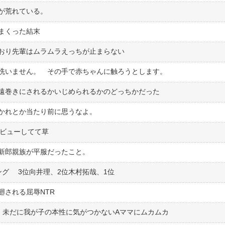
が荒れている。
まくった結末
おり先輩はムラムラえっちが止まらない
洗いません。 その手で赤ちゃんに触ろうとします。
遠巻きにされるかいじめられるかのどっちかだった
かれとか当たり前に思うなよ。
デビューしてて草
新郎親族が平服だったこと。
ング 3位向井理、2位木村拓哉、1位
廻される屈辱NTR
、未だに我が子の本性に気がつかないAママにムカムカ