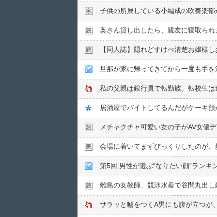
子供の所属している小編成の吹奏楽部
奥さん貸し出したら、親友に寝取られ
【同人誌】隠れどすけべ清楚お嬢様し
旦那が家に帰ってきてから一度も手を
私の父親は銀行員で転勤族。転校生は
居酒屋でバイトしてるんだがケーキ預
メチャクチャ可愛い女の子がAV女優
会場に着いてまずびっくりしたのが、
第5回 男性が選ぶ“なりたい顔”ランキ
離島の女教師、競泳水着で谷間丸出し
サラッと嘘をつくA男にも腹が立つが