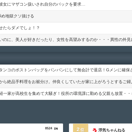
彼女にマザコン扱いされ自分のバックを要求…
辱め地獄クソ抜ける
せたらダメでしょ！？
8524
2
浮気ちゃんねる