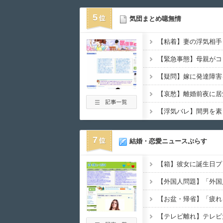
5
気団まとめ噫無情
7
結婚・恋愛ニュースぷらす