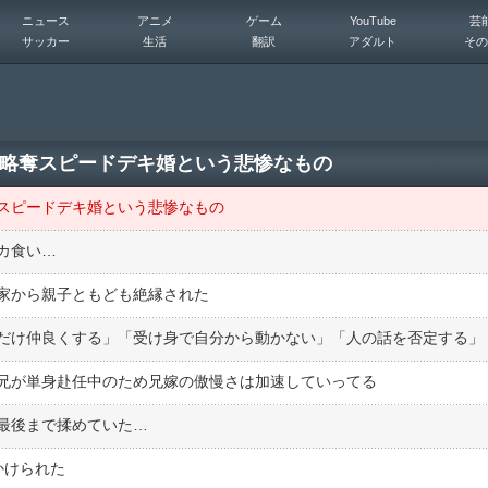
ニュース
アニメ
ゲーム
YouTube
芸
サッカー
生活
翻訳
アダルト
その
略奪スピードデキ婚という悲惨なもの
スピードデキ婚という悲惨なもの
カ食い…
家から親子ともども絶縁された
兄が単身赴任中のため兄嫁の傲慢さは加速していってる
最後まで揉めていた…
かけられた