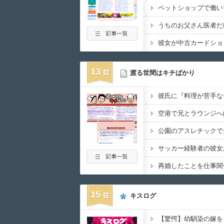
13
渡る世間はキチばかり
15
キスログ