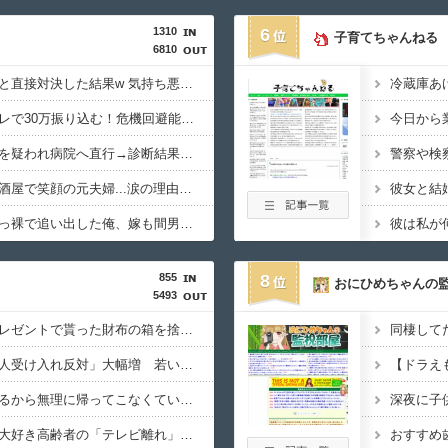
1310
6
子育てちゃんねる
6810
【粘着】妻の浮気相手と直接対決した結果w 気持ち悪い正体がコレ!
【緊急事態】母親がコレで30万振り込む！危機回避能力が問われるｗｗｗｗ
【疑問】嫁に発達障害を疑われ病院へ直行→診断結果がコレwwww 嫁の反応がさらに意味不明すぎる件
警察や検
【哀愁】離婚前夜に居酒屋で笑顔の元夫婦...涙の理由ｗｗｗｗ
【浮気バレ】間男を素っ裸で追い出した俺、嫁も間男も大混乱→結果wwww
彼は私が
855
8
おにひめちゃんの
5493
【箱】彼女に誕生日プレゼントで貰った財布の箱を捨てたらブチギレられたんだが
【外国人問題】「外国人受け入れ反対」大幅増 若い世代で多く
【ドラえ
【お盆・帰省】「疲れるから無理に帰ってこなくていい」迎える親のSNS本音に「寂しい」「親孝行だと思っていたのに」
【テレビ離れ】テレビ大好き高齢者の「テレビ離れ」も始まる 60代・70代も視聴者が減少
おすすめ