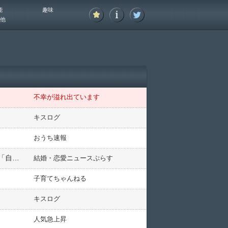
能
趣味
他
不幸が溢れ出ています
キスログ
おうち速報
友達が少ない人の特徴 「特定の人とだけ仲良くする」「受け身で自分から動かない」「人の話を否定する」「自分の話ばかりしたがる」
結婚・恋愛ニュースぷらす
子育てちゃんねる
キスログ
人気急上昇