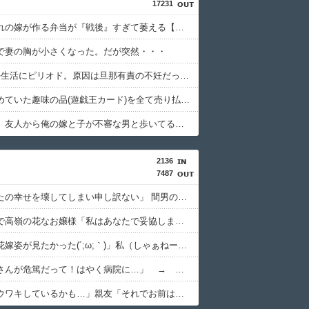
17231
昭和生まれの嫁が作る弁当が『戦後』すぎて萎える【画像あり】
で妻の胸が小さくなった。だが突然・・・
6年の夫婦生活にピリオド。原因は旦那有責の不妊だった。不妊が発覚した地点で離婚すればよかった...
旦那が集めていた趣味の品(遊戯王カード)を全て売り払った結果こうなった
【完結編】友人から俺の嫁と子が不審な男と歩いてると聞いた俺。単身赴任先から興信所に相談した結果
2136
7487
俺「あなたの幸せを壊してしまい申し訳ない」 間男の婚約者「私は結婚する前でしたから……..」 俺「そう言ってくださると助かります」 間男婚約者「でも本当は…」 そして離婚後、間男婚約者と再会。語られた本音とまさかの結果は…..
長身美女で高嶺の花なお嬢様「私はあなたで妥協します、だからあなたも私で妥協してください」………
父「娘の花嫁姿が見たかった(´;ω;｀)」私（しゃぁねーなー） そして38歳・介護職の私が婚活を始めてみた結果は……..
私「お父さんが危篤だって！はやく病院に…」 → 病院へと駆け付ける途中、なぜか旦那がコンビニで車をとめた。旦那「お義父さんの預金を降ろせ！」私・娘「！？」 → 結局、父の臨終には……….
俺「嫁がウワキしているかも…」親友「それでお前はどうしたいんだ？」俺「わからん…」親友「しっかりしろ！俺が助けてやるから」 → しかし嫁への復讐が強烈過ぎた結果は、想定外……..