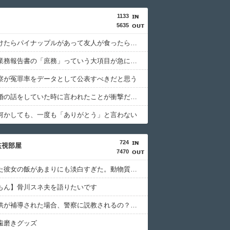
1133
5635
冷蔵庫あけたらパイナップルがあって友人が食ったら、友人ところのジジイが買ったたくあんだったんだか
今日から業務報告書の「庶務」っていう大項目が急に廃止されたんだけど意味不明すぎる
察が冤罪率をデータとして公表すべきだと思う
彼女と結婚の話をしていた時に言われたことが衝撃だった
何かしても、一度も「ありがとう」と言わない
724
監視部屋
7470
同棲してた彼女の飯があまりにも淡白すぎた。動物質性のものが足りず、バリバリの体育会系の俺にはカローも足りない。仕方がないから自分で飯を作ると…
もん】骨川スネ夫を語りたいです
深夜に子供が補導された場合、警察に説教されるの？その時は毅然とした態度で「保護者として必要な行動はとっていた」or「ご迷惑おかけてしてすみません」どちらが正
歯磨きグッズ