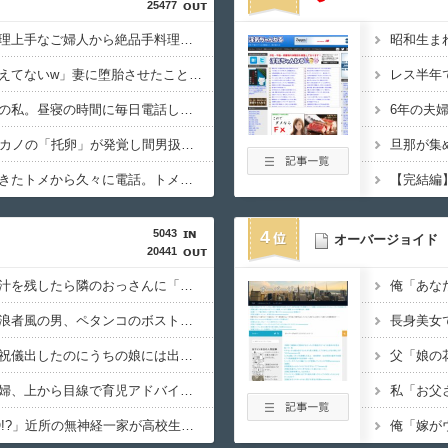
25477
バス停で知り合った料理上手なご婦人から絶品手料理をお裾分け。仲良くしていたが家に上がろうとするご婦人が娘に放った『失礼すぎる一言』に絶句←手料理は美味しかったのに性格クセ強すぎ
「生まれてない子は覚えてないw」妻に堕胎させたことを忘れ開き直るクソ叔父→その場にいた流産直後の嫁や子供など『10人』が泣き叫ぶ地獄絵図へ
レス半年
妊娠５ヶ月で毎日激眠の私。昼寝の時間に毎日電話してくるトメについにブチギレ「ボケ入ってんのか！」怒鳴ってガチャ切りした結果ｗｗ←妊婦の睡眠を邪魔する奴は容赦しない
14年前に捨てられた元カノの「托卵」が発覚し間男扱いされた。妻の疑いの視線の中、昔捨てずに残していた『〇〇』を持ち出した結果←修理屋のオッサンの技術力とノリが神すぎる
挨拶で難聴を侮辱してきたトメから久々に電話。トメ「私は元気よ！」私「でもお義父さんから…」トメの『痔』に効く温泉を紹介してあげたら大発狂した←お義父さんノリノリで温泉行ってて草
5043
4
オーバージョイド
20441
しょっぱいラーメンの汁を残したら隣のおっさんに「何故残す！」と怒鳴られた……友人にも「スープが本体だろあり得ない」と説教されたんだが、塩分過剰だし味の好みは自由だろ！
本屋に現れた異臭＆浮浪者風の男、ペタンコのボストンバッグをパンパンにして無会計で退店！Gメンに確保され「なんで？」と本気で困惑ｗｗｗ
元コトメ「実妹の姪に祝儀出したのにうちの娘には出さないの!?差別だ100万出せ！」→断ったら我が家に侵入して1000万相当の宝飾品を泥＆夫の形見を破壊！
子なし保育士の義兄夫婦、上から目線で育児アドバイスされる日々に限界！「この時期は知育おもちゃが〜」と理想論を語り、義父母も「頼れ頼れ」とウザすぎる・・・
「夜21時から庭でBBQ!?」近所の無神経一家が高校生を集めて大騒ぎ！役所の環境課に勤める父親も放置・・ギャーギャー騒いでるのに何で注意しないの？