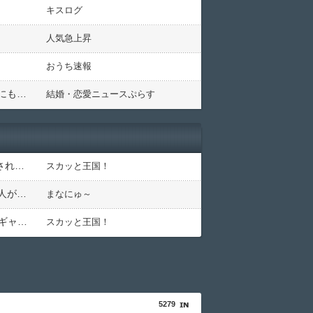
キスログ
人気急上昇
おうち速報
どうして「オタク」は免疫があまりないのに、美人が好きだったり、女性を高望みするのか・・・異性の外見にも強い“こだわり”？
結婚・恋愛ニュースぷらす
本屋に現れた異臭＆浮浪者風の男、ペタンコのボストンバッグをパンパンにして無会計で退店！Gメンに確保され「なんで？」と本気で困惑ｗｗｗ
スカッと王国！
バス停で知り合った料理上手なご婦人から絶品手料理をお裾分け。仲良くしていたが家に上がろうとするご婦人が娘に放った『失礼すぎる一言』に絶句←手料理は美味しかったのに性格クセ強すぎ
まなにゅ～
「夜21時から庭でBBQ!?」近所の無神経一家が高校生を集めて大騒ぎ！役所の環境課に勤める父親も放置・・ギャーギャー騒いでるのに何で注意しないの？
スカッと王国！
5279