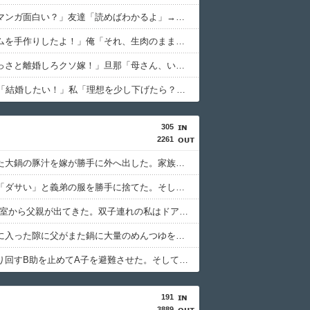
私「そのマンガ面白い？」友達「読めばわかるよ」→感想を聞きたかっただけなのに話が噛み合わなくて…
嫁「生ハムを手作りしたよ！」俺「それ、生肉のままじゃないか！」→食べてしまった翌日にまさかの事態が…
トメ「さっさと離婚しろクソ嫁！」旦那「母さん、いい加減にしろ！」→思わぬ形で旦那が味方してくれて…
48歳男性「結婚したい！」私「理想を少し下げたら？」→女性への条件が厳しすぎて誰も相手にされず…
305
2261
娘が作った大鍋の豚汁を嫁が勝手に外へ出した。家族全員で何度注意しても、次の冬になるとまた…
義弟嫁が「ダサい」と義弟の服を勝手に捨てた。そして新しい服は義弟の小遣いで自分好みの品を買うべきだと主張して…
SCの授乳室から父親が出てきた。双子連れの私はドアを開けて授乳するしかないので男性がいるのは嫌だ。
私が風呂に入った隙に父がまた鍋に大量のめんつゆを入れた。煮込んだコンソメスープがかつおだしの匂いだけに…
刃物を振り回すB助を止めてA子を避難させた。そして迎えた週明け、「冷酷で野蛮な人とは付き合えません」と告白も出来ず振られて…
191
3889