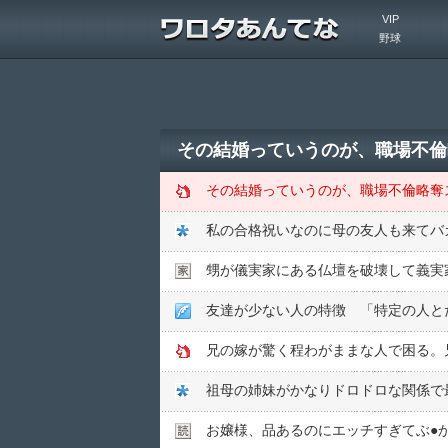
VIP
野球
その結婚っていうのが、職場不倫
その結婚っていうのが、職場不倫略奪
私の合格祝いなのに母の友人も来てバ
甥が儀実家にある仏壇を破壊して義実
兄の嫁が驚く程わがままな人で困る。
祖母の姉妹がかなりドロドロな関係で
お嬢様、品あるのにエッチすぎてぶ●︎