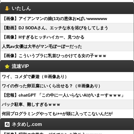
いたしん
【画像】アイアンマンの娘(13)の恵体お●ぱいwwwwww
【動画】DJ SODAさん、エッチな水を浴びをしてしまう
【画像】Hすぎるヒッチハイカー、見つかる
人気av女優は大半がマン毛ぼーぼーだった
【画像】こういうブラに乳首ひっかけてる女の子ｗｗｗ
流速VIP
ワイ、コメダで豪遊（※画像あり）
ワイの作った卵豆腐にいくら出せる？（※画像あり）
【悲報】chatGPT 「この中に一人いらないAIがいまーすｗｗｗ」
バック駐車、難しすぎるｗｗｗ
何回プログラミングやってもi++が頭に入ってこないんだが
ネタめし.com