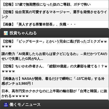
【悲報】17歳で無期懲役になった奴のご尊顔、ガチで怖い
【悲報】仙台育英の可愛すぎるマネージャー、選手を発情させるウイ
ンク
【画像】「美人すぎる県警本部長」、失職・・・
投資ちゃんねる
【悲報】「ビッグモーター」とかいう完全に逃げ切ったゴミクズｗｗ
ｗｗｗ
謎の勢力「AI発展したらお前らは皆クビになるわ」→未だかつてAIの
せいで失業したG民が0人...
【悲報】ちいかわ作者さん、「総額30億超」の大豪邸を建てる！？ｗ
ｗｗｗｗ
【画像あり】NASAが開発、着るだけで瞬時に「-15℃冷却」する冷
感ポンチョ3,980円！
日本、高市円安ホクホクなのに上半期の輸出額が「台湾と韓国」に抜
かれるｗｗｗｗｗ
働くモノニュース