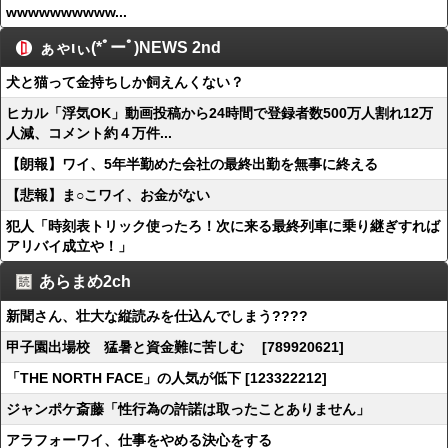
wwwwwwwwww...
ぁゃιぃ(*ﾟーﾟ)NEWS 2nd
犬と猫って金持ちしか飼えんくない？
ヒカル「浮気OK」動画投稿から24時間で登録者数500万人割れ12万
人減、コメント約４万件...
【朗報】ワイ、5年半勤めた会社の最終出勤を無事に終える
【悲報】ま○こワイ、お金がない
犯人「時刻表トリック使ったろ！次に来る最終列車に乗り継ぎすれば
アリバイ成立や！」
あらまめ2ch
新聞さん、壮大な縦読みを仕込んでしまう????
甲子園出場校 猛暑と資金難に苦しむ [789920621]
「THE NORTH FACE」の人気が低下 [123322212]
ジャンポケ斎藤「性行為の許諾は取ったことありません」
アラフォーワイ、仕事をやめる決心をする