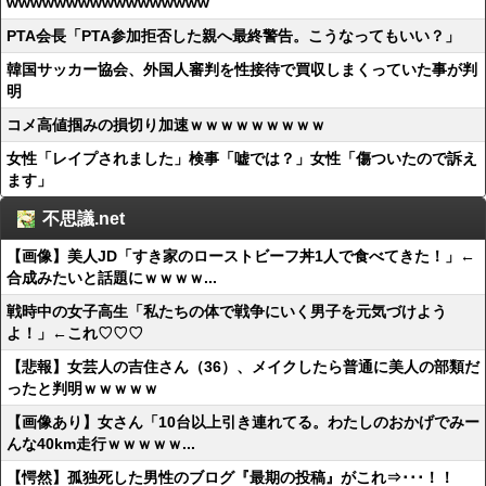
wwwwwwwwwwwwwwwww
PTA会長「PTA参加拒否した親へ最終警告。こうなってもいい？」
韓国サッカー協会、外国人審判を性接待で買収しまくっていた事が判
明
コメ高値掴みの損切り加速ｗｗｗｗｗｗｗｗｗ
女性「レイプされました」検事「嘘では？」女性「傷ついたので訴え
ます」
不思議.net
【画像】美人JD「すき家のローストビーフ丼1人で食べてきた！」←
合成みたいと話題にｗｗｗｗ...
戦時中の女子高生「私たちの体で戦争にいく男子を元気づけよう
よ！」←これ♡♡♡
【悲報】女芸人の吉住さん（36）、メイクしたら普通に美人の部類だ
ったと判明ｗｗｗｗｗ
【画像あり】女さん「10台以上引き連れてる。わたしのおかげでみー
んな40km走行ｗｗｗｗｗ...
【愕然】孤独死した男性のブログ『最期の投稿』がこれ⇒･･･！！