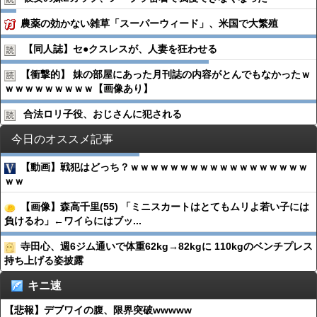
農薬の効かない雑草「スーパーウィード」、米国で大繁殖
【同人誌】セ●︎クスレスが、人妻を狂わせる
【衝撃的】 妹の部屋にあった月刊誌の内容がとんでもなかったｗ
ｗｗｗｗｗｗｗｗｗ【画像あり】
合法ロリ子役、おじさんに犯される
今日のオススメ記事
【動画】戦犯はどっち？ｗｗｗｗｗｗｗｗｗｗｗｗｗｗｗｗｗｗ
ｗｗ
【画像】森高千里(55) 「ミニスカートはとてもムリよ若い子には
負けるわ」←ワイらにはブッ...
寺田心、週6ジム通いで体重62kg→82kgに 110kgのベンチプレス
持ち上げる姿披露
キニ速
【悲報】デブワイの腹、限界突破wwwww