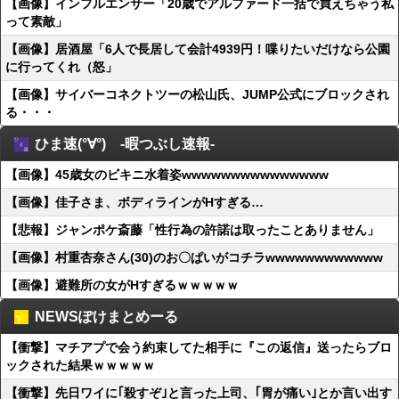
【画像】インフルエンサー「20歳でアルファード一括で買えちゃう私
って素敵」
【画像】居酒屋「6人で長居して会計4939円！喋りたいだけなら公園
に行ってくれ（怒」
【画像】サイバーコネクトツーの松山氏、JUMP公式にブロックされ
る・・・
ひま速(°∀°) -暇つぶし速報-
【画像】45歳女のビキニ水着姿wwwwwwwwwwwwwww
【画像】佳子さま、ボディラインがHすぎる…
【悲報】ジャンポケ斎藤「性行為の許諾は取ったことありません」
【画像】村重杏奈さん(30)のお〇ぱいがコチラwwwwwwwwwwww
【画像】避難所の女がHすぎるｗｗｗｗｗ
NEWSぽけまとめーる
【衝撃】マチアプで会う約束してた相手に『この返信』送ったらブロ
ックされた結果ｗｗｗｗｗ
【衝撃】先日ワイに｢殺すぞ｣と言った上司、｢胃が痛い｣とか言い出す