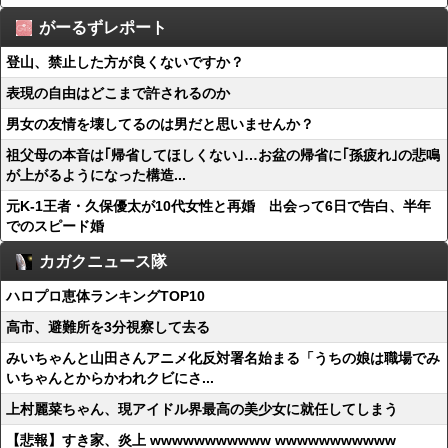
がーるずレポート
登山、禁止した方が良くないですか？
表現の自由はどこまで許されるのか
男女の友情を壊してるのは男だと思いませんか？
祖父母の本音は｢帰省してほしくない｣…お盆の帰省に｢孫疲れ｣の悲鳴
が上がるようになった構造...
元K-1王者・久保優太が10代女性と再婚 出会って6日で告白、半年
でのスピード婚
カガクニュース隊
ハロプロ恵体ランキングTOP10
高市、避難所を3分視察して去る
みいちゃんと山田さんアニメ化反対署名始まる「うちの娘は職場でみ
いちゃんとからかわれクビにさ...
上村麗菜ちゃん、現アイドル界最高の美少女に就任してしまう
【悲報】すき家、炎上 wwwwwwwwwww wwwwwwwwwww