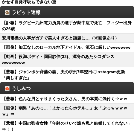
かせず自発呼吸もできない重...
ラビット速報
【訃報】ラグビー九州電力所属の選手が熱中症で死亡 フィジー出身
の26歳
安川電機の人事がガチで美人すぎると話題に…（※画像あり）
【画像】加工なしのローカル地下アイドル、流石に厳しいwwwwww
【動画】役満ボディ・岡田紗佳(32)、渾身のあたシコダンス
wwwwwww
【悲報】ジャンポケ斉藤の妻、夫の求刑7年翌日にInstagram更新
「楽しすぎた」
うしみつ
【悲報】色んな男とヤりまくった女さん、男の本質に気付く⇒ｗｗ
【画像】弱男「あのっ…！よかったらホテル…」女「ぷっｗｗｗｗ
ｗ」⇒
【悲報】中国の強者女性「年齢のせいで誰も私と結婚してくれない」
⇒！！