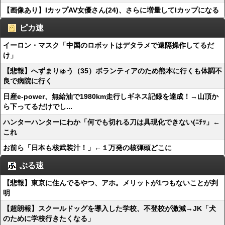
【画像あり】IカップAV女優さん(24)、さらに増量してIカップになる
ピカ速
イーロン・マスク「中国のロボットはデタラメで遠隔操作してるだ
け」
【悲報】へずまりゅう（35）ボランティアのため熊本に行くも体調不
良で病院に行く
日産e-power、無給油で1980km走行しギネス記録を達成！→山頂か
ら下ってるだけでし...
ハンターハンターにわか「何でも切れる刀は具現化できない(ﾆﾁｯ」←
これ
お前ら「日本も核武装汁！」←１万発の核弾頭どこに
ぶる速
【悲報】東京に住んでるやつ、アホ。メリットが1つもないことが判
明
【超朗報】スクールドッグを導入した学校、不登校が激減→JK「犬
のために学校行きたくなる」