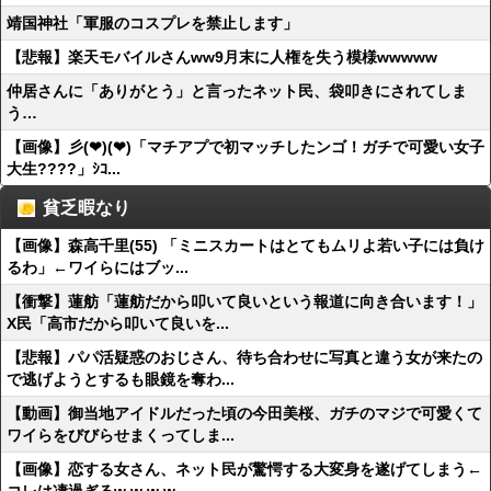
靖国神社「軍服のコスプレを禁止します」
【悲報】楽天モバイルさんww9月末に人権を失う模様wwwww
仲居さんに「ありがとう」と言ったネット民、袋叩きにされてしま
う…
【画像】彡(❤︎)(❤︎)「マチアプで初マッチしたンゴ！ガチで可愛い女子
大生????」ｼｺ...
貧乏暇なり
【画像】森高千里(55) 「ミニスカートはとてもムリよ若い子には負け
るわ」←ワイらにはブッ...
【衝撃】蓮舫「蓮舫だから叩いて良いという報道に向き合います！」
X民「高市だから叩いて良いを...
【悲報】パパ活疑惑のおじさん、待ち合わせに写真と違う女が来たの
で逃げようとするも眼鏡を奪わ...
【動画】御当地アイドルだった頃の今田美桜、ガチのマジで可愛くて
ワイらをびびらせまくってしま...
【画像】恋する女さん、ネット民が驚愕する大変身を遂げてしまう←