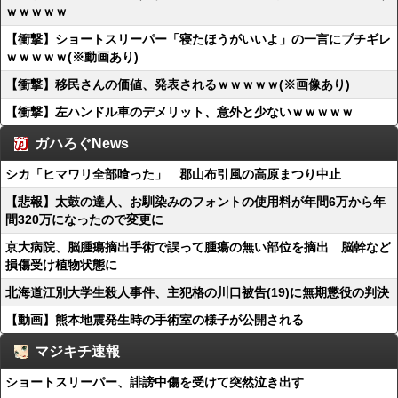
ｗｗｗｗｗ
【衝撃】ショートスリーパー「寝たほうがいいよ」の一言にブチギレ
ｗｗｗｗｗ(※動画あり)
【衝撃】移民さんの価値、発表されるｗｗｗｗｗ(※画像あり)
【衝撃】左ハンドル車のデメリット、意外と少ないｗｗｗｗｗ
ガハろぐNews
シカ「ヒマワリ全部喰った」 郡山布引風の高原まつり中止
【悲報】太鼓の達人、お馴染みのフォントの使用料が年間6万から年
間320万になったので変更に
京大病院、脳腫瘍摘出手術で誤って腫瘍の無い部位を摘出 脳幹など
損傷受け植物状態に
北海道江別大学生殺人事件、主犯格の川口被告(19)に無期懲役の判決
【動画】熊本地震発生時の手術室の様子が公開される
マジキチ速報
ショートスリーパー、誹謗中傷を受けて突然泣き出す