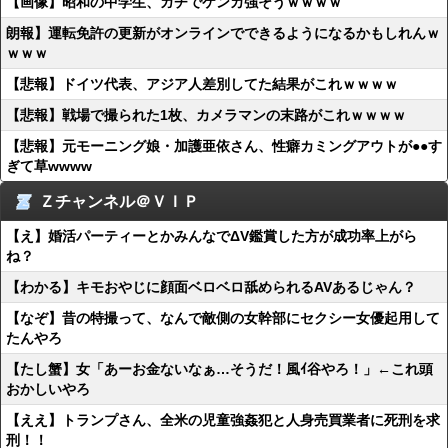
【画像】昭和の中学生、ガチでケンカ強そうｗｗｗｗ
朗報】運転免許の更新がオンラインでできるようになるかもしれんｗ
ｗｗｗ
【悲報】ドイツ代表、アジア人差別してた結果がこれｗｗｗｗ
【悲報】戦場で撮られた1枚、カメラマンの末路がこれｗｗｗｗ
【悲報】元モーニング娘・加護亜依さん、性癖カミングアウトが●●す
ぎて草wwww
Ｚチャンネル＠ＶＩＰ
【え】婚活パーティーとかみんなでΔV鑑賞した方が成功率上がら
ね？
【わかる】キモおやじに顔面ベロベロ舐められるAVあるじゃん？
【なぞ】昔の特撮って、なんで敵側の女幹部にセクシー女優起用して
たんやろ
【たし蟹】女「あーお金ないなぁ…そうだ！風ｲ谷やろ！」←これ頭
おかしいやろ
【ええ】トランプさん、全米の児童強姦犯と人身売買業者に死刑を求
刑！！