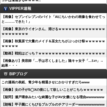
コレは凄過ぎるw w w w...
VIPPER速報
【画像】セブンイレブンのバイト「AIにちいかわの画像を食わせてっ
と………できた！」
【画像】東京のライオンさん、溶けるｗｗｗｗｗｗｗｗｗｗｗｗｗｗ
ｗｗｗｗｗｗｗｗ
【画像】秋葉原で大量のメイド＆巫女たちがぶっかけ祭ｗｗｗｗｗｗ
ｗｗｗｗｗ
【動画】戦犯はどっち？ｗｗｗｗｗｗｗｗｗｗｗｗｗｗｗｗｗｗｗｗ
【画像あり】美容師「…手は尽くしました」陰キャ女子「…ﾋｭｯ」→
結果・・・
BIPブログ
この漫画の表紙、青少年を精通させにかかりすぎだろwww
【画像】女の子がS◯Xの後にして欲しいことがこちらｗｗｗｗｗｗ
【疑問】瀬戸環奈みたいな綺麗な子がAV女優になる理由wwwwwww
【朗報】甲子園にくちびるプルプルのチアリーダーwwwwwwwwww