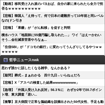
【動画】移民受け入れ派のパヨおば、自分の家に来られたら全力で拒
否るｗｗｗｗｗｗｗｗｗｗ
【悲報】韓国人「え待って、何で日本の避難所って10年前と同レベル
なの(ドン引き
【悲報】「果糖」が「がん転移」を促すと判明
積水ハウス「地面師に55億円騙し取られた…」 ワイ「はえーかわい
そう…会社滅茶苦茶やろなぁ...
「住信SBI」が「ドコモの銀行」に変わってうんざりしてるやつｗｗ
ｗｗｗｗｗ
哲学ニュースnwk
思わず誰かに話したくなる雑学、なんかある？
【疑問】葬式←まぁわかる 四十九日←いらねぇだろ
【悲報】X「アスペの検査した結果wwwwwwwww」
【急増】「外国人受け入れ反対」56.3％に わずか2年で20.7ポイン
ト増、東大調査「若い...
【衝撃】京大病院で正常な脳組織を誤摘出された50代女性、手足も動