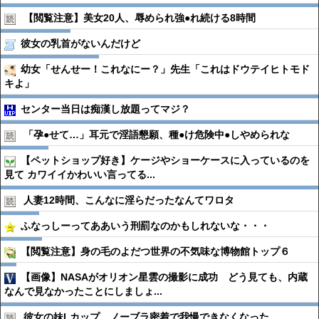
【閲覧注意】美女20人、辱められ強●︎れ続ける8時間
彼女の乳首がないんだけど
幼女「せんせー！これなにー？」先生「これはドウテイヒトモド
キよ」
センター当日は痴漢し放題ってマジ？
「孕●︎せて…」耳元で淫語懇願、種●︎け危険中●︎しやめられな
【ペットショップ好き】ケージやショーケースに入っているのを
見て カワイイかわいい言ってる...
人妻12時間、こんなに淫らだったなんてワロタ
ふなっしーってああいう刑罰なのかもしれないな・・・
【閲覧注意】身の毛のよだつ世界の不気味な博物館トップ６
【画像】NASAがオリオン星雲の撮影に成功 どう見ても、内蔵
なんで見なかったことにしましょ...
彼女の妹Lカップ、ノーブラ密着で我慢できなくなった