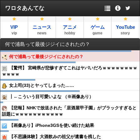
ワロタあんてな
VIP
ニュース
アニメ
ゲーム
YouTube
vip
news
hobby
game
story
何で浦島って最後ジジイにされたの？
何で浦島って最後ジジイにされたの？
【驚愕】 宮崎県が悲惨すぎてこれはヤバいだろｗｗｗｗｗｗｗｗ
ｗｗｗｗ
女上司(33)とヤってしまった……
┃←こういう目可愛いよな （※画像あり）
【悲報】NHKで放送された「居酒屋甲子園」がブラックすぎると
話題にｗｗｗｗｗｗｗｗｗｗｗ
【画像あり】iPhone3GSを使い続けた結果
【不思議体験】大酒飲みの祖父が遺書を残した