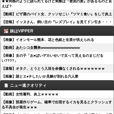
★★同格のように語られてるけど実際は『雲泥の差』があるものと言
えば？
【動画】ピザ屋のバイト女、クッソせこい『ツマミ食い』をして炎上
【悲報】イッヌさん、飼い主の『レズプレイ』を見てドン引き・・・
妹はVIPPER
【画像】イオンモール熊本、花と色紙と生茶が供えられる
【動画】あたシコ女襲来wwwwwwwwwwwwww
【画像】女の子「お●ぱいデカいせいで太って見えるのまじだる
い????」
【速報】オタク、とうとう入浴を余儀なくされるｗｗｗｗｗｗｗ
【画像】誰とエ●チしたいか見解が別れる六人衆
ニュー速クオリティ
【動画】女性審判、炎上ｗｗｗｗｗ
【画像】部屋作りゲーム、確率で出現するイカを見るとクラッシュす
る不具合が発生ｗｗｗ