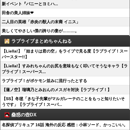
新イベント『バニーとヨミハ...
田舎の美人姉妹❤
二人目の英雄「赤炎の獣人の末裔 イニス」
美しくてやさしい僕の誇りの妻が………。
ラブライブまとめちゃんねる
【Liella!】「始まりは君の空」をライブで見る度【ラブライブ！スー
パースター!!】
【Liella!】すみれちゃんのお尻を意味もなく叩いてそうなキャラ【ラ
ブライブ！スーパース...
ラブライブ！がポケモン並みに流行ったとする
【蓮ノ空】瑠璃乃とみおんのメスガキ対決【ラブライブ！】
【SS】冬毬「きな子先輩がマルガレーテのことをもっと知りたいそ
うです」【ラブライブ！スーパ...
蠱惑の壺DX
名探偵プリキュア 16話 海外の反応 感想：小林ソード、かっこいい。