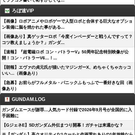
てラブコメ書いて恥ずかしくな...
ろぼ速VIP
【画像】ロボアニメやロボゲーで人型ロボと合体する巨大なオプショ
ン装備に脳を焼かれた事がある...
【画像あり】真ゲッターロボ「今度インベーダーと戦うんですって？
コツ教えましょうか？」ガンダ...
【速報】『超電磁ロボ コン・バトラーV』50周年記念特別映像が公
開！コン・バトラーV6…！...
【朗報】エヴァの貞元氏が描いたマジンガーX、めちゃくちゃカッコ
いい…（画像あり）
【急募】お前らがフルメタル・パニックふもっふで一番好きな回（画
像あり）
GUNDAM.LOG
ガンダムエースが謝罪…人気カード付録で2026年9月号が全国的に入
手困難に
【GジェネE】SDガンダム外伝まつり開幕！ガチャは来週かな？
※【ガンダム】高クオリティな1クールと作画荒れありの1年放映なら