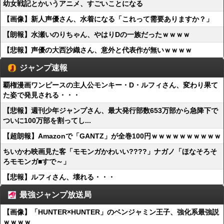
幼女戦記とかいうアニメ、すごいことになる
【画像】新人声優さん、水着になる「これって需要ありますか？」
【朗報】水瀬いのりちゃん、やはりDの一族だったｗｗｗｗ
【悲報】声優の大西沙織さん、意外と代表作が無いｗｗｗｗ
ジャンプ速報
覇権漫画ワンピースの主人公モンキー・D・ルフィさん、変わり果て
た姿で発見される・・・
【悲報】週刊少年ジャンプさん、最大発行部数653万部から急降下で
ついに100万部を割ってし...
【超朗報】Amazonで「GANTZ」が全巻100円ｗｗｗｗｗｗｗｗｗｗ
ちいかわ映画見た客「モモンガかわいい????」ナガノ「ほなそろそ
ろモモンガ■すで～」
【悲報】ルフィさん、壊れる・・・
最強ジャンプ放送局
【画像】「HUNTER×HUNTER」のベンジャミン王子、強化系最強説
ｗｗｗｗ