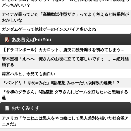
どっちがいい？
アイナが乗っていた「高機動試作型ザク」ってよく考えると時系列が
おかしいな
ガンダムゲーって他社ゲーのインスパイア多いよね
ああ言えばForYou
【ドラゴンボール】カカロット、唐突に独身煽りを初めてしまう…
罪木蜜柑「えへへ…俺さんのお役に立てて嬉しいですぅ…」←絶対結
婚する
涼宮ハルヒ、今見ても面白い
『バンドリ！ ゆめ∞みた』8話感想 みゅーたいぷ解散の危機！？
『令和のダラさん』6話感想 ダラさんにビームを打ちたいと懇願する
薫
おたくみくす
アメリカ「ヤニねこは黒人をネコ娘にして黒人差別を描いた社会派ア
ニメだ」