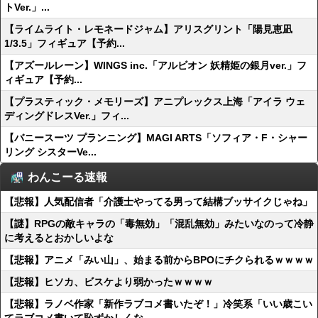
トVer.」...
【ライムライト・レモネードジャム】アリスグリント「陽見恵凪
1/3.5」フィギュア【予約...
【アズールレーン】WINGS inc.「アルビオン 妖精姫の銀月ver.」フ
ィギュア【予約...
【プラスティック・メモリーズ】アニプレックス上海「アイラ ウェ
ディングドレスVer.」フィ...
【バニースーツ プランニング】MAGI ARTS「ソフィア・F・シャー
リング シスターVe...
わんこーる速報
【悲報】人気配信者「介護士やってる男って結構ブッサイクじゃね」
【謎】RPGの敵キャラの「毒無効」「混乱無効」みたいなのって冷静
に考えるとおかしいよな
【悲報】アニメ「みい山」、始まる前からBPOにチクられるｗｗｗｗ
【悲報】ヒソカ、ビスケより弱かったｗｗｗｗ
【悲報】ラノベ作家「新作ラブコメ書いたぞ！」冷笑系「いい歳こい