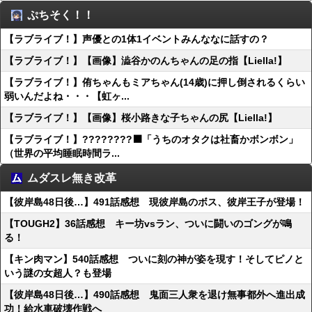
ぷちそく！！
【ラブライブ！】声優との1体1イベントみんななに話すの？
【ラブライブ！】【画像】澁谷かのんちゃんの足の指【Liella!】
【ラブライブ！】侑ちゃんもミアちゃん(14歳)に押し倒されるくらい
弱いんだよね・・・【虹ヶ...
【ラブライブ！】【画像】桜小路きな子ちゃんの尻【Liella!】
【ラブライブ！】????????‍⬛「うちのオタクは社畜かボンボン」
（世界の平均睡眠時間ラ...
ムダスレ無き改革
【彼岸島48日後…】491話感想 現彼岸島のボス、彼岸王子が登場！
【TOUGH2】36話感想 キー坊vsラン、ついに闘いのゴングが鳴
る！
【キン肉マン】540話感想 ついに刻の神が姿を現す！そしてピノと
いう謎の女超人？も登場
【彼岸島48日後…】490話感想 鬼面三人衆を退け無事都外へ進出成
功！給水車破壊作戦へ