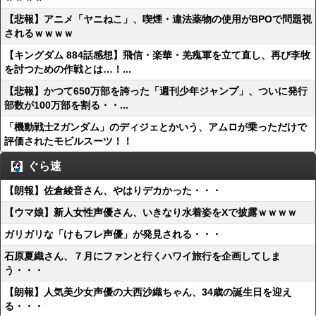
【悲報】アニメ「ヤニねこ」、喫煙・違法薬物の使用がBPOで問題視
されるｗｗｗｗ
【キングダム 884話感想】飛信・楽華・羌瘣軍を立て直し、再び李牧
を討つための作戦とは…！...
【悲報】かつて650万部を誇った「週刊少年ジャンプ」、ついに発行
部数が100万部を割る・・...
「機動戦士Ζガンダム」のディジェとかいう、アムロが乗っただけで
評価されたモビルスーツ！！
ぐら速
【朗報】佐倉綾音さん、やはりデカかった・・・
【ウマ娘】新人女性声優さん、いきなり水着姿をXで披露ｗｗｗｗ
ガリガリな「けもフレ声優」が発見される・・・
石原夏織さん、７月にファンと行くハワイ旅行を企画してしま
う・・・
【朗報】人気美少女声優の大西沙織ちゃん、34歳の誕生日を迎え
る・・・