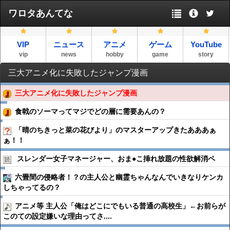
ワロタあんてな
VIP
ニュース
アニメ
ゲーム
YouTube
vip
news
hobby
game
story
三大アニメ化に失敗したジャンプ漫画
三大アニメ化に失敗したジャンプ漫画
食戟のソーマってマジでどの層に需要あんの？
「晴のちきっと菜の花びより」のマスターアップきたあああぁ
ぁ！！
スレンダー女子マネージャー、おま●︎こ挿れ放題の性欲解消ペ
六畳間の侵略者！？の主人公と幽霊ちゃんなんでいきなりケンカ
しちゃってるの？
アニメ等 主人公「俺はどこにでもいる普通の高校生」←お前らが
このての設定嫌いな理由ってさ....