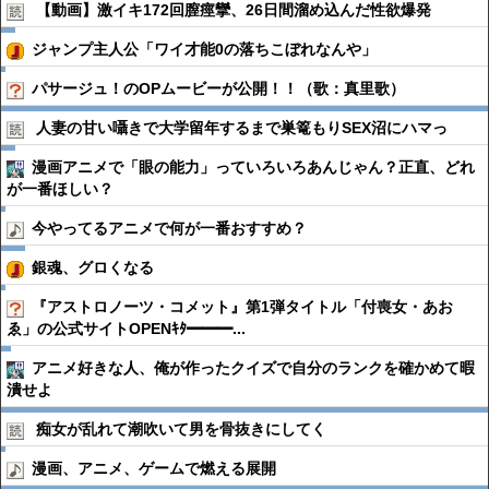
【動画】激イキ172回膣痙攣、26日間溜め込んだ性欲爆発
ジャンプ主人公「ワイ才能0の落ちこぼれなんや」
パサージュ！のOPムービーが公開！！（歌：真里歌）
人妻の甘い囁きで大学留年するまで巣篭もりSEX沼にハマっ
漫画アニメで「眼の能力」っていろいろあんじゃん？正直、どれ
が一番ほしい？
今やってるアニメで何が一番おすすめ？
銀魂、グロくなる
『アストロノーツ・コメット』第1弾タイトル「付喪女・あお
ゑ」の公式サイトOPENｷﾀ━━━...
アニメ好きな人、俺が作ったクイズで自分のランクを確かめて暇
潰せよ
痴女が乱れて潮吹いて男を骨抜きにしてく
漫画、アニメ、ゲームで燃える展開