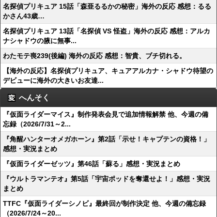
名探偵プリキュア 15話「森亜るるかの秘密」海外の反応 感想：るる
かさん43歳…
名探偵プリキュア 13話「名探偵 VS 怪盗」海外の反応 感想：アルカ
ナシャドウの腋に無事...
わたモテ喪239(後編) 海外の反応 感想：智貴、ブチ切れる。
【海外の反応】名探偵プリキュア、キュアアルカナ・シャドウ待望の
デビューに海外の大きいお友達...
へんそく
『仮面ライダーマイス』制作発表会見で追加情報解禁 他、今週の備
忘録（2026/7/31～2...
『角醒ハンターオメガホーン』第2話「示せ！キャプテンの資格！」
感想・実況まとめ
『仮面ライダーゼッツ』第46話「蘇る」感想・実況まとめ
『ウルトラマンテオ』第5話「宇宙ポッドを奪還せよ！」感想・実況
まとめ
TTFC『仮面ライダーシノビ』最終回が制作決定 他、今週の備忘録
（2026/7/24～20...