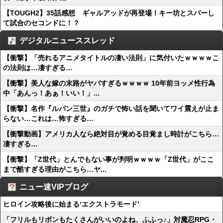
【TOUGH2】35話感想 ギャルアッドが再登場！キー坊とスパーし
て試合のセコンドに！？
デジタルニューススレッド
【衝撃】「売れるアニメタイトルの凄い法則」に気付いたｗｗｗｗこ
の法則は…凄すぎる…
【衝撃】美人な嫁の末路がヤバすぎるｗｗｗｗ 10年前ヨッメ性行為
中「あんっ！あぁ！いい！」...
【衝撃】名作『ルパン三世』のガチで怖い話を聞いてワイ震えが止ま
らない…これは…怖すぎる…
【衝撃動画】アメリカ人なら絶対目が覚める目覚まし時計がこちら…
凄すぎる…
【衝撃】「Z世代」とんでもない事が判明ｗｗｗｗ「Z世代」がここ
まで酷すぎる理由がこちら…ヤ...
ニュー速VIPブログ
ヒロイン攻略後に始まる‘エクストラモード’
「フリルもリボンもたくさんがいいのよね、ふふっ♪」対魔忍RPG・