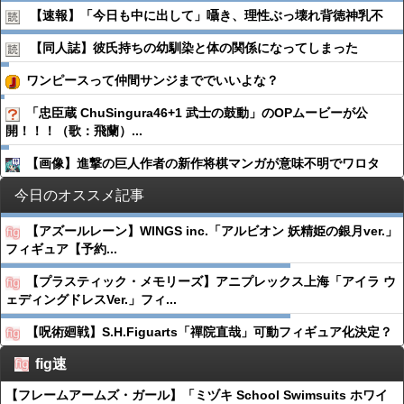
【速報】「今日も中に出して」囁き、理性ぶっ壊れ背徳神乳不
【同人誌】彼氏持ちの幼馴染と体の関係になってしまった
ワンピースって仲間サンジまででいいよな？
「忠臣蔵 ChuSingura46+1 武士の鼓動」のOPムービーが公
開！！！（歌：飛蘭）...
【画像】進撃の巨人作者の新作将棋マンガが意味不明でワロタ
今日のオススメ記事
【アズールレーン】WINGS inc.「アルビオン 妖精姫の銀月ver.」
フィギュア【予約...
【プラスティック・メモリーズ】アニプレックス上海「アイラ ウ
ェディングドレスVer.」フィ...
【呪術廻戦】S.H.Figuarts「禪院直哉」可動フィギュア化決定？
fig速
【フレームアームズ・ガール】「ミヅキ School Swimsuits ホワイ