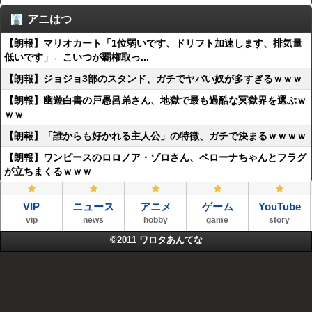
アニはつ
【朗報】マリオカート「1位弱いです、ドリフト加速します、排気量
低いです」←こいつが覇権取っ...
【朗報】ジョジョ3部のスタンド、ガチでヤバい奴が多すぎるｗｗｗ
【朗報】幽遊白書の戸愚呂弟さん、地獄で最も過酷な冥獄界を選ぶｗ
ｗｗ
【朗報】「誰からも好かれる主人公」の特徴、ガチで決まるｗｗｗｗ
【朗報】ワンピースのロロノア・ゾロさん、ペローナちゃんとフラグ
が立ちまくるｗｗｗ
VIP
ニュース
アニメ
ゲーム
YouTube
vip
news
hobby
game
story
©2011
ワロタあんてな