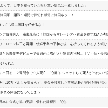
によって、日本を覆っていた暗い重い空気は一変しました」
 韓国軍、開戦１週間で弾切れ報道に韓国ネット！
結婚しても嫁に家計を任せるな！
りにローマ法王と再開 朝鮮半島の平和と統一を祈ってくれるよう頼む
かけられた
に対し10万ドルしか集まらず、基金を設立した事務総長が寄付を呼び掛け
︎しされる関係になってしまう
日本に公式な協力要請…優れた静穏性に関心