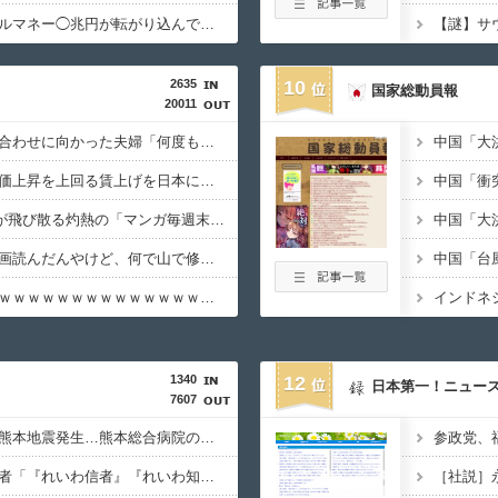
【速報】秋田県、オイルマネー◯兆円が転がり込んでガチで東北最強へ
2635
10
国家総動員報
20011
【悲報】結婚式の衣装合わせに向かった夫婦「何度も何度も追突され…何が目的か本当に理解できない」東名高速で続いた約1.7キロの追突
【悲報】高市総理「物価上昇を上回る賃上げを日本に定着させる」 →国家公務員月給3.51％増へ 地方公務員も追随する見通し
【朗報】Amazon、汗が飛び散る灼熱の「マンガ毎週末セール（50%還元）」を開催ｗｗｗｗｗｗｗｗｗｗ
「あずみ」とかいう漫画読んだんやけど、何で山で修行しただけの子供達があんなに強いんや
【動画】女性審判炎上ｗｗｗｗｗｗｗｗｗｗｗｗｗｗｗｗｗ
1340
12
日本第一！ニュー
7607
【必見動画】手術中に熊本地震発生…熊本総合病院の例のカメラ映像、ノーカットver.が公開される
【いのち】れいわ支持者「『れいわ信者』『れいわ知能』は差別的。放送禁止用語にすべき。オールドメディアは配慮を」→かわりにピッタリの名称が爆誕してしまうw
［社説］