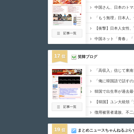
「もう無理」日本人、
17
笑韓ブログ
19
まとめニュースちゃんねるぷら