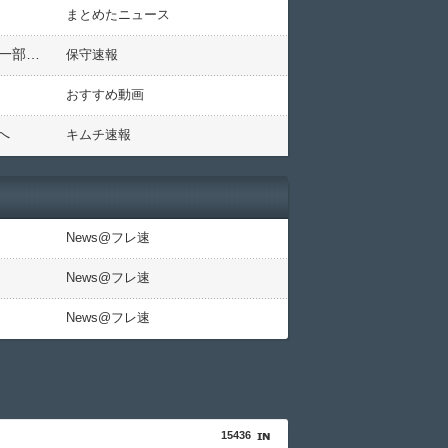
まとめたニュース
【衝撃動画】中国貴州省で数千人が当局と衝突！！！学生が武装警察に殴られ死亡、怪我人多数（画像26枚、一部閲覧注意）
保守速報
おすすめ動画
へ
キムチ速報
News@フレ速
News@フレ速
News@フレ速
15436