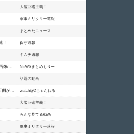
大艦巨砲主義！
軍事ミリタリー速報
まとめたニュース
【脱韓国】日本の投資家によるマレーシア債券購入、過去最高に！韓国からマレーシアへ資金を移す動きが加速！…日銀など調査
保守速報
キムチ速報
香川照之、結婚した嫁と離婚へ！？子供と歌舞伎界デビューで夫婦仲に溝が入り家庭内別居…【父・母・長男画像/東大などの学歴プロフィールあり】
NEWSまとめもりー
話題の動画
強力な危険ドラッグ「ハートショット」出回る ２週間余で９人死亡 “心臓”にショットして死人が出たので店側が全部捨てた話も
watch@2ちゃんねる
大艦巨砲主義！
みんな見てる動画
軍事ミリタリー速報