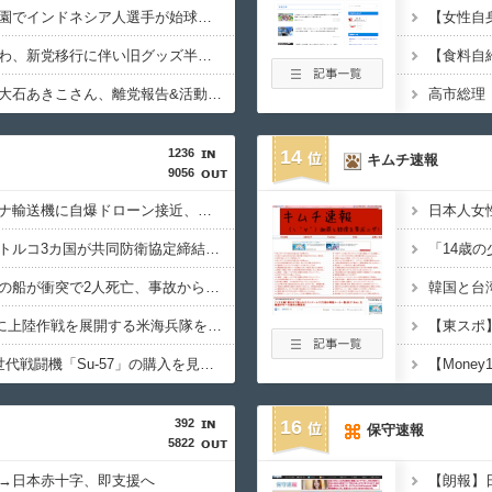
【カミツキ悲報】甲子園でインドネシア人選手が始球式→日本保守党・百田尚樹代表「甲子園を政治利用するな！」
【悲報】テレ朝「れいわ、新党移行に伴い旧グッズ半額セール開催。でも『秘書給与疑惑』あるよね＾＾」
【食料自
【さようなら】れいわ大石あきこさん、離党報告&活動休止を宣言
1236
14
キムチ速報
9056
ドイツ空港のウクライナ輸送機に自爆ドローン接近、見つけた空港職員が蹴り落とす…高性能プラスチック爆弾搭載！
サウジ・パキスタン・トルコ3カ国が共同防衛協定締結…「イスラム版NATO」指摘も！
中国海警局と中国海軍の船が衝突で2人死亡、事故から約1年を経て公表…南シナ海でフィリピン船を追跡中！
1944年7月、グアム島に上陸作戦を展開する米海兵隊を空撮！
インド、ロシアの第5世代戦闘機「Su-57」の購入を見送りか！
392
16
保守速報
5822
→日本赤十字、即支援へ