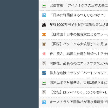
安倍首相 「アベノミクスの三本の矢
「日本に弾薬借りるつもりなのか？」
年収1000万円でも貧乏 高所得者は
【国際】パク・クネ大統領が２ヶ月ぶ
お嬢様、品あるのにエッチすぎてぶ●︎
国連エボラ対策基金、目標10億ドル
【悲報】妹(パイパン)、兄に毎晩中●
オーストラリア国防相が潜水艦建造で