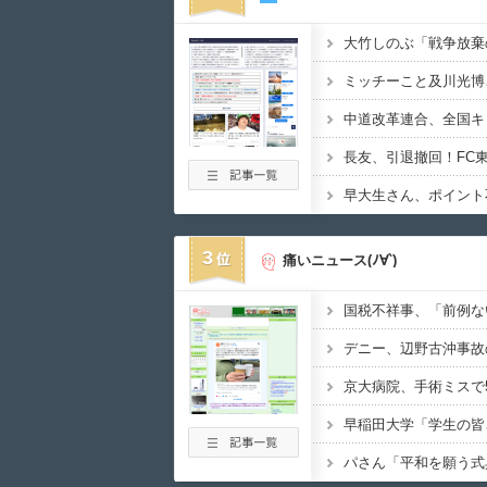
3
痛いニュース(ﾉ∀`)