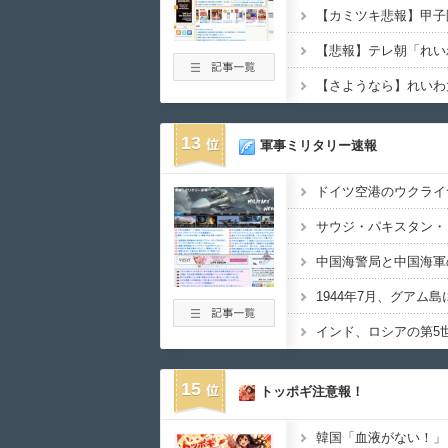
13
軍事ミリタリー速報
15
トッポギ注意報！
韓国「血液がない！」