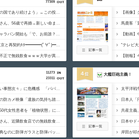
77309
大竹しのぶ「戦争放棄の国であり続けよう」←この投稿が話題に
ミッチーこと及川光博さん、56歳で再婚→新しい命まで授かるｗｗｗｗｗ
中道改革連合、全国キャラバン開始も「で、お前誰？」状態ｗｗｗｗｗ
【動画】
長友、引退撤回！FC東京と再契約ｷﾀ━━━━(ﾟ∀ﾟ)━━━━!!
"テレビ
早大生さん、ポイント不正で無銭飲食ｗｗｗ大学が異例の警告へ
【朗報】
11273
4
大艦巨砲主義！
23311
国税不祥事、「前例ない事態次々」に危機感 「パパ活」、情報漏えいも
デニー、辺野古沖事故の防カメ映像「遺族の気持ち踏まえたものかくみ取り切れず」
京大病院、手術ミスで50代女性患者を「植物状態」に 脳腫瘍摘出手術で腫瘍の無い部位を摘出してしまう
早稲田大学「学生の皆さん、近隣飲食店での無銭飲食はやめてください」
日本やド
パさん「平和を願う式典なのに防弾ガラスと防弾バッグSPで囲まれた壇上でスピーチする人が総理大臣」
岸田が叩