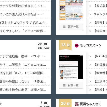
中国さん、日本のトマホーク発射実験に効きまくってしまうｗｗｗｗｗ
ついに外国人受け入れ拒否へ…
【衝撃】日本人女性、YG本社をゴルフクラブでボコボコにして現行犯逮捕ｗｗｗ
中国ネット「青春」「うらやましい」「アニメの世界が現実に」
264
18
モッコスヌ～ン
202
「高収入」信じて東南アジア渡航後、携帯・パスポート奪われ監禁…韓国人の被害急増
「俺に韓国語で話すのか？」…警察を「ニイェニイェニイェ」とからかう韓国滞在外国人の投稿動画が物議
韓国で出生率が過去最低を更新「0.72」 OECD加盟国で唯一 1を下回る
【韓国】ユン大統領「交渉や妥協はしない」 研修医集団ボイコット受け
徴用被害者遺族、不二越の株主総会に出席 謝罪と賠償求める
9
20
す
憂国ちゃんねる
278