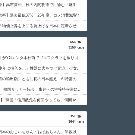
【女性自身】高市首相、秋の内閣改造で目論む「麻生支配からの脱却」…茂木敏充氏も小林鷹之氏もクビ
給率】過去最低37% 25年度、コメ消費減響く
高市総理「物価上昇を上回る賃上げを日本に定着させる」 →国家公務員月給3.51％増へ 地方公務員も追随する見通し
656
3158
日本人女性がYGエンタ本社前でゴルフクラブを振り回し逮捕…韓国
「14歳の少年に挿入を…」性器に火をつけ脅迫、少女達はモップで…657人が死亡した韓国“最悪の人権侵害”のおぞましすぎる実態
韓国と台湾の輸出額、ともに初の日本超え AI特需の恩恵で差 26年上期
【東スポ】 韓国サッカー協会 審判への性接待報道にＳＮＳ紛糾「徹底追及」「２００２年はどうなの？」
【Money1】 韓国「信用赦免を何回やっても、何回やっても」⇒ 257万人赦免したのに60万人がまた延滞者に転落！
351
3644
【朗報】日本のおじいちゃん・おばあちゃん、半数以上がSNSを使いこなしていたｗｗｗｗｗ