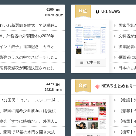
6100
6
U-1 NEWS
16079
【政治】大石あきこ、れいわ新選組を離党して活動休止…「スジは通します」とは何だったのか
【税金】性加害のGEZA、外務省の外郭団体の2026年度準公金事業に選ばれていた…ネット「首相を小馬鹿にしながら公金に群がってたの？」「右手で補助金もらいながら左手で反政府」
【生成AI漫画】新ヒロイン「銭子」追加記念、カラオケ懇親パーティー
【原爆の日】サヨク「防弾ガラスの中でスピーチした総理がこれまでいたんだろうか。オバマ大統領でさえ、防弾ガラスなんてなかった！」→石破茂＆オバマ大統領も使ってました
【偏向】フジテレビ、消費税減税が閣議決定されたにも関わらず、消費税減税に反対する大学生を用意して印象操作
4473
8
NEWSまとめもり
24218
習近平政権｢日本に行くな｣国民「はい」→スシロー14時間待ちｗ
【速報】日本赤十字社、韓国に超希少血液Jr(a-)を提供「韓国内では適合する血液を確保できなかった」※今回で4回目
【悲報】
【速報】韓国サッカー協会『すでに時効だ』、外国人審判らへ性的接待疑惑→ロンドン五輪は銅メダルはく奪の可能性「審判の国籍は日本、UAE、イラン」
【おわった】三峡ダム、豪雨で13基の水門を開き大規模放流開始か 下流の工場地帯に洪水流入で崩壊はじまる