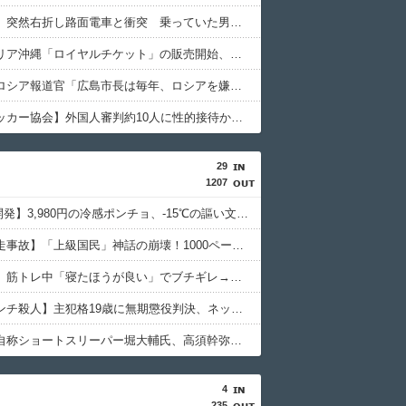
【鹿児島】突然右折し路面電車と衝突 乗っていた男女3人は車を放置しダッシュで逃走中
ジャングリア沖縄「ロイヤルチケット」の販売開始、大人29,700円にｗｗｗｗｗｗｗｗｗ
【悲報】ロシア報道官「広島市長は毎年、ロシアを嫌悪する『偽りの呪文』を繰り返し、日本人をゾンビ化させている」と主張
【韓国サッカー協会】外国人審判約10人に性的接待か 計1496回、約2億ウォン（約2200万円）
29
1207
【NASA開発】3,980円の冷感ポンチョ、-15℃の謳い文句にネット騒然
【池袋暴走事故】「上級国民」神話の崩壊！1000ページの法解釈が明かす不逮捕の真実
【堀大輔】筋トレ中「寝たほうが良い」でブチギレ→器具破壊の瞬間
【江別リンチ殺人】主犯格19歳に無期懲役判決、ネット「死刑でいい」と激怒
【悲報】自称ショートスリーパー堀大輔氏、高須幹弥に医学的指摘され激昂→FXで億単位損失も発覚
4
235