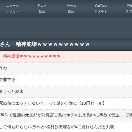
ニュース
アニメ
ゲーム
YouTube
芸
サッカー
生活
翻訳
アダルト
その
さん 精神崩壊ｗｗｗｗｗｗｗｗｗｗ
 精神崩壊ｗｗｗｗｗｗｗｗｗｗ
うわ
で非常令
まくった結末
死ぬ前にエッチしない？」って謎の少女に【10円セール】
て何も知らない乃木坂･松村沙友理をﾎﾃﾙに連れ込んだと判明