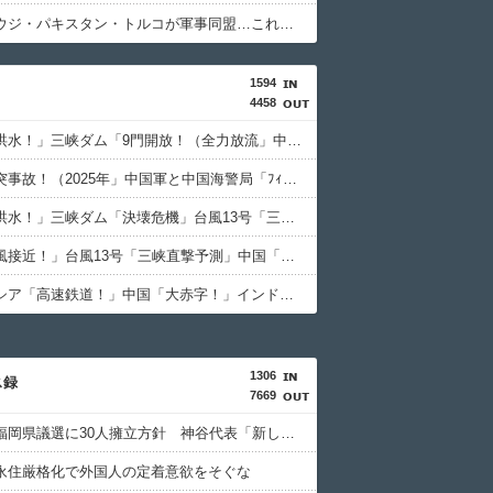
【謎】サウジ・パキスタン・トルコが軍事同盟…これどこと戦う気？
1594
4458
中国「大洪水！」三峡ダム「9門開放！（全力放流」中国都市「三峡沿線の道路水没」中国政府「高速道路封鎖！」中国ダム「緊急放流に合わせて開門（土砂崩れ発生」→
中国「衝突事故！（2025年」中国軍と中国海警局「ﾌｨﾘﾋﾟﾝ船の追跡中に衝突！（8/11」中国「2人死亡」中国政府「1年間隠蔽」日本「隠蔽された事実報道！（2026年」→
中国「大洪水！」三峡ダム「決壊危機」台風13号「三峡直撃確定」日本「最も強い勢力で接近！（伊勢湾台風級」台風13号と15号「中国本土でぶつかり合う（前代未聞」→
中国「台風接近！」台風13号「三峡直撃予測」中国「上流大洪水！（三峡上流」中国都市「8/5の映像（動画」三峡ダム「緊急放流（決壊危機」中国「下流大水害（震え声」→
インドネシア「高速鉄道！」中国「大赤字！」インドネシア「運営会社の株式購入！（負債対策」中国「はい（巨額負債」インドネシア「700km延伸計画！（実質中止」→
1306
ス録
7669
参政党、福岡県議選に30人擁立方針 神谷代表「新しい選択肢を」
永住厳格化で外国人の定着意欲をそぐな