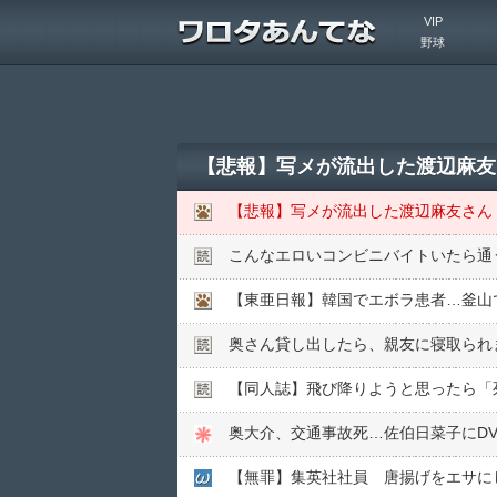
VIP
野球
【悲報】写メが流出した渡辺麻友
【悲報】写メが流出した渡辺麻友さん
こんなエロいコンビニバイトいたら通
【東亜日報】韓国でエボラ患者…釜山
奥さん貸し出したら、親友に寝取られ
【同人誌】飛び降りようと思ったら「
【無罪】集英社社員 唐揚げをエサにし