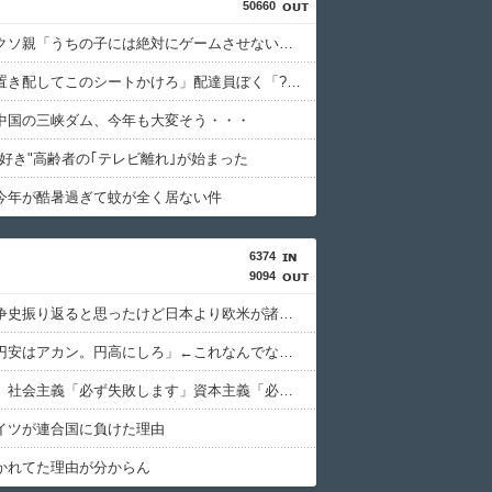
50660
【画像】クソ親「うちの子には絶対にゲームさせないしテレビも見させない！！！！！」
馬鹿客「置き配してこのシートかけろ」配達員ぼく「????」
中国の三峡ダム、今年も大変そう・・・
大好き"高齢者の｢テレビ離れ｣が始まった
今年が酷暑過ぎて蚊が全く居ない件
6374
9094
太平洋戦争史振り返ると思ったけど日本より欧米が諸悪の根源やん
日本人「円安はアカン。円高にしろ」←これなんでなんや
共産主義、社会主義「必ず失敗します」資本主義「必ず少子化します」
イツが連合国に負けた理由
かれてた理由が分からん