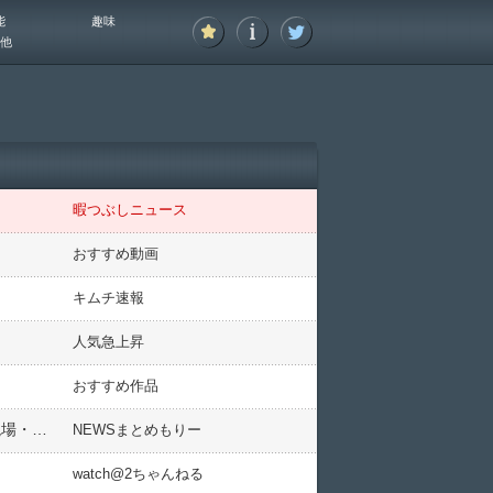
能
趣味
他
暇つぶしニュース
おすすめ動画
キムチ速報
人気急上昇
おすすめ作品
奥大介、交通事故死…佐伯日菜子にDV事件で逮捕の元旦那が沖縄宮古島のホテルに出勤中に事故で死去…【現場・車画像/動画あり】2ch「うつ病で自殺？」「創価学会と揉めてたよな」
NEWSまとめもりー
watch@2ちゃんねる