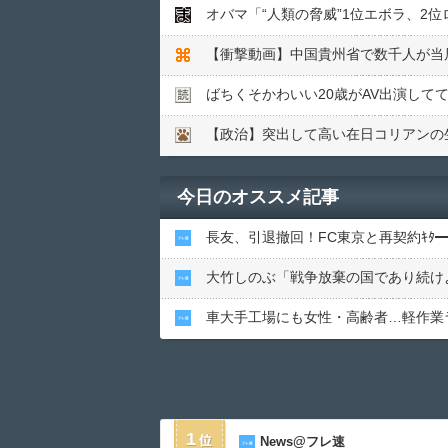
オバマ「“人類の脅威”1位エボラ、2位
ばちくそかわいい20歳がAV出演して
【政治】突出して高い在日コリアンの
今日のオススメ記事
長友、引退撤回！FC東京と再契約ｷﾀ━━
大竹しのぶ「戦争放棄の国であり続け
車大手工場にも女性・高齢者…軽作業
1
News@フレ速