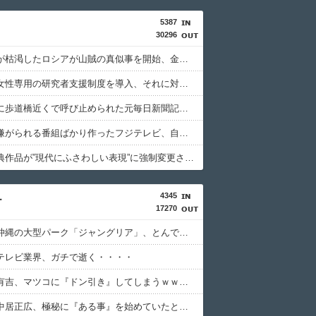
5387
30296
国家予算が枯渇したロシアが山賊の真似事を開始、金銀貴金属じゃなくて自動車とかってところがリアリティありすぎる……
文科省が女性専用の研究者支援制度を導入、それに対して子育て負担に苦しむ若手男性研究者は……
後輩記者に歩道橋近くで呼び止められた元毎日新聞記者、「元毎日と名乗ってSNSで活動するな」と要求されてしまい……
視聴者に嫌がられる番組ばかり作ったフジテレビ、自業自得すぎる立場に陥ってしまい……
日本の古典作品が”現代にふさわしい表現”に強制変更される事態が進行中、今の価値観に照らせば……
4345
ー
17270
【物議】沖縄の大型パーク「ジャングリア」、とんでもない物を投入してしまう！！！！！
テレビ業界、ガチで逝く・・・・
【衝撃】有吉、マツコに『ドン引き』してしまうｗｗｗｗｗｗｗ
【衝撃】中居正広、極秘に『ある事』を始めていたと判明する・・・