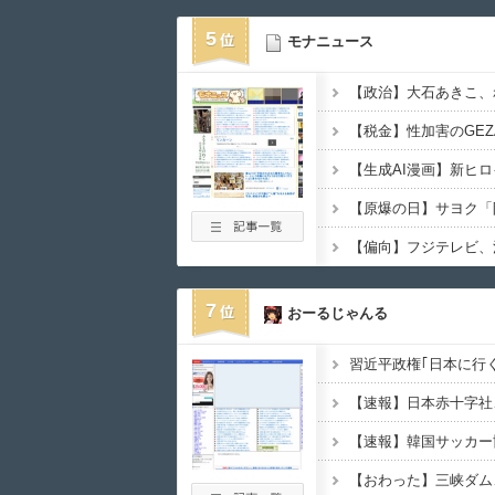
5
モナニュース
7
おーるじゃんる