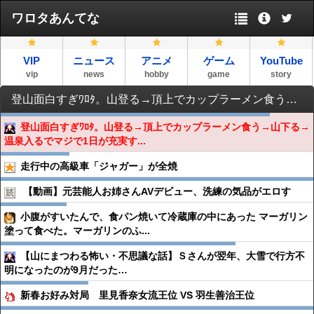
ワロタあんてな
VIP
ニュース
アニメ
ゲーム
YouTube
vip
news
hobby
game
story
登山面白すぎﾜﾛﾀ。山登る→頂上でカップラーメン食う→山下る→温泉入るでマジで1日が充実する
登山面白すぎﾜﾛﾀ。山登る→頂上でカップラーメン食う→山下る→
温泉入るでマジで1日が充実す...
走行中の高級車「ジャガー」が全焼
【動画】元芸能人お姉さんAVデビュー、洗練の気品がエロす
小腹がすいたんで、食パン焼いて冷蔵庫の中にあった マーガリン
塗って食べた。マーガリンのふ...
【山にまつわる怖い・不思議な話】Ｓさんが翌年、大雪で行方不
明になったのが9月だった…
新春お好み対局 里見香奈女流王位 VS 羽生善治王位