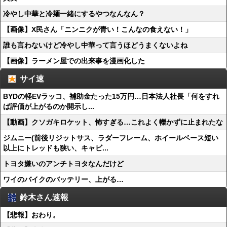
冷やし中華と冷麺一緒にするやつなんなん？
【画像】X民さん「ニンニクが青い！こんなの食えない！」
誰も言わないけど冷やし中華って言うほどうまくないよね
【画像】ラーメン屋での出来事を漫画化した
サイ速
BYDの軽EVラッコ、補助金たった15万円…日本法人社長「何をすれ
ば評価が上がるのか開示し...
【動画】クソガキロケット、怖すぎる…これよく轢かずに止まれたな
ジムニー(前後リジットサス、ラダーフレーム、ホイールベース短い
以上にトレッドも狭い、キャビ...
トヨタ嫌いのアンチトヨタなんだけど
ワイのバイクのバッテリー、上がる…
鈴木さん速報
【悲報】おわり。