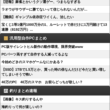
【悲報】麻雀とかいうクソ運ゲー、つまらなすぎる
ラオウがサウザーに勝てないって信じられないんだが…
【難病】ギャンブル依存症ワイくん、治したい
宝くじ1等1億円1000万分の1、ルーレットで赤だけに1万円賭けて13
連勝（8192万円）...
汎用型自作PCまとめ
PC版サイレントヒル新作の動作環境、限界突破www
PCパーツ高すぎて自作する人減ってるよな
今始めどきのスマホゲームなにかある？
【SSD】1TBで1.5万とか、買った時の倍なんだけど今だと買い増し
てしまいそうで怖い
40万のPC 40万のスマホ お前らどっちが欲しい？
釣りまとめ速報
【画像】キス釣りするんや
海釣りって何が楽しいの？