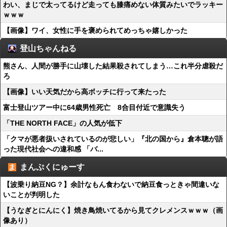
わい、まじで太ってるけど走っても膝痛めない体質みたいでラッキー
ｗｗｗ
【画像】ワイ、女性に手を褒められてめっちゃ嬉しかった
登山ちゃんねる
熊さん、人間が勝手に山壊した結果殺されてしまう…これ半分虐殺だ
ろ
【画像】いい天気だから高ボッチに行って来たった
富士登山ツアー中に64歳男性死亡 8合目付近で意識失う
「THE NORTH FACE」の人気が低下
「クマが悪者扱いされているのが悲しい」『北の国から』倉本聰が語
った現代社会への違和感 「バ...
まんぷくにゅーす
【波乗り納豆NG？】余計なもん食わないで納豆食っときゃ間違いな
いことが判明した
【うなぎとにんにく】焼き鳥焼いてるから見てクレメンスｗｗｗ（画
像あり）