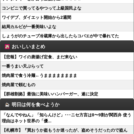
コンビニで買ってるやつって上級国民よな
ワイデブ、ダイエット開始から2週間
結局カルビが一番美味いよな
しょうがのチューブ冷蔵庫から出したらコバエが中で暴れてた
おいしいまとめ
【悲報】ワイの唐揚げ定食、まだ来ない
一番うまい天ぷらって
焼肉屋で食う冷麺←うまままままままま
焼肉屋で頼むもの
【群雄割拠】最強に美味いハンバーガー、遂に決定
明日は何を食べようか
「なんでやねん」「知らんけど」･･･ニセ方言は8〜9割が関西弁 使う
理由はネット世界の「優...
【札幌市】『買おうか盗もうか迷ったが、盗めそうだったので盗ん