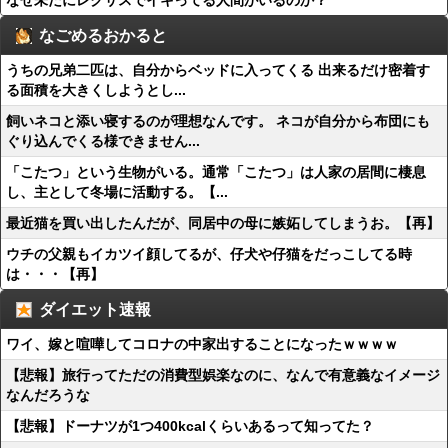
なぜ未だにレクサスでイキってる人間がいるのか？
なごめるおかると
うちの兄弟二匹は、自分からベッドに入ってくる 出来るだけ密着す
る面積を大きくしようとし...
飼いネコと添い寝するのが理想なんです。 ネコが自分から布団にも
ぐり込んでくる様できません...
「こたつ」という生物がいる。通常「こたつ」は人家の居間に棲息
し、主として冬場に活動する。【...
最近猫を買い出したんだが、同居中の母に嫉妬してしまうお。【再】
ウチの父親もイカツイ顔してるが、仔犬や仔猫をだっこしてる時
は・・・【再】
ダイエット速報
ワイ、嫁と喧嘩してコロナの中家出することになったｗｗｗｗ
【悲報】旅行ってただの消費型娯楽なのに、なんで有意義なイメージ
なんだろうな
【悲報】ドーナツが1つ400kcalくらいあるって知ってた？