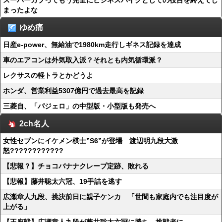
スーパーカブってもう完全にビジネスバイクとしての役目を終えてし
まったよな
ゆめ痛
日産e-power、無給油で1980km走行しギネス記録を達成
車のエアコンは外気取入派？それとも内気循環派？
レクサスの軽トラとかどうよ
ホンダ、営業利益5307億円で過去最高を記録
三菱自、「パジェロ」の中型版・小型版も発売へ
2ch名人
女性セブンにイケメン棋士”S6”が登場 渡辺明九段大激
怒????????????
【悲報？】チョコバナナクレープ定跡、敗れる
【悲報】藤井聡太六冠、19手詰を逃す
広瀬章人九段、挑決前日に親子ケンカ 「世間も家庭内でも注目度が
上がる」