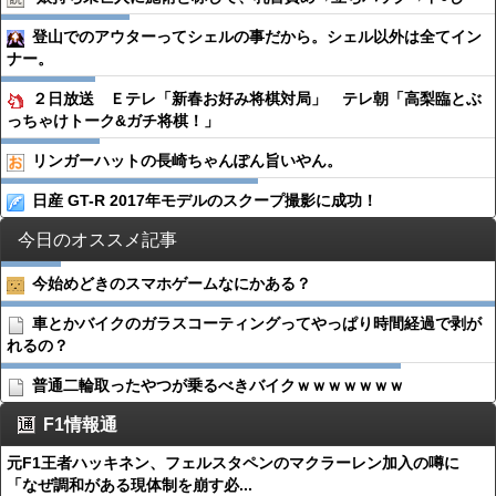
登山でのアウターってシェルの事だから。シェル以外は全てイン
ナー。
２日放送 Ｅテレ「新春お好み将棋対局」 テレ朝「高梨臨とぶ
っちゃけトーク&ガチ将棋！」
リンガーハットの長崎ちゃんぽん旨いやん。
日産 GT-R 2017年モデルのスクープ撮影に成功！
今日のオススメ記事
今始めどきのスマホゲームなにかある？
車とかバイクのガラスコーティングってやっぱり時間経過で剥が
れるの？
普通二輪取ったやつが乗るべきバイクｗｗｗｗｗｗｗ
F1情報通
元F1王者ハッキネン、フェルスタペンのマクラーレン加入の噂に
「なぜ調和がある現体制を崩す必...