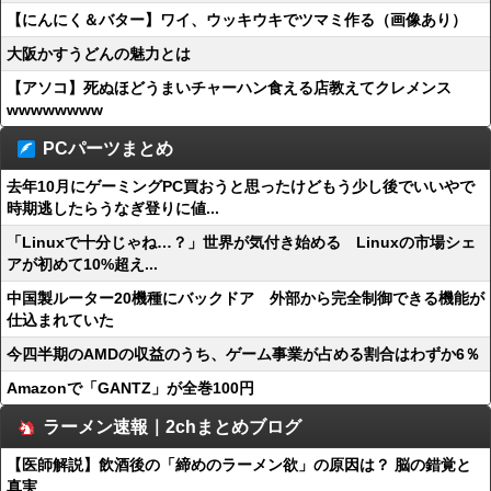
【にんにく＆バター】ワイ、ウッキウキでツマミ作る（画像あり）
大阪かすうどんの魅力とは
【アソコ】死ぬほどうまいチャーハン食える店教えてクレメンス
wwwwwwww
PCパーツまとめ
去年10月にゲーミングPC買おうと思ったけどもう少し後でいいやで
時期逃したらうなぎ登りに値...
「Linuxで十分じゃね…？」世界が気付き始める Linuxの市場シェ
アが初めて10%超え...
中国製ルーター20機種にバックドア 外部から完全制御できる機能が
仕込まれていた
今四半期のAMDの収益のうち、ゲーム事業が占める割合はわずか6％
Amazonで「GANTZ」が全巻100円
ラーメン速報｜2chまとめブログ
【医師解説】飲酒後の「締めのラーメン欲」の原因は？ 脳の錯覚と
真実