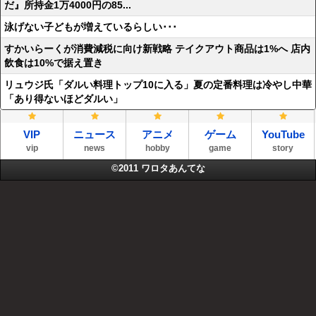
だ』所持金1万4000円の85...
泳げない子どもが増えているらしい･･･
すかいらーくが消費減税に向け新戦略 テイクアウト商品は1%へ 店内
飲食は10%で据え置き
リュウジ氏「ダルい料理トップ10に入る」夏の定番料理は冷やし中華
「あり得ないほどダルい」
VIP
ニュース
アニメ
ゲーム
YouTube
vip
news
hobby
game
story
©2011
ワロタあんてな