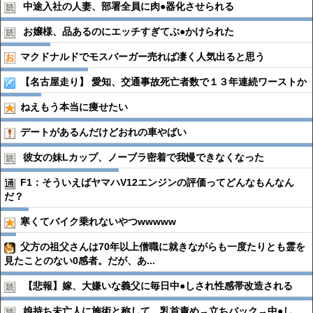
中途入社の人妻、部署全員に肉●︎器化させられる
お嬢様、品あるのにエッチすぎてぶ●︎かけられた
マクドナルドでモスバーガー売れば凄く人気出ると思う
【名古屋走り】 愛知、交通事故死亡者数で１３年連続ワーストか
ねえもう本当に痩せたい
デートがあるんだけどおれの車やばい
彼女の妹Lカップ、ノーブラ密着で我慢できなくなった
F1：そういえばヤマハV12エンジンの評価ってどんなもんなん
だ？
寒くてバイク乗れないやつwwwww
父方の祖父さんは70年以上僧職に就きながらも一度たりとも霊を
見たことのない0感者。だが、あ...
【悲報】嫁、大嫌いな義父に毎日中●︎しされ性感帯改造される
娘持ち未亡人に施術と称して、乳首責め→立ちバック→中●︎し