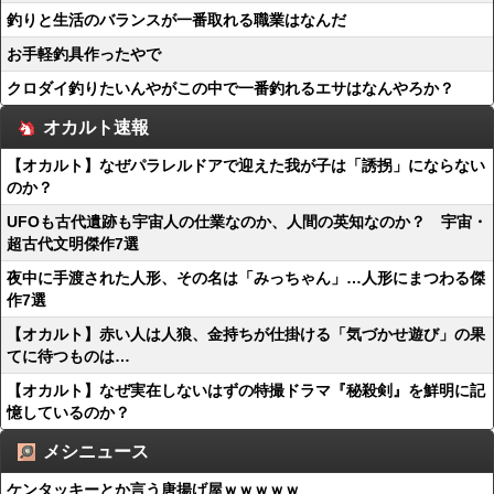
釣りと生活のバランスが一番取れる職業はなんだ
お手軽釣具作ったやで
クロダイ釣りたいんやがこの中で一番釣れるエサはなんやろか？
オカルト速報
【オカルト】なぜパラレルドアで迎えた我が子は「誘拐」にならない
のか？
UFOも古代遺跡も宇宙人の仕業なのか、人間の英知なのか？ 宇宙・
超古代文明傑作7選
夜中に手渡された人形、その名は「みっちゃん」…人形にまつわる傑
作7選
【オカルト】赤い人は人狼、金持ちが仕掛ける「気づかせ遊び」の果
てに待つものは…
【オカルト】なぜ実在しないはずの特撮ドラマ『秘殺剣』を鮮明に記
憶しているのか？
メシニュース
ケンタッキーとか言う唐揚げ屋ｗｗｗｗｗ