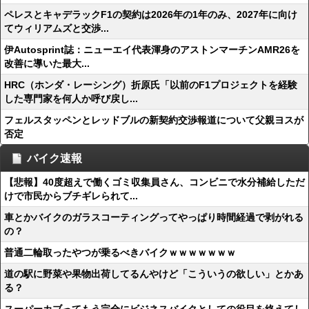
ペレスとキャデラックF1の契約は2026年の1年のみ、2027年に向け
てウィリアムズと交渉...
伊Autosprint誌：ニューエイ代表渾身のアストンマーチンAMR26を
改善に導いた最大...
HRC（ホンダ・レーシング）折原氏「以前のF1プロジェクトを経験
した専門家を何人か呼び戻し...
フェルスタッペンとレッドブルの新契約交渉報道について父親ヨスが
否定
バイク速報
【悲報】40度超えで働くゴミ収集員さん、コンビニで水分補給しただ
けで市民からブチギレられて...
車とかバイクのガラスコーティングってやっぱり時間経過で剥がれる
の？
普通二輪取ったやつが乗るべきバイクｗｗｗｗｗｗｗ
道の駅に野菜や果物出荷してるんやけど「こういうの欲しい」とかあ
る？