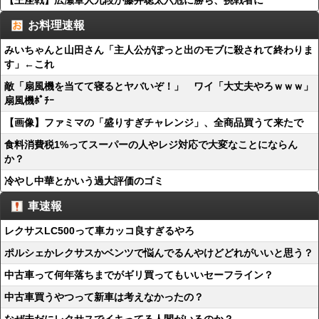
【王座戦】広瀬章人九段が藤井聡太六冠に勝ち、挑戦者に
お料理速報
みいちゃんと山田さん「主人公がぽっと出のモブに殺されて終わりま
す」←これ
敵「扇風機を当てて寝るとヤバいぞ！」 ワイ「大丈夫やろｗｗｗ」
扇風機ﾎﾟﾁｰ
【画像】ファミマの「盛りすぎチャレンジ」、全商品買うて来たで
食料消費税1%ってスーパーの人やレジ対応で大変なことにならん
か？
冷やし中華とかいう過大評価のゴミ
車速報
レクサスLC500って車カッコ良すぎるやろ
ポルシェかレクサスかベンツで悩んでるんやけどどれがいいと思う？
中古車って何年落ちまでがギリ買ってもいいセーフライン？
中古車買うやつって新車は考えなかったの？