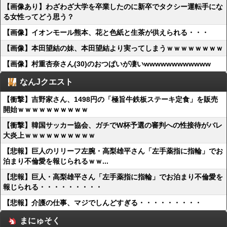
【画像あり】わざわざ大学を卒業したのに新卒でタクシー運転手にな
る女性ってどう思う？
【画像】イオンモール熊本、花と色紙と生茶が供えられる・・・
【画像】本田望結の妹、本田望結より実ってしまうｗｗｗｗｗｗｗｗ
【画像】村重杏奈さん(30)のおつぱいが凄いwwwwwwwwwwww
なんJクエスト
【衝撃】吉野家さん、1498円の「極旨牛鉄板ステーキ定食」を販売
開始ｗｗｗｗｗｗｗｗｗｗ
【衝撃】韓国サッカー協会、ガチでW杯予選の審判への性接待がバレ
大炎上ｗｗｗｗｗｗｗｗｗｗ
【悲報】巨人のリリーフ左腕・高梨雄平さん「左手薬指に指輪」でお
泊まり不倫愛を報じられるｗｗ...
【悲報】巨人・高梨雄平さん「左手薬指に指輪」でお泊まり不倫愛を
報じられる・・・・・・・・・
【悲報】介護の仕事、マジでしんどすぎる・・・・・・・・・
まにゅそく