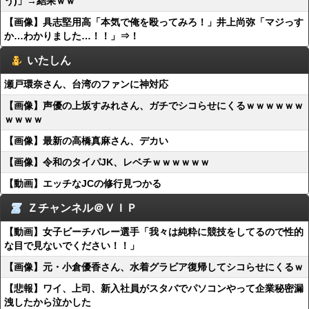
う)」→結果ｗｗ
【画像】具志堅用高「本気で俺を殴ってみろ！」井上尚弥「マジっす
か…わかりました…！！」⇒！
いたしん
瀬戸環奈さん、台湾のファンに神対応
【画像】声優の上坂すみれさん、ガチでシコらせにくるｗｗｗｗｗｗ
ｗｗｗｗ
【画像】最新の高橋真麻さん、デカい
【画像】令和のタイパJK、レベチｗｗｗｗｗｗ
【動画】エッチなJCの修行見つかる
Ｚチャンネル＠ＶＩＰ
【動画】女子ビーチバレー選手「我々は純粋に競技をしてるので性的
な目で見ないでください！！」
【画像】元・小倉優香さん、水着グラビア復帰してシコらせにくるｗ
【悲報】ワイ、上司、新入社員がスタバでパソコンやって企業秘密漏
洩したから泣かした