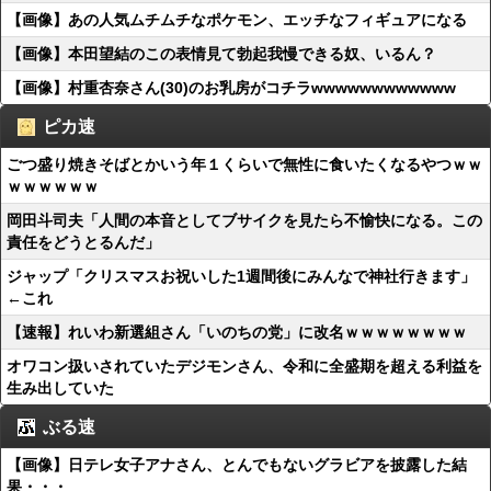
【画像】あの人気ムチムチなポケモン、エッチなフィギュアになる
【画像】本田望結のこの表情見て勃起我慢できる奴、いるん？
【画像】村重杏奈さん(30)のお乳房がコチラwwwwwwwwwwww
ピカ速
ごつ盛り焼きそばとかいう年１くらいで無性に食いたくなるやつｗｗ
ｗｗｗｗｗｗ
岡田斗司夫「人間の本音としてブサイクを見たら不愉快になる。この
責任をどうとるんだ」
ジャップ「クリスマスお祝いした1週間後にみんなで神社行きます」
←これ
【速報】れいわ新選組さん「いのちの党」に改名ｗｗｗｗｗｗｗｗ
オワコン扱いされていたデジモンさん、令和に全盛期を超える利益を
生み出していた
ぶる速
【画像】日テレ女子アナさん、とんでもないグラビアを披露した結
果・・・