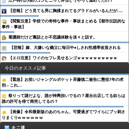
江戸時代の頃のコンビニって弁当どうやって温めてたの？
【悲報】どう見ても男に胸揉まれてるグラドルがいるんだが.....
【閲覧注意】学校での奇特な事件・事故まとめる【都市伝説的な
事件・事故】
看護師だけど裏話とか不思議体験を淡々と話す。
【悲報】嫁、大嫌いな義父に毎日中●︎しされ性感帯改造される
【エロ注意】ワイのセフレ見せるンゴｗｗｗｗｗｗｗｗｗｗ
今日のオススメ記事
【緊急】お笑いジャングルポケット斉藤慎二被告に懲役7年の求
刑←これ…
祭りって謎だよな、誰が神輿担いでるの？屋台出店してる奴らは
誰の許可を得て商売してるの？
【画像】令和最新版のあのちゃん、可愛過ぎてワイらにブッ刺さ
りまくりw w w w w w
キニ速