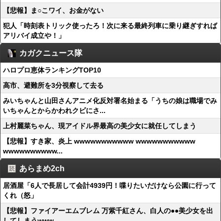
【悲報】ま○こワイ、お金がない
犯人「時刻表トリック使ったろ！次に来る最終列車に乗り継ぎすれば
アリバイ成立や！」
カガクニュース隊
ハロプロ恵体ランキングTOP10
高市、避難所を3分視察して去る
みいちゃんと山田さんアニメ化反対署名始まる「うちの娘は職場でみ
いちゃんとからかわれクビにさ...
上村麗菜ちゃん、現アイドル界最高の美少女に就任してしまう
【悲報】すき家、炎上 wwwwwwwwwww wwwwwwwwwww
wwwwwwwwww...
あらまめ2ch
居酒屋「6人で長居して会計4939円！喋りたいだけなら公園に行って
くれ（怒」
【悲報】ファイアーエムブレム 万紫千紅さん、白人の●●美少女を出
してしまうwww