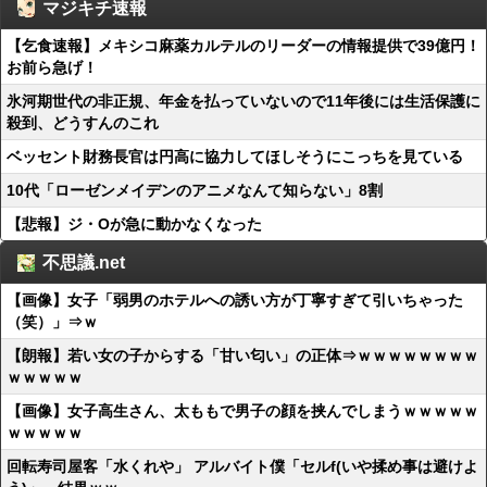
マジキチ速報
【乞食速報】メキシコ麻薬カルテルのリーダーの情報提供で39億円！
お前ら急げ！
氷河期世代の非正規、年金を払っていないので11年後には生活保護に
殺到、どうすんのこれ
ベッセント財務長官は円高に協力してほしそうにこっちを見ている
10代「ローゼンメイデンのアニメなんて知らない」8割
【悲報】ジ・Oが急に動かなくなった
不思議.net
【画像】女子「弱男のホテルへの誘い方が丁寧すぎて引いちゃった
（笑）」⇒ｗ
【朗報】若い女の子からする「甘い匂い」の正体⇒ｗｗｗｗｗｗｗｗ
ｗｗｗｗｗ
【画像】女子高生さん、太ももで男子の顔を挟んでしまうｗｗｗｗｗ
ｗｗｗｗｗ
回転寿司屋客「水くれや」 アルバイト僕「セルf(いや揉め事は避けよ