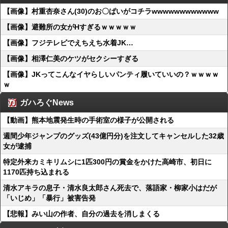
【画像】村重杏奈さん(30)のお〇ぱいがコチラwwwwwwwwwwww
【画像】避難所の女がHすぎるｗｗｗｗｗ
【画像】フジテレビでえちえち水着JK…
【画像】相澤仁美のケツがセクシーすぎる
【画像】JKってこんなイヤらしいパンティ履いていいの？ｗｗｗｗ
ｗ
ガハろぐNews
【動画】熊本地震発生時の手術室の様子が公開される
週間少年ジャンプのグッズ(43億円分)を注文してキャンセルした32歳
女が逮捕
特定外来カミキリムシに1匹300円の賞金をかけた高崎市、初日に
1170匹持ち込まれる
清水アキラの息子・清水良太郎さん死去で、落語家・柳家小はだが
「いじめ」「暴行」被害告発
【悲報】みい山の作者、自分の過去を消しまくる