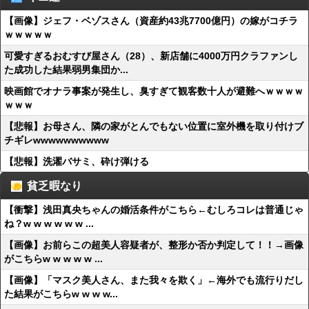
【画像】ジェフ・ベゾスさん（資産約43兆7700億円）の嫁がコチラ
ｗｗｗｗｗ
可愛すぎるおむすび屋さん（28）、新店舗に4000万円クラファンし
た成功した結果弱男集団か...
映画館でオナラ事案が発生し、臭すぎて観客数十人が避難へｗｗｗｗ
ｗｗｗ
【悲報】お母さん、隣の家がとんでもない位置に室外機を取り付けブ
チギレwwwwwwwwww
【悲報】洗濯バサミ、砕け弾ける
貧乏暇なり
【衝撃】浅田真央ちゃんの婚活条件がこちら←むしろコレは普通じゃ
ね？w w w w w w ...
【画像】お前らこの超美人容疑者が、整形か否か判定して！！→画像
がこちらw w w w w ...
【画像】「マスク美人さん、また我々を欺く」←海外でも流行りだし
た結果がこちらw w w w...