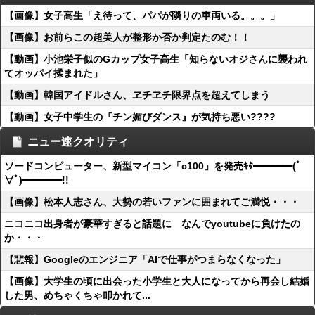
【画像】女子高生「え待って、パパが隣りの車両いる。。。」
【画像】お前らこの超美人が整形か否か判定たのむ！！
【動画】小池栄子似のGカップ女子高生「知らないオジさんに襲われ
てオッパイ揉まれた」
【動画】韓国アイドルさん、ヱチヱチ限界点を超えてしまう
【動画】女子中学生の『チン媚びダンス』が気持ち悪い????
ニュー速クオリティ
ソードコンピューター、新型マイコン「c100」を発売ｷﾀ━━━━(ﾟ
∀ﾟ)━━━━!!
【画像】松本人志さん、大勢の若いファンに囲まれてご満悦・・・
ニコニコ出身者が豪華すぎると話題に なんでyoutubeに負けたの
か・・・
【悲報】Googleのエンジニア「AIで仕事がつまらなくなった」
【画像】大学生の頃に出会った小学生と大人になってから再会し結婚
した男、めちゃくちゃ叩かれて...