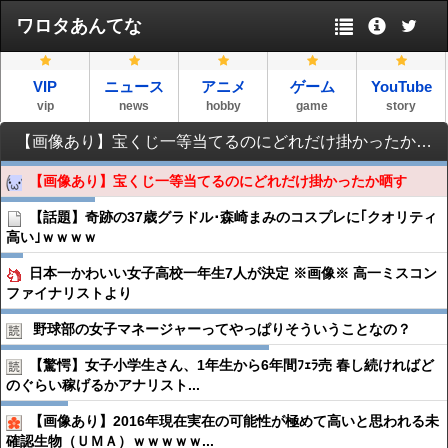
ワロタあんてな
VIP
ニュース
アニメ
ゲーム
YouTube
vip
news
hobby
game
story
【画像あり】宝くじ一等当てるのにどれだけ掛かったか晒す
【画像あり】宝くじ一等当てるのにどれだけ掛かったか晒す
【話題】奇跡の37歳グラドル･森崎まみのコスプレに｢クオリティ
高い｣ｗｗｗｗ
日本一かわいい女子高校一年生7人が決定 ※画像※ 高一ミスコン
ファイナリストより
野球部の女子マネージャーってやっぱりそういうことなの？
【驚愕】女子小学生さん、1年生から6年間ﾌｪﾗ売 春し続ければど
のぐらい稼げるかアナリスト...
【画像あり】2016年現在実在の可能性が極めて高いと思われる未
確認生物（ＵＭＡ）ｗｗｗｗｗ...