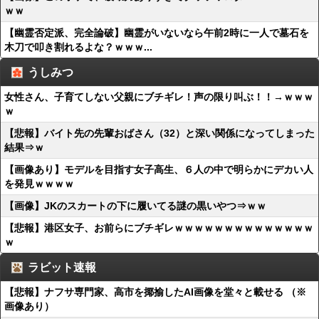
ｗｗ
【幽霊否定派、完全論破】幽霊がいないなら午前2時に一人で墓石を
木刀で叩き割れるよな？ｗｗｗ...
うしみつ
女性さん、子育てしない父親にブチギレ！声の限り叫ぶ！！→ｗｗｗ
ｗ
【悲報】バイト先の先輩おばさん（32）と深い関係になってしまった
結果⇒ｗ
【画像あり】モデルを目指す女子高生、６人の中で明らかにデカい人
を発見ｗｗｗｗ
【画像】JKのスカートの下に履いてる謎の黒いやつ⇒ｗｗ
【悲報】港区女子、お前らにブチギレｗｗｗｗｗｗｗｗｗｗｗｗｗｗ
ｗ
ラビット速報
【悲報】ナフサ専門家、高市を揶揄したAI画像を堂々と載せる （※
画像あり）