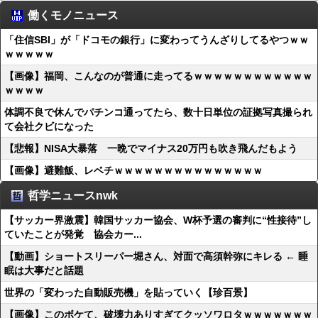
働くモノニュース
「住信SBI」が「ドコモの銀行」に変わってうんざりしてるやつｗｗ
ｗｗｗｗｗ
【画像】福岡、こんなのが普通に走ってるｗｗｗｗｗｗｗｗｗｗｗｗ
ｗｗｗｗ
体調不良で休んでパチンコ通ってたら、数十日単位の証拠写真撮られ
て会社クビになった
【悲報】NISA大暴落 一晩でマイナス20万円も吹き飛んだもよう
【画像】避難飯、レベチｗｗｗｗｗｗｗｗｗｗｗｗｗｗｗ
哲学ニュースnwk
【サッカー界激震】韓国サッカー協会、W杯予選の審判に“性接待”し
ていたことが発覚 協会カー...
【動画】ショートスリーパー堀さん、対面で高須幹弥にキレる ← 睡
眠は大事だと話題
世界の「変わった自動販売機」を貼っていく【珍百景】
【画像】このボケて、破壊力ありすぎてクッソワロタｗｗｗｗｗｗｗ