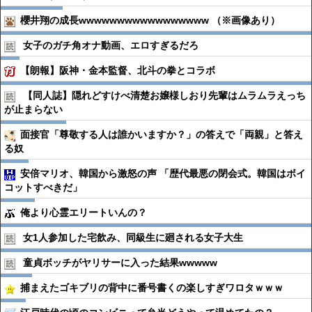
櫻井翔の成長wwwwwwwwwwwwwwwww （※画像あり）
女子のガチ角オナ動画、エロすぎるだろ
【朗報】阪神・金本監督、北斗の拳とコラボ
【同人誌】隠れどすけべ清楚お嬢様しおり先輩はムラムラえっち
が止まらない
面接官「尊敬する人は誰かいますか？」の答えで「両親」と答え
る奴
安倍マリオ、韓国から激怒の声 「歴代最悪の閉会式。韓国はボイ
コットすべきだ」
俺より心霊エリートいんの？
女1人参加した宅飲み、同級生に廻される女子大生
童貞ボッチがヤリサーに入った結果wwwww
捕まえたゴキブリの背中に番号書くの楽しすぎワロタｗｗｗ