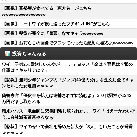
【画像】富裕層が食べてる「恵方巻」がこちら
wwwwwwwwwwwww
【画像】ニートワイが親に送ったブチギレLINEがこちら
【画像】髪型が完全に『鬼頭』な女キャラwwwwww
【画像】お前らこの画像でフフッてなったら絶対に寝ろよwwwwww
投資ちゃんねる
ワイ「子供2人目欲しいんやが、、、」ヨッメ「金は？育児は？私の
仕事は？キャリアは？」
【悲報】週間少年ジャンプの「グッズ(43億円分)」を注文し全てキャ
ンセルした女逮捕ｗｗｗｗ...
偽警察官「保釈金を払えば逮捕されずに済むよ」３０代男性が1342
万円だまし取られる
積水ハウス「地面師に55億円騙し取られた…」ワイ「はえーかわいそ
う…会社滅茶苦茶やろなぁ」
【悲報】ワイのせいで会社を辞めた新人が「3人」もいたことが発覚
ｗｗｗｗｗ