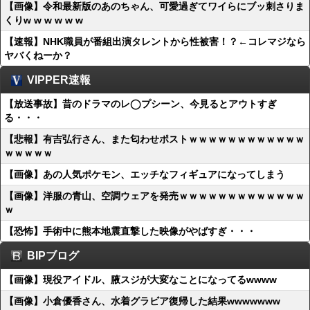
【画像】令和最新版のあのちゃん、可愛過ぎてワイらにブッ刺さりま
くりw w w w w w
【速報】NHK職員が番組出演タレントから性被害！？←コレマジなら
ヤバくねーか？
VIPPER速報
【放送事故】昔のドラマのレ◯プシーン、今見るとアウトすぎ
る・・・
【悲報】有吉弘行さん、また匂わせポストｗｗｗｗｗｗｗｗｗｗｗｗ
ｗｗｗｗｗ
【画像】あの人気ポケモン、エッチなフィギュアになってしまう
【画像】洋服の青山、空調ウェアを発売ｗｗｗｗｗｗｗｗｗｗｗｗｗ
ｗ
【恐怖】手術中に熊本地震直撃した映像がやばすぎ・・・
BIPブログ
【画像】現役アイドル、腋スジが大変なことになってるwwww
【画像】小倉優香さん、水着グラビア復帰した結果wwwwwww