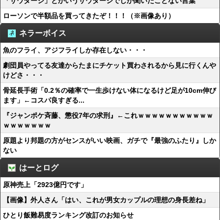
「サウダージ」とかいうサウダージでしか聞いたことない言葉
ローソンで半額品を買ってきたぞ！！！（※画像あり）
ネラーボイス
魚のフライ、アジフライしか存在しない・・・
劇団員やってる友達からたまにチケット買わされるから見に行くんや
けどさ・・・
骨延長手術「0.2％の確率で一生歩けない体になるけど足が10cm伸び
ます」←コスパ良すぎる...
『ジャンポケ斉藤、懲役7年の求刑』←これｗｗｗｗｗｗｗｗｗｗｗ
ｗｗｗｗｗｗｗ
原題より邦題の方がセンスがいい映画、ガチで『最強のふたり』しか
ない
はーとログ
原神売上「2923億円です」
【画像】外人さん「はい、これが男女カップルの理想の身長差ね」
ひとり飯難易度ランキング改訂のお知らせ