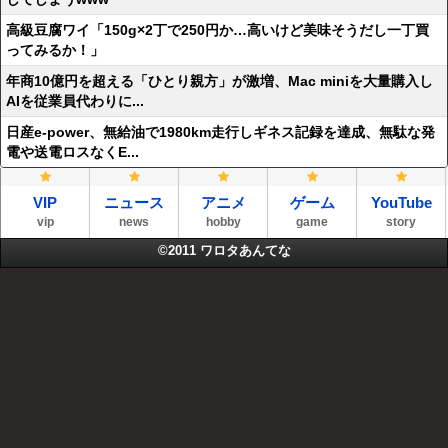
高級豆腐ワイ「150g×2丁で250円か…高いけど美味そうだし一丁買
ってみるか！」
年商10億円を超える「ひとり親方」が激増、Mac miniを大量購入し
AIを従業員代わりに...
日産e-power、無給油で1980km走行しギネス記録を達成、無駄な発
電や送電ロスなくE...
VIP
ニュース
アニメ
ゲーム
YouTube
vip
news
hobby
game
story
©2011
ワロタあんてな