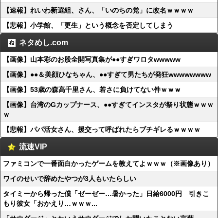
【速報】れいわ新選組、さん、「いのちの党」に改名ｗｗｗｗ
【悲報】小学館、「更生」という概念を否定してしまう
ネタめし.com
【画像】山本彩のお股全開写真集が●●すぎワロタwwwww
【画像】●●＆美顔ひなちゃん、●●すぎて男たちが発狂wwwwwwww
【画像】53歳の森高千里さん、若さに負けてない件ｗｗｗ
【画像】台湾のGカップナース、●●すぎてインスタが祭り状態ｗｗｗ
ｗ
【悲報】パパ活女さん、援交って呼ばれたらブチギレるｗｗｗｗ
流速VIP
ファミコンで一番面白かったゲームを教えてよｗｗｗ（※画像あり）
ワイのせいで辞めたやつが3人もいたらしい
タイミーから帰った僕「ゼーゼー…暑かった」日給6000円 引きこ
もり彼女「おかえり…ｗｗｗ...