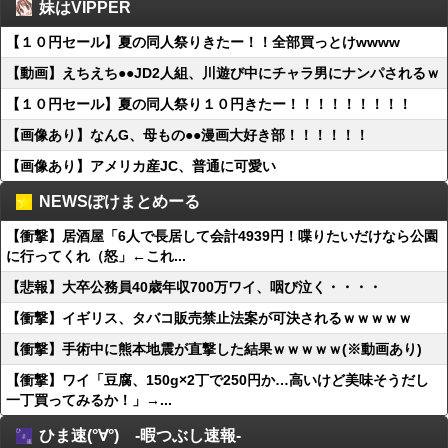
妹はVIPPER
【１０円セール】夏の同人祭りきたー！！全部買っとけwwww
【動画】えちえち●●JD2人組、川遊び中にチャラ男にナンパされるｗ
【１０円セール】夏の同人祭り１０円きたー！！！！！！！！！
【画像あり】なんG、母もの●●漫画大好き部！！！！！！
【画像あり】アメリカ産JC、普通に可愛い
NEWSぽけまとめーる
【衝撃】居酒屋「6人で長居して会計4939円！喋りたいだけなら公園
に行ってくれ（怒」←これ...
【悲報】大卒公務員40歳年収700万ワイ、咽び泣く・・・・
【衝撃】イギリス、タバコ販売禁止法案が可決されるｗｗｗｗｗ
【衝撃】手術中に熊本地震が直撃した結果ｗｗｗｗｗ(※動画あり)
【衝撃】ワイ「豆腐、150g×2丁で250円か…高いけど美味そうだし
一丁買ってみるか！」→...
ひま速(°∀°) -暇つぶし速報-