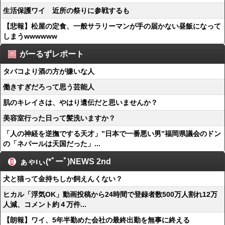
生活保護ワイ 近所の祭りに参戦するも
【悲報】松屋の定食、一般サラリーマンが手の届かない昼飯になって
しまうwwwwww
がーるずレポート
タバコより酒の方が嫌いな人
働きすぎだろって思う芸能人
肌のキレイさは、やはり遺伝だと思いませんか？
美容室行った日って髪洗いますか？
「人の神経を逆撫でする天才」”日本で一番悪い男”福岡県議会のドン
の「ネパールは天国だった」...
ぁゃιぃ(*ﾟーﾟ)NEWS 2nd
犬と猫って金持ちしか飼えんくない？
ヒカル「浮気OK」動画投稿から24時間で登録者数500万人割れ12万
人減、コメント約４万件...
【朗報】ワイ、5年半勤めた会社の最終出勤を無事に終える