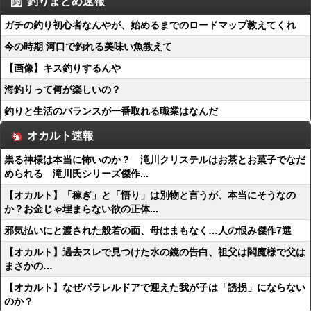
釣りまとめ速報
ガチの釣り初心者なんやが、始めるまでのロードマップ教えてくれ
今の時期 河口で釣れる美味い魚教えて
【画像】キス釣りするんや
海釣りって何が楽しいの？
釣りと生活のバランスが一番取れる職業はなんだ
オカルト速報
祟る神様は本当に怖いのか？ 滝川クリステルはお茶とお菓子でなだ
められる 滝川氏シリーズ傑作...
【オカルト】「稼ぎ」と「悟り」は別物と言うが、本当にそうなの
か？お金じゃ埋まらない欲の正体...
邪気払いにと渡された般若の面、母はまもなく…人の恨み傑作7選
【オカルト】過去スレで見つけた水の鏡の告白、祖父は閻魔様で父は
まさかの…
【オカルト】なぜパラレルドアで迎えた我が子は「誘拐」にならない
のか？