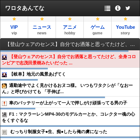
ワロタあんてな
VIP
ニュース
アニメ
ゲーム
YouTube
vip
news
hobby
game
story
【登山ウェアのセンス】自分でお洒落と思ってたけど、全身コロンビアで志茂田景樹みたいだった (´・ω・`)
【登山ウェアのセンス】自分でお洒落と思ってたけど、全身コロ
ンビアで志茂田景樹みたいだった ...
【岐阜】地元の風景あげてく
通勤途中でよく見かけるおヌコ様。 いつもワタクシが「なおー
ん」と呼びかけても 「手伸ば...
車のバッテリーが上がって一人で押しがけ頑張ってる男の子
F1：マクラーレンMP4-30のモデルカーとか、コレクター魂の心
をくすぐるな
むっちり制服女子●︎生、痴●︎したら俺の虜になった