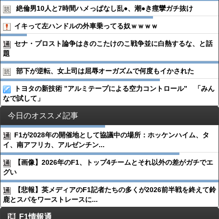
絶倫男10人と7時間ハメっぱなし乱●︎、潮●︎き痙攣ガチ抜け
イキって左ハンドルの外車乗ってる奴ｗｗｗｗ
セナ・プロスト論争はきのこたけのこ戦争並に白熱するな、と話
題
部下が逆転、女上司は屈辱オーガズムで何度もイかされた
トヨタの新技術 ”アルミテープによる空力コントロール” 「みん
なで試して」
今日のオススメ記事
F1が2028年の開催地として協議中の場所：ホッケンハイム、タ
イ、南アフリカ、アルゼンチン...
【画像】2026年のF1、トップ4チームとそれ以外の差がガチでエ
グい
【悲報】英メディアのF1記者たちの多くが2026前半戦を終えて鈴
鹿とスパをワーストレースに...
F1情報通