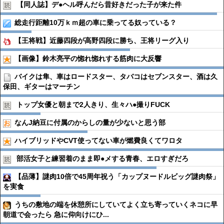
【同人誌】デ●︎ヘル呼んだら昔好きだった子が来た件
総走行距離10万ｋｍ超の車に乗ってる奴っている？
【王将戦】近藤四段が高野四段に勝ち、王将リーグ入り
【画像】鈴木亮平の惚れ惚れする筋肉に大反響
バイクは隼、車はロードスター、タバコはセブンスター、酒は久
保田、ギターはマーチン
トップ女優と朝まで2人きり、生々ハ●︎撮りFUCK
なんJ納豆に付属のからしの量が少ないと思う部
ハイブリッドやCVT使ってない車が燃費良くてワロタ
部活女子と練習着のまま即●︎メする青春、エロすぎだろ
【品薄】謎肉10倍で45周年祝う「カップヌードルビッグ謎肉祭」
を実食
うちの敷地の端を休憩所にしていてよく立ち寄っていくネコに早
朝道で会ったら 急に仰向けにひ...