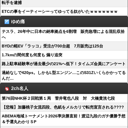
転手を逮捕
ETCの事をイーティーシーってゆってる奴がいたｗｗｗｗｗｗｗ
ゆめ痛
テスラ、26年中に日本の納車拠点を6割増 販売急増による混乱収拾
へ
BYDの軽EV「ラッコ」受注が700台超 7月販売は125台
1.7kmの間何度も何度も 煽り追突
路上駐車経験率が過去最少の21%へ低下！タイムズ会員にアンケート
過給なしで420ps。しかもL型エンジン…このS31Zいくらかかってる
んだ…
2ch名人
第76回NHK杯２回戦第１局 菅井竜也八段 対 大橋貴洸七段
【悲報】加藤桃子女流四段、色紙をメルカリで転売宣言される????
ABEMA地域トーナメント2026準決勝直前！渡辺九段のガチ優勝予想
＆予選丸わかりＳP