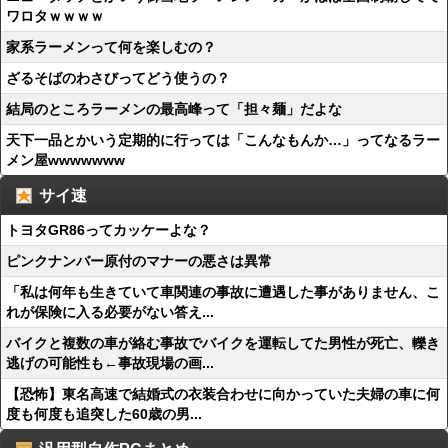
ワロタｗｗｗｗ
家系ラーメンって何を楽しむの？
ざるそばのわさびってどう使うの？
結局のところラーメンの最高峰って「担々麺」だよな
天下一品とかいう定期的に行っては「こんなもんか…」ってなるラー
メン屋wwwwwww
サイ速
トヨタGR86ってカッケーよな？
ピンクナンバー原付のマナーの悪さは異常
「私は何年も生きていて車関連の事故に遭遇した事がありません、こ
れが保険に入る必要がない答え...
バイクと複数の車が絡む事故でバイクを運転してた男性が死亡、轢き
逃げの可能性も←事故現場の画...
【恐怖】東名高速で結婚式の衣装合わせに向かっていた夫婦の車に何
度も何度も追突した60歳の男...