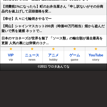
【消費税1%になったら】町のお弁当屋さん「申し訳ないがその分商
品代を値上げして店頭価格を変...
【幸せ】久々に七輪焼きやるでー
【岡山】シャインマスカット200房（時価40万円相当）畑から盗んだ
疑いで男を逮捕 ネットで...
日本のマヨネーズが世界を魅了 「ソース類」の輸出額が過去最高を
更新 人気の裏には卵黄のコク...
VIP
ニュース
アニメ
ゲーム
YouTube
vip
news
hobby
game
story
©2011
ワロタあんてな