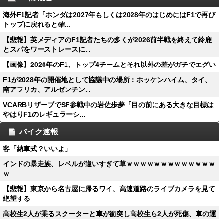
海外F1記者「ホンダは2027年もしくは2028年のはじめにはF1で再び
トップに戻れると確...
【悲報】英メディアのF1記者たちの多くが2026前半戦を終えて鈴鹿
とスパをワーストレースに...
【画像】2026年のF1、トップ4チームとそれ以外の差がガチでエグい
F1が2028年の開催地として協議中の場所：ホッケンハイム、タイ、
南アフリカ、アルゼンチン...
VCARBリザーブでSF参戦中の岩佐歩夢「目の前にある大きな目標は
やはりF1のレギュラーシ...
バイク速報
客「納車式？いいよ」
インドの暴走族、レベルが違いすぎて草ｗｗｗｗｗｗｗｗｗｗｗｗｗ
ｗ
【悲報】東京から名古屋に帰るワイ、高速道路のライブカメラを見て
絶望する
高校生2人が乗るスクーターと車が衝突し高校生ら2人が死傷、車の運