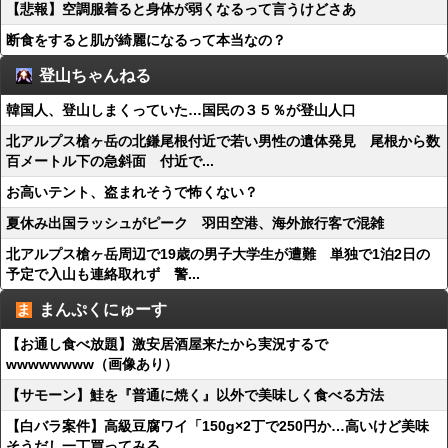
【悲報】空調服着ると身体が弱くなるって言うけどさあ
断食をすると肌が綺麗になるって本当なの？
登山ちゃんねる
韓国人、登山しまくっていた…国民の３５％が登山人口
北アルプス槍ヶ岳の北鎌尾根付近で若い男性の遺体発見 尾根から数
百メートル下の急斜面 付近で...
お高いテント、盗まれそうで怖くない？
夏休み出国ラッシュがピーク 羽田空港、海外旅行客で混雑
北アルプス槍ヶ岳周辺で19歳の男子大学生が遭難 単独で1泊2日の
予定で入山も連絡取れず 警...
まんぷくにゅーす
【お通し食べ放題】激安居酒屋来たから実況するで
wwwwwwww（画像あり）
【サモーン】鮭を『普通に焼く』以外で美味しく食べる方法
【白バラ案件】高級豆腐ワイ「150g×2丁で250円か…高いけど美味
そうだし一丁買ってみる...