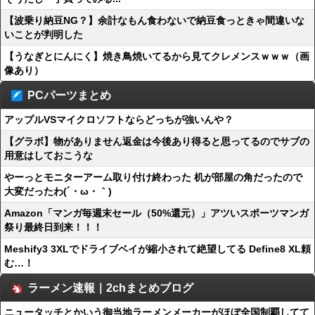
【波乗り納豆NG？】余計なもん食わないで納豆食っときゃ間違いな
いことが判明した
【うなぎとにんにく】焼き鳥焼いてるから見てクレメンスｗｗｗ（画
像あり）
PCパーツまとめ
アップルVSマイクロソフトならどっちが強いんや？
【グラボ】物がありません返金は今後あり得ると思ってるのでサブの
用意はしておこうな
やーっとモニターアーム取り付け終わった 机が部屋の角だったので
大変だったわ(´・ω・｀)
Amazon「マンガ毎週末セール（50%還元）」アツいスポーツマンガ
祭り最終日到来！！！
Meshify3 3XLでドライブベイが縮小されて絶望してる Define8 XL頼
む…！
ラーメン速報｜2chまとめブログ
ニュータッチとかいう御当地ラーメンメーカーがほぼ全国制覇してて