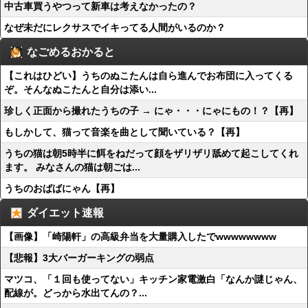
中古車買うやつって新車は考えなかったの？
なぜ未だにレクサスでイキってる人間がいるのか？
なごめるおかると
【これはひどい】うちのぬこたんは自ら進んでお布団に入ってくる
ぞ。そんなぬこたんと自分は添い...
珍しく正面から撮れたうちの子 → にゃ・・・にゃにもの！？【再】
もしかして、猫って音楽を曲として聞いている？【再】
うちの猫は朝5時半に餌をねだって顔をザリザリ舐めて起こしてくれ
ます。 みなさんの猫は朝ごは...
うちのおばばにゃん【再】
ダイエット速報
【画像】「崎陽軒」の高級弁当を大量購入したでwwwwwwww
【悲報】3大バーガーキングの弱点
マツコ、「１回も使ってない」キッチン家電激白「なんか謎じゃん、
配線が。どっから水出てんの？...