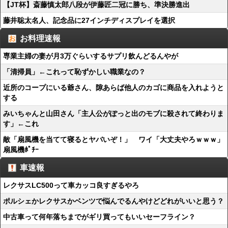
【JT杯】斎藤慎太郎八段が伊藤匠二冠に勝ち、準決勝進出
藤井聡太名人、記念品に27インチディスプレイを選択
お料理速報
専業主婦の妻が月3万ぐらいするサプリ飲んどるんやが
「清掃員」←これって恥ずかしい職業なの？
近所のコープにいる爺さん、隙あらば他人のカゴに商品を入れようと
する
みいちゃんと山田さん「主人公がぽっと出のモブに殺されて終わりま
す」←これ
敵「扇風機を当てて寝るとヤバいぞ！」 ワイ「大丈夫やろｗｗｗ」
扇風機ﾎﾟﾁｰ
車速報
レクサスLC500って車カッコ良すぎるやろ
ポルシェかレクサスかベンツで悩んでるんやけどどれがいいと思う？
中古車って何年落ちまでがギリ買ってもいいセーフライン？