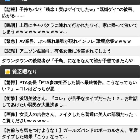
【悲報】子持ちパパ「残念！実はゲイでしたw」"既婚ゲイ"の被害、
広がる……
【嗚咽】上司にキャバクラに連れて行かれたワイ、家に帰って泣いて
しまうｗｗｗｗｗｗｗｗｗｗｗ...
【緊急】AV業界、ぶっ壊れ最強が現れインフレ 環境崩壊ｗｗｗｗ
【悲報】アニソン盆踊り、有名女優に冷笑されてしまう
ダウンタウンの後継者が「千鳥」になるなんて誰が予想できたんや
貧乏暇なり
【驚愕】PTA会長「PTA参加拒否した親へ最終警告。こうなってもい
い？」←コレはどっちが悪...
【衝撃】浜辺美波さん、『コレ』が苦手なタイプだった！？←お世話
してあげたい弱男が大量沸きし...
【画像】女芸人の吉住さん、メイクしたら普通に美人の部類だった→
ご覧くださいw w w w ...
【お前らも気をつけような！】ガールズバンドのボーカルさん、客席
ダイブした結果『こう』なって...