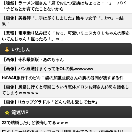
【唖然】ラーメン屋さん「席でおむつ交換はちょっと・・」 パパ
「子どもとか育てたことないから...
【画像】美容師「…手は尽くしました」陰キャ女子「…ﾋｭｯ」→結
果！
【悲報】電車乗り込みぼく「おっ、可愛いミニスカＯＬちゃんの隣あ
いてんじゃん！座ったろ！」⇒...
いたしん
【画像】令和最新版・あのちゃん
【画像】パン線透けまくってるOLの尻wwwwww
HAWAII旅行中のビキニ姿の加護亜依さんの胸の谷間が凄すぎる件
【画像】風俗に行くと毎回こういう恵体メロンお姉さん(35)を指名し
てしまうｗｗｗｗｗ
【画像】Hカップグラドル「どんな私も愛してね❤」
流速VIP
22で結婚したけど後悔してるｗｗｗ
ワイ「ニーサやろう！」マッマ「結果見せてみ？」（※画像あり）