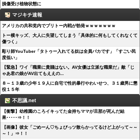
損傷受け植物状態に
マジキチ速報
アメリカの共和党内でブリトー内戦が勃発ｗｗｗｗｗｗｗ
トー横キッズ、大人に失望してしまう「具体的に何もしてくれなくて
傷つく」
彫り師YouTuber「タトゥー入れてる奴は全員バカです」「すごい民
度低い」
【緊急】ワイ「職業に貴賤はない。AV女優は立派な職業だ」敵「じ
ゃあ君の娘がAV出てもええの...
８～１３歳の少年１９人に自宅で性的暴行やわいせつ、３１歳男に懲
役１５年
不思議.net
【衝撃】幼稚園のころイキってた金持ちママが旦那が死んだ結
果･････⇒！！
【画像】彼女「ごめーん♡ちょびっツ散らかってるけど上がって～～
～！」⇒！！