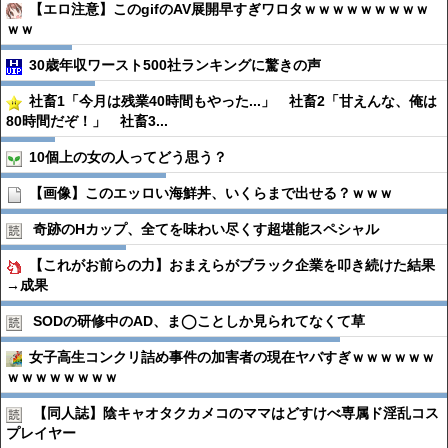
【エロ注意】このgifのAV展開早すぎワロタｗｗｗｗｗｗｗｗｗ
ｗｗ
30歳年収ワースト500社ランキングに驚きの声
社畜1「今月は残業40時間もやった...」 社畜2「甘えんな、俺は
80時間だぞ！」 社畜3...
10個上の女の人ってどう思う？
【画像】このエッロい海鮮丼、いくらまで出せる？ｗｗｗ
奇跡のHカップ、全てを味わい尽くす超堪能スペシャル
【これがお前らの力】おまえらがブラック企業を叩き続けた結果
→成果
SODの研修中のAD、ま◯ことしか見られてなくて草
女子高生コンクリ詰め事件の加害者の現在ヤバすぎｗｗｗｗｗｗ
ｗｗｗｗｗｗｗｗ
【同人誌】陰キャオタクカメコのママはどすけべ専属ド淫乱コス
プレイヤー