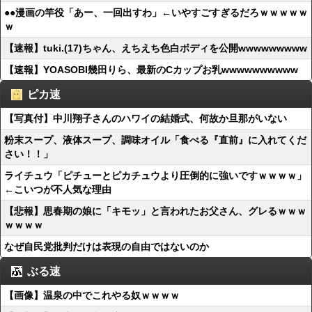
●●漫画の竿役「あー、一回出すわ」←いやすごすぎるだろｗｗｗｗｗ
ｗ
【速報】tuki.(17)ちゃん、えちえち色白ボディを公開wwwwwwwww
【速報】YOASOBI幾田りら、最新のCカップお乳wwwwwwwwww
ピカ速
【写真付】中川翔子さんのハワイの結婚式、何故か旦那がいない
粉末スープ、液体スープ、調味オイル「食べる『直前』に入れてくだ
さい！！」
ライチュウ「ピチューとピカチュウより圧倒的に強いですｗｗｗｗ」
←こいつが不人気な理由
【悲報】思春期の娘に「キモッ」と言われたお父さん、グレるｗｗｗ
ｗｗｗｗ
なぜ自民党批判だけは表現の自由ではないのか
ぶる速
【画像】温泉の中でこれやる奴ｗｗｗｗ