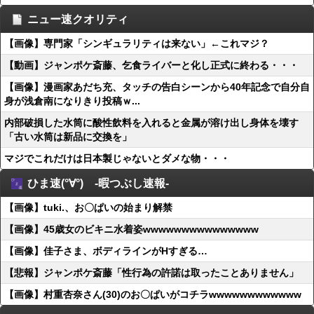
ニュー速クオリティ
【画像】専門家「シンギュラリティは来ない」←これマジ？
【動画】ジャンポケ斎藤、乞食ライバーと化し正式に終わる・・・
【画像】漫画家あだち充、タッチの告白シーンから40年記念で自分自
身が浅倉南になりきり投稿ｗ...
内部破損した水筒に酸性飲料を入れると金属が溶け出し身体を壊す
「古い水筒は新品に交換を」
マジでこれだけは日本製じゃないとダメな物・・・
ひま速(°∀°) -暇つぶし速報-
【画像】tuki.、お〇ぱいの始まり解禁
【画像】45歳女のビキニ水着姿wwwwwwwwwwwwwww
【画像】佳子さま、ボディラインがHすぎる…
【悲報】ジャンポケ斎藤「性行為の許諾は取ったことありません」
【画像】村重杏奈さん(30)のお〇ぱいがコチラwwwwwwwwwwww