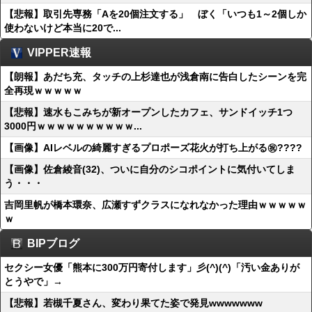
【悲報】取引先専務「Aを20個注文する」 ぼく「いつも1～2個しか
使わないけど本当に20で...
VIPPER速報
【朗報】あだち充、タッチの上杉達也が浅倉南に告白したシーンを完
全再現ｗｗｗｗｗ
【悲報】速水もこみちが新オープンしたカフェ、サンドイッチ1つ
3000円ｗｗｗｗｗｗｗｗｗｗ...
【画像】AIレベルの綺麗すぎるプロポーズ花火が打ち上がる㊗????
【画像】佐倉綾音(32)、ついに自分のシコポイントに気付いてしま
う・・・
吉岡里帆が橋本環奈、広瀬すずクラスになれなかった理由ｗｗｗｗｗ
ｗ
BIPブログ
セクシー女優「熊本に300万円寄付します」彡(^)(^)「汚い金ありが
とうやで」→
【悲報】若槻千夏さん、変わり果てた姿で発見wwwwwww