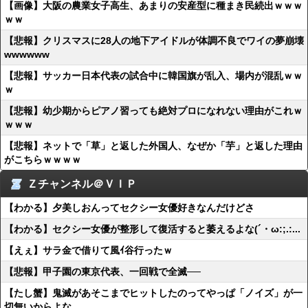
【画像】大阪の農業女子高生、あまりの安産型に種まき民続出ｗｗｗ
ｗｗ
【悲報】クリスマスに28人の地下アイドルが体調不良でワイの夢崩壊
wwwwww
【悲報】サッカー日本代表の試合中に韓国旗が乱入、場内が混乱ｗｗ
ｗ
【悲報】幼少期からピアノ習っても絶対プロになれない理由がこれｗ
ｗｗｗ
【悲報】ネットで「草」と返した外国人、なぜか「芋」と返した理由
がこちらｗｗｗｗ
Ｚチャンネル＠ＶＩＰ
【わかる】夕美しおんってセクシー女優好きなんだけどさ
【わかる】セクシー女優が整形して復活すると萎えるよな(´・ω:;.:...
【えぇ】サラ金で借りて風ｲ谷行ったｗ
【悲報】甲子園の東京代表、一回戦で全滅──
【たし蟹】鬼滅があそこまでヒットしたのってやっぱ「ノイズ」が一
切無いからよな