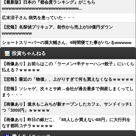
【最新版】日本の『都会度ランキング』がこちら
wwwwwwwwwwwwwwwwwwwwwww...
広末涼子さん 病気を患っていた・・・
【悲報】名探偵プリキュア、前作から売上が10億円ダウン
wwwwwwwww
ショートスリーパーの堀大輔さん、4時間寝てた事がバレるwwwww
投資ちゃんねる
【画像あり】お前らはこの「ラーメン+半チャーハン+餃子」にいくら
払える？ｗｗｗｗｗ
【悲報】最近の「物価」、上がりすぎて何も買えなくなるｗｗｗｗｗ
【悲報】ソシャゲ、次々とサ終→会社が過去最多で倒産しまくってし
まう・・・
【画像あり】速水もこみちが新オープンしたカフェ、サンドイッチ1
つ「3000円」ｗｗｗｗｗ
【画像あり】昨日の銀だこ、「88人しか買えない88円」に大行列を
なす都民コチラｗｗｗｗｗ