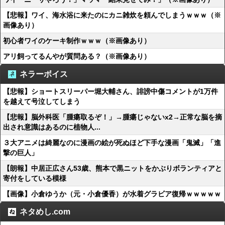
【悲報】ワイ、海水浴に来たのにカニ雑炊を頼んでしまうｗｗｗ（※
画像あり）
初心者ワイのケーキ制作ｗｗｗ（※画像あり）
アリ飼ってるんやが質問ある？（※画像あり）
ネラーボイス
【悲報】ショートスリーパー堀大輔さん、誹謗中傷コメントが1万件
を越えて号泣してしまう
【悲報】脳外科医「腫瘍取るぞ！」→腫瘍じゃないx2→正常な脳を摘
出され意識はあるのに植物人...
３大アニメは綺麗なのに漫画の絵が死ぬほど下手な漫画「鬼滅」「進
撃の巨人」
【朗報】中居正広さん53歳、熊本で黒ニットをかぶりボランティアと
寄付をしている模様
【画像】小倉ゆうか（元・小倉優香）が水着グラビア復帰ｗｗｗｗｗ
ネタめし.com