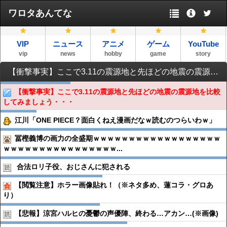
ワロタあんてな
VIP
ニュース
アニメ
ゲーム
YouTube
vip
news
hobby
game
story
【衝撃事実】ここで3.11の震源地と先ほどの地震の震源地を比較してみましょう・・・
【衝撃事実】ここで3.11の震源地と先ほどの地震の震源地を比較
してみましょう・・・
江川「ONE PIECE？面白くねえ漫画だなｗ読むのつらいわｗ」
冨樫義博の画力の全盛期ｗｗｗｗｗｗｗｗｗｗｗｗｗｗｗｗｗｗ
ｗｗｗｗｗｗｗｗｗｗｗｗｗｗｗｗ...
合法ロリ子役、おじさんに犯される
【閲覧注意】ホラー画像貼れ！（※ネタ多め、蓮コラ・グロあ
り）
【悲報】涼宮ハルヒの憂鬱の声優陣、終わる…アカン…(※画像)