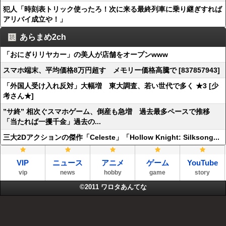
犯人「時刻表トリック使ったろ！次に来る最終列車に乗り継ぎすれば
アリバイ成立や！」
あらまめ2ch
「おにぎりリヤカー」の美人が店舗をオープンwww
スマホ端末、平均価格8万円超す メモリー価格高騰で [837857943]
「外国人受け入れ反対」大幅増 東大調査、若い世代で多く ★3 [少
考さん★]
”サ終” 相次ぐスマホゲーム、倒産も急増 過去最多ペースで推移
「当たれば一攫千金」過去の...
三大2Dアクションの傑作「Celeste」「Hollow Knight: Silksong...
VIP
ニュース
アニメ
ゲーム
YouTube
vip
news
hobby
game
story
©2011
ワロタあんてな