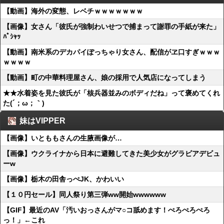
【動画】海外の変態、レベチｗｗｗｗｗｗｗ
【画像】女さん「彼氏が強制わいせつで捕まって謝罪の手紙が来た」
ﾊﾟｼｬｯ
【動画】南米系のデカパイぽっちゃり女さん、配信がヱ口すぎｗｗｗ
ｗｗｗｗ
【動画】町の中華料理屋さん、娘の採用で人気店になってしまう
★★水着姿を見た彼氏が「核兵器並みのボディだね」って褒めてくれ
た(´；ω；｀)
妹はVIPPER
【画像】いとももさんの生腋画像が…
【画像】ウクライナから日本に避難してきた美少女がグラビアデビュ
ーw
【画像】栃木の田舎っぺJK、かわいい
【１０円セール】同人祭り第三弾ww開始wwwwww
【GIF】最近のAV「汚いおっさんがマ○コ舐めます！ぺろぺろぺろ
っ！」←これ