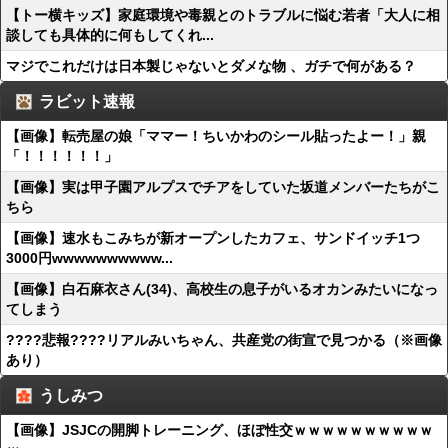
【トー横キッズ】家庭環境や毒親とのトラブルに悩む若者「大人に相
談しても具体的に何もしてくれ...
マジでこれだけは日本製じゃないとダメな物 、ガチで何がある？
ラビット速報
【画像】転売屋の娘「ママー！ちいかわのシール貼ったよー！」親
「！！！！！！」
【画像】実は甲子園アルプスでチアをしていた坂道メンバーたちがこ
ちら
【画像】速水もこみちが新オープンしたカフェ、サンドイッチ1つ
3000円wwwwwwwwww...
【画像】白石麻衣さん(34)、高校生の息子がいるオカンみたいになっ
てしまう
????悲報????リアルみいちゃん、共産党の街宣で見つかる（※画像
あり）
うしみつ
【画像】JSJCの開脚トレーニング、ほぼ性交ｗｗｗｗｗｗｗｗｗｗ