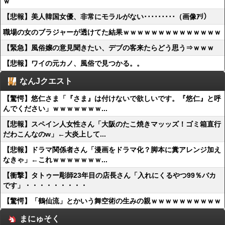
ｗ
【悲報】美人韓国女優、非常にモラルがない･････････（画像ｱﾘ）
職場の女のブラジャーが透けてた結果ｗｗｗｗｗｗｗｗｗｗｗｗｗｗ
【緊急】風俗嬢の意見聞きたい、デブの客来たらどう思う⇒ｗｗｗ
【悲報】ワイの元カノ、風俗で見つかる。。
なんJクエスト
【驚愕】悠仁さま「『さま』は付けないで欲しいです。『悠仁』と呼
んでください」ｗｗｗｗｗｗｗ...
【悲報】スペイン人女性さん「大阪のたこ焼きマッッズ！ゴミ箱直行
だわこんなのw」←大炎上して...
【悲報】ドラマ関係者さん「漫画をドラマ化？脚本に糞アレンジ加え
なきゃ」←これｗｗｗｗｗｗｗ...
【衝撃】タトゥー彫師23年目の店長さん「入れにくるやつ99％バカ
です」・・・・・・・・・
【驚愕】「鶴仙流」とかいう舞空術の生みの親ｗｗｗｗｗｗｗｗｗｗ
まにゅそく