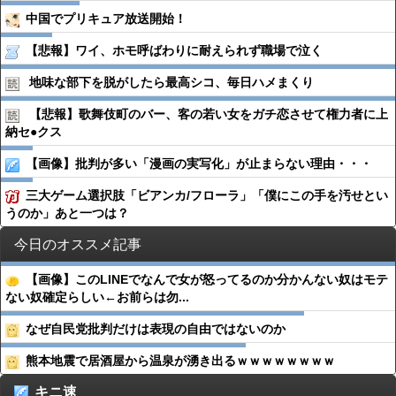
中国でプリキュア放送開始！
【悲報】ワイ、ホモ呼ばわりに耐えられず職場で泣く
地味な部下を脱がしたら最高シコ、毎日ハメまくり
【悲報】歌舞伎町のバー、客の若い女をガチ恋させて権力者に上
納セ●︎クス
【画像】批判が多い「漫画の実写化」が止まらない理由・・・
三大ゲーム選択肢「ビアンカ/フローラ」「僕にこの手を汚せとい
うのか」あと一つは？
今日のオススメ記事
【画像】このLINEでなんで女が怒ってるのか分かんない奴はモテ
ない奴確定らしい←お前らは勿...
なぜ自民党批判だけは表現の自由ではないのか
熊本地震で居酒屋から温泉が湧き出るｗｗｗｗｗｗｗｗ
キニ速