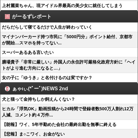
上村麗菜ちゃん、現アイドル界最高の美少女に就任してしまう
がーるずレポート
だらだらして寝てるだけで人生が終わっていく
マイナンバーカード持つ市民に「5000円分」ポイント給付、京都市
が開始…スマホを持ってない...
スーパーあるある言いたい
膳場貴子「非常に厳しい」外国人の永住許可厳格化政府方針に「ヘイ
トがより進む方向になると…」
女の子に「ゆうき」と名付けるのは変ですか？
ぁゃιぃ(*ﾟーﾟ)NEWS 2nd
犬と猫って金持ちしか飼えんくない？
ヒカル「浮気OK」動画投稿から24時間で登録者数500万人割れ12万
人減、コメント約４万件...
【朗報】ワイ、5年半勤めた会社の最終出勤を無事に終える
【悲報】ま○こワイ、お金がない