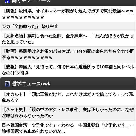
働くモノニュース
【朗報】秋田県、オイルマネーが転がり込んでガチで東北最強へｗｗ
ｗｗｗｗｗｗｗｗｗｗ
シカ「全部喰った」 祭り中止
【九州名物】鶏刺し食べた医師、全身麻痺へ…「死んだほうが良かっ
たと思っていた」
【動画】移民受け入れ派のパヨおば、自分の家に来られたら全力で拒
否るｗｗｗｗｗｗｗｗｗｗ
【悲報】韓国人「え待って、何で日本の避難所って10年前と同レベル
なの(ドン引き
哲学ニュースnwk
【オカルト】「頭は正常だけど、これだけはガチで信じてる」って現
象ある？
【ネット史】「鏡の中のアクトレス事件」夫は正しかったのに、なぜ
喧嘩は終わらなかったのか
日本韓国台湾「少子化です」←わかる 中国北朝鮮「少子化です」←
強権国家でも止められないのか...