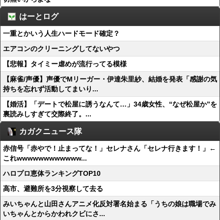
はーとログ
一重とかいう人生ハードモード確定？
エアコンのクリーニングしてないやつ
【悲報】タイミー虐めが流行ってる模様
【麻雀/声優】声優でMリーガー・伊達朱里紗、結婚を発表「感謝の気
持ちを忘れず活動してまいり...
【婚活】「デートで松屋に誘うなんて…」34歳女性、“なぜ松屋か”を
裏読みしすぎて交際終了。...
カガクニュース隊
赤信号「赤やで！止まってな！」セレナさん「セレナ行きます！」←
これwwwwwwwwwwww...
ハロプロ恵体ランキングTOP10
高市、避難所を3分視察して去る
みいちゃんと山田さんアニメ化反対署名始まる「うちの娘は職場でみ
いちゃんとからかわれクビにさ...