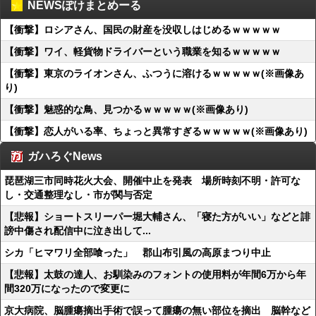
NEWSぽけまとめーる
【衝撃】ロシアさん、国民の財産を没収しはじめるｗｗｗｗｗ
【衝撃】ワイ、軽貨物ドライバーという職業を知るｗｗｗｗｗ
【衝撃】東京のライオンさん、ふつうに溶けるｗｗｗｗｗ(※画像あ
り)
【衝撃】魅惑的な鳥、見つかるｗｗｗｗｗ(※画像あり)
【衝撃】恋人がいる率、ちょっと異常すぎるｗｗｗｗｗ(※画像あり)
ガハろぐNews
琵琶湖三市同時花火大会、開催中止を発表 場所時刻不明・許可な
し・交通整理なし・市が関与否定
【悲報】ショートスリーパー堀大輔さん、「寝た方がいい」などと誹
謗中傷され配信中に泣き出して...
シカ「ヒマワリ全部喰った」 郡山布引風の高原まつり中止
【悲報】太鼓の達人、お馴染みのフォントの使用料が年間6万から年
間320万になったので変更に
京大病院、脳腫瘍摘出手術で誤って腫瘍の無い部位を摘出 脳幹など