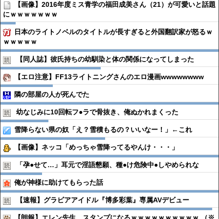
【画像】2016年度ミス青学の福田成美さん（21）が可愛いと話題
にｗｗｗｗｗｗｗ
日本のライトノベルのタイトルが長すぎると外国翻訳家が怒るｗ
ｗｗｗｗｗ
【同人誌】彼氏持ちの幼馴染と体の関係になってしまった
【エロ注意】FF13ライトニングさんのエロ漫画wwwwwwww
隣の部屋の人が死んでた
幼なじみに10回転フ●︎ラで骨抜き、俺ぬかれまくった
雪降らない県の奴「え？雪積もるの？いいなー！」←これ
【画像】ネッコ「めっちゃ雪降ってるやんけ・・・」
「孕●︎せて…」耳元で淫語懇願、種●︎け危険中●︎しやめられな
俺が神様に助けてもらった話
【速報】グラビアアイドル『博多彩葉』専属AVデビュー
【朗報】エレン先生、スタンプになるｗｗｗｗｗｗｗｗｗｗ （※