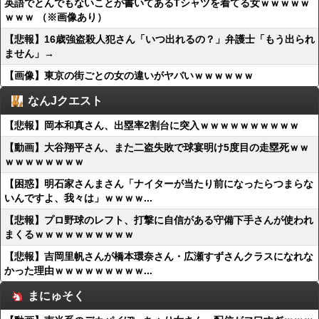
英語でとんでもないことが書いてあるTシャツを着てる女ｗｗｗｗｗ
ｗｗｗ （※画像あり）
【悲報】16歳強盗殺人犯さん「いつ出れるの？」弁護士「もう出られ
ません」→
【画像】東京の街ごとの女の違いがヤバいｗｗｗｗｗｗ
なんJクエスト
【悲報】岡本和真さん、出塁率2割台に突入ｗｗｗｗｗｗｗｗｗｗ
【動画】大谷翔平さん、また二盗失敗で球宴明け5度目の走塁死ｗｗ
ｗｗｗｗｗｗｗｗ
【困惑】明石家さんまさん「ナイターが当たり前になったらつまらな
いんですよ、我々は」ｗｗｗｗ...
【悲報】プロ野球のレフト、打撃に自信がある守備下手さんが使われ
まくるｗｗｗｗｗｗｗｗｗｗ
【悲報】吉岡里帆さんが橋本環奈さん・広瀬すずさんクラスになれな
かった理由ｗｗｗｗｗｗｗｗｗ...
まにゅそく