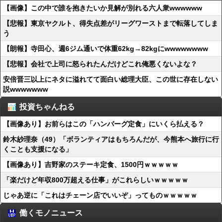
【画像】この中で誰を抱きたいか見解が別れる六人衆wwwwww
【悲報】東京ヤクルト、得失点差がリーグワーストまで転落してしま
う
【朗報】寺田心、週6ジム通いで体重62kg→82kgにwwwwwwww
【悲報】会社で上司に怒られたんだけどこれ俺悪くないよな？
安倍晋三以上にネタに溢れてて面白い総理大臣、この世に存在しない
説wwwwwww
投資ちゃんねる
【画像あり】お前らはこの「ハンバーグ定食」にいくら払える？
鈴木紗理奈（49）「ボランティアはもちろんだが、今熊本へ旅行に行
くことも支援になる」
【画像あり】吉野家のステーキ定食、1500円ｗｗｗｗｗ
「楽だけど年収800万超える仕事」がこれらしいｗｗｗｗｗ
じゃあ逆に「これはチェーン店でいいぞ」ってものｗｗｗｗｗ
働くモノニュース