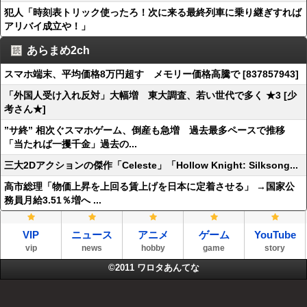
犯人「時刻表トリック使ったろ！次に来る最終列車に乗り継ぎすれば
アリバイ成立や！」
あらまめ2ch
スマホ端末、平均価格8万円超す メモリー価格高騰で [837857943]
「外国人受け入れ反対」大幅増 東大調査、若い世代で多く ★3 [少
考さん★]
”サ終” 相次ぐスマホゲーム、倒産も急増 過去最多ペースで推移
「当たれば一攫千金」過去の...
三大2Dアクションの傑作「Celeste」「Hollow Knight: Silksong...
高市総理「物価上昇を上回る賃上げを日本に定着させる」 →国家公
務員月給3.51％増へ ...
VIP
ニュース
アニメ
ゲーム
YouTube
vip
news
hobby
game
story
©2011
ワロタあんてな