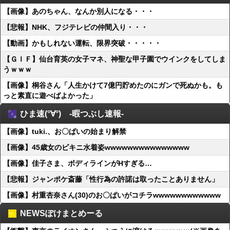
【画像】あのちゃん、なんか別人になる・・・
【悲報】NHK、フジテレビの仲間入り・・・
【動画】かもしれない運転、限界突破・・・・・
【ＧＩＦ】仙台育英の女子マネ、神聖な甲子園でウインクをしてしま
うｗｗｗ
【画像】桐谷さん「人生かけて7億円貯めたのにガンで死ぬかも。も
っと素直に遊べばよかった」
ひま速(°∀°) -暇つぶし速報-
【画像】tuki.、お〇ぱいの始まり解禁
【画像】45歳女のビキニ水着姿wwwwwwwwwwwwwww
【画像】佳子さま、ボディラインがHすぎる…
【悲報】ジャンポケ斎藤「性行為の許諾は取ったことありません」
【画像】村重杏奈さん(30)のお〇ぱいがコチラwwwwwwwwwwww
NEWSぽけまとめーる