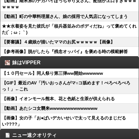
【動画】南米系のデカパイぽっちゃり女さん、配信がヱ口すぎｗｗｗ
ｗｗｗｗ
【動画】町の中華料理屋さん、娘の採用で人気店になってしまう
★★水着姿を見た彼氏が「核兵器並みのボディだね」って褒めてくれ
た(´；ω；｀)
【要審議】４歳娘が描いたママのお尻ｗｗｗｗｗ【画像】
【参考画像】脱がしたら『残念オッパイ』を褒める時の模範解答
妹はVIPPER
【１０円セール】同人祭り第三弾ww開始wwwwww
【GIF】最近のAV「汚いおっさんがマ○コ舐めます！ぺろぺろぺろ
っ！」←これ
【画像】イオンモール熊本、花と色紙と生茶が供えられる
【動画】あたシコ女襲来wwwwwwwwwwwwww
【画像】女の子「お●ぱいデカいせいで太って見えるのまじだる
い????」
ニュー速クオリティ