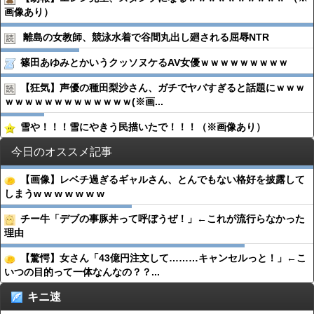
画像あり）
離島の女教師、競泳水着で谷間丸出し廻される屈辱NTR
篠田あゆみとかいうクッソヌケるAV女優ｗｗｗｗｗｗｗｗｗ
【狂気】声優の種田梨沙さん、ガチでヤバすぎると話題にｗｗｗ
ｗｗｗｗｗｗｗｗｗｗｗｗｗ(※画...
雪や！！！雪にやきう民描いたで！！！（※画像あり）
今日のオススメ記事
【画像】レベチ過ぎるギャルさん、とんでもない格好を披露して
しまうw w w w w w w
チー牛「デブの事豚丼って呼ぼうぜ！」←これが流行らなかった
理由
【驚愕】女さん「43億円注文して………キャンセルっと！」←こ
いつの目的って一体なんなの？？...
キニ速