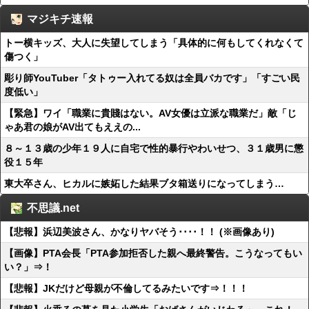
マジキチ速報
トー横キッズ、大人に失望してしまう「具体的に何もしてくれなくて
傷つく」
彫り師YouTuber「タトゥー入れてる奴は全員バカです」「すごい民
度低い」
【緊急】ワイ「職業に貴賤はない。AV女優は立派な職業だ」敵「じ
ゃあ君の娘がAV出てもええの...
８～１３歳の少年１９人に自宅で性的暴行やわいせつ、３１歳男に懲
役１５年
東大卒さん、ヒカルに嫉妬した結果ブタ箱送りになってしまう…
不思議.net
【悲報】浜辺美波さん、かなりヤバそう････！！ (※画像あり)
【画像】PTA会長「PTA参加拒否した親へ最終警告。こうなってもい
い？」⇒！
【悲報】JKだけど母親が不倫してるみたいです⇒！！！