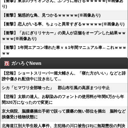
【衝撃】東京のライオンさん、ふつうに溶けるｗｗｗｗｗ(※画像あ
り)
【衝撃】魅惑的な鳥、見つかるｗｗｗｗｗ(※画像あり)
【衝撃】恋人がいる率、ちょっと異常すぎるｗｗｗｗｗ(※画像あり)
【衝撃】「おにぎりリヤカー」の美人が店舗をオープンした結果ｗｗ
ｗｗｗ(※画像あり)
【衝撃】1年間エアコン壊れた車ｖｓ1年間マニュアル車←これｗｗｗ
ｗｗ
ガハろぐNews
【悲報】ショートスリーパー堀大輔さん、「寝た方がいい」などと誹
謗中傷され配信中に泣き出して...
シカ「ヒマワリ全部喰った」 郡山布引風の高原まつり中止
【悲報】太鼓の達人、お馴染みのフォントの使用料が年間6万から年
間320万になったので変更に
京大病院、脳腫瘍摘出手術で誤って腫瘍の無い部位を摘出 脳幹など
損傷受け植物状態に
北海道江別大学生殺人事件、主犯格の川口被告(19)に無期懲役の判決