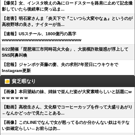
【爆笑】女、インスタ映えの為にロードスターを路肩に止めて記念撮
影していたら後続車に突っ込ま...
【老害】明石家さんま「炎天下で『こいつら大変やなぁ』というのが
高校野球の良さ。ナイターが当...
【速報】USスチール、1800億円の黒字
wwwwwwwwwwwwwwwwwwwwwwww
8/22開催「琵琶湖三市同時花火大会」、大規模詐欺疑惑が浮上して
SNS阿鼻叫喚
【悲報】ジャンポケ斉藤の妻、夫の求刑7年翌日にウキウキで
Instagram更新
貧乏暇なり
【画像】本田望結の妹、姉妹で並んだ姿が大変素晴らしいと話題にw
w w w w w w
【動画】高校生さん、文化祭でコーヒーカップを作って大盛りあがり
←なんかどっかで見たことある...
【画像】このLINEでなんで女が怒ってるのか分かんない奴はモテな
い奴確定らしい←お前らは勿...