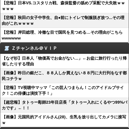
【悲報】日本VS.コスタリカ戦、森保監督の舐めプ采配で大失敗ｗｗ
ｗｗｗ
【悲報】秋田の女子中学生、自●前にトイレで制服脱ぎ放つ...その理
由がこれｗｗｗｗ
【悲報】岸田総理、冷徹な目で国民を見つめる…その理由がこちら
wwwwww
Ｚチャンネル＠ＶＩＰ
【なぞ杉】日本人「物価高でお金がない…」←お盆に旅行行ったり帰
省したりする理由
【画像】昨日の銀だこ、８８人しか買えない８８円に大行列をなす都
民コチラｗ
【悲報】TV視聴中マッマ「この芸人つまらん！このアイドルブサイ
ク！この俳優は演技下手！」
【超悲報】タトゥー彫師23年目店長「タトゥー入れにくるやつ99%バ
カです」←！！
【画像】元国民的アイドルさん(28)、生乳を放り出してカメラに接写
ｗ