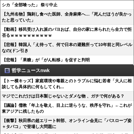
シカ「全部喰った」 祭り中止
【九州名物】鶏刺し食べた医師、全身麻痺へ…「死んだほうが良かっ
たと思っていた」
【動画】移民受け入れ派のパヨおば、自分の家に来られたら全力で拒
否るｗｗｗｗｗｗｗｗｗｗ
【悲報】韓国人「え待って、何で日本の避難所って10年前と同レベル
なの(ドン引き
【悲報】「果糖」が「がん転移」を促すと判明
哲学ニュースnwk
【トー横キッズ】家庭環境や毒親とのトラブルに悩む若者「大人に相
談しても具体的に何もしてくれ...
マジでこれだけは日本製じゃないとダメな物 、ガチで何がある？
【議論】儒教「年上を敬え、目上に逆らうな、秩序を守れ」←これが
東アジアに残したもの
【衝撃】秋田県の超エリート幹部、オンライン会見に「バスローブ姿
＋タバコ」で登場し大問題に