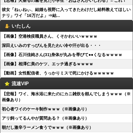
【悲報】火垂るの墓を見た小学生「おばさんがいじわる」←これ！
彼女「ねぃねぃ、結婚も視野に入ってきたわけだし給料教えてほしい
ナリ」ワイ「16万だよ」⇒結...
いたしん
【画像】空港検疫職員さん、くそかわいいｗｗｗｗ
深田えいみのすっぴんを見たわい冷や汗が出る・・・
【画像】石川佳純さん(31)身体が丸みを帯びて●●くなるｗｗｗｗ
【画像】相澤仁美のケツ、エッチ過ぎるｗｗｗｗ
【動画】女性配信者、うっかりミスで死にかけるｗｗｗｗｗ
流速VIP
【悲報】ワイ、海水浴に来たのにカニ雑炊を頼んでしまうｗｗｗ（※
画像あり）
初心者ワイのケーキ制作ｗｗｗ（※画像あり）
アリ飼ってるんやが質問ある？（※画像あり）
朝だし激辛ラーメン食うでｗｗｗ（※画像あり）