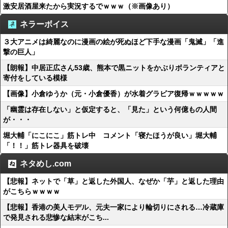
激安居酒屋来たから実況するでｗｗｗ（※画像あり）
ネラーボイス
３大アニメは綺麗なのに漫画の絵が死ぬほど下手な漫画「鬼滅」「進
撃の巨人」
【朗報】中居正広さん53歳、熊本で黒ニットをかぶりボランティアと
寄付をしている模様
【画像】小倉ゆうか（元・小倉優香）が水着グラビア復帰ｗｗｗｗｗ
「幽霊は存在しない」と仮定すると、「見た」という何億もの人間
が・・・
堀大輔「にこにこ」筋トレ中 コメント「寝たほうが良い」堀大輔
「！！」筋トレ器具を破壊
ネタめし.com
【悲報】ネットで「草」と返した外国人、なぜか「芋」と返した理由
がこちらｗｗｗｗ
【悲報】香港の美人モデル、元夫一家により輪切りにされる…冷蔵庫
で発見される悲惨な結末がこち...