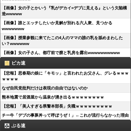
【画像】女の子とかいう『乳がデカイ=デブに見える』という欠陥構
造wwwww
【画像】誰とエッチしたいか見解が別れる六人衆、見つかる
wwwwwww
【画像】授業参観に来てたこの4人のママの誰の乳を舐めまわした
い？wwwwww
【画像】女の子さん、都庁前で膣と乳房を露出wwwwwwwwww
ピカ速
【悲報】思春期の娘に「キモッ」と言われたお父さん、グレるｗｗｗ
ｗｗｗｗ
なぜ自民党批判だけは表現の自由ではないのか
熊本地震で居酒屋から温泉が湧き出るｗｗｗｗｗｗｗｗ
【悲報】「美人すぎる県警本部長」失職ｗｗｗｗｗｗｗｗｗ
チー牛「デブの事豚丼って呼ぼうぜ！」←これが流行らなかった理由
ぶる速