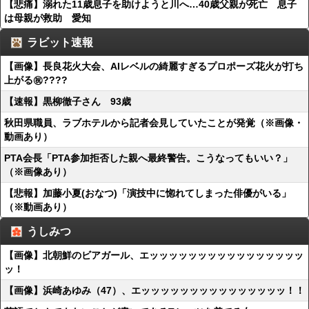
【悲痛】溺れた11歳息子を助けようと川へ…40歳父親が死亡 息子
は母親が救助 愛知
ラビット速報
【画像】長良花火大会、AIレベルの綺麗すぎるプロポーズ花火が打ち
上がる㊗????
【速報】黒柳徹子さん 93歳
秋田県職員、ラブホテルから記者会見していたことが発覚（※画像・
動画あり）
PTA会長「PTA参加拒否した親へ最終警告。こうなってもいい？」
（※画像あり）
【悲報】加藤小夏(おなつ)「演技中に惚れてしまった俳優がいる」
（※動画あり）
うしみつ
【画像】北朝鮮のビアガール、エッッッッッッッッッッッッッッッッ
ッ！
【画像】浜崎あゆみ（47）、エッッッッッッッッッッッッッッッ！！