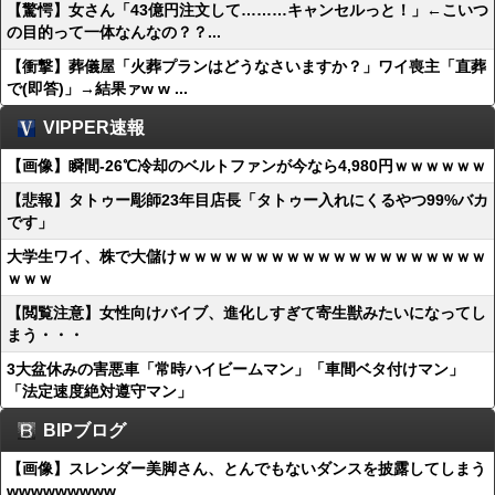
【驚愕】女さん「43億円注文して………キャンセルっと！」←こいつ
の目的って一体なんなの？？...
【衝撃】葬儀屋「火葬プランはどうなさいますか？」ワイ喪主「直葬
で(即答)」→結果ァw w ...
VIPPER速報
【画像】瞬間-26℃冷却のベルトファンが今なら4,980円ｗｗｗｗｗｗ
【悲報】タトゥー彫師23年目店長「タトゥー入れにくるやつ99%バカ
です」
大学生ワイ、株で大儲けｗｗｗｗｗｗｗｗｗｗｗｗｗｗｗｗｗｗｗｗ
ｗｗｗ
【閲覧注意】女性向けバイブ、進化しすぎて寄生獣みたいになってし
まう・・・
3大盆休みの害悪車「常時ハイビームマン」「車間ベタ付けマン」
「法定速度絶対遵守マン」
BIPブログ
【画像】スレンダー美脚さん、とんでもないダンスを披露してしまう
wwwwwwwww