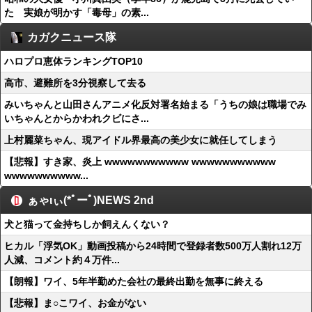
た 実娘が明かす「毒母」の素...
カガクニュース隊
ハロプロ恵体ランキングTOP10
高市、避難所を3分視察して去る
みいちゃんと山田さんアニメ化反対署名始まる「うちの娘は職場でみ
いちゃんとからかわれクビにさ...
上村麗菜ちゃん、現アイドル界最高の美少女に就任してしまう
【悲報】すき家、炎上 wwwwwwwwwww wwwwwwwwwww
wwwwwwwwww...
ぁゃιぃ(*ﾟーﾟ)NEWS 2nd
犬と猫って金持ちしか飼えんくない？
ヒカル「浮気OK」動画投稿から24時間で登録者数500万人割れ12万
人減、コメント約４万件...
【朗報】ワイ、5年半勤めた会社の最終出勤を無事に終える
【悲報】ま○こワイ、お金がない