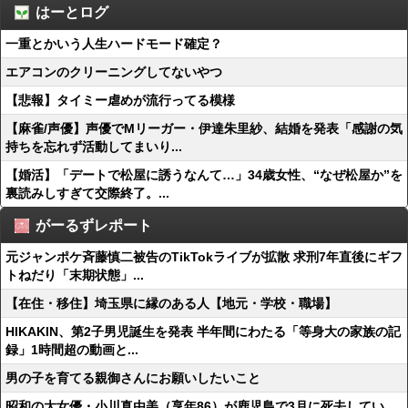
はーとログ
一重とかいう人生ハードモード確定？
エアコンのクリーニングしてないやつ
【悲報】タイミー虐めが流行ってる模様
【麻雀/声優】声優でMリーガー・伊達朱里紗、結婚を発表「感謝の気
持ちを忘れず活動してまいり...
【婚活】「デートで松屋に誘うなんて…」34歳女性、“なぜ松屋か”を
裏読みしすぎて交際終了。...
がーるずレポート
元ジャンポケ斉藤慎二被告のTikTokライブが拡散 求刑7年直後にギフ
トねだり「末期状態」...
【在住・移住】埼玉県に縁のある人【地元・学校・職場】
HIKAKIN、第2子男児誕生を発表 半年間にわたる「等身大の家族の記
録」1時間超の動画と...
男の子を育てる親御さんにお願いしたいこと
昭和の大女優・小川真由美（享年86）が鹿児島で3月に死去してい