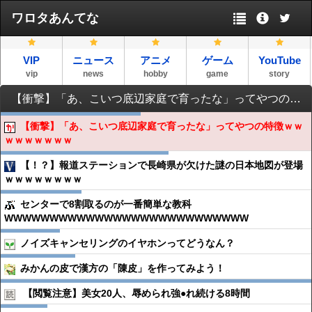
ワロタあんてな
VIP
ニュース
アニメ
ゲーム
YouTube
vip
news
hobby
game
story
【衝撃】「あ、こいつ底辺家庭で育ったな」ってやつの特徴ｗｗｗｗｗｗｗｗｗ
【衝撃】「あ、こいつ底辺家庭で育ったな」ってやつの特徴ｗｗ
ｗｗｗｗｗｗｗ
【！？】報道ステーションで長崎県が欠けた謎の日本地図が登場
ｗｗｗｗｗｗｗｗ
センターで8割取るのが一番簡単な教科
WWWWWWWWWWWWWWWWWWWWWWWWWWW
ノイズキャンセリングのイヤホンってどうなん？
みかんの皮で漢方の「陳皮」を作ってみよう！
【閲覧注意】美女20人、辱められ強●︎れ続ける8時間