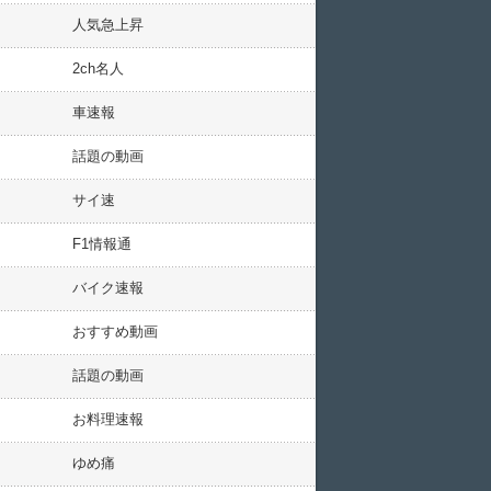
人気急上昇
2ch名人
車速報
話題の動画
サイ速
F1情報通
バイク速報
おすすめ動画
話題の動画
お料理速報
ゆめ痛