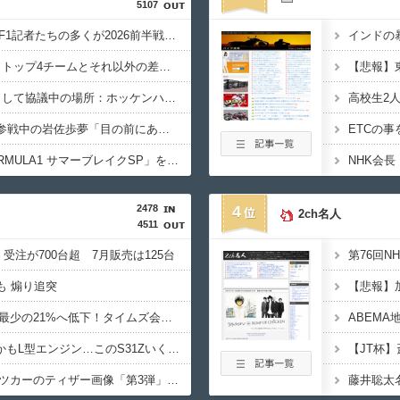
5107
【悲報】英メディアのF1記者たちの多くが2026前半戦を終えて鈴鹿とスパをワーストレースに挙げてしまう
【画像】2026年のF1、トップ4チームとそれ以外の差がガチでエグい
F1が2028年の開催地として協議中の場所：ホッケンハイム、タイ、南アフリカ、アルゼンチン、ルワンダ
VCARBリザーブでSF参戦中の岩佐歩夢「目の前にある大きな目標はやはりF1のレギュラーシート獲得」
フジテレビ「2026 FORMULA1 サマーブレイクSP」を明日（8月9日）から12日間毎日放送へ
2478
4
2ch名人
4511
受注が700台超 7月販売は125台
も 煽り追突
路上駐車経験率が過去最少の21%へ低下！タイムズ会員にアンケート
過給なしで420ps。しかもL型エンジン…このS31Zいくらかかってるんだ…
ミツオカ、新型スポーツカーのティザー画像「第3弾」を公開！
藤井聡太