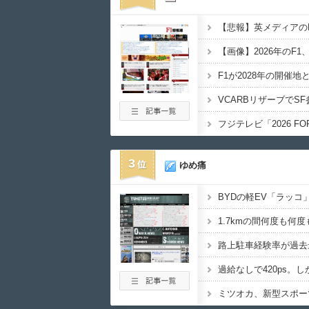
3
ゆめ痛
BYDの軽EV「ラッコ」
1.7kmの間何度も何度