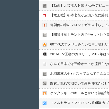
【動画】元芸能人お姉さんAVデビュ
【竜王戦】杉本七段が広瀬八段に勝利
毎朝俺の車のフロントガラス凍らして
【閲覧注意】テント内で中●︎しされた
60年代のアメリカみたいな車が欲しい
2016GP2王者のガスリー、2017
なんで日本では三輪オートが流行らな
北岡果林のセ●︎クスってなんでこんな
痴女が乱れて潮吹いて男を骨抜きにし
ケンタッキーのキールとかいう無能部
「メルセデス・マイバッハ S 650 カ