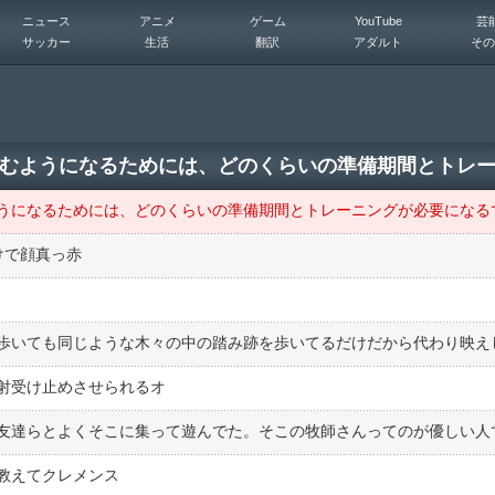
ニュース
アニメ
ゲーム
YouTube
芸
サッカー
生活
翻訳
アダルト
その
むようになるためには、どのくらいの準備期間とトレ
けで顔真っ赤
射受け止めさせられるオ
教えてクレメンス