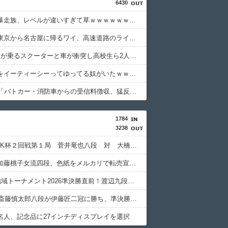
6430
インドの暴走族、レベルが違いすぎて草ｗｗｗｗｗｗｗｗｗｗｗｗｗｗ
【悲報】東京から名古屋に帰るワイ、高速道路のライブカメラを見て絶望する
高校生2人が乗るスクーターと車が衝突し高校生ら2人が死傷、車の運転手を逮捕
ETCの事をイーティーシーってゆってる奴がいたｗｗｗｗｗｗｗ
NHK会長「パトカー・消防車からの受信料徴収、猛反発が凄いので検討し直します…」
1784
3238
第76回NHK杯２回戦第１局 菅井竜也八段 対 大橋貴洸七段
【悲報】加藤桃子女流四段、色紙をメルカリで転売宣言される????
ABEMA地域トーナメント2026準決勝直前！渡辺九段のガチ優勝予想＆予選丸わかりＳP
【JT杯】斎藤慎太郎八段が伊藤匠二冠に勝ち、準決勝進出
名人、記念品に27インチディスプレイを選択