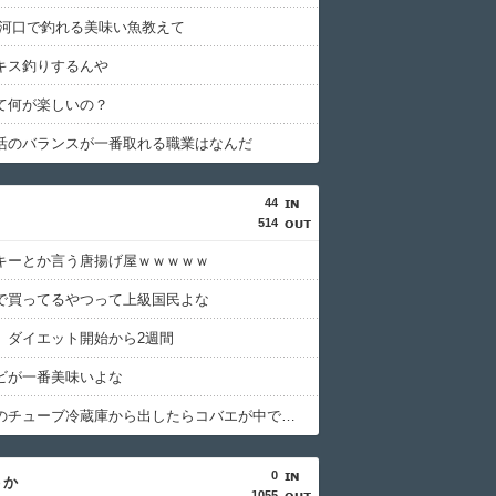
 河口で釣れる美味い魚教えて
キス釣りするんや
て何が楽しいの？
活のバランスが一番取れる職業はなんだ
44
514
キーとか言う唐揚げ屋ｗｗｗｗｗ
で買ってるやつって上級国民よな
、ダイエット開始から2週間
ビが一番美味いよな
しょうがのチューブ冷蔵庫から出したらコバエが中で暴れてた
0
うか
1055