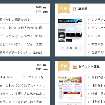
1679
6
車速報
2301
恥ずかしい職業なの？
レクサス
近所のコープにいる爺さん、隙あらば他人のカゴに商品を入れようとする
みいちゃんと山田さん「主人公がぽっと出のモブに殺されて終わります」←これ
敵「扇風機を当てて寝るとヤバいぞ！」 ワイ「大丈夫やろｗｗｗ」扇風機ﾎﾟﾁｰ
中古車買
【画像】ファミマの「盛りすぎチャレンジ」、全商品買うて来たで
なぜ未だ
984
8
ダイエット速報
1941
【・ω・）】 ﾄﾞﾙﾙｯﾄﾞﾙﾙｯﾄﾞﾙﾙｯ・・・ バイクのような大音量は・・・【再】
1日米5
はじめての黒猫写真うｐ これってどう見ても・・・【再】
【朗報】2
猫が後脚は座って前脚は立っている座り方に名称はあるんですか?【再】
先代猫（三毛）は毎晩布団に入ってきたが、時々意地悪して 肩の部分ぴっちり布団ガードして入れなくしてると・・・【再】
【悲報】も