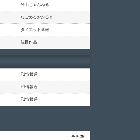
登山ちゃんねる
なごめるおかると
ダイエット速報
注目作品
F1情報通
F1情報通
F1情報通
3494