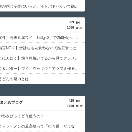
マジで女性が同じ空間にいると、汗ドバドバかいて顔真っ赤になる症状の治し方教えてくれ
669
1056
【白バラ案件】高級豆腐ワイ「150g×2丁で250円か…高いけど美味そうだし一丁買ってみるか！」
【波乗り納豆NG？】余計なもん食わないで納豆食っときゃ間違いないことが判明した
【うなぎとにんにく】焼き鳥焼いてるから見てクレメンスｗｗｗ（画像あり）
【にんにく＆バター】ワイ、ウッキウキでツマミ作る（画像あり）
うどんの魅力とは
428
hまとめブログ
1790
のわさびってどう使うの？
ころラーメンの最高峰って「担々麺」だよな