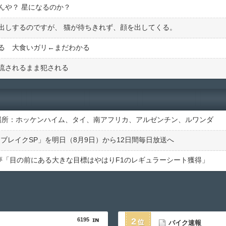
んや？ 星になるのか？
出しするのですが、 猫が待ちきれず、顔を出してくる。
る 大食いガリ←まだわかる
流されるまま犯される
の場所：ホッケンハイム、タイ、南アフリカ、アルゼンチン、ルワンダ
サマーブレイクSP」を明日（8月9日）から12日間毎日放送へ
歩夢「目の前にある大きな目標はやはりF1のレギュラーシート獲得」
6195
2
バイク速報