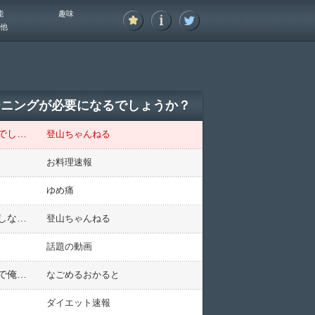
能
趣味
他
ーニングが必要になるでしょうか？
富士山の頂上で元旦の御来光を拝むようになるためには、どのくらいの準備期間とトレーニングが必要になるでしょうか？
登山ちゃんねる
お料理速報
ゆめ痛
低山とか里山の場合、どんなコースを歩いても同じような木々の中の踏み跡を歩いてるだけだから代わり映えしないだろ？
登山ちゃんねる
話題の動画
子供の頃俺の家の近所に教会があって友達らとよくそこに集って遊んでた。そこの牧師さんってのが優しい人で俺らはよくその人にお菓子とか貰ってたが、ある日・・・
なごめるおかると
ダイエット速報