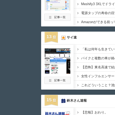
電源タップの寿命の目
Amazonができる前
13
サイ速
15
鈴木さん速報
【悲報】おわり。