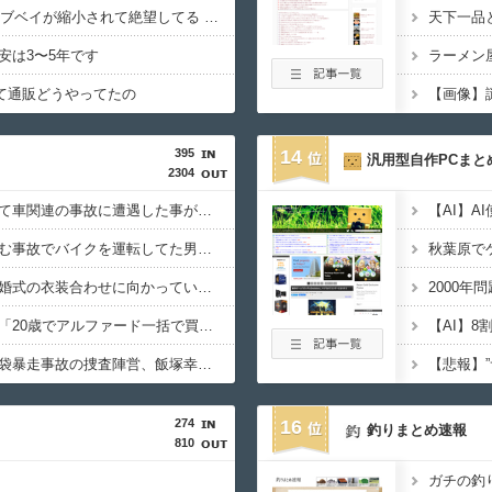
Meshify3 3XLでドライブベイが縮小されて絶望してる Define8 XL頼む…！
安は3〜5年です
ラーメン
って通販どうやってたの
【画像】
395
14
汎用型自作PCまと
2304
「私は何年も生きていて車関連の事故に遭遇した事がありません、これが保険に入る必要がない答えです。任意保険入れ は押し付け」←大炎上でボコボコにｗｗｗｗｗｗｗｗｗｗｗ
バイクと複数の車が絡む事故でバイクを運転してた男性が死亡、轢き逃げの可能性も←事故現場の画像で一気に流れが変わる
【恐怖】東名高速で結婚式の衣装合わせに向かっていた夫婦の車に何度も何度も追突した60歳の男がヤバすぎる…こんなのに遭遇したらどうすればいいの？
女性インフルエンサー「20歳でアルファード一括で買えちゃう私って素敵」→画像にアレが写ってしまうｗｗｗｗｗｗｗｗ
【AI】8割
これどういうこと？池袋暴走事故の捜査陣営、飯塚幸三受刑者を逮捕しなくていい理由を考えるために1000ページもの法解釈書を読んでた模様…自民議員からも圧力
274
16
釣りまとめ速報
810