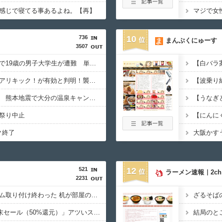
感じで寝てる事あるよね。【再】
736
10
まんぷくにゅーす
3507
北アルプス槍ヶ岳周辺で19歳の男子大学生が遭難 単独で1泊2日の予定で入山も連絡取れず 警察が9日以降捜索予定
【アリ対猪木】熊にはアリキック！が有効と判明！襲われた男性「アリキックで追っ払った」
【お盆休み】スタート 熊本地震で大分の温泉キャンセル相次ぐ 被害なしでも旅行先変更
祭り中止
ク終了
大阪かす
521
12
ラーメン速報｜2c
2231
やーっとモニターアーム取り付け終わった 机が部屋の角だったので大変だったわ(´・ω・｀)
ざるそば
Amazon「マンガ毎週末セール（50%還元）」アツいスポーツマンガ祭り最終日到来！！！
結局のと