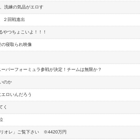
ー、洗練の気品がエロす
、２回戦進出
るやつちょこいよ！！！
妻の寝取られ映像
年はスーパーフォーミュラ参戦が決定！チームは無限か？
いのか
にエロいんだろう
てく
位
ブリオレ」ご覧下さい ※4420万円