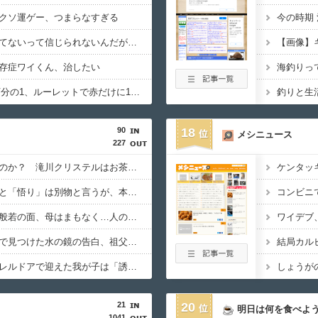
クソ運ゲー、つまらなすぎる
今の時期
てないって信じられないんだが…
【画像】
存症ワイくん、治したい
海釣りっ
宝くじ1等1億円1000万分の1、ルーレットで赤だけに1万円賭けて13連勝（8192万円）する確率2888分の1ｗ
釣りと生
90
18
メシニュース
227
祟る神様は本当に怖いのか？ 滝川クリステルはお茶とお菓子でなだめられる 滝川氏シリーズ傑作5選
ケンタッ
【オカルト】「稼ぎ」と「悟り」は別物と言うが、本当にそうなのか？お金じゃ埋まらない欲の正体。
コンビニ
邪気払いにと渡された般若の面、母はまもなく…人の恨み傑作7選
ワイデブ
【オカルト】過去スレで見つけた水の鏡の告白、祖父は閻魔様で父はまさかの…
結局カル
【オカルト】なぜパラレルドアで迎えた我が子は「誘拐」にならないのか？
21
20
明日は何を食べよ
1041