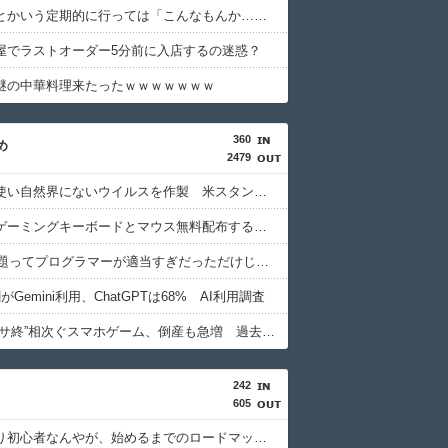
天下一品とかいう定期的に行っては「こんなもんか…」ってなるラーメン屋wwwwwww
屋でラストオーダー5分前に入店するの迷惑？
謎の中華料理来たったｗｗｗｗｗｗｗ
360
め
2479
【AI】AI使い自然界にないウイルスを作製 米スタンフォード大学が成果発表
秋葉原でゲーミングキーボードとマウス無料配布するよ→結果
2000年問題ってプログラマーが適当すぎだっただけじゃん
がGemini利用、ChatGPTは68% AI利用調査
【悲報】”サ終”相次ぐスマホゲーム、倒産も急増 過去最多ペースで推移
242
605
ガチの釣り初心者なんやが、始めるまでのロードマップ教えてくれ