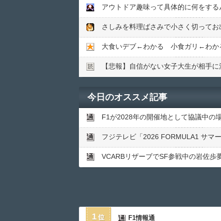
アウトドア趣味って具体的に何をする
さしみを料理ばさみで小さく切ってお
大食いデブ←わかる 小食ガリ←わか
【悲報】自信がない女子大生が相手に
今日のオススメ記事
F1が2028年の開催地として協議中
フジテレビ「2026 FORMULA1 
VCARBリザーブでSF参戦中の岩佐
1
F1情報通