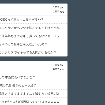
1032
1407
LC500って車カッコ良すぎるやろ
ポルシェかレクサスかベンツで悩んでるんやけどどれがいいと思う？
中古車って何年落ちまでがギリ買ってもいいセーフライン？
うやつって新車は考えなかったの？
にレクサスでイキってる人間がいるのか？
816
6912
合って本当に食べすぎかな？
026年度 暑さのピーク終了
俳優・三嶋健太「まてまてまて…！嘘やろ」銀座の珈琲店のコーヒーの価格に震える「失神する」「うちの米より高い」の声
う米5キロ3,000円切っててワロタｗｗｗｗ