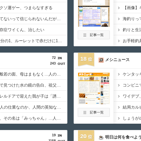
クソ運ゲー、つまらなすぎる
【画像】
てないって信じられないんだが…
海釣りっ
存症ワイくん、治したい
釣りと生
宝くじ1等1億円1000万分の1、ルーレットで赤だけに1万円賭けて13連勝（8192万円）する確率2888分の1ｗ
お手軽釣
72
18
メシニュース
243
邪気払いにと渡された般若の面、母はまもなく…人の恨み傑作7選
ケンタッ
【オカルト】過去スレで見つけた水の鏡の告白、祖父は閻魔様で父はまさかの…
コンビニ
【オカルト】なぜパラレルドアで迎えた我が子は「誘拐」にならないのか？
ワイデブ
UFOも古代遺跡も宇宙人の仕業なのか、人間の英知なのか？ 宇宙・超古代文明傑作7選
結局カル
夜中に手渡された人形、その名は「みっちゃん」…人形にまつわる傑作7選
19
20
明日は何を食べよ
1158