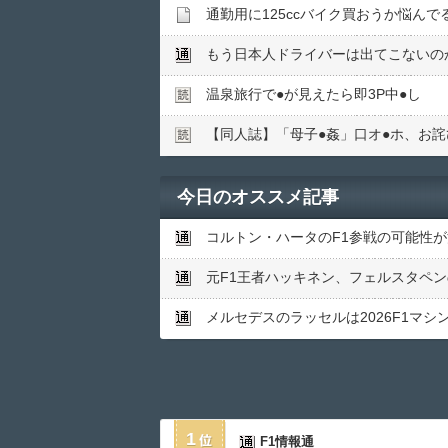
通勤用に125ccバイク買おうか悩んで
もう日本人ドライバーは出てこないのか
温泉旅行で●︎が見えたら即3P中●︎し
【同人誌】「母子●︎姦」口オ●︎ホ、お詫
今日のオススメ記事
コルトン・ハータのF1参戦の可能性
元F1王者ハッキネン、フェルスタペ
メルセデスのラッセルは2026F1マ
1
F1情報通