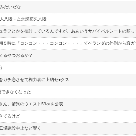
定みたいだな
章人八段－△永瀬拓矢六段
てるやつおるか？
う
ガチ恋させて権力者に上納セ●︎クス
慢できなくなった
さん、驚異のウエスト53㎝を公表
きてるけど
工場建設中止など響く