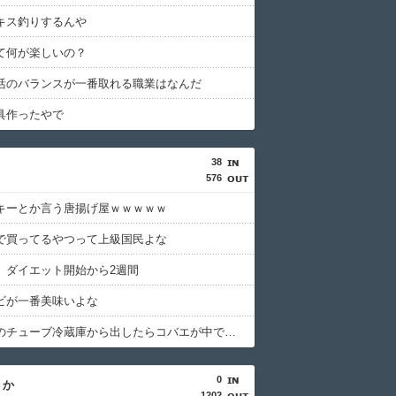
キス釣りするんや
て何が楽しいの？
活のバランスが一番取れる職業はなんだ
具作ったやで
38
576
キーとか言う唐揚げ屋ｗｗｗｗｗ
で買ってるやつって上級国民よな
、ダイエット開始から2週間
ビが一番美味いよな
しょうがのチューブ冷蔵庫から出したらコバエが中で暴れてた
0
うか
1202