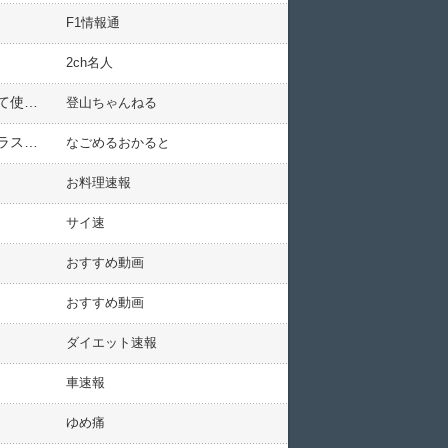
F1情報通
2ch名人
雪山のビバーク用にSOLのヴィヴィシュラフとかを検討しているんですが、ああいうサバイバルシートの類って使えますかね？
登山ちゃんねる
アパートの１階に住んでるんだけど、朝５時に「コンコン・・・コンコン・・・」てベランダの外側から窓ガラスを叩く音が聞こえて目が覚めたんだが・・・
なごめるおかると
お料理速報
サイ速
おすすめ動画
おすすめ動画
ダイエット速報
車速報
ゆめ痛