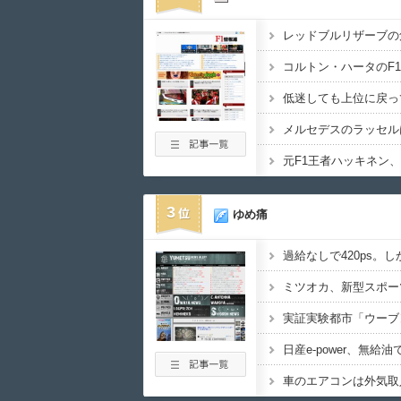
コルトン・ハータのF
3
ゆめ痛
日産e-power、無給
車のエアコンは外気取