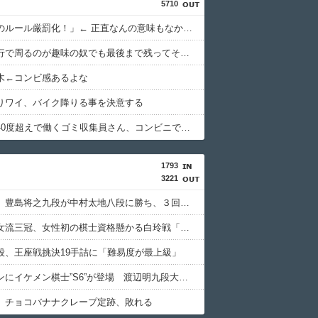
5710
「自転車のルール厳罰化！」← 正直なんの意味もなかった件ｗｗｗｗｗｗｗｗ
全国を旅行で周るのが趣味の奴でも最後まで残ってそうな都道府県ってどこ？？？
木←コンビ感あるよな
りワイ、バイク降りる事を決意する
【悲報】40度超えで働くゴミ収集員さん、コンビニで水分補給しただけで市民からブチギレられてしまう
1793
3221
【棋王戦】豊島将之九段が中村太地八段に勝ち、３回戦進出
西山朋佳女流三冠、女性初の棋士資格懸かる白玲戦「今まで通りに」
段、王座戦挑決19手詰に「難易度が最上級」
女性セブンにイケメン棋士”S6”が登場 渡辺明九段大激怒????????????
】チョコバナナクレープ定跡、敗れる