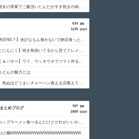
【悲報】彼女の実家でご飯頂いたんだがすき焼きの肉が鶏肉だった
634
1139
【波乗り納豆NG？】余計なもん食わないで納豆食っときゃ間違いないことが判明した
【うなぎとにんにく】焼き鳥焼いてるから見てクレメンスｗｗｗ（画像あり）
【にんにく＆バター】ワイ、ウッキウキでツマミ作る（画像あり）
うどんの魅力とは
【アソコ】死ぬほどうまいチャーハン食える店教えてクレメンスwwwwwwww
397
hまとめブログ
1858
【画像】カップラーメン食べるんだけどどれがいいかな！？w
【緊急】つけ麺WWWWWWWWWWWWWWWWWWWWWW