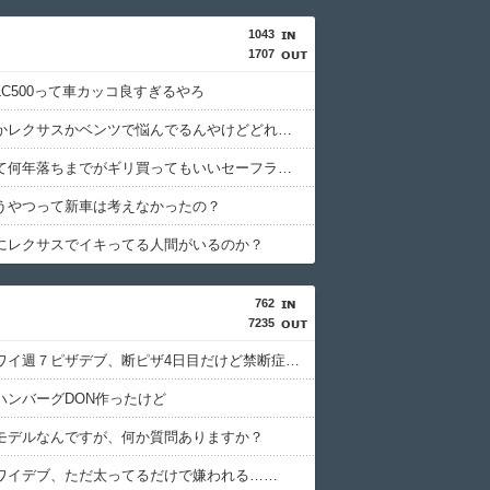
1043
1707
LC500って車カッコ良すぎるやろ
ポルシェかレクサスかベンツで悩んでるんやけどどれがいいと思う？
中古車って何年落ちまでがギリ買ってもいいセーフライン？
うやつって新車は考えなかったの？
にレクサスでイキってる人間がいるのか？
762
7235
【画像】ワイ週７ピザデブ、断ピザ4日目だけど禁断症状出てヤバイ....
ハンバーグDON作ったけど
モデルなんですが、何か質問ありますか？
ワイデブ、ただ太ってるだけで嫌われる……