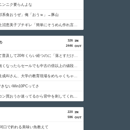
ニンニク要らんよな
郎系食おうぜ」俺「おうｗ」→豚山
【悲報】上沼恵美子ブチギレ「簡単にそうめん作れ言うけど、そうめん作りて地獄なんよ」
326
め
2446
スマホって普及して20年くらい経つのに「落とすだけで割れる」問題いつまでもクリアできてないよね…
ディスク無くなったらセールでも中古の倍以上の値段になるよな
【悲報】生成AIさん、大学の教育現場をめちゃくちゃにしてしまう
できないWin10PCってさ
このパソコン買おうか迷ってるから背中を刺してくれｗｗｗ
220
596
 河口で釣れる美味い魚教えて