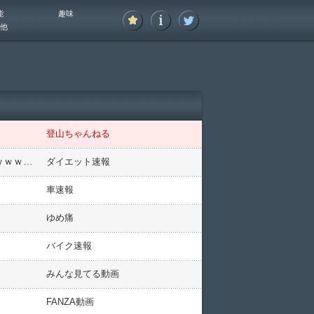
能
趣味
他
登山ちゃんねる
【画像】モーニング娘。牧野・工藤・加賀のモデル体型美少女3TOPでモー娘大復活ｗｗｗｗｗｗｗｗｗｗｗｗｗｗｗｗｗｗ
ダイエット速報
車速報
ゆめ痛
バイク速報
みんな見てる動画
FANZA動画