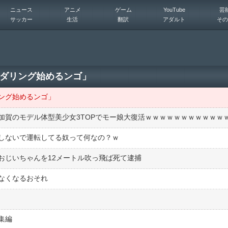
ニュース
アニメ
ゲーム
YouTube
芸
サッカー
生活
翻訳
アダルト
その
ダリング始めるンゴ」
ング始めるンゴ」
しないで運転してる奴って何なの？ｗ
おじいちゃんを12メートル吹っ飛ば死て逮捕
なくなるおそれ
集編