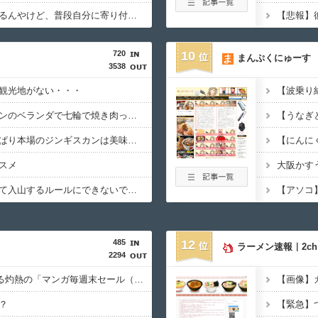
一人暮しの為引越しするんやけど、普段自分に寄り付かないネコが部屋に入って来て一緒に寝てる。【再】
720
10
まんぷくにゅーす
3538
観光地がない・・・
もしかして、マンションのベランダで七輪で焼き肉ってダメなの？????
【悲報】観光客「やっぱり本場のジンギスカンは美味い！」道民ワイ「ぷっwwww」
スメ
大阪かす
登山口でスマホは預けて入山するルールにできないでしょうか？山はそれほどの覚悟で入る場所だと思うのです
485
12
ラーメン速報｜2c
2294
Amazon、汗が飛び散る灼熱の「マンガ毎週末セール（50%還元）」を開催！
？