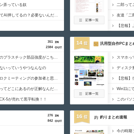
ン弄っている奴
二郎って
WindowsってCopilotってAI押してるの？必要ないんだけど
友達「二
351
14
汎用型自作PCまと
2384
【動画】中国製自動車のプラスチック部品強度がこちらｗｗｗｗｗｗｗｗｗ
ないっていうやつなんなの
栃木トヨタ主催のハチロクミーティングの参加者と思われる86乗りが公道で円書きしてる動画を投稿→大炎上
結局さ、車のエンジンってどこにあるのが正解なんだよ！
Win11に
CX-5が売れて黒字転換！！
276
16
釣りまとめ速報
842
今の時期