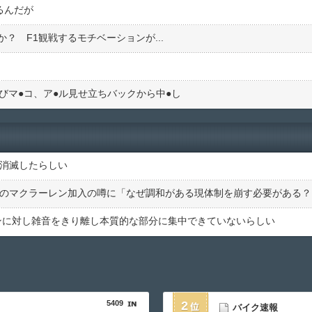
るんだが
？ F1観戦するモチベーションが...
びマ●︎コ、ア●︎ル見せ立ちバックから中●︎し
が消滅したらしい
ンのマクラーレン加入の噂に「なぜ調和がある現体制を崩す必要がある？
シンに対し雑音をきり離し本質的な部分に集中できていないらしい
5409
2
バイク速報