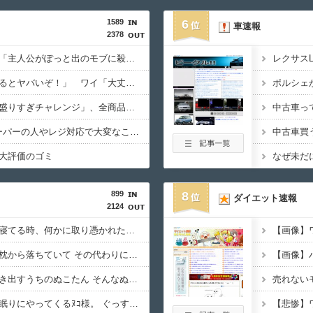
1589
6
車速報
2378
みいちゃんと山田さん「主人公がぽっと出のモブに殺されて終わります」←これ
レクサス
敵「扇風機を当てて寝るとヤバいぞ！」 ワイ「大丈夫やろｗｗｗ」扇風機ﾎﾟﾁｰ
【画像】ファミマの「盛りすぎチャレンジ」、全商品買うて来たで
食料消費税1%ってスーパーの人やレジ対応で大変なことにならんか？
中古車買
大評価のゴミ
なぜ未だ
899
8
ダイエット速報
2124
うちのねこたんは俺が寝てる時、何かに取り憑かれた様に髪の毛を舐め回すから困る。【再】
朝起きると自分の頭は枕から落ちていて その代わりに猫が枕をベッドにしておねんねしていた。【再】
【画像】
私が起きると一緒に起き出すうちのぬこたん そんなぬこたんに遠慮して、なかなか朝起き上がれずに遅刻続きです【再】
売れない
今は、必ず私の布団で眠りにやってくるﾇｺ様。 ぐっすり寝入ってしまうと、どうやらいびきをかくらしい。【再】
【悲惨】