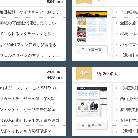
5295
レッドブルリザーブの角田裕毅、ケイナさんと一緒に酒蔵巡りをしている模様
1参戦の可能性が消滅したらしい
低迷しても上位に戻ってこられるマクラーレンと戻ってこられないウィリアムズは何が違うの
群馬・栃
メルセデスのラッセルは2026F1マシンに対し雑音をきり離し本質的な部分に集中できていないらしい
バイク乗
元F1王者ハッキネン、フェルスタペンのマクラーレン加入の噂に「なぜ調和がある現体制を崩す必要がある？」
2401
4
2ch名人
4438
過給なしで420ps。しかもL型エンジン…このS31Zいくらかかってるんだ…
ミツオカ、新型スポーツカーのティザー画像「第3弾」を公開！
実証実験都市「ウーブン・シティ」が一般の居住希望者の募集開始 すでにトヨタ関係者が居住
渡辺明九
油で1980km走行しギネス記録を達成
入派？それとも内気循環派？
【悲報？