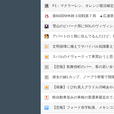
F1：マクラーレン、オレンジ復活確
第66回NHK杯３回戦第７局 ▲広瀬
文明崩壊に備えてサバイバル知識蓄え
スバルのイヴォークって車買おうと思
【悲報】歌舞伎町のバー、客の若い女を
彼女の妹Lカップ、ノーブラ密着で我
【画像】くびれ美人グラドル川崎あや
軽自動車並みの車格の普通車最近出て
【悲報】フォード赤字転落、メキシコ