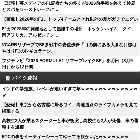
【悲報】英メディアのF1記者たちの多くが2026前半戦を終えて鈴鹿
とスパをワーストレースに...
【画像】2026年のF1、トップ4チームとそれ以外の差がガチでエグい
F1が2028年の開催地として協議中の場所：ホッケンハイム、タイ、
南アフリカ、アルゼンチン...
VCARBリザーブでSF参戦中の岩佐歩夢「目の前にある大きな目標は
やはりF1のレギュラーシ...
フジテレビ「2026 FORMULA1 サマーブレイクSP」を明日（8月9
日）から12日間...
バイク速報
インドの暴走族、レベルが違いすぎて草ｗｗｗｗｗｗｗｗｗｗｗｗｗ
ｗ
【悲報】東京から名古屋に帰るワイ、高速道路のライブカメラを見て
絶望する
高校生2人が乗るスクーターと車が衝突し高校生ら2人が死傷、車の運
転手を逮捕
ETCの事をイーティーシーってゆってる奴がいたｗｗｗｗｗｗｗ