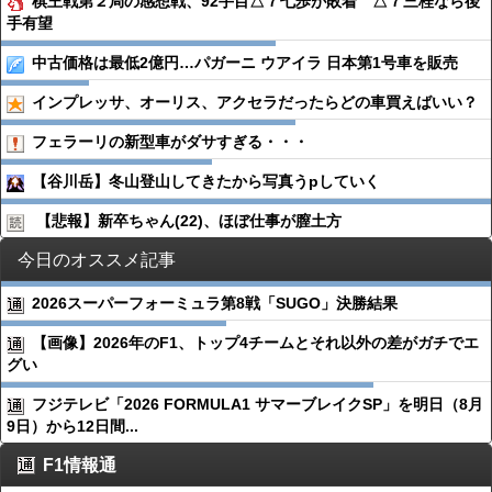
棋王戦第２局の感想戦、92手目△７七歩が敗着 △７三桂なら後
手有望
中古価格は最低2億円…パガーニ ウアイラ 日本第1号車を販売
インプレッサ、オーリス、アクセラだったらどの車買えばいい？
フェラーリの新型車がダサすぎる・・・
【谷川岳】冬山登山してきたから写真うpしていく
【悲報】新卒ちゃん(22)、ほぼ仕事が膣土方
今日のオススメ記事
2026スーパーフォーミュラ第8戦「SUGO」決勝結果
【画像】2026年のF1、トップ4チームとそれ以外の差がガチでエ
グい
フジテレビ「2026 FORMULA1 サマーブレイクSP」を明日（8月
9日）から12日間...
F1情報通