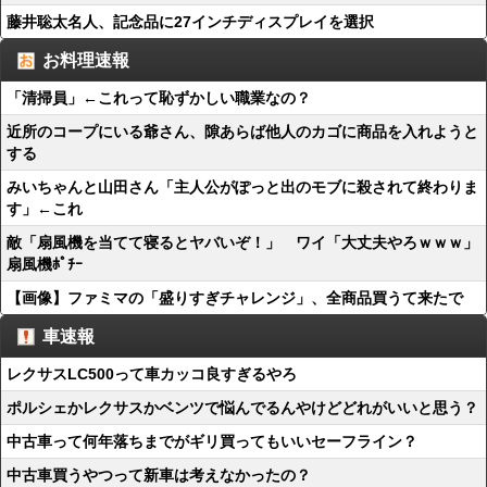
藤井聡太名人、記念品に27インチディスプレイを選択
お料理速報
「清掃員」←これって恥ずかしい職業なの？
近所のコープにいる爺さん、隙あらば他人のカゴに商品を入れようと
する
みいちゃんと山田さん「主人公がぽっと出のモブに殺されて終わりま
す」←これ
敵「扇風機を当てて寝るとヤバいぞ！」 ワイ「大丈夫やろｗｗｗ」
扇風機ﾎﾟﾁｰ
【画像】ファミマの「盛りすぎチャレンジ」、全商品買うて来たで
車速報
レクサスLC500って車カッコ良すぎるやろ
ポルシェかレクサスかベンツで悩んでるんやけどどれがいいと思う？
中古車って何年落ちまでがギリ買ってもいいセーフライン？
中古車買うやつって新車は考えなかったの？