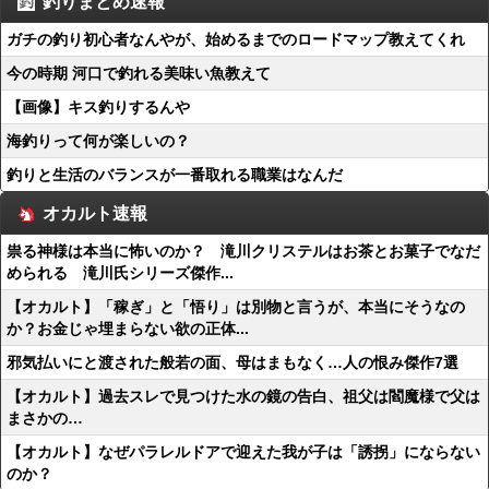
釣りまとめ速報
ガチの釣り初心者なんやが、始めるまでのロードマップ教えてくれ
今の時期 河口で釣れる美味い魚教えて
【画像】キス釣りするんや
海釣りって何が楽しいの？
釣りと生活のバランスが一番取れる職業はなんだ
オカルト速報
祟る神様は本当に怖いのか？ 滝川クリステルはお茶とお菓子でなだ
められる 滝川氏シリーズ傑作...
【オカルト】「稼ぎ」と「悟り」は別物と言うが、本当にそうなの
か？お金じゃ埋まらない欲の正体...
邪気払いにと渡された般若の面、母はまもなく…人の恨み傑作7選
【オカルト】過去スレで見つけた水の鏡の告白、祖父は閻魔様で父は
まさかの…
【オカルト】なぜパラレルドアで迎えた我が子は「誘拐」にならない
のか？