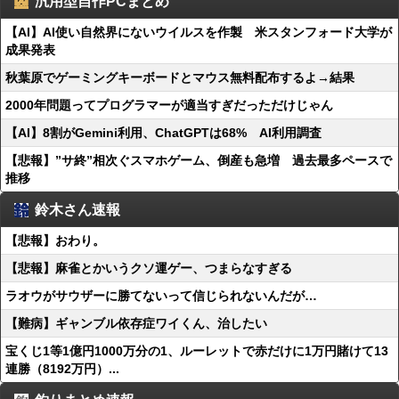
汎用型自作PCまとめ
【AI】AI使い自然界にないウイルスを作製 米スタンフォード大学が
成果発表
秋葉原でゲーミングキーボードとマウス無料配布するよ→結果
2000年問題ってプログラマーが適当すぎだっただけじゃん
【AI】8割がGemini利用、ChatGPTは68% AI利用調査
【悲報】”サ終”相次ぐスマホゲーム、倒産も急増 過去最多ペースで
推移
鈴木さん速報
【悲報】おわり。
【悲報】麻雀とかいうクソ運ゲー、つまらなすぎる
ラオウがサウザーに勝てないって信じられないんだが…
【難病】ギャンブル依存症ワイくん、治したい
宝くじ1等1億円1000万分の1、ルーレットで赤だけに1万円賭けて13
連勝（8192万円）...