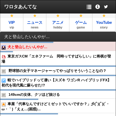
ワロタあんてな
VIP
ニュース
アニメ
ゲーム
YouTube
vip
news
hobby
game
story
犬と登山したいんやが…
犬と登山したいんやが…
東京ガスCM「エネファーム 同時ってすばらしい」に将棋が登
場
野球部の女子マネージャーってやっぱりそういうことなの？
軽でハイブリッドって凄い【スズキ ワゴンR ハイブリッドFX】
初代を現代風に蘇らせた!?
149cmの女体、クソほど抜ける
車屋「代車なんですけどミゼットでいいですか？」彡(ﾟ)(ﾟ)(´・
ω・｀)「えぇ…(困惑)...