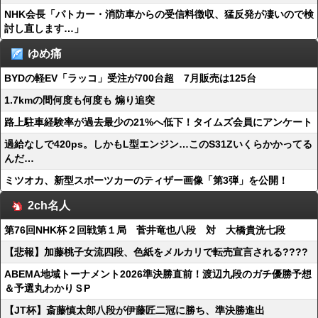
NHK会長「パトカー・消防車からの受信料徴収、猛反発が凄いので検
討し直します…」
ゆめ痛
BYDの軽EV「ラッコ」受注が700台超 7月販売は125台
1.7kmの間何度も何度も 煽り追突
路上駐車経験率が過去最少の21%へ低下！タイムズ会員にアンケート
過給なしで420ps。しかもL型エンジン…このS31Zいくらかかってる
んだ…
ミツオカ、新型スポーツカーのティザー画像「第3弾」を公開！
2ch名人
第76回NHK杯２回戦第１局 菅井竜也八段 対 大橋貴洸七段
【悲報】加藤桃子女流四段、色紙をメルカリで転売宣言される????
ABEMA地域トーナメント2026準決勝直前！渡辺九段のガチ優勝予想
＆予選丸わかりＳP
【JT杯】斎藤慎太郎八段が伊藤匠二冠に勝ち、準決勝進出