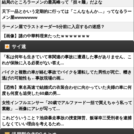
結局のところラーメンの最高峰って「担々麺」だよな
天下一品とかいう定期的に行っては「こんなもんか…」ってなるラー
メン屋wwwwwww
ラーメン屋でラストオーダー5分前に入店するの迷惑？
【画像】謎の中華料理来たったｗｗｗｗｗｗｗ
サイ速
「私は何年も生きていて車関連の事故に遭遇した事がありません、こ
れが保険に入る必要がない答え...
バイクと複数の車が絡む事故でバイクを運転してた男性が死亡、轢き
逃げの可能性も←事故現場の画...
【恐怖】東名高速で結婚式の衣装合わせに向かっていた夫婦の車に何
度も何度も追突した60歳の男...
女性インフルエンサー「20歳でアルファード一括で買えちゃう私って
素敵」→画像にアレが写って...
これどういうこと？池袋暴走事故の捜査陣営、飯塚幸三受刑者を逮捕
しなくていい理由を考えるため...