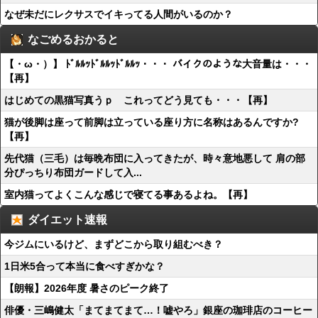
なぜ未だにレクサスでイキってる人間がいるのか？
なごめるおかると
【・ω・）】 ﾄﾞﾙﾙｯﾄﾞﾙﾙｯﾄﾞﾙﾙｯ・・・ バイクのような大音量は・・・
【再】
はじめての黒猫写真うｐ これってどう見ても・・・【再】
猫が後脚は座って前脚は立っている座り方に名称はあるんですか?
【再】
先代猫（三毛）は毎晩布団に入ってきたが、時々意地悪して 肩の部
分ぴっちり布団ガードして入...
室内猫ってよくこんな感じで寝てる事あるよね。【再】
ダイエット速報
今ジムにいるけど、まずどこから取り組むべき？
1日米5合って本当に食べすぎかな？
【朗報】2026年度 暑さのピーク終了
俳優・三嶋健太「まてまてまて…！嘘やろ」銀座の珈琲店のコーヒー