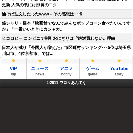
更新 人気の裏には卵黄のコク...
油そば注文したったwww→その感想は･･･⁉
銀シャリ・橋本「映画館でなんでみんなポップコーン食べたいんです
か」「一番いいときにカシャカ...
ヒコロヒー コンビニで割引おにぎりは〝絶対買わない〟理由
日本人が減り「外国人が増えた」市区町村ランキング･･･5位は埼玉県
川口市、4位京都市、では...
VIP
ニュース
アニメ
ゲーム
YouTube
vip
news
hobby
game
story
©2011
ワロタあんてな