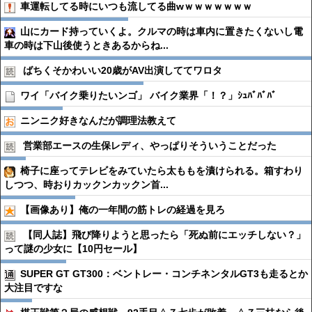
車運転してる時にいつも流してる曲wｗｗｗｗｗｗｗ
山にカード持っていくよ。クルマの時は車内に置きたくないし電
車の時は下山後使うときあるからね...
ばちくそかわいい20歳がAV出演しててワロタ
ワイ「バイク乗りたいンゴ」 バイク業界「！？」ｼｭﾊﾞﾊﾞﾊﾞ
ニンニク好きなんだが調理法教えて
営業部エースの生保レディ、やっぱりそういうことだった
椅子に座ってテレビをみていたら太ももを漬けられる。箱すわり
しつつ、時おりカックンカックン首...
【画像あり】俺の一年間の筋トレの経過を見ろ
【同人誌】飛び降りようと思ったら「死ぬ前にエッチしない？」
って謎の少女に【10円セール】
SUPER GT GT300：ベントレー・コンチネンタルGT3も走るとか
大注目ですな