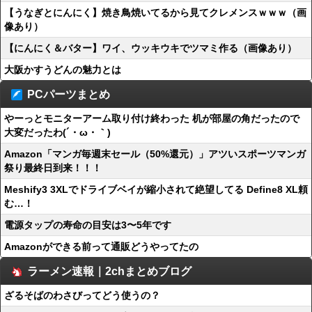
【うなぎとにんにく】焼き鳥焼いてるから見てクレメンスｗｗｗ（画
像あり）
【にんにく＆バター】ワイ、ウッキウキでツマミ作る（画像あり）
大阪かすうどんの魅力とは
PCパーツまとめ
やーっとモニターアーム取り付け終わった 机が部屋の角だったので
大変だったわ(´・ω・｀)
Amazon「マンガ毎週末セール（50%還元）」アツいスポーツマンガ
祭り最終日到来！！！
Meshify3 3XLでドライブベイが縮小されて絶望してる Define8 XL頼
む…！
電源タップの寿命の目安は3〜5年です
Amazonができる前って通販どうやってたの
ラーメン速報｜2chまとめブログ
ざるそばのわさびってどう使うの？