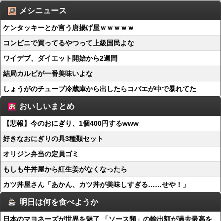
メシニュース
ケンタッキーとか言う唐揚げ屋ｗｗｗｗｗ
コンビニで買ってるやつって上級国民よな
ワイデブ、ダイエット開始から2週間
結局カルビが一番美味いよな
しょうがのチューブ冷蔵庫から出したらコバエが中で暴れてた
おいしいまとめ
【悲報】今のおにぎり、1個400円するwww
好きなおにぎりの具3種類セット
オリジン弁当の定員ゴミ
もしも牛丼屋から紅生姜がなくなったら
カツ丼屋さん「あかん、カツ丼が美味しすぎる……せや！」
明日は何を食べようか
日本のマヨネーズが世界を魅了 「ソース類」の輸出額が過去最高を