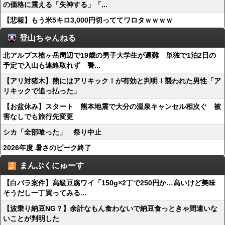
の価格に震える「失神する」「...
【悲報】もう米5キロ3,000円切っててワロタｗｗｗｗ
登山ちゃんねる
北アルプス槍ヶ岳周辺で19歳の男子大学生が遭難 単独で1泊2日の
予定で入山も連絡取れず 警...
【アリ対猪木】熊にはアリキック！が有効と判明！襲われた男性「ア
リキックで追っ払った」
【お盆休み】スタート 熊本地震で大分の温泉キャンセル相次ぐ 被
害なしでも旅行先変更
シカ「全部喰った」 祭り中止
2026年度 暑さのピーク終了
まんぷくにゅーす
【白バラ案件】高級豆腐ワイ「150g×2丁で250円か…高いけど美味
そうだし一丁買ってみる...
【波乗り納豆NG？】余計なもん食わないで納豆食っときゃ間違いな
いことが判明した