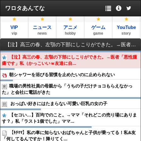
ワロタあんてな
VIP
ニュース
アニメ
ゲーム
YouTube
vip
news
hobby
game
story
【泣】高三の春、左顎の下部にしこりができた。→医者「悪性腫瘍です」私（かっこいいｗ友達に自慢しよｗ）とか思ってたら、壮絶な闘病生活が待っていて…
【泣】高三の春、左顎の下部にしこりができた。→医者「悪性腫
瘍です」私（かっこいいｗ友達に自...
朝シャワーを浴びる習慣を止めたいのに止められない
職場の男性社員の母親から「うちの子だけチョコもらえなかっ
た」と会社に電話がきた
おっぱい好きにはたまらない可愛い巨乳の女の子
【セコい…】百均でのこと。→ママ「それどこの売り場にありま
す？」私「ラスト1個でした」ママ...
【ｷﾁﾏﾏ】私の車に知らないおばちゃんと子供が乗ってる！私&友
「何してるんですか！降りてく...