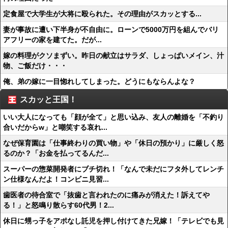
定食屋で大学生が大将に殴られた。その理由がスカッとする...
妻が事故に遭い下半身が不自由に。ローンで5000万円を組んでバリ
アフリーの家を建てた。だが...
嫁の料理がクソまずい。昨日の献立はサラダ、しょっぱいメイン、汁
物、ご飯だけ・・・
俺、弟の嫁に一目惚れしてしまった。どうにもならんよな？
スカッと王国！
いい大人になっても「顔が全て」と思い込み、友人の離婚を「不釣り
合いだからw」と嘲笑する哀れ...
なぜ保育園は「仕事終わりの買い物」や「休日の預かり」に厳しく怒
るのか？「お金を払ってるんだ...
スーパーの惣菜開発者にブチ切れ！「なんで未だにフタ外してレンチ
ン仕様なんだよ！コンビニ見習...
歯医者の待合室で「抜歯と言われたのに痛みが消えた！訴えてや
る！」と怒鳴り散らす60代男！2...
休日に甥っ子をアポなし託児を押し付けてきた兄嫁！「テレビでも見