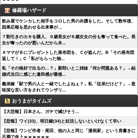
修羅場ハザード
飲み屋でケンカした相手をコロした男の弁護をした。そして数年後、
因果応報を思わせる出来事が…
７割引きのカキを購入、９歳長女が６歳次女の分も奪って食べた。長
女が奪ったのが悪いんだから弁...
ＡママがＢにプレゼントした座布団を、Ｃが盗んだ。B「その座布団
返して！」C「私がもらった物...
私「その格好で出るの…？」新郎いとこ姉妹「何か問題ある？」→結
婚式当日に感じた違和感が最後...
義弟嫁「駅で男の人と一緒でしたよねぇ？」私「従弟だけど？」→意
味深な言い方をされてウンザリ...
おうまがタイムズ
【大悲報】日本さん、ガチで滅びそう…
【悲報】ワイ(33)、明日嫁(34)と妊活しないといけなくて辛い
【悲報】ワンピ作者・尾田、他の人と同じ「漫画家」という肩書きに
不満で炎上ｗｗｗｗｗｗ