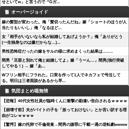
せといてw」と言うので『Gガ...
オーバージョイド
嫁の髪型が変わった。俺「髪切ったんだね」嫁「ショートのほうが人
当たりもいいし」俺「なるほど...
女「相手がいないなら私が結婚してあげようか？」俺「ありがとう
(一生独身なのは嫌だからな…)...
男性恐怖症だったの嫁をサルの様に求めまくった結果は……..
間男「旦那と別れて俺と結婚してよ」嫁「うーん…」間男(強行突破
してやる！) → 嫁「あ...
Wフリン相手にフラれた。口実を作って1人でネカフェで号泣して
る。明日は三者面談があるから早...
気団まとめ噫無情
【悲報】40代女性社員が臨時くんに衝撃の勘違い告白されるｗｗｗｗ
【崩壊寸前】夫がバイトの子を「放っておけない」とか言い訳する理
由がコレｗｗｗｗ
【驚愕】嫁の托卵で不倫発覚→間男の謝罪に千載一遇の逆転劇wwww