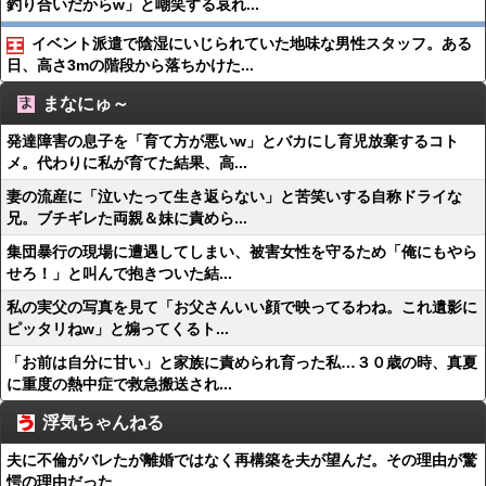
釣り合いだからw」と嘲笑する哀れ...
イベント派遣で陰湿にいじられていた地味な男性スタッフ。ある
日、高さ3mの階段から落ちかけた...
まなにゅ～
発達障害の息子を「育て方が悪いw」とバカにし育児放棄するコト
メ。代わりに私が育てた結果、高...
妻の流産に「泣いたって生き返らない」と苦笑いする自称ドライな
兄。ブチギレた両親＆妹に責めら...
集団暴行の現場に遭遇してしまい、被害女性を守るため「俺にもやら
せろ！」と叫んで抱きついた結...
私の実父の写真を見て「お父さんいい顔で映ってるわね。これ遺影に
ピッタリねw」と煽ってくるト...
「お前は自分に甘い」と家族に責められ育った私…３０歳の時、真夏
に重度の熱中症で救急搬送され...
浮気ちゃんねる
夫に不倫がバレたが離婚ではなく再構築を夫が望んだ。その理由が驚
愕の理由だった