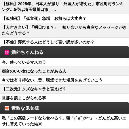
【移民】2025年、日本人が減り「外国人が増えた」市区町村ランキ
ング…5位は埼玉県川口市、...
【孤独死】「孤立死」急増 お前らは大丈夫？
【人付き合い】「明日ひま？」 知り合いから唐突なメッセージがき
たらどうする？
【不倫】浮気する人はどうして言い訳が多いのか？
婚外ちゃんねる
今、使っているマスカラ
都合のいい女になったことがある人
今では有り得ない…昔、喫煙できた場所をあげていこう
【二次元】クズなキャラと言えば？
旦那を羨ましがられる事
素敵な鬼女様
私「この高級フードなら食べる？」猫「(ﾟдﾟ)ｳﾏｰ」→どんどん高いエ
サに替えていった結果...