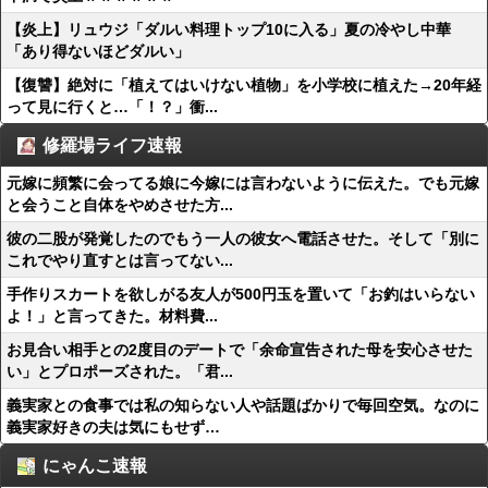
【炎上】リュウジ「ダルい料理トップ10に入る」夏の冷やし中華
「あり得ないほどダルい」
【復讐】絶対に「植えてはいけない植物」を小学校に植えた→20年経
って見に行くと…「！？」衝...
修羅場ライフ速報
元嫁に頻繁に会ってる娘に今嫁には言わないように伝えた。でも元嫁
と会うこと自体をやめさせた方...
彼の二股が発覚したのでもう一人の彼女へ電話させた。そして「別に
これでやり直すとは言ってない...
手作りスカートを欲しがる友人が500円玉を置いて「お釣はいらない
よ！」と言ってきた。材料費...
お見合い相手との2度目のデートで「余命宣告された母を安心させた
い」とプロポーズされた。「君...
義実家との食事では私の知らない人や話題ばかりで毎回空気。なのに
義実家好きの夫は気にもせず…
にゃんこ速報