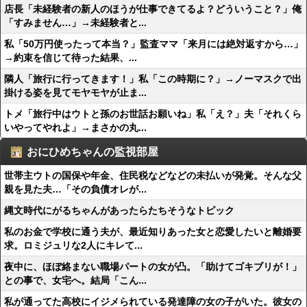
店長「未経験者の新人のほうが仕事できてるよ？どういうこと？」俺
「すみません…」→未経験者と...
私「50万円使ったって本当？」監査ママ「来月には絶対返すから…」
→約束を信じて待った結果、...
隣人「旅行に行ってきます！」私「この時期に？」→ノーマスクで出
掛ける姿を見てモヤモヤが止ま...
トメ「旅行中はウトと孫のお世話お願いね」私「え？」夫「それくら
いやってやれよ」→まさかの丸...
おにひめちゃんの監視部屋
世帯主ウトの国保や年金、住民税などなどの未払いが発覚。そんな父
親を見た夫…「その負債オレが...
縄文時代にがるちゃんがあったらたちそうなトピック
私のお金で学校に通う夫が、最近知りあった女と恋愛したいと離婚要
求。ロミジュリな2人にキレて...
夜中に、ほぼ絡まない職場パートの女が凸。「助けてゴキブリが！」
との事で、女宅へ。結局「こん...
私が通ってた高校にイジメられている発達障の女の子がいた。彼女の