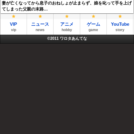
妻が亡くなってから息子のおねしょが止まらず、娘を叱って手を上げ
てしまった父親の末路…
VIP
ニュース
アニメ
ゲーム
YouTube
vip
news
hobby
game
story
©2011
ワロタあんてな