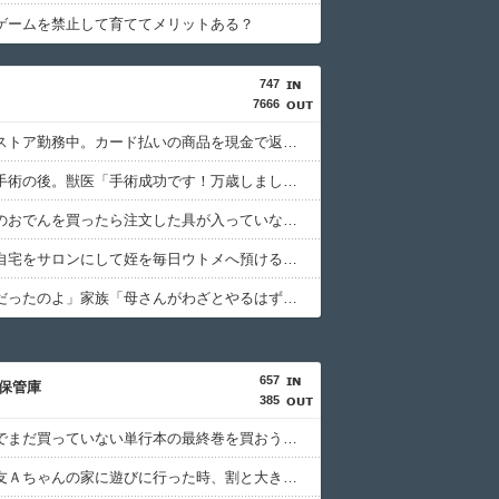
ゲームを禁止して育ててメリットある？
747
7666
ドラッグストア勤務中。カード払いの商品を現金で返金してほしいと言い張る女性客。断っても引き下がらず、その後まさかの展開に…
猫の避妊手術の後。獣医「手術成功です！万歳しましょう」私「ばんざーい！」→安心した直後、思わぬ出来事が待っていて…
コンビニのおでんを買ったら注文した具が入っていなかった。尋常でなくムカついたので店員に...
義兄嫁が自宅をサロンにして姪を毎日ウトメへ預ける生活に。数年後、そのツケが一気に回ってきて…
母「事故だったのよ」家族「母さんがわざとやるはずない」→嫁が毒を飲まされ子どもを失ったのに信じてもらえず…
657
保管庫
385
大型書店でまだ買っていない単行本の最終巻を買おうとしたら最新刊が売り場になかった。
初めて親友Ａちゃんの家に遊びに行った時、割と大き目な飾り棚にみっちり人形が飾られてた。