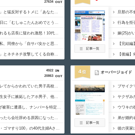
27634
家購入に「ダメダメ！」と猛反対するトメに「あなたの家じゃありません」と言い放った結果→激怒したトメが自ら〇〇を口にして最高の展開へｗｗｗｗｗｗ
38歳マザコン夫の誕生日に「むしゅこたんおめでとう！」と義実家を飾り付ける超過干渉トメ！ご近所さんを招待してあげたら、38歳メタボ夫が登場して近所のおじいさんが大爆発する事態に
ロッカーの現金が盗まれるも店長に疑われ激怒！10代キャバ嬢の私、自力でロッカー内にカメラを仕掛けて犯人を特定したら同僚の女だった…警察へ行くと言って止められ、加害者に泣かれながら大揉めして・・・
悪口回避＆一人好きの私、同僚から「自サバ女かと思ってた」と言われモヤモヤ…「全然違った～」と言われるも、気になって夜も眠れない私はどこがサバサバ？←ネチネチ気にしてる時点で自サバじゃない
「嫁子の料理は未熟ね」とネチネチ攻撃してくる自称料理自慢のトメ。かばわない旦那とトメの台所を壊滅させるDQN返しを仕掛けて実家に脱出←かばわない旦那も一緒に痛い目見ろ
4922
4
オーバージョイド
20863
電車内で好きな子がバレてからかわれていた男子高校生、見かねた友人が「人を好きになって何が悪いんだよ」と参考書を読みながら淡々と話してた←カッコ良すぎだろ
自分より才能ある同級生女子に嫉妬したアホ男子、他校や先輩にデマを吹聴して「大学進学を阻止する」と進路を潰そうと企んでるらしい
知人Aが卑劣なひき逃げ被害に遭遇し、ナンバーを特定しても犯人を捕まえられない警察への怒りと、その話を聞いて「逃げた方が得じゃん」と言い放ったBの神経がわからん
元同僚との飲み会に行ったら会社辞める原因になったパワハラ上司がいてブチ切れそう！「俺が鍛えたから出世したんだろ奢れ」とか何様のつもりだ？
職場にいる「仕事ゼロ・ゴマすり100」の40代主婦Aさん、業務は「無理ですぅ」と拒否するのに他人に嫌われたくてヨイショとお菓子配りだけ全力すぎる