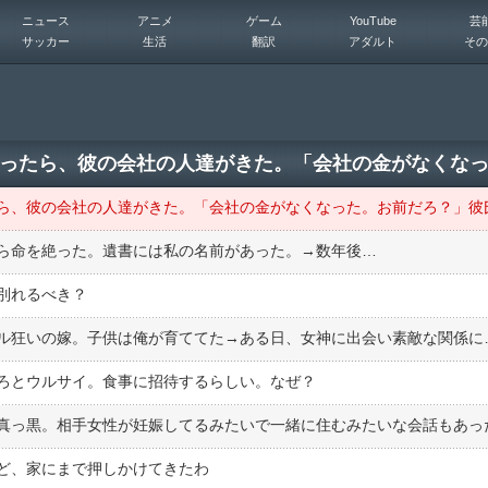
ニュース
アニメ
ゲーム
YouTube
芸
サッカー
生活
翻訳
アダルト
その
ら命を絶った。遺書には私の名前があった。→数年後…
別れるべき？
ろとウルサイ。食事に招待するらしい。なぜ？
ど、家にまで押しかけてきたわ