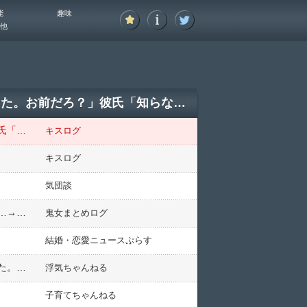
能
趣味
他
【ムリ！】彼氏の家に泊まりに行ったら、彼の会社の人達がきた。「会社の金がなくなった。お前だろ？」彼氏「知らないです」→結果。
【ムリ！】彼氏の家に泊まりに行ったら、彼の会社の人達がきた。「会社の金がなくなった。お前だろ？」彼氏「知らないです」→結果。
キスログ
キスログ
気団談
【不倫再婚】育児家事放棄でギャンブル狂いの嫁。子供は俺が育ててた→ある日、女神に出会い素敵な関係に…→嫁と離婚したが親権は取られた…
鬼女まとめログ
結婚・恋愛ニュースぷらす
旦那が浮気してるみたい。携帯見たら真っ黒。相手女性が妊娠してるみたいで一緒に住むみたいな会話もあった。どうしよう？別れたくないしどうしたらいいか分らない
浮気ちゃんねる
子育てちゃんねる