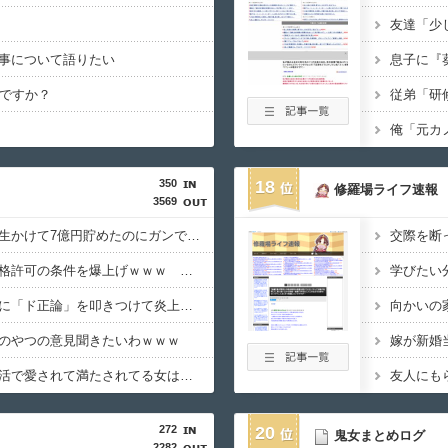
事について語りたい
いですか？
350
18
修羅場ライフ速報
3569
【悲報】桐谷さん「人生かけて7億円貯めたのにガンで死ぬかも。もっと素直に遊べばよかった…」
【悲報】日本、永住資格許可の条件を爆上げｗｗｗ 外国人さん「もう日本ええわ・・」
【悲報】有吉、一般人に「ド正論」を叩きつけて炎上ｗｗｗｗｗｗｗｗ
のやつの意見聞きたいわｗｗｗ
【本音】女の子「実生活で愛されて満たされてる女は『SNSに自撮り』しない」
272
20
鬼女まとめログ
2282