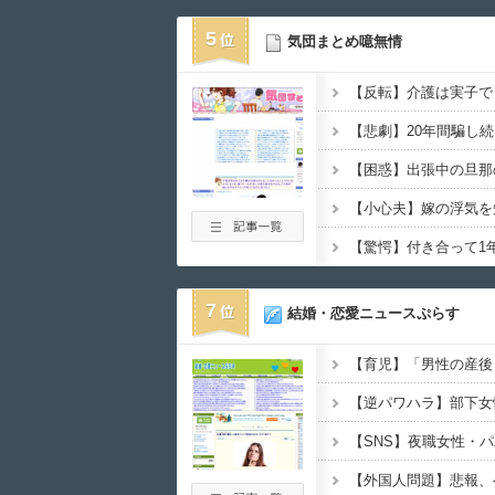
5
気団まとめ噫無情
7
結婚・恋愛ニュースぷらす