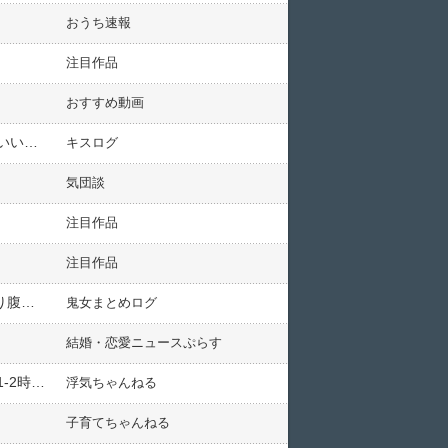
おうち速報
注目作品
おすすめ動画
【いい話】義父が亡くなった。→夫、義弟「笑顔の写真がひとつもない。遺影どうしよう…」→私が「これがいいと思う」って見せたら夫と義弟が泣いた。
キスログ
気団談
注目作品
注目作品
【修羅場】古くからの友人（♂）に妊娠報告→女「あなたの旦那の恋人です（傘をｽﾗｯ」→とっさに顔をﾌﾞﾝ殴り腹を蹴ｶﾞﾝ！
鬼女まとめログ
結婚・恋愛ニュースぷらす
嫁が新幹線で相席になった自称デザイナーの初老男と携帯番号を交換して絵を貰う約束をしていた。新幹線の1-2時間の会話で男に携帯番号を教える嫁に苛立つわ…
浮気ちゃんねる
子育てちゃんねる