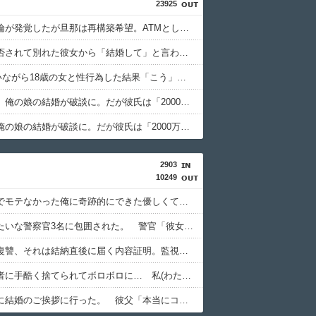
23925
旦那の不倫が発覚したが旦那は再構築希望。ATMとして優秀だが私は絶対に離婚したい
行為を拒否されて別れた彼女から「結婚して」と言われ受け入れた。だがこの女、ヤバい女。
嫁(25)がいながら18歳の女と性行為した結果「こう」なった・・・
【完結編】俺の娘の結婚が破談に。だが彼氏は「2000万の土地」を購入。こじれた二人は想像以上の修羅場に
【後編】俺の娘の結婚が破談に。だが彼氏は「2000万の土地」を購入。こじれた二人は想像以上の修羅場に
2903
10249
ブサイクでモテなかった俺に奇跡的にできた優しくて可愛い彼女と結婚！…する直前、彼女妹のせいで想定外すぎる事態になってしまったんだが………？
ヤクザみたいな警察官3名に包囲された。 警官「彼女と結婚を前提に付き合わないか？」俺「！？」警官「悪い子じゃないぞ」 俺（さすがにNOとは言えないだろ…）結果……….
ウワキの復讐、それは結納直後に届く内容証明。監視されていたとしか思えないほど絶妙なタイミング。まさに青天の霹靂だった 「えらい人を敵に回してしまった………」
弟が婚約者に手酷く捨てられてボロボロに… 私(わたしが制裁してやりたいけど弟のケアで精一杯だ…) → しかし2年後、まさかの復讐のチャンス。姉が捨て身の一撃をかましたが………
彼の実家に結婚のご挨拶に行った。 彼父「本当にコイツでいいの？」彼「なんだよ！結婚に反対なのか！？」彼母「落ち着きなさい！（私）さん、実は息子はね…」 まさかの真実は………