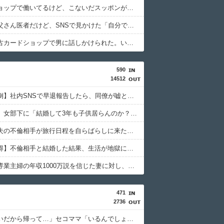
ペットショップで働いてるけど、こないだスッポンが入荷した。
うちのお父さん医者だけど、SNSで見かけた「自分で施術した部分しか見てない医師」そっくり。
彼女が中古カードショップで男に話しかけられた。いきなり彼女の持ち歩いてたカードを品定めしだしたらしく…
590
14512
【マジ面倒】社内SNSで早退報告したら、同僚が嘘と決めつけてくる理由がコレｗｗｗｗ
【ヤバイ】女部下に「結婚して3年も子供居らんのか？」と問い詰めた結果ｗｗｗｗ
【地雷】夫の不倫相手が旅行日程を自らばらしに来た結果ｗｗｗｗ
【自業自得】不倫相手と結婚した結果、生活が地獄に…その理由がコレｗｗｗｗ
【自爆】専業主婦の年収1000万説を信じた妻に対し、クレームを入れ続けた旦那の末路がこちらｗｗｗｗ
471
2736
私「お願いだから帰って…」セコママ「いるんでしょ？」→玄関をガチャガチャされ、警察を呼ぶ事態になって…