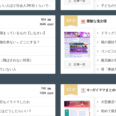
【結婚】「今の若者はいい人ほど社会人3年目くらいで大学の恋人とかと結婚し、恋愛市場には一切出てこない」という投稿に共感の声
子どもの
814
10
素敵な鬼女様
1645
溜まっているもの【しなさい】
物出来ない←どこにする？
（飛ばされない対策）
ていない人
742
12
キ○ガイママまとめ
7329
日もイライラしたわ
にはどうしたらいい？