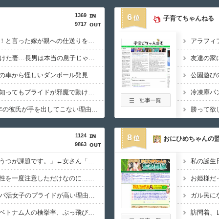
1369
6
子育てちゃんねる
9717
【反転】介護は実子で！と言った嫁が親への仕送りを家計から要求、その理由が…ｗｗｗｗ
【悲劇】20年間騙し続けた妻…長男は本当の息子じゃなかった。その真実があまりにも衝撃的すぎた結果…
【困惑】出張中の旦那の車から怪しいダンボール発見！見たらアレが…
【小心夫】嫁の浮気を知ってもプライドが邪魔で動けない。自力で解決できるか？wwww
【驚愕】付き合って1年の彼氏が手を出してこない理由がコレｗｗｗｗ
1124
8
おにひめちゃんの
9863
【育児】「男性の産後うつが課題です。」←女さん「は？」
私の誕生
【逆パワハラ】部下女性を一度注意しただけなのに…逆パワハラで27年勤めた会社を去った男性の壮絶な1年
【SNS】夜職女性・パパ活女子のプライドが高い理由って何？
ガル民に
【外国人問題】悲報、ベトナム人の検挙率、ぶっ飛びまくりだった…
訪問着、