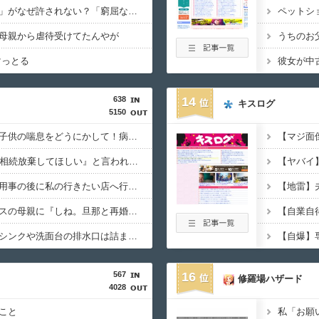
松のや「ママ応援企画」がなぜ許されない？「窮屈な世の中」に住む不幸、「尊重し合える社会」は遠ざかる一方
母親から虐待受けてたんやが
マっとる
638
14
キスログ
5150
真夜中、隣人ママが『子供の喘息をどうにかして！病院勤めの旦那を出せ！』と押しかけてきて・・・
義父の49日、義母に『相続放棄してほしい』と言われた夫。あっさり同意した理由を問い詰めたら・・・
外出時、夫も同意して用事の後に私の行きたい店へ行く予定だった。だが用事が終わると『興味ない』と言い出して不機嫌に・・・
学習参観中、同じクラスの母親に『しね。旦那と再婚して息子は私の子にする』と言われて・・・
自称潔癖の彼女。だがシンクや洗面台の排水口は詰まり、便座の裏も汚れたままで・・・
567
16
修羅場ハザード
4028
こと