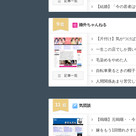
9
婚外ちゃんねる
【片付け】気がつけば
一生この店でしか買い
毛染めをやめた人
自転車乗るときの帽子
人間関係あまり苦労し
11
気団談
【嗚咽】元嗚咽・・今
嫁をもう1回惚れさす