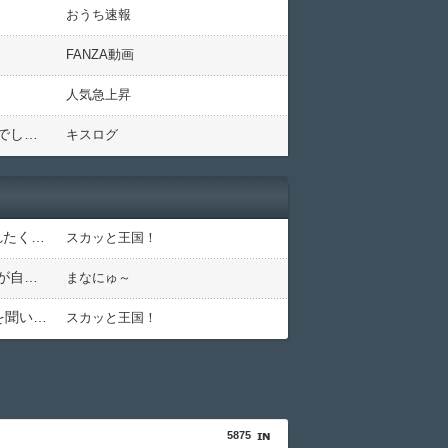
おうち速報
FANZA動画
人気急上昇
私「話し方こわいよ…前は優しかったのに…」彼「これが素なんだけど…」→慣れない限りは結婚できないのでしょうか？
キスログ
職場にいる「仕事ゼロ・ゴマすり100」の40代主婦Aさん、業務は「無理ですぅ」と拒否するのに他人に嫌われたくてヨイショとお菓子配りだけ全力すぎる
スカッと王国！
家購入に「ダメダメ！」と猛反対するトメに「あなたの家じゃありません」と言い放った結果→激怒したトメが自ら〇〇を口にして最高の展開へｗｗｗｗｗｗ
まなにゅ～
知人Aが卑劣なひき逃げ被害に遭遇し、ナンバーを特定しても犯人を捕まえられない警察への怒りと、その話を聞いて「逃げた方が得じゃん」と言い放ったBの神経がわからん
スカッと王国！
5875