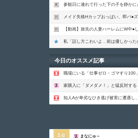
参観日に連れて行った下の子を静かに
メイド失格Hカップおっぱい、即パ●︎
【動画】旅先の人妻ハーレムにW中●︎
今日のオススメ記事
1
まなにゅ～