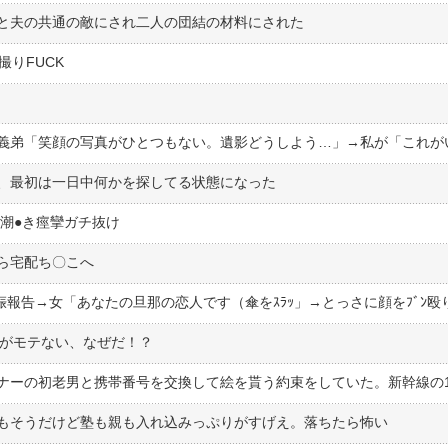
と夫の共通の敵にされ二人の団結の材料にされた
撮りFUCK
、最初は一日中何かを探してる状態になった
潮●︎き痙攣ガチ抜け
ら宅配ち〇こへ
男がモテない、なぜだ！？
もそうだけど塾も親も入れ込みっぷりがすげえ。落ちたら怖い