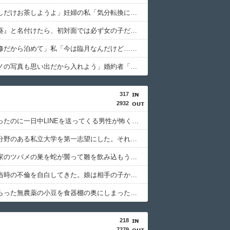
友達「少しだけお茶しようよ」妊婦の私「気分転換になるなら…」→帰宅してから思わぬ異変が起きて…
息子に『葵』と名付けたら、初対面では必ず女の子だと思われる。同じ名前でも避けられなかった勘違いとは…
従弟「研修だから泊めて」私「今は臨月なんだけど…」→断りきれず了承したら、さらに図々しい要求まで飛び出して…
俺「元カノの写真も思い出だから入れよう」婚約者「結婚やめる！」→結婚式で使うアルバム選びで大失敗して...
317
2932
交際を断ったのに一日中LINEを送ってくる男性が怖くなって友人に相談した。すると「障がい者だからって断るとか軽蔑する」と言われて…
学びたい分野のある私立大学を第一志望にした。それを担任に伝えたら「お前の言う学問なんてやりたいなんて頭がおかしい！」と怒鳴られ…
向かいの家のツバメの巣を蛇が襲って雛を飲み込もうとした。すると向かいの家の長女が園芸用支柱で蛇を巻き取り…
嫁が新婚当時の不倫を自白してきた。娘は相手の子かもしれないそうで俺と娘が他人なら男女の関係になるかもしれないと不安だったそうで…
友人にもらった無農薬の小豆を食器棚の奥にしまった。それを忘れたまま半年が経ったある日、棚からガサガサ音がして…
218
7279