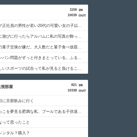
1159
10039
アラフィフ正社員の男性が若い20代の可愛い女の子以外には挨拶をしない
友達の家に遊びに行ったらアルバムに私の写真が飾ってあった。しかも私が知らない写真
公園遊びの菓子交換が嫌だ。大人数だと菓子食べ放題みたいになっちゃって身体にも歯にも良くないし最悪
冷凍庫パンパン問題がずっと付きまとっている。ふるさと納税も頼みたいけれど入れる場所がない
勝って欲しいスポーツの試合って私が見ると負けることがすごく多い気がしてる
821
監視部屋
10338
日に旦那飲みに行く
お姫様だっこを夢見る肥満な私、プールである子供達に「肥満！」「肥満だ！」と騒がれた。それは慣れてるので別にいいが……その後→
なって思ったこと
レンタル？購入？