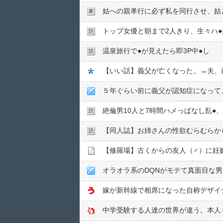
姑への親孝行に必ず私を同行させ、姑
トップ女優と朝まで2人きり、生々ハ●︎
温泉旅行で●︎が見えたら即3P中●︎し
５年ぐらい前に義父が認知症になって
絶倫男10人と7時間ハメっぱなし乱●︎、
【同人誌】お姉さんの性欲むらむらか
オラオラ系のDQNがモテて真面目な
中学受験する人達の世界が違う。本人