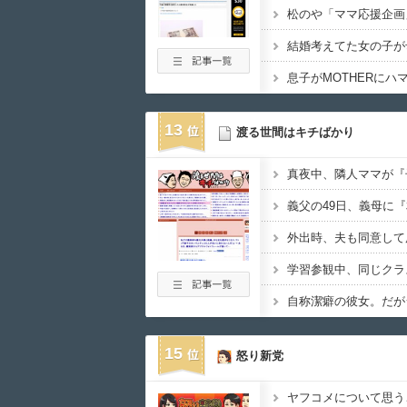
結婚考えてた女の子が
息子がMOTHERにハ
13
渡る世間はキチばかり
15
怒り新党
ヤフコメについて思う