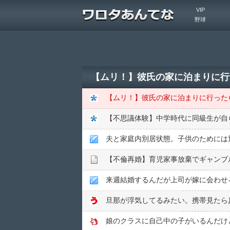
VIP
野球
【不思議体験】中学時代に同級生が自
夫と家庭内別居状態。子供のためには
来週結婚するんだが上司が嫁に会わせ
娘のクラスに自己中の子がいるんだけ