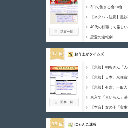
3口で飽きる食べ物
【ネタバレ注意】黒執
40代の転職って厳し
恋愛の逆転劇
17
おうまがタイムズ
東京で「車いらん」派
19
にゃんこ速報