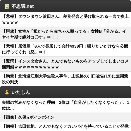
不思議.net
【悲報】ダウンタウン浜田さん、差別発言と受け取られる一言で炎上
ｗｗｗｗ
【愕然】女性A「私だったら赤ちゃん殴ってる」女性B「分かる。イ
ヤイヤ期で絶対コ〇す」⇒！！
【悲報】居酒屋「6人で長居して会計4939円！喋りたいだけなら公園
に行ってくれ（怒」⇒！
【驚愕】インスタ女さん、とんでもないものをアップしてしまいコメ
欄閉鎖ｗｗｗｗｗｗｗｗｗｗｗ
【胸糞】北海道江別大学生殺人事件、主犯格の川口被告(19)に無期懲
役の判決
いたしん
夫婦の営みがなくなった理由 2位は「自分がしたくなくなった」、1
位は…
【画像】久保πボインボイン
【朗報】吉田姫杷、とんでもなくデカいパイを持っていることが発覚