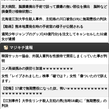
京大病院、脳腫瘍摘出手術で誤って腫瘍の無い部位を摘出 脳幹など
損傷受け植物状態に
北海道江別大学生殺人事件、主犯格の川口被告(19)に無期懲役の判決
【動画】熊本地震発生時の手術室の様子が公開される
週間少年ジャンプのグッズ(43億円分)を注文してキャンセルした32歳
女が逮捕
マジキチ速報
韓国サッカー協会、外国人審判を性接待で買収しまくっていた事が判
明
コメ高値掴みの損切り加速ｗｗｗｗｗｗｗｗｗ
女性「レイプされました」検事「嘘では？」女性「傷ついたので訴え
ます」
【悲報】17歳で無期懲役になった奴、怖いｗｗｗｗｗｗｗｗｗｗｗｗ
ｗｗｗｗｗｗｗｗｗｗｗｗ
【江別事件】大学生リンチ殺人主犯の男(当時18歳)に「無期懲役」の
判決