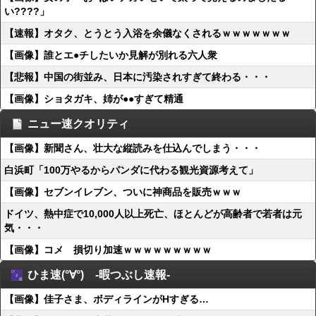
い????」
【速報】オタク、とうとう入浴を余儀なくされるｗｗｗｗｗｗｗ
【画像】誰とエ●チしたいか見解が別れる六人衆
【悲報】中国の街並み、日本に汚染されすぎて終わる・・・
【画像】ショタガキ、姉が●●すぎて精通
ニュー速クオリティ
【画像】新聞さん、壮大な縦読みを仕込んでしまう・・・
白浜町「100万やるからパンダに代わる観光資源考えて」
【画像】セブンイレブン、ついに神商品を販売ｗｗｗ
ドイツ、熱中症で10,000人以上死亡、ほとんどが高齢者で若者は元
気・・・
【画像】コメ 損切り加速ｗｗｗｗｗｗｗｗｗ
ひま速(°∀°) -暇つぶし速報-
【画像】佳子さま、ボディラインがHすぎる…