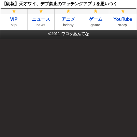
【朗報】天才ワイ、デブ禁止のマッチングアプリを思いつく
VIP
ニュース
アニメ
ゲーム
YouTube
vip
news
hobby
game
story
©2011
ワロタあんてな