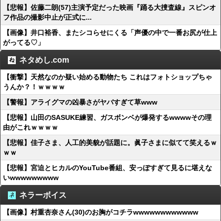
【悲報】佐藤二朗(57)主演予定だった映画『踊る大捜査線』スピンオ
フ作品の撮影中止が正式に...
【画像】井口裕香、またシコらせにくる「声優の中で一番お尻が仕上
がってる♡」
ネタめし.com
【衝撃】天然なのか疑い始める動物たち これはフォトショップちゃ
うんか？！ｗｗｗｗ
【警報】アライグマの凶暴さがヤバすぎて草www
【悲報】山田のSASUKE練習、ガスボンベが爆発するwwwwその理
由がこれｗｗｗｗ
【悲報】佳子さま、人工的美貌が話題に。眞子さまに似てて笑えるｗ
ｗｗ
【悲報】宮迫とヒカルのYouTube番組、安っぽすぎて見るに堪えな
いwwwwwwwww
ネラーボイス
【画像】村重杏奈さん(30)のお胸がコチラwwwwwwwwwwww