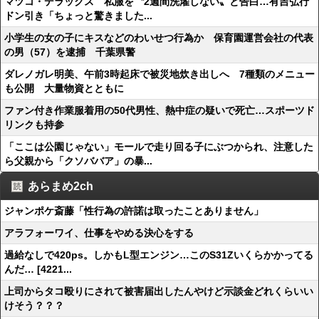
マツコ・デラックス 私服を〝2週間洗濯しない〟と告白…有吉弘行
ドン引き「ちょっと驚きました...
小学生の女の子にキスなどのわいせつ行為か 保育園運営会社の代表
の男（57）を逮捕 千葉県警
ダレノガレ明美、午前3時起床で被災地炊き出しへ 7種類のメニュー
も公開 大量物資とともに
ファン付き作業服着用の50代男性、熱中症の疑いで死亡…スポーツド
リンクも持参
「ここは公園じゃない」モールで走り回る子にぶつかられ、注意した
ら父親から「クソババア」の暴...
あらまめ2ch
ジャンポケ斎藤「性行為の許諾は取ったことありません」
アラフォーワイ、仕事をやめる決心をする
過給なしで420ps。しかもL型エンジン…このS31Zいくらかかってる
んだ… [4221...
上司からタコ殴りにされて被害届出したんやけど示談金どれくらいい
けそう？？？