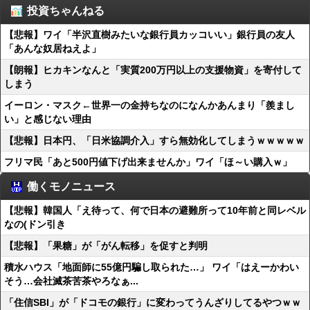
投資ちゃんねる
【悲報】ワイ「半沢直樹みたいな銀行員カッコいい」銀行員の友人
「あんな奴居ねえよ」
【朗報】ヒカキンなんと「実質200万円以上の支援物資」を寄付して
しまう
イーロン・マスク←世界一の金持ちなのになんかあんまり「羨まし
い」と感じない理由
【悲報】日本円、「日米協調介入」すら無効化してしまうｗｗｗｗｗ
フリマ民「あと500円値下げ出来ませんか」ワイ「ほ～い購入ｗ」
働くモノニュース
【悲報】韓国人「え待って、何で日本の避難所って10年前と同レベル
なの(ドン引き
【悲報】「果糖」が「がん転移」を促すと判明
積水ハウス「地面師に55億円騙し取られた…」 ワイ「はえーかわい
そう…会社滅茶苦茶やろなぁ...
「住信SBI」が「ドコモの銀行」に変わってうんざりしてるやつｗｗ