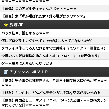
ｗｗｗｗｗｗｗｗｗｗｗｗｗｗ...
【画像】このアダルティックなスポットｗｗｗｗ
【画像】女「私が選ばれた女！帰る場所はタワマンｗ」
流速VIP
バック駐車、難しすぎるｗｗｗ
何回プログラミングやってもi++が頭に入ってこないんだが
タコライス作ってるんだけどすでに美味そうでワロタ（※画像あり）
今日のお夕飯は釧路名物さんまんま（´・ω・｀）（※画像あり）
ゲーム業界に入りたいんやけどさ
Ｚチャンネル＠ＶＩＰ
【動画】甲子園の女性審判さん、早速甲子園で盛大にやらかすｗｗｗ
ｗｗｗ
【悲報】ちいかわ、どんどんモモンガに不穏な空気が漂い始める
【動画】純国産ヒューマノイドロボ、ついに大公開ｗｗｗ技術力ホン
マにえぐいな日本ｗｗｗｗｗｗ...