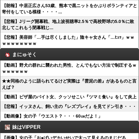
【朗報】中居正広さん53歳、熊本で黒ニットをかぶりボランティアと
寄付をしている模様・・・・...
【悲報】Jリーグ開幕戦、地上波視聴率2.5％で高校野球の5.0％に敗
北してこれもう閉幕戦じ...
【悲報】美容師「…手は尽くしました」陰キャ女さん「…ﾋｭｯ」ｗｗ
ｗｗｗｗｗｗｗｗ
まにゅそく
【動画】野犬の群れに襲われた男性、とんでもない方法で制圧するｗ
ｗｗｗｗｗｗ
★★同格のように語られてるけど実際は『雲泥の差』があるものと言
えば？
【動画】ピザ屋のバイト女、クッソせこい『ツマミ食い』をして炎上
【悲報】イッヌさん、飼い主の『レズプレイ』を見てドン引き・・・
【動画像】女の子「ウエスト？・・・60㎝だよ！」
妹はVIPPER
【画像】女の子「お●ぱいデカいせいで太って見えるのまじだる