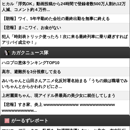
ヒカル「浮気OK」動画投稿から24時間で登録者数500万人割れ12万
人減、コメント約４万件...
【朗報】ワイ、5年半勤めた会社の最終出勤を無事に終える
【悲報】ま○こワイ、お金がない
犯人「時刻表トリック使ったろ！次に来る最終列車に乗り継ぎすれば
アリバイ成立や！」
カガクニュース隊
ハロプロ恵体ランキングTOP10
高市、避難所を3分視察して去る
みいちゃんと山田さんアニメ化反対署名始まる「うちの娘は職場でみ
いちゃんとからかわれクビにさ...
上村麗菜ちゃん、現アイドル界最高の美少女に就任してしまう
【悲報】すき家、炎上 wwwwwwwwwww wwwwwwwwwww
wwwwwwwwww...
がーるずレポート