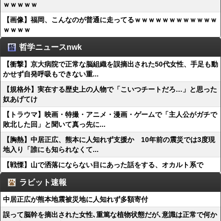
ｗｗｗｗｗ
【画像】福岡、こんなのが普通に走ってるｗｗｗｗｗｗｗｗｗｗｗｗ
ｗｗｗｗ
哲学ニュースnwk
【衝撃】京大病院で正常な脳組織を誤摘出された50代女性、手足も動
かせず自発呼吸もできない重...
【規格外】実在する歴史上の人物で「こいつチートだろ…」と思った
奴あげてけ
【トラウマ】映画・特撮・アニメ・漫画・ゲームで「主人公がガチで
敗北した回」と聞いて真っ先に...
【胸熱】中居正広、熊本に人知れず支援か 10年前の震災では3度現
地入り「誰にも知られなくて...
【戦慄】山で洒落にならない目にあった話をする、オカルト系で
ラビット速報
中居正広が熊本地震被災地に人知れず多額寄付
誤って脳幹を摘出された女性､重篤な植物状態だが､意識は正常で何か