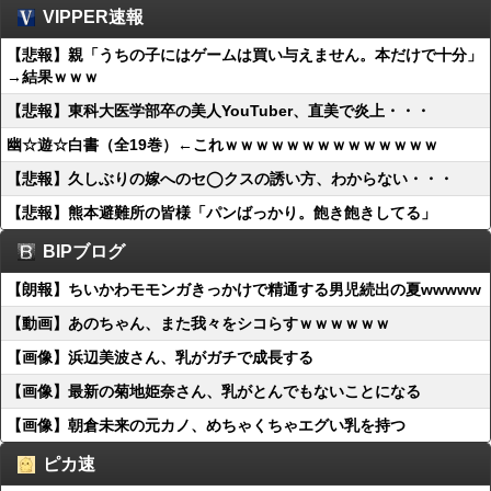
VIPPER速報
【悲報】親「うちの子にはゲームは買い与えません。本だけで十分」
→結果ｗｗｗ
【悲報】東科大医学部卒の美人YouTuber、直美で炎上・・・
幽☆遊☆白書（全19巻）←これｗｗｗｗｗｗｗｗｗｗｗｗｗｗ
【悲報】久しぶりの嫁へのセ◯クスの誘い方、わからない・・・
【悲報】熊本避難所の皆様「パンばっかり。飽き飽きしてる」
BIPブログ
【朗報】ちいかわモモンガきっかけで精通する男児続出の夏wwwww
【動画】あのちゃん、また我々をシコらすｗｗｗｗｗｗ
【画像】浜辺美波さん、乳がガチで成長する
【画像】最新の菊地姫奈さん、乳がとんでもないことになる
【画像】朝倉未来の元カノ、めちゃくちゃエグい乳を持つ
ピカ速