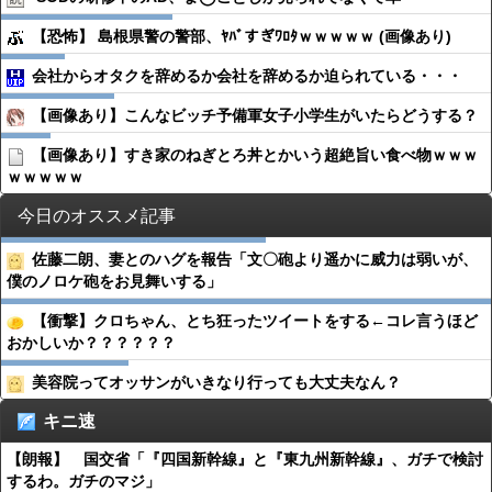
【恐怖】 島根県警の警部、ﾔﾊﾞすぎﾜﾛﾀｗｗｗｗｗ (画像あり)
会社からオタクを辞めるか会社を辞めるか迫られている・・・
【画像あり】こんなビッチ予備軍女子小学生がいたらどうする？
【画像あり】すき家のねぎとろ丼とかいう超絶旨い食べ物ｗｗｗ
ｗｗｗｗｗ
今日のオススメ記事
佐藤二朗、妻とのハグを報告「文〇砲より遥かに威力は弱いが、
僕のノロケ砲をお見舞いする」
【衝撃】クロちゃん、とち狂ったツイートをする←コレ言うほど
おかしいか？？？？？？
美容院ってオッサンがいきなり行っても大丈夫なん？
キニ速
【朗報】 国交省「『四国新幹線』と『東九州新幹線』、ガチで検討
するわ。ガチのマジ」