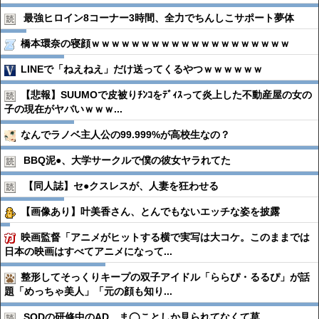
最強ヒロイン8コーナー3時間、全力でちんしこサポート夢体
橋本環奈の寝顔ｗｗｗｗｗｗｗｗｗｗｗｗｗｗｗｗｗｗｗｗ
LINEで「ねえねえ」だけ送ってくるやつｗｗｗｗｗｗ
【悲報】SUUMOで皮被りﾁﾝｺをﾃﾞｨｽって炎上した不動産屋の女の
子の現在がヤバいｗｗｗ...
なんでラノベ主人公の99.999%が高校生なの？
BBQ泥●︎、大学サークルで僕の彼女ヤラれてた
【同人誌】セ●︎クスレスが、人妻を狂わせる
【画像あり】叶美香さん、とんでもないエッチな姿を披露
映画監督「アニメがヒットする横で実写は大コケ。このままでは
日本の映画はすべてアニメになって...
整形してそっくりキープの双子アイドル「ららぴ・るるぴ」が話
題「めっちゃ美人」「元の顔も知り...
SODの研修中のAD、ま◯ことしか見られてなくて草