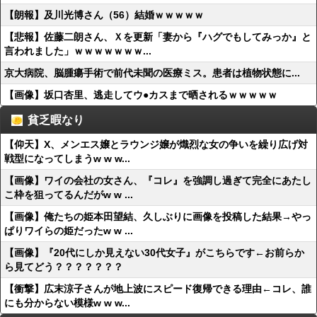
【朗報】及川光博さん（56）結婚ｗｗｗｗｗ
【悲報】佐藤二朗さん、Ｘを更新「妻から『ハグでもしてみっか』と
言われました」ｗｗｗｗｗｗｗ...
京大病院、脳腫瘍手術で前代未聞の医療ミス。患者は植物状態に...
【画像】坂口杏里、逃走してウ●カスまで晒されるｗｗｗｗｗ
貧乏暇なり
【仰天】X、メンエス嬢とラウンジ嬢が熾烈な女の争いを繰り広げ対
戦型になってしまうw w w...
【画像】ワイの会社の女さん、『コレ』を強調し過ぎて完全にあたし
こ枠を狙ってるんだがw w ...
【画像】俺たちの姫本田望結、久しぶりに画像を投稿した結果→やっ
ぱりワイらの姫だったw w ...
【画像】『20代にしか見えない30代女子』がこちらです←お前らか
ら見てどう？？？？？？？
【衝撃】広末涼子さんが地上波にスピード復帰できる理由←コレ、誰
にも分からない模様w w w...