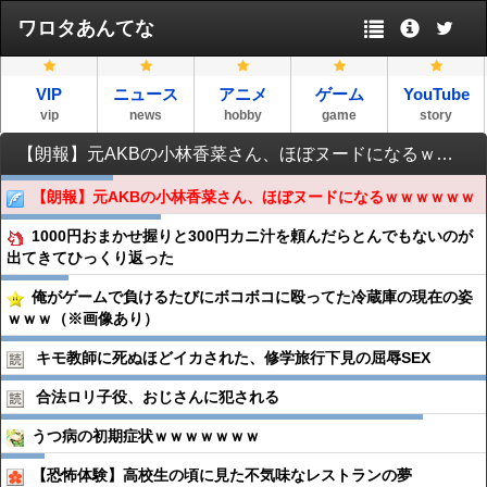
ワロタあんてな
VIP
ニュース
アニメ
ゲーム
YouTube
vip
news
hobby
game
story
【朗報】元AKBの小林香菜さん、ほぼヌードになるｗｗｗｗｗｗ
【朗報】元AKBの小林香菜さん、ほぼヌードになるｗｗｗｗｗｗ
1000円おまかせ握りと300円カニ汁を頼んだらとんでもないのが
出てきてひっくり返った
俺がゲームで負けるたびにボコボコに殴ってた冷蔵庫の現在の姿
ｗｗｗ（※画像あり）
キモ教師に死ぬほどイカされた、修学旅行下見の屈辱SEX
合法ロリ子役、おじさんに犯される
うつ病の初期症状ｗｗｗｗｗｗｗ
【恐怖体験】高校生の頃に見た不気味なレストランの夢