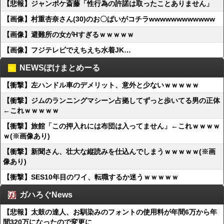
【悲報】ジャンポケ斎藤「性行為の許諾は取ったことありません」
【画像】村重杏奈さん(30)のお〇ぱいがコチラwwwwwwwwwwww
【画像】避難所の女がHすぎるｗｗｗｗｗ
【画像】フジテレビでえちえち水着JK…
NEWSぽけまとめーる
【衝撃】左ハンドル車のデメリット、意外と少ないｗｗｗｗｗ
【衝撃】ジムのランニングマシーン占拠してずっと歩いてる男の正体
←これｗｗｗｗｗ
【衝撃】旅館「この押入れには布団は入ってません」←これｗｗｗｗ
ｗ(※画像あり)
【衝撃】新聞さん、壮大な縦読みを仕込んでしまうｗｗｗｗｗ(※画
像あり)
【衝撃】SES10年目のワイ、転職するか迷うｗｗｗｗｗ
ガハろぐNews
【悲報】太鼓の達人、お馴染みのフォントの使用料が年間6万から年
間320万になったので変更に