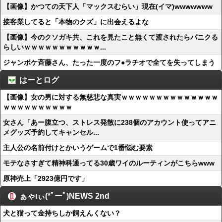
【画像】かつての天下人「マックスむらい」現在(イマ)wwwwwww
接客業してると「本物のクズ」に出会えるよな
【画像】今のクソガキ共、これを見たこと無くて渡されたらパニクる
らしいｗｗｗｗｗｗｗｗｗｗｗ...
ジャンポケ斉藤さん、たった一度のフ●ラチオで全てを失ってしまう
はーとログ
【画像】女の男に対する無慈悲な真実ｗｗｗｗｗｗｗｗｗｗｗｗｗｗ
ｗｗｗｗｗｗｗｗｗｗ
女さん「あー腹立つ、ストレス発散に238個のアカウント使ってアニ
メグッズ予約してキャンセル...
主人公の名前付けとかいうゲームで1番悩む要素
モテなさすぎて精神科通ってる30歳ワイのルーティンがこちらwww
原神売上「2923億円です」
ぁゃιぃ(*ﾟーﾟ)NEWS 2nd
犬と猫って金持ちしか飼えんくない？