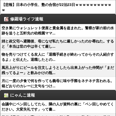
【悲報】日本の小学生、塾の合宿が22泊23日ｗｗｗｗｗｗｗｗｗｗ
ｗ
修羅場ライフ速報
空き巣にウォシュレット便座と貴金属を盗まれた。警察が家の前の水
跡を追うと五軒先の幼稚園ママ...
姉と叔父宅へ避難後、母になぜ私たちに厳しかったのか尋ねた。する
と「本当は世の中は辛くて厳し...
物を売りつけてくる友人に「退職手続きが終わってからその人紹介す
るよ」と伝えた。退職したとの...
風呂上がりにビールを注文しようとしたら出来上がった仲間が「まだ
残ってるよー」と飲みかけの瓶...
月に一度の夕食で何を作っても義母に味や手際をネチネチ言われる。
箱どおりのカレーに文句をつけ...
にゃんこ速報
会議中にペン回ししてたら、隣の人が資料の裏に「ペン回しやめてく
ださい。大変失礼です」って書...