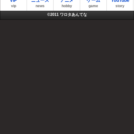
VIP
ニュース
アニメ
ゲーム
YouTube
vip
news
hobby
game
story
©2011
ワロタあんてな