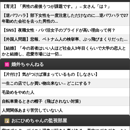
【育児】「男性の産後うつが課題です。」←女さん「は？」
【逆パワハラ】部下女性を一度注意しただけなのに…逆パワハラで27
年勤めた会社を去った男性の...
【SNS】夜職女性・パパ活女子のプライドが高い理由って何？
【外国人問題】悲報、ベトナム人の検挙率、ぶっ飛びまくりだった…
【結婚】「今の若者はいい人ほど社会人3年目くらいで大学の恋人と
かと結婚し、恋愛市場には一切...
婚外ちゃんねる
【片付け】気がつけば溜まっているもの【しなさい】
一生この店でしか買い物出来ない←どこにする？
毛染めをやめた人
自転車乗るときの帽子（飛ばされない対策）
人間関係あまり苦労していない人
おにひめちゃんの監視部屋