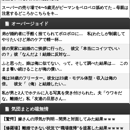
スーパーの売り場で4〜5歳児がピーマンをベロベロ舐めてた→母親は
注意するどころかこちらをキ...
オーバージョイド
弟が婚約者に手酷く捨てられてボロボロに… 私(わたしが制裁して
やりたいけど弟のケアで精一杯...
彼の実家に結婚のご挨拶に行った。 彼父「本当にコイツでいい
の？」彼「なんだよ！結婚に反対な...
ふと思った。娘は俺に似てない、って。そして調べた結果は… この
まま養い続けることが俺の償い...
俺は38歳のフリーター。彼女は23歳・モデル体型・収入は俺の
倍。 彼女「（俺）と結婚したい...
私が男と2人でホテルに入る写真を突き付けられた。夫「ウワキだ
な。離婚だ」私「友達の旦那さん...
気団まとめ噫無情
【驚愕】嫁さんの浮気が判明→間男と対面してみた結果ｗｗｗ
【修羅場】離婚できない状況で“職場復帰”を提案した結果ｗｗｗｗ