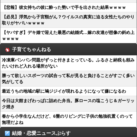
【悲報】彼女持ちの彼に酔った勢いで手を出された結果ｗｗｗｗ
【必見】浮気から子宮頸がん？ウイルスの真実に迫る女性たちのやり
取りがヤバいｗｗｗｗ
【ヤバすぎ】デキ婚で迎えた最悪の結婚式…嫁の友達が想像の斜め上
ｗｗｗｗ
子育てちゃんねる
冷凍庫パンパン問題がずっと付きまとっている。ふるさと納税も頼み
たいけれど入れる場所がない
勝って欲しいスポーツの試合って私が見ると負けることがすごく多い
気がしてる
最近うちの地域の駅に鳩ジジイが現れるようになって嫌になるわ
今日は大館まげわっぱに詰めた弁当。豚ロースの塩こうじ＆ガーリッ
ク焼き
春から小学生なんだけど、6畳のリビングに子供の勉強机置くのって
無理だよね
結婚・恋愛ニュースぷらす