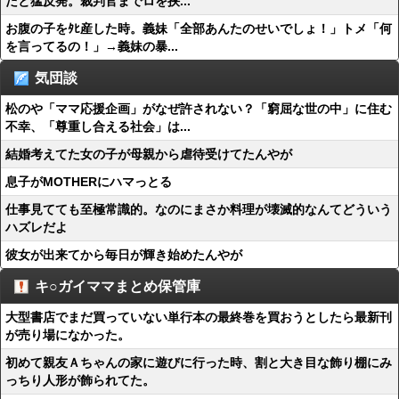
だと猛反発。裁判官までロを挟...
お腹の子をﾀﾋ産した時。義妹「全部あんたのせいでしょ！」トメ「何
を言ってるの！」→義妹の暴...
気団談
松のや「ママ応援企画」がなぜ許されない？「窮屈な世の中」に住む
不幸、「尊重し合える社会」は...
結婚考えてた女の子が母親から虐待受けてたんやが
息子がMOTHERにハマっとる
仕事見てても至極常識的。なのにまさか料理が壊滅的なんてどういう
ハズレだよ
彼女が出来てから毎日が輝き始めたんやが
キ○ガイママまとめ保管庫
大型書店でまだ買っていない単行本の最終巻を買おうとしたら最新刊
が売り場になかった。
初めて親友Ａちゃんの家に遊びに行った時、割と大き目な飾り棚にみ
っちり人形が飾られてた。