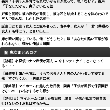
義弟「子供３人を育てられないから引き取って」私「なぜ？」義弟
「子なしだから。実子がいたら差...
妊娠と同時に彼の浮気が発覚し、彼は私と結婚することを決めたので
三人で別れ話。しかし浮気相手...
誕生日だと言う友人にご飯を奢った。食事中、友人が「○○君（共通の
友人）も呼ぼう」と言い出し...
嫁が暗い顔をしている。俺「どうした？」嫁「あなたの酷い言葉が忘
れられない」確かに俺は１週間...
鬼女まとめログ
【訃報】名探偵コナン声優が死去 → 今トンデモナイことになって
る・・・
【修羅場】娘から電話「うちでお母さんと男の人がハダカで寝てる」
俺「すぐ行くわ」→興信所に依...
【最終話】マイホームに越した数日後…隣奥「子供が風邪で保育園行
けないの！お礼はするから預か...
【3/4話目】マイホームに越した数日後…隣奥「子供が風邪で保育園
行けないの！お礼はするから...