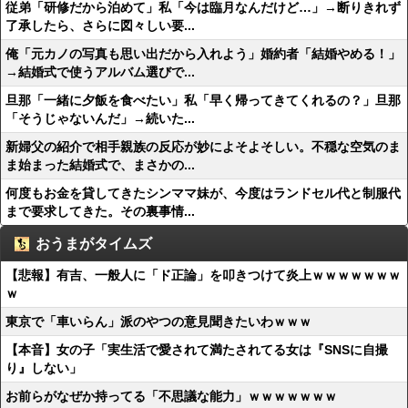
従弟「研修だから泊めて」私「今は臨月なんだけど…」→断りきれず
了承したら、さらに図々しい要...
俺「元カノの写真も思い出だから入れよう」婚約者「結婚やめる！」
→結婚式で使うアルバム選びで...
旦那「一緒に夕飯を食べたい」私「早く帰ってきてくれるの？」旦那
「そうじゃないんだ」→続いた...
新婦父の紹介で相手親族の反応が妙によそよそしい。不穏な空気のま
ま始まった結婚式で、まさかの...
何度もお金を貸してきたシンママ妹が、今度はランドセル代と制服代
まで要求してきた。その裏事情...
おうまがタイムズ
【悲報】有吉、一般人に「ド正論」を叩きつけて炎上ｗｗｗｗｗｗｗ
ｗ
東京で「車いらん」派のやつの意見聞きたいわｗｗｗ
【本音】女の子「実生活で愛されて満たされてる女は『SNSに自撮
り』しない」
お前らがなぜか持ってる「不思議な能力」ｗｗｗｗｗｗｗ