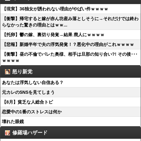
【現実】36独女が誘われない理由がやばい件ｗｗｗｗ
【衝撃】帰宅すると嫁が赤ん坊産み落としそうに→それだけでは終わ
らなかった驚きの理由とはｗｗ...
【托卵】鬱の嫁、裏切り発覚→結果 廃人にｗｗｗｗ
【悲報】新婚半年で夫の浮気発覚！？悪化中の理由がこれｗｗｗｗ
【衝撃】昼の不倫でバレた奥様、相手は旦那の知り合い?! その後･･･
ｗｗｗｗ
怒り新党
あなたは浮気しない自信ある？
元カレのSNSを見てしまう
【8月】貧乏な人総合トピ
恋愛中の1番のストレスは何か
壊れた眼鏡
修羅場ハザード