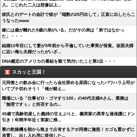
入。こじれた二人は想像以上...
彼氏とのデートの会計で彼が「端数の25円出して」正直に出したらこ
うなったwww
嫁には歳が離れた9歳の弟がいる。だがその弟は「弟ではなかっ
た」・・・
結婚12年目にして妻が3年前から不倫していた事実が発覚。仮面夫婦
に近い俺ら夫婦だったがいざ...
DNA鑑定のアメリカの番組を観て気付いたこと第1位・・・
スカッと王国！
元同僚との飲み会に行ったら会社辞める原因になったパワハラ上司が
いてブチ切れそう！「俺が鍛え...
職場にいる「仕事ゼロ・ゴマすり100」の40代主婦Aさん、業務は
「無理ですぅ」と拒否するの...
45歳で高齢初産した義姉の甘えぶりと、義実家の異常な過保護にドン
引き！年間半年近く実家に帰...
寮の乾燥機を朝から晩まで占有するアホ同僚に激怒！カゴも置かずに
放置し、出し入れ用に提供した...