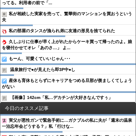
ってる。利用者の前で「...
私が相続した実家を売って、繁華街のマンションを買おうという
夫
私の部屋のタンスが漁られ弟に友達の形見を捨てられた
久しぶりに仕事が早く上がれたからケーキ買って帰ったのよ。娘
を寝付かせてオレ「あのさ…」 よ...
もーん、可愛くていいじゃん･･･
温泉旅行で●︎が見えたら即3P中●︎し
産休も育休もとらずにキャリアをつめる旦那が羨ましくてしょう
がない
【画像】142cm「私…デカチンが大好きなんですぅ」
今日のオススメ記事
実父が悪性ガンで緊急手術に…ガクブルの私に夫が「週末の温泉
一泊忘年会どうする？」私「行けな...