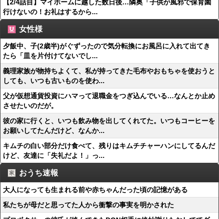
【2/4話目】マイホームに越した数日後…隣奥「子供が風邪で保育園
行けないの！お礼はするから...
女性様
夕飯中、子(2歳半)がぐずったので気分転換にお風呂に入れて出てき
たら「皿を片付けてないでし...
義理家族が物持ちよくて、私が持ってきた毛布やおもちゃを使おうと
しても、いつも古いものを使わ...
父が仮想通貨投資にハマって退職金をつぎ込んでいる…なんとか止め
させたいのだが。
彼の家に行くと、いつも飲み物を出してくれてた。いつもコーヒーを
お願いしてたんだけど、なんか...
キムチの白い部分だけ食べて、残りはキムチチャーハンにしてるんだ
けど、友達に「失礼だよ！」っ...
おうち速報
大人になっても生まれる前や赤ちゃんだった頃の記憶がある
私たちが母だと思ってた人から衝撃の事実を明かされた