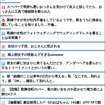
スーパーで気持ち悪いおっさんを見かけて友人と話してたら、お
っさんに工具で後頭部を殴られた
新婚ですが夫が社内不倫をしているようです。探るうちに借金も
隠していることを知りました…不倫...
既婚の女性がフォトウェディングでウェディングドレスを着るこ
とは非常識？
合法ロリ子役、おじさんに犯される
陸上部女子の性欲エグすぎるwwwww
彼女の家に泊まりに来てるんだけどさ アンダーヘアを柔らかく
するトリートメントとかいうの置い...
彼「結婚のことは来年の2月から考える」私「なにそれ…別れよ
う」彼「OK」→婚活して別の人と...
【悲報】歌舞伎町のバー、客の若い女をガチ恋させて権力者に上
納セ●︎クス
【修羅場】最近採用したﾊﾟｰﾄのおばちゃん（43歳）がﾏｼﾞｷﾁで困