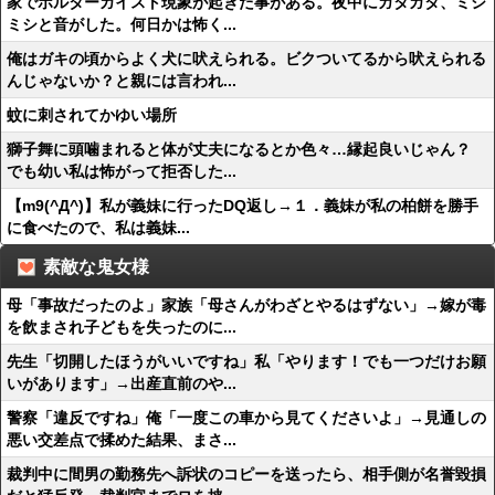
家でポルターガイスト現象が起きた事がある。夜中にガタガタ、ミシ
ミシと音がした。何日かは怖く...
俺はガキの頃からよく犬に吠えられる。ビクついてるから吠えられる
んじゃないか？と親には言われ...
蚊に刺されてかゆい場所
獅子舞に頭噛まれると体が丈夫になるとか色々…縁起良いじゃん？
でも幼い私は怖がって拒否した...
【m9(^Д^)】私が義妹に行ったDQ返し→１．義妹が私の柏餅を勝手
に食べたので、私は義妹...
素敵な鬼女様
母「事故だったのよ」家族「母さんがわざとやるはずない」→嫁が毒
を飲まされ子どもを失ったのに...
先生「切開したほうがいいですね」私「やります！でも一つだけお願
いがあります」→出産直前のや...
警察「違反ですね」俺「一度この車から見てくださいよ」→見通しの
悪い交差点で揉めた結果、まさ...
裁判中に間男の勤務先へ訴状のコピーを送ったら、相手側が名誉毀損