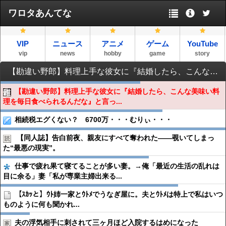
ワロタあんてな
VIP
ニュース
アニメ
ゲーム
YouTube
vip
news
hobby
game
story
【勘違い野郎】料理上手な彼女に『結婚したら、こんな美味い料理を毎日食べられるんだな』と言ったら、彼女に『いや、無理だよｗ』と返された…
【勘違い野郎】料理上手な彼女に『結婚したら、こんな美味い料
理を毎日食べられるんだな』と言っ...
相続税エグくない？ 6700万・・・むりぃ・・・
【同人誌】告白前夜、親友にすべて奪われた――覗いてしまっ
た“最悪の現実”。
仕事で疲れ果て寝てることが多い妻。→俺「最近の生活の乱れは
目に余る」妻「私が専業主婦出来る...
【ｽｶｯと】ｳﾄ姉一家とｳﾄﾒでうなぎ屋に。夫とｳﾄﾒは特上で私はいつ
ものように何も聞かれ...
夫の浮気相手に刺されて三ヶ月ほど入院するはめになった