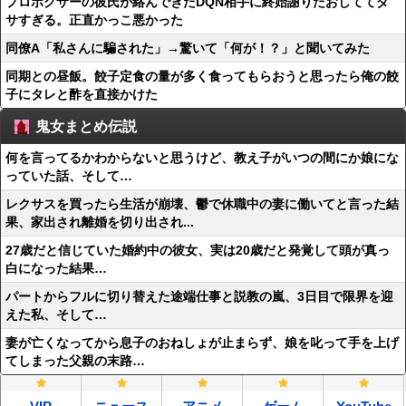
プロボクサーの彼氏が絡んできたDQN相手に終始謝りたおしててダ
サすぎる。正直かっこ悪かった
同僚A「私さんに騙された」→驚いて「何が！？」と聞いてみた
同期との昼飯。餃子定食の量が多く食ってもらおうと思ったら俺の餃
子にタレと酢を直接かけた
鬼女まとめ伝説
何を言ってるかわからないと思うけど、教え子がいつの間にか娘にな
っていた話、そして…
レクサスを買ったら生活が崩壊、鬱で休職中の妻に働いてと言った結
果、家出され離婚を切り出され...
27歳だと信じていた婚約中の彼女、実は20歳だと発覚して頭が真っ
白になった結果…
パートからフルに切り替えた途端仕事と説教の嵐、3日目で限界を迎
えた私、そして…
妻が亡くなってから息子のおねしょが止まらず、娘を叱って手を上げ
てしまった父親の末路…