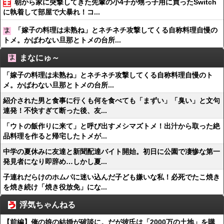
朝から家に突撃してきた先輩の小4子が甥っ子用に買ったSwitch
に執着して部屋で大暴れ！コ...
「嫁子の料理は未熟ね」とネチネチ攻撃してくる自称料理自慢の
トメ。かばわない旦那とトメの台所...
まなにゅ～
「嫁子の料理は未熟ね」とネチネチ攻撃してくる自称料理自慢のト
メ。かばわない旦那とトメの台所...
紹介された男と食事に行くも何を食べても「まずい」「臭い」と文句
連発！不快すぎて断った後、友...
「ウトの飯作りに来て」と呼び出すメシマズトメ！出汁から取った絶
品料理を作ると帰宅したトメが...
中学の夏休みに友達と新聞配達バイト開始。初日に公園で凄惨な第一
発見者になり即辞め…しかし夏...
子連れだらけのホムパに迷い込んだ子ども嫌いな私！必死でたこ焼き
を焼き続け「焼き役放免」にな...
浮気ちゃんねる
【前編】俺の娘の結婚が破談に。だが彼氏は「2000万の土地」を購