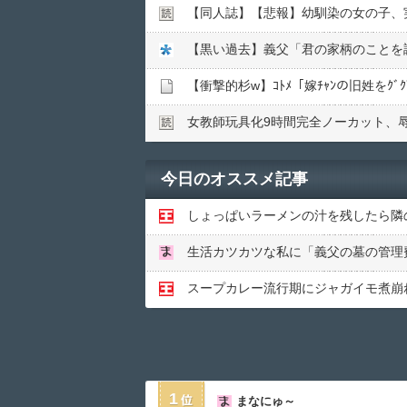
【同人誌】【悲報】幼馴染の女の子、実
【衝撃的杉w】ｺﾄﾒ「嫁ﾁｬﾝの旧姓をｸﾞｸ
女教師玩具化9時間完全ノーカット、
今日のオススメ記事
1
まなにゅ～