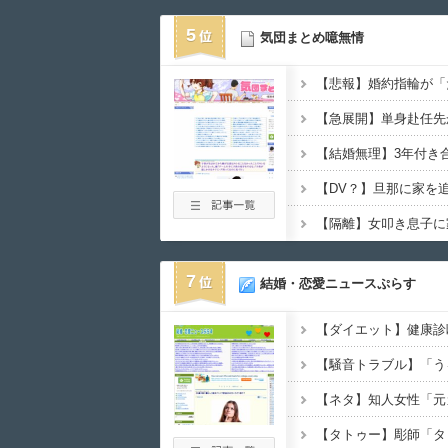
5
気団まとめ噫無情
7
結婚・恋愛ニュースぷらす