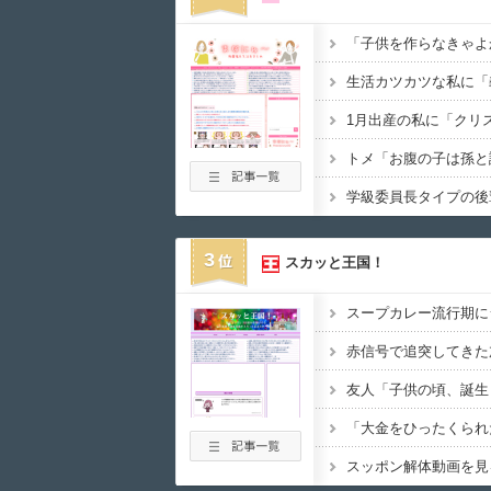
3
スカッと王国！