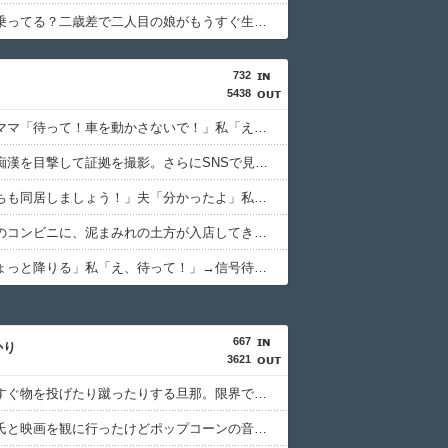
みんな車乗ってる？二歳差で二人目の娘がもうすぐ生まれるんだけど、今ハイトール系の軽自動車しかなくて、さすがに無理だなと思ってて中古ミニバンの購入を検討してる
732
5438
見知らぬママ「待って！車を動かさないで！」私「え、何があったの！？」→慌てて降りると園長先生が激怒していて…
通勤中に痴漢を目撃して証拠を撮影。さらにSNSで見かけたある方法を実践すると、思わぬ展開になって…
トメ「うちも同居しましょう！」夫「分かったよ」私「えっ…？」→数カ月後、夫が笑顔で語った同居計画の中身にトメ絶句…
バイト先のコンビニに、泥まみれの土方が入店してきた。子供「パパ！あのおじさんたちお店汚してるよ！」→すると・・・
彼氏「ちょっと降りる」私「え、待って！」→信号待ちで車に置き去りにされ、後続車にクラクションを鳴らされてしまい…
667
かり
3621
キレるとすぐ物を投げたり蹴ったりする旦那。限界で実親を呼んだら、なぜか私ばかり注意されて・・・
初めて彼氏と映画を観に行ったけどポップコーンの音や咀嚼音がうるさすぎた、あんまり周りがどう思うか考えてないのってもやるよね・・・