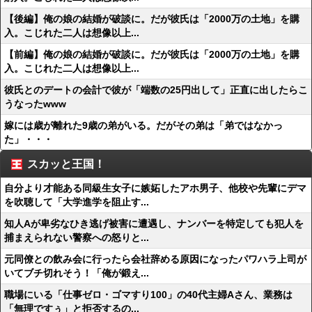
【後編】俺の娘の結婚が破談に。だが彼氏は「2000万の土地」を購
入。こじれた二人は想像以上...
【前編】俺の娘の結婚が破談に。だが彼氏は「2000万の土地」を購
入。こじれた二人は想像以上...
彼氏とのデートの会計で彼が「端数の25円出して」正直に出したらこ
うなったwww
嫁には歳が離れた9歳の弟がいる。だがその弟は「弟ではなかっ
た」・・・
スカッと王国！
自分より才能ある同級生女子に嫉妬したアホ男子、他校や先輩にデマ
を吹聴して「大学進学を阻止す...
知人Aが卑劣なひき逃げ被害に遭遇し、ナンバーを特定しても犯人を
捕まえられない警察への怒りと...
元同僚との飲み会に行ったら会社辞める原因になったパワハラ上司が
いてブチ切れそう！「俺が鍛え...
職場にいる「仕事ゼロ・ゴマすり100」の40代主婦Aさん、業務は
「無理ですぅ」と拒否するの...