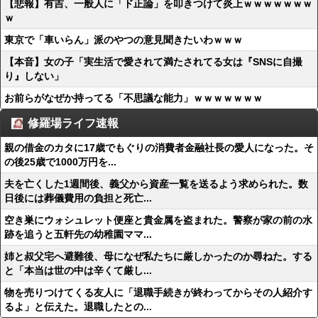
【悲報】有吉、一般人に「ド正論」を叩きつけて炎上ｗｗｗｗｗｗｗ
ｗ
東京で「車いらん」派のやつの意見聞きたいわｗｗｗ
【本音】女の子「実生活で愛されて満たされてる女は『SNSに自撮
り』しない」
お前らがなぜか持ってる「不思議な能力」ｗｗｗｗｗｗｗ
修羅場ライフ速報
親の借金のカタに17歳でもぐりの消費者金融社長の愛人になった。そ
の後25歳で1000万円を...
夫を亡くした1週間後、義父から資産一覧を送るよう求められた。数
日後には葬儀費用の負担と死亡...
空き巣にウォシュレット便座と貴金属を盗まれた。警察が家の前の水
跡を追うと五軒先の幼稚園ママ...
姉と叔父宅へ避難後、母になぜ私たちに厳しかったのか尋ねた。する
と「本当は世の中は辛くて厳し...
物を売りつけてくる友人に「退職手続きが終わってからその人紹介す
るよ」と伝えた。退職したとの...