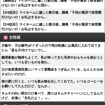
【最終話】マイホームに越した数日後…隣奥「子供が風邪で保育園行
けないの！お礼はするから預か...
【3/4話目】マイホームに越した数日後…隣奥「子供が風邪で保育園
行けないの！お礼はするから...
【2/4話目】マイホームに越した数日後…隣奥「子供が風邪で保育園
行けないの！お礼はするから...
女性様
夕飯中、子(2歳半)がぐずったので気分転換にお風呂に入れて出てき
たら「皿を片付けてないでし...
義理家族が物持ちよくて、私が持ってきた毛布やおもちゃを使おうと
しても、いつも古いものを使わ...
父が仮想通貨投資にハマって退職金をつぎ込んでいる…なんとか止め
させたいのだが。
彼の家に行くと、いつも飲み物を出してくれてた。いつもコーヒーを
お願いしてたんだけど、なんか...
キムチの白い部分だけ食べて、残りはキムチチャーハンにしてるんだ
けど、友達に「失礼だよ！」っ...