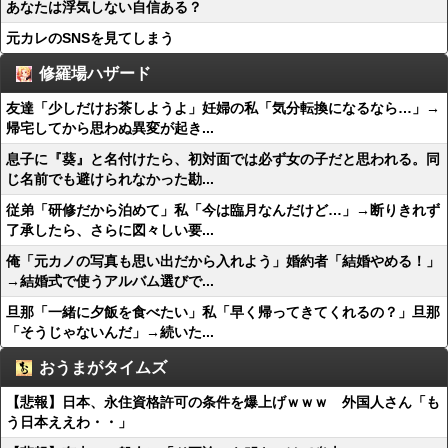
あなたは浮気しない自信ある？
元カレのSNSを見てしまう
修羅場ハザード
友達「少しだけお茶しようよ」妊婦の私「気分転換になるなら…」→
帰宅してから思わぬ異変が起き...
息子に『葵』と名付けたら、初対面では必ず女の子だと思われる。同
じ名前でも避けられなかった勘...
従弟「研修だから泊めて」私「今は臨月なんだけど…」→断りきれず
了承したら、さらに図々しい要...
俺「元カノの写真も思い出だから入れよう」婚約者「結婚やめる！」
→結婚式で使うアルバム選びで...
旦那「一緒に夕飯を食べたい」私「早く帰ってきてくれるの？」旦那
「そうじゃないんだ」→続いた...
おうまがタイムズ
【悲報】日本、永住資格許可の条件を爆上げｗｗｗ 外国人さん「も
う日本ええわ・・」