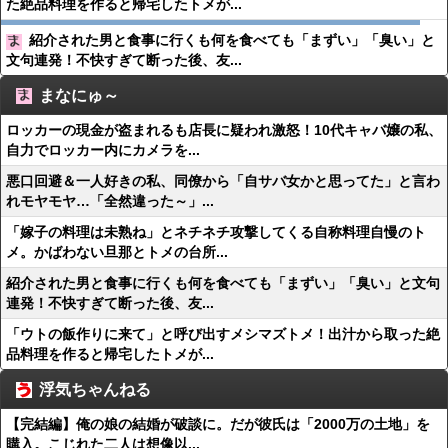
た絶品料理を作ると帰宅したトメが...
紹介された男と食事に行くも何を食べても「まずい」「臭い」と
文句連発！不快すぎて断った後、友...
まなにゅ～
ロッカーの現金が盗まれるも店長に疑われ激怒！10代キャバ嬢の私、
自力でロッカー内にカメラを...
悪口回避＆一人好きの私、同僚から「自サバ女かと思ってた」と言わ
れモヤモヤ…「全然違った～」...
「嫁子の料理は未熟ね」とネチネチ攻撃してくる自称料理自慢のト
メ。かばわない旦那とトメの台所...
紹介された男と食事に行くも何を食べても「まずい」「臭い」と文句
連発！不快すぎて断った後、友...
「ウトの飯作りに来て」と呼び出すメシマズトメ！出汁から取った絶
品料理を作ると帰宅したトメが...
浮気ちゃんねる
【完結編】俺の娘の結婚が破談に。だが彼氏は「2000万の土地」を
購入。こじれた二人は想像以...