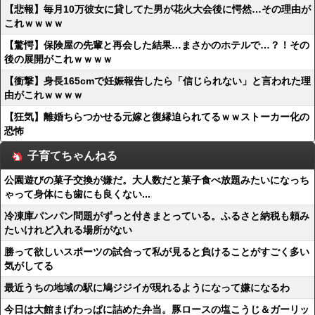
【悲報】毎月10万彼女に貸してた男が花火大会後に愕然…その理由が
これｗｗｗｗ
【驚愕】保険屋の先輩と再会した結果…まさかのホテルで…？！その
後の展開がこれｗｗｗｗ
【衝撃】身長165cmで妊娠報告したら「信じられない」と言われた理
由がこれｗｗｗｗ
【狂気】離婚ちらつかせる元嫁と復縁迫られてるｗｗストーカー化の
恐怖
子育てちゃんねる
公園遊びの菓子交換が嫌だ。大人数だと菓子食べ放題みたいになっち
ゃって身体にも歯にも良くない...
冷凍庫パンパン問題がずっと付きまとっている。ふるさと納税も頼み
たいけれど入れる場所がない
勝って欲しいスポーツの試合って私が見ると負けることがすごく多い
気がしてる
最近うちの地域の駅に鳩ジジイが現れるようになって嫌になるわ
今日は大館まげわっぱに詰めた弁当。豚ロースの塩こうじ＆ガーリッ