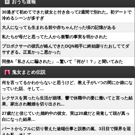
おうち速報
30過ぎて初めてできた彼女と付き合って2週間で別れた。初デートで
冷めるシーンが多すぎ
大人になっても生まれる前や赤ちゃんだった頃の記憶がある
私たちが母だと思ってた人から衝撃の事実を明かされた
プロボクサーの彼氏が絡んできたDQN相手に終始謝りたおしててダ
サすぎる。正直かっこ悪かった
同僚A「私さんに騙された」→驚いて「何が！？」と聞いてみた
鬼女まとめ伝説
何を言ってるかわからないと思うけど、教え子がいつの間にか娘にな
っていた話、そして…
レクサスを買ったら生活が崩壊、鬱で休職中の妻に働いてと言った結
果、家出され離婚を切り出され...
27歳だと信じていた婚約中の彼女、実は20歳だと発覚して頭が真っ
白になった結果…
パートからフルに切り替えた途端仕事と説教の嵐、3日目で限界を迎
えた私、そして…