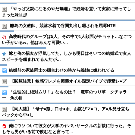
「やっぱ父親になるのやだ無理」で妊婦を置いて実家に帰ってし
まった妹旦那
離島の女教師、競泳水着で谷間丸出し廻される屈辱NTR
高校時代のグループは5人、その中で1人顔面がチョット…なごつ
い子がいるw。他はみんな可愛い...
嫁と俺の親友が浮気してた。しかも明日はそいつの結婚式で友人
スピーチを頼まれてるんだが…
結婚前の家族同士の顔合わせの時から義姉に嫌われてる
【閲覧注意】敏感ワレメを媚薬オイル固定バイブで痙攣レ●︎プ
「生理的に絶対ムリ！」なものは？ 電車のつり革 クチャラ
ー 魚の目
【同人誌】「母子●︎姦」口オ●︎ホ、お詫びマ●︎コ、ア●︎ル見せ立ち
バックから中●︎し
俺にウソついて彼女が大学のヤバいサークルの新歓に行った。そ
もそも男がいる前で飲むなと言って...