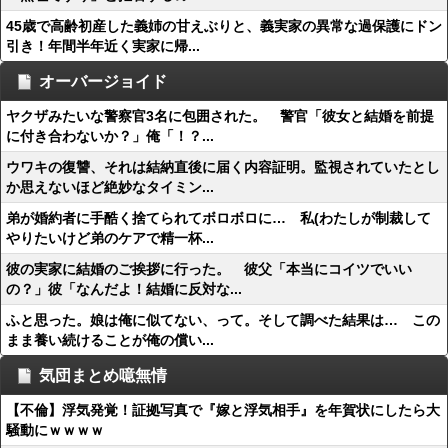
45歳で高齢初産した義姉の甘えぶりと、義実家の異常な過保護にドン
引き！年間半年近く実家に帰...
オーバージョイド
ヤクザみたいな警察官3名に包囲された。 警官「彼女と結婚を前提
に付き合わないか？」俺「！？...
ウワキの復讐、それは結納直後に届く内容証明。監視されていたとし
か思えないほど絶妙なタイミン...
弟が婚約者に手酷く捨てられてボロボロに… 私(わたしが制裁して
やりたいけど弟のケアで精一杯...
彼の実家に結婚のご挨拶に行った。 彼父「本当にコイツでいい
の？」彼「なんだよ！結婚に反対な...
ふと思った。娘は俺に似てない、って。そして調べた結果は… この
まま養い続けることが俺の償い...
気団まとめ噫無情
【不倫】浮気発覚！証拠写真で『嫁と浮気相手』を年賀状にしたら大
騒動にｗｗｗｗ