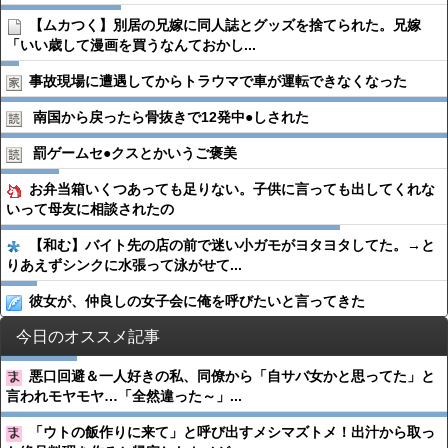
【ムカつく】別居の兄嫁に同人誌とグッズを捨てられた。兄嫁
「いい歳して漫画を買うなんておかし...
事故現場に遭遇してからトラウマで車が運転できなくなった
南国から戻ったら骨抜きで12発中●︎しされた
罰ゲームセ●︎クスとかいうご褒美
お弁当箱いくつあっても足りない。子供に言っても出してくれな
いって母友に相談されたの
【和む】バイト先の店の前で迷い小ガモがヨタヨタしてた。→と
りあえずシンクに水張って泳がせて...
彼女が、仲良しの女子会に俺を呼びたいと言ってきた
今日のオススメ記事
悪口回避＆一人好きの私、同僚から「自サバ女かと思ってた」と
言われモヤモヤ…「全然違った～」...
「ウトの飯作りに来て」と呼び出すメシマズトメ！出汁から取っ