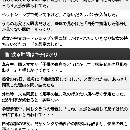
っちり人形が飾られてた。
ペットショップで働いてるけど、こないだスッポンが入荷した。
うちのお父さん医者だけど、SNSで見かけた「自分で施術した部分し
か見てない医師」そっくり。
彼女が中古カードショップで男に話しかけられた。いきなり彼女の持
ち歩いてたカードを品定めしだ...
渡る世間はキチばかり
真夜中、隣人ママが『子供の喘息をどうにかして！病院勤めの旦那を
出せ！』と押しかけてきて・・...
義父の49日、義母に『相続放棄してほしい』と言われた夫。あっさり
同意した理由を問い詰めたら...
外出時、夫も同意して用事の後に私の行きたい店へ行く予定だった。
だが用事が終わると『興味ない...
学習参観中、同じクラスの母親に『しね。旦那と再婚して息子は私の
子にする』と言われて・・・
自称潔癖の彼女。だがシンクや洗面台の排水口は詰まり、便座の裏も
汚れたままで・・・