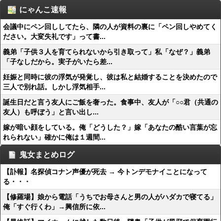
にゃんこ速報
会議中にペン回ししてたら、隣の人が資料の裏に「ペン回しやめてく
ださい。大変失礼です」って書...
義弟「子供３人を育てられないから引き取って」私「なぜ？」義弟
「子なしだから。実子がいたら差...
妊娠と同時に彼の浮気が発覚し、彼は私と結婚することを決めたので
三人で別れ話。しかし浮気相手...
誕生日だと言う友人にご飯を奢った。食事中、友人が「○○君（共通の
友人）も呼ぼう」と言い出し...
嫁が暗い顔をしている。俺「どうした？」嫁「あなたの酷い言葉が忘
れられない」確かに俺は１週間...
鬼女まとめログ
【訃報】名探偵コナン声優が死去 → 今トンデモナイことになって
る・・・
【修羅場】娘から電話「うちでお母さんと男の人がハダカで寝てる」
俺「すぐ行くわ」→興信所に依...