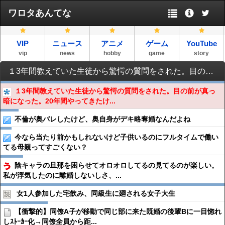
ワロタあんてな
VIP
ニュース
アニメ
ゲーム
YouTube
vip
news
hobby
game
story
１3年間教えていた生徒から驚愕の質問をされた。目の前が真っ暗になった。20年間やってきたけどもう廃業する…
１3年間教えていた生徒から驚愕の質問をされた。目の前が真っ
暗になった。20年間やってきたけ...
不倫が奥バレしたけど、奥自身がデキ略奪婚なんだよね
今なら当たり前かもしれないけど子供いるのにフルタイムで働い
てる母親ってすごくない？
陰キャラの旦那を困らせてオロオロしてるの見てるのが楽しい。
私が浮気したのに離婚しないしさ、...
女1人参加した宅飲み、同級生に廻される女子大生
【衝撃的】同僚A子が移動で同じ部に来た既婚の後輩Bに一目惚れ
しｽﾄｰｶｰ化→同僚全員から距...