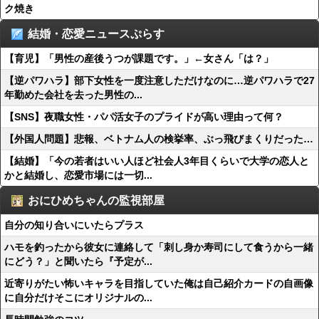
ク焼き
結婚・恋愛ニュースぷらす
【育児】「男性の産後うつが課題です。」←女さん「は？」
【逆パワハラ】部下女性を一度注意しただけなのに…逆パワハラで27
年勤めた会社を去った男性の...
【SNS】夜職女性・パパ活女子のプライドが高い理由って何？
【外国人問題】悲報、ベトナム人の検挙率、ぶっ飛びまくりだった…
【結婚】「今の若者はいい人ほど社会人3年目くらいで大学の恋人と
かと結婚し、恋愛市場には一切...
おにひめちゃんの監視部屋
自分の知り合いにいたらプラス
ハモを釣ったから彼女に連絡して「刺し身か寿司にして食うから一緒
にどう？」と聞いたら『予定が...
近寄りがたい怖いキャラを目指していた俺は自己紹介カードの自画像
に自分だけそこにオリジナルの...