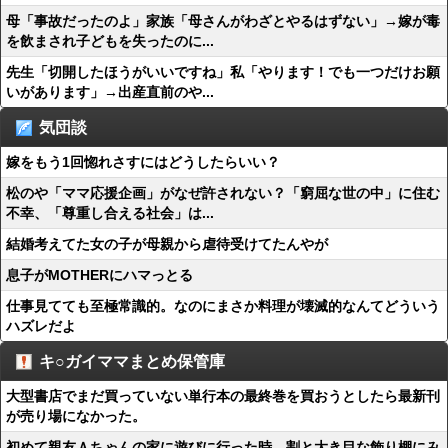
母「事故だったのよ」家族「母さんがわざとやるはずない」→嫁が毒
を飲まされ子どもを失ったのに...
先生「切開したほうがいいですね」私「やります！でも一つだけお願
いがあります」→出産直前のや...
気団談
嫁をもう1回惚れさすにはどうしたらいい？
松のや「ママ応援企画」がなぜ許されない？「窮屈な世の中」に住む
不幸、「尊重し合える社会」は...
結婚考えてた女の子が母親から虐待受けてたんやが
息子がMOTHERにハマっとる
仕事見てても至極常識的。なのにまさか料理が壊滅的なんてどういう
ハズレだよ
キ○ガイママまとめ保管庫
大型書店でまだ買っていない単行本の最終巻を買おうとしたら最新刊
が売り場になかった。
初めて親友Ａちゃんの家に遊びに行った時、割と大き目な飾り棚にみ