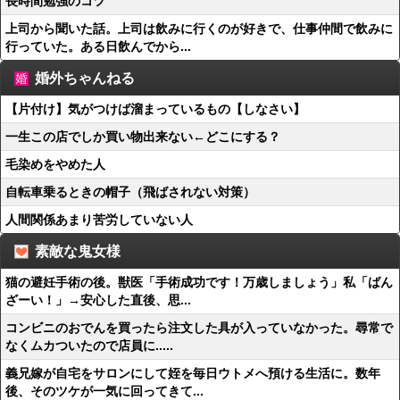
長時間勉強のコツ
上司から聞いた話。上司は飲みに行くのが好きで、仕事仲間で飲みに
行っていた。ある日飲んでから...
婚外ちゃんねる
【片付け】気がつけば溜まっているもの【しなさい】
一生この店でしか買い物出来ない←どこにする？
毛染めをやめた人
自転車乗るときの帽子（飛ばされない対策）
人間関係あまり苦労していない人
素敵な鬼女様
猫の避妊手術の後。獣医「手術成功です！万歳しましょう」私「ばん
ざーい！」→安心した直後、思...
コンビニのおでんを買ったら注文した具が入っていなかった。尋常で
なくムカついたので店員に.....
義兄嫁が自宅をサロンにして姪を毎日ウトメへ預ける生活に。数年
後、そのツケが一気に回ってきて...