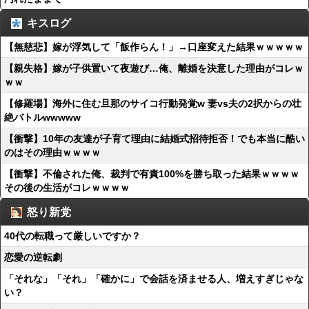
キスログ
【無慈悲】嫁が浮気して「飯作らん！」→口座変えた結果ｗｗｗｗｗ
【親失格】嫁が子供置いて夜遊び…俺、離婚を決意した理由がコレｗ
ｗｗ
【修羅場】海外に住む旦那のサイコ行動発覚w 妻vs夫の2択からの壮
絶バトルwwwww
【衝撃】10年の友達が子育て理由に結婚式招待拒否！でも本当に酷い
のはその理由ｗｗｗｗ
【衝撃】不倫された俺、裁判で有責100%を勝ち取った結果ｗｗｗｗ
その後の生活がコレｗｗｗｗ
怒り新党
40代の転職って厳しいですか？
恋愛の逆転劇
「それな」「それ」「確かに」で会話を済ませる人、増えすぎじゃな
い？