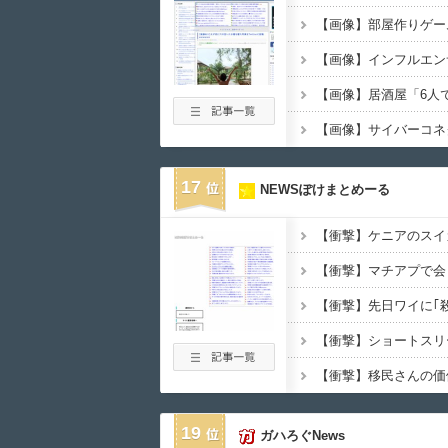
17
NEWSぽけまとめーる
19
ガハろぐNews