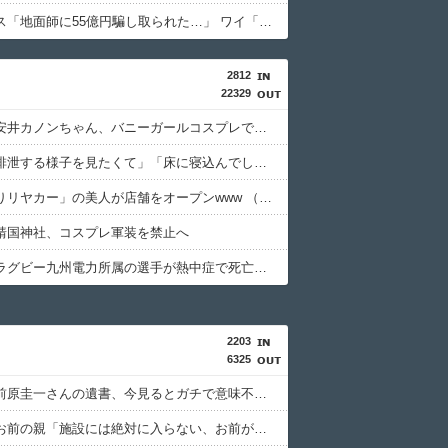
積水ハウス「地面師に55億円騙し取られた…」 ワイ「はえーかわいそう…会社滅茶苦茶やろなぁ」
2812
22329
【画像】安井カノンちゃん、バニーガールコスプレでうっかり谷間が見えてしまう
「女性が排泄する様子を見たくて」「床に寝込んでしまった」女子トイレに侵入した疑いで男を現行犯逮捕
「おにぎりリヤカー」の美人が店舗をオープンwww （※画像あり）
靖国神社、コスプレ軍装を禁止へ
【訃報】ラグビー九州電力所属の選手が熱中症で死亡 フィジー出身の26歳
2203
6325
【衝撃】前原圭一さんの遺書、今見るとガチで意味不明すぎるｗｗｗｗｗｗｗｗｗｗ
【悲報】お前の親「施設には絶対に入らない、お前が面倒見ろ」←どうすんの？・・・・・・・・・