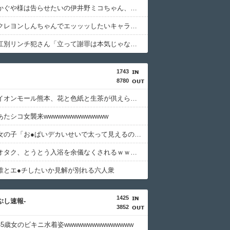
【朗報】かぐや様は告らせたいの伊井野ミコちゃん、ガチで大変かわいいｗｗｗｗｗｗｗｗｗｗ
【悲報】クレヨンしんちゃんでエッッッしたいキャラ、満場一致で決まるｗｗｗｗｗｗｗｗｗｗ
【悲報】江別リンチ犯さん「立って謝罪は本気じゃない」裁判官「ほな裁判で土下座してないキミは本気じゃないな」・・・・・・・・・
1743
8780
【画像】イオンモール熊本、花と色紙と生茶が供えられる
たシコ女襲来wwwwwwwwwwwwww
【画像】女の子「お●ぱいデカいせいで太って見えるのまじだるい????」
【速報】オタク、とうとう入浴を余儀なくされるｗｗｗｗｗｗｗ
誰とエ●チしたいか見解が別れる六人衆
1425
つぶし速報-
3852
5歳女のビキニ水着姿wwwwwwwwwwwwwww