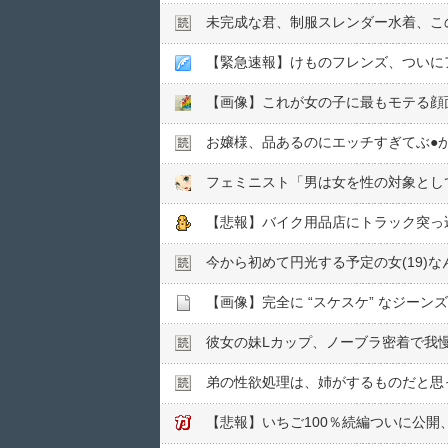
未完成な君、制服スレンダー水着、こ
【緊急速報】けものフレンズ、ついにア
【画像】これが女の子に最もモテる顔
お嬢様、品あるのにエッチすぎてぶ●︎
フェミニスト「男は女を性の対象とし
【悲報】バイク用品店にトラック突っ
今から初めて円光する予定の女(19)
【画像】完全に “スケスケ” なジー
彼女の妹Lカップ、ノーブラ密着で我
弟の性欲処理は、姉がするものだと思
【悲報】いちご100％続編ついに公