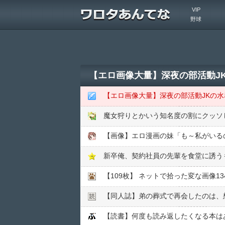
VIP
野球
【エロ画像大量】深夜の部活動J
【エロ画像大量】深夜の部活動JKの水
魔女狩りとかいう知名度の割にクッソ
【画像】エロ漫画の妹「も～私がいる
新卒俺、契約社員の先輩を食堂に誘う
【109枚】 ネットで拾った変な画像134枚
【同人誌】弟の葬式で再会したのは、
【読書】何度も読み返したくなる本は