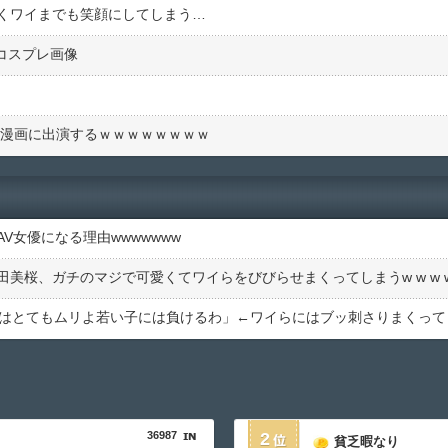
くワイまでも笑顔にしてしまう…
んコスプレ画像
の漫画に出演するｗｗｗｗｗｗｗｗ
V女優になる理由wwwwwww
36987
2
貧乏暇なり