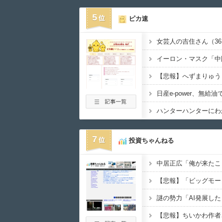
5
ピカ速
7
投資ちゃんねる