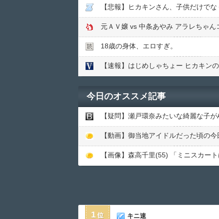
【悲報】ヒカキンさん、子供だけでな
元ＡＶ嬢 vs 中条あやみ アラレちゃ
18歳の身体、エロすぎ。
【速報】はじめしゃちょー ヒカキン
今日のオススメ記事
【疑問】瀬戸環奈みたいな綺麗な子がA
1
キニ速