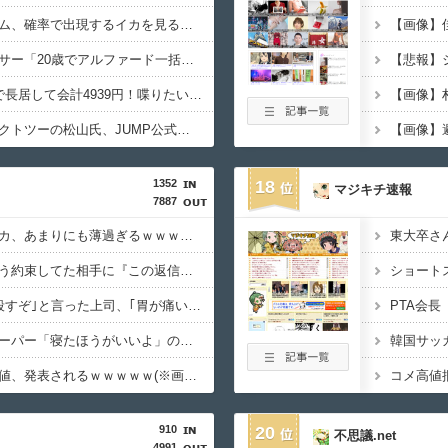
【画像】部屋作りゲーム、確率で出現するイカを見るとクラッシュする不具合が発生ｗｗｗ
【画像】
【画像】インフルエンサー「20歳でアルファード一括で買えちゃう私って素敵」
【画像】居酒屋「6人で長居して会計4939円！喋りたいだけなら公園に行ってくれ（怒」
【画像】サイバーコネクトツーの松山氏、JUMP公式にブロックされる・・・
【画像】
1352
18
マジキチ速報
7887
【衝撃】ケニアのスイカ、あまりにも薄過ぎるｗｗｗｗｗ
【衝撃】マチアプで会う約束してた相手に『この返信』送ったらブロックされた結果ｗｗｗｗｗ
【衝撃】先日ワイに｢殺すぞ｣と言った上司、｢胃が痛い｣とか言い出すｗｗｗｗｗ
【衝撃】ショートスリーパー「寝たほうがいいよ」の一言にブチギレｗｗｗｗｗ(※動画あり)
【衝撃】移民さんの価値、発表されるｗｗｗｗｗ(※画像あり)
コメ高値
910
20
不思議.net
4991