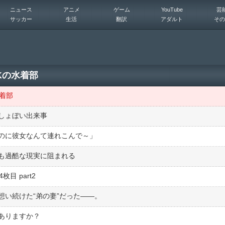
ニュース
アニメ
ゲーム
YouTube
芸
サッカー
生活
翻訳
アダルト
その
Kの水着部
着部
しょぼい出来事
のに彼女なんて連れこんで～」
も過酷な現実に阻まれる
目 part2
想い続けた“弟の妻”だった――。
ありますか？