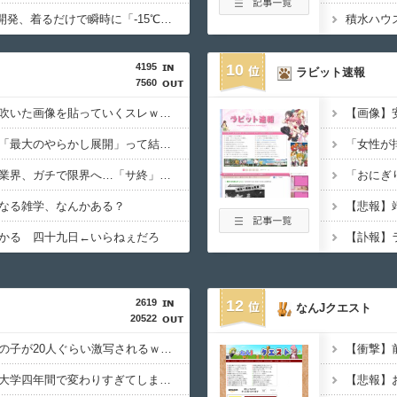
【画像あり】NASAが開発、着るだけで瞬時に「-15℃冷却」する冷感ポンチョ3,980円！
4195
10
ラビット速報
7560
【腹筋崩壊】見た瞬間吹いた画像を貼っていくスレｗｗｗｗ
【徹底議論】漫画史上「最大のやらかし展開」って結局なんだと思う？
【悲報】スマホゲーム業界、ガチで限界へ…「サ終」相次ぎ倒産が過去最多ペース “当たれば一攫千金”の時代が終わる
なる雑学、なんかある？
【悲報】
かる 四十九日←いらねぇだろ
2619
12
なんJクエスト
20522
【画像】パパ活待機中の子が20人ぐらい激写されるｗｗｗｗｗｗｗｗｗｗｗ
【衝撃】中国女さん、大学四年間で変わりすぎてしまうｗｗｗｗｗｗ(※画像あり)