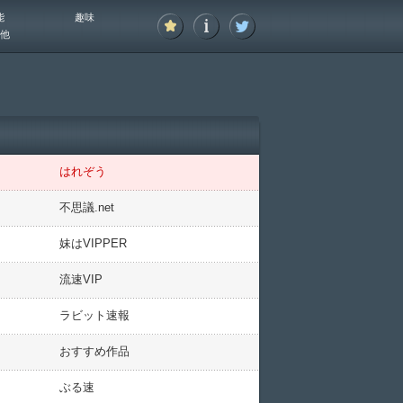
能
趣味
他
はれぞう
不思議.net
妹はVIPPER
流速VIP
ラビット速報
おすすめ作品
ぶる速