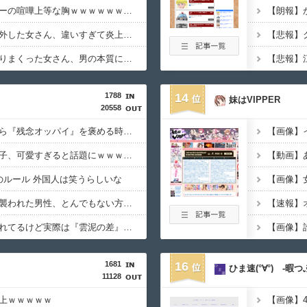
【画像】でか胸ヤンキーの喧嘩上等な胸ｗｗｗｗｗｗｗｗｗｗｗｗｗｗ
【画像】フィルターを外した女さん、違いすぎて炎上してしまうｗｗｗｗｗｗｗｗｗｗｗ
【悲報】色んな男とヤりまくった女さん、男の本質に気付く⇒ｗｗ
1788
14
妹はVIPPER
20558
【参考画像】脱がしたら『残念オッパイ』を褒める時の模範解答
【朗報】メンヘラ女の子、可愛すぎると話題にｗｗｗｗｗｗｗｗｗｗｗ
【動画】あ
のルール 外国人は笑うらしいな
【動画】野犬の群れに襲われた男性、とんでもない方法で制圧するｗｗｗｗｗｗｗ
★★同格のように語られてるけど実際は『雲泥の差』があるものと言えば？
【画像】
1681
16
ひま速(°∀°) -暇
11128
上ｗｗｗｗｗ
【画像】4