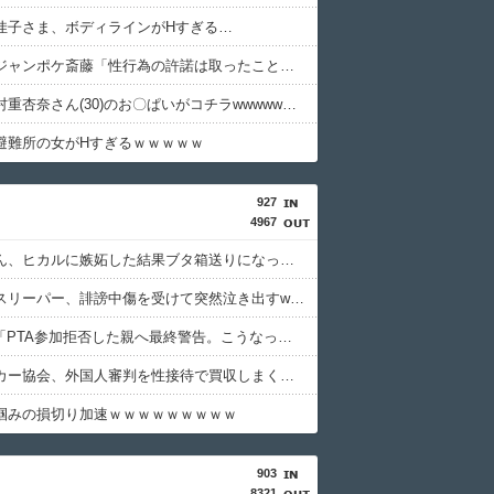
佳子さま、ボディラインがHすぎる…
【悲報】ジャンポケ斎藤「性行為の許諾は取ったことありません」
【画像】村重杏奈さん(30)のお〇ぱいがコチラwwwwwwwwwwww
避難所の女がHすぎるｗｗｗｗｗ
927
4967
東大卒さん、ヒカルに嫉妬した結果ブタ箱送りになってしまう…
ショートスリーパー、誹謗中傷を受けて突然泣き出すwwwwwwwwwwwwwwwww
PTA会長「PTA参加拒否した親へ最終警告。こうなってもいい？」
韓国サッカー協会、外国人審判を性接待で買収しまくっていた事が判明
掴みの損切り加速ｗｗｗｗｗｗｗｗｗ
903
8321