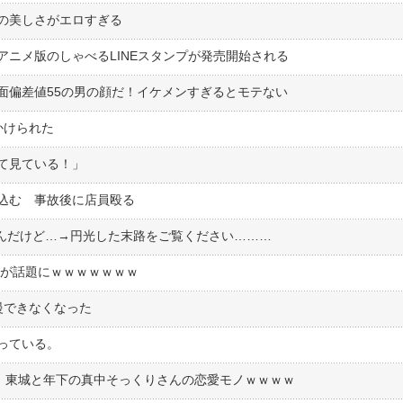
の美しさがエロすぎる
ニメ版のしゃべるLINEスタンプが発売開始される
面偏差値55の男の顔だ！イケメンすぎるとモテない
かけられた
て見ている！」
込む 事故後に店員殴る
なんだけど…→円光した末路をご覧ください………
ンズが話題にｗｗｗｗｗｗｗ
慢できなくなった
っている。
開、東城と年下の真中そっくりさんの恋愛モノｗｗｗｗ