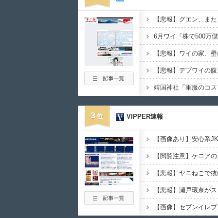
【悲報】デブワイの腹、
靖国神社「軍服のコス
3
VIPPER速報