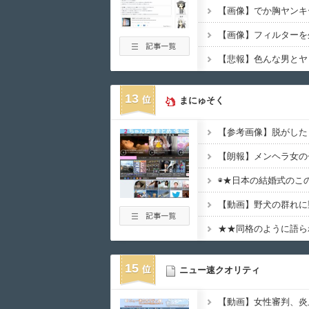
13
まにゅそく
◉★日本の結婚式のこ
15
ニュー速クオリティ
【動画】女性審判、炎