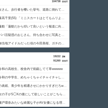
104738
【悲報】女さん、歩行者を轢いた挙句、道路に倒れてどえらいことになってしまうw w w w w w w
【画像】森高千里(55) 「ミニスカートはとてもムリよ若い子には負けるわ」←ワイらにはブッ刺さりまくってしまうw w w w w w
【衝撃】蓮舫「蓮舫だから叩いて良いという報道に向き合います！」X民「高市だから叩いて良いをやってるのがお前だろ」←これ…w w
【悲報】パパ活疑惑のおじさん、待ち合わせに写真と違う女が来たので逃げようとするも眼鏡を奪われ可哀想なことになっているところを激写されてしまう…
【動画】御当地アイドルだった頃の今田美桜、ガチのマジで可愛くてワイらをびびらせまくってしまうw w w w w w w w
19222
91260
令和の高校生、校舎内で前戯してて草wwwww
【画像】令和の中学生、めちゃくちゃイチャイチャしていた
この漫画の表紙、青少年を精通させにかかりすぎだろwww
【画像】女の子がS◯Xの後にして欲しいことがこちらｗｗｗｗｗｗ
【疑問】瀬戸環奈みたいな綺麗な子がAV女優になる理由wwwwwww