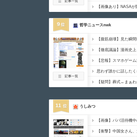
9
哲学ニュースnwk
思わず誰かに話したく
【疑問】葬式←まぁわ
11
うしみつ