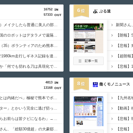
16752
6
ぶる速
57333
女芸人の吉住さん（36）メイクしたら普通に美人の部類だったと判明ｗｗｗｗｗｗｗｗｗ
イーロン・マスク「中国のロボットはデタラメで遠隔操作してるだけ」
【悲報】へずまりゅう（35）ボランティアのため熊本に行くも体調不良で病院に行く
日産e-power、無給油で1980km走行しギネス記録を達成！→山頂から下ってるだけでした…
ハンターハンターにわか「何でも切れる刀は具現化できない(ﾆﾁｯ」←これ
4813
8
働くモノニュース
13168
中居正広「俺が来たことは内緒だべ」極秘で熊本でボランティアをしていたｗｗｗｗｗ
【悲報】「ビッグモーター」とかいう完全に逃げ切ったゴミクズｗｗｗｗｗ
謎の勢力「AI発展したらお前らは皆クビになるわ」→未だかつてAIのせいで失業したG民が0人の理由
【悲報】ちいかわ作者さん、「総額30億超」の大豪邸を建てる！？ｗｗｗｗｗ
【悲報】