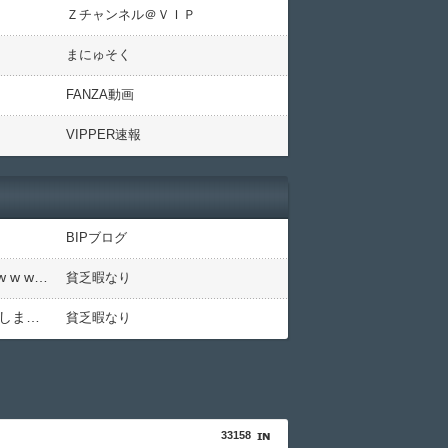
Ｚチャンネル＠ＶＩＰ
まにゅそく
FANZA動画
VIPPER速報
BIPブログ
【動画】御当地アイドルだった頃の今田美桜、ガチのマジで可愛くてワイらをびびらせまくってしまうw w w w w w w w
貧乏暇なり
【画像】森高千里(55) 「ミニスカートはとてもムリよ若い子には負けるわ」←ワイらにはブッ刺さりまくってしまうw w w w w w
貧乏暇なり
33158