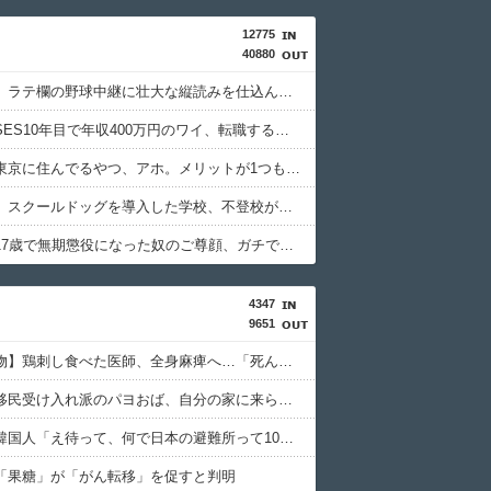
12775
40880
新聞さん、ラテ欄の野球中継に壮大な縦読みを仕込んでしまうwwwwwww
【朗報】SES10年目で年収400万円のワイ、転職するか迷う
【悲報】東京に住んでるやつ、アホ。メリットが1つもないことが判明
【超朗報】スクールドッグを導入した学校、不登校が激減→JK「犬のために学校行きたくなる」
【悲報】17歳で無期懲役になった奴のご尊顔、ガチで怖い
4347
9651
【九州名物】鶏刺し食べた医師、全身麻痺へ…「死んだほうが良かったと思っていた」
【動画】移民受け入れ派のパヨおば、自分の家に来られたら全力で拒否るｗｗｗｗｗｗｗｗｗｗ
【悲報】韓国人「え待って、何で日本の避難所って10年前と同レベルなの(ドン引き
「果糖」が「がん転移」を促すと判明