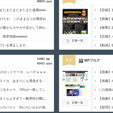
80879
【悲報】グエン、またまたまたまたまたまた逮捕wwwwwwwwwwwwwww
6月ワイ「株で500万儲けたわ このままなら仕事辞めれるかも」→２ヶ月後...
【悲報】ワイの家、壁の裏からカサカサ音がして終わるwwwww
限界突破wwwww
プレを禁止します」
21883
4
BIPブログ
82413
【画像あり】安心系JKのホットケーキ、レベチｗｗｗｗｗｗｗｗｗｗｗｗｗｗｗｗｗｗｗｗｗｗｗｗ
【画像】
【閲覧注意】ケニアのスイカ、あまりにも薄過ぎる・・・
【悲報】ヤニねこで抜けるキャラ、74%が一致してしまう・・・
【悲報】瀬戸環奈がスタイルよすぎて一般男性が隣に並ぶとチンチクリンに見えてしまう
【画像】セブンイレブンのバイト「AIにちいかわの画像を食わせてっと………できた！」