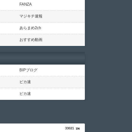
FANZA
マジキチ速報
あらまめ2ch
おすすめ動画
BIPブログ
ピカ速
ピカ速
33021