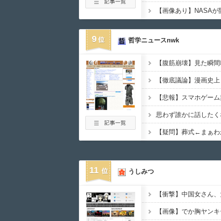
9
哲学ニュースnwk
思わず誰かに話したく
【疑問】葬式←まぁわ
11
うしみつ