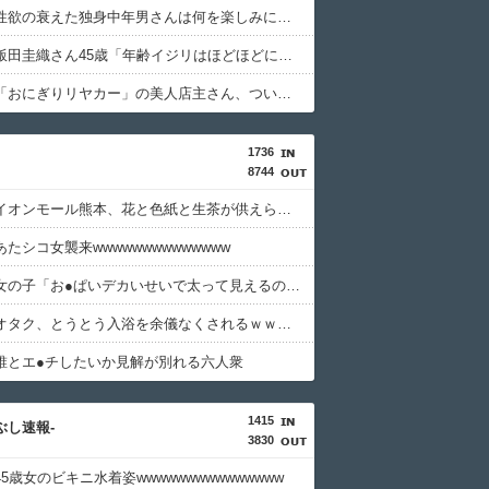
【悲報】性欲の衰えた独身中年男さんは何を楽しみに生きればいいんや？・・・・・・・・・
【朗報】飯田圭織さん45歳「年齢イジリはほどほどにね」ｗｗｗｗｗｗｗｗｗｗ
【朗報】「おにぎりリヤカー」の美人店主さん、ついに実店舗をオープンｗｗｗｗｗｗｗｗｗｗ
1736
8744
【画像】イオンモール熊本、花と色紙と生茶が供えられる
たシコ女襲来wwwwwwwwwwwwww
【画像】女の子「お●ぱいデカいせいで太って見えるのまじだるい????」
【速報】オタク、とうとう入浴を余儀なくされるｗｗｗｗｗｗｗ
誰とエ●チしたいか見解が別れる六人衆
1415
つぶし速報-
3830
5歳女のビキニ水着姿wwwwwwwwwwwwwww