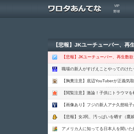
VIP
野球
【悲報】JKユーチューバー、再
【悲報】JKユーチューバー、再生数
職場の新人がすげえことやってのけた
【胸糞注意】底辺YouTuberが正義
【閲覧注意】激論！子供にトラウマを
【画像あり】フジの新人アナ久慈暁子
【悲報】女J民、汚っぱいを晒す（鷹娘
アメリカ人に知ってる日本人を聞いた