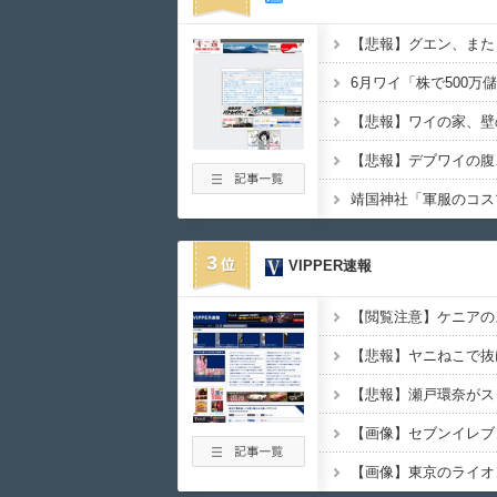
【悲報】デブワイの腹、
靖国神社「軍服のコス
3
VIPPER速報