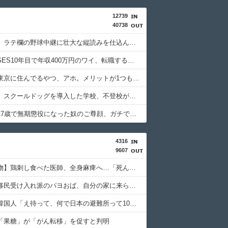
12739
40738
新聞さん、ラテ欄の野球中継に壮大な縦読みを仕込んでしまうwwwwwww
【朗報】SES10年目で年収400万円のワイ、転職するか迷う
【悲報】東京に住んでるやつ、アホ。メリットが1つもないことが判明
【超朗報】スクールドッグを導入した学校、不登校が激減→JK「犬のために学校行きたくなる」
【悲報】17歳で無期懲役になった奴のご尊顔、ガチで怖い
4316
9607
【九州名物】鶏刺し食べた医師、全身麻痺へ…「死んだほうが良かったと思っていた」
【動画】移民受け入れ派のパヨおば、自分の家に来られたら全力で拒否るｗｗｗｗｗｗｗｗｗｗ
【悲報】韓国人「え待って、何で日本の避難所って10年前と同レベルなの(ドン引き
「果糖」が「がん転移」を促すと判明