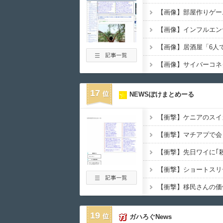
17
NEWSぽけまとめーる
19
ガハろぐNews