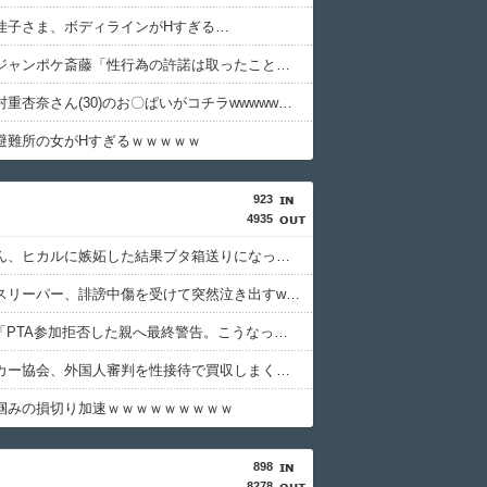
佳子さま、ボディラインがHすぎる…
【悲報】ジャンポケ斎藤「性行為の許諾は取ったことありません」
【画像】村重杏奈さん(30)のお〇ぱいがコチラwwwwwwwwwwww
避難所の女がHすぎるｗｗｗｗｗ
923
4935
東大卒さん、ヒカルに嫉妬した結果ブタ箱送りになってしまう…
ショートスリーパー、誹謗中傷を受けて突然泣き出すwwwwwwwwwwwwwwwww
PTA会長「PTA参加拒否した親へ最終警告。こうなってもいい？」
韓国サッカー協会、外国人審判を性接待で買収しまくっていた事が判明
掴みの損切り加速ｗｗｗｗｗｗｗｗｗ
898
8278