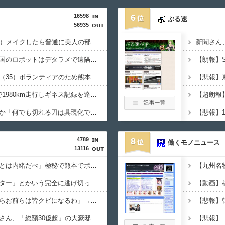
16598
6
ぶる速
56935
女芸人の吉住さん（36）メイクしたら普通に美人の部類だったと判明ｗｗｗｗｗｗｗｗｗ
イーロン・マスク「中国のロボットはデタラメで遠隔操作してるだけ」
【悲報】へずまりゅう（35）ボランティアのため熊本に行くも体調不良で病院に行く
日産e-power、無給油で1980km走行しギネス記録を達成！→山頂から下ってるだけでした…
ハンターハンターにわか「何でも切れる刀は具現化できない(ﾆﾁｯ」←これ
4789
8
働くモノニュース
13116
中居正広「俺が来たことは内緒だべ」極秘で熊本でボランティアをしていたｗｗｗｗｗ
【悲報】「ビッグモーター」とかいう完全に逃げ切ったゴミクズｗｗｗｗｗ
謎の勢力「AI発展したらお前らは皆クビになるわ」→未だかつてAIのせいで失業したG民が0人の理由
【悲報】ちいかわ作者さん、「総額30億超」の大豪邸を建てる！？ｗｗｗｗｗ
【悲報】