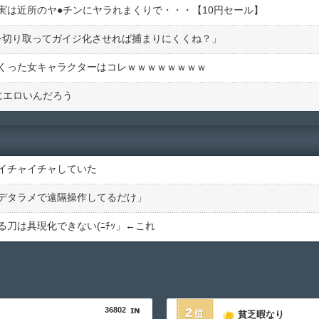
は近所のヤ●︎チンにヤラれまくりで・・・【10円セール】
を切り取ってガイジ化させれば捕まりにくくね？」
くった女キャラクターはコレｗｗｗｗｗｗｗｗ
にエロいんだろう
イチャイチャしていた
デタラメで遠隔操作してるだけ」
刀は具現化できない(ﾆﾁｯ」←これ
36802
2
貧乏暇なり