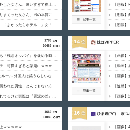
【画像】フィルターを外した女さん、違いすぎて炎上してしまうｗｗｗｗｗｗｗｗｗｗｗ
【悲報】色んな男とヤりまくった女さん、男の本質に気付く⇒ｗｗ
【画像】弱男「あのっ…！よかったらホテル…」女「ぷっｗｗｗｗｗ」⇒
1783
14
妹はVIPPER
20489
【参考画像】脱がしたら『残念オッパイ』を褒める時の模範解答
【朗報】メンヘラ女の子、可愛すぎると話題にｗｗｗｗｗｗｗｗｗｗｗ
【動画】あ
のルール 外国人は笑うらしいな
【動画】野犬の群れに襲われた男性、とんでもない方法で制圧するｗｗｗｗｗｗｗ
★★同格のように語られてるけど実際は『雲泥の差』があるものと言えば？
【画像】
1669
16
ひま速(°∀°) -暇
11085
上ｗｗｗｗｗ
【画像】4