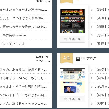
80505
【悲報】グエン、またまたまたまたまたまた逮捕wwwwwwwwwwwwwww
6月ワイ「株で500万儲けたわ このままなら仕事辞めれるかも」→２ヶ月後...
【悲報】ワイの家、壁の裏からカサカサ音がして終わるwwwww
限界突破wwwww
プレを禁止します」
21756
4
BIPブログ
81859
【閲覧注意】ケニアのスイカ、あまりにも薄過ぎる・・・
【画像】
【悲報】ヤニねこで抜けるキャラ、74%が一致してしまう・・・
【悲報】瀬戸環奈がスタイルよすぎて一般男性が隣に並ぶとチンチクリンに見えてしまう
【画像】セブンイレブンのバイト「AIにちいかわの画像を食わせてっと………できた！」
【画像】東京のライオンさん、溶けるｗｗｗｗｗｗｗｗｗｗｗｗｗｗｗｗｗｗｗｗｗｗ