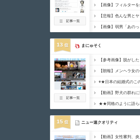
13
まにゅそく
◉★日本の結婚式のこ
15
ニュー速クオリティ
【動画】女性審判、炎