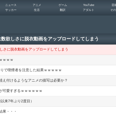
ニュース
アニメ
ゲーム
YouTube
芸
サッカー
生活
翻訳
アダルト
その
生数欲しさに脱衣動画をアップロードしてしまう
欲しさに脱衣動画をアップロードしてしまう
ｗｗｗｗ
気取りで喫煙者を注意した結果ｗｗｗｗｗ
植え付けるようなアニメの描写は必要か？
が可愛すぎるｗｗｗｗｗｗ
以来7年ぶり2度目）
結果・・・