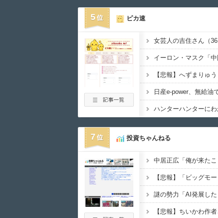
5
ピカ速
7
投資ちゃんねる