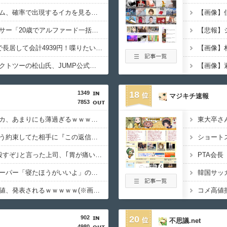
【画像】部屋作りゲーム、確率で出現するイカを見るとクラッシュする不具合が発生ｗｗｗ
【画像】
【画像】インフルエンサー「20歳でアルファード一括で買えちゃう私って素敵」
【画像】居酒屋「6人で長居して会計4939円！喋りたいだけなら公園に行ってくれ（怒」
【画像】サイバーコネクトツーの松山氏、JUMP公式にブロックされる・・・
【画像】
1349
18
マジキチ速報
7853
【衝撃】ケニアのスイカ、あまりにも薄過ぎるｗｗｗｗｗ
【衝撃】マチアプで会う約束してた相手に『この返信』送ったらブロックされた結果ｗｗｗｗｗ
【衝撃】先日ワイに｢殺すぞ｣と言った上司、｢胃が痛い｣とか言い出すｗｗｗｗｗ
【衝撃】ショートスリーパー「寝たほうがいいよ」の一言にブチギレｗｗｗｗｗ(※動画あり)
【衝撃】移民さんの価値、発表されるｗｗｗｗｗ(※画像あり)
コメ高値
902
20
不思議.net
4980