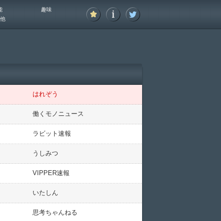
能
趣味
他
はれぞう
働くモノニュース
ラビット速報
うしみつ
VIPPER速報
いたしん
思考ちゃんねる