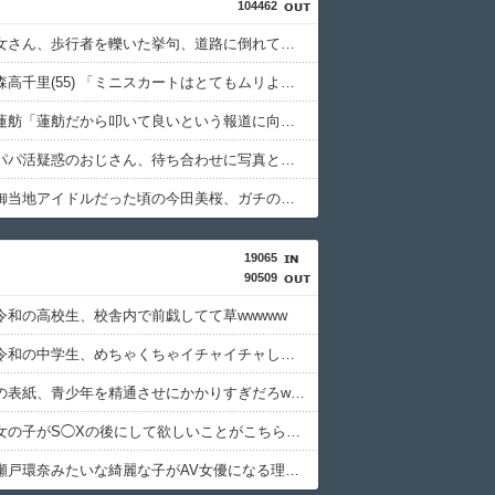
104462
【悲報】女さん、歩行者を轢いた挙句、道路に倒れてどえらいことになってしまうw w w w w w w
【画像】森高千里(55) 「ミニスカートはとてもムリよ若い子には負けるわ」←ワイらにはブッ刺さりまくってしまうw w w w w w
【衝撃】蓮舫「蓮舫だから叩いて良いという報道に向き合います！」X民「高市だから叩いて良いをやってるのがお前だろ」←これ…w w
【悲報】パパ活疑惑のおじさん、待ち合わせに写真と違う女が来たので逃げようとするも眼鏡を奪われ可哀想なことになっているところを激写されてしまう…
【動画】御当地アイドルだった頃の今田美桜、ガチのマジで可愛くてワイらをびびらせまくってしまうw w w w w w w w
19065
90509
令和の高校生、校舎内で前戯してて草wwwww
【画像】令和の中学生、めちゃくちゃイチャイチャしていた
この漫画の表紙、青少年を精通させにかかりすぎだろwww
【画像】女の子がS◯Xの後にして欲しいことがこちらｗｗｗｗｗｗ
【疑問】瀬戸環奈みたいな綺麗な子がAV女優になる理由wwwwwww