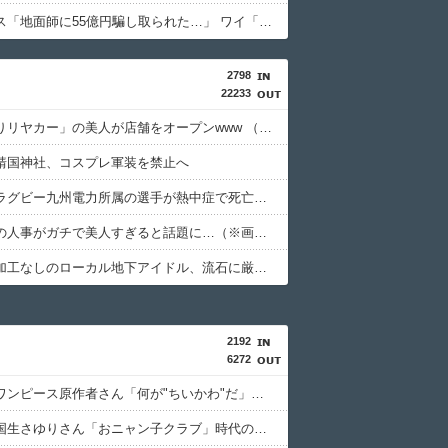
積水ハウス「地面師に55億円騙し取られた…」 ワイ「はえーかわいそう…会社滅茶苦茶やろなぁ」
2798
22233
「おにぎりリヤカー」の美人が店舗をオープンwww （※画像あり）
靖国神社、コスプレ軍装を禁止へ
【訃報】ラグビー九州電力所属の選手が熱中症で死亡 フィジー出身の26歳
安川電機の人事がガチで美人すぎると話題に…（※画像あり）
【画像】加工なしのローカル地下アイドル、流石に厳しいwwwwww
2192
6272
【悲報】ワンピース原作者さん「何が"ちいかわ"だ」ｗｗｗｗｗｗｗｗｗｗ
【爆笑】国生さゆりさん「おニャン子クラブ」時代のライバル関係を語る 伊達みきおさんが直球質問「たとえば誰です？」ｗｗｗｗｗｗｗｗｗｗ