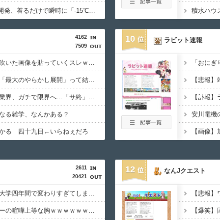
【画像あり】NASAが開発、着るだけで瞬時に「-15℃冷却」する冷感ポンチョ3,980円！
4162
10
ラビット速報
7509
【腹筋崩壊】見た瞬間吹いた画像を貼っていくスレｗｗｗｗ
【徹底議論】漫画史上「最大のやらかし展開」って結局なんだと思う？
【悲報】
【悲報】スマホゲーム業界、ガチで限界へ…「サ終」相次ぎ倒産が過去最多ペース “当たれば一攫千金”の時代が終わる
なる雑学、なんかある？
かる 四十九日←いらねぇだろ
2611
12
なんJクエスト
20421
【衝撃】中国女さん、大学四年間で変わりすぎてしまうｗｗｗｗｗｗ(※画像あり)
【画像】でか胸ヤンキーの喧嘩上等な胸ｗｗｗｗｗｗｗｗｗｗｗｗｗｗ