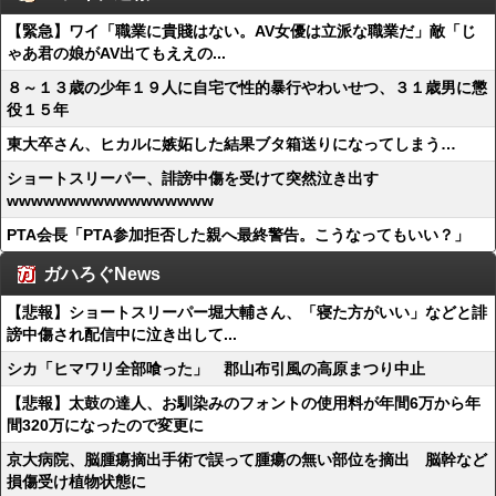
【緊急】ワイ「職業に貴賤はない。AV女優は立派な職業だ」敵「じ
ゃあ君の娘がAV出てもええの...
８～１３歳の少年１９人に自宅で性的暴行やわいせつ、３１歳男に懲
役１５年
東大卒さん、ヒカルに嫉妬した結果ブタ箱送りになってしまう…
ショートスリーパー、誹謗中傷を受けて突然泣き出す
wwwwwwwwwwwwwwwww
PTA会長「PTA参加拒否した親へ最終警告。こうなってもいい？」
ガハろぐNews
【悲報】ショートスリーパー堀大輔さん、「寝た方がいい」などと誹
謗中傷され配信中に泣き出して...
シカ「ヒマワリ全部喰った」 郡山布引風の高原まつり中止
【悲報】太鼓の達人、お馴染みのフォントの使用料が年間6万から年
間320万になったので変更に
京大病院、脳腫瘍摘出手術で誤って腫瘍の無い部位を摘出 脳幹など
損傷受け植物状態に