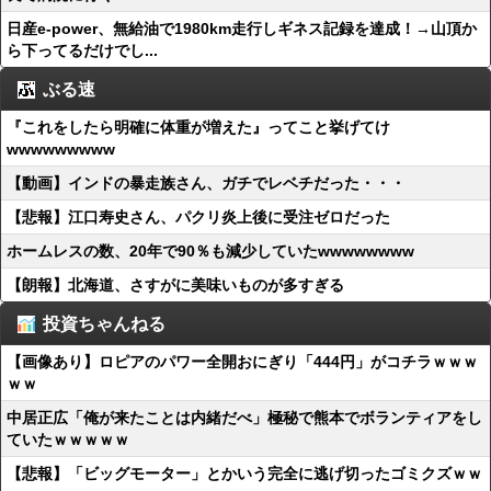
日産e-power、無給油で1980km走行しギネス記録を達成！→山頂か
ら下ってるだけでし...
ぶる速
『これをしたら明確に体重が増えた』ってこと挙げてけ
wwwwwwwww
【動画】インドの暴走族さん、ガチでレベチだった・・・
【悲報】江口寿史さん、パクリ炎上後に受注ゼロだった
ホームレスの数、20年で90％も減少していたwwwwwwww
【朗報】北海道、さすがに美味いものが多すぎる
投資ちゃんねる
【画像あり】ロピアのパワー全開おにぎり「444円」がコチラｗｗｗ
ｗｗ
中居正広「俺が来たことは内緒だべ」極秘で熊本でボランティアをし
ていたｗｗｗｗｗ
【悲報】「ビッグモーター」とかいう完全に逃げ切ったゴミクズｗｗ