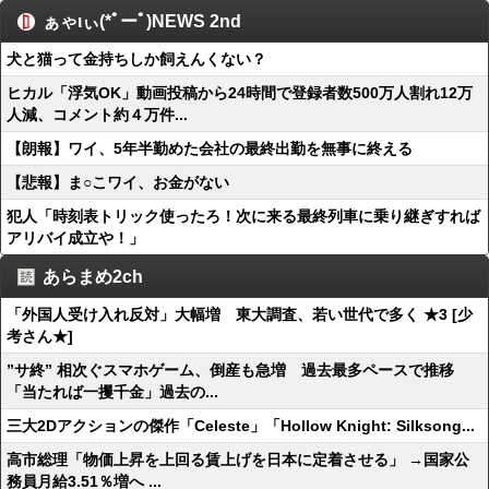
ぁゃιぃ(*ﾟーﾟ)NEWS 2nd
犬と猫って金持ちしか飼えんくない？
ヒカル「浮気OK」動画投稿から24時間で登録者数500万人割れ12万
人減、コメント約４万件...
【朗報】ワイ、5年半勤めた会社の最終出勤を無事に終える
【悲報】ま○こワイ、お金がない
犯人「時刻表トリック使ったろ！次に来る最終列車に乗り継ぎすれば
アリバイ成立や！」
あらまめ2ch
「外国人受け入れ反対」大幅増 東大調査、若い世代で多く ★3 [少
考さん★]
”サ終” 相次ぐスマホゲーム、倒産も急増 過去最多ペースで推移
「当たれば一攫千金」過去の...
三大2Dアクションの傑作「Celeste」「Hollow Knight: Silksong...
高市総理「物価上昇を上回る賃上げを日本に定着させる」 →国家公
務員月給3.51％増へ ...