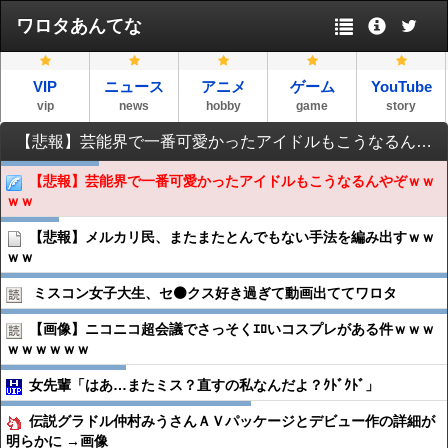
ワロタあんてな
VIP
ニュース
アニメ
ゲーム
YouTube
vip
news
hobby
game
story
【悲報】芸能界で一番可愛かったアイドルもこうなるんやぞｗｗｗｗ
【悲報】芸能界で一番可愛かったアイドルもこうなるんやぞｗｗ
ｗｗ
【悲報】メルカリ民、またまたとんでもない手法を編み出すｗｗ
ｗｗ
ミスコン女子大生、セ⚫️クス好き過ぎて動画出ててワロタ
【画像】ニコニコ超会議でさっそくｴﾛいコスプレがある件ｗｗｗ
ｗｗｗｗｗｗ
女先輩「はあ…またミス？直すの私なんだよ？ｸﾄﾞｸﾄﾞ」
伝説グラドル仲村みうさんＡＶパッケージとデビュー作の詳細が
明らかに →画像