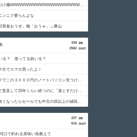
【緊急】つけ麺WWWWWWWWWWWWWWWWWWWWWW
ニンニク要らんよな
郎系食おうぜ」俺「おうｗ」→豚山
334
め
2562
ている？ 使ってる奴いる？
中古でスマホ買ったよ！
ハードオフでこの３０００円のノートパソコン見つけたんだけどどうですか？
スマホって普及して20年くらい経つのに「落とすだけで割れる」問題いつまでもクリアできてないよね…
ディスク無くなったらセールでも中古の倍以上の値段になるよな
227
616
 河口で釣れる美味い魚教えて