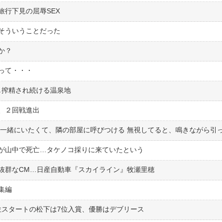
行下見の屈辱SEX
そういうことだった
すか？
って・・・
し搾精され続ける温泉地
、２回戦進出
が山中で死亡…タケノコ採りに来ていたという
抜群なCM…日産自動車『スカイライン』牧瀬里穂
集編
果：6位スタートの松下は7位入賞、優勝はデブリース