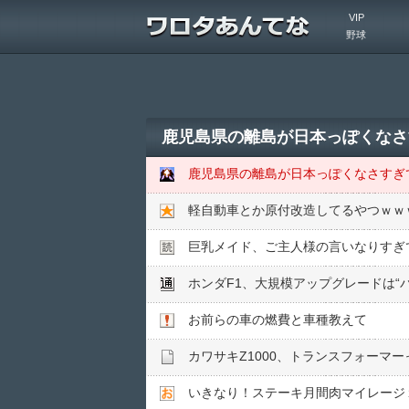
VIP
野球
鹿児島県の離島が日本っぽくなさ
鹿児島県の離島が日本っぽくなさすぎ
軽自動車とか原付改造してるやつｗｗ
巨乳メイド、ご主人様の言いなりすぎ
ホンダF1、大規模アップグレードは“
お前らの車の燃費と車種教えて
カワサキZ1000、トランスフォーマ
いきなり！ステーキ月間肉マイレージ