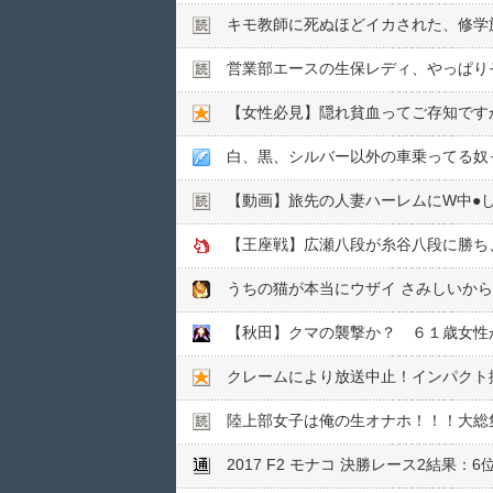
キモ教師に死ぬほどイカされた、修学旅
営業部エースの生保レディ、やっぱり
【女性必見】隠れ貧血ってご存知で
白、黒、シルバー以外の車乗ってる奴
【動画】旅先の人妻ハーレムにW中●︎
【王座戦】広瀬八段が糸谷八段に勝ち
【秋田】クマの襲撃か？ ６１歳女性
クレームにより放送中止！インパクト
陸上部女子は俺の生オナホ！！！大総
2017 F2 モナコ 決勝レース2結