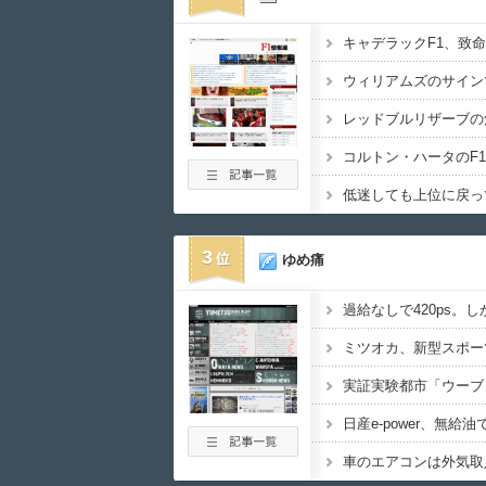
コルトン・ハータのF
3
ゆめ痛
日産e-power、無給
車のエアコンは外気取