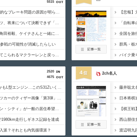
5515
キャデラックF1、致命的なブレーキ問題の原因が明らかになるも解決には至っておらずめども立たず
ウィリアムズのサインツ、将来について決断できず「分からない」「いつまでに決めるのかも言えない」
レッドブルリザーブの角田裕毅、ケイナさんと一緒に酒蔵巡りをしている模様
1参戦の可能性が消滅したらしい
群馬・栃
低迷しても上位に戻ってこられるマクラーレンと戻ってこられないウィリアムズは何が違うの
バイク乗
2520
4
2ch名人
4675
過給なしで420ps。しかもL型エンジン…このS31Zいくらかかってるんだ…
藤井聡太
ミツオカ、新型スポーツカーのティザー画像「第3弾」を公開！
実証実験都市「ウーブン・シティ」が一般の居住希望者の募集開始 すでにトヨタ関係者が居住
油で1980km走行しギネス記録を達成
入派？それとも内気循環派？
渡辺明九