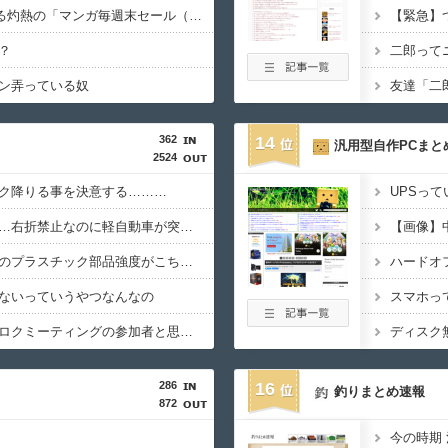
Amazon、汗が飛び散る灼熱の「マンガ毎週末セール（50%還元）」を開催！
？
二郎って
ン弄っている奴
友達「二
362
14
汎用型自作PCまと
2524
ク降りる事を決意する………
UPSっ
【動画】これはひどい…右折禁止なのに軽自動車が突如右折し路面電車と衝突→乗ってた三人組が車を捨て逃走ｗｗｗｗｗｗ
【画像】
【動画】中国製自動車のプラスチック部品強度がこちらｗｗｗｗｗｗｗｗｗ
ないっていうやつなんなの
栃木トヨタ主催のハチロクミーティングの参加者と思われる86乗りが公道で円書きしてる動画を投稿→大炎上
286
16
釣りまとめ速報
872
今の時期