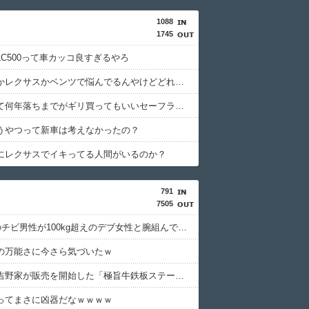
1088
1745
LC500って車カッコ良すぎるやろ
ポルシェかレクサスかベンツで悩んでるんやけどどれがいいと思う？
中古車って何年落ちまでがギリ買ってもいいセーフライン？
うやつって新車は考えなかったの？
にレクサスでイキってる人間がいるのか？
791
7505
身長160のチビ男性が100kg超えのデブ女性と腕組んで歩いてたらどう思う？
の万能さに今さら気づいたｗ
【衝撃】吉野家が販売を開始した「極旨牛鉄板ステーキ定食(1498円)」がうまそすぎると話題にｗｗｗｗｗ
ってまさに凶器だなｗｗｗｗ