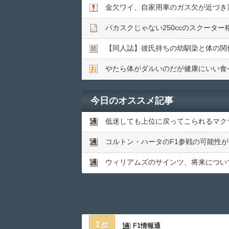
金欠ワイ、自家用車のガス欠が近づき
バカスクじゃない250ccのスクータ
【同人誌】彼氏持ちの幼馴染と体の関
やたら体がダルいのだが健康にいい食
今日のオススメ記事
低迷しても上位に戻ってこられるマク
コルトン・ハータのF1参戦の可能性
ウィリアムズのサインツ、将来につい
1
F1情報通