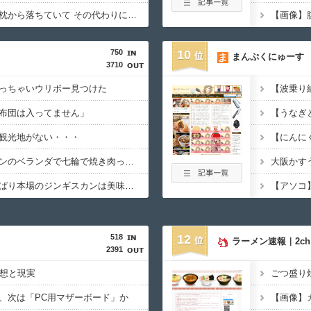
朝起きると自分の頭は枕から落ちていて その代わりに猫が枕をベッドにしておねんねしていた。【再】
750
10
まんぷくにゅーす
3710
っちゃいウリボー見つけた
布団は入ってません」
観光地がない・・・
もしかして、マンションのベランダで七輪で焼き肉ってダメなの？????
大阪かす
【悲報】観光客「やっぱり本場のジンギスカンは美味い！」道民ワイ「ぷっwwww」
518
12
ラーメン速報｜2c
2391
理想と現実
、次は「PC用マザーボード」か