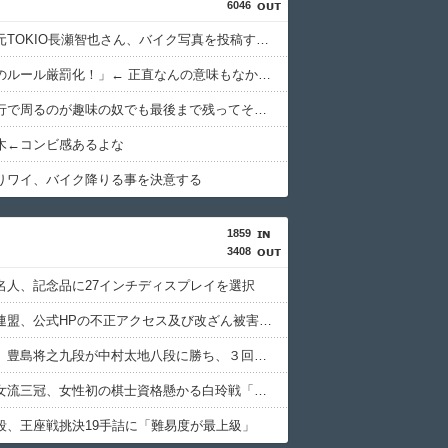
6046
【悲報】元TOKIO長瀬智也さん、バイク写真を投稿するも女子から「見た目が汚らしい」と叩かれ謝罪
「自転車のルール厳罰化！」← 正直なんの意味もなかった件ｗｗｗｗｗｗｗｗ
全国を旅行で周るのが趣味の奴でも最後まで残ってそうな都道府県ってどこ？？？
木←コンビ感あるよな
りワイ、バイク降りる事を決意する
1859
3408
名人、記念品に27インチディスプレイを選択
日本将棋連盟、公式HPの不正アクセス及び改ざん被害の調査結果公表
【棋王戦】豊島将之九段が中村太地八段に勝ち、３回戦進出
西山朋佳女流三冠、女性初の棋士資格懸かる白玲戦「今まで通りに」
段、王座戦挑決19手詰に「難易度が最上級」