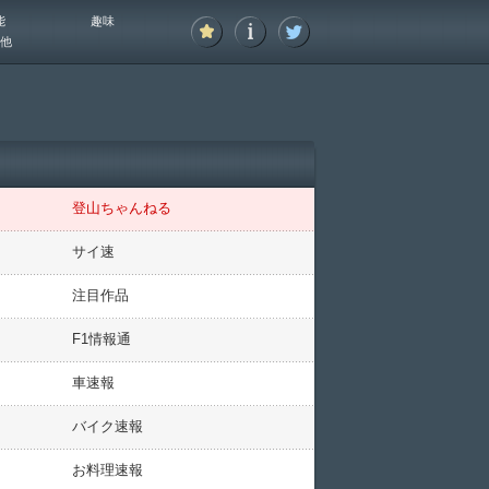
能
趣味
他
登山ちゃんねる
サイ速
注目作品
F1情報通
車速報
バイク速報
お料理速報