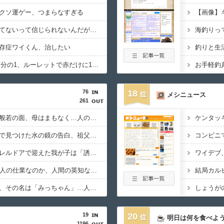
クソ運ゲー、つまらなすぎる
【画像】
てないって信じられないんだが…
海釣りっ
存症ワイくん、治したい
釣りと生
宝くじ1等1億円1000万分の1、ルーレットで赤だけに1万円賭けて13連勝（8192万円）する確率2888分の1ｗ
お手軽釣
76
18
メシニュース
261
邪気払いにと渡された般若の面、母はまもなく…人の恨み傑作7選
ケンタッ
【オカルト】過去スレで見つけた水の鏡の告白、祖父は閻魔様で父はまさかの…
コンビニ
【オカルト】なぜパラレルドアで迎えた我が子は「誘拐」にならないのか？
ワイデブ
UFOも古代遺跡も宇宙人の仕業なのか、人間の英知なのか？ 宇宙・超古代文明傑作7選
結局カル
夜中に手渡された人形、その名は「みっちゃん」…人形にまつわる傑作7選
19
20
明日は何を食べよ
1196