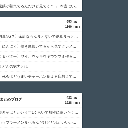
【画像】腹筋が割れてるんだけど見てく？ ← 本当にいい体してるわｗ
653
1160
【波乗り納豆NG？】余計なもん食わないで納豆食っときゃ間違いないことが判明した
【うなぎとにんにく】焼き鳥焼いてるから見てクレメンスｗｗｗ（画像あり）
【にんにく＆バター】ワイ、ウッキウキでツマミ作る（画像あり）
うどんの魅力とは
【アソコ】死ぬほどうまいチャーハン食える店教えてクレメンスwwwwwwww
422
hまとめブログ
1928
ごつ盛り焼きそばとかいう年1くらいで無性に食いたくなるやつwwwwwwww
【画像】カップラーメン食べるんだけどどれがいいかな！？w