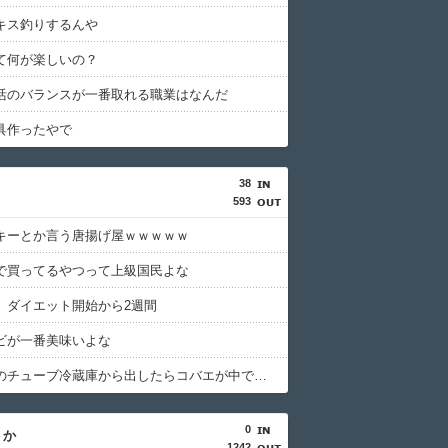
キス釣りするんや
て何が楽しいの？
活のバランスが一番取れる職業はなんだ
具作ったやで
38
593
キーとか言う唐揚げ屋ｗｗｗｗｗ
で買ってるやつって上級国民よな
、ダイエット開始から2週間
ビが一番美味いよな
しょうがのチューブ冷蔵庫から出したらコバエが中で暴れてた
0
うか
1242