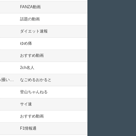
FANZA動画
話題の動画
ダイエット速報
ゆめ痛
おすすめ動画
2ch名人
うちの猫が本当にウザイ さみしいから一緒にいたくて、隣の部屋に呼びつける 無視してると、鳴きながら引っ掻いてくる
なごめるおかると
登山ちゃんねる
サイ速
おすすめ動画
F1情報通