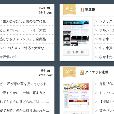
1624
6
車速報
2448
みいちゃんと山田さん「主人公がぽっと出のモブに殺されて終わります」←これ
レクサス
敵「扇風機を当てて寝るとヤバいぞ！」 ワイ「大丈夫やろｗｗｗ」扇風機ﾎﾟﾁｰ
【画像】ファミマの「盛りすぎチャレンジ」、全商品買うて来たで
食料消費税1%ってスーパーの人やレジ対応で大変なことにならんか？
中古車買
大評価のゴミ
なぜ未だ
956
8
ダイエット速報
2213
普段は足元で寝てるけど、 私が悪い夢を見てうなされてたとき 優しくちゅーして起こしてくれた。【再】
私が寝ていると、そばで寝るくせに、一緒に寝ようと布団に入れたり、腕枕してみたりすると、５分ほどガマン。 して・・・【再】
トマト缶
夜寝るときに布団に入れてもすぐに逃げられて悲しいが、 朝は顔の上に腹を乗せたり、肉球で頚動脈を押さえたり・・・【再】
うちのねこたんは俺が寝てる時、何かに取り憑かれた様に髪の毛を舐め回すから困る。【再】
菓子パン