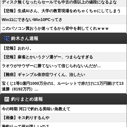
ディスク無くなったらセールでも中古の倍以上の値段になるよな
【悲報】生成AIさん、大学の教育現場をめちゃくちゃにしてしまう
Win11にできないWin10PCってさ
このパソコン買おうか迷ってるから背中を刺してくれｗｗｗ
鈴木さん速報
【悲報】おわり。
【悲報】麻雀とかいうクソ運ゲー、つまらなすぎる
ラオウがサウザーに勝てないって信じられないんだが…
【難病】ギャンブル依存症ワイくん、治したい
宝くじ1等1億円1000万分の1、ルーレットで赤だけに1万円賭けて13
連勝（8192万円）...
釣りまとめ速報
今の時期 河口で釣れる美味い魚教えて
【画像】キス釣りするんや
海釣りって何が楽しいの？