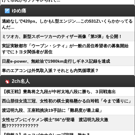
けで市民からブチギレられて...
ゆめ痛
過給なしで420ps。しかもL型エンジン…このS31Zいくらかかってる
んだ…
ミツオカ、新型スポーツカーのティザー画像「第3弾」を公開！
実証実験都市「ウーブン・シティ」が一般の居住希望者の募集開始
すでにトヨタ関係者が居住
日産e-power、無給油で1980km走行しギネス記録を達成
車のエアコンは外気取入派？それとも内気循環派？
2ch名人
【棋王戦】豊島将之九段が中村太地八段に勝ち、３回戦進出
西山朋佳女流三冠、女性初の棋士資格懸かる白玲戦「今まで通りに」
渡辺明九段、王座戦挑決19手詰に「難易度が最上級」
女性セブンにイケメン棋士”S6”が登場 渡辺明九段大激
怒????????????