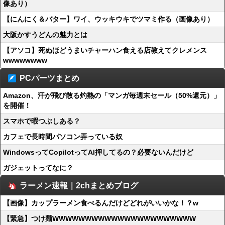
像あり）
【にんにく＆バター】ワイ、ウッキウキでツマミ作る（画像あり）
大阪かすうどんの魅力とは
【アソコ】死ぬほどうまいチャーハン食える店教えてクレメンス
wwwwwwww
PCパーツまとめ
Amazon、汗が飛び散る灼熱の「マンガ毎週末セール（50%還元）」
を開催！
スマホで暇つぶしある？
カフェで長時間パソコン弄っている奴
WindowsってCopilotってAI押してるの？必要ないんだけど
ガジェットってなに？
ラーメン速報｜2chまとめブログ
【画像】カップラーメン食べるんだけどどれがいいかな！？w
【緊急】つけ麺WWWWWWWWWWWWWWWWWWWWWW