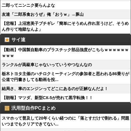
二郎ってニンニク要らんよな
友達「二郎系食おうぜ」俺「おうｗ」→豚山
【悲報】上沼恵美子ブチギレ「簡単にそうめん作れ言うけど、そうめ
ん作りて地獄なんよ」
サイ速
【動画】中国製自動車のプラスチック部品強度がこちらｗｗｗｗｗｗ
ｗｗｗ
ランクルが高級車じゃないっていうやつなんなの
栃木トヨタ主催のハチロクミーティングの参加者と思われる86乗りが
公道で円書きしてる動画を投...
結局さ、車のエンジンってどこにあるのが正解なんだよ！
【朗報】マツダ、新型CX-5が売れて黒字転換！！
汎用型自作PCまとめ
スマホって普及して20年くらい経つのに「落とすだけで割れる」問題
いつまでもクリアできてない...