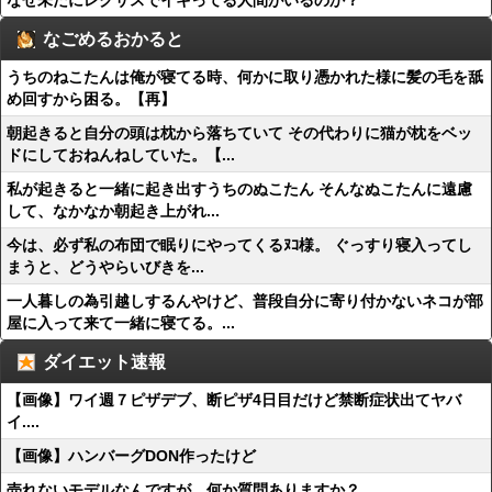
なぜ未だにレクサスでイキってる人間がいるのか？
なごめるおかると
うちのねこたんは俺が寝てる時、何かに取り憑かれた様に髪の毛を舐
め回すから困る。【再】
朝起きると自分の頭は枕から落ちていて その代わりに猫が枕をベッ
ドにしておねんねしていた。【...
私が起きると一緒に起き出すうちのぬこたん そんなぬこたんに遠慮
して、なかなか朝起き上がれ...
今は、必ず私の布団で眠りにやってくるﾇｺ様。 ぐっすり寝入ってし
まうと、どうやらいびきを...
一人暮しの為引越しするんやけど、普段自分に寄り付かないネコが部
屋に入って来て一緒に寝てる。...
ダイエット速報
【画像】ワイ週７ピザデブ、断ピザ4日目だけど禁断症状出てヤバ
イ....
【画像】ハンバーグDON作ったけど
売れないモデルなんですが、何か質問ありますか？