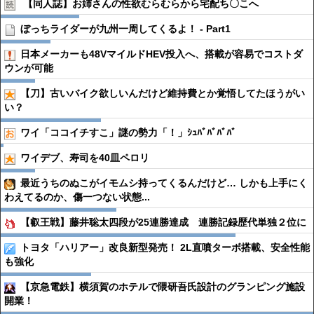
【同人誌】お姉さんの性欲むらむらから宅配ち〇こへ
ぼっちライダーが九州一周してくるよ！ - Part1
日本メーカーも48VマイルドHEV投入へ、搭載が容易でコストダ
ウンが可能
【刀】古いバイク欲しいんだけど維持費とか覚悟してたほうがい
い？
ワイ「ココイチすこ」謎の勢力「！」ｼｭﾊﾞﾊﾞﾊﾞﾊﾞ
ワイデブ、寿司を40皿ペロリ
最近うちのぬこがイモムシ持ってくるんだけど… しかも上手にく
わえてるのか、傷一つない状態...
【叡王戦】藤井聡太四段が25連勝達成 連勝記録歴代単独２位に
トヨタ「ハリアー」改良新型発売！ 2L直噴ターボ搭載、安全性能
も強化
【京急電鉄】横須賀のホテルで隈研吾氏設計のグランピング施設
開業！