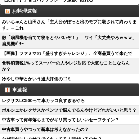
【悲報？】チョコバナナクレープ定跡、敗れる
お料理速報
みいちゃんと山田さん「主人公がぽっと出のモブに殺されて終わりま
す」←これ
敵「扇風機を当てて寝るとヤバいぞ！」 ワイ「大丈夫やろｗｗｗ」
扇風機ﾎﾟﾁｰ
【画像】ファミマの「盛りすぎチャレンジ」、全商品買うて来たで
食料消費税1%ってスーパーの人やレジ対応で大変なことにならん
か？
冷やし中華とかいう過大評価のゴミ
車速報
レクサスLC500って車カッコ良すぎるやろ
ポルシェかレクサスかベンツで悩んでるんやけどどれがいいと思う？
中古車って何年落ちまでがギリ買ってもいいセーフライン？
中古車買うやつって新車は考えなかったの？