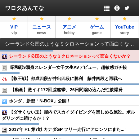
ワロタあんてな
VIP
ニュース
アニメ
ゲーム
YouTube
vip
news
hobby
game
story
シーランド公国のようなミクロネーションって面白くないか？
シーランド公国のようなミクロネーションって面白くないか？
昭和顔9頭身スレンダー女子大生AVデビュー、超敏感ガチ抜
【叡王戦】都成四段が井出四段に勝利 藤井四段と再戦へ
【動画】激イキ172回膣痙攣、26日間溜め込んだ性欲爆発
ホンダ、新型「N-BOX」公開！
【ダサくない玉】屋内でスカイダイビングを楽しめる施設。ボル
ダリングに続けるか！？
2017年 F1 第7戦 カナダGP フリー走行1“アロンソにまた...”