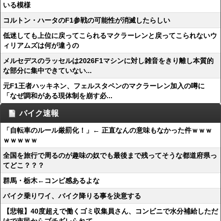
いる模様
コルトン・ハータのF1参戦の可能性が消滅したらしい
低迷しても上位に戻ってこられるマクラーレンと戻ってこられないウ
ィリアムズは何が違うの
メルセデスのラッセルは2026F1マシンに対し雑音をきり離し本質的
な部分に集中できていない...
元F1王者ハッキネン、フェルスタペンのマクラーレン加入の噂に
「なぜ調和がある現体制を崩す必...
バイク速報
「自転車のルール厳罰化！」← 正直なんの意味もなかった件ｗｗｗ
ｗｗｗｗｗ
全国を旅行で周るのが趣味の奴でも最後まで残ってそうな都道府県っ
てどこ？？？
群馬・栃木←コンビ感あるよな
バイク乗りワイ、バイク降りる事を決意する
【悲報】40度超えで働くゴミ収集員さん、コンビニで水分補給しただ