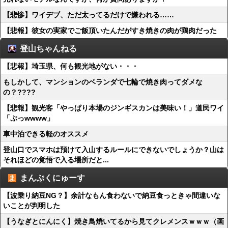
【悲惨】ワイデブ、ただ太ってるだけで嫌われる……
【悲報】彼女の実家でご飯頂いたんだがすき焼きの肉が鶏肉だった
登山ちゃんねる
【悲報】埼玉県、何も観光地がない・・・
もしかして、マンションのベランダで七輪で焼き肉ってダメな
の？????
【悲報】観光客「やっぱり本場のジンギスカンは美味い！」道民ワイ
「ぷっwwww」
車中泊できる軽のオススメ
登山口でスマホは預けて入山するルールにできないでしょうか？山は
それほどの覚悟で入る場所だと...
まんぷくにゅーす
【波乗り納豆NG？】余計なもん食わないで納豆食っときゃ間違いな
いことが判明した
【うなぎとにんにく】焼き鳥焼いてるから見てクレメンスｗｗｗ（画