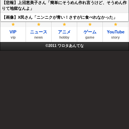
【悲報】上沼恵美子さん「簡単にそうめん作れ言うけど、そうめん作
りて地獄なんよ」
【画像】X民さん「ニンニクが青い！さすがに食べれなかった」
VIP
ニュース
アニメ
ゲーム
YouTube
vip
news
hobby
game
story
©2011
ワロタあんてな