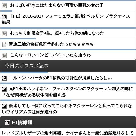
おっぱい好きにはたまらない可愛い巨乳の女の子
【FE】2016-2017 フォーミュラE 第7戦 ベルリン プラクティス
結果
むっちり制服女子●︎生、痴●︎したら俺の虜になった
普通二輪の合宿免許予約したったｗｗｗｗｗ
こんなエロいコンビニバイトいたら通うわ
今日のオススメ記事
コルトン・ハータのF1参戦の可能性が消滅したらしい
元F1王者ハッキネン、フェルスタペンのマクラーレン加入の噂に
「なぜ調和がある現体制を崩す必...
低迷しても上位に戻ってこられるマクラーレンと戻ってこられな
いウィリアムズは何が違うの
F1情報通
レッドブルリザーブの角田裕毅、ケイナさんと一緒に酒蔵巡りをして