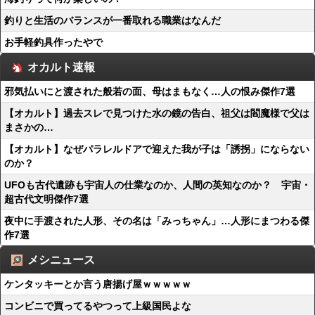
釣りと生活のバランスが一番取れる職業はなんだ
お手軽釣具作ったやで
オカルト速報
邪気払いにと渡された般若の面、母はまもなく…人の恨み傑作7選
【オカルト】過去スレで見つけた水の鏡の告白、祖父は閻魔様で父は
まさかの…
【オカルト】なぜパラレルドアで迎えた我が子は「誘拐」にならない
のか？
UFOも古代遺跡も宇宙人の仕業なのか、人間の英知なのか？ 宇宙・
超古代文明傑作7選
夜中に手渡された人形、その名は「みっちゃん」…人形にまつわる傑
作7選
メシニュース
ケンタッキーとか言う唐揚げ屋ｗｗｗｗｗ
コンビニで買ってるやつって上級国民よな