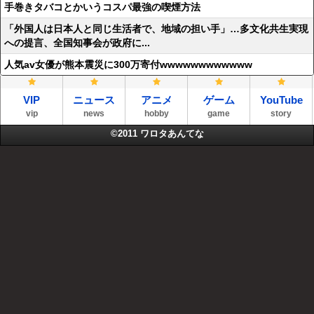
手巻きタバコとかいうコスパ最強の喫煙方法
「外国人は日本人と同じ生活者で、地域の担い手」…多文化共生実現
への提言、全国知事会が政府に...
人気av女優が熊本震災に300万寄付wwwwwwwwwwww
VIP
ニュース
アニメ
ゲーム
YouTube
vip
news
hobby
game
story
©2011
ワロタあんてな