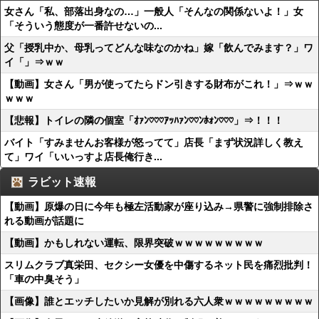
女さん「私、部落出身なの…」一般人「そんなの関係ないよ！」女
「そういう態度が一番許せないの...
父「授乳中か、母乳ってどんな味なのかね」嫁「飲んでみます？」ワ
イ「」⇒ｗｗ
【動画】女さん「男が使ってたらドン引きする財布がこれ！」⇒ｗｗ
ｗｗｗ
【悲報】トイレの隣の個室「ｵｧﾝ♡♡♡ｱｯﾊｧﾝ♡♡ﾝﾎｫﾝ♡♡♡」⇒！！！
バイト「すみませんお客様が怒ってて」店長「まず状況詳しく教え
て」ワイ「いいっすよ店長俺行き...
ラビット速報
【動画】原爆の日に今年も極左活動家が座り込み→県警に強制排除さ
れる動画が話題に
【動画】かもしれない運転、限界突破ｗｗｗｗｗｗｗｗｗ
スリムクラブ真栄田、セクシー女優を中傷するネット民を痛烈批判！
「車の中臭そう」
【画像】誰とエッチしたいか見解が別れる六人衆ｗｗｗｗｗｗｗｗｗ