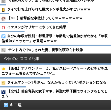
奇跡のHカップ、全てを味わい尽くす超堪能スペシャル
タイで打ち上げられた巨大トンボ花火がすごいｗｗｗ
【GIF】衝撃的な事故貼ってくｗｗｗｗｗｗｗｗ
イケメンがヤリサーにやってきた結果
自分の年収が性別・都道府県・年齢別で偏差値かがわかる「年収
偏差値チェッカー」が登場ｗｗｗｗ
テント内で中●︎しされた妻、衝撃的寝取られ映像
今日のオススメ記事
【画像】アナウンサー「え、私がスピードスケートのピチピチユ
ニフォーム着るんですか…？ﾑﾁｨ...
タイムマシーン3号さん、なんかちょうどいいポジションになる
【悲報】仙台育英の女子マネ、神聖な甲子園でウインクをしてし
まう
キニ速