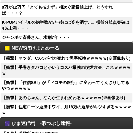
8万が12万円「とても払えず」相次ぐ家賃値上げ、どうすれ
ば・・・？
K-POPアイドルの約半数が3年後には姿を消す…。損益分岐点突破は
4％未満・・・
ジャンポケ斉藤さん、求刑7年・・・
NEWSぽけまとめーる
【衝撃】マツダ、CX-5がバカ売れで黒字転換ｗｗｗｗｗ(※画像あり)
【衝撃】手巻きタバコとかいうコスパ最強の喫煙方法←これｗｗｗｗ
ｗ
【衝撃】「住信SBI」が「ドコモの銀行」に変わってうんざりしてる
やつｗｗｗｗｗ
【衝撃】あのちゃん、なんか生まれ変わるｗｗｗｗｗ(※画像あり)
【衝撃】住宅ローン返済中ワイ、月18万の返済がキツすぎるｗｗｗｗ
ｗ
ひま速(°∀°) -暇つぶし速報-