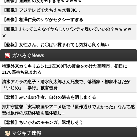
【画像】避難所の女がHすぎるｗｗｗｗｗ
【画像】フジテレビでえちえち水着JK…
【画像】相澤仁美のケツがセクシーすぎる
【画像】JKってこんなイヤらしいパンティ履いていいの？ｗｗｗｗ
ｗ
【悲報】女性さん、お〇ぱい揉まれても気持ち良く無い
ガハろぐNews
特定外来カミキリムシに1匹300円の賞金をかけた高崎市、初日に
1170匹持ち込まれる
清水アキラの息子・清水良太郎さん死去で、落語家・柳家小はだが
「いじめ」「暴行」被害告発
【悲報】みい山の作者、自分の過去を消しまくる
押井守監督「実写映画やアニメ版で『原作通りでよかった』なんて感
想は原作の成功体験を追体験し...
【悲報】ちいかわのモモンガ、退場しそう
マジキチ速報