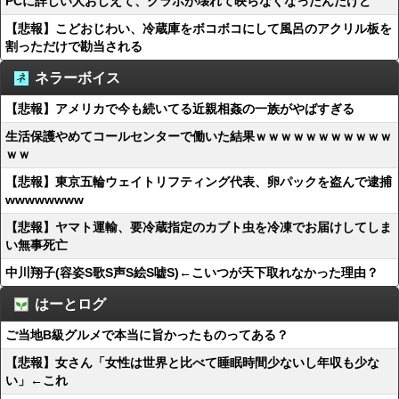
PCに詳しい人おしえて、グラボが壊れて映らなくなったんだけど
【悲報】こどおじわい、冷蔵庫をボコボコにして風呂のアクリル板を
割っただけで勘当される
ネラーボイス
【悲報】アメリカで今も続いてる近親相姦の一族がやばすぎる
生活保護やめてコールセンターで働いた結果ｗｗｗｗｗｗｗｗｗｗｗ
ｗｗ
【悲報】東京五輪ウェイトリフティング代表、卵パックを盗んで逮捕
wwwwwwww
【悲報】ヤマト運輸、要冷蔵指定のカブト虫を冷凍でお届けしてしま
い無事死亡
中川翔子(容姿S歌S声S絵S嘘S)←こいつが天下取れなかった理由？
はーとログ
ご当地B級グルメで本当に旨かったものってある？
【悲報】女さん「女性は世界と比べて睡眠時間少ないし年収も少な
い」←これ