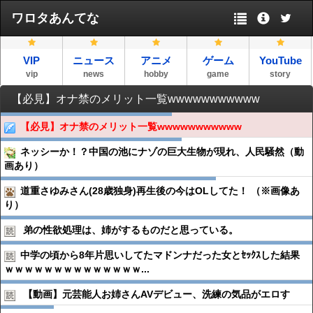
ワロタあんてな
VIP
ニュース
アニメ
ゲーム
YouTube
vip
news
hobby
game
story
【必見】オナ禁のメリット一覧wwwwwwwwwww
【必見】オナ禁のメリット一覧wwwwwwwwwww
ネッシーか！？中国の池にナゾの巨大生物が現れ、人民騒然（動
画あり）
道重さゆみさん(28歳独身)再生後の今はOLしてた！ （※画像あ
り）
弟の性欲処理は、姉がするものだと思っている。
中学の頃から8年片思いしてたマドンナだった女とｾｯｸｽした結果
ｗｗｗｗｗｗｗｗｗｗｗｗｗｗ...
【動画】元芸能人お姉さんAVデビュー、洗練の気品がエロす