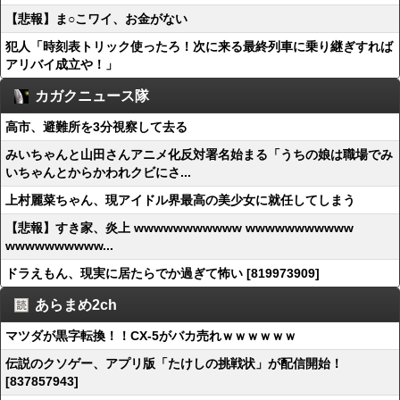
【悲報】ま○こワイ、お金がない
犯人「時刻表トリック使ったろ！次に来る最終列車に乗り継ぎすれば
アリバイ成立や！」
カガクニュース隊
高市、避難所を3分視察して去る
みいちゃんと山田さんアニメ化反対署名始まる「うちの娘は職場でみ
いちゃんとからかわれクビにさ...
上村麗菜ちゃん、現アイドル界最高の美少女に就任してしまう
【悲報】すき家、炎上 wwwwwwwwwww wwwwwwwwwww
wwwwwwwwww...
ドラえもん、現実に居たらでか過ぎて怖い [819973909]
あらまめ2ch
マツダが黒字転換！！CX-5がバカ売れｗｗｗｗｗｗ
伝説のクソゲー、アプリ版「たけしの挑戦状」が配信開始！
[837857943]