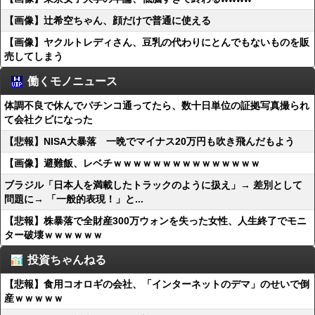
【画像】辻希空ちゃん、顔だけで普通に使える
【画像】ヤクルトレディさん、豆乳の代わりにとんでもないものを販
売してしまう
働くモノニュース
体調不良で休んでパチンコ通ってたら、数十日単位の証拠写真撮られ
て会社クビになった
【悲報】NISA大暴落 一晩でマイナス20万円も吹き飛んだもよう
【画像】避難飯、レベチｗｗｗｗｗｗｗｗｗｗｗｗｗｗｗ
ブラジル「日本人を満載したトラックのように扱え」→ 差別として
問題に→ 「一般的表現！」と...
【悲報】株暴落で全財産300万ウォンを失った女性、人生終了でモニ
ター破壊ｗｗｗｗｗｗ
投資ちゃんねる
【悲報】食用コオロギの会社、「インターネットのデマ」のせいで倒
産ｗｗｗｗｗ