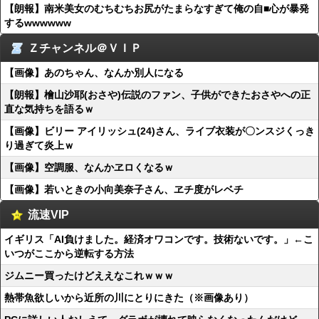
【朗報】南米美女のむちむちお尻がたまらなすぎて俺の自■心が暴発
するwwwwww
Ｚチャンネル＠ＶＩＰ
【画像】あのちゃん、なんか別人になる
【朗報】檜山沙耶(おさや)伝説のファン、子供ができたおさやへの正
直な気持ちを語るｗ
【画像】ビリー アイリッシュ(24)さん、ライブ衣装が〇ンスジくっき
り過ぎて炎上ｗ
【画像】空調服、なんかヱロくなるｗ
【画像】若いときの小向美奈子さん、ヱチ度がレベチ
流速VIP
イギリス「AI負けました。経済オワコンです。技術ないです。」←こ
いつがここから逆転する方法
ジムニー買ったけどええなこれｗｗｗ
熱帯魚欲しいから近所の川にとりにきた（※画像あり）