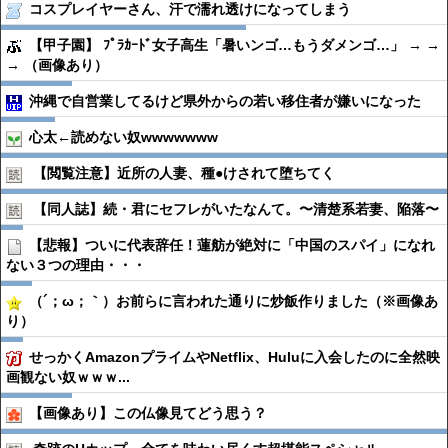
コスプレイヤーさん、汗で濡れ透けになってしまう
【甲子園】 ﾌﾟﾗｶｰﾄﾞ女子高生「暑いンゴ…もうダメンゴ…」 → →
→ （画像あり）
沖縄で自営業してるけど県外からの若い移住者が嫌いになった
心太←読めない奴wwwwwww
【閲覧注意】近所の人妻、種●︎けされて堕ちてく
【同人誌】続・君にセフレがいたなんて。〜清楚系若妻、陥落〜
【悲報】ついに代表辞任！蓮舫が絶対に「中国のスパイ」になれ
ない３つの理由・・・
（´；ω；｀）お前らに言われた通りに炒飯作りました（※画像あ
り）
せっかくAmazonプライムやNetflix、Huluに入会したのに全然映
画観ない奴ｗｗｗ...
【画像あり】この仏像見てどう思う？