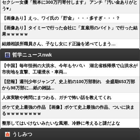
セクシー女優「熊本に300万円寄付します」 アンチ「汚い金ありがと
う♥」
【画像あり】えっ、ワイ氏の「貯金」・・・多すぎ・・・？
【画像あり】タイミーで行った会社に「直雇用のバイト」で行った結
果ｗｗｗｗｗ
結婚相談所職員さん、子なし女にド正論を述べてしまう…
哲学ニュースnwk
【中国】毎年恒例の大洪水、今年もヤバい 湖北省秭帰県で山洪水が
市街地を直撃、工場浸水・車両...
【悲報】週刊少年ジャンプ、史上初の100万部割れ 全盛期653万部
から98万部に…紙の雑誌...
人体実験や拷問にまつわる、ガチで怖い話を教えてくれ
ボケて史上最強の作品 【画像】ボケて史上最強の作品、ついに決ま
るｗｗｗｗｗｗｗｗ
整形してはいけないみたいな風潮、冷静に考えると謎だよな
うしみつ