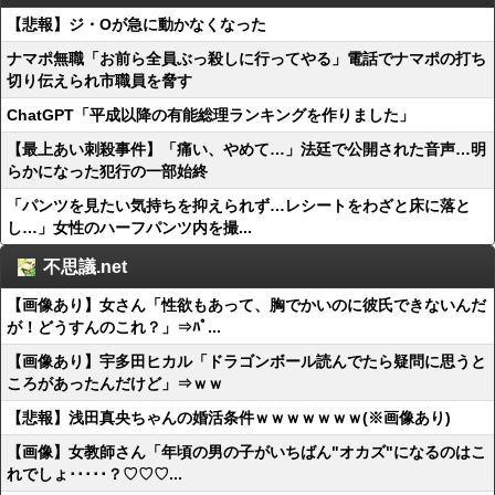
【悲報】ジ・Oが急に動かなくなった
ナマポ無職「お前ら全員ぶっ殺しに行ってやる」電話でナマポの打ち
切り伝えられ市職員を脅す
ChatGPT「平成以降の有能総理ランキングを作りました」
【最上あい刺殺事件】「痛い、やめて…」法廷で公開された音声…明
らかになった犯行の一部始終
「パンツを見たい気持ちを抑えられず…レシートをわざと床に落と
し…」女性のハーフパンツ内を撮...
不思議.net
【画像あり】女さん「性欲もあって、胸でかいのに彼氏できないんだ
が！どうすんのこれ？」⇒ﾊﾟ...
【画像あり】宇多田ヒカル「ドラゴンボール読んでたら疑問に思うと
ころがあったんだけど」⇒ｗｗ
【悲報】浅田真央ちゃんの婚活条件ｗｗｗｗｗｗｗ(※画像あり)
【画像】女教師さん「年頃の男の子がいちばん"オカズ"になるのはこ
れでしょ･････？♡♡♡...