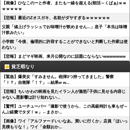
【画像】ひなこのーと作者、またも一線を超える(朝活～くぱぁ)ｗｗ
ｗｗｗｗｗ
【悲報】最近のZオスガキ、名前がダサすぎるｗｗｗｗｗｗ
父親「値上げラッシュでお味噌汁が飲めません...」息子「本当は味噌
汁飲みたい」
小学館「今後、倫理的に許容することができないと判断した作家は使
わない」
【悲報】まどマギ映画、来月公開なのに話題にならないwwwwwww
貧乏暇なり
【緊急】爆美女「すみません。砲弾3つ持ってきました」警察
「！？」自衛隊「！？」→結果w w...
【悲報】ちいかわの映画を見たイラン人が激怒｢子供に見せる内容じ
ゃない｡悪影響は計り知れない...
【驚愕】ユーチューバー「撮影で使うから、この高級時計も車もぜ～
んぶ経費でタダ！ｗ」←まさか...
【画像】ワイ「アルファードいいなあ。買いに行くか」店員「ほいっ
見積もりな！」ワイ「金額おか...