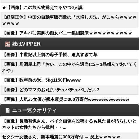
★【画像】この飲み物覚えてるやつ0人説
【経済正体】中国の自動車販売量の『水増し方法』がこちらｗｗｗｗ
ｗｗｗｗ
【画像】アキバに美脚の痴女バニー集団襲来ｗｗｗｗｗｗｗｗｗｗ
妹はVIPPER
【画像】半世紀以上前の母子手帳、迫真すぎて草
【画像】居酒屋上司「おい、この中から適当に2～3品頼んでおいてく
れや」
【画像】数年前の米、5kg1150円wwww
【画像】どのママのお●ぱいチュパチュパしたい？
【画像】人気av女優が熊本震災に300万寄付wwwwwwwwwwww
ニュー速クオリティ
【画像】長瀬智也さん、バイク画像を投稿するも見た目が汚らしいと
ネットの女性たちから批判・・...
セクシー女優さん、熊本地震に300万寄付 → 炎上ｗｗｗｗｗ