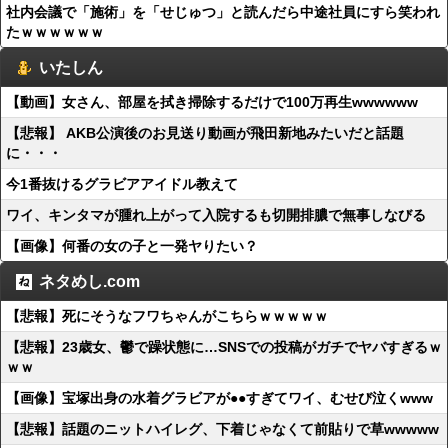
社内会議で「施術」を「せじゅつ」と読んだら中途社員にすら笑われ
たｗｗｗｗｗｗ
いたしん
【動画】女さん、部屋を拭き掃除するだけで100万再生wwwwww
【悲報】 AKB公演後のお見送り動画が飛田新地みたいだと話題
に・・・
今1番抜けるグラビアアイドル教えて
ワイ、キンタマが腫れ上がって入院するも切開排膿で無事しなびる
【画像】何番の女の子と一発ヤりたい？
ネタめし.com
【悲報】死にそうなフワちゃんがこちらｗｗｗｗｗ
【悲報】23歳女、鬱で躁状態に…SNSでの投稿がガチでヤバすぎるｗ
ｗｗ
【画像】宝塚出身の水着グラビアが●●すぎてワイ、むせび泣くwww
【悲報】話題のニットハイレグ、下着じゃなくて前貼りで草wwwww