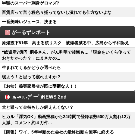
半額のスーパー刺身ゲロマズ?
百貨店って言う程色々揃ってないし潰れても仕方ないよな
一番美味いジュース、決まる
がーるずレポート
原爆投下81年 高まる核リスク 被爆者減る中、広島から平和訴え
“総資産7億円”桐谷さん、がん判明で後悔も…「現金をいくら使って
おきたかった？」にまさかの...
生まれてくるかどうか選べたら
寝よう！と思って寝れますか？
【お盆】義実家帰省が既に憂鬱な人！！
ぁゃιぃ(*ﾟーﾟ)NEWS 2nd
犬と猫って金持ちしか飼えんくない？
ヒカル「浮気OK」動画投稿から24時間で登録者数500万人割れ12万
人減、コメント約４万件...
【朗報】ワイ、5年半勤めた会社の最終出勤を無事に終える