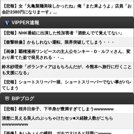
【悲報】女「丸亀製麺美味しかったね」俺「また来ようよ」店員「お
会計2380円になりまーす」...
VIPPER速報
【悲報】NHK番組に出演した性加害者「酒飲んでて覚えてない」
【衝撃映像】かもしれない運転、限界突破してしまう・・・
【画像】覇権漫画ワンピースの主人公モンキー・D・ルフィさん、変
わり果てた姿で発見される・・...
鈴木紗理奈「ボランティアはもちろんだが、今熊本へ旅行に行くこと
も支援になる」
【悲報】ショートスリーパー堀、ショートスリーパーでない事がバレ
てしまう
BIPブログ
【悲報】桜井日奈子、下半身が豊満すぎてしまうwwwwww
清楚に見える美人のぶっちゃけたセッ■ス経験人数がこちら
wwwwwwww
【画像】あいみょんの横顔、ガチでヌけると話題にwwww