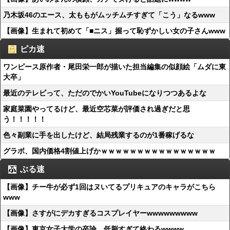
乃木坂46のエース、太ももがムッチムチすぎて「こう」なるwww
【画像】生まれて初めて「■ニス」握って恥ずかしい女の子さんwww
ピカ速
ワンピース原作者・尾田栄一郎が描いた担当編集の似顔絵「ムダに東
大卒」
最近のテレビって、ただのでかいYouTubeになりつつあるよな
家庭菜園やってるけど、最近空芯菜が評価され過ぎだと思
う！！！！！
色々副業に手を出したけど、結局残業するのが1番稼げるな
グラボ、国内価格4割値上げかｗｗｗｗｗｗｗｗｗｗｗｗｗｗｗｗ
ぶる速
【画像】チー牛が必ず1回はヌいてるプリキュアのキャラがこちら
www
【画像】さすがにデカすぎるコスプレイヤーwwwwwwwww
【画像】東京女子大学の卒論、低脳すぎて終わるwwww