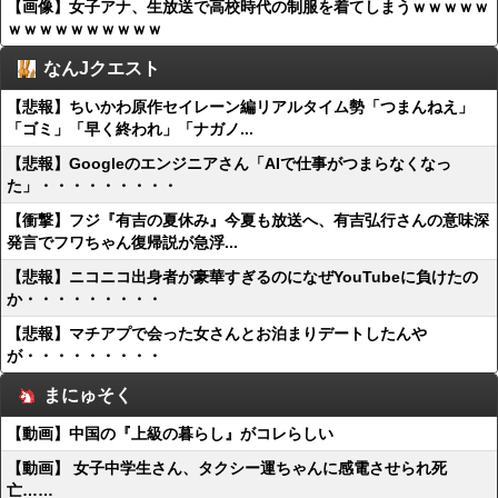
【画像】女子アナ、生放送で高校時代の制服を着てしまうｗｗｗｗｗ
ｗｗｗｗｗｗｗｗｗｗ
なんJクエスト
【悲報】ちいかわ原作セイレーン編リアルタイム勢「つまんねえ」
「ゴミ」「早く終われ」「ナガノ...
【悲報】Googleのエンジニアさん「AIで仕事がつまらなくなっ
た」・・・・・・・・・
【衝撃】フジ『有吉の夏休み』今夏も放送へ、有吉弘行さんの意味深
発言でフワちゃん復帰説が急浮...
【悲報】ニコニコ出身者が豪華すぎるのになぜYouTubeに負けたの
か・・・・・・・・・
【悲報】マチアプで会った女さんとお泊まりデートしたんや
が・・・・・・・・・
まにゅそく
【動画】中国の『上級の暮らし』がコレらしい
【動画】 女子中学生さん、タクシー運ちゃんに感電させられ死
亡……