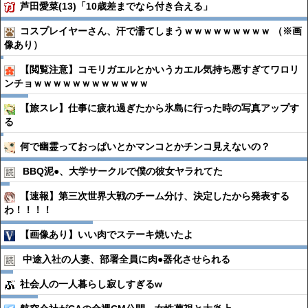
芦田愛菜(13)「10歳差までなら付き合える」
コスプレイヤーさん、汗で濡てしまうｗｗｗｗｗｗｗｗｗ （※画
像あり）
【閲覧注意】コモリガエルとかいうカエル気持ち悪すぎてワロリ
ンチョｗｗｗｗｗｗｗｗｗｗｗｗ
【旅スレ】仕事に疲れ過ぎたから氷島に行った時の写真アップす
る
何で幽霊っておっぱいとかマンコとかチンコ見えないの？
BBQ泥●︎、大学サークルで僕の彼女ヤラれてた
【速報】第三次世界大戦のチーム分け、決定したから発表する
わ！！！！
【画像あり】いい肉でステーキ焼いたよ
中途入社の人妻、部署全員に肉●︎器化させられる
社会人の一人暮らし寂しすぎるw