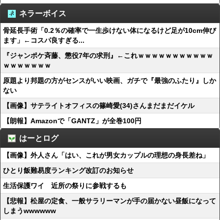
ネラーボイス
骨延長手術「0.2％の確率で一生歩けない体になるけど足が10cm伸び
ます」←コスパ良すぎる...
『ジャンポケ斉藤、懲役7年の求刑』←これｗｗｗｗｗｗｗｗｗｗｗ
ｗｗｗｗｗｗｗ
原題より邦題の方がセンスがいい映画、ガチで『最強のふたり』しか
ない
【画像】サテライトオフィスの篠崎愛(34)さんまだまだイケル
【朗報】Amazonで「GANTZ」が全巻100円
はーとログ
【画像】外人さん「はい、これが男女カップルの理想の身長差ね」
ひとり飯難易度ランキング改訂のお知らせ
生活保護ワイ 近所の祭りに参戦するも
【悲報】松屋の定食、一般サラリーマンが手の届かない昼飯になって
しまうwwwwww