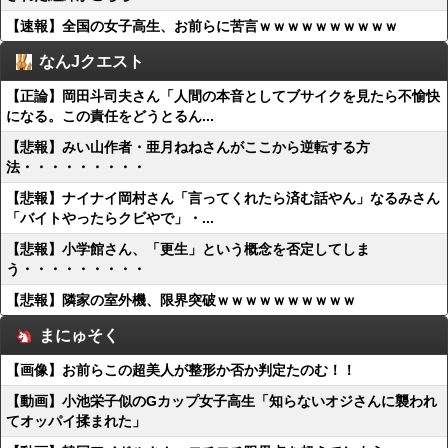
【速報】全国の女子高生、お前らに苦言ｗｗｗｗｗｗｗｗｗｗ
なんJクエスト
【正論】岡田斗司夫さん「人間の本音としてブサイクを見たら不愉快
になる。この責任をどうとるん...
【悲報】みい山作者・亜月ねねさんがここから逆転する方
法・・・・・・・・・
【悲報】ナイナイ岡村さん「言ってくれたら済む話やん」なるみさん
「バイトやったらクビやで」・...
【悲報】小学館さん、「更生」という概念を否定してしま
う・・・・・・・・・
【悲報】隣家の室外機、限界突破ｗｗｗｗｗｗｗｗｗｗ
まにゅそく
【画像】お前らこの超美人が整形か否か判定たのむ！！
【動画】小池栄子似のGカップ女子高生「知らないオジさんに襲われ
てオッパイ揉まれた」