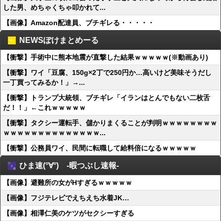
した男、めちゃくちゃ叩かれて...
【画像】Amazon配達員、ブチギレる・・・・・
NEWSぽけまとめーる
【衝撃】手術中に熊本地震が直撃した結果ｗｗｗｗｗ(※動画あり)
【衝撃】ワイ「豆腐、150g×2丁で250円か…高いけど美味そうだし
一丁買ってみるか！」→...
【衝撃】トランプ大統領、ブチギレ「イランはとんでもない二枚舌
だ！！」←これｗｗｗｗｗ
【衝撃】タクシー運転手、儲かりまくることが判明ｗｗｗｗｗｗｗｗ
ｗｗｗｗｗｗｗｗｗｗｗｗｗｗ...
【衝撃】公務員ワイ、民間に転職して給料倍になるｗｗｗｗｗ
ひま速(°∀°) -暇つぶし速報-
【画像】避難所の女がHすぎるｗｗｗｗｗ
【画像】フジテレビでえちえち水着JK…
【画像】相澤仁美のケツがセクシーすぎる