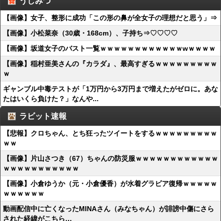
うしみつ
【画像】女子、整形に成功「この形の鼻が全女子の理想だと思う」⇒
【画像】小松菜奈（30歳・168cm）、子持ち⇒♡♡♡♡
【画像】坂道女子のバスト一覧ｗｗｗｗｗｗｗｗｗｗｗｗwｗｗｗｗ
【画像】稲村亜美さんの『カラダ』、最高すぎるｗｗｗｗｗｗｗｗｗ
ｗ
ギャンブル中毒テストが「1万円から3万円まで増えたがゼロに。あな
たはいくら負けた？」なんや...
ラビット速報
【悲報】クロちゃん、とち狂ったツイートをするｗｗｗｗｗｗｗｗｗ
ｗｗ
【画像】片山さつき（67）ちゃんの防災服ｗｗｗｗｗｗｗｗｗｗｗｗ
ｗｗｗｗｗｗｗｗｗｗｗ
【画像】小倉ゆうか（元・小倉優香）が水着グラビア復帰ｗｗｗｗｗ
ｗｗｗｗｗｗ
動画配信中に亡くなったMINAさん（みなちゃん）が誹謗中傷にさら
された経緯がこちら…