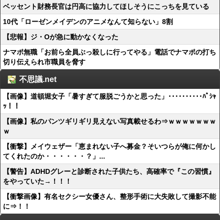
ベッセント財務長官は円高に協力してほしそうにこっちを見ている
10代「ローゼンメイデンのアニメなんて知らない」8割
【悲報】ジ・Oが急に動かなくなった
ナマポ無職「お前ら全員ぶっ殺しに行ってやる」電話でナマポの打ち
切り伝えられ市職員を脅す
不思議.net
【画像】道頓堀女子「暑すぎて服脱ごうかと思った」･･････････ﾊﾟｼｬ
ｯ！！
【画像】私のパンツギリギリ見えない写真載せるわ⇒ｗｗｗｗｗｗｗ
ｗ
【衝撃】メイウェザー「恵まれない子へ募金？そいつらが俺に何かし
てくれたのか・・・・・・？」...
【警告】ADHDグレーと診断された子供たち、高確率で『この習慣』
をやっていた→！！！
【衝撃画像】有名セクシー女優さん、整形手術に大失敗して撮影不能
に⇒！！