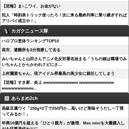
【悲報】ま○こワイ、お金がない
犯人「時刻表トリック使ったろ！次に来る最終列車に乗り継ぎすれば
アリバイ成立や！」
カガクニュース隊
ハロプロ恵体ランキングTOP10
高市、避難所を3分視察して去る
みいちゃんと山田さんアニメ化反対署名始まる「うちの娘は職場でみ
いちゃんとからかわれクビにさ...
上村麗菜ちゃん、現アイドル界最高の美少女に就任してしまう
【悲報】すき家、炎上 wwwwwwwwwww wwwwwwwwwww
wwwwwwwwww...
あらまめ2ch
高級豆腐ワイ「150g×2丁で250円か…高いけど美味そうだし一丁買
ってみるか！」
年商10億円を超える「ひとり親方」が激増、Mac miniを大量購入し
AIを従業員代わりに...