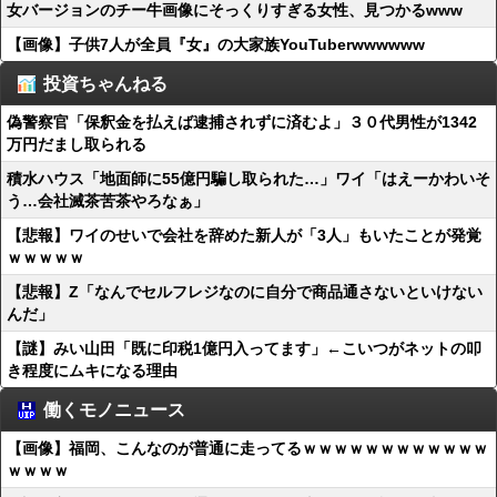
女バージョンのチー牛画像にそっくりすぎる女性、見つかるwww
【画像】子供7人が全員『女』の大家族YouTuberwwwwww
投資ちゃんねる
偽警察官「保釈金を払えば逮捕されずに済むよ」３０代男性が1342
万円だまし取られる
積水ハウス「地面師に55億円騙し取られた…」ワイ「はえーかわいそ
う…会社滅茶苦茶やろなぁ」
【悲報】ワイのせいで会社を辞めた新人が「3人」もいたことが発覚
ｗｗｗｗｗ
【悲報】Z「なんでセルフレジなのに自分で商品通さないといけない
んだ」
【謎】みい山田「既に印税1億円入ってます」←こいつがネットの叩
き程度にムキになる理由
働くモノニュース
【画像】福岡、こんなのが普通に走ってるｗｗｗｗｗｗｗｗｗｗｗｗ
ｗｗｗｗ