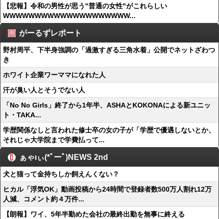
【悲報】令和の男性が思う"普通の女性"がこれらしい
WWWWWWWWWWWWWWWWWWWW...
がーるずレポート
野村周平、下半身強調の「過激すぎる三角水着」公開でネットざわつ
き
ホワイト企業ワーママになれた人
汗が臭い人とそうでない人
「No No Girls」終了から1年半、ASHAとKOKONAによる新ユニッ
ト・TAKA...
学歴関係なしと言われた修士卒の女の子が「学歴で優遇しないとか、
それじゃ大学院まで学費払って...
ぁゃιぃ(*ﾟーﾟ)NEWS 2nd
犬と猫って金持ちしか飼えんくない？
ヒカル「浮気OK」動画投稿から24時間で登録者数500万人割れ12万
人減、コメント約４万件...
【朗報】ワイ、5年半勤めた会社の最終出勤を無事に終える