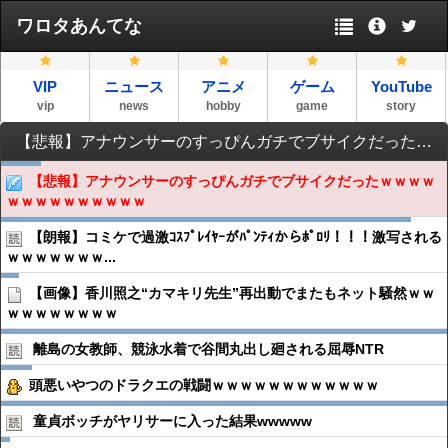
ワロタあんてな
VIP
ニュース
アニメ
ゲーム
YouTube
vip
news
hobby
game
story
【悲報】アナウンサーのすっぴんガチでブサイクだったｗｗｗｗｗｗｗｗｗｗｗｗｗｗ
【悲報】アナウンサーのすっぴんガチでブサイクだったｗｗｗｗ
ｗｗｗｗｗｗｗｗｗｗ
【朗報】コミケで過激ｺｽﾌﾟﾚｲﾔｰがﾊﾟﾝﾃｨからﾎﾟﾛﾘ！！！激写される
ｗｗｗｗｗｗｗ...
【画像】香川照之“カマキリ先生”再出動でまたもネット騒然ｗｗ
ｗｗｗｗｗｗｗｗ
離島の女教師、競泳水着で谷間丸出し廻される屈辱NTR
頭悪いやつのドラクエの戦闘ｗｗｗｗｗｗｗｗｗｗｗｗ
童貞ボッチがヤリサーに入った結果wwwww