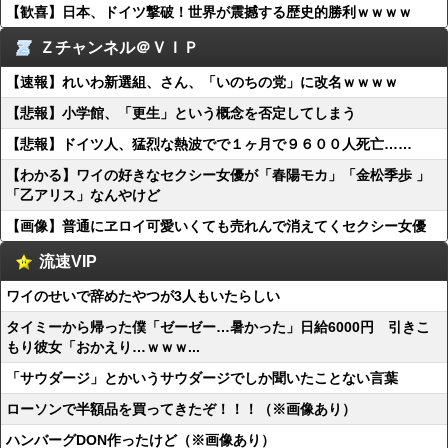
【歓喜】日本、ドイツ撃破！世界が震撼する歴史的勝利ｗｗｗｗ
Ｚチャンネル＠ＶＩＰ
【速報】れいわ新選組、さん、「いのちの党」に改名ｗｗｗｗ
【悲報】小学館、「更生」という概念を否定してしまう
【悲報】ドイツ人、猛烈な熱波でで１ヶ月で９６００人死亡……
【わかる】ワイの好きなセクシー女優が「春陽モカ」「金松季歩 」
「乙アリス」なんやけど
【画像】普通にヱロイ可愛いくても売れんで消えてくセクシー女優
流速VIP
ワイのせいで辞めたやつが3人もいたらしい
タイミーから帰った僕「ゼーゼー…暑かった」日給6000円 引きこ
もり彼女「おかえり…ｗｗｗ...
「サウダージ」とかいうサウダージでしか聞いたことない言葉
ローソンで半額品を買ってきたぞ！！！（※画像あり）
ハンバーグDON作ったけど（※画像あり）