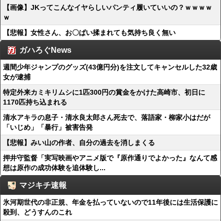
【画像】JKってこんなイヤらしいパンティ履いていいの？ｗｗｗｗ
ｗ
【悲報】女性さん、お〇ぱい揉まれても気持ち良く無い
ガハろぐNews
週間少年ジャンプのグッズ(43億円分)を注文してキャンセルした32歳
女が逮捕
特定外来カミキリムシに1匹300円の賞金をかけた高崎市、初日に
1170匹持ち込まれる
清水アキラの息子・清水良太郎さん死去で、落語家・柳家小はだが
「いじめ」「暴行」被害告発
【悲報】みい山の作者、自分の過去を消しまくる
押井守監督「実写映画やアニメ版で『原作通りでよかった』なんて感
想は原作の成功体験を追体験し...
マジキチ速報
氷河期世代の非正規、年金を払っていないので11年後には生活保護に
殺到、どうすんのこれ