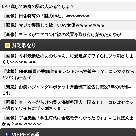
いい歳して独身の男の人いるでしょ？
【画像】田舎特有の「謎の神社」wwwwwww
【画像】マジで復活して欲しいAV女優ｗｗｗｗｗｗｗ
【画像】ヨッメがエアコンに謎の装置を取り付け始めたんやが
貧乏暇なり
【画像】令和最新版のあのちゃん、可愛過ぎてワイらにブッ刺さりま
くりw w w w w w
【速報】NHK職員が番組出演タレントから性被害！？←コレマジなら
ヤバくねーか？
【緊急】お笑いジャングルポケット斉藤慎二被告に懲役7年の求刑←
これ…
【画像】タトゥーだらけの美人海鮮料理人、現る！！←コレはセクシ
ー過ぎてワイらにブッ刺さりま...
【画像】宇垣美里「学生時代は全然モテなかったです」←これほんま
かぁ？w w w w w w...
VIPPER速報