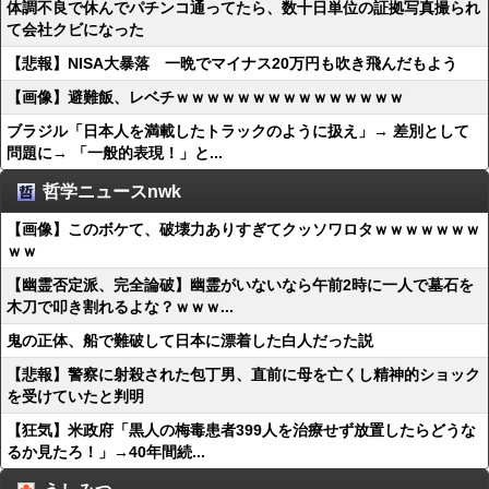
体調不良で休んでパチンコ通ってたら、数十日単位の証拠写真撮られ
て会社クビになった
【悲報】NISA大暴落 一晩でマイナス20万円も吹き飛んだもよう
【画像】避難飯、レベチｗｗｗｗｗｗｗｗｗｗｗｗｗｗｗ
ブラジル「日本人を満載したトラックのように扱え」→ 差別として
問題に→ 「一般的表現！」と...
哲学ニュースnwk
【画像】このボケて、破壊力ありすぎてクッソワロタｗｗｗｗｗｗｗ
ｗｗ
【幽霊否定派、完全論破】幽霊がいないなら午前2時に一人で墓石を
木刀で叩き割れるよな？ｗｗｗ...
鬼の正体、船で難破して日本に漂着した白人だった説
【悲報】警察に射殺された包丁男、直前に母を亡くし精神的ショック
を受けていたと判明
【狂気】米政府「黒人の梅毒患者399人を治療せず放置したらどうな
るか見たろ！」→40年間続...