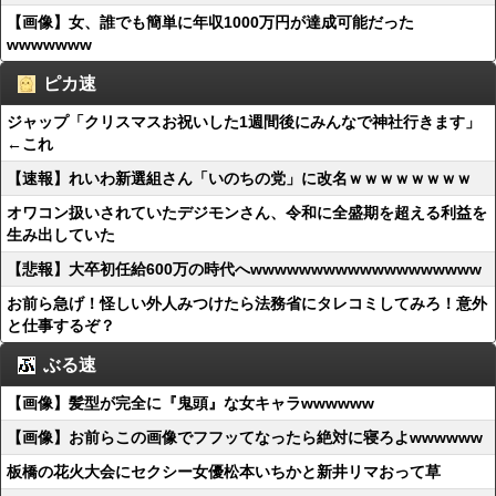
【画像】女、誰でも簡単に年収1000万円が達成可能だった
wwwwwww
ピカ速
ジャップ「クリスマスお祝いした1週間後にみんなで神社行きます」
←これ
【速報】れいわ新選組さん「いのちの党」に改名ｗｗｗｗｗｗｗｗ
オワコン扱いされていたデジモンさん、令和に全盛期を超える利益を
生み出していた
【悲報】大卒初任給600万の時代へwwwwwwwwwwwwwwwwwww
お前ら急げ！怪しい外人みつけたら法務省にタレコミしてみろ！意外
と仕事するぞ？
ぶる速
【画像】髪型が完全に『鬼頭』な女キャラwwwwww
【画像】お前らこの画像でフフッてなったら絶対に寝ろよwwwwww
板橋の花火大会にセクシー女優松本いちかと新井リマおって草