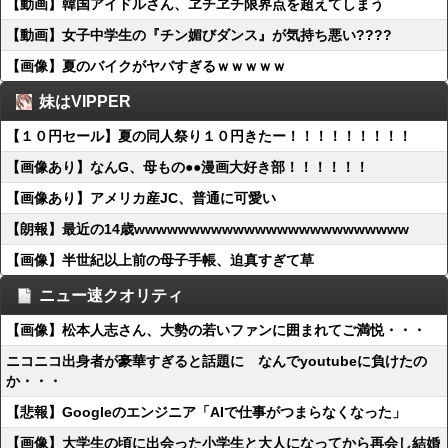
【動画】韓国アイドルさん、ヱチヱチ限界点を超えてしまう
【動画】女子中学生の『チン媚びダンス』が気持ち悪い????
【画像】夏のバイクがヤバすぎるｗｗｗｗｗ
妹はVIPPER
【１０円セール】夏の同人祭り１０円きたー！！！！！！！！！
【画像あり】なんG、母もの●●漫画大好き部！！！！！！
【画像あり】アメリカ産JC、普通に可愛い
【朗報】最近の14歳wwwwwwwwwwwwwwwwwwwwwwwww
【画像】半世紀以上前の母子手帳、迫真すぎて草
ニュー速クオリティ
【画像】松本人志さん、大勢の若いファンに囲まれてご満悦・・・
ニコニコ出身者が豪華すぎると話題に なんでyoutubeに負けたの
か・・・
【悲報】Googleのエンジニア「AIで仕事がつまらなくなった」
【画像】大学生の頃に出会った小学生と大人になってから再会し結婚