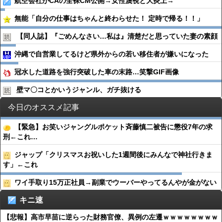
航空会社がCAの全裸CM公開→女性蔑視と大炎上→
無能「自分の仕事はちゃんと終わらせた！ 定時で帰る！！」
【同人誌】『ごめんなさい…私は』清楚だと思っていた妻の素顔
沖縄で自営業してるけど県外からの若い移住者が嫌いになった
冠水した道路を強行突破した車の末路…笑撃GIF画像
壁マ〇コとかいうジャンル、ガチ抜ける
今日のオススメ記事
【緊急】お笑いジャングルポケット斉藤慎二被告に懲役7年の求
刑←これ…
ジャップ「クリスマスお祝いした1週間後にみんなで神社行きま
す」←これ
ワイ手取り15万正社員→副業でウーバーやってるんやが金がない
キニ速
【悲報】高市早苗に逆らった財務官僚、異例の左遷ｗｗｗｗｗｗｗｗ