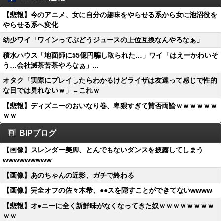
【悲報】今のアニメ、女に自分の趣味をやらせる系から女に池沼役を
やらせる系へ変化
幼少ワイ「ワインってぶどうジュースの上位互換なんやろなぁ」
積水ハウス「地面師に55億円騙し取られた…」ワイ「はえーかわいそ
う…会社滅茶苦茶やろなぁ」...
オタク「実際にプレイしたらわかるけどライザは友達って感じで性的
な目では見れないｗ」←これｗ
【悲報】ディズニーのおいなり巻、卑猥すぎて賛否両論ｗｗｗｗｗｗ
ｗｗ
BIPブログ
【画像】スレンダー美脚、とんでもないダンスを披露してしまう
wwwwwwwww
【画像】あのちゃんの近影、ガチで終わる
【画像】完全オフの佐々木希、●●スを隠すことができてないwwww
【悲報】オ●ニーに全く新鮮味がなくなってきた奴ｗｗｗｗｗｗｗｗ
ｗｗ