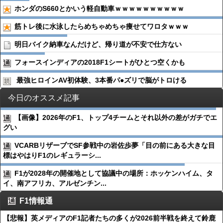
ホンダのS660とかいう軽自動車ｗｗｗｗｗｗｗｗｗｗ
筋トレ後に水泳したらめちゃめちゃ痩せてワロタｗｗｗ
明日バイク納車なんだけど、帰り道が不安で仕方ない
フォースインディアの2018F1シートがひとつ空くかも
最強ヒロインAV初体験、3本番パ●︎ズリで脳がトロける
今日のオススメ記事
【画像】2026年のF1、トップ4チームとそれ以外の差がガチでエ
グい
VCARBリザーブでSF参戦中の岩佐歩夢「目の前にある大きな目
標はやはりF1のレギュラーシ...
F1が2028年の開催地として協議中の場所：ホッケンハイム、タ
イ、南アフリカ、アルゼンチン...
F1情報通
【悲報】英メディアのF1記者たちの多くが2026前半戦を終えて鈴鹿