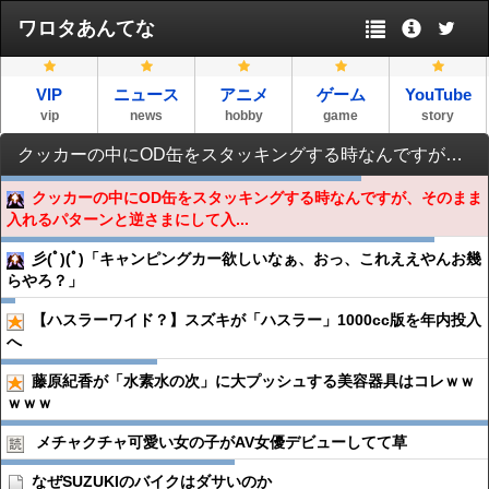
ワロタあんてな
VIP
ニュース
アニメ
ゲーム
YouTube
vip
news
hobby
game
story
クッカーの中にOD缶をスタッキングする時なんですが、そのまま入れるパターンと逆さまにして入れるパターンがありますが何か理由ってあるんでしょうか？
クッカーの中にOD缶をスタッキングする時なんですが、そのまま
入れるパターンと逆さまにして入...
彡(ﾟ)(ﾟ)「キャンピングカー欲しいなぁ、おっ、これええやんお幾
らやろ？」
【ハスラーワイド？】スズキが「ハスラー」1000cc版を年内投入
へ
藤原紀香が「水素水の次」に大プッシュする美容器具はコレｗｗ
ｗｗｗ
メチャクチャ可愛い女の子がAV女優デビューしてて草
なぜSUZUKIのバイクはダサいのか