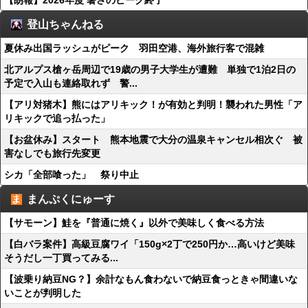
【朗報】2026年度 暑さのピーク終了
登山ちゃんねる
夏休み出国ラッシュがピーク 羽田空港、海外旅行客で混雑
北アルプス槍ヶ岳周辺で19歳の男子大学生が遭難 単独で1泊2日の
予定で入山も連絡取れず 警...
【アリ対猪木】熊にはアリキック！が有効と判明！襲われた男性「ア
リキックで追っ払った」
【お盆休み】スタート 熊本地震で大分の温泉キャンセル相次ぐ 被
害なしでも旅行先変更
シカ「全部喰った」 祭り中止
まんぷくにゅーす
【サモーン】鮭を『普通に焼く』以外で美味しく食べる方法
【白バラ案件】高級豆腐ワイ「150g×2丁で250円か…高いけど美味
そうだし一丁買ってみる...
【波乗り納豆NG？】余計なもん食わないで納豆食っときゃ間違いな
いことが判明した