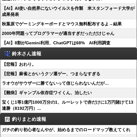
【AI】AI使い自然界にないウイルスを作製 米スタンフォード大学が
成果発表
秋葉原でゲーミングキーボードとマウス無料配布するよ→結果
2000年問題ってプログラマーが適当すぎだっただけじゃん
【AI】8割がGemini利用、ChatGPTは68% AI利用調査
鈴木さん速報
【悲報】おわり。
【悲報】麻雀とかいうクソ運ゲー、つまらなすぎる
ラオウがサウザーに勝てないって信じられないんだが…
【難病】ギャンブル依存症ワイくん、治したい
宝くじ1等1億円1000万分の1、ルーレットで赤だけに1万円賭けて13
連勝（8192万円）...
釣りまとめ速報
ガチの釣り初心者なんやが、始めるまでのロードマップ教えてくれ