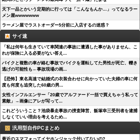
天下一品とかいう定期的に行っては「こんなもんか…」ってなるラー
メン屋wwwwwww
ラーメン屋でラストオーダー5分前に入店するの迷惑？
サイ速
「私は何年も生きていて車関連の事故に遭遇した事がありません、こ
れが保険に入る必要がない答え...
バイクと複数の車が絡む事故でバイクを運転してた男性が死亡、轢き
逃げの可能性も←事故現場の画...
【恐怖】東名高速で結婚式の衣装合わせに向かっていた夫婦の車に何
度も何度も追突した60歳の男...
女性インフルエンサー「20歳でアルファード一括で買えちゃう私って
素敵」→画像にアレが写って...
これどういうこと？池袋暴走事故の捜査陣営、飯塚幸三受刑者を逮捕
しなくていい理由を考えるため...
汎用型自作PCまとめ
最近のスマフォってイヤホンジャック付いてないの?