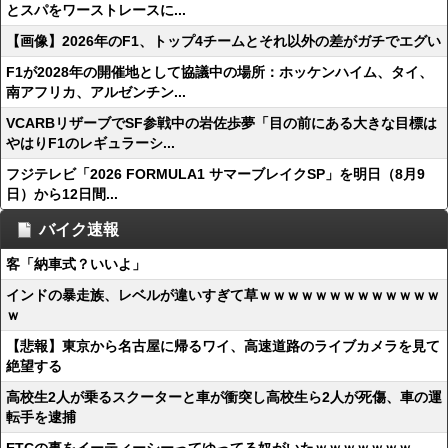
とスパをワーストレースに...
【画像】2026年のF1、トップ4チームとそれ以外の差がガチでエグい
F1が2028年の開催地として協議中の場所：ホッケンハイム、タイ、
南アフリカ、アルゼンチン...
VCARBリザーブでSF参戦中の岩佐歩夢「目の前にある大きな目標は
やはりF1のレギュラーシ...
フジテレビ「2026 FORMULA1 サマーブレイクSP」を明日（8月9
日）から12日間...
バイク速報
客「納車式？いいよ」
インドの暴走族、レベルが違いすぎて草ｗｗｗｗｗｗｗｗｗｗｗｗｗ
ｗ
【悲報】東京から名古屋に帰るワイ、高速道路のライブカメラを見て
絶望する
高校生2人が乗るスクーターと車が衝突し高校生ら2人が死傷、車の運
転手を逮捕