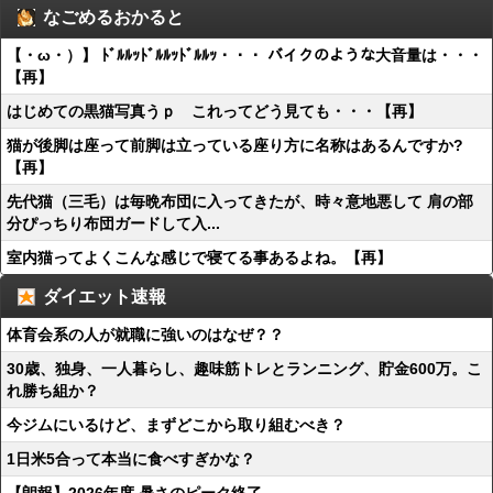
なごめるおかると
【・ω・）】 ﾄﾞﾙﾙｯﾄﾞﾙﾙｯﾄﾞﾙﾙｯ・・・ バイクのような大音量は・・・
【再】
はじめての黒猫写真うｐ これってどう見ても・・・【再】
猫が後脚は座って前脚は立っている座り方に名称はあるんですか?
【再】
先代猫（三毛）は毎晩布団に入ってきたが、時々意地悪して 肩の部
分ぴっちり布団ガードして入...
室内猫ってよくこんな感じで寝てる事あるよね。【再】
ダイエット速報
体育会系の人が就職に強いのはなぜ？？
30歳、独身、一人暮らし、趣味筋トレとランニング、貯金600万。こ
れ勝ち組か？
今ジムにいるけど、まずどこから取り組むべき？
1日米5合って本当に食べすぎかな？