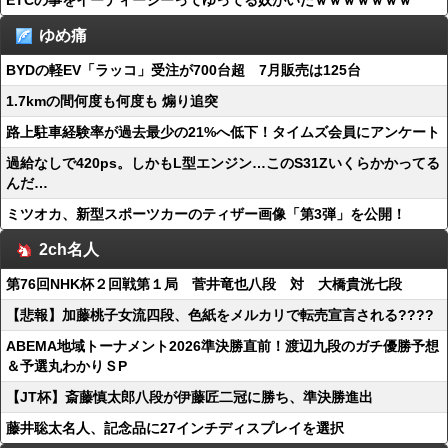
ETCの事をイーティーシーってゆってる奴がいたｗｗｗｗｗｗｗ
ゆめ痛
BYDの軽EV「ラッコ」受注が700台超 7月販売は125台
1.7kmの間何度も何度も 煽り追突
路上駐車経験率が過去最少の21%へ低下！タイムズ会員にアンケート
過給なしで420ps。しかもL型エンジン…このS31Zいくらかかってる
んだ…
ミツオカ、新型スポーツカーのティザー画像「第3弾」を公開！
2ch名人
第76回NHK杯２回戦第１局 菅井竜也八段 対 大橋貴洸七段
【悲報】加藤桃子女流四段、色紙をメルカリで転売宣言される????
ABEMA地域トーナメント2026準決勝直前！渡辺九段のガチ優勝予想
＆予選丸わかりＳP
【JT杯】斎藤慎太郎八段が伊藤匠二冠に勝ち、準決勝進出
藤井聡太名人、記念品に27インチディスプレイを選択