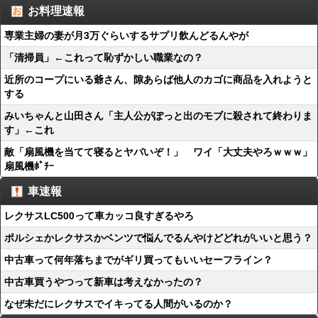
お料理速報
専業主婦の妻が月3万ぐらいするサプリ飲んどるんやが
「清掃員」←これって恥ずかしい職業なの？
近所のコープにいる爺さん、隙あらば他人のカゴに商品を入れようと
する
みいちゃんと山田さん「主人公がぽっと出のモブに殺されて終わりま
す」←これ
敵「扇風機を当てて寝るとヤバいぞ！」 ワイ「大丈夫やろｗｗｗ」
扇風機ﾎﾟﾁｰ
車速報
レクサスLC500って車カッコ良すぎるやろ
ポルシェかレクサスかベンツで悩んでるんやけどどれがいいと思う？
中古車って何年落ちまでがギリ買ってもいいセーフライン？
中古車買うやつって新車は考えなかったの？
なぜ未だにレクサスでイキってる人間がいるのか？