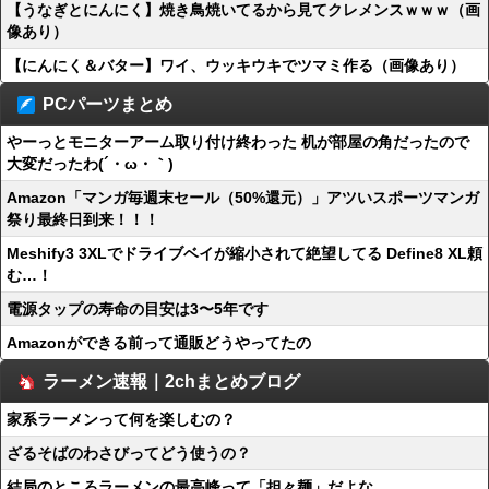
【うなぎとにんにく】焼き鳥焼いてるから見てクレメンスｗｗｗ（画
像あり）
【にんにく＆バター】ワイ、ウッキウキでツマミ作る（画像あり）
PCパーツまとめ
やーっとモニターアーム取り付け終わった 机が部屋の角だったので
大変だったわ(´・ω・｀)
Amazon「マンガ毎週末セール（50%還元）」アツいスポーツマンガ
祭り最終日到来！！！
Meshify3 3XLでドライブベイが縮小されて絶望してる Define8 XL頼
む…！
電源タップの寿命の目安は3〜5年です
Amazonができる前って通販どうやってたの
ラーメン速報｜2chまとめブログ
家系ラーメンって何を楽しむの？
ざるそばのわさびってどう使うの？
結局のところラーメンの最高峰って「担々麺」だよな