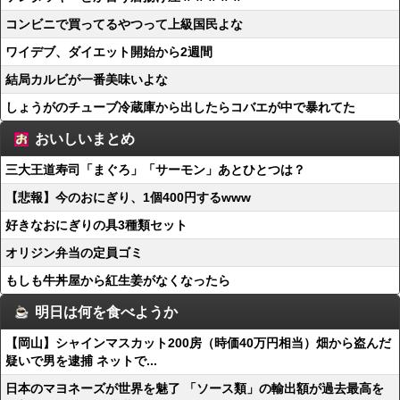
コンビニで買ってるやつって上級国民よな
ワイデブ、ダイエット開始から2週間
結局カルビが一番美味いよな
しょうがのチューブ冷蔵庫から出したらコバエが中で暴れてた
おいしいまとめ
三大王道寿司「まぐろ」「サーモン」あとひとつは？
【悲報】今のおにぎり、1個400円するwww
好きなおにぎりの具3種類セット
オリジン弁当の定員ゴミ
もしも牛丼屋から紅生姜がなくなったら
明日は何を食べようか
【岡山】シャインマスカット200房（時価40万円相当）畑から盗んだ
疑いで男を逮捕 ネットで...
日本のマヨネーズが世界を魅了 「ソース類」の輸出額が過去最高を