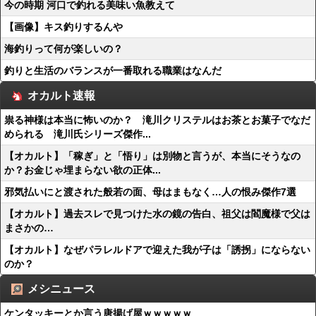
今の時期 河口で釣れる美味い魚教えて
【画像】キス釣りするんや
海釣りって何が楽しいの？
釣りと生活のバランスが一番取れる職業はなんだ
オカルト速報
祟る神様は本当に怖いのか？ 滝川クリステルはお茶とお菓子でなだ
められる 滝川氏シリーズ傑作...
【オカルト】「稼ぎ」と「悟り」は別物と言うが、本当にそうなの
か？お金じゃ埋まらない欲の正体...
邪気払いにと渡された般若の面、母はまもなく…人の恨み傑作7選
【オカルト】過去スレで見つけた水の鏡の告白、祖父は閻魔様で父は
まさかの…
【オカルト】なぜパラレルドアで迎えた我が子は「誘拐」にならない
のか？
メシニュース
ケンタッキーとか言う唐揚げ屋ｗｗｗｗｗ