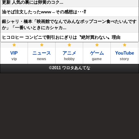
更新 人気の裏には卵黄のコク...
油そば注文したったwww→その感想は･･･⁉
銀シャリ・橋本「映画館でなんでみんなポップコーン食べたいんです
か」「一番いいときにカシャカ...
ヒコロヒー コンビニで割引おにぎりは〝絶対買わない〟理由
VIP
ニュース
アニメ
ゲーム
YouTube
vip
news
hobby
game
story
©2011
ワロタあんてな