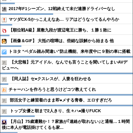
2017年F1シーズン、12戦終えて未だ連勝ドライバーなし
マツダCX-5かっこええなあ… リアはどうなってるんやろか
【順位戦A級】屋敷九段が渡辺竜王に勝ち、１勝１敗に
【画像＆GIF】 大抵の喧嘩は、些細な誤解から始まる 他
トヨタ “ペダル踏み間違い”防止機能、来年度中に９割の車に搭載
【大悲報】元アイドル、なんでも言うことを聞いてしまいAVデ
ビューへ
【同人誌】セ●︎クスレスが、人妻を狂わせる
チャーハンを作ろうと思うけどコツ教えてくれ
部活女子と練習着のまま即●︎メする青春、エロすぎだろ
トップ女優と朝まで2人きり、生々ハ●︎撮りFUCK
【月山】75歳遭難か！？家族が｢連絡が取れない｣と通報…１時間
後に本人が電話掛けてくるも家...