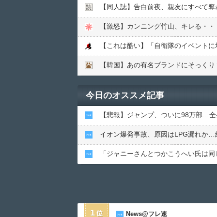
【同人誌】告白前夜、親友にすべて奪
【激怒】カンニング竹山、キレる・・
【韓国】あの有名ブランドにそっくり
今日のオススメ記事
【悲報】ジャンプ、ついに98万部…全
イオン爆発事故、原因はLPG漏れか
「ジャニーさんとつかこうへい氏は同
1
News@フレ速