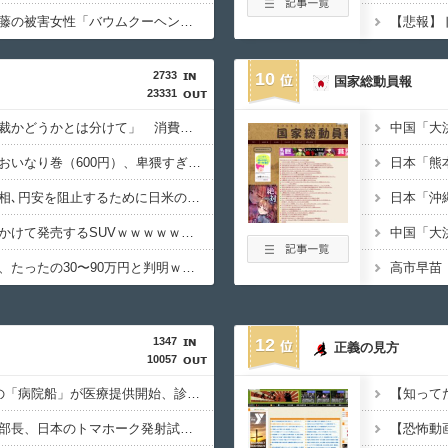
【速報】ジャンポケ斉藤の被害女性「バウムクーヘン売ったりTikTokライブしててムカついたから示談しなかった」
2733
10
国家総動員報
23331
【高市首相】「私が総裁かどうかとは分けて」 消費減税「2年後に私の責任で戻す」発言を説明
【画像】ディズニーのおいなり巻（600円）、卑猥すぎて賛否両論ｗｗｗｗｗｗｗｗｗ
【悲報】岸田文雄元首相､円安を阻止するために日米の通貨当局が実施した為替介入は｢一時しのぎに過ぎない｣との認識を示す
【画像】日産が社運をかけて発売するSUVｗｗｗｗｗｗｗ
【悲報】日本車の原価、たったの30〜90万円と判明ｗｗｗｗｗｗｗｗｗｗｗ
1347
12
正義の見方
10057
熊本･八代港で自衛隊の「病院船」が医療提供開始、診察と薬剤処方…被災者向け大浴場も！
北朝鮮の金与正党総務部長、日本のトマホーク発射試験を批判…「軍事的選択肢」警告！