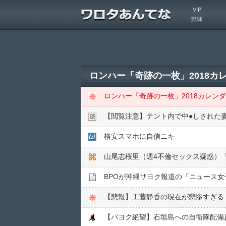
VIP
野球
ロンハー「奇跡の一枚」2018
ロンハー「奇跡の一枚」2018カレン
【閲覧注意】テント内で中●︎しされた
格安スマホに自信ニキ
山尾志桜里（週4不倫セックス疑惑）
BPOが沖縄サヨク報道の「ニュース
【悲報】工藤静香の現在が悲惨すぎる