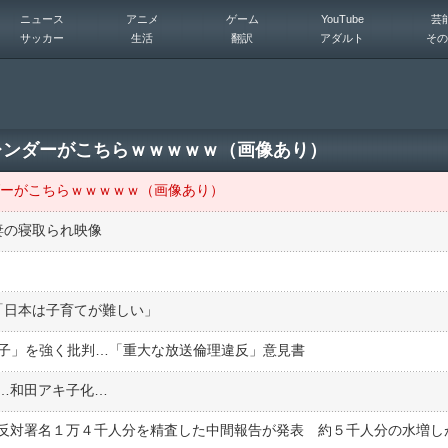
ニュース
アニメ
ゲーム
YouTube
芸
サッカー
生活
翻訳
アダルト
その
カレンダーがこちらｗｗｗｗｗ（画像あり）
ダーがこちらｗｗｗｗｗ（画像あり）
妻の寝取られ映像
「日本は子育てが難しい」
女子」を強く批判…「重大な放送倫理違反」意見書
…和田アキ子化…