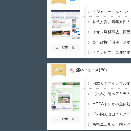
高市政権「減税します
3
痛いニュース(ﾉ∀`)
日本人女性インフルエ