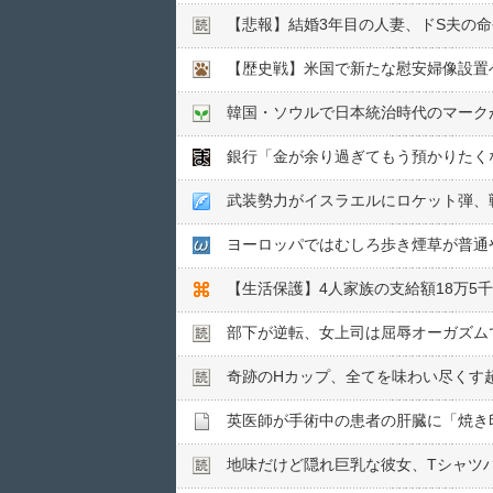
【悲報】結婚3年目の人妻、ドS夫の命
韓国・ソウルで日本統治時代のマーク
銀行「金が余り過ぎてもう預かりたく
武装勢力がイスラエルにロケット弾、
ヨーロッパではむしろ歩き煙草が普通や
【生活保護】4人家族の支給額18万5千
部下が逆転、女上司は屈辱オーガズム
奇跡のHカップ、全てを味わい尽くす
英医師が手術中の患者の肝臓に「焼き
地味だけど隠れ巨乳な彼女、Tシャツ