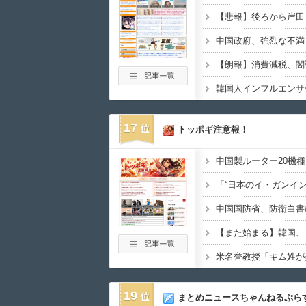
【朗報】消費減税、閣
17
トッポギ注意報！
中国国防省、防衛白書
19
まとめニュースちゃんねるぷら