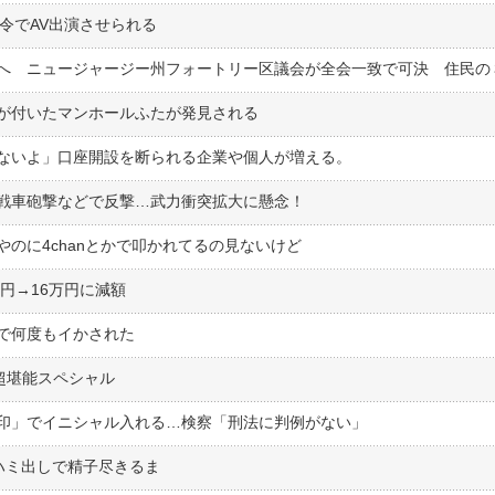
令でAV出演させられる
が付いたマンホールふたが発見される
ないよ」口座開設を断られる企業や個人が増える。
戦車砲撃などで反撃…武力衝突拡大に懸念！
のに4chanとかで叩かれてるの見ないけど
円→16万円に減額
で何度もイかされた
超堪能スペシャル
印」でイニシャル入れる…検察「刑法に判例がない」
ハミ出しで精子尽きるま