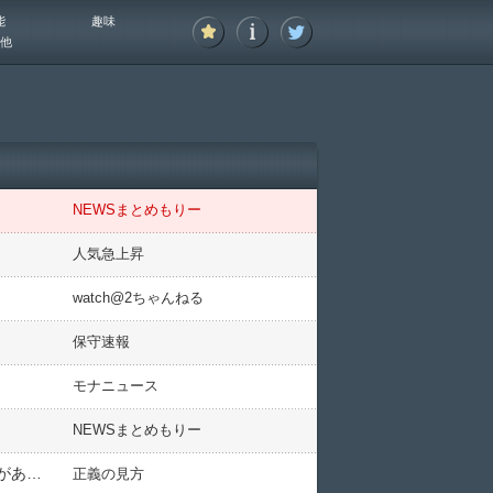
能
趣味
他
NEWSまとめもりー
人気急上昇
watch@2ちゃんねる
保守速報
モナニュース
NEWSまとめもりー
【パヨク絶望】石垣島への自衛隊配備反対署名１万４千人分を精査した中間報告が発表 約５千人分の水増しがあった可能性
正義の見方