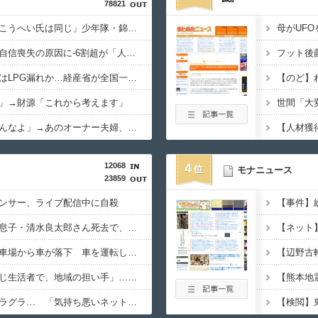
78821
「ジャニーさんとつかこうへい氏は同じ」少年隊・錦織一清が明かすレジェンドの共通点と我流の演出論
母がUF
株式投資、若年男性の自信喪失の原因に-6割超が「人生の敗者」自認
イオン爆発事故、原因はLPG漏れか…経産省が全国一斉点検
」→財源「これから考えます」
「コンビニ、馬鹿にすんなよ」→あのオーナー夫婦、不起訴ｗｗｗｗｗｗｗｗｗ
12068
4
モナニュース
23859
ンサー、ライブ配信中に自殺
【恨み】清水アキラの息子・清水良太郎さん死去で、落語家・柳家小はだが「いじめ」「暴行」被害告発
MEGAドンキの立体駐車場から車が落下 車を運転していた77歳男性が意識不明 助手席の妻は腰を骨折
「外国人は日本人と同じ生活者で、地域の担い手」…多文化共生実現への提言、全国知事会が政府に提出
角栓ニュルッ、歯茎グラグラ… 「気持ち悪いネット広告」への苦情が急増