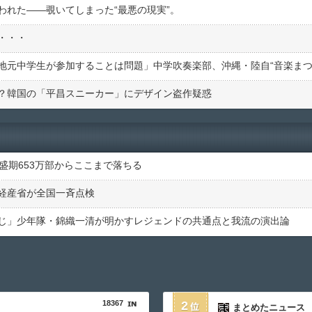
われた――覗いてしまった“最悪の現実”。
・・・
？韓国の「平昌スニーカー」にデザイン盗作疑惑
盛期653万部からここまで落ちる
…経産省が全国一斉点検
じ」少年隊・錦織一清が明かすレジェンドの共通点と我流の演出論
18367
2
まとめたニュース