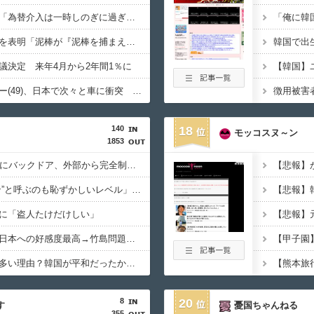
【悲報】後ろから岸田「為替介入は一時しのぎに過ぎない（キリッ」
中国政府、強烈な不満を表明「泥棒が『泥棒を捕まえろ』と叫ぶようなやり口で中国を貶めている」と強く非難！
議決定 来年4月から2年間1％に
韓国人インフルエンサー(49)、日本で次々と車に衝突 計7台巻き込み 八王子
140
18
モッコスヌ～ン
1853
中国製ルーター20機種にバックドア、外部から完全制御のおそれ
「“日本のイ・ガンイン”と呼ぶのも恥ずかしいレベル」“停滞”する久保建英を韓国メディアが酷評…
に「盗人たけだけしい」
【また始まる】韓国、日本への好感度最高→竹島問題で即リセットｗｗｗ
米名誉教授「キム姓が多い理由？韓国が平和だったからです」
8
20
す
憂国ちゃんねる
355