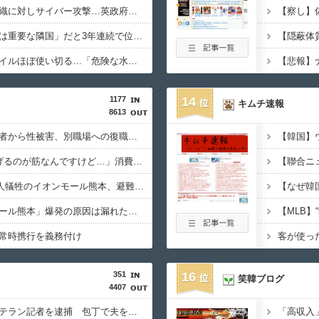
AIが指示なく個人や組織に対しサイバー攻撃…英政府機関の性能評価試験中！
日本の防衛白書「韓国は重要な隣国」だと3年連続で位置づけ…韓国メディア！
米軍、長射程精密ミサイルほぼ使い切る…「危険な水準まで減少」と軍高官が警告！
1177
14
キムチ速報
8613
ＮＨＫ職員が番組出演者から性被害、別職場への復職希望に応じない不適切対応…メディア総局長が陳謝
【消費税率1％】「下げるのが筋なんですけど…」消費減税で値下がりする分と同じだけ商品を値上げして店頭価格を変えない店も
【2026年熊本地震】7人犠牲のイオンモール熊本、避難後になぜ再入館? 生存したテナント従業員ら証言、浮かび上がる実態
【ＬＰＧ】「イオンモール熊本」爆発の原因は漏れた液化石油ガスか…経産省、全国の大規模施設でガス供給設備の点検要請
常時携行を義務付け
351
16
笑韓ブログ
4407
【速報】毎日新聞のベテラン記者を逮捕 包丁で夫を脅した容疑