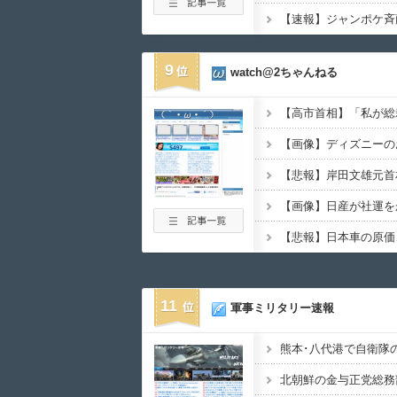
9
watch@2ちゃんねる
11
軍事ミリタリー速報