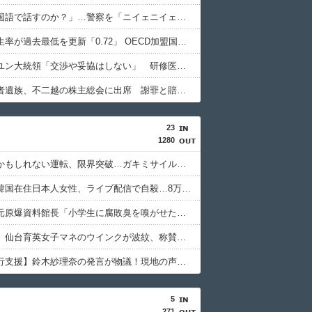
「俺に韓国語で話すのか？」…警察を「ニイェニイェニイェ」とからかう韓国滞在外国人の投稿動画が物議
韓国で出生率が過去最低を更新「0.72」 OECD加盟国で唯一 1を下回る
【韓国】ユン大統領「交渉や妥協はしない」 研修医集団ボイコット受け
徴用被害者遺族、不二越の株主総会に出席 謝罪と賠償求める
23
1280
【悲報】かもしれない運転、限界突破…ガキミサイルにネット震撼
【悲報】韓国在住日本人女性、ライブ配信で自殺…8万人が閲覧
【悲報】元原爆資料館長「小学生に腐敗臭を嗅がせたい」発言で大炎上
【甲子園】仙台育英女子マネのウインクが波紋、称賛と批判が激突
【熊本旅行支援】鈴木紗理奈の発言が物議！現地の声と真実
5
271