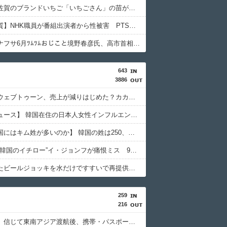
【察し】佐賀のブランドいちご「いちごさん」の苗が何者かに2000株盗まれる
【隠蔽体質】NHK職員が番組出演者から性被害 PTSDと診断、復職時に異動希望かなわず3年余り後にようやく希望部署へ…異動できなかった理由、労組通じ申し入れで調査委設置
【悲報】ナフサ6月ﾂﾑﾂﾑおじこと境野春彦氏、高市首相が憎すぎてとうとう一線を越える（スクショ）
643
3886
【韓国】ウェブトゥーン、売上が減りはじめた？カカオのストーリー部門、前年同期比で売上がマイナス16％
【聯合ニュース】 韓国在住の日本人女性インフルエンサー ライブ配信中に死亡
【なぜ韓国にはキム姓が多いのか】 韓国の姓は250、日本は30万…歴史的背景を米学者分析「学問尊重と平和な歴史が原動力」
【MLB】“韓国のイチロー”イ・ジョンフが痛恨ミス 9回2死からまさか…サヨナラ負けに動けず、地元放送は同情「不運でした」
客が使ったビールジョッキを水だけですすいで再提供した日本の飲食店…韓国のネットで物議
259
216
「高収入」信じて東南アジア渡航後、携帯・パスポート奪われ監禁…韓国人の被害急増