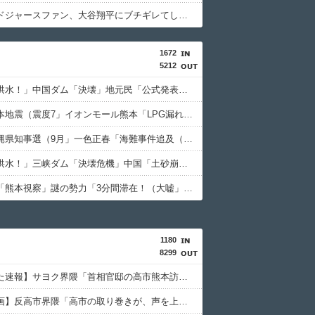
【悲報】ドジャースファン、大谷翔平にブチギレてしまう！！！！！！
1672
5212
中国「大洪水！」中国ダム「決壊」地元民「公式発表より死者多い！」中国政府「住民拘束！（安否不明」中国当局「救助隊動画も削除」台風13号「三峡ﾀﾞﾑ接近中」→
日本「熊本地震（震度7」イオンモール熊本「LPG漏れて爆発（液化石油ｶﾞｽ」日本「爆発で火災が吹き飛ぶ（爆轟発生説」ハビタ「遺族説明の虚偽を認める（営業部長発言」→
日本「沖縄県知事選（9月」一色正春「海難事件追及（検証」八重山日報「抗議団体が危険航行（生徒乗せ制限区域侵入」第三者委員会「抗議団体の構成組織は日本共産党」→
中国「大洪水！」三峡ダム「決壊危機」中国「土砂崩れと洪水被害の対策強化！」中国政府「三峡ﾀﾞﾑ周辺を重点強化」中国ダム「決壊」中国「現場封鎖！（空撮削除」→
高市早苗「熊本視察」謎の勢力「3分間滞在！（大嘘」内閣広報官「事実無根（全否定」高市早苗「51分間視察（首相動静」マスコミ「被災者証言で10秒！（印象操作」→
1180
8299
【知ってた速報】サヨク界隈「首相官邸の高市熊本訪問動画にBGMが付いてる！災害利用ガー！」→産経「安倍岸田石破時代も同様。当時は批判なかった」（動画）
【恐怖動画】反高市界隈「高市の取り巻きが、声を上げる被災地のおばちゃんに詰め寄ってるぅ！」→よく聞くと何やらヤバいことを言っていると話題に…