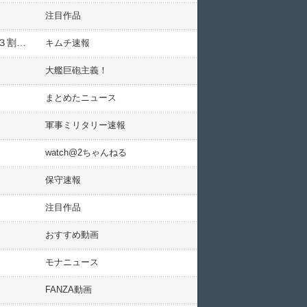
注目作品
【歴史戦】米国で新たな慰安婦像設置へ ニュージャージー州フォートリー区議会が全会一致で可決 住民の３割以上が韓国系
キムチ速報
大艦巨砲主義！
まとめたニュース
軍事ミリタリー速報
watch@2ちゃんねる
保守速報
注目作品
おすすめ動画
モナニュース
FANZA動画