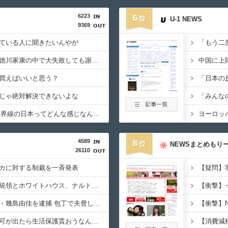
6223
6
U-1 NEWS
9369
ている人に聞きたいんやが
織田信長、豊臣秀吉、徳川家康の中で大失敗しても謝ったら許してくれそうなのって徳川家康だよな
買えばいいと思う？
じゃ絶対解決できないよな
GHQ統治がなかった世界線の日本ってどんな感じなんだろうな
4589
8
NEWSまとめもり
26110
カに対する制裁を一斉発表
【ワロタ】トランプ大統領とホワイトハウス、ナルトに自分の顔を合成して投稿 日本政府が苦言「公的機関であっても許諾が必要」
【速報】毎日新聞記者・幾島由佳を逮捕 包丁で夫脅した疑い
【衝撃】
【速報】日本「永住許可が出たら生活保護貰おうなんて外国人が増えては困る。日本人以上の水準のみ許可」