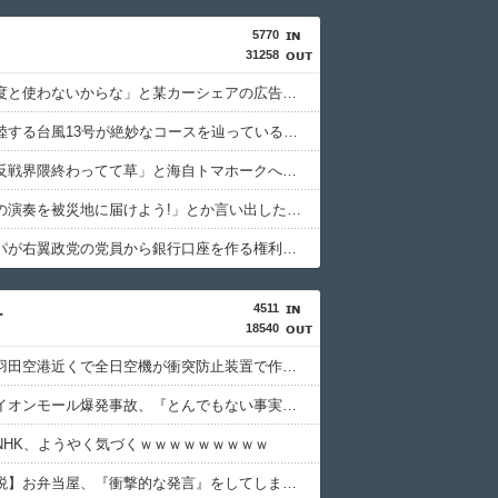
5770
31258
「もう二度と使わないからな」と某カーシェアの広告を信じた人が絶叫、船が遅れたからバスが無くなって困ってたりこの看板が…
中国に上陸する台風13号が絶妙なコースを辿っている！と話題に、中国の重要都市の上に長々と居座り続けるルートで……
「日本の反戦界隈終わってて草」と海自トマホークへの例の界隈の反応が話題に、今になって存在に気付いてしまった結果……
「みんなの演奏を被災地に届けよう!」とか言い出した吹奏楽部の顧問、だが泊まる場所やご飯は現地のお寺とかホテルとか……
ヨーロッパが右翼政党の党員から銀行口座を作る権利を剥奪、そのせいで皮肉すぎる展開に突入しており……
4511
ー
18540
【疑問】羽田空港近くで全日空機が衝突防止装置で作動回避。これで「ニアミスではない」ってマジ？
【衝撃】イオンモール爆発事故、『とんでもない事実』が判明してしまう・・・・・・
NHK、ようやく気づくｗｗｗｗｗｗｗｗｗ
【消費減税】お弁当屋、『衝撃的な発言』をしてしまう・・・・・・