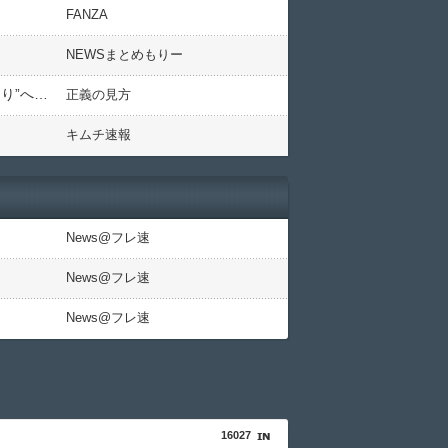
FANZA
NEWSまとめもりー
【これは酷い】「自衛隊のイベントに地元中学生が参加することは問題」中学吹奏楽部、沖縄・陸自“音楽まつり”への出演が急遽中止に 村教委が一部村民の声に配慮し参加認めず
正義の見方
キムチ速報
News@フレ速
News@フレ速
News@フレ速
16027