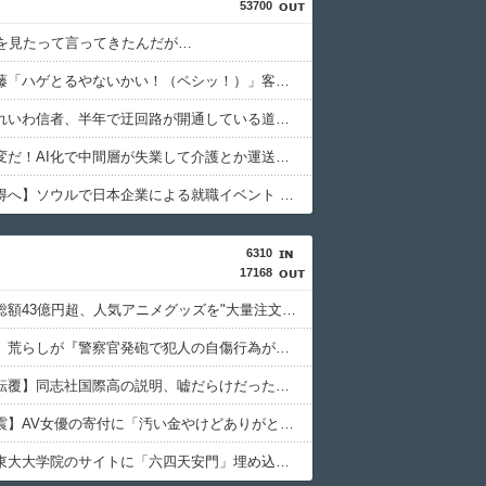
53700
Oを見たって言ってきたんだが…
フット後藤「ハゲとるやないかい！（ペシッ！）」客「ギャハハハwwwwww」←何が面白いの？
【のど】れいわ信者、半年で迂回路が開通している道路を2年半放置されていると印象操作してしまう
世間「大変だ！AI化で中間層が失業して介護とか運送の仕事するしか無くなるぞ！」←うん…うん？
【人材獲得へ】ソウルで日本企業による就職イベント 就職難に苦しむ韓国の若者が日本に注目
6310
17168
【事件】総額43億円超、人気アニメグッズを"大量注文しキャンセル"女逮捕…ネット「オンラインショップを売り切れ状態にして商品相場を操作してたのでは」
【ネット】荒らしが『警察官発砲で犯人の自傷行為が無かったことにされた』記事に「難癖な記事」とイチャモン→自傷行為の動画が拡散してマスゴミの偏向報道確定
【辺野古転覆】同志社国際高の説明、嘘だらけだった…ヘリ基地反対協議会の虚偽説明も判明してネット民の怒り爆発
【熊本地震】AV女優の寄付に「汚い金やけどありがとう????」リプして大炎上→「寄付自体は否定してない」「なんでみんなそんな汚い言葉使えるの????」被害者面して火に油を注ぐ
【検閲】東大大学院のサイトに「六四天安門」埋め込む、60代教授を懲戒処分…ネット「日本っていつから天安門事件がタブーになったの？」