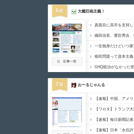
5
大艦巨砲主義！
真面目に高市を支持し
一生独身だけどいつ家
移民問題って資本主義
7
おーるじゃんる
【速報】中国、アメリ