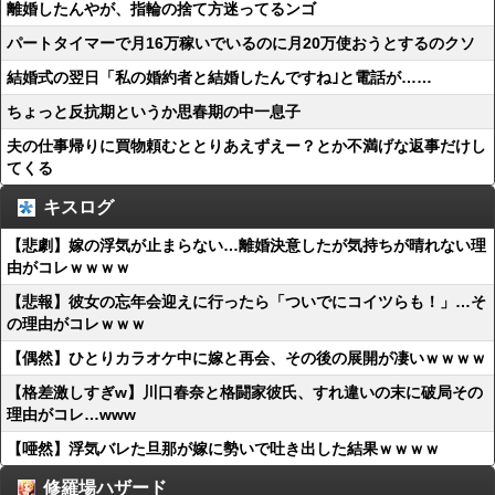
離婚したんやが、指輪の捨て方迷ってるンゴ
パートタイマーで月16万稼いでいるのに月20万使おうとするのクソ
結婚式の翌日「私の婚約者と結婚したんですね｣と電話が……
ちょっと反抗期というか思春期の中一息子
夫の仕事帰りに買物頼むととりあえずえー？とか不満げな返事だけし
てくる
キスログ
【悲劇】嫁の浮気が止まらない…離婚決意したが気持ちが晴れない理
由がコレｗｗｗｗ
【悲報】彼女の忘年会迎えに行ったら「ついでにコイツらも！」…そ
の理由がコレｗｗｗ
【偶然】ひとりカラオケ中に嫁と再会、その後の展開が凄いｗｗｗｗ
【格差激しすぎw】川口春奈と格闘家彼氏、すれ違いの末に破局その
理由がコレ…www
【唖然】浮気バレた旦那が嫁に勢いで吐き出した結果ｗｗｗｗ
修羅場ハザード