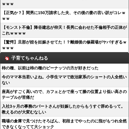
ｗｗｗ
【正気か？】間男に150万請求した夫、その後の妻の言い訳がコレｗ
ｗｗ
【モンスト不倫】降谷建志が仰天！長男に会わせた不倫相手の正体が
これｗｗｗｗ
【驚愕】旦那が姪を妊娠させてた！？離婚後の修羅場がヤバすぎるｗ
ｗｗｗ
子育てちゃんねる
柿の種、以前は柿の種のピーナッツの方が好きだった
今のママ本当若いよね。小学生ママで政治家系のショートの人全然い
ない
座高がすごく高いので、カフェとかで座って膝の位置より低い高さの
テーブルが苦痛だ
入社3ヶ月の事務のパートさんが妊娠したからもうすぐ辞めるって。
教えるのが大変むなしい
職場の倉庫で見つけたそろばん、初段までやったのに指がもつれ全然
できなくなってて大ショック