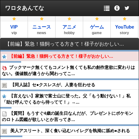
ワロタあんてな
VIP
ニュース
アニメ
ゲーム
YouTube
vip
news
hobby
game
story
【前編】緊急！猫飼ってる方きて！様子がおかしい…
【前編】緊急！猫飼ってる方きて！様子がおかしい…
ブックマーク無くてもコメント無くても私の創作意欲に変わりは
ない。価値観が違うから関わってこ...
【同人誌】セ●︎クスレスが、人妻を狂わせる
【言えない】家族で富士山に登った。父「もう動けない！」私
「助け呼んでくるから待ってて！」→...
【質問】もうすぐ4歳の誕生日なんだが、プレゼントにポケモン
のロトム図鑑が欲しいとか言ってき...
美人アスリート、深く食い込むハイレグを執拗に舐め●︎される