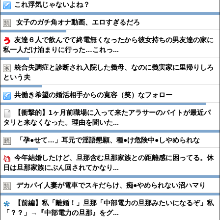
これ浮気じゃないよね？
女子のガチ角オナ動画、エロすぎるだろ
友達６人で飲んでて終電無くなったから彼女持ちの男友達の家に
私一人だけ泊まりに行った…これっ...
統合失調症と診断され入院した義母、なのに義実家に里帰りしろ
という夫
共働き希望の婚活相手からの寛容（笑）なフォロー
【衝撃的】1ヶ月前職場に入って来たアラサーのバイトが最近パ
タリと来なくなった。理由を聞いた...
「孕●︎せて…」耳元で淫語懇願、種●︎け危険中●︎しやめられな
今年結婚したけど、旦那含む旦那家族との距離感に困ってる。休
日は旦那家族にぶん回されてかなり...
デカパイ人妻が電車でスキだらけ、痴●︎やめられない沼ハマり
【前編】私「離婚！」旦那「中部電力の旦那みたいになるぞ」私
「？？」→『中部電力の旦那』をグ...