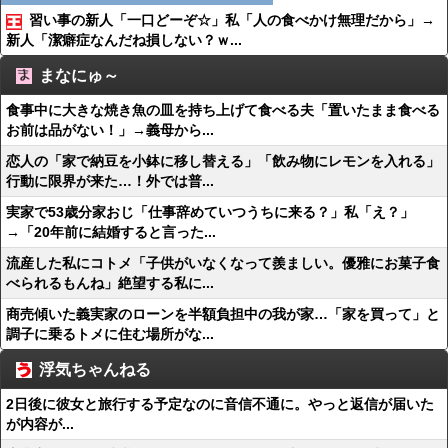
習い事の新人「一口どーぞ☆」私「人の食べかけ無理だから」→
新人「潔癖症なんだね損しない？ｗ...
まなにゅ～
食事中に大きな焼き魚の皿を持ち上げて食べる夫「置いたまま食べる
お前は品がない！」→義母から...
恋人の「家で納豆を小鉢に移し替える」「飲み物にレモンを入れる」
行動に限界が来た…！外では普...
実家で53歳分家おじ「仕事辞めていつうちに来る？」私「え？」
→「20年前に結婚すると言った...
流産した私にコトメ「子供がいなくなって羨ましい。優雅にお菓子食
べられるもんね」絶望する私に...
商売傾いた義実家のローンを半額負担中の我が家…「家を買って」と
調子に乗るトメに住む場所がな...
浮気ちゃんねる
2日後に彼女と旅行する予定なのに音信不通に。やっと返信が届いた
が内容が...