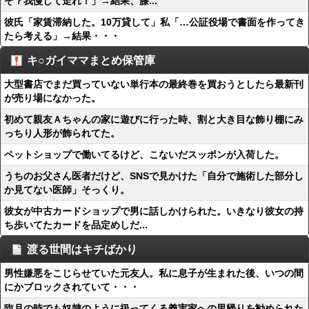
ぞ？我慢して走れ！」→結果、膝...
彼氏「家賃滞納した。10万貸して」私「…公証役場で書面を作ってき
たら考える」→結果・・・
キ○ガイママまとめ保管庫
大型書店でまだ買っていない単行本の最終巻を買おうとしたら最新刊
が売り場になかった。
初めて親友Ａちゃんの家に遊びに行った時、割と大き目な飾り棚にみ
っちり人形が飾られてた。
ペットショップで働いてるけど、こないだスッポンが入荷した。
うちのお父さん医者だけど、SNSで見かけた「自分で施術した部分し
か見てない医師」そっくり。
彼女が中古カードショップで男に話しかけられた。いきなり彼女の持
ち歩いてたカードを品定めしだ...
渡る世間はキチばかり
男性嫌悪をこじらせていた元友人。私に息子が生まれた後、いつの間
にかブロックされていて・・・
臨月の時でも奴隷のように扱ってくる義実家への里帰りを勧められた