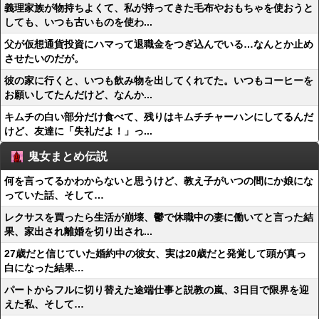
義理家族が物持ちよくて、私が持ってきた毛布やおもちゃを使おうと
しても、いつも古いものを使わ...
父が仮想通貨投資にハマって退職金をつぎ込んでいる…なんとか止め
させたいのだが。
彼の家に行くと、いつも飲み物を出してくれてた。いつもコーヒーを
お願いしてたんだけど、なんか...
キムチの白い部分だけ食べて、残りはキムチチャーハンにしてるんだ
けど、友達に「失礼だよ！」っ...
鬼女まとめ伝説
何を言ってるかわからないと思うけど、教え子がいつの間にか娘にな
っていた話、そして…
レクサスを買ったら生活が崩壊、鬱で休職中の妻に働いてと言った結
果、家出され離婚を切り出され...
27歳だと信じていた婚約中の彼女、実は20歳だと発覚して頭が真っ
白になった結果…
パートからフルに切り替えた途端仕事と説教の嵐、3日目で限界を迎
えた私、そして…