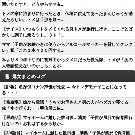
問いただすと、どうやらママ友...
トメの家に泊まりに行ったとき、仏壇に供えてあったまんじゅうが消
えたらしい。トメは旦那を疑っ...
【ナイス】いつもウトを〆てくれる良トメが旅行に行き、ここぞとば
かりに調子に乗るウト。ウト「...
ママ「子供がお絵かきに使うからアルコールマーカーを貸してクレク
レ」私「これ１本４００円する...
私より３つ年下なのに初対面からタメ口だった義兄嫁。トメが「あの
人敬語使えないのかしら」とボ...
鬼女まとめログ
【訃報】名探偵コナン声優が死去 → 今トンデモナイことになって
る・・・
【修羅場】娘から電話「うちでお母さんと男の人がハダカで寝てる」
俺「すぐ行くわ」→興信所に依...
【最終話】マイホームに越した数日後…隣奥「子供が風邪で保育園行
けないの！お礼はするから預か...
【3/4話目】マイホームに越した数日後…隣奥「子供が風邪で保育園