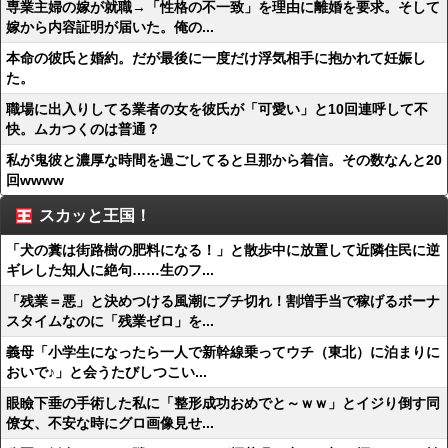
専業主婦の嫁が就職→「性格の不一致」を理由に離婚を要求。そして
嫁から内容証明が届いた。俺の...
本命の彼氏と婚約。だが最後に一度だけ浮気相手に抱かれて妊娠し
た。
職場に出入りしてる業者の女を彼氏が「可愛い」と10回連呼して不
快。ムカつくのは普通？
私が鬼彼と濃厚な時間を過ごしてると旦那から着信。その数なんと20
回wwww
スカッと王国！
「犬の糞は街路樹の肥料になる！」と散歩中に放置して近隣住民に逆
ギレした知人に絶句……生のフ...
「残業＝悪」と決めつける風潮にブチ切れ！割増手当で稼げるボーナ
スタイムなのに「残業ゼロ」を...
義母「小学生になったら一人で新幹線乗ってウチ（東北）に泊まりに
おいで♪」と会うたびしつこい...
眼瞼下垂の手術した私に「整形成功おめでと～ｗｗ」とイジり倒す同
僚女、不安な時にグロ画像見せ...