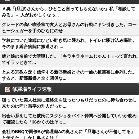
Ａ奥「(旦那)さんから、ひとこと言ってもらえないか」私「相談して
みる」→ 人がおかしくなっ...
グレードの高い喫茶室で友人とお母さんの行動にドン引きした。コー
ヒーシュガーを手のひらにのせ...
学校についた途端にひどい吐き気に襲われ、トイレに駆け込み嘔吐。
そのまま総合病院に搬送され....
嫁と娘の名前で大喧嘩した。「キラキラネームじゃん！」って言われ
てイラッときて...
とある宗教を深く信仰する新郎新婦とその一族の披露宴に参列した。
すると、新郎新婦と全く関係な...
修羅場ライフ速報
狙っていた美人社員に連絡先を送ったつもりだったのに待ち合わせに
来たのは同じ苗字の別人だった...
出会い系をしてた彼氏にスクショをバイト仲間へ公開していいか改め
て確認したら「恥かくのはそっ...
会社のBBQで同僚Bが管理職Aの奥さんに「旦那さんが不倫してる」
と伝えた。しかし奥さんは「...