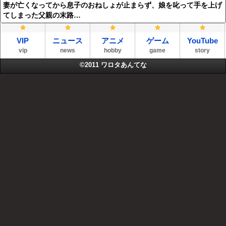
妻が亡くなってから息子のおねしょが止まらず、娘を叱って手を上げ
てしまった父親の末路…
VIP
ニュース
アニメ
ゲーム
YouTube
vip
news
hobby
game
story
©2011
ワロタあんてな