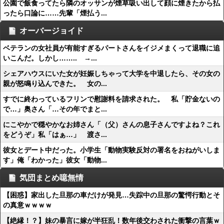
公園で飯食ってたら隣のオッサンが煙草吸い出して顔に煙きたから払
ったら口論に……先輩「煙払う...
オーバージョイド
ベテランの女社員が有能すぎるパートさんをイジメまくって退職に追
いこんだ。しかし…….. →...
シェアハウスにいた女が妊娠しちゃって大学を中退したら、その女の
親が怒鳴り込んできた。 女の...
すでに終わっているフリンで慰謝料を請求された。 私「貯金ないの
で…」奥さん「…その年でまと...
にこやかで穏やかなお姉さん「（父）さんの息子さんですよね？これ
をどうぞ」私「はぁ…」 渡さ...
彼女とデート中だった。小学生「動物実験反対の署名をおねがいしま
す」俺「わかった」彼女「動物...
気団まとめ噫無情
【困惑】家出した旦那の車だけが発見…失踪中の旦那の驚愕行動とそ
の真意ｗｗｗｗ
【絶縁！？】妹の暴言に嫁が半狂乱！数年後交わされた衝撃の言葉ｗ