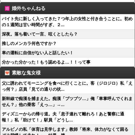
婚外ちゃんねる
バイト先に新しく入ってきた７つ年上の女性と付き合うことに。初め
の１週間は甘い時間がすぎ、２...
深夜。落ち着いて一言、呟くとしたら？
推しのメンカラ何色ですか？
車の運転に自信がない人と話したい！
分かった分かった！もう認めるよ…！！って事
素敵な鬼女様
父に誘われてモーニングを食べに行くことに。客（ジロジロ）私「え
っ何？」店員「見ての通りの状...
新幹線で痴漢を捕まえた。痴漢「ブツブツ…」俺「車掌呼んでくれま
せん？」他の乗客「えっ…」→...
ディズニーからの帰り道。夫「息子連れて離れろ！あと警察に通
報！」私「助けて！」駅員「どうし...
アルビノの私「体育は見学します」教師「将来、体力がなくて困る