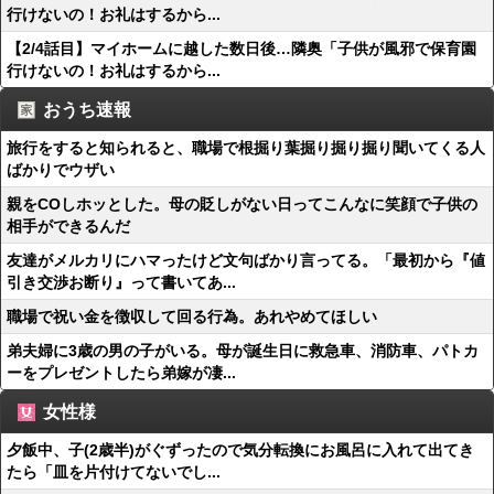
行けないの！お礼はするから...
【2/4話目】マイホームに越した数日後…隣奥「子供が風邪で保育園
行けないの！お礼はするから...
おうち速報
旅行をすると知られると、職場で根掘り葉掘り掘り掘り聞いてくる人
ばかりでウザい
親をCOしホッとした。母の貶しがない日ってこんなに笑顔で子供の
相手ができるんだ
友達がメルカリにハマったけど文句ばかり言ってる。「最初から『値
引き交渉お断り』って書いてあ...
職場で祝い金を徴収して回る行為。あれやめてほしい
弟夫婦に3歳の男の子がいる。母が誕生日に救急車、消防車、パトカ
ーをプレゼントしたら弟嫁が凄...
女性様
夕飯中、子(2歳半)がぐずったので気分転換にお風呂に入れて出てき
たら「皿を片付けてないでし...