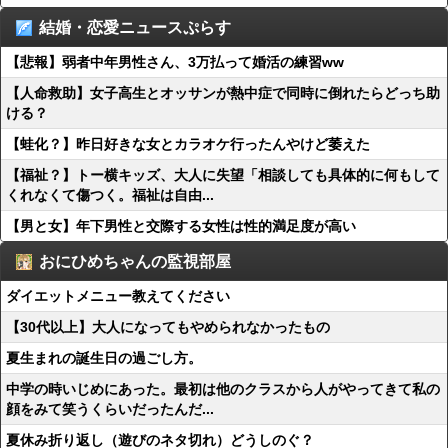
結婚・恋愛ニュースぷらす
【悲報】弱者中年男性さん、3万払って婚活の練習ww
【人命救助】女子高生とオッサンが熱中症で同時に倒れたらどっち助
ける？
【蛙化？】昨日好きな女とカラオケ行ったんやけど萎えた
【福祉？】トー横キッズ、大人に失望「相談しても具体的に何もして
くれなくて傷つく。福祉は自由...
【男と女】年下男性と交際する女性は性的満足度が高い
おにひめちゃんの監視部屋
ダイエットメニュー教えてください
【30代以上】大人になってもやめられなかったもの
夏生まれの誕生日の過ごし方。
中学の時いじめにあった。最初は他のクラスから人がやってきて私の
顔をみて笑うくらいだったんだ...
夏休み折り返し（遊びのネタ切れ）どうしのぐ？