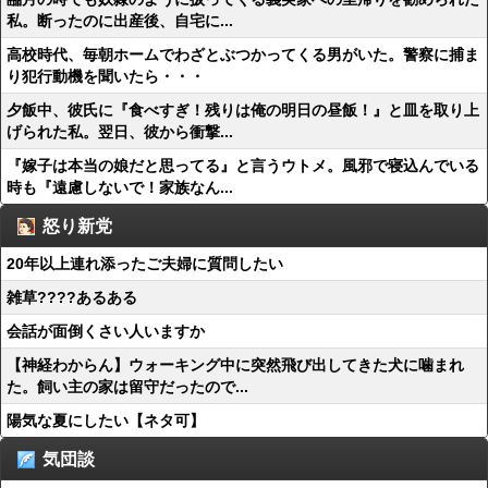
私。断ったのに出産後、自宅に...
高校時代、毎朝ホームでわざとぶつかってくる男がいた。警察に捕ま
り犯行動機を聞いたら・・・
夕飯中、彼氏に『食べすぎ！残りは俺の明日の昼飯！』と皿を取り上
げられた私。翌日、彼から衝撃...
『嫁子は本当の娘だと思ってる』と言うウトメ。風邪で寝込んでいる
時も『遠慮しないで！家族なん...
怒り新党
20年以上連れ添ったご夫婦に質問したい
雑草????あるある
会話が面倒くさい人いますか
【神経わからん】ウォーキング中に突然飛び出してきた犬に噛まれ
た。飼い主の家は留守だったので...
陽気な夏にしたい【ネタ可】
気団談