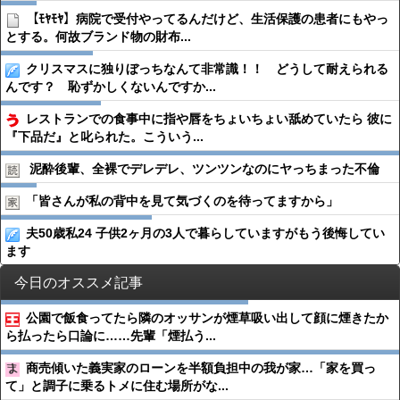
【ﾓﾔﾓﾔ】病院で受付やってるんだけど、生活保護の患者にもやっ
とする。何故ブランド物の財布...
クリスマスに独りぼっちなんて非常識！！ どうして耐えられる
んです？ 恥ずかしくないんですか...
レストランでの食事中に指や唇をちょいちょい舐めていたら 彼に
『下品だ』と叱られた。こういう...
泥酔後輩、全裸でデレデレ、ツンツンなのにヤっちまった不倫
「皆さんが私の背中を見て気づくのを待ってますから」
夫50歳私24 子供2ヶ月の3人で暮らしていますがもう後悔してい
ます
今日のオススメ記事
公園で飯食ってたら隣のオッサンが煙草吸い出して顔に煙きたか
ら払ったら口論に……先輩「煙払う...
商売傾いた義実家のローンを半額負担中の我が家…「家を買っ
て」と調子に乗るトメに住む場所がな...