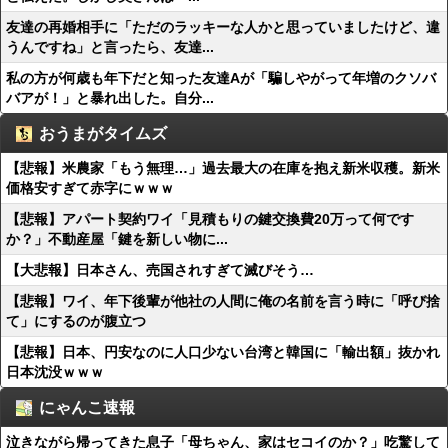
友達の再婚相手に「ただのラッキーな人かと思っていましたけど、違
うんですね」と言ったら、友達...
私の方が何歳も年下だと知った友達Aが「騙しやがって年増のクソバ
バアが！」と暴れ出した。自分...
おうまがタイムズ
【悲報】米農家「もう無理…」過去最大の在庫を抱え新米収穫。新米
価格安すぎて赤字にｗｗｗ
【悲報】アパート契約ワイ「見積もりの鍵交換費20万って何です
か？」不動産屋「鍵を新しい物に...
【大悲報】日本さん、売国されすぎて滅びそう…
【悲報】ワイ、年下後輩が他社の人間に俺の名前を言う時に「呼び捨
て」にするのが腹立つ
【悲報】日本、円安なのに人口少ない台湾と韓国に「輸出額」抜かれ
日本沈没ｗｗｗ
にゃんこ速報
泣きながら帰ってきた息子「母ちゃん、家はセコイのか？」吃驚して