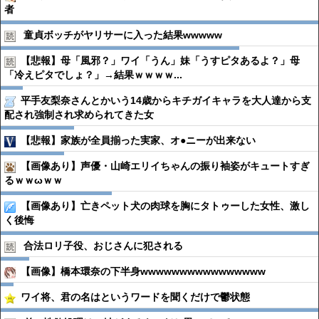
者
童貞ボッチがヤリサーに入った結果wwwww
【悲報】母「風邪？」ワイ「うん」妹「うすピタあるよ？」母
「冷えピタでしょ？」→結果ｗｗｗｗ...
平手友梨奈さんとかいう14歳からキチガイキャラを大人達から支
配され強制され求められてきた女
【悲報】家族が全員揃った実家、オ●ニーが出来ない
【画像あり】声優・山崎エリイちゃんの振り袖姿がキュートすぎ
るｗｗωｗｗ
【画像あり】亡きペット犬の肉球を胸にタトゥーした女性、激し
く後悔
合法ロリ子役、おじさんに犯される
【画像】橋本環奈の下半身wwwwwwwwwwwwwwww
ワイ将、君の名はというワードを聞くだけで鬱状態