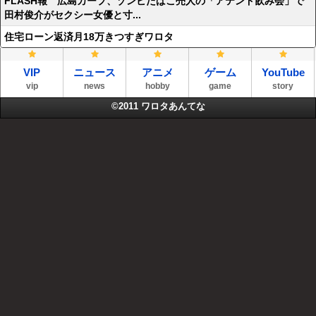
FLASH報 広島カープ、ゾンビたばこ売人の「アテンド飲み会」で
田村俊介がセクシー女優と寸...
住宅ローン返済月18万きつすぎワロタ
VIP
ニュース
アニメ
ゲーム
YouTube
vip
news
hobby
game
story
©2011
ワロタあんてな