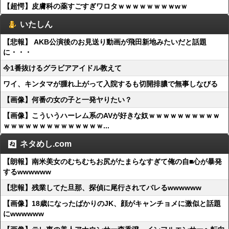
【超愕】皮膚科の薬すごすぎワロタｗｗｗｗｗｗｗｗwｗ
いたしん
【悲報】 AKB公演後のお見送り動画が飛田新地みたいだと話題
に・・・
今1番抜けるグラビアアイドル教えて
ワイ、キンタマが腫れ上がって入院するも切開排膿で無事しなびる
【画像】何番の女の子と一発ヤりたい？
【画像】こういうハーレム系のAVが好きな奴ｗｗｗｗｗｗｗｗｗｗ
ｗｗｗｗｗｗｗｗｗｗｗｗｗｗ...
ネタめし.com
【朗報】南米美女のむちむちお尻がたまらなすぎて俺の自■心が暴発
するwwwwww
【悲報】残業してた旦那、探偵に尾行されてバレるwwwwww
【画像】18歳になったばかりのJK、顔がキャンチョメに激似と話題
にwwwwww