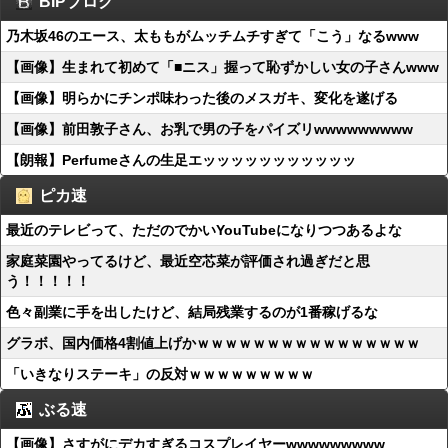
BIPブログ
乃木坂46のエース、太ももがムッチムチすぎて「こう」なるwww
【画像】生まれて初めて「■ニス」握って恥ずかしい女の子さんwww
【画像】明らかにチンポ味わった後のメスガキ、変化を遂げる
【画像】前田敦子さん、お乳で男の子をパイズリwwwwwwwww
【朗報】Perfumeさんの生足エッッッッッッッッッッッ
ピカ速
最近のテレビって、ただのでかいYouTubeになりつつあるよな
家庭菜園やってるけど、最近空芯菜が評価され過ぎだと思
う！！！！！
色々副業に手を出したけど、結局残業するのが1番稼げるな
グラボ、国内価格4割値上げかｗｗｗｗｗｗｗｗｗｗｗｗｗｗｗｗ
「いきなりステーキ」の反対ｗｗｗｗｗｗｗｗｗ
ぶる速
【画像】さすがにデカすぎるコスプレイヤーwwwwwwwww