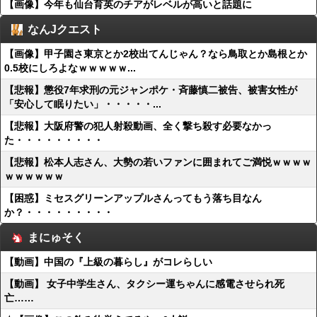
【画像】今年も仙台育英のチアがレベルが高いと話題に
なんJクエスト
【画像】甲子園さ東京とか2校出てんじゃん？なら鳥取とか島根とか
0.5校にしろよなｗｗｗｗｗ...
【悲報】懲役7年求刑の元ジャンポケ・斉藤慎二被告、被害女性が
「安心して眠りたい」・・・・・...
【悲報】大阪府警の犯人射殺動画、全く撃ち殺す必要なかっ
た・・・・・・・・・
【悲報】松本人志さん、大勢の若いファンに囲まれてご満悦ｗｗｗｗ
ｗｗｗｗｗｗ
【困惑】ミセスグリーンアップルさんってもう落ち目なん
か？・・・・・・・・・
まにゅそく
【動画】中国の『上級の暮らし』がコレらしい
【動画】 女子中学生さん、タクシー運ちゃんに感電させられ死
亡……