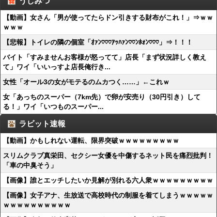
うしみつ
【動画】女さん「男が使ってたらドン引きする財布がこれ！」⇒ｗｗ
ｗｗｗ
【悲報】トイレの隣の個室「ｵｧﾝ♡♡♡ｱｯﾊｧﾝ♡♡ﾝﾎｫﾝ♡♡♡」⇒！！！
バイト「すみませんお客様が怒ってて」店長「まず状況詳しく教え
て」ワイ「いいっすよ店長俺行き...
女性「オール3の女がモテるのムカつく……」←これｗ
女「あっちのスーパー（7km先）で卵が安売り（30円引き）して
る！」ワイ「いつものスーパー...
ラビット速報
【動画】かもしれない運転、限界突破ｗｗｗｗｗｗｗｗｗ
スリムクラブ真栄田、セクシー女優を中傷するネット民を痛烈批判！
「車の中臭そう」
【画像】誰とエッチしたいか見解が別れる六人衆ｗｗｗｗｗｗｗｗｗ
【画像】女子アナ、生放送で高校時代の制服を着てしまうｗｗｗｗｗ
ｗｗｗｗｗｗｗｗｗｗ