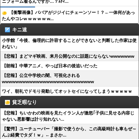
ニフォーム着るんですか…？ﾑﾁｨ...
【衝撃画像】ババアがジジイにチェーンソー！？←一体何があっ
たんやコレw w w w w w...
キニ速
小学館「今後、倫理的に許容することができないと判断した作家は使
わない」
【悲報】まどマギ映画、来月公開なのに話題にならないwwwwwww
【朗報】中華アニメ、やっぱ日本の後追いだった
【悲報】公立中学校の闇、可視化される
wwwwwwwwwwwwwwwwwwwwwwwwwww
ワイ、朝礼でドモり発動してオットセイになってしまうｗｗｗｗｗ
貧乏暇なり
【悲報】ちいかわの映画を見たイラン人が激怒｢子供に見せる内容じ
ゃない｡悪影響は計り知れない...
【驚愕】ユーチューバー「撮影で使うから、この高級時計も車もぜ～
んぶ経費でタダ！ｗ」←まさか...