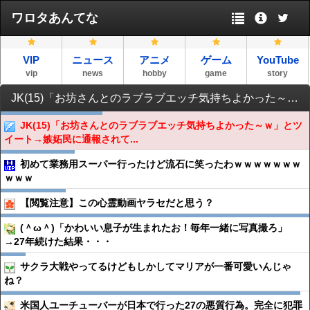
ワロタあんてな
VIP
ニュース
アニメ
ゲーム
YouTube
vip
news
hobby
game
story
JK(15)「お坊さんとのラブラブエッチ気持ちよかった～ｗ」とツイート→嫉妬民に通報されてお坊さん逮捕
JK(15)「お坊さんとのラブラブエッチ気持ちよかった～ｗ」とツ
イート→嫉妬民に通報されて...
初めて業務用スーパー行ったけど流石に笑ったわｗｗｗｗｗｗｗ
ｗｗｗ
【閲覧注意】この心霊動画ヤラセだと思う？
(＾ω＾)「かわいい息子が生まれたお！毎年一緒に写真撮ろ」
→27年続けた結果・・・
サクラ大戦やってるけどもしかしてマリアが一番可愛いんじゃ
ね？
米国人ユーチューバーが日本で行った27の悪質行為。完全に犯罪