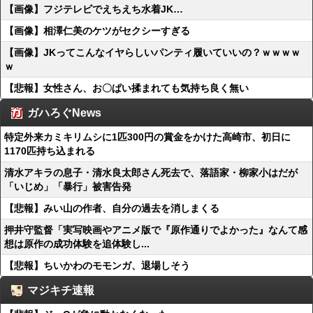
【画像】フジテレビでえちえち水着JK…
【画像】相澤仁美のケツがセクシーすぎる
【画像】JKってこんなイヤらしいパンティ履いていいの？ｗｗｗｗ
ｗ
【悲報】女性さん、お〇ぱい揉まれても気持ち良く無い
ガハろぐNews
特定外来カミキリムシに1匹300円の賞金をかけた高崎市、初日に
1170匹持ち込まれる
清水アキラの息子・清水良太郎さん死去で、落語家・柳家小はだが
「いじめ」「暴行」被害告発
【悲報】みい山の作者、自分の過去を消しまくる
押井守監督「実写映画やアニメ版で『原作通りでよかった』なんて感
想は原作の成功体験を追体験し...
【悲報】ちいかわのモモンガ、退場しそう
マジキチ速報