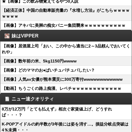
★【画像】この飲み物覚えてるやつ0人説
【経済正体】中国の自動車販売量の『水増し方法』がこちらｗｗｗｗ
ｗｗｗｗ
【画像】アキバに美脚の痴女バニー集団襲来ｗｗｗｗｗｗｗｗｗｗ
妹はVIPPER
【画像】居酒屋上司「おい、この中から適当に2～3品頼んでおいてく
れや」
【画像】数年前の米、5kg1150円wwww
【画像】どのママのお●ぱいチュパチュパしたい？
【画像】人気av女優が熊本震災に300万寄付wwwwwwwwwwww
【動画】ちうごくの路上痴漢、レベチｗｗｗｗｗｗｗｗｗｗｗｗ
ニュー速クオリティ
8万が12万円「とても払えず」相次ぐ家賃値上げ、どうすれ
ば・・・？
K-POPアイドルの約半数が3年後には姿を消す…。損益分岐点突破は
4％未満・・・