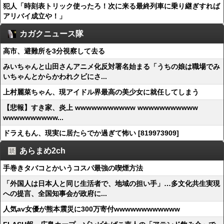
犯人「時刻表トリック使ったろ！次に来る最終列車に乗り継ぎすれば
アリバイ成立や！」
カガクニュース隊
高市、避難所を3分視察して去る
みいちゃんと山田さんアニメ化反対署名始まる「うちの娘は職場でみ
いちゃんとからかわれクビにさ...
上村麗菜ちゃん、現アイドル界最高の美少女に就任してしまう
【悲報】すき家、炎上 wwwwwwwwwww wwwwwwwwwww
wwwwwwwwww...
ドラえもん、現実に居たらでか過ぎて怖い [819973909]
あらまめ2ch
手巻きタバコとかいうコスパ最強の喫煙方法
「外国人は日本人と同じ生活者で、地域の担い手」…多文化共生実現
への提言、全国知事会が政府に...
人気av女優が熊本震災に300万寄付wwwwwwwwwwww