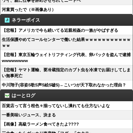
ワイ、親に仕事を辞めさせられてニートへ
河童買ったで（※画像あり）
ネラーボイス
【悲報】アメリカで今も続いてる近親相姦の一族がやばすぎる
生活保護やめてコールセンターで働いた結果ｗｗｗｗｗｗｗｗｗｗｗ
ｗｗ
【悲報】東京五輪ウェイトリフティング代表、卵パックを盗んで逮捕
wwwwwwww
【悲報】ヤマト運輸、要冷蔵指定のカブト虫を冷凍でお届けしてしま
い無事死亡
中川翔子(容姿S歌S声S絵S嘘S)←こいつが天下取れなかった理由？
はーとログ
百貨店って言う程色々揃ってないし潰れても仕方ないよな
一番美味いジュース、決まる
【画像】高級ラーメン食べてきたよ????