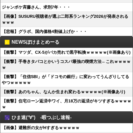
ジャンポケ斉藤さん、求刑7年・・・
【画像】SUSURU視聴者が選ぶ二郎系ランキング2026が発表される
ｗｗｗ
【悲報】グラボ、国内価格4割値上げか・・・
NEWSぽけまとめーる
【衝撃】マツダ、CX-5がバカ売れで黒字転換ｗｗｗｗｗ(※画像あり)
【衝撃】手巻きタバコとかいうコスパ最強の喫煙方法←これｗｗｗｗ
ｗ
【衝撃】「住信SBI」が「ドコモの銀行」に変わってうんざりしてる
やつｗｗｗｗｗ
【衝撃】あのちゃん、なんか生まれ変わるｗｗｗｗｗ(※画像あり)
【衝撃】住宅ローン返済中ワイ、月18万の返済がキツすぎるｗｗｗｗ
ｗ
ひま速(°∀°) -暇つぶし速報-
【画像】避難所の女がHすぎるｗｗｗｗｗ