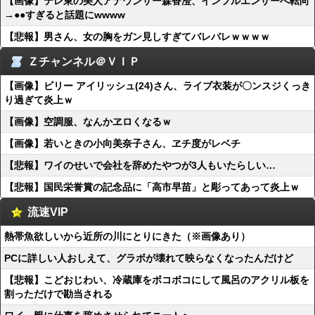
【画像】テレ東の美人アナウンサー森香澄、インフルエンサーへ転向
→●●すぎると話題にwwww
【悲報】男さん、女の胸をガン見しすぎてバレバレｗｗｗｗ
Ｚチャンネル＠ＶＩＰ
【画像】ビリー アイリッシュ(24)さん、ライブ衣装が〇ンスジくっき
り過ぎて炎上ｗ
【画像】空調服、なんかヱロくなるｗ
【画像】若いときの小向美奈子さん、ヱチ度がレベチ
【悲報】ワイのせいで会社を辞めたやつが3人もいたらしい…
【悲報】国民栄誉賞の記念品に「高市早苗」と彫ってあって炎上ｗ
流速VIP
熱帯魚欲しいから近所の川にとりにきた（※画像あり）
PCに詳しい人おしえて、グラボが壊れて映らなくなったんだけど
【悲報】こどおじわい、冷蔵庫をボコボコにして風呂のアクリル板を
割っただけで勘当される