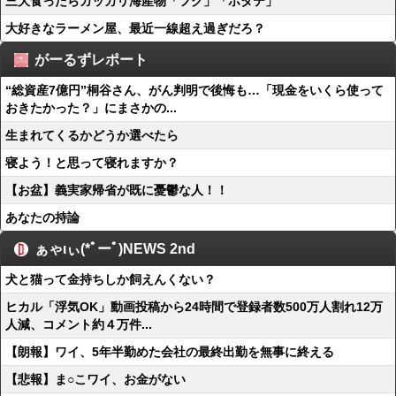
三大食ったらガッカリ海産物「フグ」「ホタテ」
大好きなラーメン屋、最近一線超え過ぎだろ？
がーるずレポート
“総資産7億円”桐谷さん、がん判明で後悔も…「現金をいくら使って
おきたかった？」にまさかの...
生まれてくるかどうか選べたら
寝よう！と思って寝れますか？
【お盆】義実家帰省が既に憂鬱な人！！
あなたの持論
ぁゃιぃ(*ﾟーﾟ)NEWS 2nd
犬と猫って金持ちしか飼えんくない？
ヒカル「浮気OK」動画投稿から24時間で登録者数500万人割れ12万
人減、コメント約４万件...
【朗報】ワイ、5年半勤めた会社の最終出勤を無事に終える
【悲報】ま○こワイ、お金がない