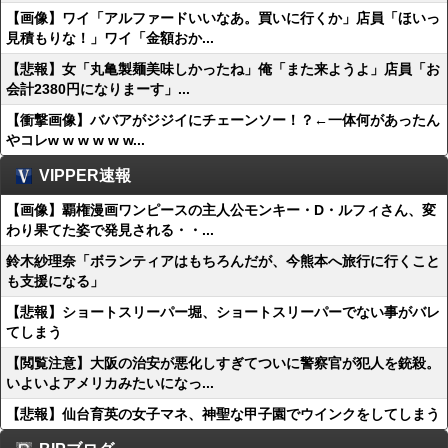
【画像】ワイ「アルファードいいなあ。買いに行くか」店員「ほいっ
見積もりな！」ワイ「金額おか...
【悲報】女「丸亀製麺美味しかったね」俺「また来ようよ」店員「お
会計2380円になりまーす」...
【衝撃画像】ババアがジジイにチェーンソー！？←一体何があったん
やコレw w w w w w...
VIPPER速報
【画像】覇権漫画ワンピースの主人公モンキー・D・ルフィさん、変
わり果てた姿で発見される・・...
鈴木紗理奈「ボランティアはもちろんだが、今熊本へ旅行に行くこと
も支援になる」
【悲報】ショートスリーパー堀、ショートスリーパーでない事がバレ
てしまう
【閲覧注意】大阪の治安が悪化しすぎてついに警察官が犯人を銃殺。
いよいよアメリカみたいになっ...
【悲報】仙台育英の女子マネ、神聖な甲子園でウインクをしてしまう