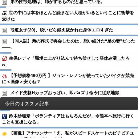
弟の性欲処理は、姉がするものだと思っている。
世の中には本をほとんど読まない人種がいるということに衝撃を
受けた
弓道女子(20)、脱いだら鍛え抜かれた身体エロすぎた
【同人誌】弟の葬式で再会したのは、想い続けた“弟の妻”だった
――。
生保レディ「職場に上がり込んで待ち伏せして昼休み潰したろ
w」
【予想価格460万円 】ジョン・レノンが使っていたバイクが競売
に＜画像＞安くね？
メイド失格Hカップおっぱい、即パ●︎ズリ命令に従順地獄
今日のオススメ記事
鈴木紗理奈「ボランティアはもちろんだが、今熊本へ旅行に行く
ことも支援になる」
【画像】アナウンサー「え、私がスピードスケートのピチピチユ