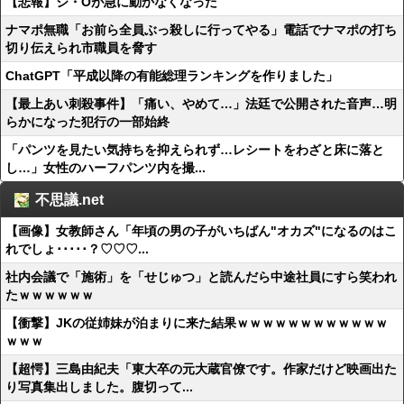
【悲報】ジ・Oが急に動かなくなった
ナマポ無職「お前ら全員ぶっ殺しに行ってやる」電話でナマポの打ち
切り伝えられ市職員を脅す
ChatGPT「平成以降の有能総理ランキングを作りました」
【最上あい刺殺事件】「痛い、やめて…」法廷で公開された音声…明
らかになった犯行の一部始終
「パンツを見たい気持ちを抑えられず…レシートをわざと床に落と
し…」女性のハーフパンツ内を撮...
不思議.net
【画像】女教師さん「年頃の男の子がいちばん"オカズ"になるのはこ
れでしょ･････？♡♡♡...
社内会議で「施術」を「せじゅつ」と読んだら中途社員にすら笑われ
たｗｗｗｗｗｗ
【衝撃】JKの従姉妹が泊まりに来た結果ｗｗｗｗｗｗｗｗｗｗｗｗ
ｗｗｗ
【超愕】三島由紀夫「東大卒の元大蔵官僚です。作家だけど映画出た
り写真集出しました。腹切って...