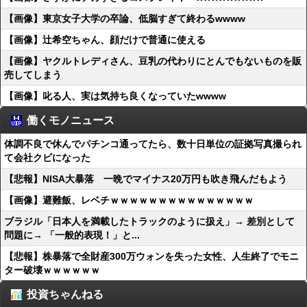
【画像】東京女子大学の卒論、低脳すぎて終わるwwww
【画像】辻希空ちゃん、顔だけで普通に使える
【画像】ヤクルトレディさん、豆乳の代わりにとんでもないものを販
売してしまう
【画像】叱る人、実は気持ち良くなっていたwwww
働くモノニュース
体調不良で休んでパチンコ通ってたら、数十日単位の証拠写真撮られ
て会社クビになった
【悲報】NISA大暴落 一晩でマイナス20万円も吹き飛んだもよう
【画像】避難飯、レベチｗｗｗｗｗｗｗｗｗｗｗｗｗｗｗ
ブラジル「日本人を満載したトラックのように扱え」→ 差別として
問題に→ 「一般的表現！」と...
【悲報】株暴落で全財産300万ウォンを失った女性、人生終了でモニ
ター破壊ｗｗｗｗｗｗ
投資ちゃんねる