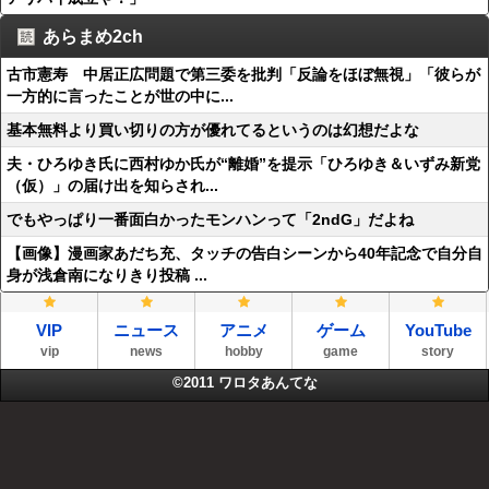
あらまめ2ch
古市憲寿 中居正広問題で第三委を批判「反論をほぼ無視」「彼らが
一方的に言ったことが世の中に...
基本無料より買い切りの方が優れてるというのは幻想だよな
夫・ひろゆき氏に西村ゆか氏が“離婚”を提示「ひろゆき＆いずみ新党
（仮）」の届け出を知らされ...
でもやっぱり一番面白かったモンハンって「2ndG」だよね
【画像】漫画家あだち充、タッチの告白シーンから40年記念で自分自
身が浅倉南になりきり投稿 ...
VIP
ニュース
アニメ
ゲーム
YouTube
vip
news
hobby
game
story
©2011
ワロタあんてな