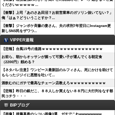
くださいw w w w w ...
【衝撃】上司「あのさあ田沼？お前営業車のガソリン抜いてない？」
俺「はぁ？どういうことすか？...
【衝撃】ジャンポケ斉藤の妻さん、夫の求刑7年翌日にInstagram更
新しSNS民をザワつ...
VIPPER速報
【悲報】台風15号の進路ｗｗｗｗｗｗｗｗｗｗｗｗｗｗｗｗｗ
お前ら、朝からオッサンが握って可愛い子が運んでくる朝定食
（2200円）頼める？
【ネタバレ注意】ワンピース最新話のルフィさん、死にかけを助けて
もらったジジイに悪態を吐いて...
酒飲むのにガチで最高なチェーン店教えろｗｗｗｗｗｗｗｗｗｗ
【悲報】昨日の銀だこ、８８人しか買えない８８円に大行列をなす都
民コチラ・・・
BIPブログ
【画像】後藤真希のシコい画像3選、ガチでこれwwwwwwww