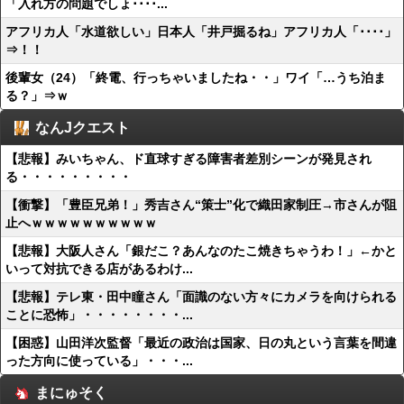
「入れ方の問題でしょ････...
アフリカ人「水道欲しい」日本人「井戸掘るね」アフリカ人「････」
⇒！！
後輩女（24）「終電、行っちゃいましたね・・」ワイ「…うち泊ま
る？」⇒ｗ
なんJクエスト
【悲報】みいちゃん、ド直球すぎる障害者差別シーンが発見され
る・・・・・・・・・
【衝撃】「豊臣兄弟！」秀吉さん“策士”化で織田家制圧→市さんが阻
止へｗｗｗｗｗｗｗｗｗｗ
【悲報】大阪人さん「銀だこ？あんなのたこ焼きちゃうわ！」←かと
いって対抗できる店があるわけ...
【悲報】テレ東・田中瞳さん「面識のない方々にカメラを向けられる
ことに恐怖」・・・・・・・・...
【困惑】山田洋次監督「最近の政治は国家、日の丸という言葉を間違
った方向に使っている」・・・...
まにゅそく