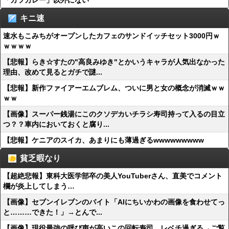
「カツカレー」以外にない
キニ速
速水もこみちがオープンしたカフェのサンドイッチセット3000円ｗ
ｗｗｗｗ
【悲報】らき☆すたの"高良みゆき"とかいうキャラが人気出なかった
理由、改めて見るとガチで謎...
【悲報】新作ファイアーエムブレム、ついに男と女の概念が消滅ｗｗ
ｗｗ
【画像】スーパー銭湯にこのクソデカいチラシ寿司持って入るの目立
つ？？車内においておくと腐り...
【悲報】ケニアのスイカ、あまりにも薄過ぎるwwwwwwwww
貧乏暇なり
【超絶悲報】東科大医学部卒の美人YouTuberさん、直美でコメント
欄が炎上してしまう…
【画像】セブンイレブンのバイト「AIにちいかわの画像を食わせてっ
と………できた！」→とんで...
【画像】現役最強の呼び声が高いこの回転寿司、レベチ過ぎる→ご覧