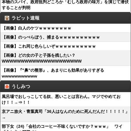
本物のスパイ、政府批判どころか「むしろ政府の味方」を演じて潜伏
することが判明
ラビット速報
【画像】白人のケツｗｗｗｗｗｗｗｗ
【画像】のっぺらぼう、捕まるｗｗｗｗｗｗｗｗｗｗ
【画像】これ同じ色らしいぞｗｗｗｗｗｗｗｗｗｗ
【画像】どの女の子と子孫を残したい？
WWWWWWWWWWWWWWWWWWWWW
【画像】『"鼻"の整形』、あまりにも効果がありすぎる
wwwwwwwwwww
うしみつ
風呂場でおしっこしてる奴、悪いことは言わん。マジでやめてお
け！！→⇒！！
京アニ放火・青葉真司「36人はなんのために死んだんだ！！！！！」
→
部下女（24)「会社のコーヒー不味くないですか？ｗｗｗ」 ワイ