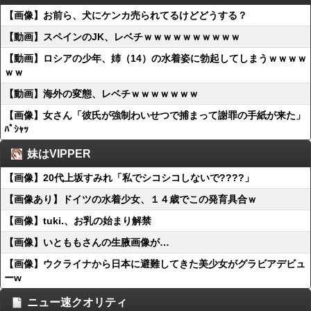
【画像】お前ら、犬にケンカ売られてるけどどうする？
【動画】スペインのJK、レベチｗｗｗｗｗｗｗｗｗｗ
【動画】ロシアの少年、姉（14）の水着姿に勃起してしまうｗｗｗｗ
ｗｗ
【動画】海外の変態、レベチｗｗｗｗｗｗｗ
【画像】女さん「彼氏が強制わいせつで捕まって謝罪の手紙が来た」
ﾊﾟｼｬｯ
妹はVIPPER
【画像】20代上坂すみれ「私でシコシコしないで????」
【画像あり】ドイツの水着少女、１４歳でこの発育具合ｗ
【画像】tuki.、お乳の始まり解禁
【画像】いとももさんの生腋画像が…
【画像】ウクライナから日本に避難してきた美少女がグラビアデビュ
ーw
ニュー速クオリティ