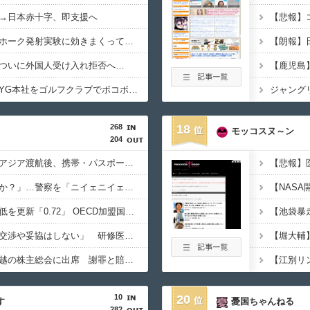
→日本赤十字、即支援へ
中国さん、日本のトマホーク発射実験に効きまくってしまうｗｗｗｗｗ
ついに外国人受け入れ拒否へ…
【衝撃】日本人女性、YG本社をゴルフクラブでボコボコにして現行犯逮捕ｗｗｗ
268
18
モッコスヌ～ン
204
「高収入」信じて東南アジア渡航後、携帯・パスポート奪われ監禁…韓国人の被害急増
「俺に韓国語で話すのか？」…警察を「ニイェニイェニイェ」とからかう韓国滞在外国人の投稿動画が物議
韓国で出生率が過去最低を更新「0.72」 OECD加盟国で唯一 1を下回る
【韓国】ユン大統領「交渉や妥協はしない」 研修医集団ボイコット受け
徴用被害者遺族、不二越の株主総会に出席 謝罪と賠償求める
10
20
す
憂国ちゃんねる
282