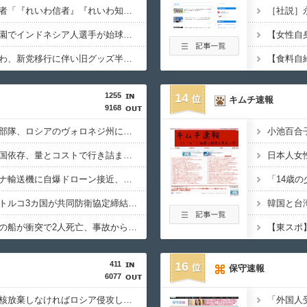
【いのち】れいわ支持者「『れいわ信者』『れいわ知能』は差別的。放送禁止用語にすべき。オールドメディアは配慮を」→かわりにピッタリの名称が爆誕してしまうw
［社説］
【カミツキ悲報】甲子園でインドネシア人選手が始球式→日本保守党・百田尚樹代表「甲子園を政治利用するな！」
【悲報】テレ朝「れいわ、新党移行に伴い旧グッズ半額セール開催。でも『秘書給与疑惑』あるよね＾＾」
【食料自
1255
14
キムチ速報
9168
北朝鮮の弾道ミサイル部隊、ロシアのヴォロネジ州に展開か…北朝鮮は本質的にウクライナと戦争状態に！
日米のレアアース脱中国依存、量とコストで行き詰まり…台湾メディア！
ドイツ空港のウクライナ輸送機に自爆ドローン接近、見つけた空港職員が蹴り落とす…高性能プラスチック爆弾搭載！
サウジ・パキスタン・トルコ3カ国が共同防衛協定締結…「イスラム版NATO」指摘も！
中国海警局と中国海軍の船が衝突で2人死亡、事故から約1年を経て公表…南シナ海でフィリピン船を追跡中！
411
16
保守速報
6077
石破茂「ウクライナが核放棄しなければロシア侵攻しなかった」