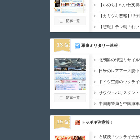
13
軍事ミリタリー速報
15
トッポギ注意報！