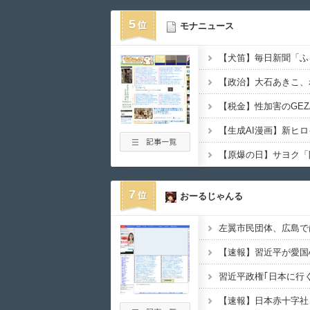
5
モナニュース
7
おーるじゃんる