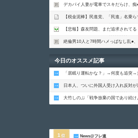
デカパイ人妻が電車でスキだらけ、痴●
【税金泥棒】民進党、「民進」名乗ら
【悲報】森友問題、まだ追求されてる
絶倫男10人と7時間ハメっぱなし乱●︎、
今日のオススメ記事
「居眠り運転かな？」→何度も追突→
日本人、ついに外国人受け入れ反対が
大竹しのぶ「戦争放棄の国であり続け
1
News@フレ速