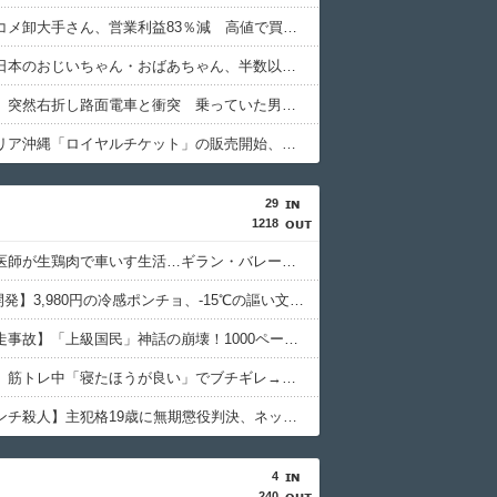
【悲報】コメ卸大手さん、営業利益83％減 高値で買い込んだ米が売れず「損切り祭り」開幕へ
【朗報】日本のおじいちゃん・おばあちゃん、半数以上がSNSを使いこなしていたｗｗｗｗｗ
【鹿児島】突然右折し路面電車と衝突 乗っていた男女3人は車を放置しダッシュで逃走中
ジャングリア沖縄「ロイヤルチケット」の販売開始、大人29,700円にｗｗｗｗｗｗｗｗｗ
29
1218
【悲報】医師が生鶏肉で車いす生活…ギラン・バレー症候群の恐怖
【NASA開発】3,980円の冷感ポンチョ、-15℃の謳い文句にネット騒然
【池袋暴走事故】「上級国民」神話の崩壊！1000ページの法解釈が明かす不逮捕の真実
【堀大輔】筋トレ中「寝たほうが良い」でブチギレ→器具破壊の瞬間
【江別リンチ殺人】主犯格19歳に無期懲役判決、ネット「死刑でいい」と激怒
4
240