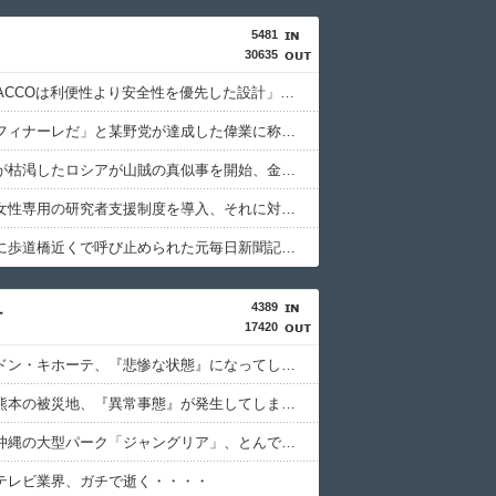
5481
30635
「BYD RACCOは利便性より安全性を優先した設計」とEV推進派がスカスカ構造を絶賛、これがRACCOの一番の特徴よな
「感動のフィナーレだ」と某野党が達成した偉業に称賛の声が殺到、なんかヒーロー番組の最終回を見ているような気分に……
国家予算が枯渇したロシアが山賊の真似事を開始、金銀貴金属じゃなくて自動車とかってところがリアリティありすぎる……
文科省が女性専用の研究者支援制度を導入、それに対して子育て負担に苦しむ若手男性研究者は……
後輩記者に歩道橋近くで呼び止められた元毎日新聞記者、「元毎日と名乗ってSNSで活動するな」と要求されてしまい……
4389
ー
17420
【悲報】ドン・キホーテ、『悲惨な状態』になってしまう・・・・
【悲報】熊本の被災地、『異常事態』が発生してしまう！！！！！！！！
【物議】沖縄の大型パーク「ジャングリア」、とんでもない物を投入してしまう！！！！！
テレビ業界、ガチで逝く・・・・