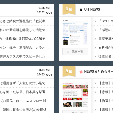
6165
6
U-1 NEWS
16182
【犬笛】毎日新聞「ふるさと納税の返礼品に『戦闘機の清掃体験』」→サヨク発狂「徴兵制ガー！」…ネット「どういう論理構造を立てた結果その思考に至ったんだ？」
【政治】大石あきこ、れいわ新選組を離党して活動休止…「スジは通します」とは何だったのか
【税金】性加害のGEZA、外務省の外郭団体の2026年度準公金事業に選ばれていた…ネット「首相を小馬鹿にしながら公金に群がってたの？」「右手で補助金もらいながら左手で反政府」
【生成AI漫画】新ヒロイン「銭子」追加記念、カラオケ懇親パーティー
【原爆の日】サヨク「防弾ガラスの中でスピーチした総理がこれまでいたんだろうか。オバマ大統領でさえ、防弾ガラスなんてなかった！」→石破茂＆オバマ大統領も使ってました
4544
8
NEWSまとめもり
24463
左翼市民団体、広島では通用せず「人殺しの汚い足で広島の土を踏むな！」→広島県民「お前らの方が汚いんじゃ！」「ワシらが広島県民じゃ」
【速報】習近平が愛国心を煽った結果、日本兵を撃退する「抗日テーマパーク」が各地で人気 1000人超が軍服姿で一斉突撃！
習近平政権｢日本に行くな｣国民「はい」→スシロー14時間待ちｗ
【速報】日本赤十字社、韓国に超希少血液Jr(a-)を提供「韓国内では適合する血液を確保できなかった」※今回で4回目
【悲報】