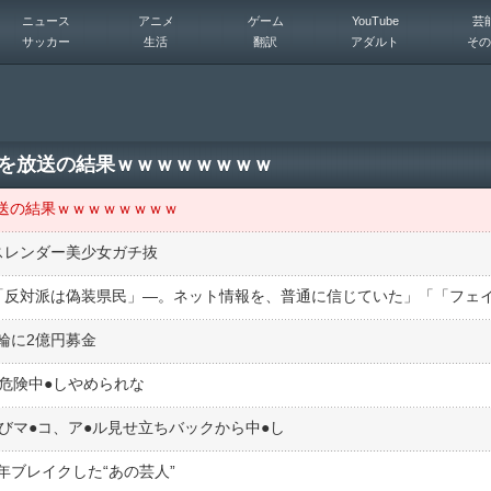
ニュース
アニメ
ゲーム
YouTube
芸
サッカー
生活
翻訳
アダルト
その
を放送の結果ｗｗｗｗｗｗｗｗ
送の結果ｗｗｗｗｗｗｗｗ
スレンダー美少女ガチ抜
輪に2億円募金
危険中●︎しやめられな
びマ●︎コ、ア●︎ル見せ立ちバックから中●︎し
ブレイクした“あの芸人”