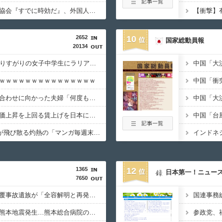
【速報】韓国サッカー協会『すでに時効だ』、外国人審判らへ性的接待疑惑→ロンドン五輪は銅メダルはく奪の可能性「審判の国籍は日本、UAE、イラン」
2652
10
国家総動員報
20134
【悲報】22歳女性、通りすがりの女子中学生にラリアットして逮捕されるｗｗｗｗｗｗｗｗｗｗｗｗｗ
ｗｗｗｗｗｗｗｗｗｗｗｗｗｗｗ
【悲報】結婚式の衣装合わせに向かった夫婦「何度も何度も追突され…何が目的か本当に理解できない」東名高速で続いた約1.7キロの追突
【悲報】高市総理「物価上昇を上回る賃上げを日本に定着させる」 →国家公務員月給3.51％増へ 地方公務員も追随する見通し
【朗報】Amazon、汗が飛び散る灼熱の「マンガ毎週末セール（50%還元）」を開催ｗｗｗｗｗｗｗｗｗｗ
1365
12
日本第一！ニュー
7650
【拡散希望】辺野古転覆事故遺族が「全容解明と再発防止を求める会」設立 継続的に活動するためと説明、クラファン立ち上げも準備
【必見動画】手術中に熊本地震発生…熊本総合病院の例のカメラ映像、ノーカットver.が公開される