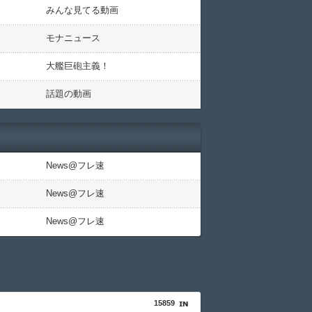
みんな見てる動画
モナニュース
大艦巨砲主義！
話題の動画
News@フレ速
News@フレ速
News@フレ速
15859