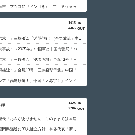
【衝撃】有吉、マツコに『ドン引き』してしまうｗｗｗｗｗｗｗ
1615
4466
中国「大洪水！」三峡ダム「9門開放！（全力放流」中国都市「三峡沿線の道路水没」中国政府「高速道路封鎖！」中国ダム「緊急放流に合わせて開門（土砂崩れ発生」→
中国「衝突事故！（2025年」中国軍と中国海警局「ﾌｨﾘﾋﾟﾝ船の追跡中に衝突！（8/11」中国「2人死亡」中国政府「1年間隠蔽」日本「隠蔽された事実報道！（2026年」→
中国「大洪水！」三峡ダム「決壊危機」台風13号「三峡直撃確定」日本「最も強い勢力で接近！（伊勢湾台風級」台風13号と15号「中国本土でぶつかり合う（前代未聞」→
中国「台風接近！」台風13号「三峡直撃予測」中国「上流大洪水！（三峡上流」中国都市「8/5の映像（動画」三峡ダム「緊急放流（決壊危機」中国「下流大水害（震え声」→
インドネシア「高速鉄道！」中国「大赤字！」インドネシア「運営会社の株式購入！（負債対策」中国「はい（巨額負債」インドネシア「700km延伸計画！（実質中止」→
1328
ス録
7764
国連事務総長「お金がありません。このままでは国連が完全崩壊します。助けて下さい」
参政党、福岡県議選に30人擁立方針 神谷代表「新しい選択肢を」