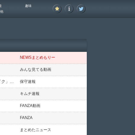
能
趣味
他
NEWSまとめもりー
みんな見てる動画
【アホの朝日新聞】沖縄国際大4年「「反対派は偽装県民」―。ネット情報を、普通に信じていた」「「フェイク」に踊らされたのは自分」
保守速報
キムチ速報
FANZA動画
FANZA
まとめたニュース