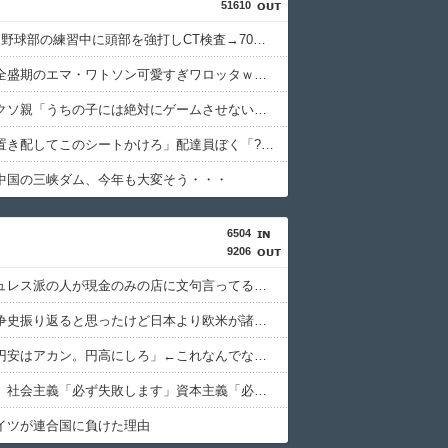
51610
中2男子、野球部の練習中に頭部を強打しCT検査→70代医師「問題ないです」→他人のCT画像で中学生死亡
【悲報】全盛期のエマ・ワトソン可愛すぎワロッタｗｗｗｗｗｗｗｗｗ
【画像】クソ親「うちの子には絶対にゲームさせないしテレビも見させない！！！！！」
馬鹿客「置き配してこのシートかけろ」配達員ぼく「????」
中国の三峡ダム、今年も大変そう・・・
6504
9206
キャッシュレス派の人が現金のみの店に文句言ってるのってどう思う？
太平洋戦争史振り返ると思ったけど日本より欧米が諸悪の根源やん
日本人「円安はアカン。円高にしろ」←これなんでなんや
共産主義、社会主義「必ず失敗します」資本主義「必ず少子化します」
イツが連合国に負けた理由