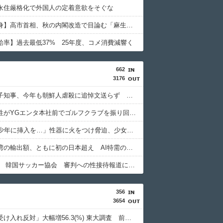
永住厳格化で外国人の定着意欲をそぐな
【女性自身】高市首相、秋の内閣改造で目論む「麻生支配からの脱却」…茂木敏充氏も小林鷹之氏もクビ
給率】過去最低37% 25年度、コメ消費減響く
662
3176
小池百合子知事、今年も朝鮮人虐殺に追悼文送らず 関東大震災「毎年同じ、全ての方を慰霊」
日本人女性がYGエンタ本社前でゴルフクラブを振り回し逮捕…韓国
「14歳の少年に挿入を…」性器に火をつけ脅迫、少女達はモップで…657人が死亡した韓国“最悪の人権侵害”のおぞましすぎる実態
韓国と台湾の輸出額、ともに初の日本超え AI特需の恩恵で差 26年上期
【東スポ】 韓国サッカー協会 審判への性接待報道にＳＮＳ紛糾「徹底追及」「２００２年はどうなの？」
356
3654
「外国人受け入れ反対」大幅増56.3(%) 東大調査 前回から20ポイント以上の爆増