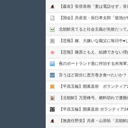
北朝鮮見てると社会主義が失敗だって
【悲報】嫁、大嫌いな義父に毎日中●︎
【悲報】篠原ともえ、結婚できない理
夜のポートランド港に停泊する米海軍
言うほど節分に恵方巻き食べたいか？
【平昌五輪】開幕直前 ボランティア2
【北朝鮮】万景峰号、燃料切れで遭難
【平昌五輪】開幕直前 ボランティア2