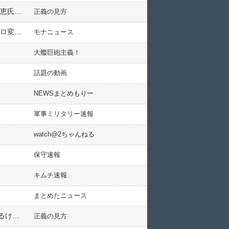
【森友】安倍首相「妻は電話せず」音声データを否定 「一方的な籠池証言で質問されても」と反論 立民は昭恵氏の証人喚問要求（国会動画）
正義の見方
【国会】共産党・辰巳孝太郎「籠池が昭恵夫人から連絡あったと証言した！」 安倍総理「そいつ発言がコロコロ変わる詐欺師なんだが？」…動画あり
モナニュース
大艦巨砲主義！
話題の動画
NEWSまとめもりー
軍事ミリタリー速報
watch@2ちゃんねる
保守速報
キムチ速報
まとめたニュース
【無責任野党】共産・山添拓「北朝鮮は理由もなくミサイルを打ってこない。もし撃ってきたら、こちらも困るけど向こうも困る。だからこそ対話」
正義の見方