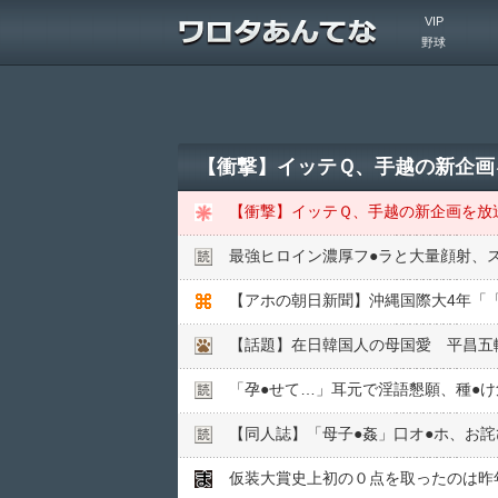
VIP
野球
【衝撃】イッテＱ、手越の新企画
【衝撃】イッテＱ、手越の新企画を放
最強ヒロイン濃厚フ●︎ラと大量顔射、
【話題】在日韓国人の母国愛 平昌五
「孕●︎せて…」耳元で淫語懇願、種●︎け
【同人誌】「母子●︎姦」口オ●︎ホ、お詫
仮装大賞史上初の０点を取ったのは昨年