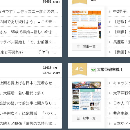
78482
ジャングリア沖縄「3万円です」←ディズニー超えの強気価格ｗｗｗ
大竹しのぶ「戦争放棄の国であり続けよう」←この投稿が話題に
ミッチーこと及川光博さん、56歳で再婚→新しい命まで授かるｗｗｗｗｗ
中道改革連合、全国キャラバン開始も「で、お前誰？」状態ｗｗｗｗｗ
長友、引退撤回！FC東京と再契約ｷﾀ━━━━(ﾟ∀ﾟ)━━━━!!
【動画】
11415
4
大艦巨砲主義！
23752
高市総理「物価上昇を上回る賃上げを日本に定着させる」 →国家公務員月給3.51％増へ 人事院の勧告を受け
」大幅増 若い世代で多く
兵庫県斎藤知事、不正会計の疑いで前知事に聞き取り調査へ
国税不祥事、「前例ない事態次々」に危機感 「パパ活」、情報漏えいも
デニー、辺野古沖事故の防カメ映像「遺族の気持ち踏まえたものかくみ取り切れず」
日本やド