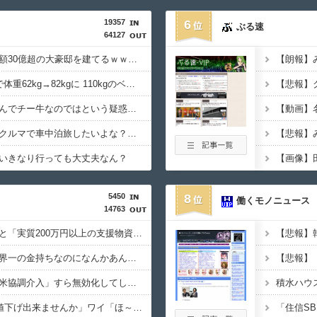
19357
6
ぶる速
64127
ちいかわ作者さん、総額30億超の大豪邸を建てるｗｗｗｗｗｗｗｗｗｗｗｗｗｗｗｗｗｗｗ
寺田心、週6ジム通いで体重62kg→82kgに 110kgのベンチプレス持ち上げる姿披露
【悲報】
みい山作者、みいちゃんでチー牛なのではという疑惑が生まれるｗｗｗｗｗｗｗ
【画像】こんな感じのクルマで車中泊旅したいよな？？？
【悲報】
いきなり行っても大丈夫なん？
5450
8
働くモノニュース
14763
【朗報】ヒカキンなんと「実質200万円以上の支援物資」を寄付してしまう
イーロン・マスク←世界一の金持ちなのになんかあんまり「羨ましい」と感じない理由
【悲報】
【悲報】日本円、「日米協調介入」すら無効化してしまうｗｗｗｗｗ
フリマ民「あと500円値下げ出来ませんか」ワイ「ほ～い購入ｗ」