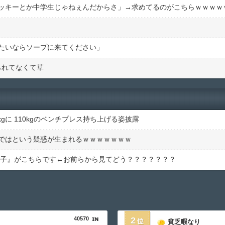
ッキーとか中学生じゃねぇんだからさ」→求めてるのがこちらｗｗｗｗ
く
たいならソープに来てください」
られてなくて草
kgに 110kgのベンチプレス持ち上げる姿披露
ではという疑惑が生まれるｗｗｗｗｗｗｗ
代女子』がこちらです←お前らから見てどう？？？？？？？
40570
2
貧乏暇なり