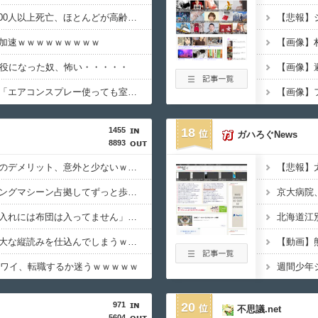
ドイツ、熱中症で10,000人以上死亡、ほとんどが高齢者で若者は元気・・・
加速ｗｗｗｗｗｗｗｗｗ
懲役になった奴、怖い・・・・・
【画像】
【動画】エアコン業者「エアコンスプレー使っても室内に風を送り込んでるファンは汚いままですよ」331.5万バズ
【画像】
1455
18
ガハろぐNews
8893
【衝撃】左ハンドル車のデメリット、意外と少ないｗｗｗｗｗ
【衝撃】ジムのランニングマシーン占拠してずっと歩いてる男の正体←これｗｗｗｗｗ
【衝撃】旅館「この押入れには布団は入ってません」←これｗｗｗｗｗ(※画像あり)
【衝撃】新聞さん、壮大な縦読みを仕込んでしまうｗｗｗｗｗ(※画像あり)
【動画】
目のワイ、転職するか迷うｗｗｗｗｗ
971
20
不思議.net
5604