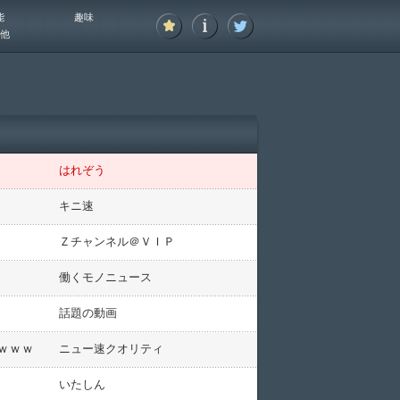
能
趣味
他
はれぞう
キニ速
Ｚチャンネル＠ＶＩＰ
働くモノニュース
話題の動画
ｗｗｗ
ニュー速クオリティ
いたしん