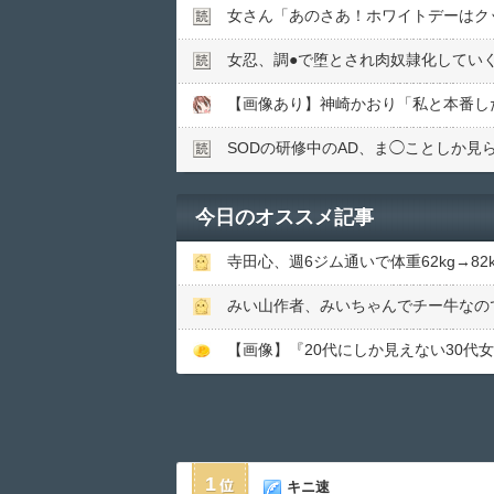
女さん「あのさあ！ホワイトデーはク
女忍、調●︎で堕とされ肉奴隷化してい
【画像あり】神崎かおり「私と本番し
SODの研修中のAD、ま◯ことしか見
今日のオススメ記事
寺田心、週6ジム通いで体重62kg→82
みい山作者、みいちゃんでチー牛なの
【画像】『20代にしか見えない30
1
キニ速