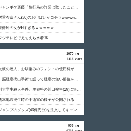
【悲報】ジャンポケ斎藤「性行為の許諾は取ったことありません」
【画像】村重杏奈さん(30)のお〇ぱいがコチラwwwwwwwwwwww
避難所の女がHすぎるｗｗｗｗｗ
フジテレビでえちえち水着JK…
1070
6115
【悲報】太鼓の達人、お馴染みのフォントの使用料が年間6万から年間320万になったので変更に
京大病院、脳腫瘍摘出手術で誤って腫瘍の無い部位を摘出 脳幹など損傷受け植物状態に
北海道江別大学生殺人事件、主犯格の川口被告(19)に無期懲役の判決
熊本地震発生時の手術室の様子が公開される
週間少年ジャンプのグッズ(43億円分)を注文してキャンセルした32歳女が逮捕
936
9736