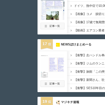
【画像】コメ 損切り
【画像】17歳で無期
17
NEWSぽけまとめーる
【衝撃】SES10年
19
マジキチ速報