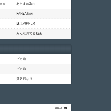
ｗｗ
あらまめ2ch
FANZA動画
妹はVIPPER
みんな見てる動画
ピカ速
ピカ速
貧乏暇なり
38317