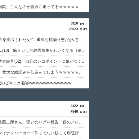
【画像】福岡、こんなのが普通に走ってるｗｗｗｗｗｗｗｗｗｗｗｗｗｗｗｗ
3110
25023
誤って脳幹を摘出された女性､重篤な植物状態だが､意識は正常で何かを思考していると判明
寺田心さん(18)、筋トレした結果無事かわいくなる（※画像あり）
【画像】佐倉綾音(32)、自分のシコポイントに気がつくｗｗｗｗｗｗｗｗｗｗ
新聞さん、壮大な縦読みを仕込んでしまうｗｗｗｗｗｗｗ
5歳のビキニ水着姿wwwwwwwwwwwwwww
2422
7548
【困惑】佐藤二朗さん、妻とのハグを報告「僕のノロケ砲をお見舞いする」・・・・・・・・・
【悲報】マイナンバーカード作ってない奴って病院行くときどうすんの・・・・・・・・・