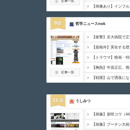
9
哲学ニュースnwk
11
うしみつ
【画像】柴咲コウ（4