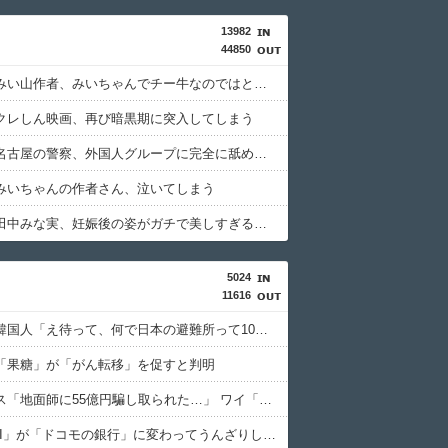
13982
44850
【朗報】みい山作者、みいちゃんでチー牛なのではという疑惑が生まれるwwwwwww
クレしん映画、再び暗黒期に突入してしまう
【動画】名古屋の警察、外国人グループに完全に舐められる
みいちゃんの作者さん、泣いてしまう
【画像】田中みな実、妊娠後の姿がガチで美しすぎる件wwwwww
5024
11616
【悲報】韓国人「え待って、何で日本の避難所って10年前と同レベルなの(ドン引き
「果糖」が「がん転移」を促すと判明
積水ハウス「地面師に55億円騙し取られた…」 ワイ「はえーかわいそう…会社滅茶苦茶やろなぁ」
「住信SBI」が「ドコモの銀行」に変わってうんざりしてるやつｗｗｗｗｗｗｗ