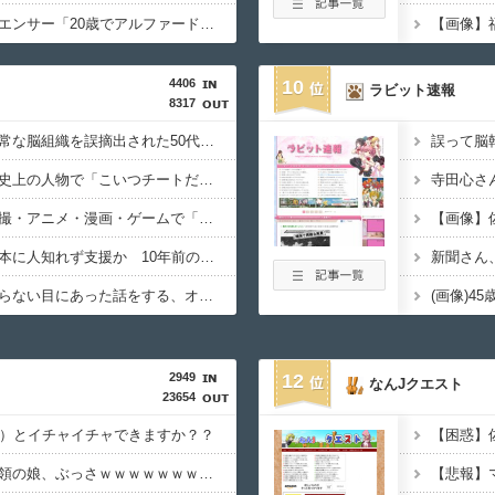
【画像あり】インフルエンサー「20歳でアルファード一括で買えちゃう私って素敵」
4406
10
ラビット速報
8317
【衝撃】京大病院で正常な脳組織を誤摘出された50代女性、手足も動かせず自発呼吸もできない重篤状態に…「意識はある」
【規格外】実在する歴史上の人物で「こいつチートだろ…」と思った奴あげてけ
【トラウマ】映画・特撮・アニメ・漫画・ゲームで「主人公がガチで敗北した回」と聞いて真っ先に思い浮かぶのは？
【胸熱】中居正広、熊本に人知れず支援か 10年前の震災では3度現地入り「誰にも知られなくて良い」
【戦慄】山で洒落にならない目にあった話をする、オカルト系で
(画像)4
2949
12
なんJクエスト
23654
4）とイチャイチャできますか？？
【画像】プーチン大統領の娘、ぶっさｗｗｗｗｗｗｗｗｗｗｗｗｗ