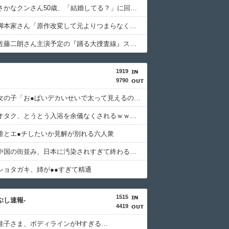
【衝撃】さかなクンさん50歳、「結婚してる？」に回答ｗｗｗｗｗｗｗｗｗｗ
【困惑】脚本家さん「原作改変して元よりつまらなくしたろ！」←何がしたいの？ｗｗｗｗｗｗｗｗｗｗ
【悲報】佐藤二朗さん主演予定の『踊る大捜査線』スピンオフ、ガチで撮影中止が正式決定・・・・・・・・・
1919
9790
【画像】女の子「お●ぱいデカいせいで太って見えるのまじだるい????」
【速報】オタク、とうとう入浴を余儀なくされるｗｗｗｗｗｗｗ
誰とエ●チしたいか見解が別れる六人衆
【悲報】中国の街並み、日本に汚染されすぎて終わる・・・
ショタガキ、姉が●●すぎて精通
1515
つぶし速報-
4419
佳子さま、ボディラインがHすぎる…