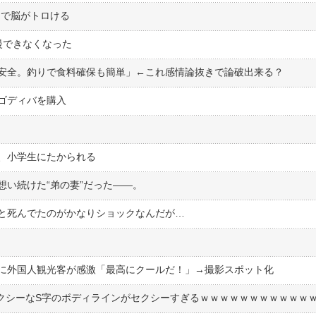
リで脳がトロける
慢できなくなった
安全。釣りで食料確保も簡単」←これ感情論抜きで論破出来る？
ゴディバを購入
、小学生にたかられる
想い続けた“弟の妻”だった――。
と死んでたのがかなりショックなんだが…
に外国人観光客が感激「最高にクールだ！」→撮影スポット化
セクシーなS字のボディラインがセクシーすぎるｗｗｗｗｗｗｗｗｗｗｗ