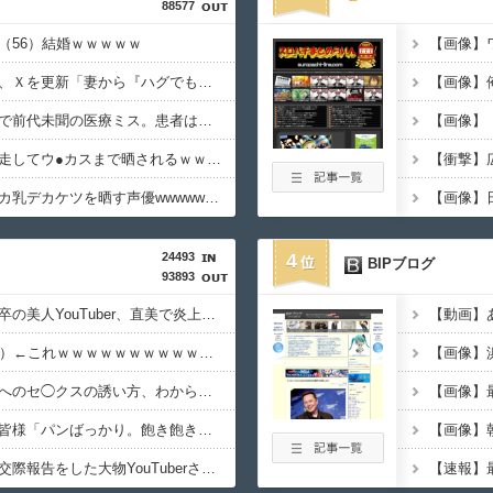
88577
（56）結婚ｗｗｗｗｗ
【悲報】佐藤二朗さん、Ｘを更新「妻から『ハグでもしてみっか』と言われました」ｗｗｗｗｗｗｗｗｗｗ
京大病院、脳腫瘍手術で前代未聞の医療ミス。患者は植物状態に...
【画像】坂口杏里、逃走してウ●カスまで晒されるｗｗｗｗｗ
【画像】作り上げたデカ乳デカケツを晒す声優wwwwwwww
24493
4
BIPブログ
93893
【悲報】東科大医学部卒の美人YouTuber、直美で炎上・・・
【動画】
幽☆遊☆白書（全19巻）←これｗｗｗｗｗｗｗｗｗｗｗｗｗｗ
【画像】
【悲報】久しぶりの嫁へのセ◯クスの誘い方、わからない・・・
【悲報】熊本避難所の皆様「パンばっかり。飽き飽きしてる」
【悲報】とんでもない交際報告をした大物YouTuberさん、破局を発表????
【速報】