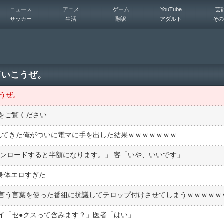
ニュース
アニメ
ゲーム
YouTube
芸
サッカー
生活
翻訳
アダルト
その
ていこうぜ。
うぜ。
をご覧ください
れてきた俺がついに電マに手を出した結果ｗｗｗｗｗｗｗ
ウンロードすると半額になります。」 客「いや、いいです」
た身体エロすぎた
言う言葉を使った番組に抗議してテロップ付けさせてしまうｗｗｗｗｗ
イ「セ●クスって含みます？」医者「はい」