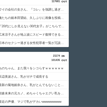
117681
【画像】ワイの会社の女さん、『コレ』を強調し過ぎて完全にあたしこ枠を狙ってるんだがw w w w w w w w w w w w
【画像】俺たちの姫本田望結、久しぶりに画像を投稿した結果→やっぱりワイらの姫だったw w w w w w w w w w
【画像】『20代にしか見えない30代女子』がこちらです←お前らから見てどう？？？？？？？
【衝撃】広末涼子さんが地上波にスピード復帰できる理由←コレ、誰にも分からない模様w w w w w w w w
【画像】日本のセクシー過ぎる女性犯罪者一覧が冗談抜きにレベル高過ぎる件w w w w w w w w w
21174
101435
あのちゃん、また我々をシコらすｗｗｗｗｗｗ
浜辺美波さん、乳がガチで成長する
【画像】最新の菊地姫奈さん、乳がとんでもないことになる
【画像】朝倉未来の元カノ、めちゃくちゃエグい乳を持つ
最近の声優、マジで乳がデカいwwwwwwwww