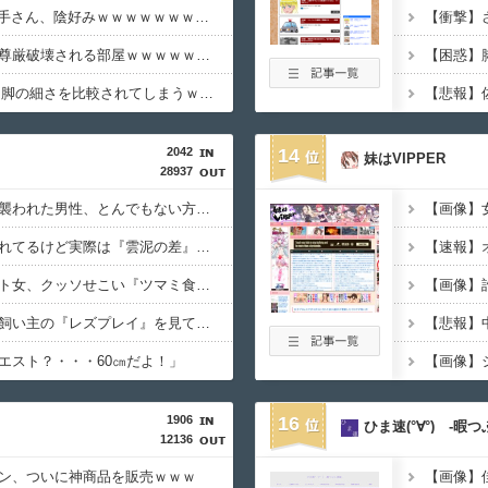
【画像】JRAの女性騎手さん、陰好みｗｗｗｗｗｗｗｗｗｗｗｗｗｗ
採精室とかいう男性の尊厳破壊される部屋ｗｗｗｗｗｗｗｗｗｗｗｗ
ディズニーJK、友達と脚の細さを比較されてしまうｗｗｗｗｗｗｗｗｗ （※画像あり）
2042
14
妹はVIPPER
28937
【動画】野犬の群れに襲われた男性、とんでもない方法で制圧するｗｗｗｗｗｗｗ
★★同格のように語られてるけど実際は『雲泥の差』があるものと言えば？
【動画】ピザ屋のバイト女、クッソせこい『ツマミ食い』をして炎上
【画像】
【悲報】イッヌさん、飼い主の『レズプレイ』を見てドン引き・・・
エスト？・・・60㎝だよ！」
【画像】
1906
16
ひま速(°∀°) -暇
12136
ン、ついに神商品を販売ｗｗｗ
【画像】