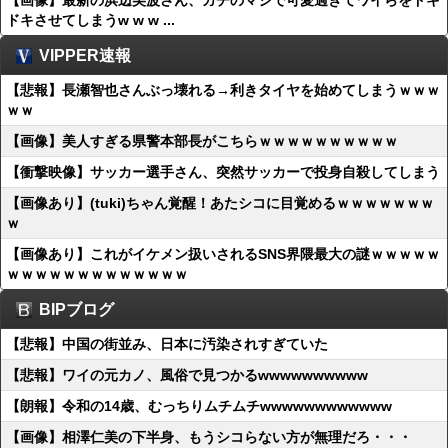
【画像】最新の浜辺美波さん、ガチのマジで可愛過ぎてワイらをドキ
ドキさせてしまうw w w ...
VIPPER速報
【悲報】長瀬智也さんぶっ壊れる→利きタイヤを始めてしまうｗｗｗ
ｗｗ
【画像】美人すぎる県警本部長がこちらｗｗｗｗｗｗｗｗｗｗ
【衝撃映像】サッカー選手さん、突然サッカーで投身自殺してしまう
【画像あり】(tuki)ちゃん覚醒！あたシコに目覚めるｗｗｗｗｗｗｗ
ｗ
【画像あり】これがイケメン扱いされるSNS界隈最大の謎ｗｗｗｗｗ
ｗｗｗｗｗｗｗｗｗｗｗｗｗ
BIPブログ
【悲報】中国の街並み、日本に汚染されすぎていた
【悲報】ワイの元カノ、風俗で見つかるwwwwwwwwww
【朗報】令和の14歳、むっちりムチムチwwwwwwwwwwww
【画像】相澤仁美の下半身、もうシコらない方が無理だろ・・・