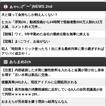
ぁゃιぃ(*ﾟーﾟ)NEWS 2nd
犬と猫って金持ちしか飼えんくない？
ヒカル「浮気OK」動画投稿から24時間で登録者数500万人割れ12万
人減、コメント約４万件...
【朗報】ワイ、5年半勤めた会社の最終出勤を無事に終える
【悲報】ま○こワイ、お金がない
犯人「時刻表トリック使ったろ！次に来る最終列車に乗り継ぎすれば
アリバイ成立や！」
あらまめ2ch
【注意】内部破損した水筒に酸性飲料を入れると金属が溶け出し身体
を壊す「古い水筒は新品に交換...
後藤真希(40)さん、現役アイドルに公開処刑される
【悲報】高市政権の消費税減税に反対している9人の自民党議員が全
て判明ｗｗｗｗｗｗ [85...
おまえらが完全版を嫌う理由っ結局なんなん