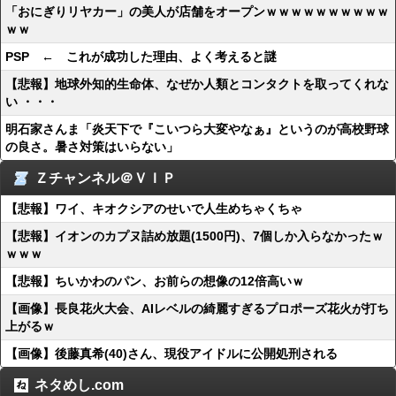
「おにぎりリヤカー」の美人が店舗をオープンｗｗｗｗｗｗｗｗｗｗ
ｗｗ
PSP ← これが成功した理由、よく考えると謎
【悲報】地球外知的生命体、なぜか人類とコンタクトを取ってくれな
い ・・・
明石家さんま「炎天下で『こいつら大変やなぁ』というのが高校野球
の良さ。暑さ対策はいらない」
Ｚチャンネル＠ＶＩＰ
【悲報】ワイ、キオクシアのせいで人生めちゃくちゃ
【悲報】イオンのカプヌ詰め放題(1500円)、7個しか入らなかったｗ
ｗｗｗ
【悲報】ちいかわのパン、お前らの想像の12倍高いｗ
【画像】長良花火大会、AIレベルの綺麗すぎるプロポーズ花火が打ち
上がるｗ
【画像】後藤真希(40)さん、現役アイドルに公開処刑される
ネタめし.com