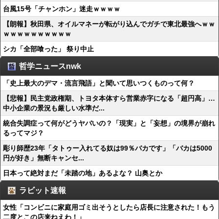
台風15号「チャンホン」迷走ｗｗｗｗ
【朗報】秋田県、オイルマネーが転がり込んでガチで東北最強へｗｗ
ｗｗｗｗｗｗｗｗｗｗ
シカ「全部喰った」 祭り中止
哲学ニュースnwk
「史上最大のデマ・流言飛語」と聞いて思いつくものって何？
【悲報】民主党政権期、トヨタ本体すら営業赤字になる「超円高」…
中小企業の景況も厳しい水準だ...
統合失調症って何がどうヤバいの？「現実」と「妄想」の境界が崩れ
るってマジ？
彫り師歴23年「タトゥー入れてる奴は99％バカです」「バカは5000
円が好き」無断キャンセ...
日本って絶対まだ「未踏の地」あるよな？ 山奥とか
ラビット速報
女性「コンビニに家庭用ゴミ出そうとしたら店長に注意された！もう
二度とこの店来ねえわ！」