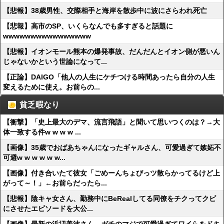
【悲報】38歳男性、交際相手と海岸を散歩中に波にさらわれ死亡
【悲報】高市のSP、いくらなんでも多すぎると話題に
wwwwwwwwwwwwwwww
【悲報】イオンモール熊本の爆発事故、だんだんとイオン側が悪いん
じゃないかという世論になって...
【正論】DAIGO「他人の人生にケチつける時間あったら自分の人生
変えるために使え。お前らの...
貧乏暇なり
【衝撃】「史上最大のデマ、流言飛語」と聞いて思いつくのは？→大
体一致する件w w w w ...
【画像】35歳でおばあちゃんになったギャルさん、可愛過ぎて嫉妬不
可避w w w w w w...
【画像】付き合いたて彼女「ごめーんちょびっツ散らかってるけど上
がって～！」←お前らだったら...
【悲報】陰キャ女さん、勤務中にBeRealしてる同僚をチクってクビ
にさせたエピソードを大公...