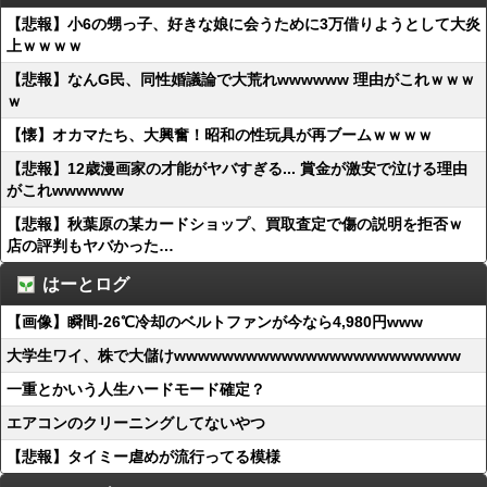
【悲報】小6の甥っ子、好きな娘に会うために3万借りようとして大炎
上ｗｗｗｗ
【悲報】なんG民、同性婚議論で大荒れwwwwww 理由がこれｗｗｗ
ｗ
【懐】オカマたち、大興奮！昭和の性玩具が再ブームｗｗｗｗ
【悲報】12歳漫画家の才能がヤバすぎる... 賞金が激安で泣ける理由
がこれwwwwww
【悲報】秋葉原の某カードショップ、買取査定で傷の説明を拒否ｗ
店の評判もヤバかった…
はーとログ
【画像】瞬間-26℃冷却のベルトファンが今なら4,980円www
大学生ワイ、株で大儲けwwwwwwwwwwwwwwwwwwwwwwww
一重とかいう人生ハードモード確定？
エアコンのクリーニングしてないやつ
【悲報】タイミー虐めが流行ってる模様