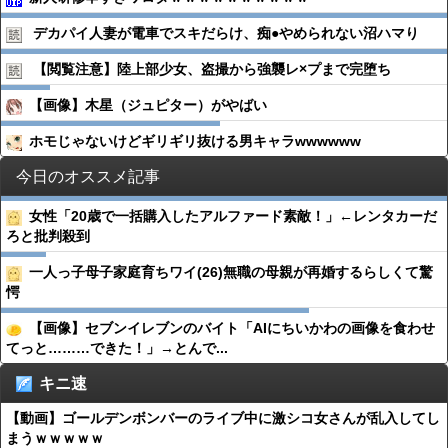
デカパイ人妻が電車でスキだらけ、痴●︎やめられない沼ハマり
【閲覧注意】陸上部少女、盗撮から強襲レ×プまで完堕ち
【画像】木星（ジュピター）がやばい
ホモじゃないけどギリギリ抜ける男キャラwwwwww
今日のオススメ記事
女性「20歳で一括購入したアルファード素敵！」←レンタカーだ
ろと批判殺到
一人っ子母子家庭育ちワイ(26)無職の母親が再婚するらしくて驚
愕
【画像】セブンイレブンのバイト「AIにちいかわの画像を食わせ
てっと………できた！」→とんで...
キニ速
【動画】ゴールデンボンバーのライブ中に激シコ女さんが乱入してし
まうｗｗｗｗｗ