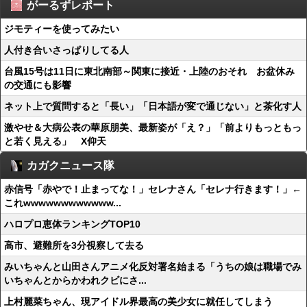
がーるずレポート
ジモティーを使ってみたい
人付き合いさっぱりしてる人
台風15号は11日に東北南部～関東に接近・上陸のおそれ お盆休み
の交通にも影響
ネット上で質問すると「長い」「日本語が変で通じない」と茶化す人
激やせ＆大病公表の華原朋美、最新姿が「え？」「前よりもっともっ
と若く見える」 X仰天
カガクニュース隊
赤信号「赤やで！止まってな！」セレナさん「セレナ行きます！」←
これwwwwwwwwwwww...
ハロプロ恵体ランキングTOP10
高市、避難所を3分視察して去る
みいちゃんと山田さんアニメ化反対署名始まる「うちの娘は職場でみ
いちゃんとからかわれクビにさ...
上村麗菜ちゃん、現アイドル界最高の美少女に就任してしまう