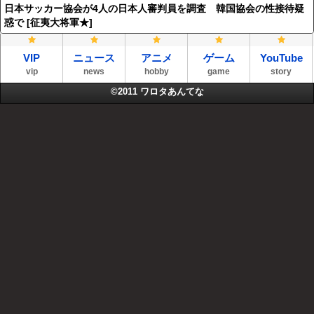
日本サッカー協会が4人の日本人審判員を調査 韓国協会の性接待疑
惑で [征夷大将軍★]
VIP
ニュース
アニメ
ゲーム
YouTube
vip
news
hobby
game
story
©2011
ワロタあんてな