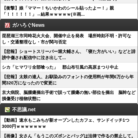
【衝撃】娘「ママー！ちいかわのシール貼ったよー！」親
「！！！！！！」→結果ｗｗｗｗｗ(※画...
ガハろぐNews
琵琶湖三市同時花火大会、開催中止を発表 場所時刻不明・許可な
し・交通整理なし・市が関与否定
【悲報】ショートスリーパー堀大輔さん、「寝た方がいい」などと誹
謗中傷され配信中に泣き出して...
シカ「ヒマワリ全部喰った」 郡山布引風の高原まつり中止
【悲報】太鼓の達人、お馴染みのフォントの使用料が年間6万から年
間320万になったので変更に
京大病院、脳腫瘍摘出手術で誤って腫瘍の無い部位を摘出 脳幹など
損傷受け植物状態に
不思議.net
【動画】速水もこみちが新オープンしたカフェ、サンドイッチ1つ
3000円ｗｗｗｗｗｗｗ
【画像】女さん「もうこのズボンとバッグは法律で作るの禁止して。