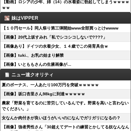
【動画】ロシアの少年、姉（14）の水着姿に勃起してしまうｗｗｗｗ
ｗｗ
妹はVIPPER
【１０円セール】同人祭り第三弾開始www全部買っとけwwww
【画像】20代上坂すみれ「私でシコシコしないで????」
【画像あり】ドイツの水着少女、１４歳でこの発育具合ｗ
【画像】tuki.、お乳の始まり解禁
【画像】いとももさんの生腋画像が…
ニュー速クオリティ
夏のボーナス、一人あたり100万円を突破ｗｗｗｗｗ
【画像】坂口杏里さん98kgに到達ｗｗｗｗｗ
農家「野菜を育てるのに苦労しているんです。野菜を高いと言わない
でください。」
女なんか肉付きが良いほうがいいのになんでガリガリになるの？
【画像】強者男性さん「30超えてデートの練習とかしてる奴なんなん