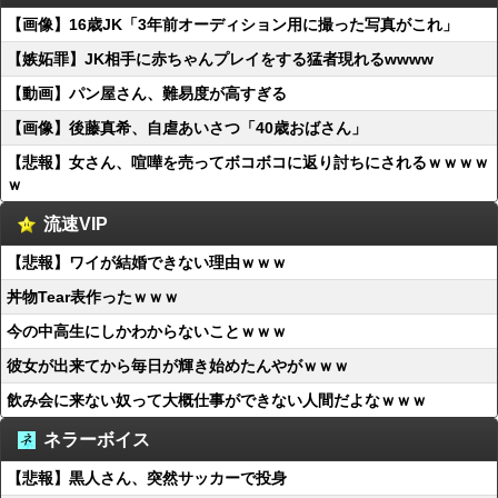
【画像】16歳JK「3年前オーディション用に撮った写真がこれ」
【嫉妬罪】JK相手に赤ちゃんプレイをする猛者現れるwwww
【動画】パン屋さん、難易度が高すぎる
【画像】後藤真希、自虐あいさつ「40歳おばさん」
【悲報】女さん、喧嘩を売ってボコボコに返り討ちにされるｗｗｗｗ
ｗ
流速VIP
【悲報】ワイが結婚できない理由ｗｗｗ
丼物Tear表作ったｗｗｗ
今の中高生にしかわからないことｗｗｗ
彼女が出来てから毎日が輝き始めたんやがｗｗｗ
飲み会に来ない奴って大概仕事ができない人間だよなｗｗｗ
ネラーボイス
【悲報】黒人さん、突然サッカーで投身