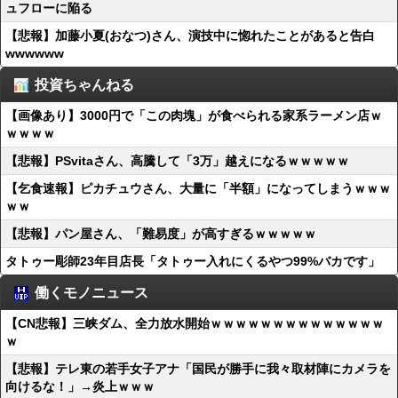
ュフローに陥る
【悲報】加藤小夏(おなつ)さん、演技中に惚れたことがあると告白
wwwwww
投資ちゃんねる
【画像あり】3000円で「この肉塊」が食べられる家系ラーメン店ｗ
ｗｗｗｗ
【悲報】PSvitaさん、高騰して「3万」越えになるｗｗｗｗｗ
【乞食速報】ピカチュウさん、大量に「半額」になってしまうｗｗｗ
ｗｗ
【悲報】パン屋さん、「難易度」が高すぎるｗｗｗｗｗ
タトゥー彫師23年目店長「タトゥー入れにくるやつ99%バカです」
働くモノニュース
【CN悲報】三峡ダム、全力放水開始ｗｗｗｗｗｗｗｗｗｗｗｗｗｗ
ｗ
【悲報】テレ東の若手女子アナ「国民が勝手に我々取材陣にカメラを
向けるな！」→炎上ｗｗｗ