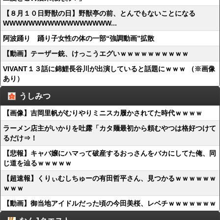
【８月１０日野獣の日】野獣亭の前、とんでもないことになる
WWWWWWWWWWWWWWWWW...
阿波踊り 踊り子女性の体の一部“強調動画”拡散
【動画】テーザー銃、けっこうエグいｗｗｗｗｗｗｗｗｗｗ
VIVANT１３話に錦鯉長谷川が出演していると話題にｗｗｗ （※画像
あり）
うしみつ
【画像】吉岡里帆がむりやりミニスカ履かされてた時代ｗｗｗｗ
ラーメン店主がいかりを吐露「カタ麺最初から頼むやつは格好つけて
るだけ⇒！
【悲報】キャバ嬢にハマって破産するおっさんをバカにしてた俺、同
じ道を辿るｗｗｗｗｗ
【超速報】くりぃむしちゅーの有田哲平さん、見つかるｗｗｗｗｗｗ
ｗｗｗ
【動画】御当地アイドルだった頃の今田美桜、レベチｗｗｗｗｗｗｗ