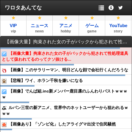
ワロタあんてな
VIP
ニュース
アニメ
ゲーム
YouTube
vip
news
hobby
game
story
【画像大量】拘束された女の子がバックから犯されて性処理道具として扱われてるのってクソ抜けるよな
【画像大量】拘束された女の子がバックから犯されて性処理道具
として扱われてるのってクソ抜ける...
【画像】このサラリーマン、明日どんな顔で会社行くんだろうな
【悲報】ワイ、ホラン千秋を嫌いになる
【画像】でんぱ組.inc新メンバー鹿目凛のふんわりバストｗｗｗ
ｗ
ルパン三世の新アニメ、世界中のネットユーザーから狙われるｗ
ｗｗ
【画像あり】「ゾンビ化」したアライグマ出没で住民騒然