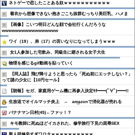
ネトゲーで恋したことある奴ｗｗｗｗｗｗｗｗｗｗｗ
着衣から想像できない抱きごこち抜群むっちり美巨乳、ハメま
【画像】こいつ明日どんな顔で会社行くんだろうな
wwwwwwwwwwwwwwwww
ワイ（19）、弟（17）の言いなりになってしまうｗｗｗ
女1人参加した宅飲み、同級生に廻される女子大生
物理を感じるgif動画を貼っていく
【同人誌】飛び降りようと思ったら「死ぬ前にエッチしない？」
って謎の少女に【10円セール】
【朗報】セガ、家庭用ゲーム機に再参入決定ｷﾀ━━(ﾟ∀ﾟ)━━!!
生放送でオイルマッチ炎上 → am͜a͉zonで消化器が売れる
バナナマン日村(45)←ファッ！？
キモ教師に死ぬほどイカされた、修学旅行下見の屈辱SEX
新人研修辛すぎワロタｗｗｗｗｗｗｗｗｗｗ