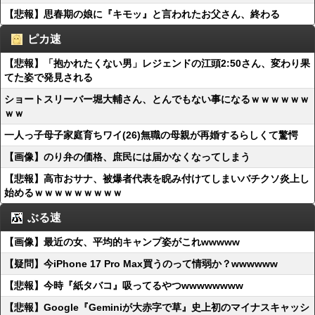
【悲報】思春期の娘に『キモッ』と言われたお父さん、終わる
ピカ速
【悲報】「抱かれたくない男」レジェンドの江頭2:50さん、変わり果
てた姿で発見される
ショートスリーバー堀大輔さん、とんでもない事になるｗｗｗｗｗｗ
ｗｗ
一人っ子母子家庭育ちワイ(26)無職の母親が再婚するらしくて驚愕
【画像】のり弁の価格、庶民には届かなくなってしまう
【悲報】高市おサナ、被爆者代表を睨み付けてしまいバチクソ炎上し
始めるｗｗｗｗｗｗｗｗｗ
ぶる速
【画像】最近の女、平均的キャンプ姿がこれwwwww
【疑問】今iPhone 17 Pro Max買うのって情弱か？wwwwww
【悲報】今時『紙タバコ』吸ってるやつwwwwwwww
【悲報】Google『Geminiが大赤字で草』史上初のマイナスキャッシ