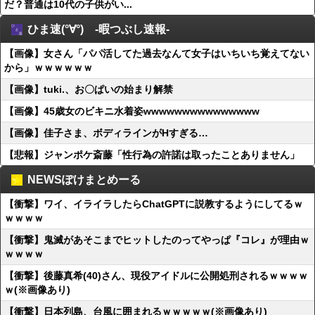
だ？普通は10代の子供がい...
ひま速(°∀°) -暇つぶし速報-
【画像】女さん「パパ活してた過去なんて女子はいちいち覚えてない
から」ｗｗｗｗｗｗ
【画像】tuki.、お〇ぱいの始まり解禁
【画像】45歳女のビキニ水着姿wwwwwwwwwwwwwww
【画像】佳子さま、ボディラインがHすぎる…
【悲報】ジャンポケ斎藤「性行為の許諾は取ったことありません」
NEWSぽけまとめーる
【衝撃】ワイ、イライラしたらChatGPTに説教するようにしてるｗ
ｗｗｗｗ
【衝撃】鬼滅があそこまでヒットしたのってやっぱ『コレ』が理由ｗ
ｗｗｗｗ
【衝撃】後藤真希(40)さん、現役アイドルに公開処刑されるｗｗｗｗ
ｗ(※画像あり)
【衝撃】日本列島、台風に囲まれるｗｗｗｗｗ(※画像あり)