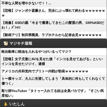
不幸な人間を増やさないで！！...
【悲報】ジャンポケ斎藤さん、完全にぶっ壊れて終わるｗｗｗｗｗｗ
ｗ
【画像】ASDの親「今まで遭遇してきたこの髪質の男、100%ASDだ
わ！」ﾊﾟｼｬ!!
【動画アリ】秋田県職員、ラブホテルから記者会見ｗｗｗｗｗｗｗ
マジキチ速報
軽自動車に軽油を入れるやつがいるってマジ？
【悲報】女子児童にAVを見せた後「インコを見せてあげる」といい
インコを見せたジジイ、逮捕
アメリカの共和党内でブリトー内戦が勃発ｗｗｗｗｗｗｗ
トー横キッズ、大人に失望してしまう「具体的に何もしてくれなくて
傷つく」
彫り師YouTuber「タトゥー入れてる奴は全員バカです」「すごい民
度低い」
いたしん