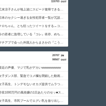
115703
【衝撃】広末涼子さんが地上波にスピード復帰できる理由←コレ、誰にも分からない模様w w w w w w w w
【画像】日本のセクシー過ぎる女性犯罪者一覧が冗談抜きにレベル高過ぎる件w w w w w w w w w
【衝撃】クロちゃん、とち狂ったツイートをする←コレ言うほどおかしいか？？？？？？
【緊急】今の若者に急増している『コレ』依存、めちゃくちゃ深刻な模様w w w w w w w w w w
【驚愕】マチアプで会った外国人からまさかの『こう』言われたんやがこれワイ詰みか？？？？？？？
20707
99567
最近の声優、マジで乳がデカいwwwwwwwww
【悲報】女子ダンス部、緊急でコメ欄を閉鎖した動画がこれ・・・・・
【画像】女子高生、トンデモないオカズ提供でムラつかせてしまうwww
【悲報】月収1000万円の風俗嬢の1日あたりのセッ■ス回数がこちら
【画像】女子高生、市民プールでエグい乳を放り出してしまうwww