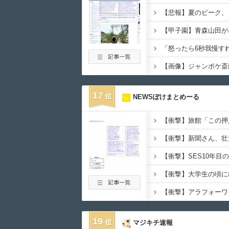
【悲報】夏のピーク、
17
NEWSぽけまとめーる
【衝撃】SES10年
19
マジキチ速報