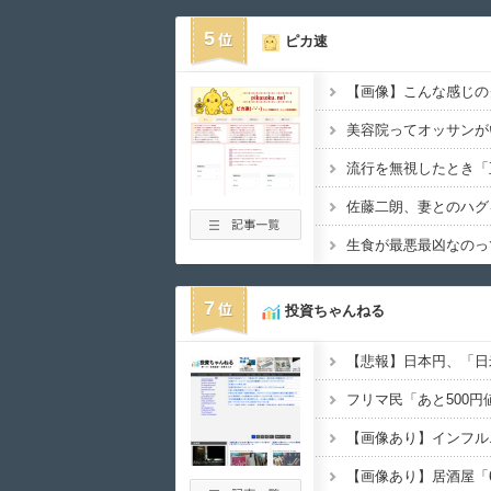
5
ピカ速
美容院ってオッサンが
生食が最悪最凶なのっ
7
投資ちゃんねる