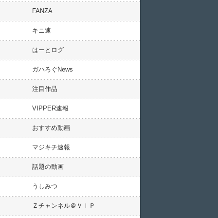
FANZA
キニ速
はーとログ
ガハろぐNews
注目作品
VIPPER速報
おすすめ動画
マジキチ速報
話題の動画
うしみつ
Ｚチャンネル＠ＶＩＰ