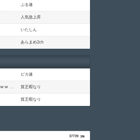
ぶる速
人気急上昇
いたしん
あらまめ2ch
ピカ速
【衝撃】若い女の子からする「甘い匂い」の正体、まさか分からないDTなんておらんよな？よな？w w w w w w w w w w w
貧乏暇なり
貧乏暇なり
37739