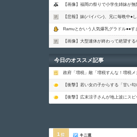
【画像】福岡の祭りで小学生姉妹が無
【悲報】妹(パイパン)、兄に毎晩中●
Ramuとかいう人気爆乳グラドル●●
【画像】大型連休が終わって絶望するﾊﾟ
今日のオススメ記事
政府「増税」敵「増税すんな！増税メ
【衝撃】広末涼子さんが地上波にスピード
1
キニ速