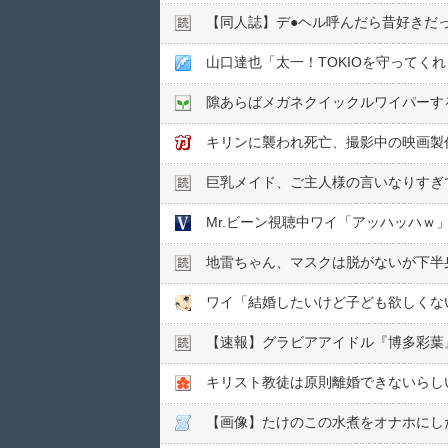
【同人誌】デ●︎ヘル呼んだら昔好きだ
山口達也「太一！TOKIOを守ってく
隙あらばメガネクイックルワイパーす
キリンに襲われ死亡、撮影中の映画製
巨乳メイド、ご主人様の言いなりすぎ
Mr.ビーン視聴中ワイ「アッハッハｗ
地雷ちゃん、マスクは脱がないが下半
ワイ「結婚したいけど子ども欲しくな
【速報】グラビアアイドル『博多彩葉
キリスト教徒は原則離婚できないらし
【画像】たけのこの水煮をオナホにし