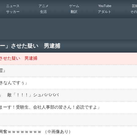
ニュース
アニメ
ゲーム
YouTube
芸
サッカー
生活
翻訳
アダルト
その
ー」させた疑い 男逮捕
させた疑い 男逮捕
霊』
好きなんですぅ」
」 敵「！！！」シュババババ
まーす！受験生、会社人事部の皆さん！必読ですよ」
興奮ｗｗｗｗｗｗｗｗ （※画像あり）