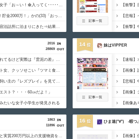
【画像】ボーイッシュ女子「お～い！傘入ってく･･････♡」←どうする！！
ぼく(35)「結婚しよう！貯金2000万！」かの(33)「おっけ！貯金は…」⇒結果ｗｗｗｗｗｗｗｗｗｗｗｗ
【画像あり】天理教の宿泊詰所に泊まりにきた⇒結果！！！
2016
14
妹はVIPPER
28869
★★同格のように語られてるけど実際は『雲泥の差』があるものと言えば？
【動画】ピザ屋のバイト女、クッソせこい『ツマミ食い』をして炎上
【画像】
【悲報】イッヌさん、飼い主の『レズプレイ』を見てドン引き・・・
エスト？・・・60㎝だよ！」
【画像】
みたいな女子小学生が発見される
【画像あ
1863
16
ひま速(°∀°) -暇
11896
【朗報】ヒカキンなんと実質200万円以上の支援物資を寄付してしまう・・・
【画像】