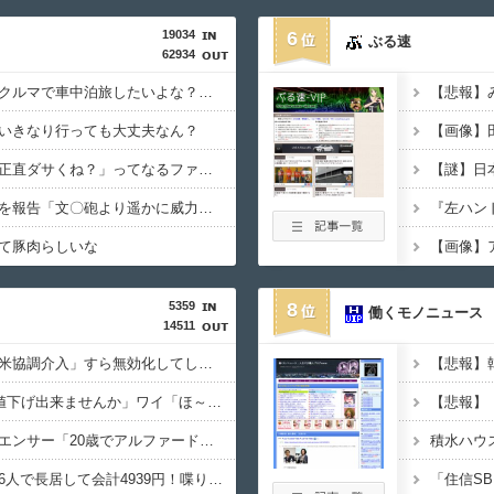
19034
6
ぶる速
62934
【画像】こんな感じのクルマで車中泊旅したいよな？？？
【悲報】
いきなり行っても大丈夫なん？
流行を無視したとき「正直ダサくね？」ってなるファッション上げてけ
佐藤二朗、妻とのハグを報告「文〇砲より遥かに威力は弱いが、僕のノロケ砲をお見舞いする」
て豚肉らしいな
5359
8
働くモノニュース
14511
【悲報】日本円、「日米協調介入」すら無効化してしまうｗｗｗｗｗ
フリマ民「あと500円値下げ出来ませんか」ワイ「ほ～い購入ｗ」
【悲報】
【画像あり】インフルエンサー「20歳でアルファード一括で買えちゃう私って素敵」
【画像あり】居酒屋「6人で長居して会計4939円！喋りたいだけなら公園に行ってくれ（怒」