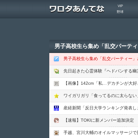
VIP
野球
男子高校生ら集め「乱交パーティ
男子高校生ら集め「乱交パーティー」
先日起きた心霊体験『ヘドバンする幽
【画像】142cm「私…デカチンが大
ワイガリガリ「食ってるのに太らない
産経新聞「反日大学ランキング発表し
【速報】TOKIに新メンバー追加決定
手越、宮川大輔のオイルマッサージで