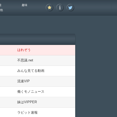
能
趣味
他
はれぞう
不思議.net
みんな見てる動画
流速VIP
働くモノニュース
妹はVIPPER
ラビット速報