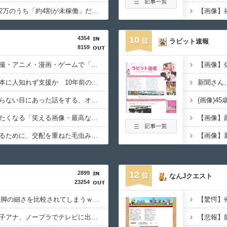
【悲報】NISA口座2052万のうち「約4割が未稼働」だったｗｗｗｗｗ
4354
10
ラビット速報
8159
【トラウマ】映画・特撮・アニメ・漫画・ゲームで「主人公がガチで敗北した回」と聞いて真っ先に思い浮かぶのは？
【胸熱】中居正広、熊本に人知れず支援か 10年前の震災では3度現地入り「誰にも知られなくて良い」
【戦慄】山で洒落にならない目にあった話をする、オカルト系で
(画像)4
【画像】思わず保存したくなる「笑える画像・最高な画像」貼っていけｗｗｗｗｗ
宮崎駿「心の穴を埋めるために、交配を重ねた毛虫みたいな小さな犬を連れてる人、本当に醜い」←これどう思う？
2899
12
なんJクエスト
23254
ディズニーJK、友達と脚の細さを比較されてしまうｗｗｗｗｗｗｗｗｗ （※画像あり）
報道ステーションの女子アナ、ノーブラでテレビに出てしまうｗｗ⇒（※画像あり）