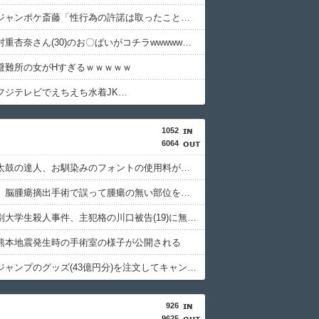
【悲報】ジャンポケ斎藤「性行為の許諾は取ったことありません」
【画像】村重杏奈さん(30)のお〇ぱいがコチラwwwwwwwwwwww
避難所の女がHすぎるｗｗｗｗｗ
フジテレビでえちえち水着JK…
1052
6064
【悲報】太鼓の達人、お馴染みのフォントの使用料が年間6万から年間320万になったので変更に
京大病院、脳腫瘍摘出手術で誤って腫瘍の無い部位を摘出 脳幹など損傷受け植物状態に
北海道江別大学生殺人事件、主犯格の川口被告(19)に無期懲役の判決
熊本地震発生時の手術室の様子が公開される
週間少年ジャンプのグッズ(43億円分)を注文してキャンセルした32歳女が逮捕
926
9625