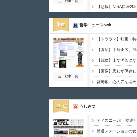
9
哲学ニュースnwk
11
うしみつ