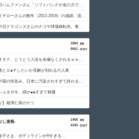
【衝撃】日ハムファンさん「ソフトバンクが金の力で強過ぎるからパ5球団ファンはdocomoかauにして資金源を断て！」ｗｗｗｗｗｗｗｗｗｗ
【悲報】イチローさんの晩年（2011-2019）の成績、流石に擁護できないｗｗｗｗｗｗｗｗｗｗ
【衝撃】中日ドラゴンズさんのナゴヤ球場移転先、東海3県の22自治体が一次選定を通過ｗｗｗｗｗｗｗｗｗｗ
1884
9561
【速報】オタク、とうとう入浴を余儀なくされるｗｗｗｗｗｗｗ
誰とエ●チしたいか見解が別れる六人衆
【悲報】中国の街並み、日本に汚染されすぎて終わる・・・
ショタガキ、姉が●●すぎて精通
り】相澤仁美のケツ
1466
つぶし速報-
4345
佳子さま、ボディラインがHすぎる…