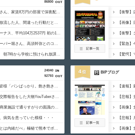
86800
【悲報】ゲーム配信者さん、家賃8万円の部屋で深夜配信→管理会社から厳重注意されてお気持ち表明ｗｗｗ
ウミガメの赤ちゃんを放流した人、間違った行動だと言われてしまう
【過去最高額】夏のボーナス、平均104万2537円 初の100万円超
【動画】ショートスリーパー堀さん、高須幹弥とのコラボでキレ過ぎてる動画がヤバいｗｗｗｗｗ
【悲報】いまの小学生 朝7時から学校に預けられ放課後も夜遅くまで学童に預けられる生活をしていたwwwwwwwwwwwwww
24040
4
BIPブログ
92793
【悲報】熊本避難所の皆様「パンばっかり。飽き飽きしてる」
【速報】
【悲報】とんでもない交際報告をした大物YouTuberさん、破局を発表????
【恐怖】22歳女さん、商業施設で通りすがりの面識の無いJCにラリアットして逮捕されてしまう・・・
、病気を患っていた模様・・・
中居正広「俺が来たことは内緒だべ」極秘で熊本でボランティアをしていた・・・