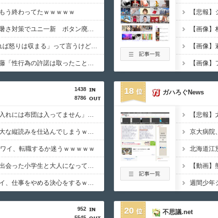
もう終わってたｗｗｗｗｗ
【甲子園】青森山田が暑さ対策でユニ一新 ボタン廃止でTシャツ素材ｗｗｗ
「怒ったら6秒我慢すれば怒りは収まる」って言うけど・・・
【画像】
【画像】ジャンポケ斎藤「性行為の許諾は取ったことありません」
【画像】
1438
18
ガハろぐNews
8786
【衝撃】旅館「この押入れには布団は入ってません」←これｗｗｗｗｗ(※画像あり)
【衝撃】新聞さん、壮大な縦読みを仕込んでしまうｗｗｗｗｗ(※画像あり)
目のワイ、転職するか迷うｗｗｗｗｗ
【衝撃】大学生の頃に出会った小学生と大人になってから再会し結婚した男、めちゃくちゃ叩かれてしまうｗｗｗｗｗ(※画像あり)
【動画】
【衝撃】アラフォーワイ、仕事をやめる決心をするｗｗｗｗｗ
952
20
不思議.net
5545