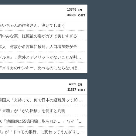
13748
44330
みいちゃんの作者さん、泣いてしまう
【画像】田中みな実、妊娠後の姿がガチで美しすぎる件wwwwww
【謎】日本人、何故か名古屋に殺到。人口増加数が全国一位に
『左ハンドル車』←意外とデメリットがないことが判明wwwwwww
【画像】アメリカのヤンキー、比べものにならないほど怖すぎる・・・
4939
11517
【悲報】韓国人「え待って、何で日本の避難所って10年前と同レベルなの(ドン引き
「果糖」が「がん転移」を促すと判明
積水ハウス「地面師に55億円騙し取られた…」 ワイ「はえーかわいそう…会社滅茶苦茶やろなぁ」
「住信SBI」が「ドコモの銀行」に変わってうんざりしてるやつｗｗｗｗｗｗｗ