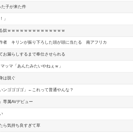
った子が来た件
れ！」
る奴ｗｗｗｗｗｗｗｗｗｗｗｗｗｗ
作者 キリンが振り下ろした頭が頭に当たる 南アフリカ
てお漏らしするまで奉仕させられる
」マッマ「あんたみたいやねぇｗ」
身は脱ぐ
いンゴゴゴゴ」←これって普通やんな？
』専属AVデビュー
い
たら気持ち良すぎて草