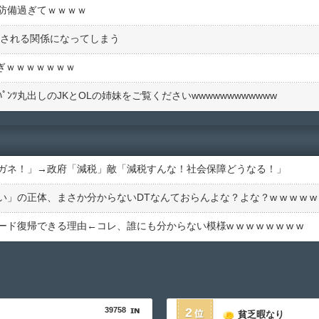
防備過ぎてｗｗｗｗ
︎しされる関係になってしまう
すぎｗｗｗｗｗｗｗ
ﾝﾂ丸出しのJKとOLの姉妹をご覧くださいwwwwwwwwwwww
ガネ！」→政府「減税」敵「減税すんな！社会保障どうなる！」
復帰できる理由←コレ、誰にも分からない模様w w w w w w w w
39758
2
貧乏暇なり