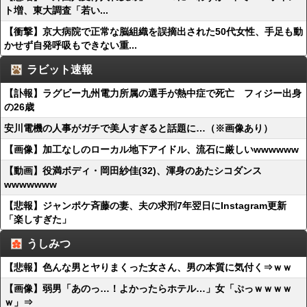
ト増、東大調査「若い...
【衝撃】京大病院で正常な脳組織を誤摘出された50代女性、手足も動
かせず自発呼吸もできない重...
ラビット速報
【訃報】ラグビー九州電力所属の選手が熱中症で死亡 フィジー出身
の26歳
安川電機の人事がガチで美人すぎると話題に…（※画像あり）
【画像】加工なしのローカル地下アイドル、流石に厳しいwwwwww
【動画】役満ボディ・岡田紗佳(32)、渾身のあたシコダンス
wwwwwww
【悲報】ジャンポケ斉藤の妻、夫の求刑7年翌日にInstagram更新
「楽しすぎた」
うしみつ
【悲報】色んな男とヤりまくった女さん、男の本質に気付く⇒ｗｗ
【画像】弱男「あのっ…！よかったらホテル…」女「ぷっｗｗｗｗ
ｗ」⇒