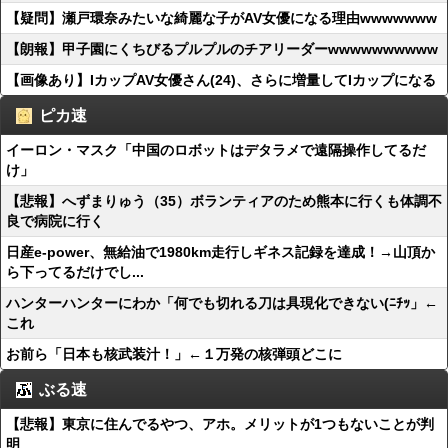
【疑問】瀬戸環奈みたいな綺麗な子がAV女優になる理由wwwwwww
【朗報】甲子園にくちびるプルプルのチアリーダーwwwwwwwwww
【画像あり】IカップAV女優さん(24)、さらに増量してIカップになる
ピカ速
イーロン・マスク「中国のロボットはデタラメで遠隔操作してるだ
け」
【悲報】へずまりゅう（35）ボランティアのため熊本に行くも体調不
良で病院に行く
日産e-power、無給油で1980km走行しギネス記録を達成！→山頂か
ら下ってるだけでし...
ハンターハンターにわか「何でも切れる刀は具現化できない(ﾆﾁｯ」←
これ
お前ら「日本も核武装汁！」←１万発の核弾頭どこに
ぶる速
【悲報】東京に住んでるやつ、アホ。メリットが1つもないことが判
明