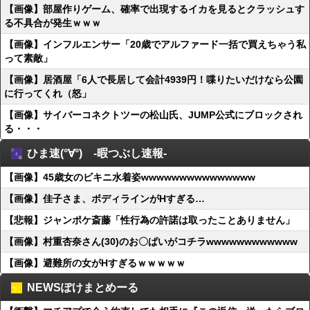
【画像】部屋作りゲーム、確率で出現するイカを見るとクラッシュす
る不具合が発生ｗｗｗ
【画像】インフルエンサー「20歳でアルファード一括で買えちゃう私
って素敵」
【画像】居酒屋「6人で長居して会計4939円！喋りたいだけなら公園
に行ってくれ（怒」
【画像】サイバーコネクトツーの松山氏、JUMP公式にブロックされ
る・・・
ひま速(°∀°) -暇つぶし速報-
【画像】45歳女のビキニ水着姿wwwwwwwwwwwwwww
【画像】佳子さま、ボディラインがHすぎる…
【悲報】ジャンポケ斎藤「性行為の許諾は取ったことありません」
【画像】村重杏奈さん(30)のお〇ぱいがコチラwwwwwwwwwwww
【画像】避難所の女がHすぎるｗｗｗｗｗ
NEWSぽけまとめーる