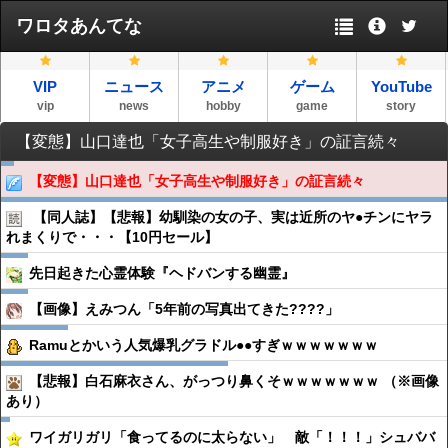
ワロタあんてな
VIP
ニュース
アニメ
ゲーム
YouTube
vip
news
hobby
game
story
【変態】山口達也「女子高生や制服好き」の証言続々
【変態】山口達也「女子高生や制服好き」の証言続々
【同人誌】【悲報】幼馴染の女の子、実は近所のヤ●︎チンにヤラ
れまくりで・・・【10円セール】
先日起きた心霊体験『ヘドバンする幽霊』
【画像】えみつん「5年前の写真出てきた????」
Ramuとかいう人気爆乳グラドル●●すぎｗｗｗｗｗｗｗ
【悲報】白石麻衣さん、がっつり鼻くそｗｗｗｗｗｗｗ （※画像
あり）
ワイガリガリ「食ってるのに太らない」 敵「！！！」シュババ