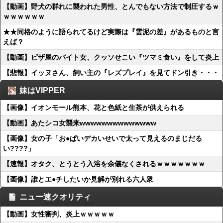
【動画】野犬の群れに襲われた男性、とんでもない方法で制圧するｗ
ｗｗｗｗｗｗ
★★同格のように語られてるけど実際は『雲泥の差』があるものと言
えば？
【動画】ピザ屋のバイト女、クッソせこい『ツマミ食い』をして炎上
【悲報】イッヌさん、飼い主の『レズプレイ』を見てドン引き・・・
妹はVIPPER
【画像】イオンモール熊本、花と色紙と生茶が供えられる
【動画】あたシコ女襲来wwwwwwwwwwwwww
【画像】女の子「お●ぱいデカいせいで太って見えるのまじだる
い????」
【速報】オタク、とうとう入浴を余儀なくされるｗｗｗｗｗｗｗ
【画像】誰とエ●チしたいか見解が別れる六人衆
ニュー速クオリティ
【動画】女性審判、炎上ｗｗｗｗｗ