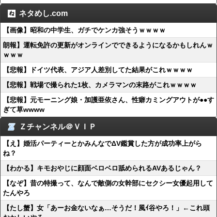
ネタめし.com
【画像】昭和の中学生、ガチでケンカ強そうｗｗｗｗ
朗報】運転免許の更新がオンラインでできるようになるかもしれんｗ
ｗｗｗ
【悲報】ドイツ代表、アジア人差別してた結果がこれｗｗｗｗ
【悲報】戦場で撮られた1枚、カメラマンの末路がこれｗｗｗｗ
【悲報】元モーニング娘・加護亜依さん、性癖カミングアウトが●●す
ぎて草wwww
Ｚチャンネル＠ＶＩＰ
【え】婚活パーティーとかみんなでΔV鑑賞した方が成功率上がら
ね？
【わかる】キモおやじに顔面ベロベロ舐められるAVあるじゃん？
【なぞ】昔の特撮って、なんで敵側の女幹部にセクシー女優起用して
たんやろ
【たし蟹】女「あーお金ないなぁ…そうだ！風ｲ谷やろ！」←これ頭