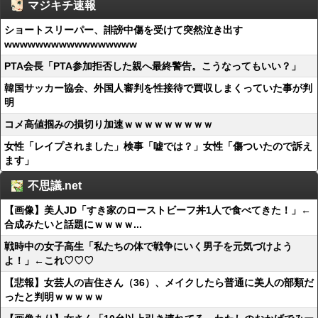
マジキチ速報
ショートスリーパー、誹謗中傷を受けて突然泣き出す
wwwwwwwwwwwwwwwww
PTA会長「PTA参加拒否した親へ最終警告。こうなってもいい？」
韓国サッカー協会、外国人審判を性接待で買収しまくっていた事が判
明
コメ高値掴みの損切り加速ｗｗｗｗｗｗｗｗｗ
女性「レイプされました」検事「嘘では？」女性「傷ついたので訴え
ます」
不思議.net
【画像】美人JD「すき家のローストビーフ丼1人で食べてきた！」←
合成みたいと話題にｗｗｗｗ...
戦時中の女子高生「私たちの体で戦争にいく男子を元気づけよう
よ！」←これ♡♡♡
【悲報】女芸人の吉住さん（36）、メイクしたら普通に美人の部類だ
ったと判明ｗｗｗｗｗ