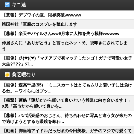
キニ速
【悲報】デブワイの腹、限界突破wwwww
靖国神社「軍服のコスプレを禁止します」
【悲報】楽天モバイルさんww9月末に人権を失う模様wwwww
仲居さんに「ありがとう」と言ったネット民、袋叩きにされてしま
う…
【画像】彡(❤︎)(❤︎)「マチアプで初マッチしたンゴ！ガチで可愛い女子
大生????」ｼｺ...
貧乏暇なり
【画像】森高千里(55) 「ミニスカートはとてもムリよ若い子には負け
るわ」←ワイらにはブッ...
【衝撃】蓮舫「蓮舫だから叩いて良いという報道に向き合います！」
X民「高市だから叩いて良いを...
【悲報】パパ活疑惑のおじさん、待ち合わせに写真と違う女が来たの
で逃げようとするも眼鏡を奪わ...
【動画】御当地アイドルだった頃の今田美桜、ガチのマジで可愛くて