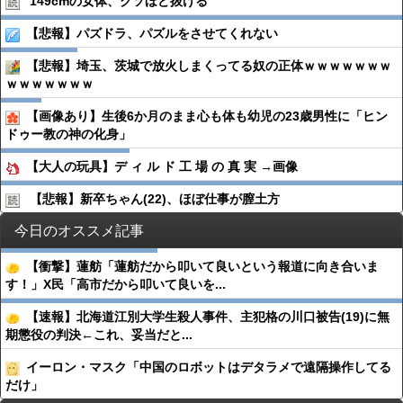
149cmの女体、クソほど抜ける
【悲報】パズドラ、パズルをさせてくれない
【悲報】埼玉、茨城で放火しまくってる奴の正体ｗｗｗｗｗｗｗ
ｗｗｗｗｗｗｗ
【画像あり】生後6か月のまま心も体も幼児の23歳男性に「ヒン
ドゥー教の神の化身」
【大人の玩具】デ ィ ル ド 工 場 の 真 実 →画像
【悲報】新卒ちゃん(22)、ほぼ仕事が膣土方
今日のオススメ記事
【衝撃】蓮舫「蓮舫だから叩いて良いという報道に向き合いま
す！」X民「高市だから叩いて良いを...
【速報】北海道江別大学生殺人事件、主犯格の川口被告(19)に無
期懲役の判決←これ、妥当だと...
イーロン・マスク「中国のロボットはデタラメで遠隔操作してる
だけ」