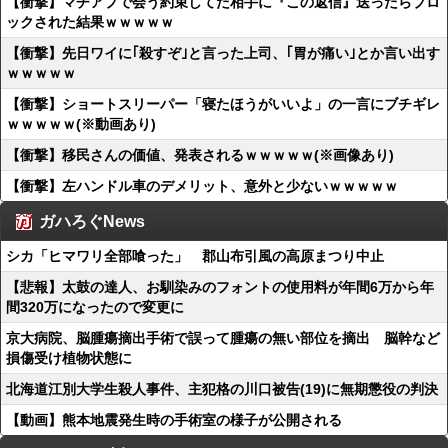
【衝撃】マチアプで会う約束してた相手に『この返信』送ったらブロ
ックされた結果ｗｗｗｗｗ
【衝撃】先日ワイに｢殺すぞ｣と言った上司、｢胃が痛い｣とか言い出す
ｗｗｗｗｗ
【衝撃】ショートスリーパー「寝たほうがいいよ」の一言にブチギレ
ｗｗｗｗｗ(※動画あり)
【衝撃】移民さんの価値、発表されるｗｗｗｗｗ(※画像あり)
【衝撃】左ハンドル車のデメリット、意外と少ないｗｗｗｗｗ
ガハろぐNews
シカ「ヒマワリ全部喰った」 郡山布引風の高原まつり中止
【悲報】太鼓の達人、お馴染みのフォントの使用料が年間6万から年
間320万になったので変更に
京大病院、脳腫瘍摘出手術で誤って腫瘍の無い部位を摘出 脳幹など
損傷受け植物状態に
北海道江別大学生殺人事件、主犯格の川口被告(19)に無期懲役の判決
【動画】熊本地震発生時の手術室の様子が公開される