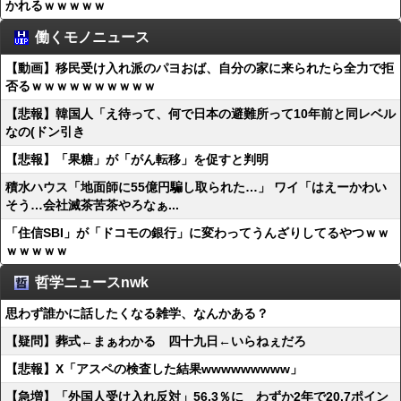
かれるｗｗｗｗｗ
働くモノニュース
【動画】移民受け入れ派のパヨおば、自分の家に来られたら全力で拒
否るｗｗｗｗｗｗｗｗｗｗ
【悲報】韓国人「え待って、何で日本の避難所って10年前と同レベル
なの(ドン引き
【悲報】「果糖」が「がん転移」を促すと判明
積水ハウス「地面師に55億円騙し取られた…」 ワイ「はえーかわい
そう…会社滅茶苦茶やろなぁ...
「住信SBI」が「ドコモの銀行」に変わってうんざりしてるやつｗｗ
ｗｗｗｗｗ
哲学ニュースnwk
思わず誰かに話したくなる雑学、なんかある？
【疑問】葬式←まぁわかる 四十九日←いらねぇだろ
【悲報】X「アスペの検査した結果wwwwwwwww」
【急増】「外国人受け入れ反対」56.3％に わずか2年で20.7ポイン