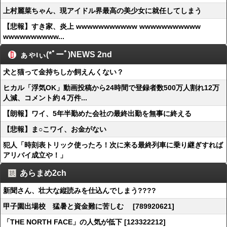
上村麗菜ちゃん、現アイドル界最高の美少女に就任してしまう
【悲報】すき家、炎上 wwwwwwwwwww wwwwwwwwwww
wwwwwwwwww...
ぁゃιぃ(*ﾟーﾟ)NEWS 2nd
犬と猫って金持ちしか飼えんくない？
ヒカル「浮気OK」動画投稿から24時間で登録者数500万人割れ12万
人減、コメント約４万件...
【朗報】ワイ、5年半勤めた会社の最終出勤を無事に終える
【悲報】ま○こワイ、お金がない
犯人「時刻表トリック使ったろ！次に来る最終列車に乗り継ぎすれば
アリバイ成立や！」
あらまめ2ch
新聞さん、壮大な縦読みを仕込んでしまう????
甲子園出場校 猛暑と資金難に苦しむ [789920621]
「THE NORTH FACE」の人気が低下 [123322212]