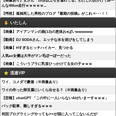
【画像あり】女さん「10台以上引き連れてる。わたしのおかげでみー
んな40km走行ｗｗｗｗｗ...
【愕然】孤独死した男性のブログ『最期の投稿』がこれ⇒･･･！！
いたしん
【画像】アイアンマンの娘(13)の恵体お●ぱいwwwwww
【動画】DJ SODAさん、エッチな水を浴びをしてしまう
【画像】Hすぎるヒッチハイカー、見つかる
人気av女優は大半がマン毛ぼーぼーだった
【画像】こういうブラに乳首ひっかけてる女の子ｗｗｗ
流速VIP
ワイ、コメダで豪遊（※画像あり）
ワイの作った卵豆腐にいくら出せる？（※画像あり）
【悲報】chatGPT 「この中に一人いらないAIがいまーすｗｗｗ」
バック駐車、難しすぎるｗｗｗ
何回プログラミングやってもi++が頭に入ってこないんだが