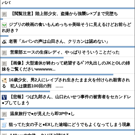
ババ
【閲覧注意】陸上部少女、盗撮から強襲レ×プまで完堕ち
ジブリの映画の食いもんめっちゃ美味そうに見えるけどお前らど
れ好き？
老害「ルパンの声は山田さん、クリカンは認めない」
営業部エースの生保レディ、やっぱりそういうことだった
【画像】大型連休が終わって絶望するﾊﾟﾝﾂ丸出しのJKとOLの姉
妹をご覧くださいwwwww...
16歳少女、男2人にレイプされ生きたまま火を付けられ殺害され
る 犯人は腹筋100回の刑 …...
【悲報】つば九郎さん、山口わいせつ事件の被害者をセカンドレ
●プしてしまう
温泉旅行で●︎が見えたら即3P中●︎し
狙ってた女の子と●EXした途端にどうでもよくなってしまう現象