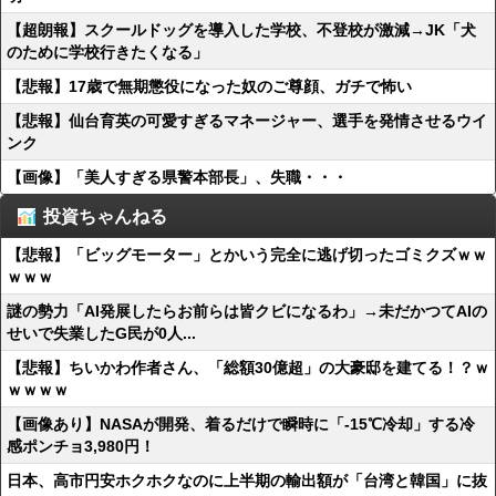
【超朗報】スクールドッグを導入した学校、不登校が激減→JK「犬
のために学校行きたくなる」
【悲報】17歳で無期懲役になった奴のご尊顔、ガチで怖い
【悲報】仙台育英の可愛すぎるマネージャー、選手を発情させるウイ
ンク
【画像】「美人すぎる県警本部長」、失職・・・
投資ちゃんねる
【悲報】「ビッグモーター」とかいう完全に逃げ切ったゴミクズｗｗ
ｗｗｗ
謎の勢力「AI発展したらお前らは皆クビになるわ」→未だかつてAIの
せいで失業したG民が0人...
【悲報】ちいかわ作者さん、「総額30億超」の大豪邸を建てる！？ｗ
ｗｗｗｗ
【画像あり】NASAが開発、着るだけで瞬時に「-15℃冷却」する冷
感ポンチョ3,980円！
日本、高市円安ホクホクなのに上半期の輸出額が「台湾と韓国」に抜