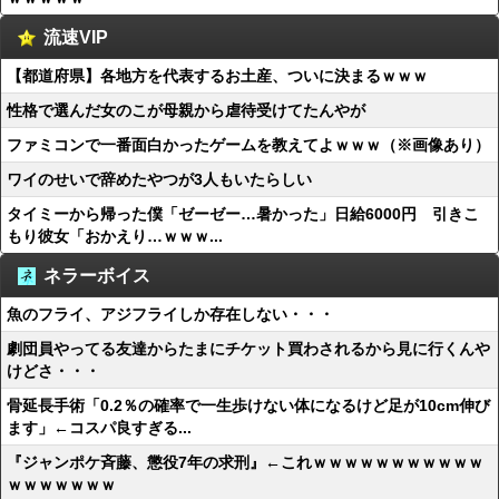
流速VIP
【都道府県】各地方を代表するお土産、ついに決まるｗｗｗ
性格で選んだ女のこが母親から虐待受けてたんやが
ファミコンで一番面白かったゲームを教えてよｗｗｗ（※画像あり）
ワイのせいで辞めたやつが3人もいたらしい
タイミーから帰った僕「ゼーゼー…暑かった」日給6000円 引きこ
もり彼女「おかえり…ｗｗｗ...
ネラーボイス
魚のフライ、アジフライしか存在しない・・・
劇団員やってる友達からたまにチケット買わされるから見に行くんや
けどさ・・・
骨延長手術「0.2％の確率で一生歩けない体になるけど足が10cm伸び
ます」←コスパ良すぎる...
『ジャンポケ斉藤、懲役7年の求刑』←これｗｗｗｗｗｗｗｗｗｗｗ
ｗｗｗｗｗｗｗ