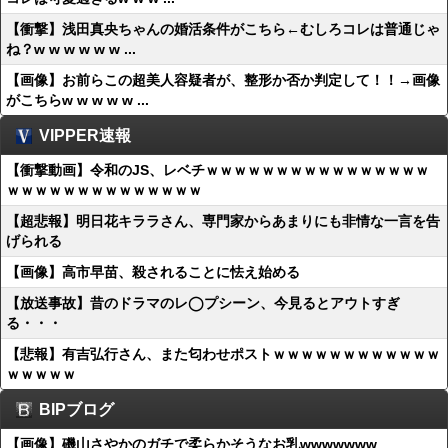
【衝撃】浅田真央ちゃんの婚活条件がこちら←むしろコレは普通じゃ
ね？w w w w w w ...
【画像】お前らこの超美人容疑者が、整形か否か判定して！！→画像
がこちらw w w w w ...
VIPPER速報
【衝撃動画】令和のJS、レベチｗｗｗｗｗｗｗｗｗｗｗｗｗｗｗｗ
ｗｗｗｗｗｗｗｗｗｗｗｗｗｗ
【超悲報】明日花キララさん、専門家からあまりにも非情な一言を告
げられる
【画像】高市早苗、殺されることに怯え始める
【放送事故】昔のドラマのレ◯プシーン、今見るとアウトすぎ
る・・・
【悲報】有吉弘行さん、また匂わせポストｗｗｗｗｗｗｗｗｗｗｗｗ
ｗｗｗｗｗ
BIPブログ
【画像】磯山さやかのガチで柔らかそうなお乳wwwwwww