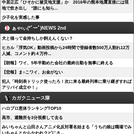
中居正広「ひそかに被災地支援」か 2016年の熊本地震直後には現
地で炊き出し “誰にも知ら...
少子化を実感した事
ぁゃιぃ(*ﾟーﾟ)NEWS 2nd
犬と猫って金持ちしか飼えんくない？
ヒカル「浮気OK」動画投稿から24時間で登録者数500万人割れ12万
人減、コメント約４万件...
【朗報】ワイ、5年半勤めた会社の最終出勤を無事に終える
【悲報】ま○こワイ、お金がない
犯人「時刻表トリック使ったろ！次に来る最終列車に乗り継ぎすれば
アリバイ成立や！」
カガクニュース隊
ハロプロ恵体ランキングTOP10
高市、避難所を3分視察して去る
みいちゃんと山田さんアニメ化反対署名始まる「うちの娘は職場でみ
いちゃんとからかわれクビにさ...