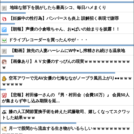
地味な部下を脱がしたら最高シコ、毎日ハメまくり
【妊娠中の性行為】パンパースも炎上 誤解招く表現で謝罪
【朗報】声優の小倉唯ちゃん、お●ぱいの始まりを披露！！
ドライブレコーダーを買ったんやが・・・
【動画】旅先の人妻ハーレムにW中●︎し搾精され続ける温泉地
【画像あり】ＡＶ女優のすっぴんの現実ｗｗｗｗｗｗｗｗｗｗｗ
ｗ
空耳アワーで元AV女優の七海なながノーブラ風呂上がり●●ｗｗｗ
ｗｗｗｗｗ
【悲報】村田修一さんの 『男・村田会（会費10万）』 会員50人
が集まらず申し込み期限を延...
膝の人工関節置換手術を終えた武藤敬司、嬉しくなってスクワッ
トした結果ｗｗｗ
月一で股間から流血する生き物がいるらしいｗｗｗｗｗｗｗｗｗ