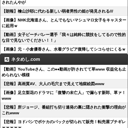
されたんやが
【朗報】檜山沙耶に代わる新しい弱者男性の姫が発見される///
【画像】NHK北海道さん、とんでもないマシュマロ女子をキャスター
に起用ｗ
【動画】女子ビーチバレー選手「我々は純粋に競技をしてるので性的
な目で見ないでください！！」
【画像】元・小倉優香さん、水着グラビア復帰してシコらせにくるｗ
ネタめし.com
【動画】YouTubeさん、この●●動画が許されてて草www 収益化も止
められない模様
【悲報】高画質AV、大人の毛穴まで見えて地獄絵図www
【画像】足立梨花のドラマに「復讐の未亡人」で漏らす新郎、草ァ！
www
【悲報】所ジョージ、番組打ち切り連発の裏に隠された衝撃の理由が
これwww
【悲報】ヨドバシでポケカのパックが切られて販売！転売屋ブチギレ
ｗｗｗｗｗ