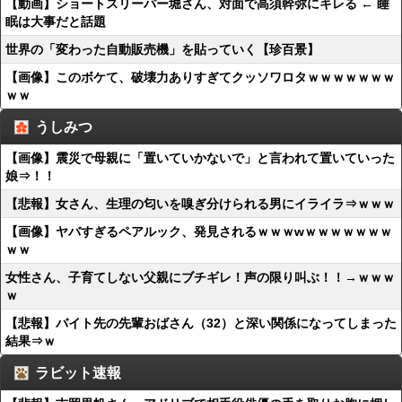
【動画】ショートスリーパー堀さん、対面で高須幹弥にキレる ← 睡
眠は大事だと話題
世界の「変わった自動販売機」を貼っていく【珍百景】
【画像】このボケて、破壊力ありすぎてクッソワロタｗｗｗｗｗｗｗ
ｗｗ
うしみつ
【画像】震災で母親に「置いていかないで」と言われて置いていった
娘⇒！！
【悲報】女さん、生理の匂いを嗅ぎ分けられる男にイライラ⇒ｗｗｗ
【画像】ヤバすぎるペアルック、発見されるｗｗｗwｗｗｗｗｗｗｗ
ｗｗ
女性さん、子育てしない父親にブチギレ！声の限り叫ぶ！！→ｗｗｗ
ｗ
【悲報】バイト先の先輩おばさん（32）と深い関係になってしまった
結果⇒ｗ
ラビット速報