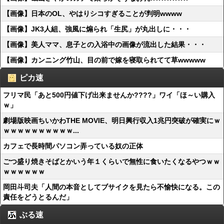
【画像】日本のOL、やはりシコすぎることが判明wwww
【画像】JK3人組、強風に煽られ「生尻」が丸出しに・・・
【画像】美人ママ、息子との入浴中の画像が流出した結果・・・
【画像】カンニング竹山、目の前で嫁を寝取られてて草wwwww
ピカ速
フリマ民「あと500円値下げ出来ませんか????」ワイ「ほ～い購入
ｗ」
劇場版映画ちいかわTHE MOVIE、明日興行収入1兆円突破が確実にｗ
ｗｗｗｗｗｗｗｗｗｗ...
カフェで長時間パソコン弄っている奴の正体
ごつ盛り焼きそばとかいう年１くらいで無性に食いたくなるやつｗｗ
ｗｗｗｗｗｗ
岡田斗司夫「人間の本音としてブサイクを見たら不愉快になる。この
責任をどうとるんだ」
ぶる速