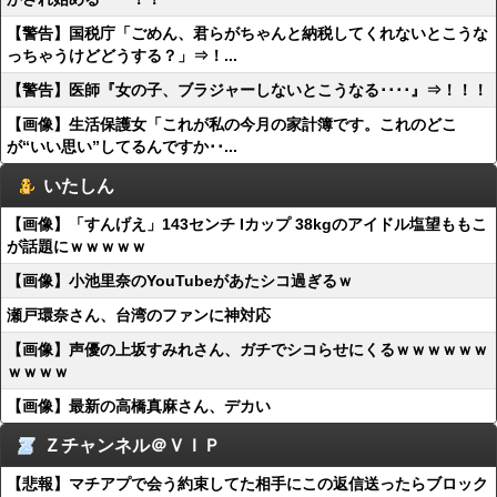
【警告】国税庁「ごめん、君らがちゃんと納税してくれないとこうな
っちゃうけどどうする？」⇒！...
【警告】医師『女の子、ブラジャーしないとこうなる････』⇒！！！
【画像】生活保護女「これが私の今月の家計簿です。これのどこ
が“いい思い”してるんですか･･...
いたしん
【画像】「すんげえ」143センチ Iカップ 38kgのアイドル塩望ももこ
が話題にｗｗｗｗｗ
【画像】小池里奈のYouTubeがあたシコ過ぎるｗ
瀬戸環奈さん、台湾のファンに神対応
【画像】声優の上坂すみれさん、ガチでシコらせにくるｗｗｗｗｗｗ
ｗｗｗｗ
【画像】最新の高橋真麻さん、デカい
Ｚチャンネル＠ＶＩＰ
【悲報】マチアプで会う約束してた相手にこの返信送ったらブロック