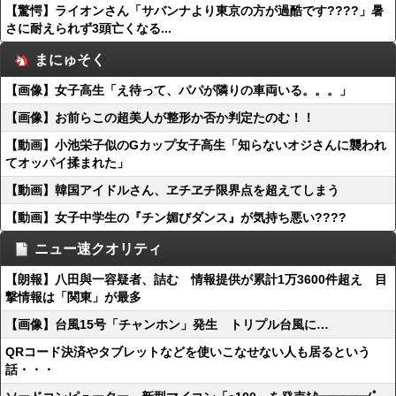
【驚愕】ライオンさん「サバンナより東京の方が過酷です????」暑
さに耐えられず3頭亡くなる...
まにゅそく
【画像】女子高生「え待って、パパが隣りの車両いる。。。」
【画像】お前らこの超美人が整形か否か判定たのむ！！
【動画】小池栄子似のGカップ女子高生「知らないオジさんに襲われ
てオッパイ揉まれた」
【動画】韓国アイドルさん、ヱチヱチ限界点を超えてしまう
【動画】女子中学生の『チン媚びダンス』が気持ち悪い????
ニュー速クオリティ
【朗報】八田與一容疑者、詰む 情報提供が累計1万3600件超え 目
撃情報は「関東」が最多
【画像】台風15号「チャンホン」発生 トリプル台風に…
QRコード決済やタブレットなどを使いこなせない人も居るという
話・・・