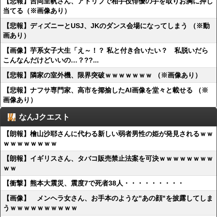
【悲報】吉岡里帆さん、アドリブで相手役俳優の手を取りお胸に押し
当てる（※画像あり）
【悲報】ディズニーとUSJ、JKのダンス会場になってしまう （※動
画あり）
【画像】芋系女子大生「え～！？ 私と付き合いたい？ 私脱いだら
こんなんだけどいいの…？??...
【悲報】隣家の室外機、限界突破ｗｗｗｗｗｗｗ （※画像あり）
【悲報】ナフサ専門家、高市を揶揄したAI画像を堂々と載せる （※
画像あり）
なんJクエスト
【朗報】檜山沙耶さんに代わる新しい弱者男性の姫が発見されるｗｗ
ｗｗｗｗｗｗｗｗ
【朗報】イギリスさん、タバコ販売禁止法案を可決ｗｗｗｗｗｗｗｗ
ｗｗ
【衝撃】熊本大震災、震度7で死者38人・・・・・・・・・
【画像】 メンヘラ女さん、お手本のような"あの顔"を披露してしま
うｗｗｗｗｗｗｗｗｗｗ