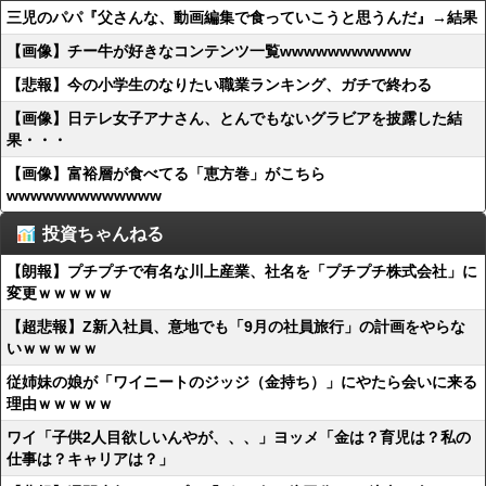
三児のパパ『父さんな、動画編集で食っていこうと思うんだ』→結果
【画像】チー牛が好きなコンテンツ一覧wwwwwwwwwww
【悲報】今の小学生のなりたい職業ランキング、ガチで終わる
【画像】日テレ女子アナさん、とんでもないグラビアを披露した結
果・・・
【画像】富裕層が食べてる「恵方巻」がこちら
wwwwwwwwwwwww
投資ちゃんねる
【朗報】プチプチで有名な川上産業、社名を「プチプチ株式会社」に
変更ｗｗｗｗｗ
【超悲報】Z新入社員、意地でも「9月の社員旅行」の計画をやらな
いｗｗｗｗｗ
従姉妹の娘が「ワイニートのジッジ（金持ち）」にやたら会いに来る
理由ｗｗｗｗｗ
ワイ「子供2人目欲しいんやが、、、」ヨッメ「金は？育児は？私の
仕事は？キャリアは？」