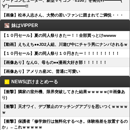
ソードコンピューター、新型マイコン「c100」を発売ｷﾀ━━━━(ﾟ
∀ﾟ)━━━━!!
【画像】松本人志さん、大勢の若いファンに囲まれてご満悦・・・
妹はVIPPER
【１０円セール】夏の同人祭りきたー！！全部買っとけwwww
【動画】えちえち●●JD2人組、川遊び中にチャラ男にナンパされるｗ
【１０円セール】夏の同人祭り１０円きたー！！！！！！！！！
【画像あり】なんG、母もの●●漫画大好き部！！！！！！
【画像あり】アメリカ産JC、普通に可愛い
NEWSぽけまとめーる
【衝撃】隣家の室外機、限界突破してきた結果ｗｗｗｗｗ(※画像あ
り)
【衝撃】天才ワイ、デブ禁止のマッチングアプリを思いつくｗｗｗｗ
ｗ
【衝撃】保護者「修学旅行は無料化するべき。体験格差を放置するの
か」←これｗｗｗｗｗ