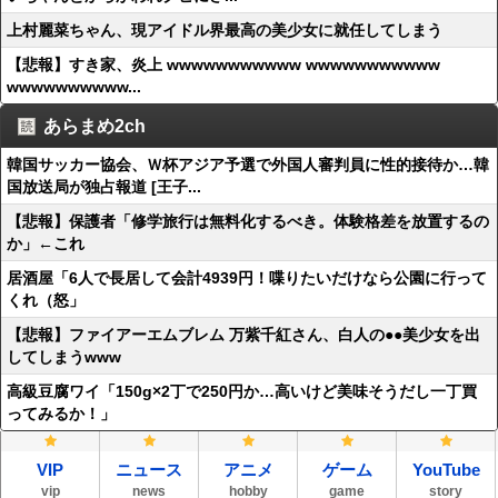
上村麗菜ちゃん、現アイドル界最高の美少女に就任してしまう
【悲報】すき家、炎上 wwwwwwwwwww wwwwwwwwwww
wwwwwwwwww...
あらまめ2ch
韓国サッカー協会、Ｗ杯アジア予選で外国人審判員に性的接待か…韓
国放送局が独占報道 [王子...
【悲報】保護者「修学旅行は無料化するべき。体験格差を放置するの
か」←これ
居酒屋「6人で長居して会計4939円！喋りたいだけなら公園に行って
くれ（怒」
【悲報】ファイアーエムブレム 万紫千紅さん、白人の●●美少女を出
してしまうwww
高級豆腐ワイ「150g×2丁で250円か…高いけど美味そうだし一丁買
ってみるか！」
VIP
ニュース
アニメ
ゲーム
YouTube
vip
news
hobby
game
story