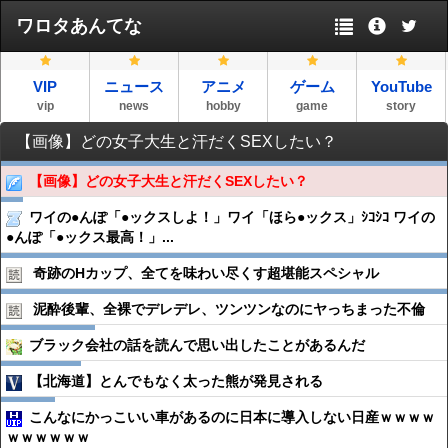
ワロタあんてな
VIP
ニュース
アニメ
ゲーム
YouTube
vip
news
hobby
game
story
【画像】どの女子大生と汗だくSEXしたい？
【画像】どの女子大生と汗だくSEXしたい？
ワイの●んぽ「●ックスしよ！」ワイ「ほら●ックス」ｼｺｼｺ ワイの
●んぽ「●ックス最高！」...
奇跡のHカップ、全てを味わい尽くす超堪能スペシャル
泥酔後輩、全裸でデレデレ、ツンツンなのにヤっちまった不倫
ブラック会社の話を読んで思い出したことがあるんだ
【北海道】とんでもなく太った熊が発見される
こんなにかっこいい車があるのに日本に導入しない日産ｗｗｗｗ
ｗｗｗｗｗｗ