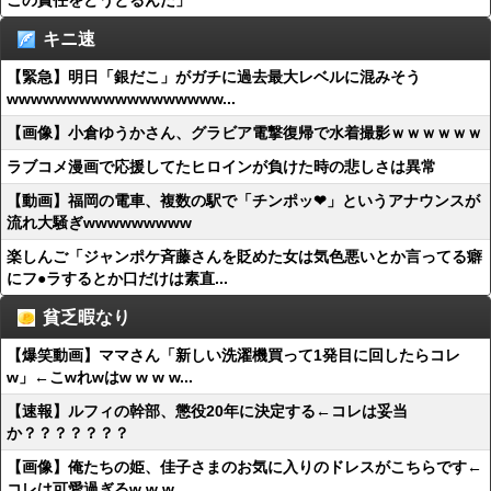
この責任をどうとるんだ」
キニ速
【緊急】明日「銀だこ」がガチに過去最大レベルに混みそう
wwwwwwwwwwwwwwwwww...
【画像】小倉ゆうかさん、グラビア電撃復帰で水着撮影ｗｗｗｗｗｗ
ラブコメ漫画で応援してたヒロインが負けた時の悲しさは異常
【動画】福岡の電車、複数の駅で「チンポッ❤」というアナウンスが
流れ大騒ぎwwwwwwwww
楽しんご「ジャンポケ斉藤さんを貶めた女は気色悪いとか言ってる癖
にフ●ラするとか口だけは素直...
貧乏暇なり
【爆笑動画】ママさん「新しい洗濯機買って1発目に回したらコレ
w」←こwれwはw w w w...
【速報】ルフィの幹部、懲役20年に決定する←コレは妥当
か？？？？？？？
【画像】俺たちの姫、佳子さまのお気に入りのドレスがこちらです←
コレは可愛過ぎるw w w ...