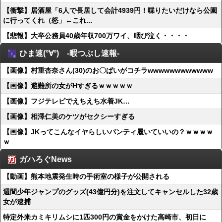
【衝撃】居酒屋「6人で長居して会計4939円！喋りたいだけなら公園
に行ってくれ（怒」←これ...
【悲報】大卒公務員40歳年収700万ワイ、咽び泣く・・・・
ひま速(°∀°) -暇つぶし速報-
【画像】村重杏奈さん(30)のお〇ぱいがコチラwwwwwwwwwwww
【画像】避難所の女がHすぎるｗｗｗｗｗ
【画像】フジテレビでえちえち水着JK…
【画像】相澤仁美のケツがセクシーすぎる
【画像】JKってこんなイヤらしいパンティ履いていいの？ｗｗｗｗ
ｗ
ガハろぐNews
【動画】熊本地震発生時の手術室の様子が公開される
週間少年ジャンプのグッズ(43億円分)を注文してキャンセルした32歳
女が逮捕
特定外来カミキリムシに1匹300円の賞金をかけた高崎市、初日に