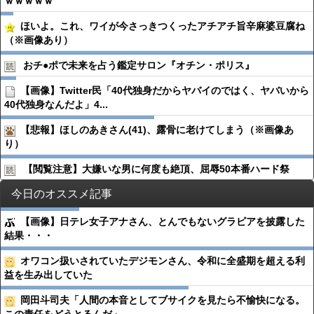
ｗｗｗｗｗ
ほいよ。これ、ワイが今さっきつくったアチアチ旨辛麻婆豆腐ね
（※画像あり）
おチ●︎ポで未来を占う鑑定サロン『オチン・ポリス』
【画像】Twitter民「40代独身だからヤバイのではく、ヤバいから
40代独身なんだよ」4...
【悲報】ほしのあきさん(41)、露骨に老けてしまう（※画像あ
り）
【閲覧注意】大嫌いな男に何度も絶頂、屈辱50本番ハード祭
今日のオススメ記事
【画像】日テレ女子アナさん、とんでもないグラビアを披露した
結果・・・
オワコン扱いされていたデジモンさん、令和に全盛期を超える利
益を生み出していた
岡田斗司夫「人間の本音としてブサイクを見たら不愉快になる。