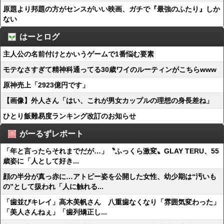
原題より邦題の方がセンスがいい映画、ガチで『最強のふたり』しか
ない
はーとログ
主人公の名前付けとかいうゲームで1番悩む要素
モテなさすぎて精神科通ってる30歳ワイのルーティンがこちらwww
原神売上「2923億円です」
【画像】外人さん「はい、これが男女カップルの理想の身長差ね」
ひとり飯難易度ランキング改訂のお知らせ
がーるずレポート
「年と言ったらそれまでだが…」〝ふっくら激変〟GLAY TERU、55
歳姿に「人として好き...
顔の半分が真っ赤に…アトピー姿を公開した女性、幼少期は“汚いも
の”として扱われ「人に触れる...
「歯並びキレイ」高木美帆さん 八重歯なくなり「雰囲気変わった」
「美人さんねぇ」「歯列矯正し...