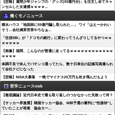
【悲報】週間少年ジャンプの「グッズ(43億円分)」を注文し全てキャ
ンセルした女逮捕ｗｗｗｗ...
働くモノニュース
積水ハウス「地面師に55億円騙し取られた…」 ワイ「はえーかわい
そう…会社滅茶苦茶やろなぁ...
「住信SBI」が「ドコモの銀行」に変わってうんざりしてるやつｗｗ
ｗｗｗｗｗ
【画像】福岡、こんなのが普通に走ってるｗｗｗｗｗｗｗｗｗｗｗｗ
ｗｗｗｗ
体調不良で休んでパチンコ通ってたら、数十日単位の証拠写真撮られ
て会社クビになった
【悲報】NISA大暴落 一晩でマイナス20万円も吹き飛んだもよう
哲学ニュースnwk
【徹底議論】近代日本史で最も取り返しのつかなかった失敗って何？
【サッカー界激震】韓国サッカー協会、W杯予選の審判に“性接待”し
ていたことが発覚 協会カー...