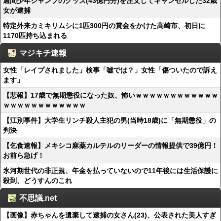
週間少年ジャンプのグッズ(43億円分)を注文してキャンセルした32歳
女が逮捕
特定外来カミキリムシに1匹300円の賞金をかけた高崎市、初日に
1170匹持ち込まれる
マジキチ速報
女性「レイプされました」検事「嘘では？」女性「傷ついたので訴え
ます」
【悲報】17歳で無期懲役になった奴、怖いｗｗｗｗｗｗｗｗｗｗｗｗ
ｗｗｗｗｗｗｗｗｗｗｗｗ
【江別事件】大学生リンチ殺人主犯の男(当時18歳)に「無期懲役」の
判決
【乞食速報】メキシコ麻薬カルテルのリーダーの情報提供で39億円！
お前ら急げ！
氷河期世代の非正規、年金を払っていないので11年後には生活保護に
殺到、どうすんのこれ
不思議.net
【画像】赤ちゃんを遺棄して逮捕の女さん(23)、公表された美人すぎ