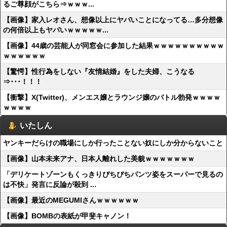
るご尊顔がこちら⇒ｗｗｗ...
【画像】家入レオさん、想像以上にヤバいことになってる…多分想像
の何倍以上もヤバいｗｗｗｗｗ...
【画像】44歳の芸能人が同窓会に参加した結果ｗｗｗｗｗｗｗｗｗｗ
ｗｗｗｗｗｗ
【驚愕】性行為をしない『友情結婚』をした夫婦、こうなる
⇒･･･！！！
【衝撃】X(Twitter)、メンエス嬢とラウンジ嬢のバトル勃発ｗｗｗｗ
ｗｗｗｗ
いたしん
ヤンキーだらけの職場にしか行ったことない奴にしか分からないこと
【画像】山本未来アナ、日本人離れした美貌ｗｗｗｗｗｗｗ
「デリケートゾーンもくっきりぴちぴちパンツ姿をスーパーで見るの
は不快」発言に反論が殺到 ...
【画像】最近のMEGUMIさんｗｗｗｗｗｗ
【画像】BOMBの表紙が甲斐キャノン！