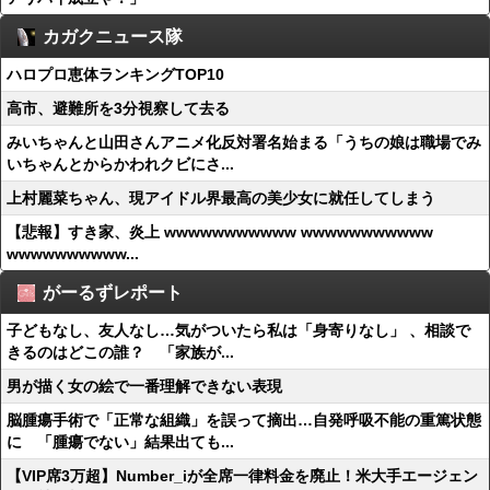
カガクニュース隊
ハロプロ恵体ランキングTOP10
高市、避難所を3分視察して去る
みいちゃんと山田さんアニメ化反対署名始まる「うちの娘は職場でみ
いちゃんとからかわれクビにさ...
上村麗菜ちゃん、現アイドル界最高の美少女に就任してしまう
【悲報】すき家、炎上 wwwwwwwwwww wwwwwwwwwww
wwwwwwwwww...
がーるずレポート
子どもなし、友人なし…気がついたら私は「身寄りなし」 、相談で
きるのはどこの誰？ 「家族が...
男が描く女の絵で一番理解できない表現
脳腫瘍手術で「正常な組織」を誤って摘出…自発呼吸不能の重篤状態
に 「腫瘍でない」結果出ても...
【VIP席3万超】Number_iが全席一律料金を廃止！米大手エージェン