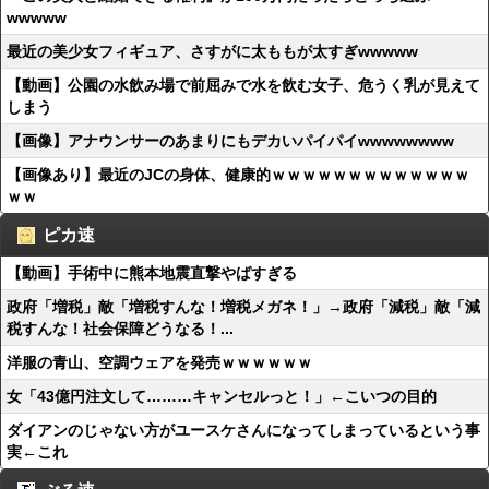
wwwww
最近の美少女フィギュア、さすがに太ももが太すぎwwwww
【動画】公園の水飲み場で前屈みで水を飲む女子、危うく乳が見えて
しまう
【画像】アナウンサーのあまりにもデカいパイパイwwwwwwww
【画像あり】最近のJCの身体、健康的ｗｗｗｗｗｗｗｗｗｗｗｗｗ
ｗｗ
ピカ速
【動画】手術中に熊本地震直撃やばすぎる
政府「増税」敵「増税すんな！増税メガネ！」→政府「減税」敵「減
税すんな！社会保障どうなる！...
洋服の青山、空調ウェアを発売ｗｗｗｗｗｗ
女「43億円注文して………キャンセルっと！」←こいつの目的
ダイアンのじゃない方がユースケさんになってしまっているという事
実←これ