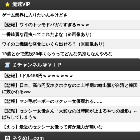
流速VIP
ゲーム業界に入りたいんやけどさ
【悲報】ワイのトッモドパガキすぎるｗｗｗ
一番綺麗な昆虫ってこれだよな（※画像あり）
ワイのご機嫌な昼食にいくら出せる？（※画像あり）
19歳とかで懲役30年くらうってどんな気持ちなんやろな
Ｚチャンネル＠ＶＩＰ
【悲報】1ドル158円ｗｗｗｗｗｗｗ
【悲報】日本、高市円安ホクホクなのに上半期の輸出額が台湾と韓国
に抜かれるww
【悲報】マン毛ボーボーのセクシー女優廃れる……
【悲報】セクシー女優さん「大変なのは時間が止まるやつの撮影」←
ばらしてしまうｗ
【えっ】最近のセクシー女優って何か魅力が無いな
ネタめし.com