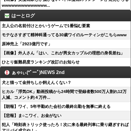
wwwwwwwwwwwwww...
はーとログ
主人公の名前付けとかいうゲームで1番悩む要素
モテなさすぎて精神科通ってる30歳ワイのルーティンがこちらwww
原神売上「2923億円です」
【画像】外人さん「はい、これが男女カップルの理想の身長差ね」
ひとり飯難易度ランキング改訂のお知らせ
ぁゃιぃ(*ﾟーﾟ)NEWS 2nd
犬と猫って金持ちしか飼えんくない？
ヒカル「浮気OK」動画投稿から24時間で登録者数500万人割れ12万
人減、コメント約４万件...
【朗報】ワイ、5年半勤めた会社の最終出勤を無事に終える
【悲報】ま○こワイ、お金がない
犯人「時刻表トリック使ったろ！次に来る最終列車に乗り継ぎすれば
アリバイ成立や！」