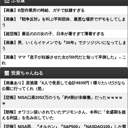
ぶる速
【画像】B型作業所の時給、ガチで奴隷すぎる
【画像】『戦争反対』を叫ぶ平和団体、最悪な場所でデモをしてしま
う
【超悲報】最近のZの女の子、日本が暑すぎて薄着すぎる
【画像】男、いくらイケメンでも『30年』でクソジジいになってしま
う
【画像】ママ『息子が妊娠させた女が30代だと知って卒倒した』←こ
れ
投資ちゃんねる
【画像あり】居酒屋「6人で長居して会計4939円！喋りたいだけなら
公園に行ってくれ（怒」
【悲報】NISA口座2052万のうち「約4割が未稼働」だったｗｗｗｗ
ｗ
【朗報】オワコン扱いされていたデジモンさん、令和に「全盛期を超
える利益」を生み出していた
【悲報】NISA民、『オルカン』『S&P500』『NASDAQ100』しか買