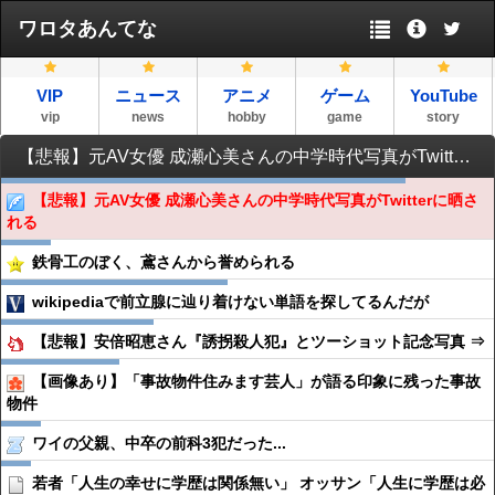
ワロタあんてな
VIP
ニュース
アニメ
ゲーム
YouTube
vip
news
hobby
game
story
【悲報】元AV女優 成瀬心美さんの中学時代写真がTwitterに晒される
【悲報】元AV女優 成瀬心美さんの中学時代写真がTwitterに晒さ
れる
鉄骨工のぼく、鳶さんから誉められる
wikipediaで前立腺に辿り着けない単語を探してるんだが
【悲報】安倍昭恵さん『誘拐殺人犯』とツーショット記念写真 ⇒
【画像あり】「事故物件住みます芸人」が語る印象に残った事故
物件
ワイの父親、中卒の前科3犯だった...
若者「人生の幸せに学歴は関係無い」 オッサン「人生に学歴は必