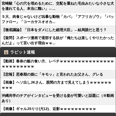
宮崎駿「心の穴を埋めるために、交配を重ねた毛虫みたいな小さな犬
を連れてる人、本当に醜い」←...
５大、肉食じゃないけど凶暴な動物「カバ」「アフリカゾウ」「バッ
ファロー」「コーカサスオオカ...
【徹底議論】「日本をダメにした総理大臣」←結局誰だと思う？
【疑問】スポーツ漫画で退部する奴が「俺たちは楽しくやりたかった
んだよ」って言い出す理由ｗｗ...
ラビット速報
【動画】春奈の飯の食い方、レベチｗｗｗｗｗｗｗｗｗｗｗｗｗｗｗ
ｗｗｗｗｗｗｗｗｗ
【悲報】思春期の娘に「キモッ」と言われたお父さん、グレる
【画像】ヘソ出しJKさん、股間の方まで見えてしまうｗｗｗｗｗｗ
ｗｗｗ
沖縄尚学のチアがインタビューを受ける姿が可愛いと話題に（※動画
あり）
【画像】ギャルJSりりぴ(12)、近影ｗｗｗｗｗｗｗｗｗｗ