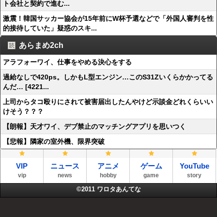
ト会社と契約で進む...
激震！韓国サッカー協会が15年前にW杯予選などで「外国人審判を性
的接待していた」疑惑のスキ...
あらまめ2ch
アラフォーワイ、仕事をやめる決心をする
過給なしで420ps。しかもL型エンジン…このS31Zいくらかかってる
んだ… [4221...
上司からタコ殴りにされて被害届出したんやけど示談金どれくらいい
けそう？？？
【朗報】天才ワイ、デブ禁止のマッチングアプリを思いつく
【悲報】隣家の室外機、限界突破
VIP
ニュース
アニメ
ゲーム
YouTube
vip
news
hobby
game
story
©2011
ワロタあんてな