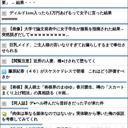
要」 → 結果・・・
ディルド1cm入ったら1万円あげるって女子に言った結果
wwwww
【画像】大学で論文発表中に女子学生が服装を指摘された結果→
突然脱ぎだしてｗｗｗｗｗｗｗｗｗ...
巨乳メイド、ご主人様の言いなりすぎてお漏らしするまで奉仕さ
せられる
【閲覧注意】近所の人妻、種●︎けされて堕ちてく
藤原紀香（４６）がスケスケドレスで登場 これはどう評価すべ
きか
【将棋】美人棋士「将棋界のまゆゆ」香川愛生、噂の「スカート
まくり上げ戦法」の真相語る（※画...
【同人誌】デ●︎ヘル呼んだら昔好きだった子が来た件
『肉体は単なる媒体なのではないか』実体験から導いた俺の仮説
を考察してみてくれ