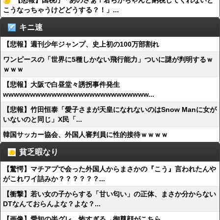
【怒報】国税庁「あのさぁ！君らがちゃんと納税してくれないと
こうなっちゃうけどどうする？！」...
キニ速
【悲報】週刊少年ジャンプ、史上初の100万部割れ
ワンピースの「世界に5種しかない飛行能力」ついに謎が判明するｗ
ｗｗｗ
【悲報】大阪で白昼堂々誘拐事件発生
wwwwwwwwwwwwwwwwwwwwwwwwwww...
【悲報】竹田恒泰「愛子さまが天皇になれないのはSnow Manに女が
いないのと同じ」X民「...
韓国サッカー協会、外国人審判員に性的接待ｗｗｗｗ
貧乏暇なり
【驚愕】マチアプで会った外国人からまさかの『こう』言われたんや
がこれワイ詰みか？？？？？？...
【衝撃】若い女の子からする「甘い匂い」の正体、まさか分からない
DTなんておらんよな？よな？...
【画像】愛知の半グレ、怖すぎる→御尊顔がこちら…