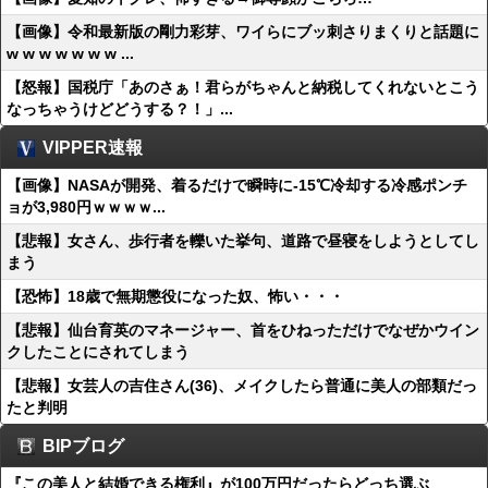
【画像】令和最新版の剛力彩芽、ワイらにブッ刺さりまくりと話題に
w w w w w w w ...
【怒報】国税庁「あのさぁ！君らがちゃんと納税してくれないとこう
なっちゃうけどどうする？！」...
VIPPER速報
【画像】NASAが開発、着るだけで瞬時に-15℃冷却する冷感ポンチ
ョが3,980円ｗｗｗｗ...
【悲報】女さん、歩行者を轢いた挙句、道路で昼寝をしようとしてし
まう
【恐怖】18歳で無期懲役になった奴、怖い・・・
【悲報】仙台育英のマネージャー、首をひねっただけでなぜかウイン
クしたことにされてしまう
【悲報】女芸人の吉住さん(36)、メイクしたら普通に美人の部類だっ
たと判明
BIPブログ
『この美人と結婚できる権利』が100万円だったらどっち選ぶ