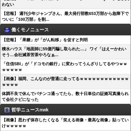
わない
【悲報】 週刊少年ジャンプさん、最大発行部数653万部から急降下で
ついに「100万部」を割...
働くモノニュース
【悲報】「果糖」が「がん転移」を促すと判明
積水ハウス「地面師に55億円騙し取られた…」 ワイ「はえーかわい
そう…会社滅茶苦茶やろなぁ...
「住信SBI」が「ドコモの銀行」に変わってうんざりしてるやつｗｗ
ｗｗｗｗｗ
【画像】福岡、こんなのが普通に走ってるｗｗｗｗｗｗｗｗｗｗｗｗ
ｗｗｗｗ
体調不良で休んでパチンコ通ってたら、数十日単位の証拠写真撮られ
て会社クビになった
哲学ニュースnwk
【画像】思わず保存したくなる「笑える画像・最高な画像」貼ってい
けｗｗｗｗｗ