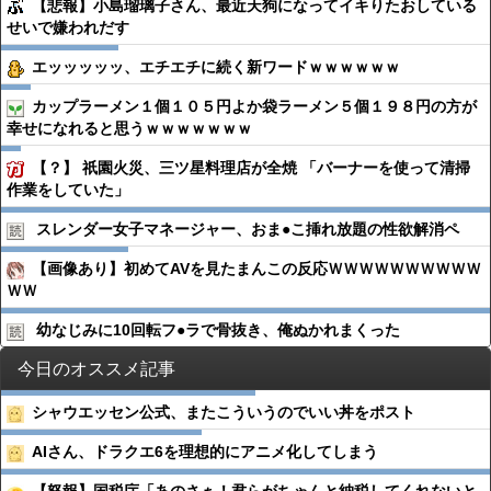
【悲報】小島瑠璃子さん、最近天狗になってイキりたおしている
せいで嫌われだす
エッッッッッ、エチエチに続く新ワードｗｗｗｗｗｗ
カップラーメン１個１０５円よか袋ラーメン５個１９８円の方が
幸せになれると思うｗｗｗｗｗｗｗ
【？】 祇園火災、三ツ星料理店が全焼 「バーナーを使って清掃
作業をしていた」
スレンダー女子マネージャー、おま●︎こ挿れ放題の性欲解消ペ
【画像あり】初めてAVを見たまんこの反応ＷＷＷＷＷＷＷＷＷＷ
ＷＷ
幼なじみに10回転フ●︎ラで骨抜き、俺ぬかれまくった
今日のオススメ記事
シャウエッセン公式、またこういうのでいい丼をポスト
AIさん、ドラクエ6を理想的にアニメ化してしまう