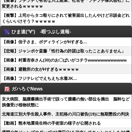
【衝撃】プチプチで有名な川上産業、社名を「プチプチ株式会社」に
変更されるｗｗｗｗｗ
【衝撃】上司からタコ殴りにされて被害届出したんやけど示談金どれ
くらいいけそう？ｗｗｗｗｗ
ひま速(°∀°) -暇つぶし速報-
【画像】佳子さま、ボディラインがHすぎる…
【悲報】ジャンポケ斎藤「性行為の許諾は取ったことありません」
【画像】村重杏奈さん(30)のお〇ぱいがコチラwwwwwwwwwwww
【画像】避難所の女がHすぎるｗｗｗｗｗ
【画像】フジテレビでえちえち水着JK…
ガハろぐNews
京大病院、脳腫瘍摘出手術で誤って腫瘍の無い部位を摘出 脳幹など
損傷受け植物状態に
北海道江別大学生殺人事件、主犯格の川口被告(19)に無期懲役の判決
【動画】熊本地震発生時の手術室の様子が公開される