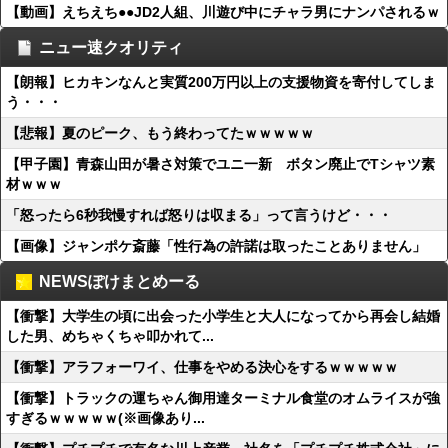
【動画】えちえち●●JD2人組、川遊び中にチャラ男にナンパされるｗ
ニュー速クオリティ
【朗報】ヒカキンなんと実質200万円以上の支援物資を寄付してしま
う・・・
【悲報】夏のピーク、もう終わってたｗｗｗｗｗ
【甲子園】青森山田が暑さ対策でユニ一新 ボタン廃止でTシャツ素
材ｗｗｗ
「怒ったら6秒我慢すれば怒りは収まる」って言うけど・・・
【画像】ジャンポケ斎藤「性行為の許諾は取ったことありません」
NEWSぽけまとめーる
【衝撃】大学生の頃に出会った小学生と大人になってから再会し結婚
した男、めちゃくちゃ叩かれて...
【衝撃】アラフォーワイ、仕事をやめる決心をするｗｗｗｗｗ
【衝撃】トラックの運ちゃん御用達ターミナル食堂のオムライスが強
すぎるｗｗｗｗｗ(※画像あり...