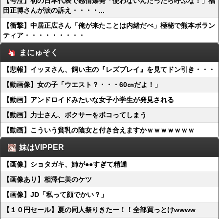
【号泣】初の日本代表で感情爆発「使わないんだったら呼ぶな！」福
田正博さんが涙の訴え・・・・...
【衝撃】中居正広さん「俺が来たことは内緒だべ」極秘で熊本ボラン
ティア・・・・・・・・・
まにゅそく
【悲報】イッヌさん、飼い主の『レズプレイ』を見てドン引き・・・
【動画像】女の子「ウエスト？・・・60㎝だよ！」
【動画】アンドロイドみたいな女子小学生が発見される
【動画】力士さん、ボクサーをボコってしまう
【動画】こういう貧乳の陰女と付き合えますかｗｗｗｗｗｗｗ
妹はVIPPER
【画像】ショタガキ、姉が●●すぎて精通
【画像あり】相澤仁美のケツ
【画像】JD「私って顔でかい？」
【１０円セール】夏の同人祭りきたー！！全部買っとけwwww