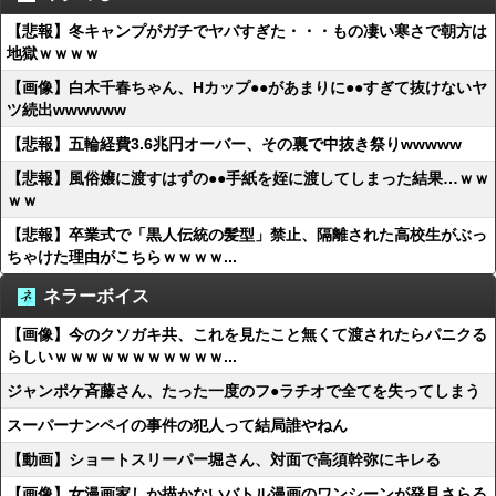
【悲報】冬キャンプがガチでヤバすぎた・・・もの凄い寒さで朝方は
地獄ｗｗｗｗ
【画像】白木千春ちゃん、Hカップ●●があまりに●●すぎて抜けないヤ
ツ続出wwwwww
【悲報】五輪経費3.6兆円オーバー、その裏で中抜き祭りwwwww
【悲報】風俗嬢に渡すはずの●●手紙を姪に渡してしまった結果…ｗｗ
ｗｗ
【悲報】卒業式で「黒人伝統の髪型」禁止、隔離された高校生がぶっ
ちゃけた理由がこちらｗｗｗｗ...
ネラーボイス
【画像】今のクソガキ共、これを見たこと無くて渡されたらパニクる
らしいｗｗｗｗｗｗｗｗｗｗｗ...
ジャンポケ斉藤さん、たった一度のフ●ラチオで全てを失ってしまう
スーパーナンペイの事件の犯人って結局誰やねん
【動画】ショートスリーパー堀さん、対面で高須幹弥にキレる
【画像】女漫画家しか描かないバトル漫画のワンシーンが発見さらる