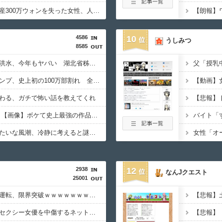
【悲報】株暴落で全財産300万ウォンを失った女性、人生終了でモニター破壊ｗｗｗｗｗｗ
4586
10
うしみつ
8585
【中国】毎年恒例の大洪水、今年もヤバい 湖北省秭帰県で山洪水が市街地を直撃、工場浸水・車両が次々流される
【悲報】週刊少年ジャンプ、史上初の100万部割れ 全盛期653万部から98万部に…紙の雑誌「100万部超え」が消滅
わる、ガチで怖い話を教えてくれ
ボケて史上最強の作品 【画像】ボケて史上最強の作品、ついに決まるｗｗｗｗｗｗｗｗ
整形してはいけないみたいな風潮、冷静に考えると謎だよな
女性「オ
2938
12
なんJクエスト
25001
【動画】かもしれない運転、限界突破ｗｗｗｗｗｗｗｗｗ
スリムクラブ真栄田、セクシー女優を中傷するネット民を痛烈批判！「車の中臭そう」