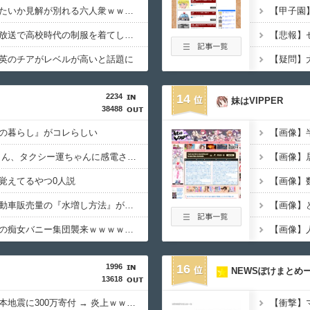
【画像】誰とエッチしたいか見解が別れる六人衆ｗｗｗｗｗｗｗｗｗ
【画像】女子アナ、生放送で高校時代の制服を着てしまうｗｗｗｗｗｗｗｗｗｗｗｗｗｗｗ
英のチアがレベルが高いと話題に
2234
14
妹はVIPPER
38488
の暮らし』がコレらしい
【画像】
【動画】 女子中学生さん、タクシー運ちゃんに感電させられ死亡……
覚えてるやつ0人説
【画像】数
【経済正体】中国の自動車販売量の『水増し方法』がこちらｗｗｗｗｗｗｗｗ
【画像】
【画像】アキバに美脚の痴女バニー集団襲来ｗｗｗｗｗｗｗｗｗｗ
1996
16
NEWSぽけまとめ
13618
セクシー女優さん、熊本地震に300万寄付 → 炎上ｗｗｗｗｗ