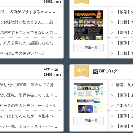
89081
【悲報】最近のZオスガキ、名前がダサすぎるｗｗｗｗｗｗ
父親「値上げラッシュでお味噌汁が飲めません...」息子「本当は味噌汁飲みたい」
小学館「今後、倫理的に許容することができないと判断した作家は使わない」
【悲報】まどマギ映画、来月公開なのに話題にならないwwwwwww
やっぱ日本の後追いだった
24315
4
BIPブログ
92406
【悲報】NHK番組に出演した性加害者「酒飲んでて覚えてない」
【衝撃映像】かもしれない運転、限界突破してしまう・・・
【画像】覇権漫画ワンピースの主人公モンキー・D・ルフィさん、変わり果てた姿で発見される・・・
鈴木紗理奈「ボランティアはもちろんだが、今熊本へ旅行に行くことも支援になる」
【悲報】ショートスリーパー堀、ショートスリーパーでない事がバレてしまう