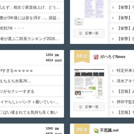
8万が12万円「とても払えず」相次ぐ家賃値上げ、どうすれば・・・？
K-POPアイドルの約半数が3年後には姿を消す…。損益分岐点突破は4％未満・・・
求刑7年・・・
【画像】SUSURU視聴者が選ぶ二郎系ランキング2026が発表されるｗｗｗ
1254
18
ガハろぐNews
4414
Hすぎるｗｗｗｗｗ
えちえち水着JK…
ツがセクシーすぎる
【悲報】
【画像】JKってこんなイヤらしいパンティ履いていいの？ｗｗｗｗｗ
〇ぱい揉まれても気持ち良く無い
【悲報】
1060
20
不思議.net
6976