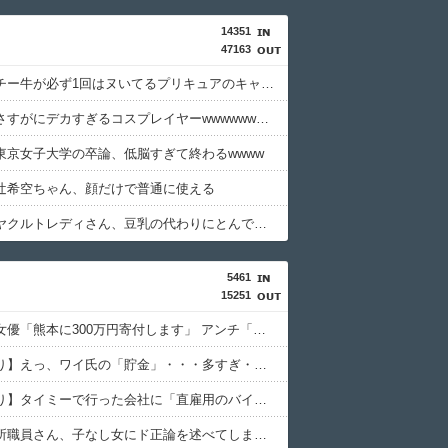
14351
47163
【画像】チー牛が必ず1回はヌいてるプリキュアのキャラがこちらwww
【画像】さすがにデカすぎるコスプレイヤーwwwwwwwww
東京女子大学の卒論、低脳すぎて終わるwwww
辻希空ちゃん、顔だけで普通に使える
【画像】ヤクルトレディさん、豆乳の代わりにとんでもないものを販売してしまう
5461
15251
セクシー女優「熊本に300万円寄付します」 アンチ「汚い金ありがとう♥」
【画像あり】えっ、ワイ氏の「貯金」・・・多すぎ・・・？
【画像あり】タイミーで行った会社に「直雇用のバイト」で行った結果ｗｗｗｗｗ
結婚相談所職員さん、子なし女にド正論を述べてしまう…