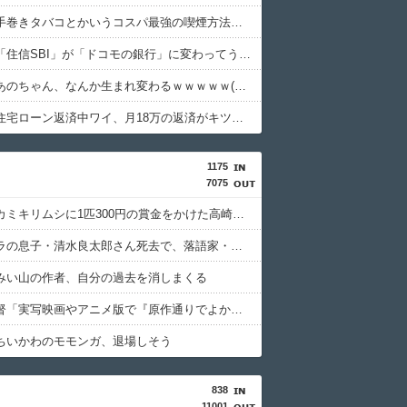
【衝撃】手巻きタバコとかいうコスパ最強の喫煙方法←これｗｗｗｗｗ
【衝撃】「住信SBI」が「ドコモの銀行」に変わってうんざりしてるやつｗｗｗｗｗ
【衝撃】あのちゃん、なんか生まれ変わるｗｗｗｗｗ(※画像あり)
【衝撃】住宅ローン返済中ワイ、月18万の返済がキツすぎるｗｗｗｗｗ
1175
7075
特定外来カミキリムシに1匹300円の賞金をかけた高崎市、初日に1170匹持ち込まれる
清水アキラの息子・清水良太郎さん死去で、落語家・柳家小はだが「いじめ」「暴行」被害告発
みい山の作者、自分の過去を消しまくる
押井守監督「実写映画やアニメ版で『原作通りでよかった』なんて感想は原作の成功体験を追体験したいだけ」
ちいかわのモモンガ、退場しそう
838
11001