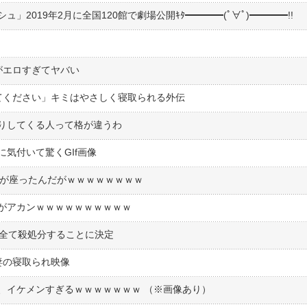
2019年2月に全国120館で劇場公開ｷﾀ━━━━(ﾟ∀ﾟ)━━━━!!
がエロすぎてヤバい
せてください」キミはやさしく寝取られる外伝
りしてくる人って格が違うわ
気付いて驚くGIf画像
組が座ったんだがｗｗｗｗｗｗｗｗ
がアカンｗｗｗｗｗｗｗｗｗｗ
は全て殺処分することに決定
妻の寝取られ映像
、イケメンすぎるｗｗｗｗｗｗｗ （※画像あり）