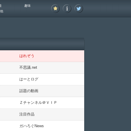
能
趣味
他
はれぞう
不思議.net
はーとログ
話題の動画
Ｚチャンネル＠ＶＩＰ
注目作品
ガハろぐNews