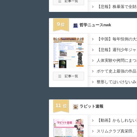
9
哲学ニュースnwk
人体実験や拷問にまつ
11
ラビット速報