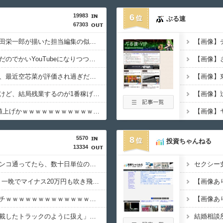
19983
6
ぶる速
67303
ワンピース原作者・尾田栄一郎が描いた担当編集の似顔絵「ムダに東大卒」
最近のテレビって、ただのでかいYouTubeになりつつあるよな
家庭菜園やってるけど、最近空芯菜が評価され過ぎだと思う！！！！！
【画像】
色々副業に手を出したけど、結局残業するのが1番稼げるな
【画像】
グラボ、国内価格4割値上げかｗｗｗｗｗｗｗｗｗｗｗｗｗｗｗｗ
5570
8
投資ちゃんねる
13334
体調不良で休んでパチンコ通ってたら、数十日単位の証拠写真撮られて会社クビになった
【悲報】NISA大暴落 一晩でマイナス20万円も吹き飛んだもよう
【画像】避難飯、レベチｗｗｗｗｗｗｗｗｗｗｗｗｗｗｗ
ブラジル「日本人を満載したトラックのように扱え」→ 差別として問題に→ 「一般的表現！」と弁明