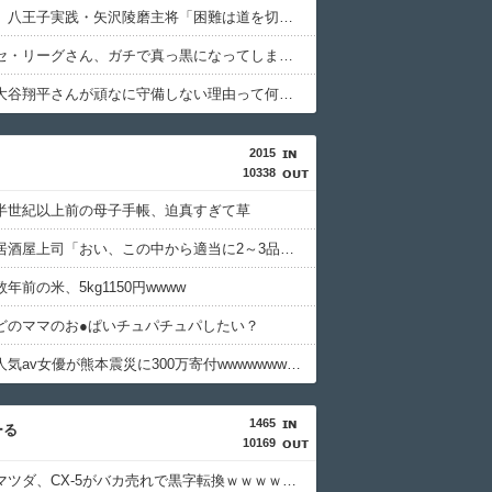
【甲子園】八王子実践・矢沢陵磨主将「困難は道を切りひらく大きな原動力」「いい顔をして野球をしよう」・・・・・・・・・
【悲報】セ・リーグさん、ガチで真っ黒になってしまうｗｗｗｗｗｗｗｗｗｗ
【疑問】大谷翔平さんが頑なに守備しない理由って何？ｗｗｗｗｗｗｗｗｗｗ
2015
10338
半世紀以上前の母子手帳、迫真すぎて草
【画像】居酒屋上司「おい、この中から適当に2～3品頼んでおいてくれや」
年前の米、5kg1150円wwww
どのママのお●ぱいチュパチュパしたい？
【画像】人気av女優が熊本震災に300万寄付wwwwwwwwwwww
1465
ーる
10169
【衝撃】マツダ、CX-5がバカ売れで黒字転換ｗｗｗｗｗ(※画像あり)