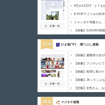
ジャンポケ斉藤さん、
17
ひま速(°∀°) -暇つぶし速報-
【画像】避難所の女が
【画像】フジテレビで
【画像】相澤仁美のケ
【悲報】女性さん、お
19
マジキチ速報