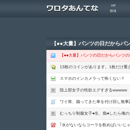
VIP
野球
【●●大量】パンツの日だからパ
【●●大量】パンツの日だからパンツ
13枚のコインがあります。1枚だけ
スマホのインカメラって怖くない？
陸上部女子の性欲エグすぎるwwwww
ワイ将、煽ってきた車を付け回し無事
むっちり制服女子●︎生、痴●︎したら俺
｢水がないならコーラを飲めばいいじゃ