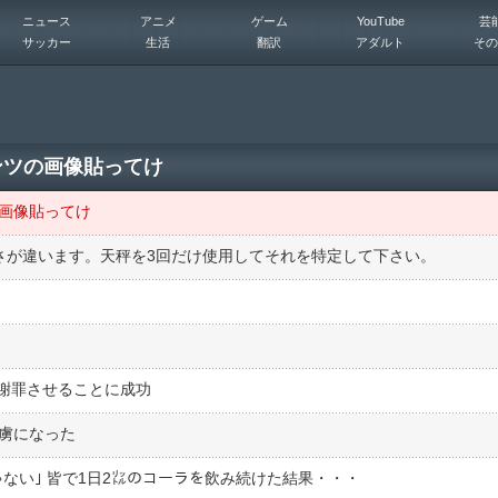
ニュース
アニメ
ゲーム
YouTube
芸
サッカー
生活
翻訳
アダルト
その
ンツの画像貼ってけ
の画像貼ってけ
重さが違います。天秤を3回だけ使用してそれを特定して下さい。
謝罪させることに成功
の虜になった
ない｣ 皆で1日2㍑のコーラを飲み続けた結果・・・