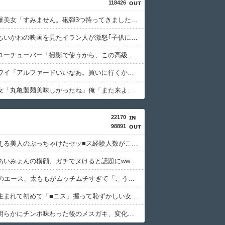
118426
【緊急】爆美女「すみません。砲弾3つ持ってきました」警察「！？」自衛隊「！？」→結果w w w w w w w w
【悲報】ちいかわの映画を見たイラン人が激怒｢子供に見せる内容じゃない｡悪影響は計り知れない｣←これw w w w w w w w w
【驚愕】ユーチューバー「撮影で使うから、この高級時計も車もぜ～んぶ経費でタダ！ｗ」←まさかコレ本気にしてる奴なんておらんよな？よな？w w w w w w w w w w w
【画像】ワイ「アルファードいいなあ。買いに行くか」店員「ほいっ見積もりな！」ワイ「金額おかしくね？」←お前らもそう思うよな？？？？？
【悲報】女「丸亀製麺美味しかったね」俺「また来ようよ」店員「お会計2380円になりまーす」→その後『こう』なったんだが俺悪くないよな？？？？？？？？
22170
98891
清楚に見える美人のぶっちゃけたセッ■ス経験人数がこちらwwwwwwww
【画像】あいみょんの横顔、ガチでヌけると話題にwwww
乃木坂46のエース、太ももがムッチムチすぎて「こう」なるwww
【画像】生まれて初めて「■ニス」握って恥ずかしい女の子さんwww
【画像】明らかにチンポ味わった後のメスガキ、変化を遂げる