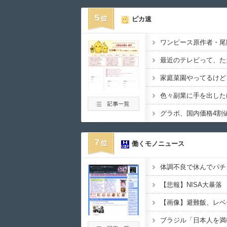
5
ピカ速
7
働くモノニュース