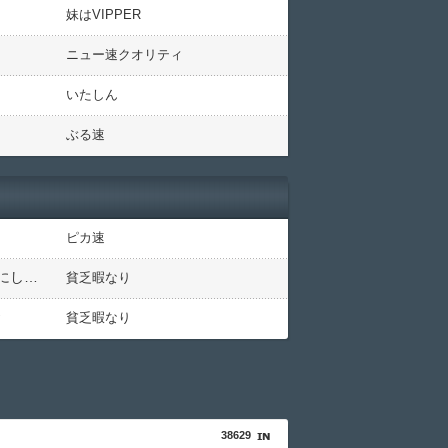
妹はVIPPER
ニュー速クオリティ
いたしん
ぶる速
ピカ速
【驚愕】ユーチューバー「撮影で使うから、この高級時計も車もぜ～んぶ経費でタダ！ｗ」←まさかコレ本気にしてる奴なんておらんよな？よな？w w w w w w w w w w w
貧乏暇なり
貧乏暇なり
38629