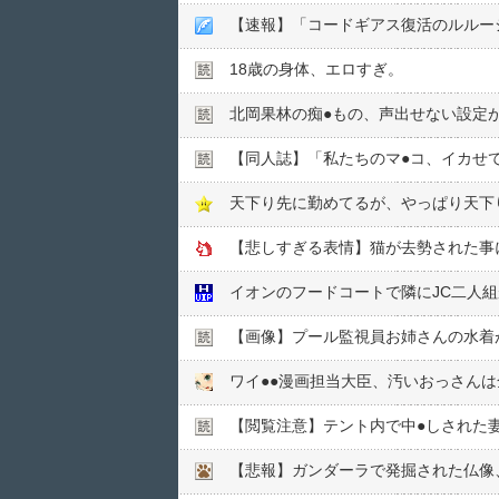
【速報】「コードギアス復活のルルーシュ」
18歳の身体、エロすぎ。
北岡果林の痴●︎もの、声出せない設定
【同人誌】「私たちのマ●︎コ、イカ
天下り先に勤めてるが、やっぱり天下
【悲しすぎる表情】猫が去勢された事に
イオンのフードコートで隣にJC二人
【画像】プール監視員お姉さんの水着
ワイ●●漫画担当大臣、汚いおっさん
【閲覧注意】テント内で中●︎しされた
【悲報】ガンダーラで発掘された仏像