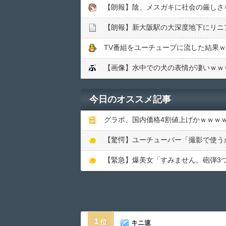
【朗報】陰、メスガキに社会の厳しさ
【朗報】新大阪駅の大深度地下にリニ
TV番組をユーチューブに流した結果
【画像】水中での犬の表情が凄いｗｗ
今日のオススメ記事
グラボ、国内価格4割値上げかｗｗｗ
【緊急】爆美女「すみません。砲弾3つ持
1
キニ速