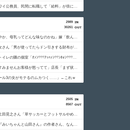
【朗報】ワイ公務員、民間に転職して「給料」が倍になる
2989
30261
父「授乳中か、母乳ってどんな味なのかね」嫁「飲んでみます？」ワイ「」⇒ｗｗ
【動画】女さん「男が使ってたらドン引きする財布がこれ！」⇒ｗｗｗｗｗ
【悲報】トイレの隣の個室「ｵｧﾝ♡♡♡ｱｯﾊｧﾝ♡♡ﾝﾎｫﾝ♡♡♡」⇒！！！
バイト「すみませんお客様が怒ってて」店長「まず状況詳しく教えて」ワイ「いいっすよ店長俺行きますよ」⇒
ール3の女がモテるのムカつく……」←これｗ
2505
8567
【悲報】土田晃之さん「草サッカーとフットサルやめました。20代の若手が来てつまんなくて」・・・・・・・・・
【悲報】『みいちゃんと山田さん』の作者さん、なんでこんなに嫌われてるんだろうな・・・・・・・・・