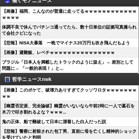
働くモノニュース
【画像】福岡、こんなのが普通に走ってるｗｗｗｗｗｗｗｗｗｗｗｗ
ｗｗｗｗ
体調不良で休んでパチンコ通ってたら、数十日単位の証拠写真撮られ
て会社クビになった
【悲報】NISA大暴落 一晩でマイナス20万円も吹き飛んだもよう
【画像】避難飯、レベチｗｗｗｗｗｗｗｗｗｗｗｗｗｗｗ
ブラジル「日本人を満載したトラックのように扱え」→ 差別として
問題に→ 「一般的表現！」と...
哲学ニュースnwk
【画像】このボケて、破壊力ありすぎてクッソワロタｗｗｗｗｗｗｗ
ｗｗ
【幽霊否定派、完全論破】幽霊がいないなら午前2時に一人で墓石を
木刀で叩き割れるよな？ｗｗｗ...
鬼の正体、船で難破して日本に漂着した白人だった説
【悲報】警察に射殺された包丁男、直前に母を亡くし精神的ショック
を受けていたと判明