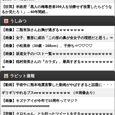
【狂気】米政府「黒人の梅毒患者399人を治療せず放置したらどうな
るか見たろ！」→40年間続...
うしみつ
【画像】二瓶有加さんお胸が過ぎるｗｗｗｗｗｗｗ
【画像】女子、整形に成功「この形の鼻が全女子の理想だと思う」⇒
【画像】小松菜奈（30歳・168cm）、子持ち⇒♡♡♡♡
【画像】坂道女子のバスト一覧ｗｗｗｗｗｗｗｗｗｗｗｗwｗｗｗｗ
【画像】稲村亜美さんの『カラダ』、最高すぎるｗｗｗｗｗｗｗｗｗ
ｗ
ラビット速報
【動画】手術中に熊本地震直撃した動画がやばすぎると話題に・・・
ギリギリやれるブス●●ｗｗｗｗｗｗｗｗｗ （※画像あり）
【画像】キズナアイが今年で10周年ってマジ？
wwwwwwwwwwwwwwwww
【悲報】クロちゃん、とち狂ったツイートをするｗｗｗｗｗｗｗｗｗ