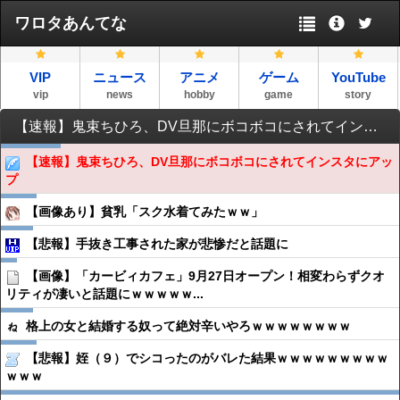
ワロタあんてな
VIP
ニュース
アニメ
ゲーム
YouTube
vip
news
hobby
game
story
【速報】鬼束ちひろ、DV旦那にボコボコにされてインスタにアップ
【速報】鬼束ちひろ、DV旦那にボコボコにされてインスタにアッ
プ
【画像あり】貧乳「スク水着てみたｗｗ」
【悲報】手抜き工事された家が悲惨だと話題に
【画像】「カービィカフェ」9月27日オープン！相変わらずクオ
リティが凄いと話題にｗｗｗｗｗ...
格上の女と結婚する奴って絶対辛いやろｗｗｗｗｗｗｗｗ
【悲報】姪（９）でシコったのがバレた結果ｗｗｗｗｗｗｗｗｗ
ｗｗｗ