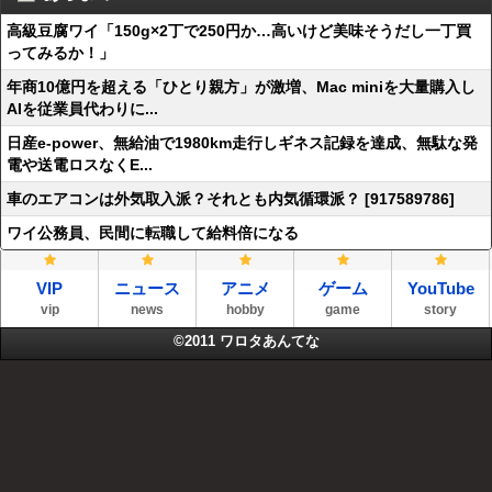
高級豆腐ワイ「150g×2丁で250円か…高いけど美味そうだし一丁買
ってみるか！」
年商10億円を超える「ひとり親方」が激増、Mac miniを大量購入し
AIを従業員代わりに...
日産e-power、無給油で1980km走行しギネス記録を達成、無駄な発
電や送電ロスなくE...
車のエアコンは外気取入派？それとも内気循環派？ [917589786]
ワイ公務員、民間に転職して給料倍になる
VIP
ニュース
アニメ
ゲーム
YouTube
vip
news
hobby
game
story
©2011
ワロタあんてな