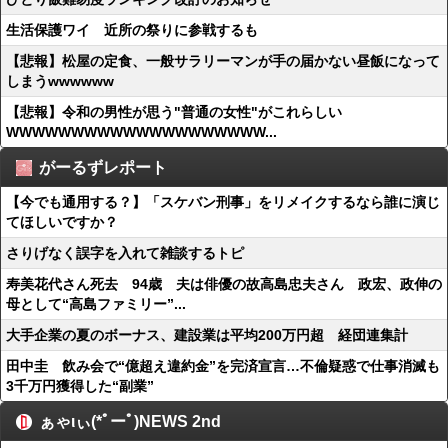
生活保護ワイ 近所の祭りに参戦するも
【悲報】松屋の定食、一般サラリーマンが手の届かない昼飯になって
しまうwwwwww
【悲報】令和の男性が思う"普通の女性"がこれらしい
WWWWWWWWWWWWWWWWWWWW...
がーるずレポート
【今でも通用する？】「スケバン刑事」をリメイクするなら誰に演じ
てほしいですか？
さりげなく誤字を入れて雑談するトピ
寿美花代さん死去 94歳 夫は俳優の故高島忠夫さん 政宏、政伸の
母として“高島ファミリー”...
大手企業の夏のボーナス、建設業は平均200万円超 経団連集計
田中圭 飲み会で“億超え違約金”を完済宣言…不倫疑惑で仕事消滅も
3千万円獲得した“副業”
ぁゃιぃ(*ﾟーﾟ)NEWS 2nd