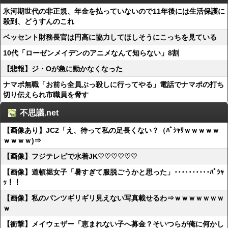
氷河期世代の非正規、年金を払っていないので11年後には生活保護に
殺到、どうすんのこれ
ベッセント財務長官は円高に協力してほしそうにこっちを見ている
10代「ローゼンメイデンのアニメなんて知らない」8割
【悲報】ジ・Oが急に動かなくなった
ナマポ無職「お前ら全員ぶっ殺しに行ってやる」電話でナマポの打ち
切り伝えられ市職員を脅す
不思議.net
【画像あり】JC2「え、待って私の足長くない？（ﾊﾟｼｬﾘｗｗｗｗｗ
ｗｗｗｗ)⇒
【画像】フジテレビで水着JK♡♡♡♡♡♡
【画像】道頓堀女子「暑すぎて服脱ごうかと思った」･･････････ﾊﾟｼｬ
ｯ！！
【画像】私のパンツギリギリ見えない写真載せるわ⇒ｗｗｗｗｗｗｗ
ｗ
【衝撃】メイウェザー「恵まれない子へ募金？そいつらが俺に何かし