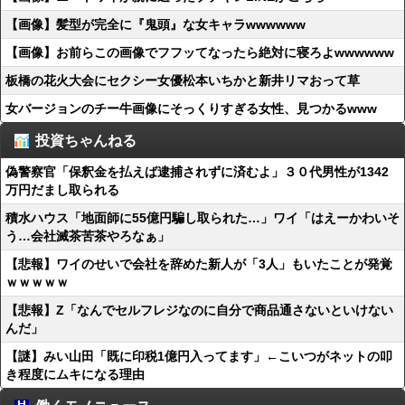
【画像】髪型が完全に『鬼頭』な女キャラwwwwww
【画像】お前らこの画像でフフッてなったら絶対に寝ろよwwwwww
板橋の花火大会にセクシー女優松本いちかと新井リマおって草
女バージョンのチー牛画像にそっくりすぎる女性、見つかるwww
投資ちゃんねる
偽警察官「保釈金を払えば逮捕されずに済むよ」３０代男性が1342
万円だまし取られる
積水ハウス「地面師に55億円騙し取られた…」ワイ「はえーかわいそ
う…会社滅茶苦茶やろなぁ」
【悲報】ワイのせいで会社を辞めた新人が「3人」もいたことが発覚
ｗｗｗｗｗ
【悲報】Z「なんでセルフレジなのに自分で商品通さないといけない
んだ」
【謎】みい山田「既に印税1億円入ってます」←こいつがネットの叩
き程度にムキになる理由