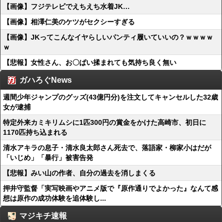
【画像】フジテレビでえちえち水着JK…
【画像】相澤仁美のケツがセクシーすぎる
【画像】JKってこんなイヤらしいパンティ履いていいの？ｗｗｗｗ
ｗ
【悲報】女性さん、お〇ぱい揉まれても気持ち良く無い
ガハろぐNews
週間少年ジャンプのグッズ(43億円分)を注文してキャンセルした32歳
女が逮捕
特定外来カミキリムシに1匹300円の賞金をかけた高崎市、初日に
1170匹持ち込まれる
清水アキラの息子・清水良太郎さん死去で、落語家・柳家小はだが
「いじめ」「暴行」被害告発
【悲報】みい山の作者、自分の過去を消しまくる
押井守監督「実写映画やアニメ版で『原作通りでよかった』なんて感
想は原作の成功体験を追体験し...
マジキチ速報