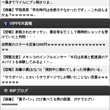
ー過ぎてワイらにブッ刺さりま...
【画像】宇垣美里「学生時代は全然モテなかったです」←これほんま
かぁ？w w w w w w...
VIPPER速報
【悲報】射殺されたオッサン、最近母を亡くして精神的ショックを受
けていたと判明・・・
吉野家のステーキ定食1500円ｗｗｗｗｗｗｗｗｗｗｗｗｗｗｗｗｗ
ｗｗ
【閲覧注意】メキシコのインフルエンサー「今日は友達と配達員のア
ルバイトを体験してみるよ！！...
【悲報】加藤小夏(おなつ)「演技中に惚れてしまった俳優がいる」
「サウダージ」とかいうサウダージでしか聞いたことない言葉ｗｗｗ
ｗｗｗｗｗ
BIPブログ
【画像】『菓子パン』だけ食べてる男の部屋、ガチでエグい
wwwwww