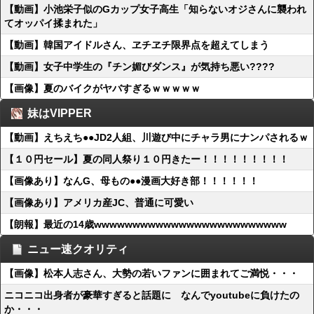
【動画】小池栄子似のGカップ女子高生「知らないオジさんに襲われ
てオッパイ揉まれた」
【動画】韓国アイドルさん、ヱチヱチ限界点を超えてしまう
【動画】女子中学生の『チン媚びダンス』が気持ち悪い????
【画像】夏のバイクがヤバすぎるｗｗｗｗｗ
妹はVIPPER
【動画】えちえち●●JD2人組、川遊び中にチャラ男にナンパされるｗ
【１０円セール】夏の同人祭り１０円きたー！！！！！！！！！
【画像あり】なんG、母もの●●漫画大好き部！！！！！！
【画像あり】アメリカ産JC、普通に可愛い
【朗報】最近の14歳wwwwwwwwwwwwwwwwwwwwwwwww
ニュー速クオリティ
【画像】松本人志さん、大勢の若いファンに囲まれてご満悦・・・
ニコニコ出身者が豪華すぎると話題に なんでyoutubeに負けたの
か・・・