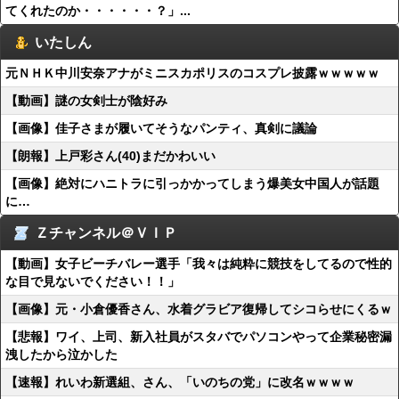
てくれたのか・・・・・・？」...
いたしん
元ＮＨＫ中川安奈アナがミニスカポリスのコスプレ披露ｗｗｗｗｗ
【動画】謎の女剣士が陰好み
【画像】佳子さまが履いてそうなパンティ、真剣に議論
【朗報】上戸彩さん(40)まだかわいい
【画像】絶対にハニトラに引っかかってしまう爆美女中国人が話題
に…
Ｚチャンネル＠ＶＩＰ
【動画】女子ビーチバレー選手「我々は純粋に競技をしてるので性的
な目で見ないでください！！」
【画像】元・小倉優香さん、水着グラビア復帰してシコらせにくるｗ
【悲報】ワイ、上司、新入社員がスタバでパソコンやって企業秘密漏
洩したから泣かした
【速報】れいわ新選組、さん、「いのちの党」に改名ｗｗｗｗ