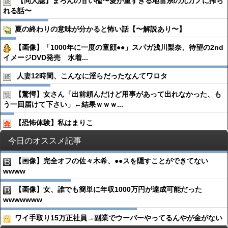
【同人誌】まろんの甘い檻〜愛が重すぎる地雷系の元カノに搾ら
れる話〜
夏の終わりの意味が分かると怖い話【〜解説あり〜】
【画像】「1000年に一度の童顔●●」スパガ浅川梨奈、待望の2nd
イメージDVD発売 水着...
人妻12時間、こんなに淫らだったなんてワロタ
【驚愕】女さん「出前頼んだけど用事があって出れなかった、も
う一回届けて下さい」←結果ｗｗｗ...
【恐怖体験】私はまりこ
今日のオススメ記事
【画像】完全オフの佐々木希、●●スを隠すことができてない
wwww
【画像】女、誰でも簡単に年収1000万円が達成可能だった
wwwwwww
ワイ手取り15万正社員→副業でウーバーやってるんやが金がない