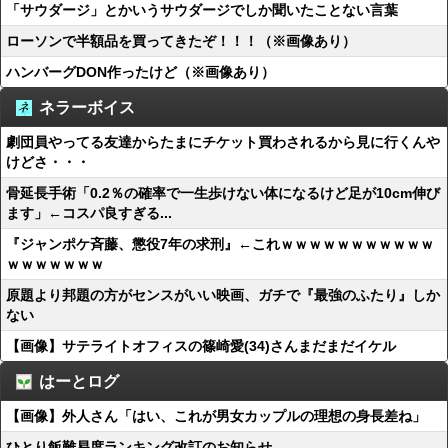
「サウダージ」とかいうサウダージでしか聞いたことない言葉
ローソンで半額品を買ってきたぞ！！！（※画像あり）
ハンバーグDON作ったけど（※画像あり）
ネラーボイス
劇団員やってる友達からたまにチケット買わされるから見に行くんや
けどさ・・・
骨延長手術「0.2％の確率で一生歩けない体になるけど足が10cm伸び
ます」←コスパ良すぎる...
『ジャンポケ斉藤、懲役7年の求刑』←これｗｗｗｗｗｗｗｗｗｗｗ
ｗｗｗｗｗｗｗ
原題より邦題の方がセンスがいい映画、ガチで『最強のふたり』しか
ない
【画像】サテライトオフィスの篠崎愛(34)さんまだまだイケル
はーとログ
【画像】外人さん「はい、これが男女カップルの理想の身長差ね」
ひとり飯難易度ランキング改訂のお知らせ