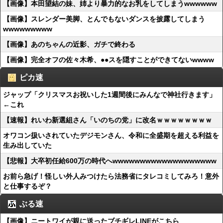
【画像】本田望結の妹、姉より暴力的なお乳をしてしまうwwwwww
【画像】スレンダー美脚、とんでもないダンスを披露してしまう
wwwwwwwww
【画像】あのちゃんの近影、ガチで終わる
【画像】完全オフの佐々木希、●●スを隠すことができてないwwww
ピカ速
ジャップ「クリスマスお祝いした1週間後にみんなで神社行きます」
←これ
【速報】れいわ新選組さん「いのちの党」に改名ｗｗｗｗｗｗｗｗ
オワコン扱いされていたデジモンさん、令和に全盛期を超える利益を
生み出していた
【悲報】大卒初任給600万の時代へwwwwwwwwwwwwwwwwwww
お前ら急げ！怪しい外人みつけたら法務省にタレコミしてみろ！意外
と仕事するぞ？
ぶる速
【画像】ニートワイが親に送ったブチギレLINEがこちら