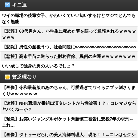
キニ速
ワイの職場の後輩女子、かわいくていい匂いするけどマジでとんでも
なく無能
【悲報】60代男さん、小学生に秘めた夢を語って通報されるｗｗｗｗ
ｗｗｗ
【悲報】男性の産後うつ、社会問題にwwwwwwwwwwwwwwwwww
【悲報】高市早苗に逆らった財務官僚、異例の左遷ｗｗｗｗｗｗｗｗ
いい歳して独身の男の人いるでしょ？
貧乏暇なり
【画像】令和最新版のあのちゃん、可愛過ぎてワイらにブッ刺さりま
くりw w w w w w
【速報】NHK職員が番組出演タレントから性被害！？←コレマジなら
ヤバくねーか？
【緊急】お笑いジャングルポケット斉藤慎二被告に懲役7年の求刑←
これ…
【画像】タトゥーだらけの美人海鮮料理人、現る！！←コレはセクシ