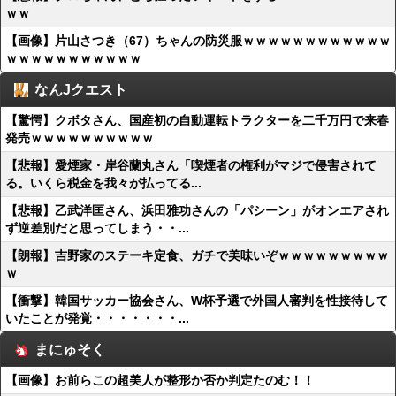
ｗｗ
【画像】片山さつき（67）ちゃんの防災服ｗｗｗｗｗｗｗｗｗｗｗｗ
ｗｗｗｗｗｗｗｗｗｗｗ
なんJクエスト
【驚愕】クボタさん、国産初の自動運転トラクターを二千万円で来春
発売ｗｗｗｗｗｗｗｗｗｗ
【悲報】愛煙家・岸谷蘭丸さん「喫煙者の権利がマジで侵害されて
る。いくら税金を我々が払ってる...
【悲報】乙武洋匡さん、浜田雅功さんの「パシーン」がオンエアされ
ず逆差別だと思ってしまう・・...
【朗報】吉野家のステーキ定食、ガチで美味いぞｗｗｗｗｗｗｗｗｗ
ｗ
【衝撃】韓国サッカー協会さん、W杯予選で外国人審判を性接待して
いたことが発覚・・・・・・・...
まにゅそく
【画像】お前らこの超美人が整形か否か判定たのむ！！