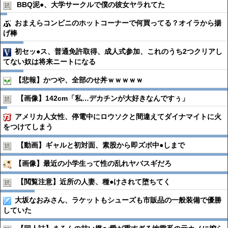
BBQ泥●︎、大学サークルで僕の彼女ヤラれてた
おまえらコンビニのホットコーナーで何買ってる？オイラから揚
げ棒
初セッ●ス、普通免許取得、成人式参加、これのうち2つクリアし
てない奴は将来ニートになる
【悲報】かつや、全部のせ丼ｗｗｗｗｗ
【画像】142cm「私…デカチンが大好きなんですぅ」
アメリカ人女性、停電中にロウソクと間違えてダイナマイトに火
をつけてしまう
【動画】ギャルと初対面、素股から即ズボ中●︎しまで
【画像】最近の小学生って性の乱れヤバスギだろ
【閲覧注意】近所の人妻、種●︎けされて堕ちてく
大坂なおみさん、ラケットもシューズも市販品の一般装備で優勝
していた