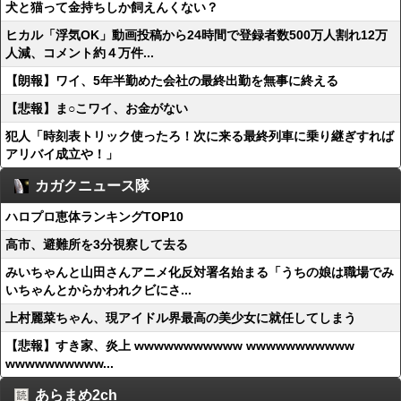
犬と猫って金持ちしか飼えんくない？
ヒカル「浮気OK」動画投稿から24時間で登録者数500万人割れ12万
人減、コメント約４万件...
【朗報】ワイ、5年半勤めた会社の最終出勤を無事に終える
【悲報】ま○こワイ、お金がない
犯人「時刻表トリック使ったろ！次に来る最終列車に乗り継ぎすれば
アリバイ成立や！」
カガクニュース隊
ハロプロ恵体ランキングTOP10
高市、避難所を3分視察して去る
みいちゃんと山田さんアニメ化反対署名始まる「うちの娘は職場でみ
いちゃんとからかわれクビにさ...
上村麗菜ちゃん、現アイドル界最高の美少女に就任してしまう
【悲報】すき家、炎上 wwwwwwwwwww wwwwwwwwwww
wwwwwwwwww...
あらまめ2ch