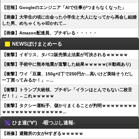
【悲報】Googleのエンジニア「AIで仕事がつまらなくなった」
【画像】大学生の頃に出会った小学生と大人になってから再会し結婚
した男、めちゃくちゃ叩かれて...
【画像】Amazon配達員、ブチギレる・・・・・
NEWSぽけまとめーる
【衝撃】イギリス、タバコ販売禁止法案が可決されるｗｗｗｗｗ
【衝撃】手術中に熊本地震が直撃した結果ｗｗｗｗｗ(※動画あり)
【衝撃】ワイ「豆腐、150g×2丁で250円か…高いけど美味そうだし
一丁買ってみるか！」→...
【衝撃】トランプ大統領、ブチギレ「イランはとんでもない二枚舌
だ！！」←これｗｗｗｗｗ
【衝撃】タクシー運転手、儲かりまくることが判明ｗｗｗｗｗｗｗｗ
ｗｗｗｗｗｗｗｗｗｗｗｗｗｗ...
ひま速(°∀°) -暇つぶし速報-
【画像】避難所の女がHすぎるｗｗｗｗｗ