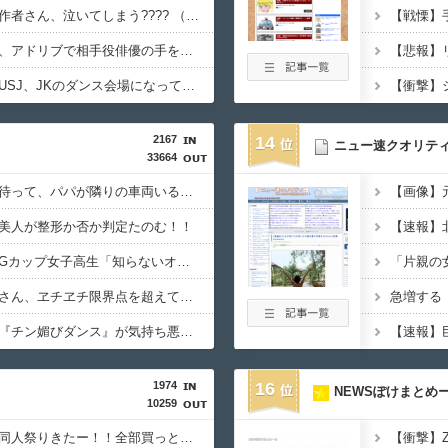
【悲報】みいちゃんの作者さん、泣いてしまう???? （※画像あり）
【悲報】吉岡里帆さん、アドリブで相手役俳優の手を取りお胸に押し当てる（※画像あり）
【悲報】ディズニーとUSJ、JKのダンス会場になってしまう （※動画あり）
2167
14
ニュー速クオリテ
33664
【画像】女子高生「え待って、パパが隣りの車両いる。。。」
美人が整形か否か判定たのむ！！
【動画】小池栄子似のGカップ女子高生「知らないオジさんに襲われてオッパイ揉まれた」
【動画】韓国アイドルさん、ヱチヱチ限界点を超えてしまう
【動画】女子中学生の『チン媚びダンス』が気持ち悪い????
【速報】
1974
16
NEWSぽけまとめ
10259
【１０円セール】夏の同人祭りきたー！！全部買っとけwwww