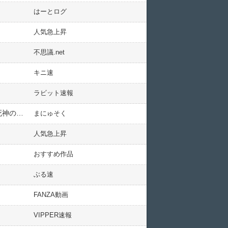
はーとログ
人気急上昇
不思議.net
キニ速
ラビット速報
【悲報】ゲームになった木村拓哉さん もうメチャクチャ＜動画像＞龍が如くスタジオ新作「ジャッジアイズ 死神の遺言」
まにゅそく
人気急上昇
おすすめ作品
ぶる速
FANZA動画
VIPPER速報