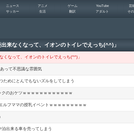
ニュース
アニメ
ゲーム
YouTube
芸
サッカー
生活
翻訳
アダルト
その
出来なくなって、イオンのトイレでえっち(^^)」
なくなって、イオンのトイレでえっち(^^)」
感あって不思議な雰囲気
勝つためにとんでもないズルをしてしまう
ックのおケツｗｗｗｗｗｗｗｗｗｗｗｗ
エルフママの授乳イベントｗｗｗｗｗｗｗｗｗ
）
中泊出来る車を売ってしまう