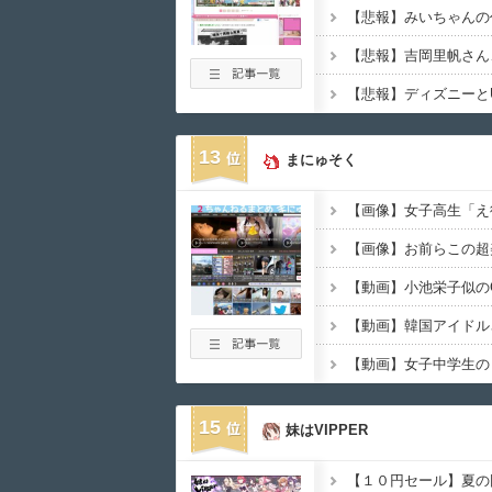
13
まにゅそく
【画像】お前らこの超
15
妹はVIPPER