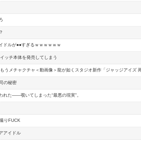
ろ
？
イドルが●●すぎるｗｗｗｗｗｗ
スイッチ本体を発売してしまう
司の秘密
われた――覗いてしまった“最悪の現実”。
撮りFUCK
アアイドル