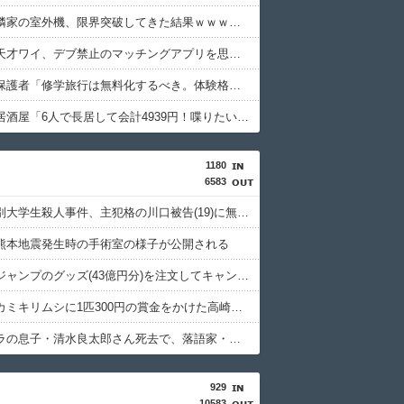
【衝撃】隣家の室外機、限界突破してきた結果ｗｗｗｗｗ(※画像あり)
【衝撃】天才ワイ、デブ禁止のマッチングアプリを思いつくｗｗｗｗｗ
【衝撃】保護者「修学旅行は無料化するべき。体験格差を放置するのか」←これｗｗｗｗｗ
【衝撃】居酒屋「6人で長居して会計4939円！喋りたいだけなら公園に行ってくれ（怒」←これｗｗｗｗｗ(※画像あり)
1180
6583
北海道江別大学生殺人事件、主犯格の川口被告(19)に無期懲役の判決
熊本地震発生時の手術室の様子が公開される
週間少年ジャンプのグッズ(43億円分)を注文してキャンセルした32歳女が逮捕
特定外来カミキリムシに1匹300円の賞金をかけた高崎市、初日に1170匹持ち込まれる
清水アキラの息子・清水良太郎さん死去で、落語家・柳家小はだが「いじめ」「暴行」被害告発
929
10583