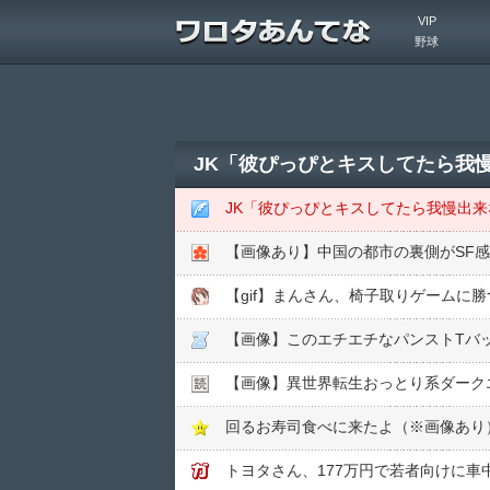
VIP
野球
JK「彼ぴっぴとキスしてたら我慢
JK「彼ぴっぴとキスしてたら我慢出来
【画像あり】中国の都市の裏側がSF
【gif】まんさん、椅子取りゲームに
【画像】このエチエチなパンストTバ
【画像】異世界転生おっとり系ダーク
回るお寿司食べに来たよ（※画像あり
トヨタさん、177万円で若者向けに車