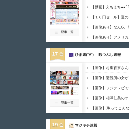
【画像あり】アメリカ
17
ひま速(°∀°) -暇つぶし速報-
【画像】避難所の女が
【画像】フジテレビで
【画像】相澤仁美のケ
19
マジキチ速報