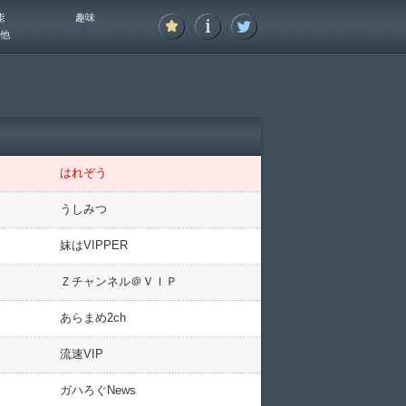
能
趣味
他
はれぞう
うしみつ
妹はVIPPER
Ｚチャンネル＠ＶＩＰ
あらまめ2ch
流速VIP
ガハろぐNews