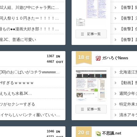
【動画】えちえち●●JD2人組、川遊び中にチャラ男にナンパされるｗ
【１０円セール】夏の同人祭り１０円きたー！！！！！！！！！
【画像あり】なんG、母もの●●漫画大好き部！！！！！！
産JC、普通に可愛い
1367
18
ガハろぐNews
4467
【画像】村重杏奈さん(30)のお〇ぱいがコチラwwwwwwwwwwww
Hすぎるｗｗｗｗｗ
【動画】
えちえち水着JK…
ツがセクシーすぎる
【画像】JKってこんなイヤらしいパンティ履いていいの？ｗｗｗｗｗ
1046
20
不思議.net
6271