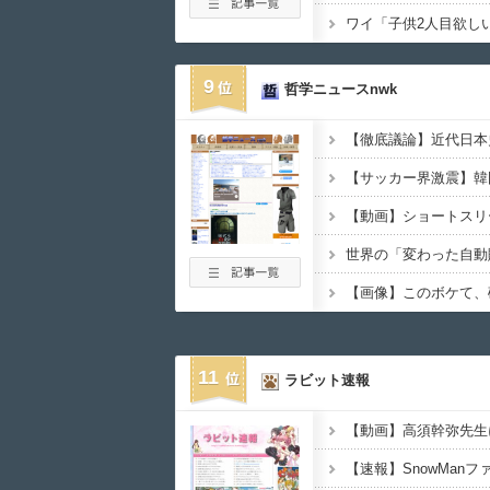
9
哲学ニュースnwk
世界の「変わった自動
11
ラビット速報