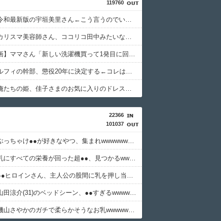
119760
【画像】令和最新版の宇垣美里さん←こう言うのでいいんだよが目一杯詰まってると話題にw w w w w w w w w
【画像】カリスマ美容師さん、ココリコ田中みたいなチー牛を大変身させた結果がこちらw w w w w w w w w w w
【爆笑動画】ママさん「新しい洗濯機買って1発目に回したらコレw」←こwれwはw w w w w w w w w w
【速報】ルフィの幹部、懲役20年に決定する←コレは妥当か？？？？？？？
【画像】俺たちの姫、佳子さまのお気に入りのドレスがこちらです←コレは可愛過ぎるw w w w w w w w
22366
101037
【悲報】ぶっちゃけ●●が好きなやつ、集まれwwwwwwwwwwwww
【速報】乳にすべての栄養が回った超●●、見つかるwwwwww
【朗報】●●ヒロインさん、主人公の股間に乳を押し当ててしまうwwwww
【朗報】山田涼介(31)のベッドシーン、●●すぎるwwwwwww
【画像】磯山さやかのガチで柔らかそうなお乳wwwwwww