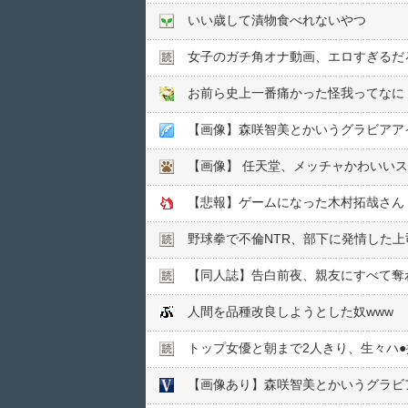
いい歳して漬物食べれないやつ
女子のガチ角オナ動画、エロすぎるだ
お前ら史上一番痛かった怪我ってなに
【画像】森咲智美とかいうグラビアア
【画像】 任天堂、メッチャかわいい
野球拳で不倫NTR、部下に発情した上
【同人誌】告白前夜、親友にすべて奪
人間を品種改良しようとした奴www
トップ女優と朝まで2人きり、生々ハ●︎
【画像あり】森咲智美とかいうグラビ