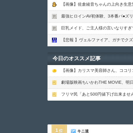
【画像】佐倉綾音ちゃんの上向き生意気
最強ヒロインAV初体験、3本番パ●︎ズ
巨乳メイド、ご主人様の言いなりすぎ
【悲報 】ヴェルファイア、ガチでク
今日のオススメ記事
【画像】カリスマ美容師さん、ココリコ田中
劇場版映画ちいかわTHE MOVIE
フリマ民「あと500円値下げ出来ませ
1
キニ速