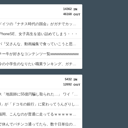
14362
46168
【画像】ドイツの『ナチス時代の国会』がガチでカッコ良すぎるwwwwwww
PhoneSE、女子高生を追い詰めてしまう・・・
三児のパパ『父さんな、動画編集で食っていこうと思うんだ』→結果
ー牛が好きなコンテンツ一覧wwwwwwwwwww
【悲報】今の小学生のなりたい職業ランキング、ガチで終わる
5432
12692
積水ハウス「地面師に55億円騙し取られた…」 ワイ「はえーかわいそう…会社滅茶苦茶やろなぁ」
「住信SBI」が「ドコモの銀行」に変わってうんざりしてるやつｗｗｗｗｗｗｗ
【画像】福岡、こんなのが普通に走ってるｗｗｗｗｗｗｗｗｗｗｗｗｗｗｗｗ
体調不良で休んでパチンコ通ってたら、数十日単位の証拠写真撮られて会社クビになった