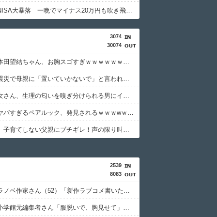
【悲報】NISA大暴落 一晩でマイナス20万円も吹き飛んだもよう
3074
30074
【画像】本田望結ちゃん、お胸スゴすぎｗｗｗｗｗｗｗｗｗ
【画像】震災で母親に「置いていかないで」と言われて置いていった娘⇒！！
【悲報】女さん、生理の匂いを嗅ぎ分けられる男にイライラ⇒ｗｗｗ
【画像】ヤバすぎるペアルック、発見されるｗｗｗwｗｗｗｗｗｗｗｗｗ
女性さん、子育てしない父親にブチギレ！声の限り叫ぶ！！→ｗｗｗｗ
2539
8083
【悲報】ラノベ作家さん（52）「新作ラブコメ書いたぞ！ｗ」X民さん「いい歳こいてラブコメ（笑）恥ずかしくないの？」ｗｗｗｗｗｗｗｗｗｗ
【衝撃】小学館元編集者さん「服脱いで、胸見せて」グラビア志望女性に過激要求・・・・・・・・・