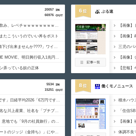
20057
6
ぶる速
66976
移民ベトナム女達の宅飲み、レベチｗｗｗｗｗｗｗｗｗｗｗｗｗｗｗｗｗｗｗｗｗｗｗｗ
またこういうのでいい丼をポスト
【画像】i
フリマ民「あと500円値下げ出来ませんか????」ワイ「ほ～い購入ｗ」
劇場版映画ちいかわTHE MOVIE、明日興行収入1兆円突破が確実にｗｗｗｗｗｗｗｗｗｗｗｗｗ
【画像】チ
ン弄っている奴の正体
5534
8
働くモノニュース
15251
日経平均2013「1万円です」日経平均2026「6万円です」←これは年収爆上がりしたんやろなぁ・・・
【朗報】プチプチで有名な川上産業、社名を「プチプチ株式会社」に変更ｗｗｗｗｗ
【超悲報】Z新入社員、意地でも「9月の社員旅行」の計画をやらないｗｗｗｗｗ
従姉妹の娘が「ワイニートのジッジ（金持ち）」にやたら会いに来る理由ｗｗｗｗｗ