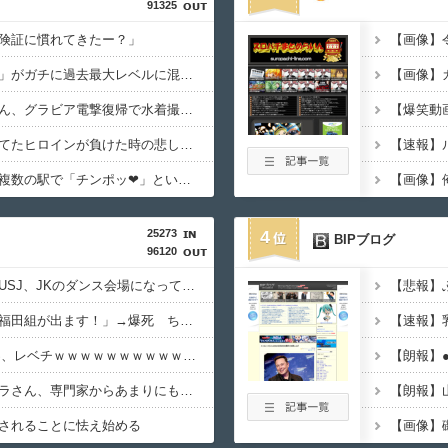
91325
険証に慣れてきたー？」
【緊急】明日「銀だこ」がガチに過去最大レベルに混みそうwwwwwwwwwwwwwwwwwwwwwwwwww
【画像】小倉ゆうかさん、グラビア電撃復帰で水着撮影ｗｗｗｗｗｗ
ラブコメ漫画で応援してたヒロインが負けた時の悲しさは異常
【動画】福岡の電車、複数の駅で「チンポッ❤」というアナウンスが流れ大騒ぎwwwwwwwww
25273
4
BIPブログ
96120
【悲報】ディズニーとUSJ、JKのダンス会場になってしまうｗｗｗｗｗ
福田雄一「新ケロロに福田組が出ます！」→爆死 ちいかわの監督「原作に忠実に」→爆売れ
【衝撃動画】令和のJS、レベチｗｗｗｗｗｗｗｗｗｗｗｗｗｗｗｗｗｗｗｗｗｗｗｗｗｗｗｗｗｗ
【超悲報】明日花キララさん、専門家からあまりにも非情な一言を告げられる
されることに怯え始める