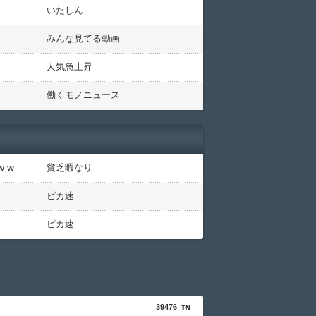
いたしん
みんな見てる動画
人気急上昇
働くモノニュース
 w
貧乏暇なり
ピカ速
ピカ速
39476