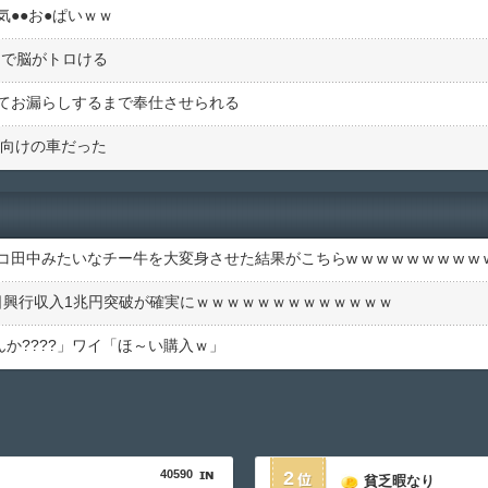
●●お●ぱいｗｗ
リで脳がトロける
てお漏らしするまで奉仕させられる
ズ向けの車だった
みたいなチー牛を大変身させた結果がこちらw w w w w w w w w w
、明日興行収入1兆円突破が確実にｗｗｗｗｗｗｗｗｗｗｗｗｗ
んか????」ワイ「ほ～い購入ｗ」
40590
2
貧乏暇なり