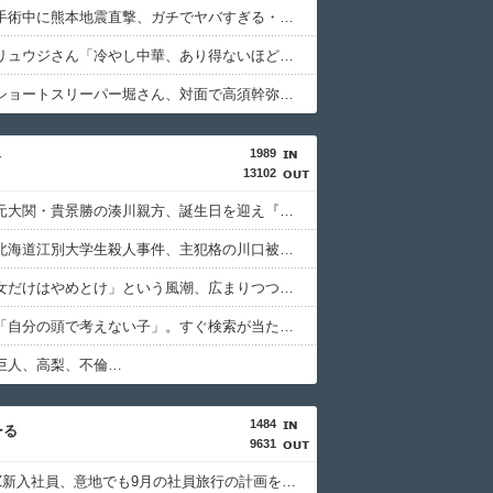
【戦慄】手術中に熊本地震直撃、ガチでヤバすぎる・・・・・・・・・
【悲報】リュウジさん「冷やし中華、あり得ないほどダルい」ｗｗｗｗｗｗｗｗｗｗ
【衝撃】ショートスリーパー堀さん、対面で高須幹弥さんにキレるｗｗｗｗｗｗｗｗｗｗ
1989
ィ
13102
【画像】元大関・貴景勝の湊川親方、誕生日を迎え『誰！？』と話題にｗｗｗ
【速報】北海道江別大学生殺人事件、主犯格の川口被告(19)に無期懲役の判決・・・
「片親の女だけはやめとけ」という風潮、広まりつつある・・・
急増する「自分の頭で考えない子」。すぐ検索が当たり前に 「タイパ」至上主義・・・
巨人、高梨、不倫…
1484
ーる
9631
【衝撃】Z新入社員、意地でも9月の社員旅行の計画をやらない・・・・・