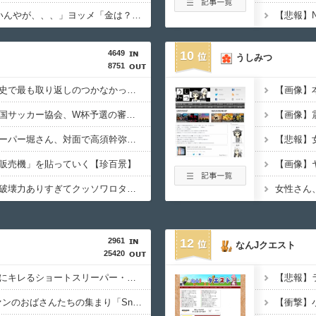
ワイ「子供2人目欲しいんやが、、、」ヨッメ「金は？育児は？私の仕事は？キャリアは？」
4649
10
うしみつ
8751
【徹底議論】近代日本史で最も取り返しのつかなかった失敗って何？
【サッカー界激震】韓国サッカー協会、W杯予選の審判に“性接待”していたことが発覚 協会カードの決済明細まで見つかる
【動画】ショートスリーパー堀さん、対面で高須幹弥にキレる ← 睡眠は大事だと話題
販売機」を貼っていく【珍百景】
【画像】このボケて、破壊力ありすぎてクッソワロタｗｗｗｗｗｗｗｗｗ
2961
12
なんJクエスト
25420
【動画】高須幹弥先生にキレるショートスリーパー・堀大輔氏が怖いと話題にｗｗｗｗｗｗｗｗｗｗｗ
【速報】SnowManファンのおばさんたちの集まり「Snow Woman」、ライブ開催決定！！（※動画あり）