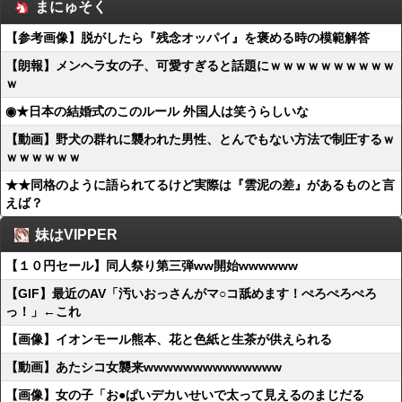
まにゅそく
【参考画像】脱がしたら『残念オッパイ』を褒める時の模範解答
【朗報】メンヘラ女の子、可愛すぎると話題にｗｗｗｗｗｗｗｗｗｗ
ｗ
◉★日本の結婚式のこのルール 外国人は笑うらしいな
【動画】野犬の群れに襲われた男性、とんでもない方法で制圧するｗ
ｗｗｗｗｗｗ
★★同格のように語られてるけど実際は『雲泥の差』があるものと言
えば？
妹はVIPPER
【１０円セール】同人祭り第三弾ww開始wwwwww
【GIF】最近のAV「汚いおっさんがマ○コ舐めます！ぺろぺろぺろ
っ！」←これ
【画像】イオンモール熊本、花と色紙と生茶が供えられる
【動画】あたシコ女襲来wwwwwwwwwwwwww
【画像】女の子「お●ぱいデカいせいで太って見えるのまじだる