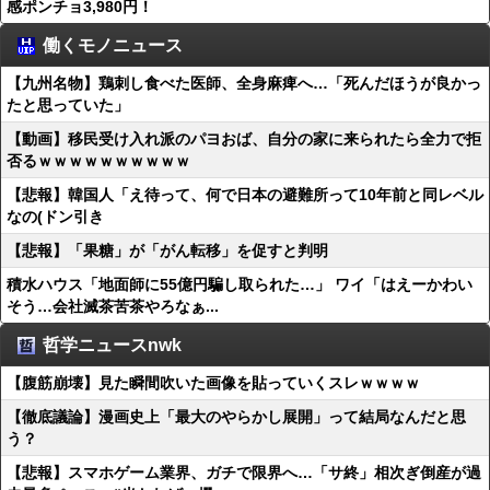
感ポンチョ3,980円！
働くモノニュース
【九州名物】鶏刺し食べた医師、全身麻痺へ…「死んだほうが良かっ
たと思っていた」
【動画】移民受け入れ派のパヨおば、自分の家に来られたら全力で拒
否るｗｗｗｗｗｗｗｗｗｗ
【悲報】韓国人「え待って、何で日本の避難所って10年前と同レベル
なの(ドン引き
【悲報】「果糖」が「がん転移」を促すと判明
積水ハウス「地面師に55億円騙し取られた…」 ワイ「はえーかわい
そう…会社滅茶苦茶やろなぁ...
哲学ニュースnwk
【腹筋崩壊】見た瞬間吹いた画像を貼っていくスレｗｗｗｗ
【徹底議論】漫画史上「最大のやらかし展開」って結局なんだと思
う？
【悲報】スマホゲーム業界、ガチで限界へ…「サ終」相次ぎ倒産が過