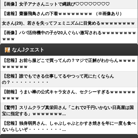
【画像】女子アナさんニットで縄跳び♡♡♡♡♡♡♡♡
【速報】齋藤飛鳥さんの下着ｗｗｗｗｗｗｗｗ （※画像あり）
女さん(29)、若さを失ってフェミニズムに目覚めるｗｗｗｗｗｗｗｗ
【画像】パパ活待機中の子が20人ぐらい激写されるｗｗｗｗｗｗｗｗ
ｗｗｗ
なんJクエスト
【悲報】お前ら服どこで買ってんの？マジで正解がわからんｗｗｗｗ
ｗｗｗｗｗｗ
【悲報】誰でもできる仕事してるやつって死にたくならん
の？・・・・・・・・・
【朗報】うまい棒の公式キャラ女さん、セクシーすぎるｗｗｗｗｗｗ
ｗｗｗｗ
【驚愕】スリムクラブ真栄田さん「これで2千円いかない日高屋は国
宝に指定する」ｗｗｗｗｗｗｗ...
【悲報】独身弱男さん、しゃぶしゃぶとかすき焼きを年に一度も食べ
ないらしいぞ・・・・・・・・...