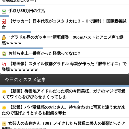
る地獄のポスター」
手取り35万円の生活
【サッカー】日本代表がコスタリカに３－０で勝利！ 国際親善試
合
”グラドル界のガッキー”新垣優香 90cmバストとアニメ声で誘
惑ｗｗｗｗ
お前ら史上一番痛かった怪我ってなに？
【動画像】スタイル抜群グラドル 母親が作った『眼帯ビキニ』で
登場ｗｗｗｗｗｗｗ
今日のオススメ記事
【動画】御当地アイドルだった頃の今田美桜、ガチのマジで可愛
くてワイらをびびらせまくってしま...
【悲報】パパ活疑惑のおじさん、待ち合わせに写真と違う女が来
たので逃げようとするも眼鏡を奪わ...
女芸人の吉住さん（36）メイクしたら普通に美人の部類だったと