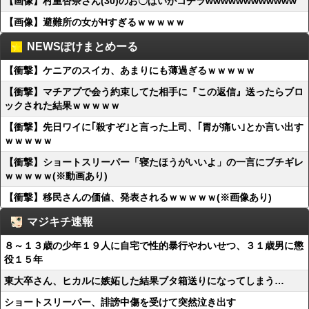
【画像】村重杏奈さん(30)のお〇ぱいがコチラwwwwwwwwwwww
【画像】避難所の女がHすぎるｗｗｗｗｗ
NEWSぽけまとめーる
【衝撃】ケニアのスイカ、あまりにも薄過ぎるｗｗｗｗｗ
【衝撃】マチアプで会う約束してた相手に『この返信』送ったらブロ
ックされた結果ｗｗｗｗｗ
【衝撃】先日ワイに｢殺すぞ｣と言った上司、｢胃が痛い｣とか言い出す
ｗｗｗｗｗ
【衝撃】ショートスリーパー「寝たほうがいいよ」の一言にブチギレ
ｗｗｗｗｗ(※動画あり)
【衝撃】移民さんの価値、発表されるｗｗｗｗｗ(※画像あり)
マジキチ速報
８～１３歳の少年１９人に自宅で性的暴行やわいせつ、３１歳男に懲
役１５年
東大卒さん、ヒカルに嫉妬した結果ブタ箱送りになってしまう…
ショートスリーパー、誹謗中傷を受けて突然泣き出す