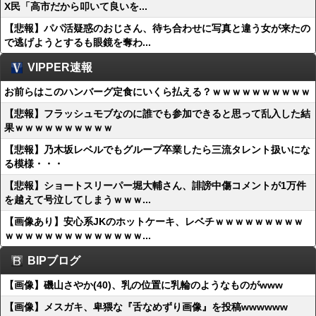
X民「高市だから叩いて良いを...
【悲報】パパ活疑惑のおじさん、待ち合わせに写真と違う女が来たの
で逃げようとするも眼鏡を奪わ...
VIPPER速報
お前らはこのハンバーグ定食にいくら払える？ｗｗｗｗｗｗｗｗｗｗ
【悲報】フラッシュモブなのに誰でも参加できると思って乱入した結
果ｗｗｗｗｗｗｗｗｗｗ
【悲報】乃木坂レベルでもグループ卒業したら三流タレント扱いにな
る模様・・・
【悲報】ショートスリーパー堀大輔さん、誹謗中傷コメントが1万件
を越えて号泣してしまうｗｗｗ...
【画像あり】安心系JKのホットケーキ、レベチｗｗｗｗｗｗｗｗｗ
ｗｗｗｗｗｗｗｗｗｗｗｗｗｗ...
BIPブログ
【画像】磯山さやか(40)、乳の位置に乳輪のようなものがwww
【画像】メスガキ、卑猥な『舌なめずり画像』を投稿wwwwww