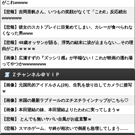
がこれwwww
【悲報】吉岡里帆さん、いつもの笑顔がなくて「こわE」反応続出
wwwwww
【悲報】彼女のスカトプレイに目覚めてしまい、カレーが食べられな
くなった男www
【悲報】48歳オッサンが語る、浮気の結末に涙が止まらない…その理
由がこれｗｗｗｗ
【画像】広瀬すずの『ズッシリ感』が半端ない！これが映画の濡れ場
ってやつかwwwwwww
Ｚチャンネル＠ＶＩＰ
【画像】元国民的アイドルさん(28)、生乳を放り出してカメラに接写
ｗ
【画像】米国の最新ラブドールのヱチヱチラインナップがこちら♡
【画像】本田望結の妹、本田望結よりたわわに実ってしまうｗ
【悲報】 とんでも無いヤバい台風がお盆直撃ｗ
《悲報》スマホゲーム、サ終が相次いで倒産も急増してしまう……