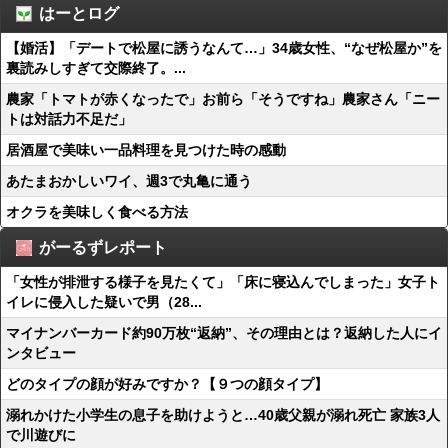
はーとログ
【婚活】「デートで松屋に誘うなんて…」34歳女性、“なぜ松屋か”を
裏読みしすぎて交際終了。...
農家「トマトが赤くなったで」お前ら「そうですね」農家さん「ニー
トは対話力不足だ」
居酒屋で美味い一品料理を見つけた時の感動
あたまおかしいワイ、週3で丸亀に通う
オクラを美味しく食べる方法
がーるずレポート
「女性が排泄する様子を見たくて」「床に寝込んでしまった」女子ト
イレに侵入した疑いで男（28...
マイナンバーカード約90万枚“返納”、その理由とは？返納した人にイ
ンタビュー
どのタイプの顔が好みですか？【９つの顔タイプ】
溺れかけた小学生の息子を助けようと…40歳父親が溺れ死亡 家族3人
で川遊びに