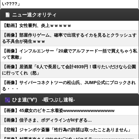
い????」
ニュー速クオリティ
【動画】女性審判、炎上ｗｗｗｗｗ
【画像】部屋作りゲーム、確率で出現するイカを見るとクラッシュす
る不具合が発生ｗｗｗ
【画像】インフルエンサー「20歳でアルファード一括で買えちゃう私
って素敵」
【画像】居酒屋「6人で長居して会計4939円！喋りたいだけなら公園
に行ってくれ（怒」
【画像】サイバーコネクトツーの松山氏、JUMP公式にブロックされ
る・・・
ひま速(°∀°) -暇つぶし速報-
【画像】45歳女のビキニ水着姿wwwwwwwwwwwwwww
【画像】佳子さま、ボディラインがHすぎる…
【悲報】ジャンポケ斎藤「性行為の許諾は取ったことありません」