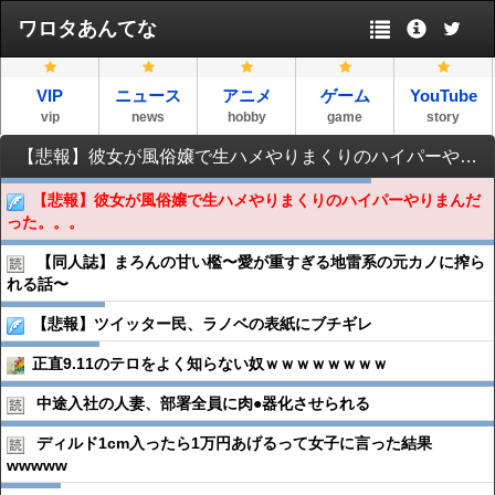
ワロタあんてな
VIP
ニュース
アニメ
ゲーム
YouTube
vip
news
hobby
game
story
【悲報】彼女が風俗嬢で生ハメやりまくりのハイパーやりまんだった。。。
【悲報】彼女が風俗嬢で生ハメやりまくりのハイパーやりまんだ
った。。。
【同人誌】まろんの甘い檻〜愛が重すぎる地雷系の元カノに搾ら
れる話〜
【悲報】ツイッター民、ラノベの表紙にブチギレ
正直9.11のテロをよく知らない奴ｗｗｗｗｗｗｗｗ
中途入社の人妻、部署全員に肉●︎器化させられる
ディルド1cm入ったら1万円あげるって女子に言った結果
wwwww