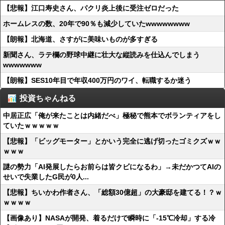
【悲報】江口寿史さん、パクリ炎上後に受注ゼロだった
ホームレスの数、20年で90％も減少していたwwwwwwww
【朗報】北海道、さすがに美味いものが多すぎる
新聞さん、ラテ欄の野球中継に壮大な縦読みを仕込んでしまう
wwwwwww
【朗報】SES10年目で年収400万円のワイ、転職するか迷う
投資ちゃんねる
中居正広「俺が来たことは内緒だべ」極秘で熊本でボランティアをし
ていたｗｗｗｗｗ
【悲報】「ビッグモーター」とかいう完全に逃げ切ったゴミクズｗｗ
ｗｗｗ
謎の勢力「AI発展したらお前らは皆クビになるわ」→未だかつてAIの
せいで失業したG民が0人...
【悲報】ちいかわ作者さん、「総額30億超」の大豪邸を建てる！？ｗ
ｗｗｗｗ
【画像あり】NASAが開発、着るだけで瞬時に「-15℃冷却」する冷