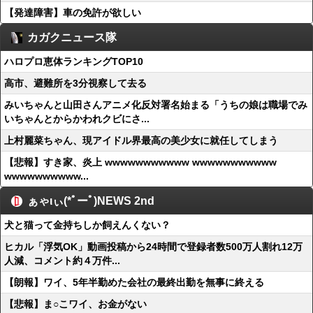
【発達障害】車の免許が欲しい
カガクニュース隊
ハロプロ恵体ランキングTOP10
高市、避難所を3分視察して去る
みいちゃんと山田さんアニメ化反対署名始まる「うちの娘は職場でみ
いちゃんとからかわれクビにさ...
上村麗菜ちゃん、現アイドル界最高の美少女に就任してしまう
【悲報】すき家、炎上 wwwwwwwwwww wwwwwwwwwww
wwwwwwwwww...
ぁゃιぃ(*ﾟーﾟ)NEWS 2nd
犬と猫って金持ちしか飼えんくない？
ヒカル「浮気OK」動画投稿から24時間で登録者数500万人割れ12万
人減、コメント約４万件...
【朗報】ワイ、5年半勤めた会社の最終出勤を無事に終える
【悲報】ま○こワイ、お金がない