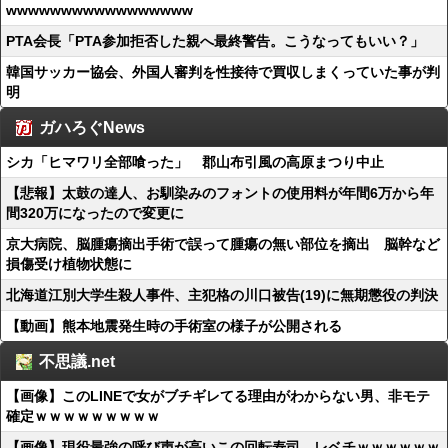
wwwwwwwwwwwwwwwww
PTA会長「PTA参加拒否した親へ最終警告。こうなってもいい？」
韓国サッカー協会、外国人審判を性接待で買収しまくっていた事が判
明
ガハろぐNews
シカ「ヒマワリ全部喰った」 郡山布引風の高原まつり中止
【悲報】太鼓の達人、お馴染みのフォントの使用料が年間6万から年
間320万になったので変更に
京大病院、脳腫瘍摘出手術で誤って腫瘍の無い部位を摘出 脳幹など
損傷受け植物状態に
北海道江別大学生殺人事件、主犯格の川口被告(19)に無期懲役の判決
【動画】熊本地震発生時の手術室の様子が公開される
不思議.net
【画像】このLINEで女がブチギレてる理由がわからない男、非モテ
確定ｗｗｗｗｗｗｗｗｗ
【画像】現役最強の呼び声が高いこの回転寿司、レベチｗｗｗｗｗｗ