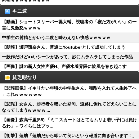
判明ｗｗｗｗｗｗｗｗｗ
キニ速
【動画】ショートスリーパー堀大輔、視聴者の「寝た方がいい」の一
言に鬼激怒ｗｗｗｗ
中学生の射精とかいう二度と味わえない快感ｗｗｗｗｗ
【朗報】瀬戸環奈さん、普通にYoutuberとして成功してしまう
一般作だけど●●いシーンがあって、妙にムラムラしてしまった作品
【画像】謎の新人女性声優H、声優水着界隈に旋風を巻き起こす
貧乏暇なり
【悲報画像】イキリたい年頃の中学生さん、和彫を入れて人生終了へ
←これw w w w w w
【悲報】女さん、歩行者を轢いた挙句、道路に倒れてどえらいことに
なってしまうw w w w ...
【画像】森高千里(55) 「ミニスカートはとてもムリよ若い子には負け
るわ」←ワイらにはブッ...
【衝撃】蓮舫「蓮舫だから叩いて良いという報道に向き合います！」