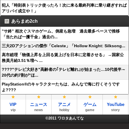
犯人「時刻表トリック使ったろ！次に来る最終列車に乗り継ぎすれば
アリバイ成立や！」
あらまめ2ch
”サ終” 相次ぐスマホゲーム、倒産も急増 過去最多ペースで推移
「当たれば一攫千金」過去の...
三大2Dアクションの傑作「Celeste」「Hollow Knight: Silksong...
高市総理「物価上昇を上回る賃上げを日本に定着させる」 →国家公
務員月給3.51％増へ ...
????"テレビ大好き"高齢者の｢テレビ離れ｣が始まった…10代後半～
20代の約7割が"ほ...
PlayStation®のキャラクターたちは、みんなで海に行くそうです
よ????
VIP
ニュース
アニメ
ゲーム
YouTube
vip
news
hobby
game
story
©2011
ワロタあんてな