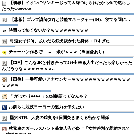
【朗報】イオンにヤンキーおって因縁つけられたから金で黙らし
たったwwwww
【悲報】ゴルフ講師(37)と芸能マネージャー(34)、寝てる間に…
時間って怖くないか？ｗｗｗｗｗｗｗｗｗ
弓道女子(20)、脱いだら鍛え抜かれた身体エロすぎた
チャーハン作るで! → 米がｗｗｗ（※画像あり）
【GIF】こんなJKと付き合ってｴｯﾁ出来る人生だったら楽しかった
んだろうなｗｗｗｗｗｗｗ...
【画像】一番可愛いアナウンサーｗｗｗｗｗｗｗｗｗｗｗｗｗｗ
ｗｗｗｗ
「 がっかり●●●● 」の対義語ってなんや？
お前らに競技ヨーヨーの魅力を伝えたい
壁穴NTR、人妻の膣奥を5日間突きまくる密かな関係
秋元康のガールズバンド募集広告が炎上「女性差別が凝縮されて