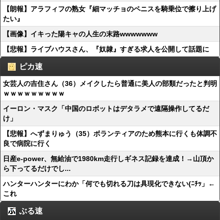
【朗報】アラフィフの熟女『細マッチョのペニスを騎乗位で擦り上げ
たい』
【画像】イキった陽キャの人生の末路wwwwwww
【悲報】ライブハウスさん、『奴隷』すぎる求人を公開して話題に
ピカ速
女芸人の吉住さん（36）メイクしたら普通に美人の部類だったと判明
ｗｗｗｗｗｗｗｗｗ
イーロン・マスク「中国のロボットはデタラメで遠隔操作してるだ
け」
【悲報】へずまりゅう（35）ボランティアのため熊本に行くも体調不
良で病院に行く
日産e-power、無給油で1980km走行しギネス記録を達成！→山頂か
ら下ってるだけでし...
ハンターハンターにわか「何でも切れる刀は具現化できない(ﾆﾁｯ」←
これ
ぶる速