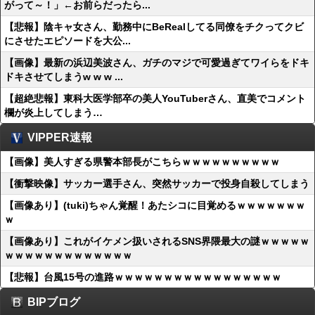
がって～！」←お前らだったら...
【悲報】陰キャ女さん、勤務中にBeRealしてる同僚をチクってクビ
にさせたエピソードを大公...
【画像】最新の浜辺美波さん、ガチのマジで可愛過ぎてワイらをドキ
ドキさせてしまうw w w ...
【超絶悲報】東科大医学部卒の美人YouTuberさん、直美でコメント
欄が炎上してしまう…
VIPPER速報
【画像】美人すぎる県警本部長がこちらｗｗｗｗｗｗｗｗｗｗ
【衝撃映像】サッカー選手さん、突然サッカーで投身自殺してしまう
【画像あり】(tuki)ちゃん覚醒！あたシコに目覚めるｗｗｗｗｗｗｗ
ｗ
【画像あり】これがイケメン扱いされるSNS界隈最大の謎ｗｗｗｗｗ
ｗｗｗｗｗｗｗｗｗｗｗｗｗ
【悲報】台風15号の進路ｗｗｗｗｗｗｗｗｗｗｗｗｗｗｗｗｗ
BIPブログ