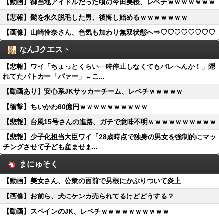
【動画】御当地アイドルだった頃の今田美桜、レベチｗｗｗｗｗｗｗ
【悲報】髭を永久脱毛した男、後悔し始めるｗｗｗｗｗｗｗ
【画像】山崎怜奈さん、色気も加わり無双状態へ⇒♡♡♡♡♡♡♡♡
なんJクエスト
【悲報】ワイ「ちょっとくらい一時停止しなくてもバレへんか！」隠
れてたパトカー「パァー」←こ...
【動画あり】安心系JKサッカーチーム、レベチｗｗｗｗｗ
【衝撃】ちいかわ60億円ｗｗｗｗｗｗｗｗｗｗ
【悲報】台風15号さんの進路、ガチで意味不明ｗｗｗｗｗｗｗｗｗｗ
【悲報】少子化担当大臣ワイ「28歳時点で独身の男女を強制的にマッ
チングさせて子ども産ませま...
まにゅそく
【動画】美女さん、公衆の面前で男根にかぶりついて炎上
【画像】お前ら、犬にケンカ売られてるけどどうする？
【動画】スペインのJK、レベチｗｗｗｗｗｗｗｗｗｗ