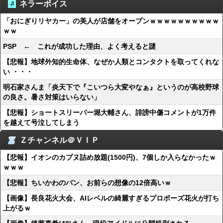
ネラーボイス
「おにぎりリヤカー」の美人が店舗をオープンｗｗｗｗｗｗｗｗｗｗ
ｗｗ
PSP ← これが成功した理由、よく考えると謎
【悲報】地球外知的生命体、なぜか人類とコンタクトを取ってくれな
い ・・・
明石家さんま「炎天下で『こいつら大変やなぁ』というのが高校野球
の良さ。暑さ対策はいらない」
【悲報】ショートスリーパー堀大輔さん、誹謗中傷コメントが1万件
を越えて号泣してしまう
Ｚチャンネル＠ＶＩＰ
【悲報】イオンのカプヌ詰め放題(1500円)、7個しか入らなかったｗ
ｗｗｗ
【悲報】ちいかわのパン、お前らの想像の12倍高いｗ
【画像】長良花火大会、AIレベルの綺麗すぎるプロポーズ花火が打ち
上がるｗ