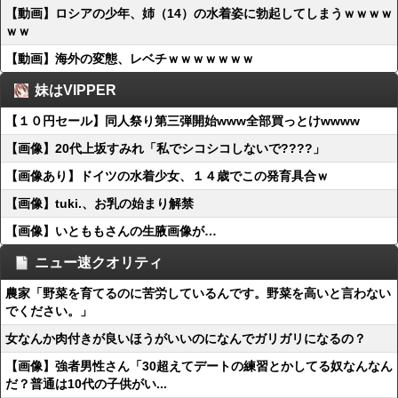
【動画】ロシアの少年、姉（14）の水着姿に勃起してしまうｗｗｗｗ
ｗｗ
【動画】海外の変態、レベチｗｗｗｗｗｗｗ
妹はVIPPER
【１０円セール】同人祭り第三弾開始www全部買っとけwwww
【画像】20代上坂すみれ「私でシコシコしないで????」
【画像あり】ドイツの水着少女、１４歳でこの発育具合ｗ
【画像】tuki.、お乳の始まり解禁
【画像】いとももさんの生腋画像が…
ニュー速クオリティ
農家「野菜を育てるのに苦労しているんです。野菜を高いと言わない
でください。」
女なんか肉付きが良いほうがいいのになんでガリガリになるの？
【画像】強者男性さん「30超えてデートの練習とかしてる奴なんなん
だ？普通は10代の子供がい...