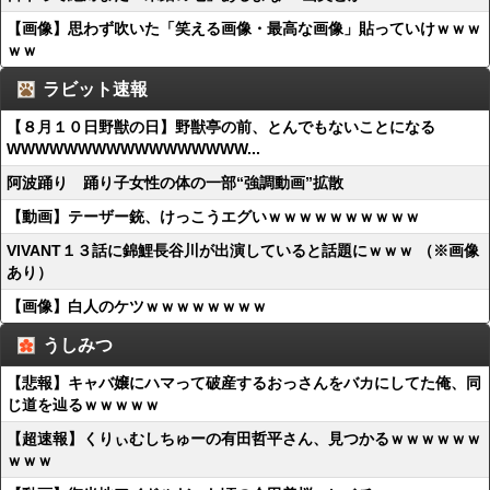
【画像】思わず吹いた「笑える画像・最高な画像」貼っていけｗｗｗ
ｗｗ
ラビット速報
【８月１０日野獣の日】野獣亭の前、とんでもないことになる
WWWWWWWWWWWWWWWWW...
阿波踊り 踊り子女性の体の一部“強調動画”拡散
【動画】テーザー銃、けっこうエグいｗｗｗｗｗｗｗｗｗｗ
VIVANT１３話に錦鯉長谷川が出演していると話題にｗｗｗ （※画像
あり）
【画像】白人のケツｗｗｗｗｗｗｗｗ
うしみつ
【悲報】キャバ嬢にハマって破産するおっさんをバカにしてた俺、同
じ道を辿るｗｗｗｗｗ
【超速報】くりぃむしちゅーの有田哲平さん、見つかるｗｗｗｗｗｗ
ｗｗｗ