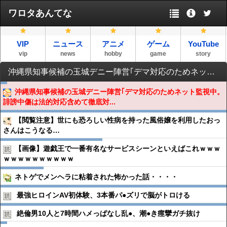
ワロタあんてな
VIP
ニュース
アニメ
ゲーム
YouTube
vip
news
hobby
game
story
沖縄県知事候補の玉城デニー陣営｢デマ対応のためネット監視中。誹謗中傷は法的対応含めて徹底対応する｣
沖縄県知事候補の玉城デニー陣営｢デマ対応のためネット監視中。
誹謗中傷は法的対応含めて徹底対...
【閲覧注意】世にも恐ろしい性病を持った風俗嬢を利用したおっ
さんはこうなる…
【画像】遊戯王で一番有名なサービスシーンといえばこれｗｗｗ
ｗｗｗｗｗｗｗｗｗｗ
ネトゲでメンヘラに粘着された怖かった話・・・・
最強ヒロインAV初体験、3本番パ●︎ズリで脳がトロける
絶倫男10人と7時間ハメっぱなし乱●︎、潮●︎き痙攣ガチ抜け