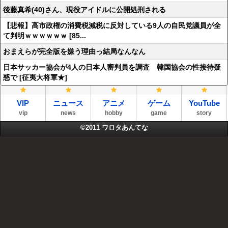
後藤真希(40)さん、現役アイドルに公開処刑される
【悲報】高市政権の消費税減税に反対している9人の自民党議員が全
て判明ｗｗｗｗｗｗ [85...
おまえらが完全版を嫌う理由っ結局なんなん
日本サッカー協会が4人の日本人審判員を調査 韓国協会の性接待疑
惑で [征夷大将軍★]
VIP
ニュース
アニメ
ゲーム
YouTube
vip
news
hobby
game
story
©2011
ワロタあんてな