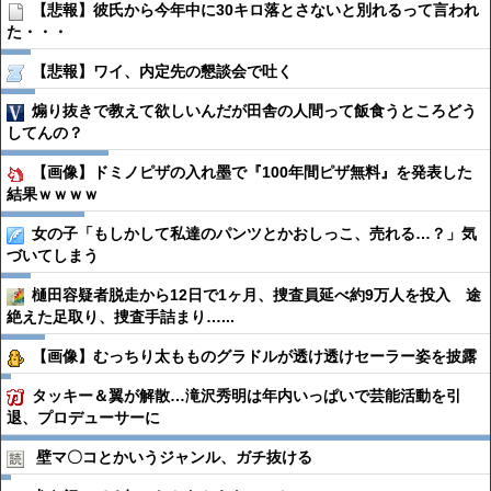
【悲報】彼氏から今年中に30キロ落とさないと別れるって言われ
た・・・
【悲報】ワイ、内定先の懇談会で吐く
煽り抜きで教えて欲しいんだが田舎の人間って飯食うところどう
してんの？
【画像】ドミノピザの入れ墨で『100年間ピザ無料』を発表した
結果ｗｗｗｗ
女の子「もしかして私達のパンツとかおしっこ、売れる…？」気
づいてしまう
樋田容疑者脱走から12日で1ヶ月、捜査員延べ約9万人を投入 途
絶えた足取り、捜査手詰まり…...
【画像】むっちり太もものグラドルが透け透けセーラー姿を披露
タッキー＆翼が解散…滝沢秀明は年内いっぱいで芸能活動を引
退、プロデューサーに
壁マ〇コとかいうジャンル、ガチ抜ける