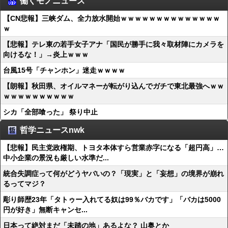
働くモノニュース
【CN悲報】三峡ダム、全力放水開始ｗｗｗｗｗｗｗｗｗｗｗｗｗｗ
ｗ
【悲報】テレ東の若手女子アナ「国民が勝手に我々取材陣にカメラを
向けるな！」→炎上ｗｗｗ
台風15号「チャンホン」迷走ｗｗｗｗ
【朗報】秋田県、オイルマネーが転がり込んでガチで東北最強へｗｗ
ｗｗｗｗｗｗｗｗｗｗ
シカ「全部喰った」 祭り中止
哲学ニュースnwk
【悲報】民主党政権期、トヨタ本体すら営業赤字になる「超円高」…
中小企業の景況も厳しい水準だ...
統合失調症って何がどうヤバいの？「現実」と「妄想」の境界が崩れ
るってマジ？
彫り師歴23年「タトゥー入れてる奴は99％バカです」「バカは5000
円が好き」無断キャンセ...
日本って絶対まだ「未踏の地」あるよな？ 山奥とか