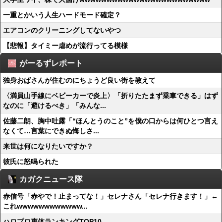
一重とかいう人生ハードモード確定？
エアコンのクリーニングしてないやつ
【悲報】タイミー虐めが流行ってる模様
がーるずレポート
独身おばさんが住むのにちょうど良い街を教えて
〈満員山手線にベビーカーで炎上〉「折りたたまず乗車できる」はず
なのに「避けるべき」「みんな...
佐藤二朗、胸中吐露「“ほんとうのこと”を僕の口からは何ひとつ言え
なくて…言葉にできぬ悔しさ...
来世は何になりたいですか？
彼氏に怒鳴られた
カガクニュース隊
赤信号「赤やで！止まってな！」セレナさん「セレナ行きます！」←
これwwwwwwwwwwww...
ハロプロ恵体ランキングTOP10