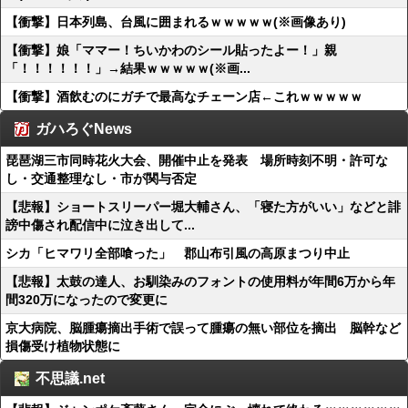
【衝撃】日本列島、台風に囲まれるｗｗｗｗｗ(※画像あり)
【衝撃】娘「ママー！ちいかわのシール貼ったよー！」親
「！！！！！！」→結果ｗｗｗｗｗ(※画...
【衝撃】酒飲むのにガチで最高なチェーン店←これｗｗｗｗｗ
ガハろぐNews
琵琶湖三市同時花火大会、開催中止を発表 場所時刻不明・許可な
し・交通整理なし・市が関与否定
【悲報】ショートスリーパー堀大輔さん、「寝た方がいい」などと誹
謗中傷され配信中に泣き出して...
シカ「ヒマワリ全部喰った」 郡山布引風の高原まつり中止
【悲報】太鼓の達人、お馴染みのフォントの使用料が年間6万から年
間320万になったので変更に
京大病院、脳腫瘍摘出手術で誤って腫瘍の無い部位を摘出 脳幹など
損傷受け植物状態に
不思議.net