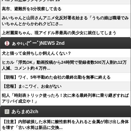
高市、避難所を3分視察して去る
みいちゃんと山田さんアニメ化反対署名始まる「うちの娘は職場でみ
いちゃんとからかわれクビにさ...
上村麗菜ちゃん、現アイドル界最高の美少女に就任してしまう
ぁゃιぃ(*ﾟーﾟ)NEWS 2nd
犬と猫って金持ちしか飼えんくない？
ヒカル「浮気OK」動画投稿から24時間で登録者数500万人割れ12万
人減、コメント約４万件...
【朗報】ワイ、5年半勤めた会社の最終出勤を無事に終える
【悲報】ま○こワイ、お金がない
犯人「時刻表トリック使ったろ！次に来る最終列車に乗り継ぎすれば
アリバイ成立や！」
あらまめ2ch
【注意】内部破損した水筒に酸性飲料を入れると金属が溶け出し身体
を壊す「古い水筒は新品に交換...