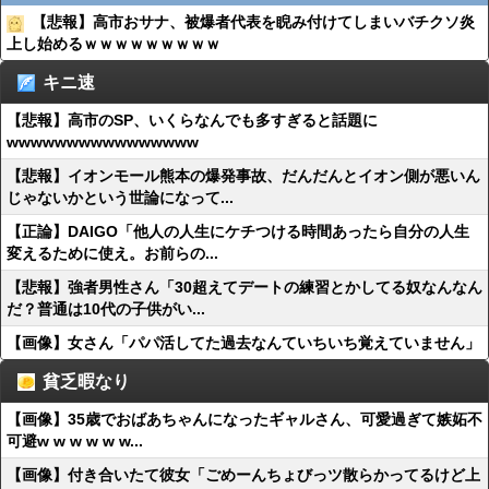
【悲報】高市おサナ、被爆者代表を睨み付けてしまいバチクソ炎
上し始めるｗｗｗｗｗｗｗｗｗ
キニ速
【悲報】高市のSP、いくらなんでも多すぎると話題に
wwwwwwwwwwwwwwww
【悲報】イオンモール熊本の爆発事故、だんだんとイオン側が悪いん
じゃないかという世論になって...
【正論】DAIGO「他人の人生にケチつける時間あったら自分の人生
変えるために使え。お前らの...
【悲報】強者男性さん「30超えてデートの練習とかしてる奴なんなん
だ？普通は10代の子供がい...
【画像】女さん「パパ活してた過去なんていちいち覚えていません」
貧乏暇なり
【画像】35歳でおばあちゃんになったギャルさん、可愛過ぎて嫉妬不
可避w w w w w w...
【画像】付き合いたて彼女「ごめーんちょびっツ散らかってるけど上