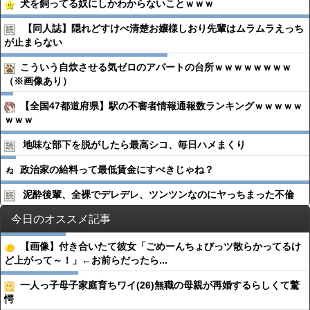
犬を飼ってる奴にしかわからないことｗｗｗ
【同人誌】隠れどすけべ清楚お嬢様しおり先輩はムラムラえっち
が止まらない
こういう自炊させる気ゼロのアパートの台所ｗｗｗｗｗｗｗｗ
（※画像あり）
【全国47都道府県】駅の不審者情報通報数ランキングｗｗｗｗｗ
ｗｗｗ
地味な部下を脱がしたら最高シコ、毎日ハメまくり
政治家の給料って最低賃金にすべきじゃね？
泥酔後輩、全裸でデレデレ、ツンツンなのにヤっちまった不倫
今日のオススメ記事
【画像】付き合いたて彼女「ごめーんちょびっツ散らかってるけ
ど上がって～！」←お前らだったら...
一人っ子母子家庭育ちワイ(26)無職の母親が再婚するらしくて驚
愕