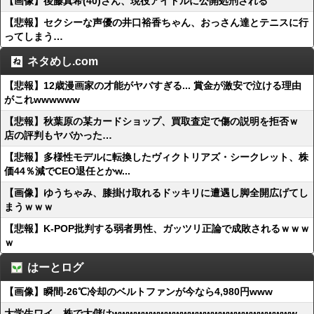
【画像】後藤真希(40)さん、現役アイドルに公開処刑される
【悲報】セクシーな声優の井口裕香ちゃん、おっさん達とテニスに行
ってしまう…
ネタめし.com
【悲報】12歳漫画家の才能がヤバすぎる... 賞金が激安で泣ける理由
がこれwwwwww
【悲報】秋葉原の某カードショップ、買取査定で傷の説明を拒否ｗ
店の評判もヤバかった…
【悲報】多様性モデルに転換したヴィクトリアズ・シークレット、株
価44％減でCEO退任とかw...
【画像】ゆうちゃみ、膝掛け取れるドッキリに遭遇し脚全開広げてし
まうｗｗｗ
【悲報】K-POP批判する弱者男性、ガッツリ正論で成敗されるｗｗｗ
ｗ
はーとログ
【画像】瞬間-26℃冷却のベルトファンが今なら4,980円www
大学生ワイ、株で大儲けwwwwwwwwwwwwwwwwwwwwwwww