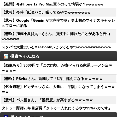
【疑問】今iPhone 17 Pro Max買うのって情弱か？wwwwww
【悲報】今時『紙タバコ』吸ってるやつwwwwwwww
【悲報】Google『Geminiが大赤字で草』史上初のマイナスキャッシ
ュフローに陥る
【悲報】加藤小夏(おなつ)さん、演技中に惚れたことがあると告白
wwwwww
スタバで大量にいるMacBookいじってるやつwwwwwwwwwwww
投資ちゃんねる
【画像あり】3000円で「この肉塊」が食べられる家系ラーメン店ｗ
ｗｗｗｗ
【悲報】PSvitaさん、高騰して「3万」越えになるｗｗｗｗｗ
【乞食速報】ピカチュウさん、大量に「半額」になってしまうｗｗｗ
ｗｗ
【悲報】パン屋さん、「難易度」が高すぎるｗｗｗｗｗ
タトゥー彫師23年目店長「タトゥー入れにくるやつ99%バカです」