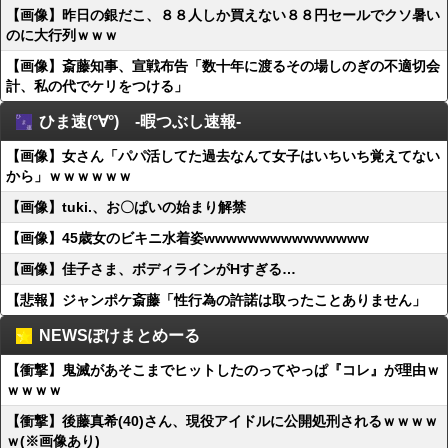
【画像】昨日の銀だこ、８８人しか買えない８８円セールでクソ暑い
のに大行列ｗｗｗ
【画像】斎藤知事、宣戦布告「数十年に渡るその場しのぎの不適切会
計、私の代でケリをつける」
ひま速(°∀°) -暇つぶし速報-
【画像】女さん「パパ活してた過去なんて女子はいちいち覚えてない
から」ｗｗｗｗｗｗ
【画像】tuki.、お〇ぱいの始まり解禁
【画像】45歳女のビキニ水着姿wwwwwwwwwwwwwww
【画像】佳子さま、ボディラインがHすぎる…
【悲報】ジャンポケ斎藤「性行為の許諾は取ったことありません」
NEWSぽけまとめーる
【衝撃】鬼滅があそこまでヒットしたのってやっぱ『コレ』が理由ｗ
ｗｗｗｗ
【衝撃】後藤真希(40)さん、現役アイドルに公開処刑されるｗｗｗｗ
ｗ(※画像あり)