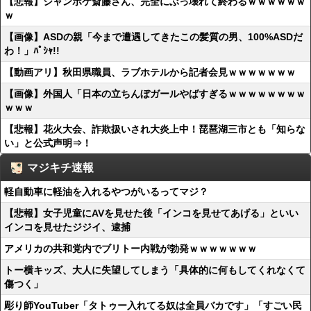
【悲報】ジャンポケ斎藤さん、完全にぶっ壊れて終わるｗｗｗｗｗｗ
ｗ
【画像】ASDの親「今まで遭遇してきたこの髪質の男、100%ASDだ
わ！」ﾊﾟｼｬ!!
【動画アリ】秋田県職員、ラブホテルから記者会見ｗｗｗｗｗｗｗ
【画像】外国人「日本の立ちんぼガールやばすぎるｗｗｗｗｗｗｗｗ
ｗｗｗ
【悲報】花火大会、詐欺扱いされ大炎上中！琵琶湖三市とも「知らな
い」と公式声明⇒！
マジキチ速報
軽自動車に軽油を入れるやつがいるってマジ？
【悲報】女子児童にAVを見せた後「インコを見せてあげる」といい
インコを見せたジジイ、逮捕
アメリカの共和党内でブリトー内戦が勃発ｗｗｗｗｗｗｗ
トー横キッズ、大人に失望してしまう「具体的に何もしてくれなくて
傷つく」
彫り師YouTuber「タトゥー入れてる奴は全員バカです」「すごい民