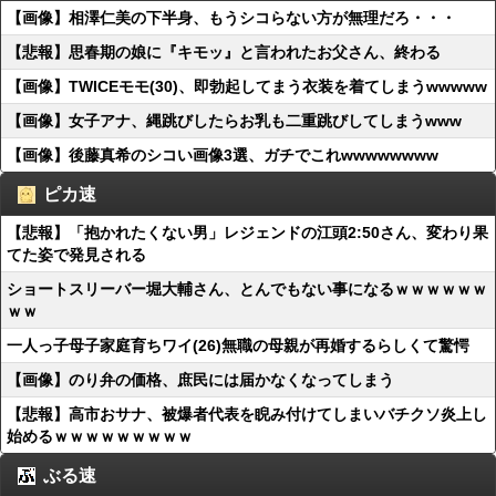
【画像】相澤仁美の下半身、もうシコらない方が無理だろ・・・
【悲報】思春期の娘に『キモッ』と言われたお父さん、終わる
【画像】TWICEモモ(30)、即勃起してまう衣装を着てしまうwwwww
【画像】女子アナ、縄跳びしたらお乳も二重跳びしてしまうwww
【画像】後藤真希のシコい画像3選、ガチでこれwwwwwwww
ピカ速
【悲報】「抱かれたくない男」レジェンドの江頭2:50さん、変わり果
てた姿で発見される
ショートスリーバー堀大輔さん、とんでもない事になるｗｗｗｗｗｗ
ｗｗ
一人っ子母子家庭育ちワイ(26)無職の母親が再婚するらしくて驚愕
【画像】のり弁の価格、庶民には届かなくなってしまう
【悲報】高市おサナ、被爆者代表を睨み付けてしまいバチクソ炎上し
始めるｗｗｗｗｗｗｗｗｗ
ぶる速