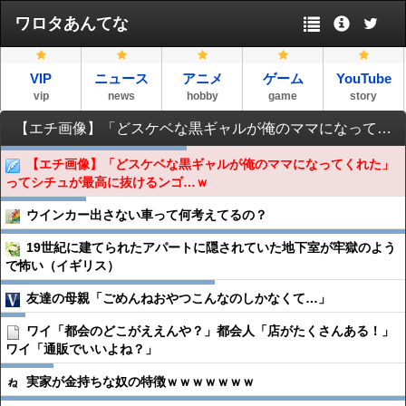
ワロタあんてな
VIP
ニュース
アニメ
ゲーム
YouTube
vip
news
hobby
game
story
【エチ画像】「どスケベな黒ギャルが俺のママになってくれた」ってシチュが最高に抜けるンゴ…ｗ
【エチ画像】「どスケベな黒ギャルが俺のママになってくれた」
ってシチュが最高に抜けるンゴ…ｗ
ウインカー出さない車って何考えてるの？
19世紀に建てられたアパートに隠されていた地下室が牢獄のよう
で怖い（イギリス）
友達の母親「ごめんねおやつこんなのしかなくて…」
ワイ「都会のどこがええんや？」都会人「店がたくさんある！」
ワイ「通販でいいよね？」
実家が金持ちな奴の特徴ｗｗｗｗｗｗｗ