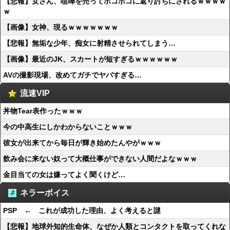
【悲報】女さん、喧嘩を売ってボコボコに返り討ちにされるｗｗｗｗ
ｗ
【画像】女神、現るｗｗｗｗｗｗｗ
【悲報】無垢な少年、痴女に射精させられてしまう…
【画像】最近のJK、スカートが短すぎるｗｗｗｗｗｗ
AVの撮影現場、改めてガチでヤバすぎる…
流速VIP
丼物Tear表作ったｗｗｗ
今の中高生にしかわからないことｗｗｗ
彼女が出来てから毎日が輝き始めたんやがｗｗｗ
飲み会に来ない奴って大概仕事ができない人間だよなｗｗｗ
金目当ての女は嫌ってよく聞くけど…
ネラーボイス
PSP ← これが成功した理由、よく考えると謎
【悲報】地球外知的生命体、なぜか人類とコンタクトを取ってくれな