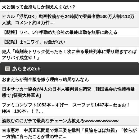
犬と猫って金持ちしか飼えんくない？
ヒカル「浮気OK」動画投稿から24時間で登録者数500万人割れ12万
人減、コメント約４万件...
【朗報】ワイ、5年半勤めた会社の最終出勤を無事に終える
【悲報】ま○こワイ、お金がない
犯人「時刻表トリック使ったろ！次に来る最終列車に乗り継ぎすれば
アリバイ成立や！」
あらまめ2ch
おまえらが完全版を嫌う理由っ結局なんなん
日本サッカー協会が4人の日本人審判員を調査 韓国協会の性接待疑
惑で [征夷大将軍★]
ファミコンソフト1053本←すげー スーファミ1447本←わぁお！
N64 196本←！？...
酒飲むのにガチで最高なチェーン店教えろwwwwwwwwww
古市憲寿 中居正広問題で第三委を批判「反論をほぼ無視」「彼らが
一方的に言ったことが世の中に...