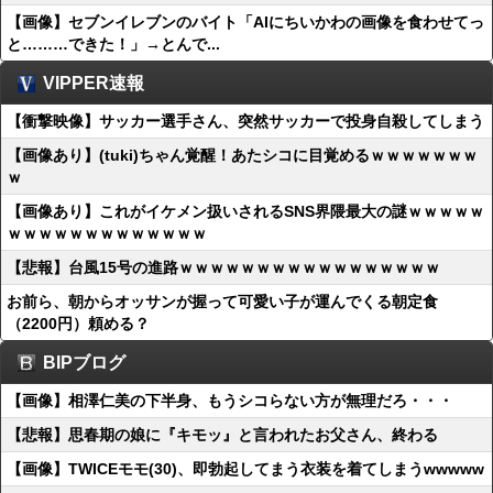
【画像】セブンイレブンのバイト「AIにちいかわの画像を食わせてっ
と………できた！」→とんで...
VIPPER速報
【衝撃映像】サッカー選手さん、突然サッカーで投身自殺してしまう
【画像あり】(tuki)ちゃん覚醒！あたシコに目覚めるｗｗｗｗｗｗｗ
ｗ
【画像あり】これがイケメン扱いされるSNS界隈最大の謎ｗｗｗｗｗ
ｗｗｗｗｗｗｗｗｗｗｗｗｗ
【悲報】台風15号の進路ｗｗｗｗｗｗｗｗｗｗｗｗｗｗｗｗｗ
お前ら、朝からオッサンが握って可愛い子が運んでくる朝定食
（2200円）頼める？
BIPブログ
【画像】相澤仁美の下半身、もうシコらない方が無理だろ・・・
【悲報】思春期の娘に『キモッ』と言われたお父さん、終わる
【画像】TWICEモモ(30)、即勃起してまう衣装を着てしまうwwwww