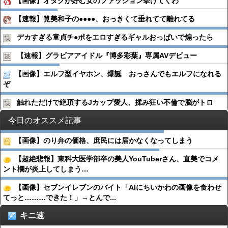
【画像】オタクが好む女のファッション挙げてくわ
【速報】筧美和子の●●●●、おっきくて垂れてて離れてる
デカすぎる童貞チ●︎ポをエロすぎるギャルおっぱいで煽ったら
【速報】グラビアアイドル『博多彩葉』専属AVデビュー
【画像】エルフ型イヤホン、爆誕 おっさんでもエルフになれる
ぞ
触れただけで絶頂するJカップ愛人、揉み狂い不倫で脳がトロ
今日のオススメ記事
【画像】のり弁の価格、庶民には届かなくなってしまう
【超絶悲報】東科大医学部卒の美人YouTuberさん、直美でコメ
ント欄が炎上してしまう…
【画像】セブンイレブンのバイト「AIにちいかわの画像を食わせ
てっと………できた！」→とんで...
キニ速