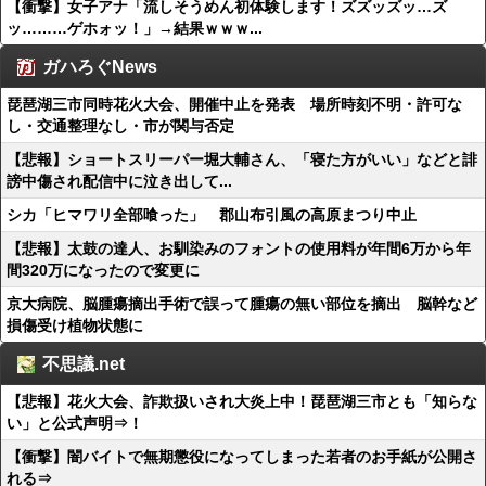
【衝撃】女子アナ「流しそうめん初体験します！ズズッズッ…ズ
ッ………ゲホォッ！」→結果ｗｗｗ...
ガハろぐNews
琵琶湖三市同時花火大会、開催中止を発表 場所時刻不明・許可な
し・交通整理なし・市が関与否定
【悲報】ショートスリーパー堀大輔さん、「寝た方がいい」などと誹
謗中傷され配信中に泣き出して...
シカ「ヒマワリ全部喰った」 郡山布引風の高原まつり中止
【悲報】太鼓の達人、お馴染みのフォントの使用料が年間6万から年
間320万になったので変更に
京大病院、脳腫瘍摘出手術で誤って腫瘍の無い部位を摘出 脳幹など
損傷受け植物状態に
不思議.net
【悲報】花火大会、詐欺扱いされ大炎上中！琵琶湖三市とも「知らな
い」と公式声明⇒！
【衝撃】闇バイトで無期懲役になってしまった若者のお手紙が公開さ
れる⇒