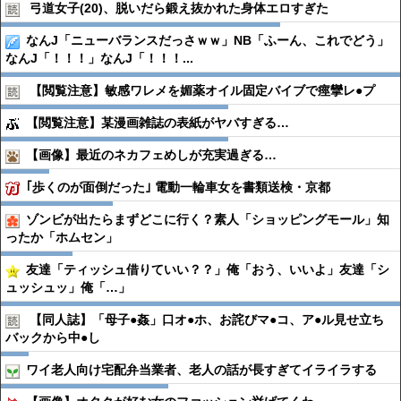
弓道女子(20)、脱いだら鍛え抜かれた身体エロすぎた
なんJ「ニューバランスだっさｗｗ」NB「ふーん、これでどう」
なんJ「！！！」なんJ「！！！...
【閲覧注意】敏感ワレメを媚薬オイル固定バイブで痙攣レ●︎プ
【閲覧注意】某漫画雑誌の表紙がヤバすぎる…
【画像】最近のネカフェめしが充実過ぎる…
｢歩くのが面倒だった｣ 電動一輪車女を書類送検・京都
ゾンビが出たらまずどこに行く？素人「ショッピングモール」知
ったか「ホムセン」
友達「ティッシュ借りていい？？」俺「おう、いいよ」友達「シ
ュッシュッ」俺「…」
【同人誌】「母子●︎姦」口オ●︎ホ、お詫びマ●︎コ、ア●︎ル見せ立ち
バックから中●︎し
ワイ老人向け宅配弁当業者、老人の話が長すぎてイライラする