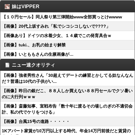
妹はVIPPER
【１０円セール】同人祭り第三弾開始www全部買っとけwwww
【画像】20代上坂すみれ「私でシコシコしないで????」
【画像あり】ドイツの水着少女、１４歳でこの発育具合ｗ
【画像】tuki.、お乳の始まり解禁
【画像】いとももさんの生腋画像が…
ニュー速クオリティ
【画像】強者男性さん「30超えてデートの練習とかしてる奴なんなん
だ？普通は10代の子供がい...
【画像】昨日の銀だこ、８８人しか買えない８８円セールでクソ暑い
のに大行列ｗｗｗ
【画像】斎藤知事、宣戦布告「数十年に渡るその場しのぎの不適切会
計、私の代でケリをつける」
【画像】台風15号の進路・・・・・
1Kアパート家賃が10万円以上する時代、年金14万円前後だと賃貸の