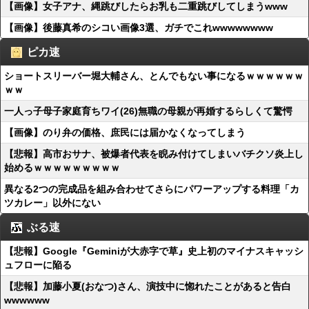
【画像】女子アナ、縄跳びしたらお乳も二重跳びしてしまうwww
【画像】後藤真希のシコい画像3選、ガチでこれwwwwwwww
ピカ速
ショートスリーバー堀大輔さん、とんでもない事になるｗｗｗｗｗｗ
ｗｗ
一人っ子母子家庭育ちワイ(26)無職の母親が再婚するらしくて驚愕
【画像】のり弁の価格、庶民には届かなくなってしまう
【悲報】高市おサナ、被爆者代表を睨み付けてしまいバチクソ炎上し
始めるｗｗｗｗｗｗｗｗｗ
異なる2つの完成品を組み合わせてさらにパワーアップする料理「カ
ツカレー」以外にない
ぶる速
【悲報】Google『Geminiが大赤字で草』史上初のマイナスキャッシ
ュフローに陥る
【悲報】加藤小夏(おなつ)さん、演技中に惚れたことがあると告白
wwwwww