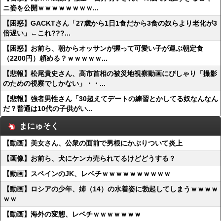
ニ姿を公開ｗｗｗｗｗｗｗｗ...
【困惑】GACKTさん「27歳から1日1食だから3食の奴らより老化が3
倍遅い」←これ???...
【困惑】お前ら、朝からオッサンが握って可愛い子が運ぶ朝定食
（2200円）頼める？ｗｗｗｗｗ...
【悲報】松尾貴史さん、高市首相の被災地視察動画にぴしゃり「撮影
のための視察でしかない」・・...
【悲報】強者男性さん「30超えてデートの練習とかしてる奴なんなん
だ？普通は10代の子供がい...
まにゅそく
【動画】美女さん、公衆の面前で男根にかぶりついて炎上
【画像】お前ら、犬にケンカ売られてるけどどうする？
【動画】スペインのJK、レベチｗｗｗｗｗｗｗｗｗｗ
【動画】ロシアの少年、姉（14）の水着姿に勃起してしまうｗｗｗｗ
ｗｗ
【動画】海外の変態、レベチｗｗｗｗｗｗｗ