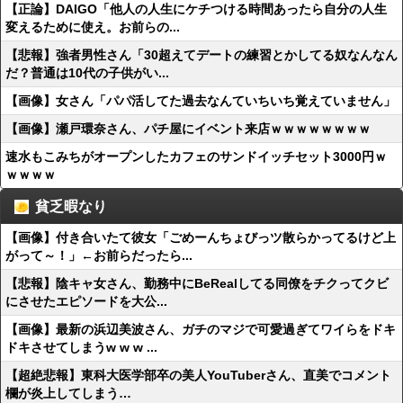
【正論】DAIGO「他人の人生にケチつける時間あったら自分の人生
変えるために使え。お前らの...
【悲報】強者男性さん「30超えてデートの練習とかしてる奴なんなん
だ？普通は10代の子供がい...
【画像】女さん「パパ活してた過去なんていちいち覚えていません」
【画像】瀬戸環奈さん、パチ屋にイベント来店ｗｗｗｗｗｗｗｗ
速水もこみちがオープンしたカフェのサンドイッチセット3000円ｗ
ｗｗｗｗ
貧乏暇なり
【画像】付き合いたて彼女「ごめーんちょびっツ散らかってるけど上
がって～！」←お前らだったら...
【悲報】陰キャ女さん、勤務中にBeRealしてる同僚をチクってクビ
にさせたエピソードを大公...
【画像】最新の浜辺美波さん、ガチのマジで可愛過ぎてワイらをドキ
ドキさせてしまうw w w ...
【超絶悲報】東科大医学部卒の美人YouTuberさん、直美でコメント
欄が炎上してしまう…