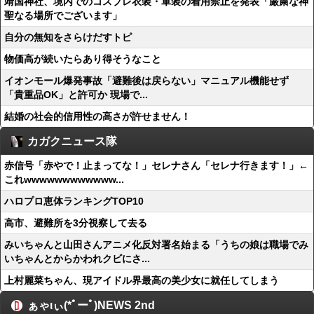
靖国神社、境内でのコスプレ衣装・軍装の着用禁止を発表「厳粛な神
聖なる場所でございます」
自分の無知をさらけだすトピ
物価高が続いたらあり得そうなこと
イオンモール爆発事故「避難後は戻らない」マニュアル機能せず
「貴重品OK」と許可か 現場で...
結婚の社会的信用性の高さが許せません！
カガクニュース隊
赤信号「赤やで！止まってな！」セレナさん「セレナ行きます！」←
これwwwwwwwwwwww...
ハロプロ恵体ランキングTOP10
高市、避難所を3分視察して去る
みいちゃんと山田さんアニメ化反対署名始まる「うちの娘は職場でみ
いちゃんとからかわれクビにさ...
上村麗菜ちゃん、現アイドル界最高の美少女に就任してしまう
ぁゃιぃ(*ﾟーﾟ)NEWS 2nd