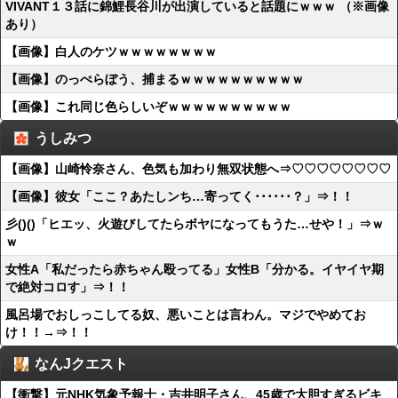
VIVANT１３話に錦鯉長谷川が出演していると話題にｗｗｗ （※画像
あり）
【画像】白人のケツｗｗｗｗｗｗｗｗ
【画像】のっぺらぼう、捕まるｗｗｗｗｗｗｗｗｗｗ
【画像】これ同じ色らしいぞｗｗｗｗｗｗｗｗｗｗ
うしみつ
【画像】山崎怜奈さん、色気も加わり無双状態へ⇒♡♡♡♡♡♡♡♡
【画像】彼女「ここ？あたしンち…寄ってく･･････？」⇒！！
彡()()「ヒエッ、火遊びしてたらボヤになってもうた…せや！」⇒ｗ
ｗ
女性A「私だったら赤ちゃん殴ってる」女性B「分かる。イヤイヤ期
で絶対コロす」⇒！！
風呂場でおしっこしてる奴、悪いことは言わん。マジでやめてお
け！！→⇒！！
なんJクエスト
【衝撃】元NHK気象予報士・吉井明子さん、45歳で大胆すぎるビキ