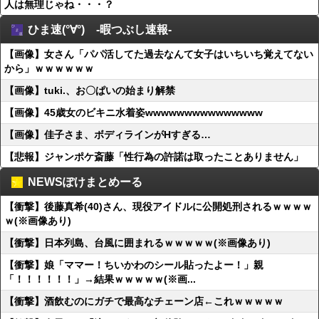
人は無理じゃね・・・？
ひま速(°∀°) -暇つぶし速報-
【画像】女さん「パパ活してた過去なんて女子はいちいち覚えてない
から」ｗｗｗｗｗｗ
【画像】tuki.、お〇ぱいの始まり解禁
【画像】45歳女のビキニ水着姿wwwwwwwwwwwwwww
【画像】佳子さま、ボディラインがHすぎる…
【悲報】ジャンポケ斎藤「性行為の許諾は取ったことありません」
NEWSぽけまとめーる
【衝撃】後藤真希(40)さん、現役アイドルに公開処刑されるｗｗｗｗ
ｗ(※画像あり)
【衝撃】日本列島、台風に囲まれるｗｗｗｗｗ(※画像あり)
【衝撃】娘「ママー！ちいかわのシール貼ったよー！」親
「！！！！！！」→結果ｗｗｗｗｗ(※画...
【衝撃】酒飲むのにガチで最高なチェーン店←これｗｗｗｗｗ