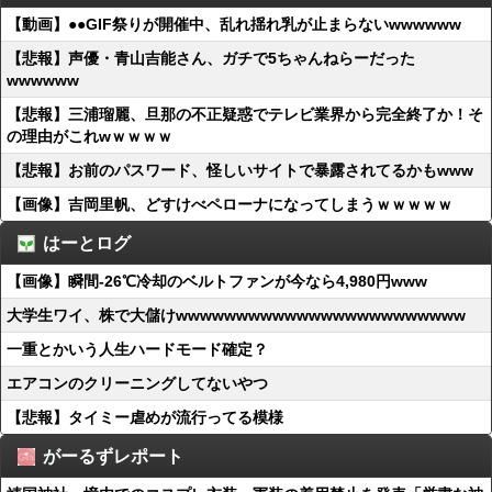
【動画】●●GIF祭りが開催中、乱れ揺れ乳が止まらないwwwwww
【悲報】声優・青山吉能さん、ガチで5ちゃんねらーだった
wwwwww
【悲報】三浦瑠麗、旦那の不正疑惑でテレビ業界から完全終了か！そ
の理由がこれwｗｗｗｗ
【悲報】お前のパスワード、怪しいサイトで暴露されてるかもwww
【画像】吉岡里帆、どすけべペローナになってしまうｗｗｗｗｗ
はーとログ
【画像】瞬間-26℃冷却のベルトファンが今なら4,980円www
大学生ワイ、株で大儲けwwwwwwwwwwwwwwwwwwwwwwww
一重とかいう人生ハードモード確定？
エアコンのクリーニングしてないやつ
【悲報】タイミー虐めが流行ってる模様
がーるずレポート