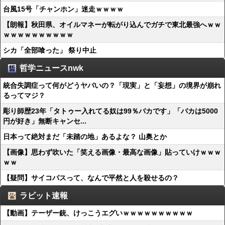
台風15号「チャンホン」迷走ｗｗｗｗ
【朗報】秋田県、オイルマネーが転がり込んでガチで東北最強へｗｗ
ｗｗｗｗｗｗｗｗｗｗ
シカ「全部喰った」 祭り中止
哲学ニュースnwk
統合失調症って何がどうヤバいの？「現実」と「妄想」の境界が崩れ
るってマジ？
彫り師歴23年「タトゥー入れてる奴は99％バカです」「バカは5000
円が好き」無断キャンセ...
日本って絶対まだ「未踏の地」あるよな？ 山奥とか
【画像】思わず吹いた「笑える画像・最高な画像」貼っていけｗｗｗ
ｗｗ
【疑問】サイコパスって、なんで平然と人を殺せるの？
ラビット速報
【動画】テーザー銃、けっこうエグいｗｗｗｗｗｗｗｗｗｗ