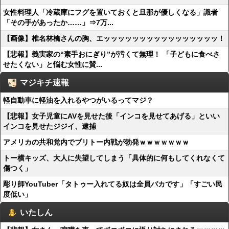
女性料理人「冷蔵庫にフグを置いておくと旦那が優しくなる」識者
「その手があったか……」⇒7万...
【画像】椎名林檎さんの胸、エッッッッッッッッッッッッッッッッ！
【悲報】義実家の“素手おにぎり”が汚くて無理！ 「子どもに食べさ
せたくない」と悩む女性に賛...
マジキチ速報
軽自動車に軽油を入れるやつがいるってマジ？
【悲報】女子児童にAVを見せた後「インコを見せてあげる」といい
インコを見せたジジイ、逮捕
アメリカの共和党内でブリトー内戦が勃発ｗｗｗｗｗｗｗ
トー横キッズ、大人に失望してしまう「具体的に何もしてくれなくて
傷つく」
彫り師YouTuber「タトゥー入れてる奴は全員バカです」「すごい民
度低い」
いたしん