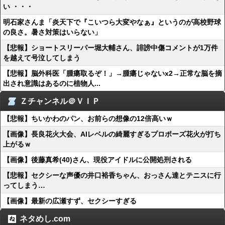
い ・・・
明石家さんま「炎天下で『こいつら大変やなぁ』というのが高校野球
の良さ。暑さ対策はいらない」
【悲報】ショートスリーパー堀大輔さん、誹謗中傷コメントが1万件
を越えて号泣してしまう
【悲報】脳外科医「腫瘍取るぞ！」→腫瘍じゃないx2→正常な脳を摘
出され意識はあるのに植物人...
Ｚチャンネル＠ＶＩＰ
【悲報】ちいかわのパン、お前らの想像の12倍高いｗ
【画像】長良花火大会、AIレベルの綺麗すぎるプロポーズ花火が打ち
上がるｗ
【画像】後藤真希(40)さん、現役アイドルに公開処刑される
【悲報】セクシーな声優の井口裕香ちゃん、おっさん達とテニスに行
ってしまう…
【画像】最新の広瀬すず、セクシーすぎる
ネタめし.com