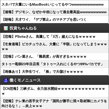
スタバで大量にいるMacBookいじってるやつwwwwwwwwwwww
【速報】デジモン、なぜか今頃になって過去最高益wwwwwwwwww
【朗報】天才ワイ、『デブ禁止』のマチアプを思いつく
投資ちゃんねる
【悲報】PSvitaさん、高騰して「3万」越えになるｗｗｗｗｗ
【乞食速報】ピカチュウさん、大量に「半額」になってしまうｗｗｗ
ｗｗ
【悲報】パン屋さん、「難易度」が高すぎるｗｗｗｗｗ
タトゥー彫師23年目店長「タトゥー入れにくるやつ99%バカです」
【画像あり】大学生ワイ、「株」で大儲けｗｗｗｗｗ
働くモノニュース
【CN悲報】三峡ダム、全力放水開始ｗｗｗｗｗｗｗｗｗｗｗｗｗｗ
ｗ
【悲報】テレ東の若手女子アナ「国民が勝手に我々取材陣にカメラを
向けるな！」→炎上ｗｗｗ