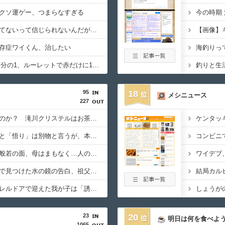
クソ運ゲー、つまらなすぎる
今の時期
てないって信じられないんだが…
【画像】
存症ワイくん、治したい
海釣りっ
宝くじ1等1億円1000万分の1、ルーレットで赤だけに1万円賭けて13連勝（8192万円）する確率2888分の1ｗ
釣りと生
95
18
メシニュース
227
祟る神様は本当に怖いのか？ 滝川クリステルはお茶とお菓子でなだめられる 滝川氏シリーズ傑作5選
ケンタッ
【オカルト】「稼ぎ」と「悟り」は別物と言うが、本当にそうなのか？お金じゃ埋まらない欲の正体。
コンビニ
邪気払いにと渡された般若の面、母はまもなく…人の恨み傑作7選
ワイデブ
【オカルト】過去スレで見つけた水の鏡の告白、祖父は閻魔様で父はまさかの…
結局カル
【オカルト】なぜパラレルドアで迎えた我が子は「誘拐」にならないのか？
23
20
明日は何を食べよ
1065