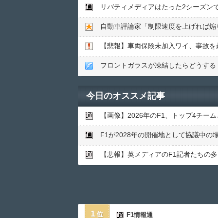
リバティメディアはたった2シーズンで
自動車評論家「制限速度を上げれば煽
【悲報】車両保険未加入ワイ、事故を
フロントガラスが凍結したらどうする？
今日のオススメ記事
【画像】2026年のF1、トップ4チ
F1が2028年の開催地として協議中
【悲報】英メディアのF1記者たちの多
1
F1情報通