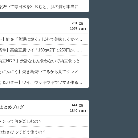
炭水化物を抜いて毎日水を2L飲むと、肌の質が本当に違う！
701
1097
【サモーン】鮭を『普通に焼く』以外で美味しく食べる方法
【白バラ案件】高級豆腐ワイ「150g×2丁で250円か…高いけど美味そうだし一丁買ってみるか！」
【波乗り納豆NG？】余計なもん食わないで納豆食っときゃ間違いないことが判明した
【うなぎとにんにく】焼き鳥焼いてるから見てクレメンスｗｗｗ（画像あり）
【にんにく＆バター】ワイ、ウッキウキでツマミ作る（画像あり）
441
hまとめブログ
1840
メンって何を楽しむの？
のわさびってどう使うの？