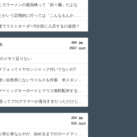
ころラーメンの最高峰って「担々麺」だよな
天下一品とかいう定期的に行っては「こんなもんか…」ってなるラーメン屋wwwwwww
屋でラストオーダー5分前に入店するの迷惑？
400
め
2557
Cのメモリ足りない
マフォってイヤホンジャック付いてないの?
【AI】AI使い自然界にないウイルスを作製 米スタンフォード大学が成果発表
秋葉原でゲーミングキーボードとマウス無料配布するよ→結果
2000年問題ってプログラマーが適当すぎだっただけじゃん
254
615
ガチの釣り初心者なんやが、始めるまでのロードマップ教えてくれ