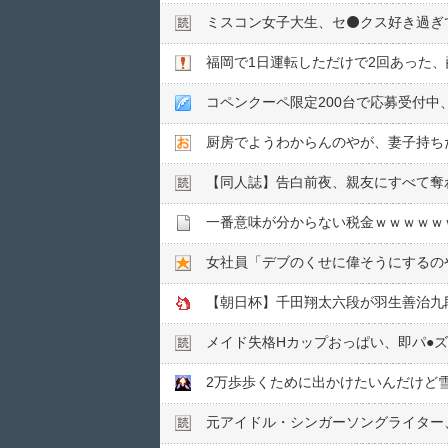
ミスコン女子大生、セ⚫️クス好き過
福岡で1日運転しただけで2回あった
コペンクーペ限定200台で応募受付中、2
厨房でようわからんのやが、妻子持ちだ
【同人誌】告白前夜、親友にすべて奪
一番意味が分からない税金ｗｗｗｗｗ
女社員「デブのくせに偉そうにするの
【朝日杯】千田翔太六段が羽生善治九
メイド失格Hカップおっぱい、即パ●︎
2万歩歩くために出かけたいんだけど雪
元アイドル・シンガーソングライター、