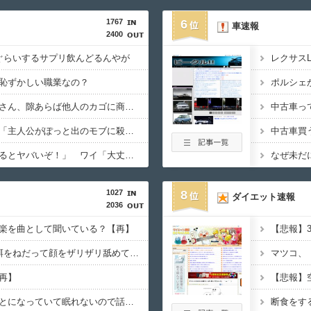
1767
6
車速報
2400
ぐらいするサプリ飲んどるんやが
レクサス
恥ずかしい職業なの？
近所のコープにいる爺さん、隙あらば他人のカゴに商品を入れようとする
みいちゃんと山田さん「主人公がぽっと出のモブに殺されて終わります」←これ
中古車買
敵「扇風機を当てて寝るとヤバいぞ！」 ワイ「大丈夫やろｗｗｗ」扇風機ﾎﾟﾁｰ
なぜ未だ
1027
8
ダイエット速報
2036
楽を曲として聞いている？【再】
【悲報】
うちの猫は朝5時半に餌をねだって顔をザリザリ舐めて起こしてくれます。 みなさんの猫は朝ごはん何時ですか？【再】
再】
【悲報】
近所でなんか大変なことになっていて眠れないので話を聞いてくれ。寝ようとしたら、外で切羽詰まったような声で泣くニャンコの声がする。【再】
断食をす