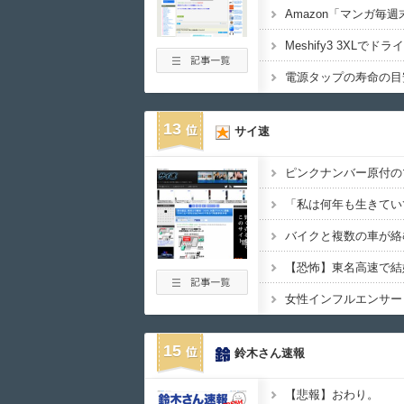
電源タップの寿命の目
13
サイ速
ピンクナンバー原付の
15
鈴木さん速報
【悲報】おわり。