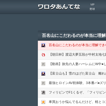
VIP
野球
百名山にこだわるのが本当に理解
百名山にこだわるのが本当に理解でき
【朝日杯】渡辺大夢五段が中村太地七
【動画】旅先の人妻ハーレムにW中●︎
【富士山も】雪のはげた富士山 離れ
最強ヒロインAV初体験、3本番パ●︎ズ
フィリピンでF1くるぞ、「フィリピン
車買おうか悩んでるんだけど、軽とコ