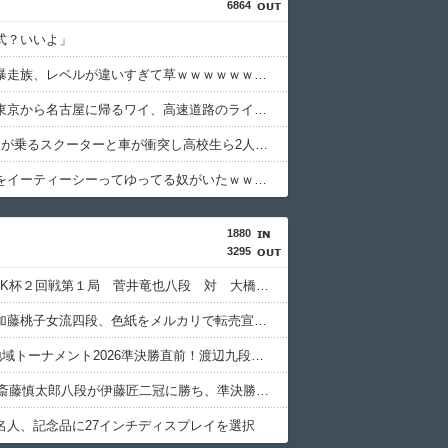
6864
式？いいよ」
インドの暴走族、レベルが違いすぎて草ｗｗｗｗｗｗｗｗｗｗｗｗｗｗ
【悲報】東京から名古屋に帰るワイ、高速道路のライブカメラを見て絶望する
高校生2人が乗るスクーターと車が衝突し高校生ら2人が死傷、車の運転手を逮捕
ETCの事をイーティーシーってゆってる奴がいたｗｗｗｗｗｗｗ
1880
3295
第76回NHK杯２回戦第１局 菅井竜也八段 対 大橋貴洸七段
【悲報】加藤桃子女流四段、色紙をメルカリで転売宣言される????
ABEMA地域トーナメント2026準決勝直前！渡辺九段のガチ優勝予想＆予選丸わかりＳP
【JT杯】斎藤慎太郎八段が伊藤匠二冠に勝ち、準決勝進出
名人、記念品に27インチディスプレイを選択