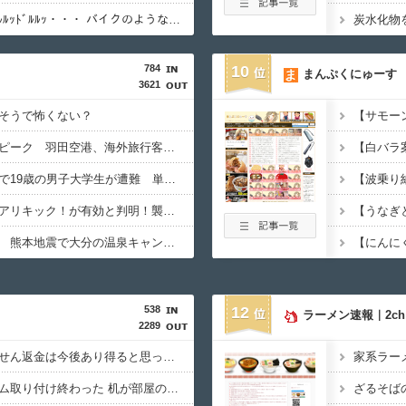
【・ω・）】 ﾄﾞﾙﾙｯﾄﾞﾙﾙｯﾄﾞﾙﾙｯ・・・ バイクのような大音量は・・・【再】
784
10
まんぷくにゅーす
3621
そうで怖くない？
夏休み出国ラッシュがピーク 羽田空港、海外旅行客で混雑
北アルプス槍ヶ岳周辺で19歳の男子大学生が遭難 単独で1泊2日の予定で入山も連絡取れず 警察が9日以降捜索予定
【アリ対猪木】熊にはアリキック！が有効と判明！襲われた男性「アリキックで追っ払った」
【お盆休み】スタート 熊本地震で大分の温泉キャンセル相次ぐ 被害なしでも旅行先変更
538
12
ラーメン速報｜2c
2289
【グラボ】物がありません返金は今後あり得ると思ってるのでサブの用意はしておこうな
家系ラー
やーっとモニターアーム取り付け終わった 机が部屋の角だったので大変だったわ(´・ω・｀)
ざるそば