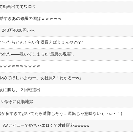
ぎて動画出ててワロタ
、酷すぎあの修羅の国はｗｗｗｗｗ
48万4000円から
ったらどんくらい年収貰えばええんや????
われた――覗いてしまった“最悪の現実”。
ｗｗｗｗｗｗｗｗｗｗ
やめてほしいよねー」女社員2「わかるーw」
段に勝ち、２回戦進出
ズリ命令に従順地獄
が多すぎて歩いてたら遭難しそう…運転じゃ意味ない (´・ω・｀)
AVデビューでめちゃエロくて才能開花wwwww