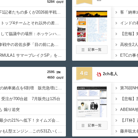
5284
【悲報】英メディアのF1記者たちの多くが2026前半戦を終えて鈴鹿とスパをワーストレースに挙げてしまう
客「納車
【画像】2026年のF1、トップ4チームとそれ以外の差がガチでエグい
F1が2028年の開催地として協議中の場所：ホッケンハイム、タイ、南アフリカ、アルゼンチン、ルワンダ
VCARBリザーブでSF参戦中の岩佐歩夢「目の前にある大きな目標はやはりF1のレギュラーシート獲得」
フジテレビ「2026 FORMULA1 サマーブレイクSP」を明日（8月9日）から12日間毎日放送へ
2595
4
2ch名人
4650
テスラ、26年中に日本の納車拠点を6割増 販売急増による混乱収拾へ
受注が700台超 7月販売は125台
も 煽り追突
路上駐車経験率が過去最少の21%へ低下！タイムズ会員にアンケート
過給なしで420ps。しかもL型エンジン…このS31Zいくらかかってるんだ…
藤井聡太