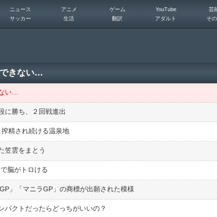
ニュース
アニメ
ゲーム
YouTube
芸
サッカー
生活
翻訳
アダルト
その
できない…
ない…
段に勝ち、２回戦進出
し搾精され続ける温泉地
た笠雲をまとう
リで脳がトロける
GP」「マニラGP」の商標が出願された模様
ンパクトだったらどっちがいいの？