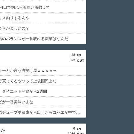
 河口で釣れる美味い魚教えて
キス釣りするんや
て何が楽しいの？
活のバランスが一番取れる職業はなんだ
48
522
キーとか言う唐揚げ屋ｗｗｗｗｗ
で買ってるやつって上級国民よな
、ダイエット開始から2週間
ビが一番美味いよな
しょうがのチューブ冷蔵庫から出したらコバエが中で暴れてた
0
うか
1086