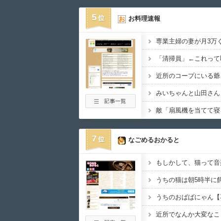
5
お料理速報
専業主婦の妻が月3万
「清掃員」←これって
7
なごめるおかると
もしかして、猫って音
うちのおばばにゃん【