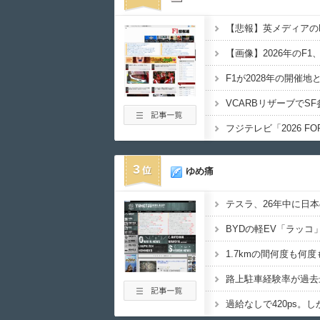
3
ゆめ痛
BYDの軽EV「ラッコ」
1.7kmの間何度も何度