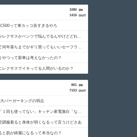
1080
1416
LC500って車カッコ良すぎるやろ
ポルシェかレクサスかベンツで悩んでるんやけどどれがいいと思う？
中古車って何年落ちまでがギリ買ってもいいセーフライン？
うやつって新車は考えなかったの？
にレクサスでイキってる人間がいるのか？
861
7153
3大バーガーキングの弱点
マツコ、「１回も使ってない」キッチン家電激白「なんか謎じゃん、配線が。どっから水出てんの？って」
空調服着ると身体が弱くなるって言うけどさあ
ると肌が綺麗になるって本当なの？