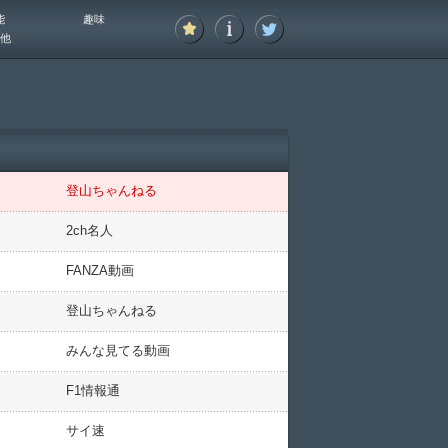
能
趣味
他
登山ちゃんねる
2ch名人
FANZA動画
登山ちゃんねる
みんな見てる動画
F1情報通
サイ速