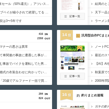
Amazon「マンガ毎週末セール（50%還元）」アツいスポーツマンガ祭り最終日到来！！！
結局のと
Meshify3 3XLでドライブベイが縮小されて絶望してる Define8 XL頼む…！
安は3〜5年です
ラーメン
416
14
汎用型自作PCまと
2359
マナーの悪さは異常
ノートP
「私は何年も生きていて車関連の事故に遭遇した事がありません、これが保険に入る必要がない答えです。任意保険入れ は押し付け」←大炎上でボコボコにｗｗｗｗｗｗｗｗｗｗｗ
最近のス
バイクと複数の車が絡む事故でバイクを運転してた男性が死亡、轢き逃げの可能性も←事故現場の画像で一気に流れが変わる
【恐怖】東名高速で結婚式の衣装合わせに向かっていた夫婦の車に何度も何度も追突した60歳の男がヤバすぎる…こんなのに遭遇したらどうすればいいの？
女性インフルエンサー「20歳でアルファード一括で買えちゃう私って素敵」→画像にアレが写ってしまうｗｗｗｗｗｗｗｗ
284
16
釣りまとめ速報
824