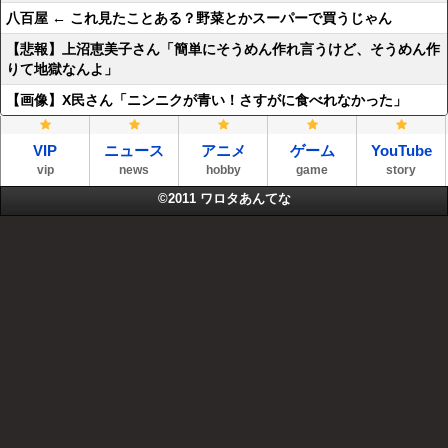
八百屋 ← これ見たことある？野菜とかスーパーで買うじゃん
【悲報】上沼恵美子さん「簡単にそうめん作れ言うけど、そうめん作
りて地獄なんよ」
【画像】X民さん「ニンニクが青い！さすがに食べれなかった」
VIP
ニュース
アニメ
ゲーム
YouTube
vip
news
hobby
game
story
©2011
ワロタあんてな