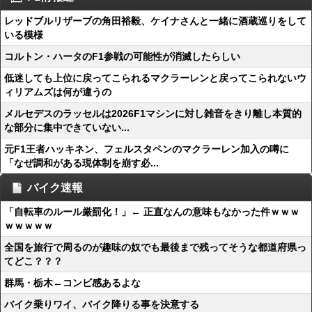
レッドブルリザーブの角田裕毅、ケイナさんと一緒に酒蔵巡りをして
いる模様
コルトン・ハータのF1参戦の可能性が消滅したらしい
低迷しても上位に戻ってこられるマクラーレンと戻ってこられないウ
ィリアムズは何が違うの
メルセデスのラッセルは2026F1マシンに対し雑音をきり離し本質的
な部分に集中できていない...
元F1王者ハッキネン、フェルスタペンのマクラーレン加入の噂に
「なぜ調和がある現体制を崩す必...
バイク速報
「自転車のルール厳罰化！」← 正直なんの意味もなかった件ｗｗｗ
ｗｗｗｗｗ
全国を旅行で周るのが趣味の奴でも最後まで残ってそうな都道府県っ
てどこ？？？
群馬・栃木←コンビ感あるよな
バイク乗りワイ、バイク降りる事を決意する