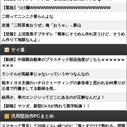
【緊急】つけ麺WWWWWWWWWWWWWWWWWWWWWW
二郎ってニンニク要らんよな
友達「二郎系食おうぜ」俺「おうｗ」→豚山
【悲報】上沼恵美子ブチギレ「簡単にそうめん作れ言うけど、そうめ
ん作りて地獄なんよ」
サイ速
【動画】中国製自動車のプラスチック部品強度がこちらｗｗｗｗｗｗ
ｗｗｗ
ランクルが高級車じゃないっていうやつなんなの
栃木トヨタ主催のハチロクミーティングの参加者と思われる86乗りが
公道で円書きしてる動画を投...
結局さ、車のエンジンってどこにあるのが正解なんだよ！
【朗報】マツダ、新型CX-5が売れて黒字転換！！
汎用型自作PCまとめ
スマホって普及して20年くらい経つのに「落とすだけで割れる」問題