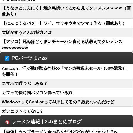
【うなぎとにんにく】焼き鳥焼いてるから見てクレメンスｗｗｗ（画
像あり）
【にんにく＆バター】ワイ、ウッキウキでツマミ作る（画像あり）
大阪かすうどんの魅力とは
【アソコ】死ぬほどうまいチャーハン食える店教えてクレメンス
wwwwwwww
PCパーツまとめ
Amazon、汗が飛び散る灼熱の「マンガ毎週末セール（50%還元）」
を開催！
スマホで暇つぶしある？
カフェで長時間パソコン弄っている奴
WindowsってCopilotってAI押してるの？必要ないんだけど
ガジェットってなに？
ラーメン速報｜2chまとめブログ
【画像】カップラーメン食べるんだけどどれがいいかな！？w