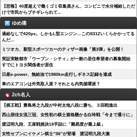
【悲報】40度超えで働くゴミ収集員さん、コンビニで水分補給しただ
けで市民からブチギレられて...
ゆめ痛
過給なしで420ps。しかもL型エンジン…このS31Zいくらかかってる
んだ…
ミツオカ、新型スポーツカーのティザー画像「第3弾」を公開！
実証実験都市「ウーブン・シティ」が一般の居住希望者の募集開始
すでにトヨタ関係者が居住
日産e-power、無給油で1980km走行しギネス記録を達成
車のエアコンは外気取入派？それとも内気循環派？
2ch名人
【棋王戦】豊島将之九段が中村太地八段に勝ち、３回戦進出
西山朋佳女流三冠、女性初の棋士資格懸かる白玲戦「今まで通りに」
渡辺明九段、王座戦挑決19手詰に「難易度が最上級」
女性セブンにイケメン棋士”S6”が登場 渡辺明九段大激