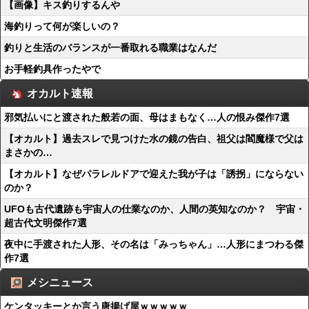
【画像】キス釣りするんや
海釣りって何が楽しいの？
釣りと生活のバランスが一番取れる職業はなんだ
お手軽釣具作ったやで
オカルト速報
邪気払いにと渡された般若の面、母はまもなく…人の恨み傑作7選
【オカルト】過去スレで見つけた水の鏡の告白、祖父は閻魔様で父は
まさかの…
【オカルト】なぜパラレルドアで迎えた我が子は「誘拐」にならない
のか？
UFOも古代遺跡も宇宙人の仕業なのか、人間の英知なのか？ 宇宙・
超古代文明傑作7選
夜中に手渡された人形、その名は「みっちゃん」…人形にまつわる傑
作7選
メシニュース
ケンタッキーとか言う唐揚げ屋ｗｗｗｗｗ