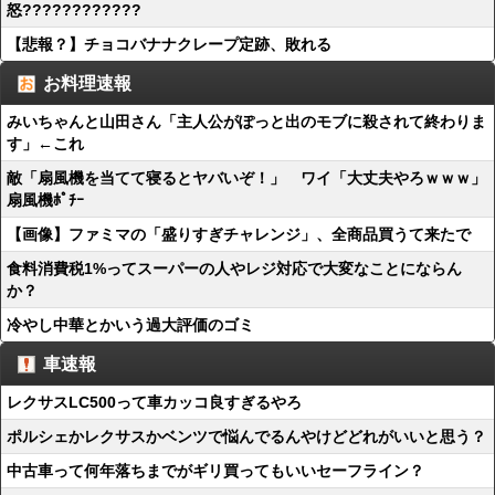
怒????????????
【悲報？】チョコバナナクレープ定跡、敗れる
お料理速報
みいちゃんと山田さん「主人公がぽっと出のモブに殺されて終わりま
す」←これ
敵「扇風機を当てて寝るとヤバいぞ！」 ワイ「大丈夫やろｗｗｗ」
扇風機ﾎﾟﾁｰ
【画像】ファミマの「盛りすぎチャレンジ」、全商品買うて来たで
食料消費税1%ってスーパーの人やレジ対応で大変なことにならん
か？
冷やし中華とかいう過大評価のゴミ
車速報
レクサスLC500って車カッコ良すぎるやろ
ポルシェかレクサスかベンツで悩んでるんやけどどれがいいと思う？
中古車って何年落ちまでがギリ買ってもいいセーフライン？