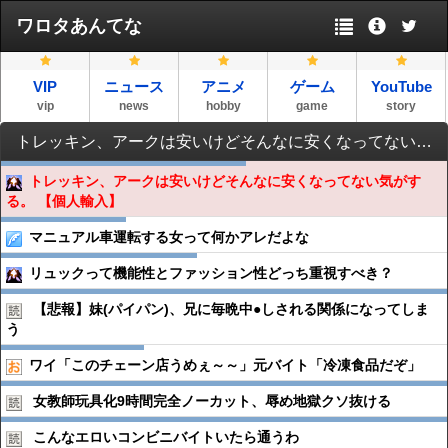
ワロタあんてな
VIP
ニュース
アニメ
ゲーム
YouTube
vip
news
hobby
game
story
トレッキン、アークは安いけどそんなに安くなってない気がする。 【個人輸入】
トレッキン、アークは安いけどそんなに安くなってない気がす
る。 【個人輸入】
マニュアル車運転する女って何かアレだよな
リュックって機能性とファッション性どっち重視すべき？
【悲報】妹(パイパン)、兄に毎晩中●︎しされる関係になってしま
う
ワイ「このチェーン店うめぇ～～」元バイト「冷凍食品だぞ」
女教師玩具化9時間完全ノーカット、辱め地獄クソ抜ける
こんなエロいコンビニバイトいたら通うわ