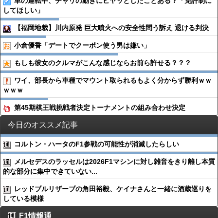
車の運転中、チャリの動きにヒヤッとしたことある？「免許制に
してほしい」
【福岡地裁】川内原発 巨大噴火への安全性問う訴え 退ける判決
小倉優香「デートでクーポン使う男は嫌い」
もしも彼女のクルマがこんな感じならお前ら許せる？？？
ワイ、部長から車種でマウント取られるもよく分からず勝利ｗｗ
ｗｗｗ
第45期棋王戦挑戦者決定トーナメントの組み合わせ決定
今日のオススメ記事
コルトン・ハータのF1参戦の可能性が消滅したらしい
メルセデスのラッセルは2026F1マシンに対し雑音をきり離し本質
的な部分に集中できていない...
レッドブルリザーブの角田裕毅、ケイナさんと一緒に酒蔵巡りを
している模様
F1情報通