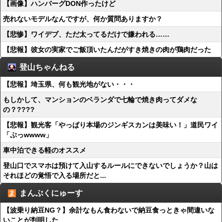
【画像】ハンバーグDON作ったけど
売れないモデルなんですが、何か質問ありますか？
【悲惨】ワイデブ、ただ太ってるだけで嫌われる……
【悲報】彼女の実家でご飯頂いたんだがすき焼きの肉が鶏肉だった
登山ちゃんねる
【悲報】埼玉県、何も観光地がない・・・
もしかして、マンションのベランダで七輪で焼き肉ってダメな
の？????
【悲報】観光客「やっぱり本場のジンギスカンは美味い！」道民ワイ
「ぷっwwww」
車中泊できる軽のオススメ
登山口でスマホは預けて入山するルールにできないでしょうか？山は
それほどの覚悟で入る場所だと...
まんぷくにゅーす
【波乗り納豆NG？】余計なもん食わないで納豆食っときゃ間違いな
いことが判明した