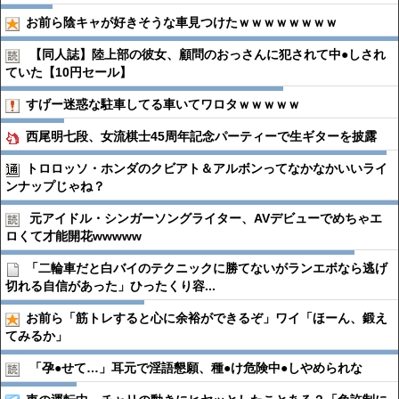
お前ら陰キャが好きそうな車見つけたｗｗｗｗｗｗｗｗ
【同人誌】陸上部の彼女、顧問のおっさんに犯されて中●︎しされ
ていた【10円セール】
すげー迷惑な駐車してる車いてワロタｗｗｗｗｗ
西尾明七段、女流棋士45周年記念パーティーで生ギターを披露
トロロッソ・ホンダのクビアト＆アルボンってなかなかいいライ
ンナップじゃね？
元アイドル・シンガーソングライター、AVデビューでめちゃエ
ロくて才能開花wwwww
「二輪車だと白バイのテクニックに勝てないがランエボなら逃げ
切れる自信があった」ひったくり容...
お前ら「筋トレすると心に余裕ができるぞ」ワイ「ほーん、鍛え
てみるか」
「孕●︎せて…」耳元で淫語懇願、種●︎け危険中●︎しやめられな