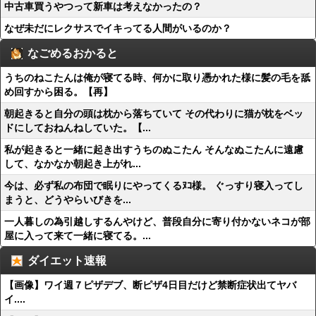
中古車買うやつって新車は考えなかったの？
なぜ未だにレクサスでイキってる人間がいるのか？
なごめるおかると
うちのねこたんは俺が寝てる時、何かに取り憑かれた様に髪の毛を舐
め回すから困る。【再】
朝起きると自分の頭は枕から落ちていて その代わりに猫が枕をベッ
ドにしておねんねしていた。【...
私が起きると一緒に起き出すうちのぬこたん そんなぬこたんに遠慮
して、なかなか朝起き上がれ...
今は、必ず私の布団で眠りにやってくるﾇｺ様。 ぐっすり寝入ってし
まうと、どうやらいびきを...
一人暮しの為引越しするんやけど、普段自分に寄り付かないネコが部
屋に入って来て一緒に寝てる。...
ダイエット速報
【画像】ワイ週７ピザデブ、断ピザ4日目だけど禁断症状出てヤバ
イ....