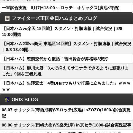
一軍試合実況 8月7日18:00～ ロッテ－オリックス(廣池×寺西)
ファイターズ王国＠日ハムまとめブログ
【日本ハムvs楽天 18回戦】スタメン・打順速報｜試合実況｜8/8
15:00開始
【日本ハム2軍vs楽天 東地区14回戦】スタメン・打順速報｜試合実況
｜8/8 13:00開...
【日本ハム】懲罰交代から復活！吉田賢吾が昇格即3安打
【日本ハム】柳川大晟「3人で抑えてサヨナラできるように頑張りま
した」9回を三者凡退
【日本ハム】矢澤宏太「4番DHのつもりで打席に立ちました」ｗｗｗ
ｗｗ
ORIX BLOG
08.07 オリックス(寺西成騎)VSロッテ(広池) inZOZO(1800-)試合実況
記...
08.06 オリックス(田嶋大樹)VS楽天(岸) in京セラ(1800-)試合実況記事