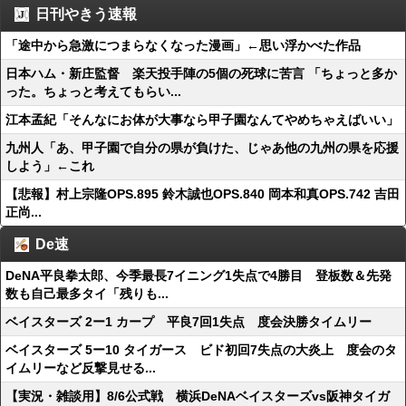
日刊やきう速報
「途中から急激につまらなくなった漫画」←思い浮かべた作品
日本ハム・新庄監督 楽天投手陣の5個の死球に苦言 「ちょっと多か
った。ちょっと考えてもらい...
江本孟紀「そんなにお体が大事なら甲子園なんてやめちゃえばいい」
九州人「あ、甲子園で自分の県が負けた、じゃあ他の九州の県を応援
しよう」←これ
【悲報】村上宗隆OPS.895 鈴木誠也OPS.840 岡本和真OPS.742 吉田
正尚...
De速
DeNA平良拳太郎、今季最長7イニング1失点で4勝目 登板数＆先発
数も自己最多タイ「残りも...
ベイスターズ 2ー1 カープ 平良7回1失点 度会決勝タイムリー
ベイスターズ 5ー10 タイガース ビド初回7失点の大炎上 度会のタ
イムリーなど反撃見せる...
【実況・雑談用】8/6公式戦 横浜DeNAベイスターズvs阪神タイガ