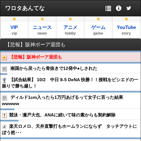
ワロタあんてな
VIP
ニュース
アニメ
ゲーム
YouTube
vip
news
hobby
game
story
【悲報】阪神ボーア退団も
【悲報】阪神ボーア退団も
南国から戻ったら骨抜きで12発中●︎しされた
【試合結果】 10/2 中日 8-5 DeNA 快勝！！接戦をビシエドの一
振りで勝ち越し！
ディルド1cm入ったら1万円あげるって女子に言った結果
wwwww
競泳・瀬戸大也、ANAに続いて味の素からも契約解除
楽天ロメロ、天井直撃打もホームランにならず タッチアウトに
ぼう然･･･