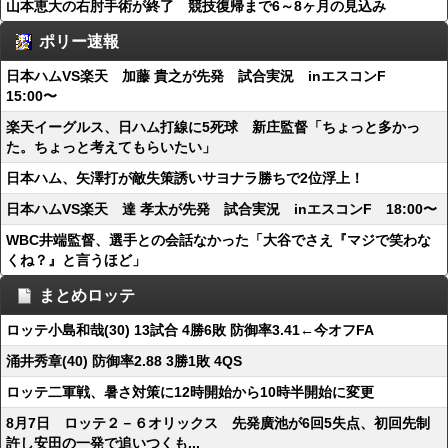
山本恵大の右肘手術が終了 競技復帰まで6～8ヶ月の見込み
ポリー速報
日本ハムVS楽天 加藤 貴之が先発 試合実況 inエスコンF
15:00〜
楽天イーグルス、日ハム打線に5死球 新庄監督「ちょっと多かっ
た。ちょっと考えてもらいたい」
日本ハム、矢澤打が敵失策誘いサヨナラ勝ちで2位浮上！
日本ハムVS楽天 達 孝太が先発 試合実況 inエスコンF 18:00〜
WBC井端監督、選手との会話なかった「大谷でさえ『マジで笑わな
くね？』と言うほど」
まとめロッテ
ロッテ小島和哉(30) 13試合 4勝6敗 防御率3.41←今オフFA
涌井秀章(40) 防御率2.88 3勝1敗 4QS
ロッテ二軍戦、暑さ対策に12時開始から10時半開始に変更
8月7日 ロッテ２－６オリックス 先発廣池が6回5失点、初回先制
許し安田の一発で追いつくも...