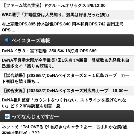
【ファーム試合実況】ヤクルトvsオリックス 8/8/12:00
WBC選手「井端監督は人見知り。競馬は好きだった(笑)」
村上宗隆OPS.895 鈴木誠也OPS.840 岡本和真OPS.742 吉田正尚
OPS....
ベイスターズ速報
DeNAドラ３・宮下朝陽 .250 5本 18打点 OPS.689
DeNA平良拳太郎が今季最長7回1失点で4勝目 登板数＆先発数も自
己最多タイ「残りも頑張り...
【試合結果】[2026/8/7]DeNAベイスターズ２－１広島カープ カー
ド初戦を競り勝ち...
【試合実況】[2026/8/7]DeNAベイスターズ対広島カープ 18:00〜
DeNA相川監督「カウントをつくれない、ストライクを投げられな
い」ビド２軍再調整を明言 急...
ってなんじぇですかー
ネット民「ToLOVEるで1番好きなキャラ？あー、古手川かな笑(嘘、
本当は美柑w)」???...