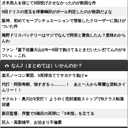
才木浩人を信じて9回投げさせなかったのが敗因な件
9回ドリスの逆玉を球審嶋田がボール判定したのが敗因だよな
阪神、初めてセーブシチュエーションで登板したクローザーに負けが
ついた件
梅野ドリスバッテリーはマジでなんで阿倍と勝負したん？意味わから
んわ
ファン『森下佐藤大山が8〜9回で負けてるときだいたい打てんのがキ
ツい』←これ
なんJ（まとめては）いかんのか？
楽天ノーコン軍団、5死球当ててサヨナラ負けｗ
代打・阿部寿樹、強すぎるっ………！ あと一人から華麗な逆転タイ
ムリー！！
ヤクルト・奥川が2安打！ ようやく完封連敗ストップでBクラス転落
回避
新庄監督、序盤で3個目の死球に「3本指」を立てる
巨人・高梨雄平、お泊まり不倫愛