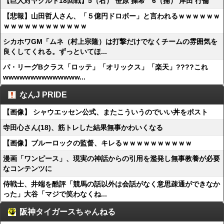
【巨人対ヤクルト18回戦】5（右） 笹原 操希 6（捕） 岸田 行倫
【悲報】山田哲人さん、「５億円ドロボー」と言われるｗｗｗｗｗｗ
ｗｗｗｗｗｗｗｗｗｗｗｗ
シカホワGM「ムネ（村上宗隆）は打撃だけでなくチームの雰囲気を
良くしてくれる。ずっといてほ...
パ・リーグBクラス「ロッテ」「オリックス」「楽天」????これ
wwwwwwwwwwwwww...
なんJ PRIDE
【画像】 シャウエッセン公式、またこういうのでいい丼をポスト
寺田心さん(18)、筋トレした結果無事かわいくなる
【画像】ブルーロックの監督、キレるｗｗｗｗｗｗｗｗｗｗ
漫画「ワンピース」、現実の神話からの引用を濫発し無事教養が必要
なコンテンツに
侍戦士、井端を酷評「競馬の話以外は会話がなく意思疎通ができなか
った」大谷「マジで笑わなくね...
阪神タイガースちゃんねる