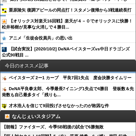
栗原陵矢 復調アピールの同点打！スタメン復帰から3戦連続長打
【オリックス対楽天16回戦】楽天が４－０でオリックスに快勝！
松井裕樹が見事な火消しで４勝目...
アニメ「生徒会役員共」の思い出
【試合実況】[2020/10/2] DeNAベイスターズvs中日ドラゴンズ
公式90戦目 ...
今日のオススメ記事
ベイスターズ 2ー1 カープ 平良7回1失点 度会決勝タイムリー
DeNA平良拳太郎、今季最長7イニング1失点で4勝目 登板数＆先
発数も自己最多タイ「残りも...
才木浩人を信じて9回投げさせなかったのが敗因な件
なんじぇいスタジアム
【朗報】ファイターズ、今季SB戦後の試合で6勝無敗