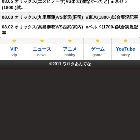
08.05 オリックス(エスピノーザ)VS楽天(瀧なかったと) in京セラ
(1800-)試...
08.03 オリックス(九里亜蓮)VS楽天(荘司) in東京(1800-)試合実況記事
08.02 オリックス(高島泰都)VS西武(武内) inベルド(1700-)試合実況記
事
VIP
ニュース
アニメ
ゲーム
YouTube
vip
news
hobby
game
story
©2011
ワロタあんてな