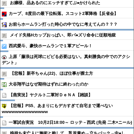
お嬢様、品あるのにエッチすぎてぶ●︎かけられた
カープ、8度目の最下位転落。スコット2軍降格【反省会】
お前らホームラン打った時心の中でなに考えてんの？？？
メイド失格Hカップおっぱい、即パ●︎ズリ命令に従順地獄
西武愛斗、豪快ホームランで１軍アピール！
上原「藤浪は死球にビビる必要はない。真剣勝負の中でのアクシ
デント」
【悲報】新卒ちゃん(22)、ほぼ仕事が膣土方
大谷翔平はなぜ期待はずれに終わったのか
【燕実況】ヤクルト二軍対ＤｅＮＡ【雑談】
【悲報】PS5、あまりにもデカすぎて自宅まで運べない
wwwwwwwwwwwwww
一軍試合実況 10月2日18:00～ ロッテ－西武 (先発 二木×ニール)
娘持ち未亡人に施術と称して、乳首責め→立ちバック→中●︎し