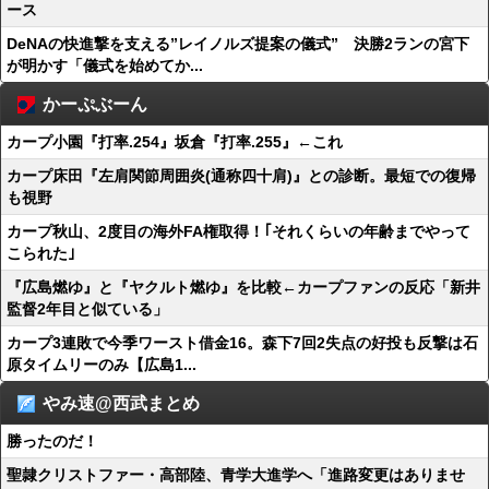
ース
DeNAの快進撃を支える”レイノルズ提案の儀式” 決勝2ランの宮下
が明かす「儀式を始めてか...
かーぷぶーん
カープ小園『打率.254』坂倉『打率.255』←これ
カープ床田『左肩関節周囲炎(通称四十肩)』との診断。最短での復帰
も視野
カープ秋山、2度目の海外FA権取得！｢それくらいの年齢までやって
こられた｣
『広島燃ゆ』と『ヤクルト燃ゆ』を比較←カープファンの反応「新井
監督2年目と似ている」
カープ3連敗で今季ワースト借金16。森下7回2失点の好投も反撃は石
原タイムリーのみ【広島1...
やみ速@西武まとめ
勝ったのだ！
聖隷クリストファー・高部陸、青学大進学へ「進路変更はありませ