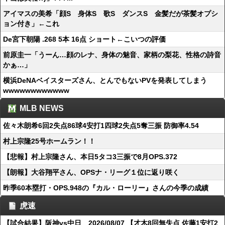
アイマスの美希「顔S 身体S 歌S ダンスS 金髪だが茶髪オプシ
ョン付き」←これ
De宮下朝陽 .268 5本 16点 ショート←こいつの評価
前原圭一「うーん…顔のレナ、身体の魅音、家柄の梨花、性格の詩音
かぁ…」
横浜DeNAベイスターズさん、とんでもないPVを発表してしまう
wwwwwwwwwwww
MLB NEWS
佐々木朗希6回2失点86球4安打1四球2失点5奪三振 防御率4.54
村上宗隆25号ホームラン！！
【悲報】村上宗隆さん、本日5タコ3三振で8月OPS.372
【朗報】大谷翔平さん、OPSナ・リーグ１位に返り咲く
昨季60本塁打・OPS.948の『カル・ローリー』さんの今季の成績
虎速
【試合結果】阪神vs中日 2026/08/07 【才木8回無失点 佐藤1安打2