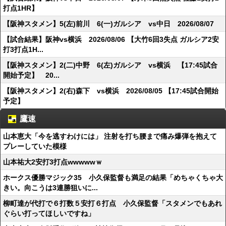
打点1HR】
【阪神スタメン】5(左)前川 6(一)ガルシア vs中日 2026/08/07
【試合結果】阪神vs横浜 2026/08/06 【大竹6回3失点 ガルシア2安
打3打点1H...
【阪神スタメン】2(二)中野 6(左)ガルシア vs横浜 【17:45試合
開始予定】 20...
【阪神スタメン】2(右)森下 vs横浜 2026/08/05 【17:45試合開始
予定】
鷹速
山本恵大「今を逃すわけには」 注射を打ち腰まで痛み爆弾を抱えて
プレーしていた模様
山本祐大2安打3打点wwwwwｗ
ホークス優勝マジック35 小久保監督も満足の結果「めちゃくちゃ大
きい。向こうは3連勝狙いに...
柳町達が代打で６打数５安打６打点 小久保監督「スタメンでもあれ
ぐらい打ってほしいですね」