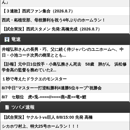
ん」
【３連敗】西武ファン集合（2026.8.7）
西武・柘植世那、母校勝利を祝う4年ぶりのホームラン！
【試合実況】西武スタメン 先発:高橋光成（2026.8.7）
竜速
井端弘和さんの長男・巧、父に続く侍ジャパンのユニホームへ、中
日・小池コーチ次男の樹里ととも...
【訃報】元中日1位投手・小島弘務さん死去 58歳 肺がん 浜松修
学舎高の監督を務めていた2...
１秒で考えたドラクエのモンスター
8/7中日”マスター一打逆転勝利4連勝5位キープ”祝勝会
8/7 セ順位 虎=兎-====//====燕=星==竜=鯉
ツバメ速報
【試合実況】ヤクルトvs巨人 8/8/15:00 先発 高橋
シカホワ村上、特大25号ホームラン！！！