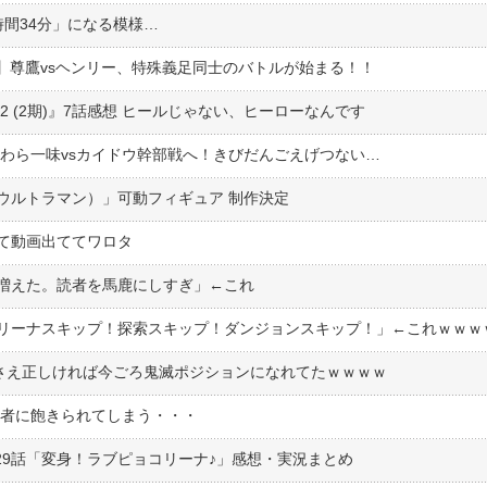
間34分」になる模様…
感想】尊鷹vsヘンリー、特殊義足同士のバトルが始まる！！
n 2 (2期)』7話感想 ヒールじゃない、ヒーローなんです
麦わら一味vsカイドウ幹部戦へ！きびだんごえげつない…
ウルトラマン）」可動フィギュア 制作決定
ぎて動画出ててワロタ
増えた。読者を馬鹿にしすぎ」←これ
リーナスキップ！探索スキップ！ダンジョンスキップ！」←これｗｗｗ
方さえ正しければ今ごろ鬼滅ポジションになれてたｗｗｗｗ
若者に飽きられてしまう・・・
29話「変身！ラブピョコリーナ♪」感想・実況まとめ