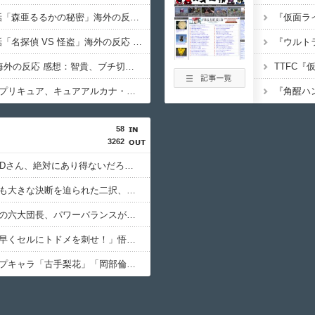
名探偵プリキュア 15話「森亜るるかの秘密」海外の反応 感想：るるかさん43歳…
名探偵プリキュア 13話「名探偵 VS 怪盗」海外の反応 感想：アルカナシャドウの腋に無事興奮する海外の紳士たち
わたモテ喪239(後編) 海外の反応 感想：智貴、ブチ切れる。
【海外の反応】名探偵プリキュア、キュアアルカナ・シャドウ待望のデビューに海外の大きいお友達もぷいきゅあがんばえ～してしまう
58
3262
【衝撃】ガンダムSEEDさん、絶対にあり得ないだろって設定がこちらｗｗｗ
【朗報】ゲーム史上最も大きな決断を迫られた二択、ガチ決定ｗｗｗ
【悲報】ダイの大冒険の六大団長、パワーバランスがガチめちゃくちゃｗｗｗ
ドラゴンボール悟空「早くセルにトドメを刺せ！」悟飯「わかりましたお父さん」←これｗｗｗ
【悲報】三大無能ループキャラ「古手梨花」「岡部倫太郎」「暁美ほむら」←これｗｗｗ