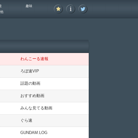
能
趣味
他
わんこーる速報
ろぼ速VIP
話題の動画
おすすめ動画
みんな見てる動画
ぐら速
GUNDAM.LOG