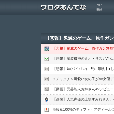
VIP
野球
【悲報】鬼滅のゲーム、原作ガン
【悲報】鬼滅のゲーム、原作ガン無視で
【悲報】魔装機神のミオ・サスガさん
【悲報】妹(パイパン)、兄に毎晩中●
メチャクチャ可愛い女の子がAV女優
【動画】元芸能人お姉さんAVデビュ
【画像】人気声優の上坂すみれさん、
※殺意100%のティファ・アディール