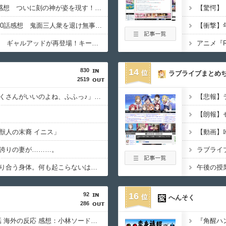
【キン肉マン】540話感想 ついに刻の神が姿を現す！そしてピノという謎の女超人？も登場
【彼岸島48日後…】490話感想 鬼面三人衆を退け無事都外へ進出成功！給水車破壊作戦へ
【TOUGH2】35話感想 ギャルアッドが再登場！キー坊とスパーして試合のセコンドに！？
830
14
ラブライブまとめ
2519
「フリルもリボンもたくさんがいいのよね、ふふっ♪」対魔忍RPG・新イベント『バニーとヨミハラクライシス』
【悲報】
獣人の末裔 イニス」
誇りの妻が………。
ラブライ
熱気こもる部屋。重なり合う身体。何も起こらないはずがなく……
午後の授
92
16
へんそく
286
名探偵プリキュア 16話 海外の反応 感想：小林ソード、かっこいい。