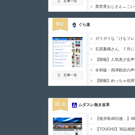
異世界おじさん←こい
9
ぐら速
ガリガリな「けもフレ
令和版・両津勘吉の声
11
ムダスレ無き改革