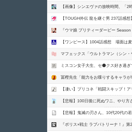
【画像】シンエヴァの放映時間、「2時
【TOUGH外伝 龍を継ぐ男 237話
『ウマ娘 プリティーダービー Seaso
【ワンピース】1004話感想 場面は
マフェックス「ウルトラマン（シン・
ミスコン女子大生、セ⚫️クス好き過
冨樫先生「能力をお喋りするキャラが
【凄い】プリコネ「戦闘スキップ！ア
【悲報】100日後に死ぬワニ、やり
【悲報】鬼滅の刃さん、10代20代の
『ポリス×戦士 ラブパトリーナ！』第