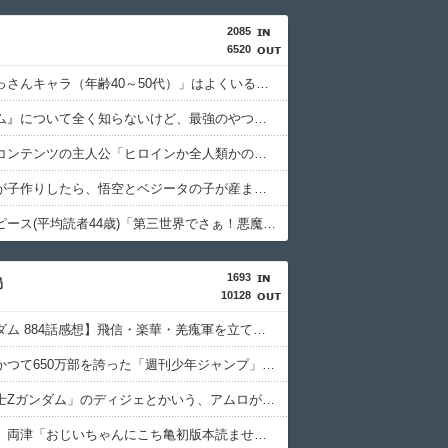
2085
6520
「強いおっさんキャラ（年齢40～50代）」はよくいるけど「強いおばさん」はいない…
『ガンダム』について全く知らないけど、最強のやつはどんなの？
オタク系コンテンツの主人公「ヒロインか全人類かの二択…ボクはヒロインを選ぶっ！ｗｗ」←こういうの
ゴジータが子作りしたら、悟空とベジータの子が産まれるってこと？
漫画ワンピース(平均読者44歳)「第三世界でさぁ！悪魔がいてさぁ！世界を創った19の武器がさぁ！」
1693
局
10128
【キングダム 884話感想】飛信・楽華・羌瘣軍を立て直し、再び李牧を討つための作戦とは…！？
【悲報】かつて650万部を誇った「週刊少年ジャンプ」、ついに発行部数が100万部を割る・・・
「機動戦士Ζガンダム」のディジェとかいう、アムロが乗っただけで評価されたモビルスーツ！！
【こち亀】両津「おじいちゃんにこち亀初版本読ませてもらってねー。内容は全く変わらないから」→結果ｗｗｗ