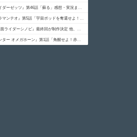
『仮面ライダーゼッツ』第46話「蘇る」感想・実況まとめ
『ウルトラマンテオ』第5話「宇宙ポッドを奪還せよ！」感想・実況まとめ
TTFC『仮面ライダーシノビ』最終回が制作決定 他、今週の備忘録（2026/7/24～2026/7/30）
『角醒ハンター オメガホーン』第1話「角醒せよ！赤き角獣王！」感想・実況まとめ