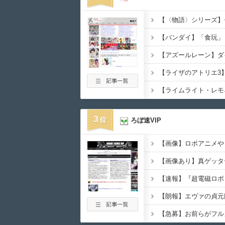
3
ろぼ速VIP