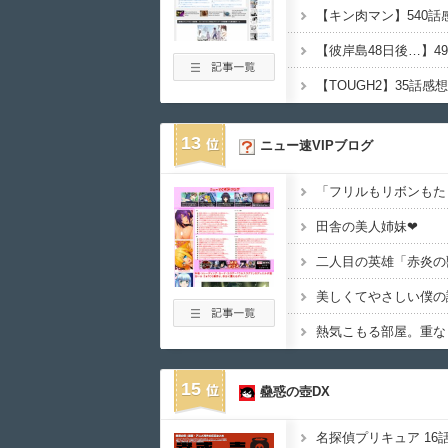
13
ニュー速VIPブログ
田舎の美人姉妹❤
二人目の英雄「赤炎の
美しくてやさしい僕の
15
蠱惑の壺DX