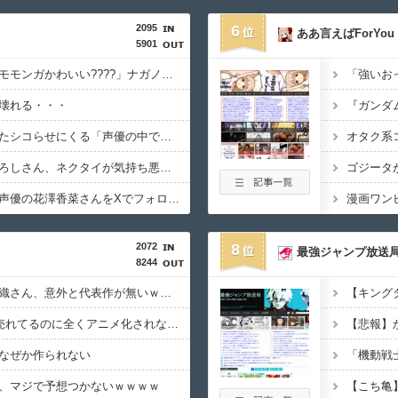
2095
6
ああ言えばForYou
5901
ちいかわ映画見た客「モモンガかわいい????」ナガノ「ほなそろそろモモンガ■すで～」
壊れる・・・
【画像】井口裕香、またシコらせにくる「声優の中で一番お尻が仕上がってる」
【悲報】本物の野原ひろしさん、ネクタイが気持ち悪いことになる
【速報】みぃ山作者、声優の花澤香菜さんをXでフォローｗｗｗｗｗｗｗｗ
2072
8
最強ジャンプ放送
8244
【悲報】声優の大西沙織さん、意外と代表作が無いｗｗｗｗ
マガジンで100万部も売れてるのに全くアニメ化されないこのお漫画????????
なぜか作られない
、マジで予想つかないｗｗｗｗ