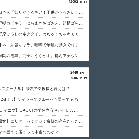
42092
【悲報】日本人「祭りがうるさい！子供がうるさい！うるさいうるさいうるさい！日本を無音の世界にしろ」
【画像】早朝カビキラーばらまきおばさん、結構ばらまくｗｗｗｗ
【悲報】野原ひろしのネクタイ、めちゃくちゃキモくて草ｗｗｗｗ
【悲報】オネエ系強キャラ、喧嘩で華麗な動きで相手をKOするｗｗｗｗ
【悲報】福岡の電車、完全にやらかす。構内アナウンスでド下ネタを連発するｗｗｗｗｗ
2448
7596
ネエターナル】最強の支援機と言えば？
【ガンダムSEED】ゲイツってクルーゼも乗ってるのにあんまり活躍したイメージがない
ム イニブ】GACKTの学習内容おかしいよ…
【水星の魔女】エリクトってマジで奇跡の存在だったんだよな
が木星まで届くって本当なのか？