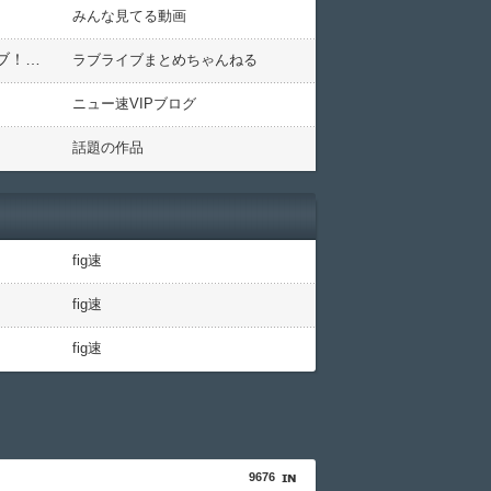
みんな見てる動画
【動画】虹ヶ咲アニメBD第4巻特典曲 DiverDiva「祭花 -saika-」視聴動画公開！みんなの感想！！【ラブライブ！虹ヶ咲】
ラブライブまとめちゃんねる
ニュー速VIPブログ
話題の作品
fig速
fig速
】
fig速
9676