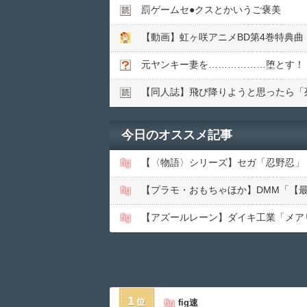
罰ゲームセ●︎クスとかいうご褒美
元ヤンキー妻を………………堕とす！
【同人誌】飛び降りようと思ったら「
今日のオススメ記事
【〈物語〉シリーズ】セガ「忍野忍」
【プラモ・おもちゃほか】DMM「【最
【アズールレーン】ダイキ工業「メア
1
fig速