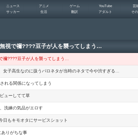
ニュース
アニメ
ゲーム
YouTube
芸
サッカー
生活
翻訳
アダルト
その
無視で禰????豆子が人を襲ってしまう…
禰????豆子が人を襲ってしまう…
、女子高生なのに扱うパロネタが当時のネタで今や渋すぎる…
︎しされる関係になってしまう
デビューしてて草
ー、洗練の気品がエロす
今日もキモオタにサービスショット
にありがちな事