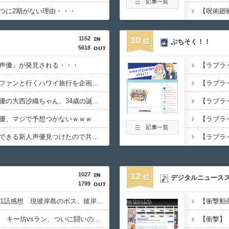
つに2期がない理由・・・
1152
10
ぷちそく！！
5618
声優」が発見される・・・
石原夏織さん、７月にファンと行くハワイ旅行を企画してしまう・・・
【朗報】人気美少女声優の大西沙織ちゃん、34歳の誕生日を迎える・・・
優、マジで予想つかないｗｗｗ
【朗報】めっちゃ信用できる新人声優見つけたので共有します・・・
1027
12
デジタルニュース
1799
【彼岸島48日後…】491話感想 現彼岸島のボス、彼岸王子が登場！
【TOUGH2】36話感想 キー坊vsラン、ついに闘いのゴングが鳴る！