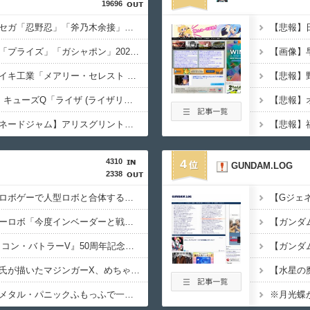
19696
【〈物語〉シリーズ】セガ「忍野忍」「斧乃木余接」プライズフィギュア【彩色原型公開】
【バンダイ】「食玩」「プライズ」「ガシャポン」2026年8月発売商品【発売スケジュール】
【アズールレーン】ダイキ工業「メアリー・セレスト グリムナイト・リーパー」フィギュア【10日予約開始】
【ライザのアトリエ3】キューズQ「ライザ (ライザリン・シュタウト) ウェディングStyle」フィギュア【予約開始】
【ライムライト・レモネードジャム】アリスグリント「陽見恵凪」フィギュア【明日予約開始】
4310
4
GUNDAM.LOG
2338
【画像】ロボアニメやロボゲーで人型ロボと合体する巨大なオプション装備に脳を焼かれた事がある奴ｗｗｗｗ
【Gジェ
【画像あり】真ゲッターロボ「今度インベーダーと戦うんですって？コツ教えましょうか？」ガンダム「…」
【速報】『超電磁ロボ コン・バトラーV』50周年記念特別映像が公開！コン・バトラーV6…！？ビクトリーファイブのコン・バトラーV6じゃないか！！！（動画あり）
【ガンダ
【朗報】エヴァの貞元氏が描いたマジンガーX、めちゃくちゃカッコいい…（画像あり）
【急募】お前らがフルメタル・パニックふもっふで一番好きな回（画像あり）
※月光蝶