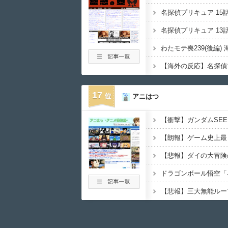
17
アニはつ