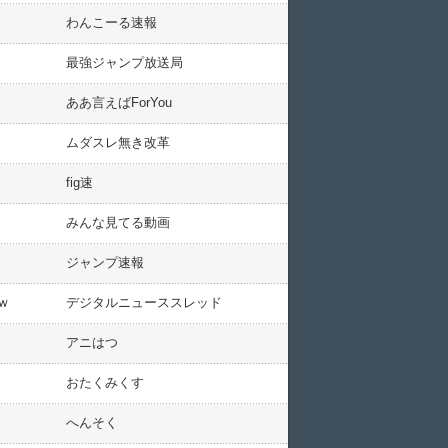
わんこーる速報
最強ジャンプ放送局
ああ言えばForYou
ムダスレ無き改革
fig速
みんな見てる動画
ジャンプ速報
ｗ
デジタルニューススレッド
アニはつ
おたくみくす
へんそく