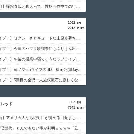
【呪術廻戦】禪院直哉と真人って、性格も作中での行いも末路も似たような二人なのに人気に差があるのが納得いかない！！
1062
2212
【ラブライブ！】セクシーさとキュートな上原歩夢ちゃんのフィギュアが制作決定！【虹ヶ咲】
【ラブライブ！】今週のハマタ歌謡祭にもふりさん出るじゃねーか
【ラブライブ！】午後の授業中寝てそうなラブライブキャラ
【ラブライブ！】蓮ノ空6thライブのBD、福岡公演Day.1と埼玉公演Day.2のみ ←これ
【ラブライブ！】5回目の金沢一人旅僕流石に寂しくなってくる
902
スレッド
7341
【衝撃動画】アメリカ人なら絶対目が覚める目覚まし時計がこちら…凄すぎる…
【衝撃】「Z世代」とんでもない事が判明ｗｗｗｗ「Z世代」がここまで酷すぎる理由がこちら…ヤバすぎる…