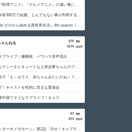
【驚愕】『料理アニメ』『グルメアニメ』の凄い事に気付いたｗｗｗｗ『グルメアニメ』って当たり少ないよな…『異世界食堂』ぐらいじゃないか…もしかして…
【衝撃】年収300万で結婚、とんでもない事が判明するｗｗｗｗ年収300万で結婚して家庭持って家建てて車まで持ってる人…もしかして年収300万は…
アニメ『Re:ゼロから始める異世界生活』4th season《奪還編》PV公開！！！！
675
ちゃんねる
4174
ラブライブ！優勝校、パワハラ音声流出
【朗報】セクシーさとキュートな上原歩夢ちゃんのフィギュアが制作決定！【ラブライブ！虹ヶ咲】
【動画】吟子「え～セラス、赤ちゃんみたいだね～？」←これ【ラブライブ！蓮ノ空】
ブ！キャストを性的に見るな委員会
業中寝てそうなラブライブ！キャラ
67
673
『角醒ハンターオメガホーン』第2話「示せ！キャプテンの資格！」感想・実況まとめ