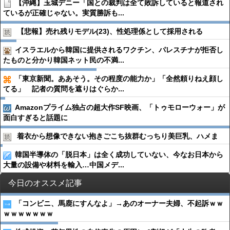
【沖縄】玉城デニー「国との裁判は全て敗訴していると報道され
ているが正確じゃない。実質勝訴も...
【悲報】売れ残りモデル(23)、性処理係として採用される
イスラエルから韓国に提供されるワクチン、パレスチナが拒否し
たものと分かり韓国ネット民の不満...
「東京新聞。ああそう。その程度の能力か」「全然頼りねえ顔し
てる」 記者の質問を遮りはぐらか...
Amazonプライム独占の超大作SF映画、「トゥモローウォー」が
面白すぎると話題に
着衣から想像できない抱きごこち抜群むっちり美巨乳、ハメま
韓国半導体の「脱日本」は全く成功していない、今なお日本から
大量の設備や材料を輸入…中国メデ...
今日のオススメ記事
「コンビニ、馬鹿にすんなよ」→あのオーナー夫婦、不起訴ｗｗ
ｗｗｗｗｗｗｗ