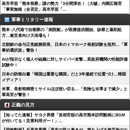
高市早苗「熊本視察」謎の勢力「3分間滞在！（大嘘」内閣広報官
「事実無根（全否定」高市早苗「...
軍事ミリタリー速報
熊本･八代港で自衛隊の「病院船」が医療提供開始、診察と薬剤処
方…被災者向け大浴場も！
北朝鮮の金与正党総務部長、日本のトマホーク発射試験を批判…「軍
事的選択肢」警告！
AIが指示なく個人や組織に対しサイバー攻撃…英政府機関の性能評価
試験中！
日本の防衛白書「韓国は重要な隣国」だと3年連続で位置づけ…韓国
メディア！
米軍、長射程精密ミサイルほぼ使い切る…「危険な水準まで減少」と
軍高官が警告！
正義の見方
【知ってた速報】サヨク界隈「首相官邸の高市熊本訪問動画にBGM
が付いてる！災害利用ガー！」...
【恐怖動画】反高市界隈「高市の取り巻きが、声を上げる被災地のお