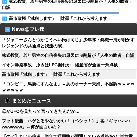
株式投資、若年男性の自信喪失の原因に-6割超が「人生の敗者」
自認
高市政権「減税します」→財源「これから考えます」
News@フレ速
「ジャニーさんとつかこうへい氏は同じ」少年隊・錦織一清が明かす
レジェンドの共通点と我流の演...
株式投資、若年男性の自信喪失の原因に-6割超が「人生の敗者」自認
イオン爆発事故、原因はLPG漏れか…経産省が全国一斉点検
高市政権「減税します」→財源「これから考えます」
「コンビニ、馬鹿にすんなよ」→あのオーナー夫婦、不起訴ｗｗｗｗ
ｗｗｗｗｗ
まとめたニュース
母がUFOを見たって言ってきたんだが…
フット後藤「ハゲとるやないかい！（ペシッ！）」客「ギャハハハ
wwwwww」←何が面白いの？
【のど】れいわ信者、半年で迂回路が開通している道路を2年半放置