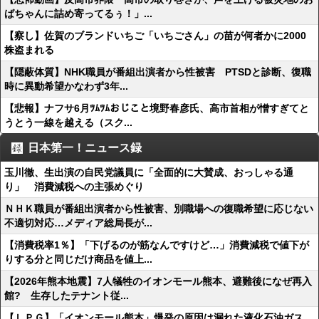
ばちゃんに詰め寄ってるぅ！」...
【察し】佐賀のブランドいちご「いちごさん」の苗が何者かに2000
株盗まれる
【隠蔽体質】NHK職員が番組出演者から性被害 PTSDと診断、復職
時に異動希望かなわず3年...
【悲報】ナフサ6月ﾂﾑﾂﾑおじこと境野春彦氏、高市首相が憎すぎてと
うとう一線を越える（スク...
日本第一！ニュース録
玉川徹、生出演の自民党議員に「全面的に大賛成、おっしゃる通
り」 消費減税への主張めぐり
ＮＨＫ職員が番組出演者から性被害、別職場への復職希望に応じない
不適切対応…メディア総局長が...
【消費税率1％】「下げるのが筋なんですけど…」消費減税で値下が
りする分と同じだけ商品を値上...
【2026年熊本地震】7人犠牲のイオンモール熊本、避難後になぜ再入
館? 生存したテナント従...
【ＬＰＧ】「イオンモール熊本」爆発の原因は漏れた液化石油ガス