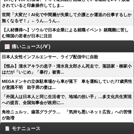
されていると印象操作してしま...
世間「大変だ！AI化で中間層が失業して介護とか運送の仕事するしか
無くなるぞ！」←うん…うん...
【人材獲得へ】ソウルで日本企業による就職イベント 就職難に苦し
む韓国の若者が日本に注目
痛いニュース(ﾉ∀`)
日本人女性インフルエンサー、ライブ配信中に自殺
【恨み】清水アキラの息子・清水良太郎さん死去で、落語家・柳家小
はだが「いじめ」「暴行」被害...
MEGAドンキの立体駐車場から車が落下 車を運転していた77歳男性
が意識不明 助手席の妻は...
「外国人は日本人と同じ生活者で、地域の担い手」…多文化共生実現
への提言、全国知事会が政府に...
角栓ニュルッ、歯茎グラグラ… 「気持ち悪いネット広告」への苦情
が急増
モナニュース