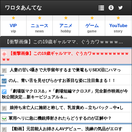
ワロタあんてな
VIP
ニュース
アニメ
ゲーム
YouTube
vip
news
hobby
game
story
【衝撃画像】この19歳ギャルママ、ぐうカワｗｗｗｗｗｗｗｗｗｗｗ
【衝撃画像】この19歳ギャルママ、ぐうカワｗｗｗｗｗｗｗｗｗ
ｗｗ
人妻の甘い囁きで大学留年するまで巣篭もりSEX沼にハマっ
のん、青い舌を見せびらかすお茶目な姿に注目集まる！！
「劇場版マクロスΔ」×「劇場短編マクロスF」完全新作映画が今
秋公開決定…新キービジュアル＆...
娘持ち未亡人に施術と称して、乳首責め→立ちバック→中●︎し
軍用ヘリに急に機銃掃射されたらどうするのが正解や？
【動画】元芸能人お姉さんAVデビュー、洗練の気品がエロす