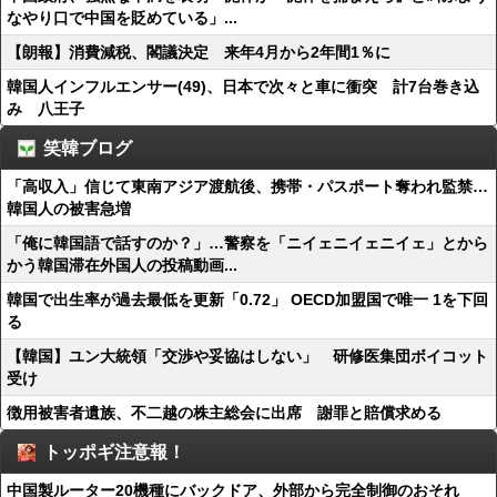
なやり口で中国を貶めている」...
【朗報】消費減税、閣議決定 来年4月から2年間1％に
韓国人インフルエンサー(49)、日本で次々と車に衝突 計7台巻き込
み 八王子
笑韓ブログ
「高収入」信じて東南アジア渡航後、携帯・パスポート奪われ監禁…
韓国人の被害急増
「俺に韓国語で話すのか？」…警察を「ニイェニイェニイェ」とから
かう韓国滞在外国人の投稿動画...
韓国で出生率が過去最低を更新「0.72」 OECD加盟国で唯一 1を下回
る
【韓国】ユン大統領「交渉や妥協はしない」 研修医集団ボイコット
受け
徴用被害者遺族、不二越の株主総会に出席 謝罪と賠償求める
トッポギ注意報！
中国製ルーター20機種にバックドア、外部から完全制御のおそれ