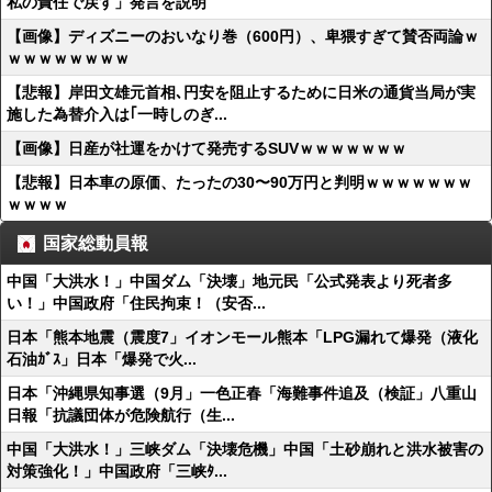
私の責任で戻す」発言を説明
【画像】ディズニーのおいなり巻（600円）、卑猥すぎて賛否両論ｗ
ｗｗｗｗｗｗｗｗ
【悲報】岸田文雄元首相､円安を阻止するために日米の通貨当局が実
施した為替介入は｢一時しのぎ...
【画像】日産が社運をかけて発売するSUVｗｗｗｗｗｗｗ
【悲報】日本車の原価、たったの30〜90万円と判明ｗｗｗｗｗｗｗ
ｗｗｗｗ
国家総動員報
中国「大洪水！」中国ダム「決壊」地元民「公式発表より死者多
い！」中国政府「住民拘束！（安否...
日本「熊本地震（震度7」イオンモール熊本「LPG漏れて爆発（液化
石油ｶﾞｽ」日本「爆発で火...
日本「沖縄県知事選（9月」一色正春「海難事件追及（検証」八重山
日報「抗議団体が危険航行（生...
中国「大洪水！」三峡ダム「決壊危機」中国「土砂崩れと洪水被害の
対策強化！」中国政府「三峡ﾀ...