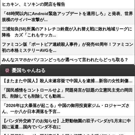
ヒカキン、ミソキンの閉店を報告
「48時間以内にAndroid緊急アップデートを適用しろ」と発表、世界
規模のサイバー攻撃が...
三浦知良(58)所属のアトレチコ鈴鹿が入れ替え戦に敗れ地域リーグに
降格 カズ「これもサッカ...
ファミコン版「ポートピア連続殺人事件」が発売40周年！ファミコン
初の本格ミステリーAVGを...
みんなスマホかパソコンどっちか選べって言われたらどっち取る？
憂国ちゃんねる
【またまた中国人】殺人未遂容疑で中国人を逮捕…新宿の女性刺傷…
「国民感情をコントロールせよ」問題発言が話題の立憲民主党の岡田
氏、削除しても削除しても動画...
「2026年は大暴落が起こる」中国の御用投資家ジム・ロジャーズさ
ん、一か八か日本凋落を予言...
【パンダ外交終了のお知らせ】上野動物園の双子パンダが1月末に中
国に返還…国内でパンダ不在に