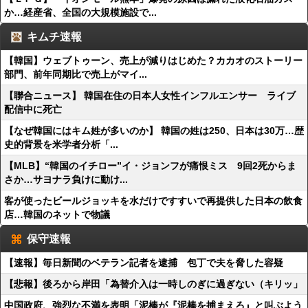
か…経産省、全国の大規模施設で...
キムチ速報
【韓国】ウェブトゥーン、売上が減りはじめた？カカオのストーリー
部門、前年同期比で売上がマイ...
【聯合ニュース】 韓国在住の日本人女性インフルエンサー ライブ
配信中に死亡
【なぜ韓国にはキム姓が多いのか】 韓国の姓は250、日本は30万…歴
史的背景を米学者分析「...
【MLB】“韓国のイチロー”イ・ジョンフが痛恨ミス 9回2死からま
さか…サヨナラ負けに動け...
客が使ったビールジョッキを水だけですすいで再提供した日本の飲食
店…韓国のネットで物議
保守速報
【速報】毎日新聞のベテラン記者を逮捕 包丁で夫を脅した容疑
【悲報】後ろから岸田「為替介入は一時しのぎに過ぎない（キリッ」
中国政府、強烈な不満を表明「泥棒が『泥棒を捕まえろ』と叫ぶよう