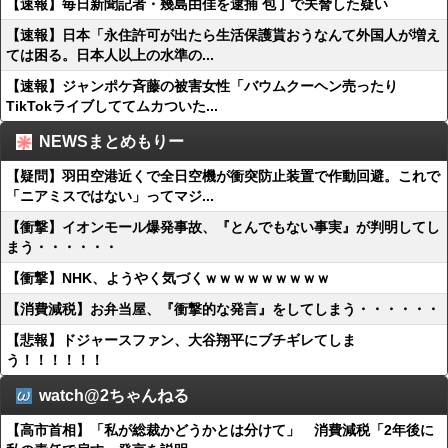
【速報】毎日新聞記者・幾島由佳を逮捕 包丁で夫脅した疑い
【速報】日本「永住許可が出たら生活保護貰おうなんて外国人が増え
ては困る。日本人以上の水準の...
【速報】ジャンポケ斉藤の被害女性「バウムクーヘン売ったり
TikTokライブしててムカついた...
NEWSまとめもりー
【疑問】羽田空港近くで全日空機が衝突防止装置で作動回避。これで
「ニアミスではない」ってマジ...
【衝撃】イオンモール爆発事故、『とんでもない事実』が判明してし
まう・・・・・・
【衝撃】NHK、ようやく気づくｗｗｗｗｗｗｗｗｗ
【消費減税】お弁当屋、『衝撃的な発言』をしてしまう・・・・・・
【悲報】ドジャースファン、大谷翔平にブチギレてしま
う！！！！！！
watch@2ちゃんねる
【高市首相】「私が総裁かどうかとは分けて」 消費減税「2年後に