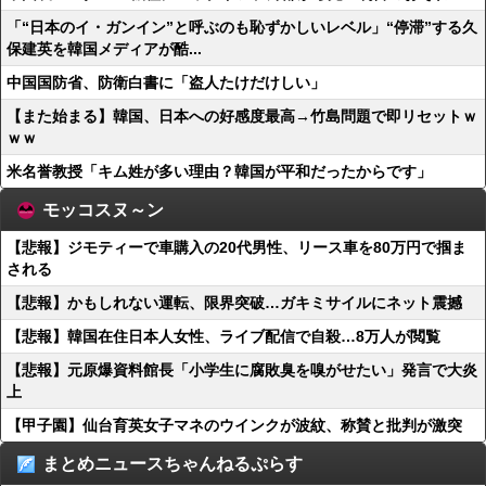
「“日本のイ・ガンイン”と呼ぶのも恥ずかしいレベル」“停滞”する久
保建英を韓国メディアが酷...
中国国防省、防衛白書に「盗人たけだけしい」
【また始まる】韓国、日本への好感度最高→竹島問題で即リセットｗ
ｗｗ
米名誉教授「キム姓が多い理由？韓国が平和だったからです」
モッコスヌ～ン
【悲報】ジモティーで車購入の20代男性、リース車を80万円で掴ま
される
【悲報】かもしれない運転、限界突破…ガキミサイルにネット震撼
【悲報】韓国在住日本人女性、ライブ配信で自殺…8万人が閲覧
【悲報】元原爆資料館長「小学生に腐敗臭を嗅がせたい」発言で大炎
上
【甲子園】仙台育英女子マネのウインクが波紋、称賛と批判が激突
まとめニュースちゃんねるぷらす