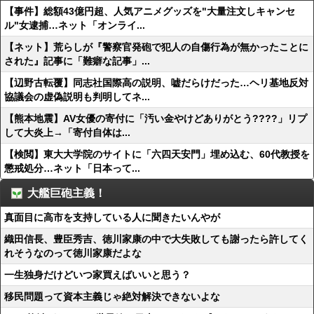
【事件】総額43億円超、人気アニメグッズを"大量注文しキャンセ
ル"女逮捕…ネット「オンライ...
【ネット】荒らしが『警察官発砲で犯人の自傷行為が無かったことに
された』記事に「難癖な記事」...
【辺野古転覆】同志社国際高の説明、嘘だらけだった…ヘリ基地反対
協議会の虚偽説明も判明してネ...
【熊本地震】AV女優の寄付に「汚い金やけどありがとう????」リプ
して大炎上→「寄付自体は...
【検閲】東大大学院のサイトに「六四天安門」埋め込む、60代教授を
懲戒処分…ネット「日本って...
大艦巨砲主義！
真面目に高市を支持している人に聞きたいんやが
織田信長、豊臣秀吉、徳川家康の中で大失敗しても謝ったら許してく
れそうなのって徳川家康だよな
一生独身だけどいつ家買えばいいと思う？
移民問題って資本主義じゃ絶対解決できないよな