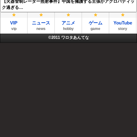
【火器管制レーダー照射事件】中国を擁護する主張がアクロバティッ
ク過ぎる…
VIP
ニュース
アニメ
ゲーム
YouTube
vip
news
hobby
game
story
©2011
ワロタあんてな