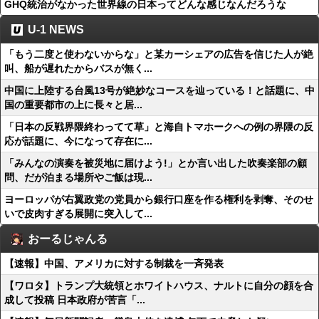
GHQ統治がなかった世界線の日本ってどんな感じなんだろうな
U-1 NEWS
「もう二度と使わないからな」と某カーシェアの広告を信じた人が絶
叫、船が遅れたからバスが無く...
中国に上陸する台風13号が絶妙なコースを辿っている！と話題に、中
国の重要都市の上に長々と居...
「日本の反戦界隈終わってて草」と海自トマホークへの例の界隈の反
応が話題に、今になって存在に...
「みんなの演奏を被災地に届けよう!」とか言い出した吹奏楽部の顧
問、だが泊まる場所やご飯は現...
ヨーロッパが右翼政党の党員から銀行口座を作る権利を剥奪、そのせ
いで皮肉すぎる展開に突入して...
おーるじゃんる
【速報】中国、アメリカに対する制裁を一斉発表
【ワロタ】トランプ大統領とホワイトハウス、ナルトに自分の顔を合
成して投稿 日本政府が苦言「...