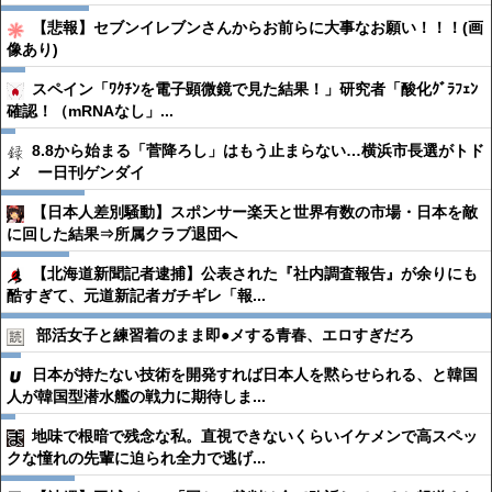
【悲報】セブンイレブンさんからお前らに大事なお願い！！！(画
像あり)
スペイン「ﾜｸﾁﾝを電子顕微鏡で見た結果！」研究者「酸化ｸﾞﾗﾌｪﾝ
確認！（mRNAなし」...
8.8から始まる「菅降ろし」はもう止まらない…横浜市長選がトド
メ ー日刊ゲンダイ
【日本人差別騒動】スポンサー楽天と世界有数の市場・日本を敵
に回した結果⇒所属クラブ退団へ
【北海道新聞記者逮捕】公表された『社内調査報告』が余りにも
酷すぎて、元道新記者ガチギレ「報...
部活女子と練習着のまま即●︎メする青春、エロすぎだろ
日本が持たない技術を開発すれば日本人を黙らせられる、と韓国
人が韓国型潜水艦の戦力に期待しま...
地味で根暗で残念な私。直視できないくらいイケメンで高スペッ
クな憧れの先輩に迫られ全力で逃げ...