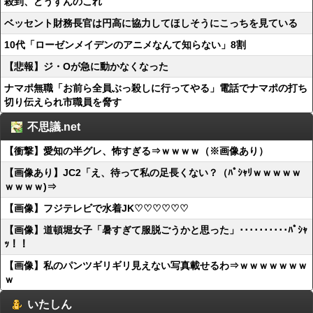
殺到、どうすんのこれ
ベッセント財務長官は円高に協力してほしそうにこっちを見ている
10代「ローゼンメイデンのアニメなんて知らない」8割
【悲報】ジ・Oが急に動かなくなった
ナマポ無職「お前ら全員ぶっ殺しに行ってやる」電話でナマポの打ち
切り伝えられ市職員を脅す
不思議.net
【衝撃】愛知の半グレ、怖すぎる⇒ｗｗｗｗ（※画像あり）
【画像あり】JC2「え、待って私の足長くない？（ﾊﾟｼｬﾘｗｗｗｗｗ
ｗｗｗｗ)⇒
【画像】フジテレビで水着JK♡♡♡♡♡♡
【画像】道頓堀女子「暑すぎて服脱ごうかと思った」･･････････ﾊﾟｼｬ
ｯ！！
【画像】私のパンツギリギリ見えない写真載せるわ⇒ｗｗｗｗｗｗｗ
ｗ
いたしん