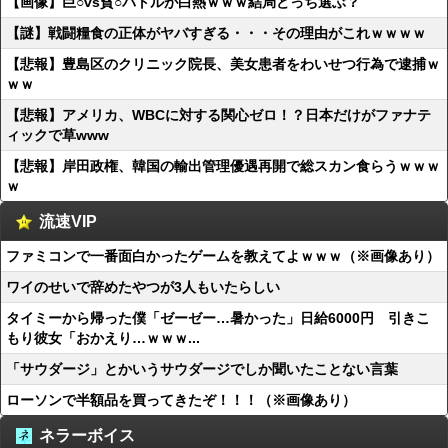
【画像】巨○vs貧○バトルが白熱ｗｗｗ結局どっち選ぶ？
【謎】戦闘糧食の正体がヤバすぎる・・・その理由がこれｗｗｗｗ
【悲報】豊島区のクリニック院長、美女患者をわいせつ行為で逮捕ｗ
ｗｗ
【悲報】アメリカ、WBCに対する関心ゼロ！？日本だけがファナテ
ィックで草www
【悲報】岸田政権、韓国の輸出管理優遇再開で総スカン食らうｗｗｗ
ｗ
流速VIP
ファミコンで一番面白かったゲームを教えてよｗｗｗ（※画像あり）
ワイのせいで辞めたやつが3人もいたらしい
タイミーから帰った僕「ゼーゼー…暑かった」日給6000円 引きこ
もり彼女「おかえり…ｗｗｗ...
「サウダージ」とかいうサウダージでしか聞いたことない言葉
ローソンで半額品を買ってきたぞ！！！（※画像あり）
ネラーボイス