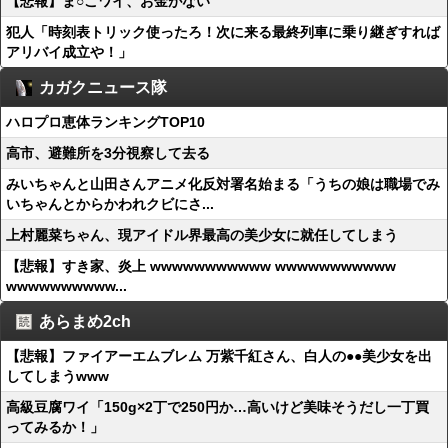
【悲報】ま○こワイ、お金がない
犯人「時刻表トリック使ったろ！次に来る最終列車に乗り継ぎすれば
アリバイ成立や！」
カガクニュース隊
ハロプロ恵体ランキングTOP10
高市、避難所を3分視察して去る
みいちゃんと山田さんアニメ化反対署名始まる「うちの娘は職場でみ
いちゃんとからかわれクビにさ...
上村麗菜ちゃん、現アイドル界最高の美少女に就任してしまう
【悲報】すき家、炎上 wwwwwwwwwww wwwwwwwwwww
wwwwwwwwww...
あらまめ2ch
【悲報】ファイアーエムブレム 万紫千紅さん、白人の●●美少女を出
してしまうwww
高級豆腐ワイ「150g×2丁で250円か…高いけど美味そうだし一丁買
ってみるか！」