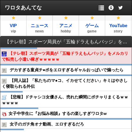
ワロタあんてな
VIP
ニュース
アニメ
ゲーム
YouTube
vip
news
hobby
game
story
【テレ朝】スポーツ局員が「五輪ドラえもんバッジ」をメルカリで転売し小遣い稼ぎｗｗｗｗｗ
【テレ朝】スポーツ局員が「五輪ドラえもんバッジ」をメルカリ
で転売し小遣い稼ぎｗｗｗｗｗ
デカすぎる童貞チ●︎ポをエロすぎるギャルおっぱいで煽ったら
【同人誌】「私たちのマ●︎コ、イカせてください」キミはやさし
く寝取られる外伝
【悲報】ドチャシコ女優さん、売れた瞬間にポチャりまくるｗｗ
ｗｗｗｗ
女子中学生に『お悩み相談』するの楽しすぎワロタw
女子のガチ角オナ動画、エロすぎるだろ