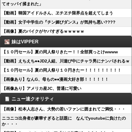
てオッパイ揉まれた」
【動画】韓国アイドルさん、ヱチヱチ限界点を超えてしまう
【動画】女子中学生の『チン媚びダンス』が気持ち悪い????
【画像】夏のバイクがヤバすぎるｗｗｗｗｗ
妹はVIPPER
【１０円セール】夏の同人祭りきたー！！全部買っとけwwww
【動画】えちえち●●JD2人組、川遊び中にチャラ男にナンパされるｗ
【１０円セール】夏の同人祭り１０円きたー！！！！！！！！！
【画像あり】なんG、母もの●●漫画大好き部！！！！！！
【画像あり】アメリカ産JC、普通に可愛い
ニュー速クオリティ
【画像】松本人志さん、大勢の若いファンに囲まれてご満悦・・・
ニコニコ出身者が豪華すぎると話題に なんでyoutubeに負けたの
か・・・