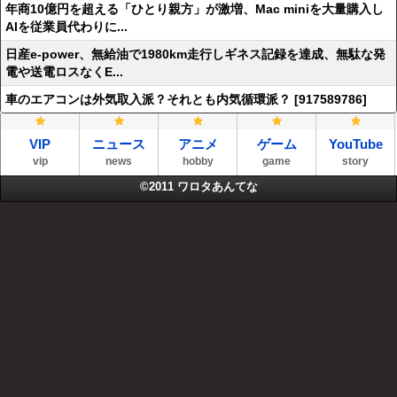
年商10億円を超える「ひとり親方」が激増、Mac miniを大量購入し
AIを従業員代わりに...
日産e-power、無給油で1980km走行しギネス記録を達成、無駄な発
電や送電ロスなくE...
車のエアコンは外気取入派？それとも内気循環派？ [917589786]
VIP
ニュース
アニメ
ゲーム
YouTube
vip
news
hobby
game
story
©2011
ワロタあんてな