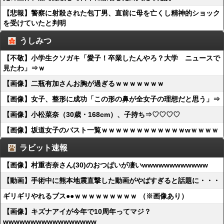
【悲報】警察に射殺された包丁男、直前に母を亡くし精神的ショック
を受けていたと判明
うしみつ
【不敬】小学生クソガキ「愛子！卒業したんやろ？大学 ニュースで
見たわ」⇒ｗ
【画像】二瓶有加さんお胸が過ぎるｗｗｗｗｗｗｗ
【画像】女子、整形に成功「この形の鼻が全女子の理想だと思う」⇒
【画像】小松菜奈（30歳・168cm）、子持ち⇒♡♡♡♡
【画像】坂道女子のバスト一覧ｗｗｗｗｗｗｗｗｗｗｗｗwｗｗｗｗ
ラビット速報
【画像】村重杏奈さん(30)のおつぱいが凄いwwwwwwwwwwww
【動画】手術中に熊本地震直撃した動画がやばすぎると話題に・・・
ギリギリやれるブス●●ｗｗｗｗｗｗｗｗｗ （※画像あり）
【画像】キズナアイが今年で10周年ってマジ？
wwwwwwwwwwwwwwwww