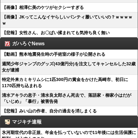
【画像】相澤仁美のケツがセクシーすぎる
【画像】JKってこんなイヤらしいパンティ履いていいの？ｗｗｗｗ
ｗ
【悲報】女性さん、お〇ぱい揉まれても気持ち良く無い
ガハろぐNews
【動画】熊本地震発生時の手術室の様子が公開される
週間少年ジャンプのグッズ(43億円分)を注文してキャンセルした32歳
女が逮捕
特定外来カミキリムシに1匹300円の賞金をかけた高崎市、初日に
1170匹持ち込まれる
清水アキラの息子・清水良太郎さん死去で、落語家・柳家小はだが
「いじめ」「暴行」被害告発
【悲報】みい山の作者、自分の過去を消しまくる
マジキチ速報
氷河期世代の非正規、年金を払っていないので11年後には生活保護に