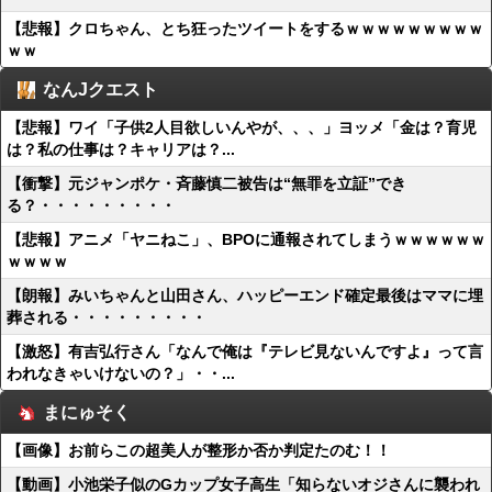
【悲報】クロちゃん、とち狂ったツイートをするｗｗｗｗｗｗｗｗｗ
ｗｗ
なんJクエスト
【悲報】ワイ「子供2人目欲しいんやが、、、」ヨッメ「金は？育児
は？私の仕事は？キャリアは？...
【衝撃】元ジャンポケ・斉藤慎二被告は“無罪を立証”でき
る？・・・・・・・・・
【悲報】アニメ「ヤニねこ」、BPOに通報されてしまうｗｗｗｗｗｗ
ｗｗｗｗ
【朗報】みいちゃんと山田さん、ハッピーエンド確定最後はママに埋
葬される・・・・・・・・・
【激怒】有吉弘行さん「なんで俺は『テレビ見ないんですよ』って言
われなきゃいけないの？」・・...
まにゅそく
【画像】お前らこの超美人が整形か否か判定たのむ！！
【動画】小池栄子似のGカップ女子高生「知らないオジさんに襲われ