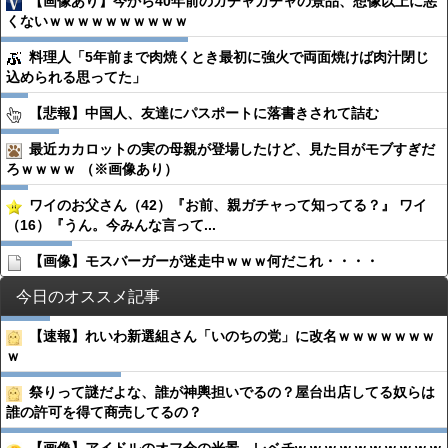
【画像あり】今から40年前のガチャガチャの景品、想像以上に悪
くないｗｗｗｗｗｗｗｗｗｗ
料理人「5年前まで肉焼くとき最初に強火で両面焼けば肉汁閉じ
込められる思ってた」
【悲報】中国人、友達にパスポートに落書きされて詰む
最近カカロットの実の母親が登場したけど、見た目がモブすぎだ
ろｗｗｗｗ （※画像あり）
ワイのお父さん（42）『お前、親ガチャって知ってる？』 ワイ
（16）『うん。今みんな言って...
【画像】モスバーガーが迷走中ｗｗｗ何だこれ・・・・
今日のオススメ記事
【速報】れいわ新選組さん「いのちの党」に改名ｗｗｗｗｗｗｗ
ｗ
祭りって謎だよな、誰が神輿担いでるの？屋台出店してる奴らは
誰の許可を得て商売してるの？