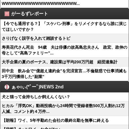
WWWWWWWWWWWWWWWWWWWW...
がーるずレポート
【今でも通用する？】「スケバン刑事」をリメイクするなら誰に演じ
てほしいですか？
さりげなく誤字を入れて雑談するトピ
寿美花代さん死去 94歳 夫は俳優の故高島忠夫さん 政宏、政伸の
母として“高島ファミリー”...
大手企業の夏のボーナス、建設業は平均200万円超 経団連集計
田中圭 飲み会で“億超え違約金”を完済宣言…不倫疑惑で仕事消滅も
3千万円獲得した“副業”
ぁゃιぃ(*ﾟーﾟ)NEWS 2nd
犬と猫って金持ちしか飼えんくない？
ヒカル「浮気OK」動画投稿から24時間で登録者数500万人割れ12万
人減、コメント約４万件...
【朗報】ワイ、5年半勤めた会社の最終出勤を無事に終える