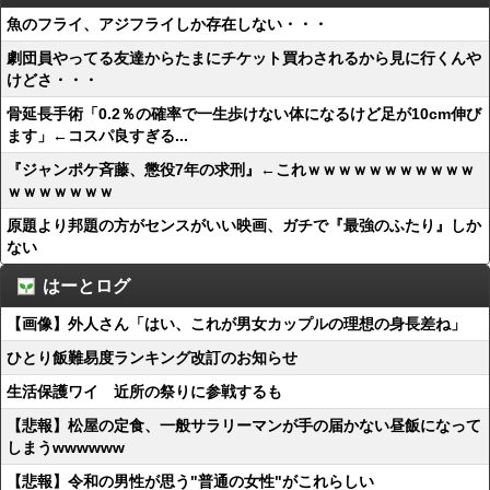
魚のフライ、アジフライしか存在しない・・・
劇団員やってる友達からたまにチケット買わされるから見に行くんや
けどさ・・・
骨延長手術「0.2％の確率で一生歩けない体になるけど足が10cm伸び
ます」←コスパ良すぎる...
『ジャンポケ斉藤、懲役7年の求刑』←これｗｗｗｗｗｗｗｗｗｗｗ
ｗｗｗｗｗｗｗ
原題より邦題の方がセンスがいい映画、ガチで『最強のふたり』しか
ない
はーとログ
【画像】外人さん「はい、これが男女カップルの理想の身長差ね」
ひとり飯難易度ランキング改訂のお知らせ
生活保護ワイ 近所の祭りに参戦するも
【悲報】松屋の定食、一般サラリーマンが手の届かない昼飯になって
しまうwwwwww
【悲報】令和の男性が思う"普通の女性"がこれらしい