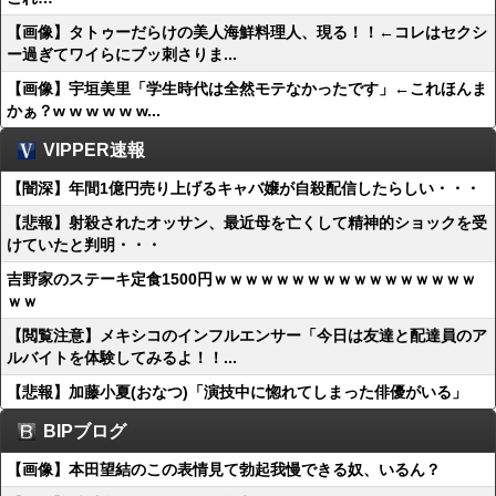
【画像】タトゥーだらけの美人海鮮料理人、現る！！←コレはセクシ
ー過ぎてワイらにブッ刺さりま...
【画像】宇垣美里「学生時代は全然モテなかったです」←これほんま
かぁ？w w w w w w...
VIPPER速報
【闇深】年間1億円売り上げるキャバ嬢が自殺配信したらしい・・・
【悲報】射殺されたオッサン、最近母を亡くして精神的ショックを受
けていたと判明・・・
吉野家のステーキ定食1500円ｗｗｗｗｗｗｗｗｗｗｗｗｗｗｗｗｗ
ｗｗ
【閲覧注意】メキシコのインフルエンサー「今日は友達と配達員のア
ルバイトを体験してみるよ！！...
【悲報】加藤小夏(おなつ)「演技中に惚れてしまった俳優がいる」
BIPブログ
【画像】本田望結のこの表情見て勃起我慢できる奴、いるん？