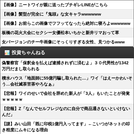
【画像】ニートワイが親に送ったブチギレLINEがこちら
【画像】髪型が完全に『鬼頭』な女キャラwwwwww
【画像】お前らこの画像でフフッてなったら絶対に寝ろよwwwwww
板橋の花火大会にセクシー女優松本いちかと新井リマおって草
女バージョンのチー牛画像にそっくりすぎる女性、見つかるwww
投資ちゃんねる
偽警察官「保釈金を払えば逮捕されずに済むよ」３０代男性が1342
万円だまし取られる
積水ハウス「地面師に55億円騙し取られた…」ワイ「はえーかわいそ
う…会社滅茶苦茶やろなぁ」
【悲報】ワイのせいで会社を辞めた新人が「3人」もいたことが発覚
ｗｗｗｗｗ
【悲報】Z「なんでセルフレジなのに自分で商品通さないといけない
んだ」
【謎】みい山田「既に印税1億円入ってます」←こいつがネットの叩
き程度にムキになる理由