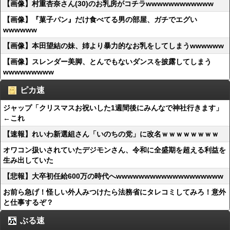
【画像】村重杏奈さん(30)のお乳房がコチラwwwwwwwwwwww
【画像】『菓子パン』だけ食べてる男の部屋、ガチでエグい
wwwwww
【画像】本田望結の妹、姉より暴力的なお乳をしてしまうwwwwww
【画像】スレンダー美脚、とんでもないダンスを披露してしまう
wwwwwwwww
ピカ速
ジャップ「クリスマスお祝いした1週間後にみんなで神社行きます」
←これ
【速報】れいわ新選組さん「いのちの党」に改名ｗｗｗｗｗｗｗｗ
オワコン扱いされていたデジモンさん、令和に全盛期を超える利益を
生み出していた
【悲報】大卒初任給600万の時代へwwwwwwwwwwwwwwwwwww
お前ら急げ！怪しい外人みつけたら法務省にタレコミしてみろ！意外
と仕事するぞ？
ぶる速