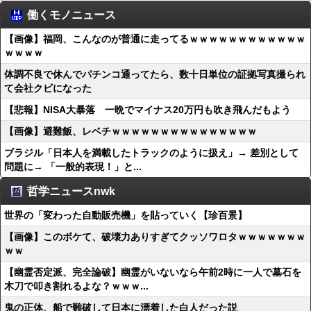
働くモノニュース
【画像】福岡、こんなのが普通に走ってるｗｗｗｗｗｗｗｗｗｗｗｗ
ｗｗｗｗ
体調不良で休んでパチンコ通ってたら、数十日単位の証拠写真撮られ
て会社クビになった
【悲報】NISA大暴落 一晩でマイナス20万円も吹き飛んだもよう
【画像】避難飯、レベチｗｗｗｗｗｗｗｗｗｗｗｗｗｗｗ
ブラジル「日本人を満載したトラックのように扱え」→ 差別として
問題に→ 「一般的表現！」と...
哲学ニュースnwk
世界の「変わった自動販売機」を貼っていく【珍百景】
【画像】このボケて、破壊力ありすぎてクッソワロタｗｗｗｗｗｗｗ
ｗｗ
【幽霊否定派、完全論破】幽霊がいないなら午前2時に一人で墓石を
木刀で叩き割れるよな？ｗｗｗ...
鬼の正体、船で難破して日本に漂着した白人だった説