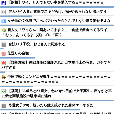
【朗報】ワイ、とんでもない車を購入するｗｗｗｗｗｗｗｗ
デカパイ人妻が電車でスキだらけ、痴●︎やめられない沼ハマり
女子高の文化祭でおっパブやったらとんでもない爆益出せるよな
新人女「ワイさん、隣あいてます？」 食堂で飯食ってるワイ
「おっ、あいてるよ（横にズレて広く...
合法ロリ子役、おじさんに犯される
仕送りの金額
【閲覧注意】終戦直後に撮影された日本軍兵士の写真、ガチでヤ
バすぎる
中国で動くコンビニが誕生ｗｗｗｗｗｗｗｗｗｗｗｗｗｗｗｗｗ
ｗｗｗｗｗｗｗｗｗｗｗｗｗｗｗｗ...
【福岡】66歳男と57歳女、わいせつ目的で女子高生に声をかけ車
に乗せ商業施設の駐車場に連れ...
弓道女子(20)、脱いだら鍛え抜かれた身体エロすぎた