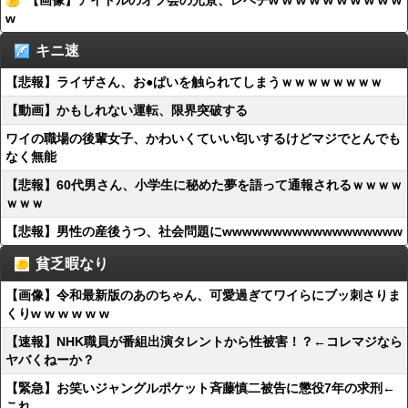
【画像】アイドルのオフ会の光景、レベチw w w w w w w w w w
w
キニ速
【悲報】ライザさん、お●ぱいを触られてしまうｗｗｗｗｗｗｗｗ
【動画】かもしれない運転、限界突破する
ワイの職場の後輩女子、かわいくていい匂いするけどマジでとんでも
なく無能
【悲報】60代男さん、小学生に秘めた夢を語って通報されるｗｗｗｗ
ｗｗｗ
【悲報】男性の産後うつ、社会問題にwwwwwwwwwwwwwwwwww
貧乏暇なり
【画像】令和最新版のあのちゃん、可愛過ぎてワイらにブッ刺さりま
くりw w w w w w
【速報】NHK職員が番組出演タレントから性被害！？←コレマジなら
ヤバくねーか？
【緊急】お笑いジャングルポケット斉藤慎二被告に懲役7年の求刑←
これ…