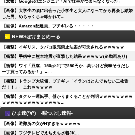
【悲報】Googleのエンジニア「AIで仕事がつまらなくなった」
【画像】大学生の頃に出会った小学生と大人になってから再会し結婚
した男、めちゃくちゃ叩かれて...
【画像】Amazon配達員、ブチギレる・・・・・
NEWSぽけまとめーる
【衝撃】イギリス、タバコ販売禁止法案が可決されるｗｗｗｗｗ
【衝撃】手術中に熊本地震が直撃した結果ｗｗｗｗｗ(※動画あり)
【衝撃】ワイ「豆腐、150g×2丁で250円か…高いけど美味そうだし
一丁買ってみるか！」→...
【衝撃】トランプ大統領、ブチギレ「イランはとんでもない二枚舌
だ！！」←これｗｗｗｗｗ
【衝撃】タクシー運転手、儲かりまくることが判明ｗｗｗｗｗｗｗｗ
ｗｗｗｗｗｗｗｗｗｗｗｗｗｗ...
ひま速(°∀°) -暇つぶし速報-
【画像】避難所の女がHすぎるｗｗｗｗｗ
【画像】フジテレビでえちえち水着JK…